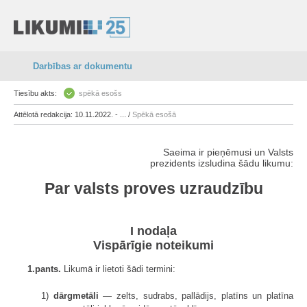
Darbības ar dokumentu
Tiesību akts:
spēkā esošs
Attēlotā redakcija: 10.11.2022. - ... /
Spēkā esošā
Saeima ir pieņēmusi un Valsts
prezidents izsludina šādu likumu:
Par valsts proves uzraudzību
I nodaļa
Vispārīgie noteikumi
1.pants.
Likumā ir lietoti šādi termini:
1)
dārgmetāli
— zelts, sudrabs, pallādijs, platīns un platīna