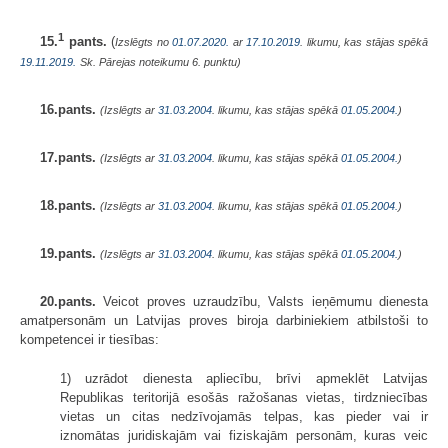
1
15.
pants.
(
Izslēgts no
01.07.2020.
ar
17.10.2019
. likumu, kas stājas spēkā
19.11.2019.
Sk. Pārejas noteikumu 6. punktu)
16.pants.
(Izslēgts ar
31.03.2004
. likumu, kas stājas spēkā
01.05.2004.
)
17.pants.
(Izslēgts ar
31.03.2004
. likumu, kas stājas spēkā
01.05.2004.
)
18.pants.
(Izslēgts ar
31.03.2004
. likumu, kas stājas spēkā
01.05.2004.
)
19.pants.
(Izslēgts ar
31.03.2004
. likumu, kas stājas spēkā
01.05.2004.
)
20.pants.
Veicot proves uzraudzību, Valsts ieņēmumu dienesta
amatpersonām un Latvijas proves biroja darbiniekiem atbilstoši to
kompetencei ir tiesības:
1) uzrādot dienesta apliecību, brīvi apmeklēt Latvijas
Republikas teritorijā esošās ražošanas vietas, tirdzniecības
vietas un citas nedzīvojamās telpas, kas pieder vai ir
iznomātas juridiskajām vai fiziskajām personām, kuras veic