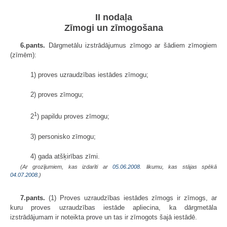
II nodaļa
Zīmogi un zīmogošana
6.pants.
Dārgmetālu izstrādājumus zīmogo ar šādiem zīmogiem
(zīmēm):
1) proves uzraudzības iestādes zīmogu;
2) proves zīmogu;
1
2
) papildu proves zīmogu;
3) personisko zīmogu;
4) gada atšķirības zīmi.
(Ar grozījumiem, kas izdarīti ar
05.06.2008
. likumu, kas stājas spēkā
04.07.2008.
)
7.pants.
(1) Proves uzraudzības iestādes zīmogs ir zīmogs, ar
kuru proves uzraudzības iestāde apliecina, ka dārgmetāla
izstrādājumam ir noteikta prove un tas ir zīmogots šajā iestādē.