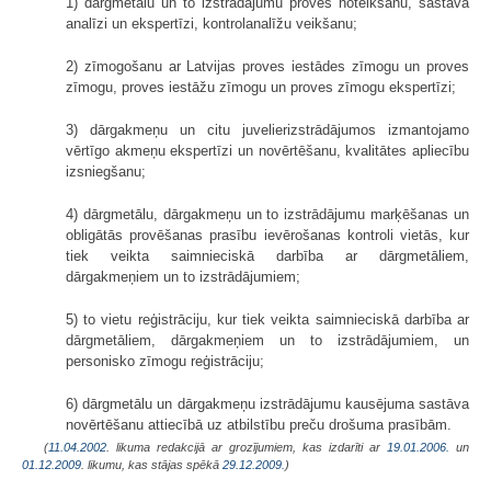
1) dārgmetālu un to izstrādājumu proves noteikšanu, sastāva
analīzi un ekspertīzi, kontrolanalīžu veikšanu;
2) zīmogošanu ar Latvijas proves iestādes zīmogu un proves
zīmogu, proves iestāžu zīmogu un proves zīmogu ekspertīzi;
3) dārgakmeņu un citu juvelierizstrādājumos izmantojamo
vērtīgo akmeņu ekspertīzi un novērtēšanu, kvalitātes apliecību
izsniegšanu;
4) dārgmetālu, dārgakmeņu un to izstrādājumu marķēšanas un
obligātās provēšanas prasību ievērošanas kontroli vietās, kur
tiek veikta saimnieciskā darbība ar dārgmetāliem,
dārgakmeņiem un to izstrādājumiem;
5) to vietu reģistrāciju, kur tiek veikta saimnieciskā darbība ar
dārgmetāliem, dārgakmeņiem un to izstrādājumiem, un
personisko zīmogu reģistrāciju;
6) dārgmetālu un dārgakmeņu izstrādājumu kausējuma sastāva
novērtēšanu attiecībā uz atbilstību preču drošuma prasībām.
(
11.04.2002
. likuma redakcijā ar grozījumiem, kas izdarīti ar
19.01.2006.
un
01.12.2009
. likumu, kas stājas spēkā
29.12.2009.
)