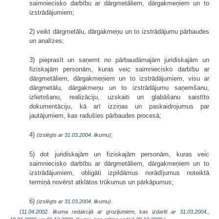
saimniecisko darbību ar dārgmetāliem, dārgakmeņiem un to
izstrādājumiem;
2) veikt dārgmetālu, dārgakmeņu un to izstrādājumu pārbaudes
un analīzes;
3) pieprasīt un saņemt no pārbaudāmajām juridiskajām un
fiziskajām personām, kuras veic saimniecisko darbību ar
dārgmetāliem, dārgakmeņiem un to izstrādājumiem, visu ar
dārgmetālu, dārgakmeņu un to izstrādājumu saņemšanu,
izlietošanu, realizāciju, uzskaiti un glabāšanu saistīto
dokumentāciju, kā arī izziņas un paskaidrojumus par
jautājumiem, kas radušies pārbaudes procesā;
4)
;
(izslēgts ar
31.03.2004
. likumu)
5) dot juridiskajām un fiziskajām personām, kuras veic
saimniecisko darbību ar dārgmetāliem, dārgakmeņiem un to
izstrādājumiem, obligāti izpildāmus norādījumus noteiktā
termiņā novērst atklātos trūkumus un pārkāpumus;
6)
.
(izslēgts ar
31.03.2004
. likumu)
(
11.04.2002
. likuma redakcijā ar grozījumiem, kas izdarīti ar
31.03.2004.
,