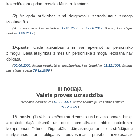
kalendārajam gadam nosaka Ministru kabinets.
(2) Ar gada atšķirības zīmi dārgmetālu izstrādājumus zīmogo
izgatavotājs.
(Ar grozījumiem, kas izdarīti ar
19.01.2006.
un
22.06.2017
. likumu, kas stājas
spēkā
01.09.2017.
)
14.pants.
Gada atšķirības zīmi var apvienot ar personisko
zīmogu. Gada atšķirības zīmes un personiskā zīmoga lietošana nav
obligāta.
(
05.06.2008
. likuma redakcijā ar grozījumiem, kas izdarīti ar
01.12.2009
. likumu,
kas stājas spēkā
29.12.2009.
)
III nodaļa
Valsts proves uzraudzība
(Nodaļas nosaukums
01.12.2009
. likuma redakcijā, kas stājas spēkā
29.12.2009.
)
15. pants.
(1) Valsts ieņēmumu dienests un Latvijas proves birojs
atbilstoši šajā likumā un citos normatīvajos aktos noteiktajai
kompetencei īsteno dārgmetālu, dārgakmeņu un to izstrādājumu
marķēšanas un obligātās provēšanas prasību ievērošanas