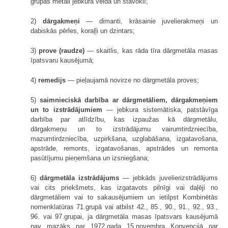
grupas metāli jebkurā veidā un stāvoklī;
2)
dārgakmeņi
— dimanti, krāsainie juvelierakmeņi un
dabiskās pērles, koraļļi un dzintars;
3)
prove (raudze)
— skaitlis, kas rāda tīra dārgmetāla masas
īpatsvaru kausējumā;
4)
remedijs
— pieļaujamā novirze no dārgmetāla proves;
5)
saimnieciskā darbība ar dārgmetāliem, dārgakmeņiem
un to izstrādājumiem
— jebkura sistemātiska, patstāvīga
darbība par atlīdzību, kas izpaužas kā dārgmetālu,
dārgakmeņu un to izstrādājumu vairumtirdzniecība,
mazumtirdzniecība, uzpirkšana, uzglabāšana, izgatavošana,
apstrāde, remonts, izgatavošanas, apstrādes un remonta
pasūtījumu pieņemšana un izsniegšana;
6)
dārgmetāla izstrādājums
— jebkāds juvelierizstrādājums
vai cits priekšmets, kas izgatavots pilnīgi vai daļēji no
dārgmetāliem vai to sakausējumiem un ietilpst Kombinētās
nomenklatūras 71.grupā vai atbilst 42., 85., 90., 91., 92., 93.,
96. vai 97.grupai, ja dārgmetāla masas īpatsvars kausējumā
nav mazāks par 1972.gada 15.novembra Konvencijā par