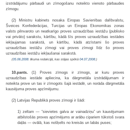
izstrādājumu pārbaudi un zīmogošanu noteikto vienoto pārbaudes
zīmogu.
(2) Ministru kabinets nosaka Eiropas Savienības dalībvalstu,
Šveices Konfederācijas, Turcijas un Eiropas Ekonomikas zonas
valsts pilnvaroto un neatkarīgo proves uzraudzības iestāžu (publisko
vai privāto) sarakstu, kārtību, kādā šīs proves uzraudzības iestādes
iekļaujamas sarakstā, un kārtību, kādā atzīstami šo proves
uzraudzības iestāžu zīmogi vai proves zīmogi līdz šo proves
uzraudzības iestāžu iekļaušanai sarakstā.
(
05.06.2008
. likuma redakcijā, kas stājas spēkā
04.07.2008.
)
10.pants.
(1) Proves zīmogs ir zīmogs, ar kuru proves
uzraudzības iestāde apliecina, ka dārgmetāla izstrādājumam ir
noteikta prove un tas ir zīmogots šajā iestādē, un norāda dārgmetāla
kausējuma proves apzīmējumu.
(2) Latvijas Republikā proves zīmogi ir šādi:
1) zeltam — “sievietes galva ar vainadziņu” un kausējumam
atbilstošās proves apzīmējums ar arābu cipariem tūkstoš svara
daļās — ovālā, kas nošķelts no kreisās un labās puses;