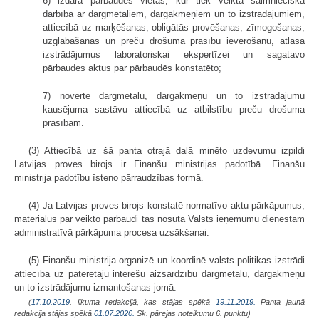
6) izdara pārbaudes vietās, kur tiek veikta saimnieciskā
darbība ar dārgmetāliem, dārgakmeņiem un to izstrādājumiem,
attiecībā uz marķēšanas, obligātās provēšanas, zīmogošanas,
uzglabāšanas un preču drošuma prasību ievērošanu, atlasa
izstrādājumus laboratoriskai ekspertīzei un sagatavo
pārbaudes aktus par pārbaudēs konstatēto;
7) novērtē dārgmetālu, dārgakmeņu un to izstrādājumu
kausējuma sastāvu attiecībā uz atbilstību preču drošuma
prasībām.
(3) Attiecībā uz šā panta otrajā daļā minēto uzdevumu izpildi
Latvijas proves birojs ir Finanšu ministrijas padotībā. Finanšu
ministrija padotību īsteno pārraudzības formā.
(4) Ja Latvijas proves birojs konstatē normatīvo aktu pārkāpumus,
materiālus par veikto pārbaudi tas nosūta Valsts ieņēmumu dienestam
administratīvā pārkāpuma procesa uzsākšanai.
(5) Finanšu ministrija organizē un koordinē valsts politikas izstrādi
attiecībā uz patērētāju interešu aizsardzību dārgmetālu, dārgakmeņu
un to izstrādājumu izmantošanas jomā.
(
17.10.2019
. likuma redakcijā, kas stājas spēkā
19.11.2019.
Panta jaunā
redakcija stājas spēkā
01.07.2020.
Sk. pārejas noteikumu 6. punktu)