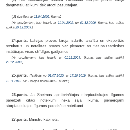
dārgmetālu atlikumi tiek atdoti pasūtītājam.
(3)
(Izslēgta ar
11.04.2002
. likumu)
(Ar grozījumiem, kas izdarīti ar
11.04.2002.
un
01.12.2009
. likumu, kas stājas
spēkā
29.12.2009.
)
24.pants.
Latvijas proves biroja izdarīto analīžu un ekspertīžu
rezultātus un noteiktās proves var piemērot arī tiesībaizsardzības
institūcijas visos strīdīgos gadījumos.
(Ar grozījumiem, kas izdarīti ar
01.12.2009
. likumu, kas stājas spēkā
29.12.2009.
)
25.pants.
(Izslēgts no
01.07.2020.
ar
17.10.2019
. likumu, kas stājas spēkā
19.11.2019.
Sk. Pārejas noteikumu 6. punktu)
26.pants.
Ja Saeimas apstiprinātajos starptautiskajos līgumos
paredzēti citādi noteikumi nekā šajā likumā, piemērojami
starptautiskajos līgumos paredzētie noteikumi.
27.pants.
Ministru kabinets: