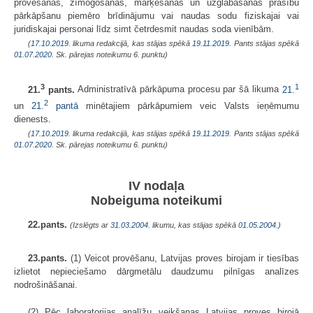
provēšanas, zīmogošanas, marķēšanas un uzglabāšanas prasību
pārkāpšanu piemēro brīdinājumu vai naudas sodu fiziskajai vai
juridiskajai personai līdz simt četrdesmit naudas soda vienībām.
(
17.10.2019
. likuma redakcijā, kas stājas spēkā
19.11.2019.
Pants stājas spēkā
01.07.2020.
Sk. pārejas noteikumu 6. punktu)
3
1
21.
pants.
Administratīvā pārkāpuma procesu par šā likuma
21.
2
un
21.
pantā
minētajiem pārkāpumiem veic Valsts ieņēmumu
dienests.
(
17.10.2019
. likuma redakcijā, kas stājas spēkā
19.11.2019.
Pants stājas spēkā
01.07.2020.
Sk. pārejas noteikumu 6. punktu)
IV nodaļa
Nobeiguma noteikumi
22.pants.
(Izslēgts ar
31.03.2004
. likumu, kas stājas spēkā
01.05.2004.
)
23.pants.
(1) Veicot provēšanu, Latvijas proves birojam ir tiesības
izlietot nepieciešamo dārgmetālu daudzumu pilnīgas analīzes
nodrošināšanai.
(2) Pēc laboratorijas analīžu veikšanas Latvijas proves birojā