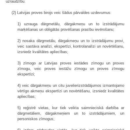
uzraudzību.
(2) Latvijas proves birojs veic šādus pārvaldes uzdevumus:
1) uzrauga dārgmetālu, dārgakmeņu un to izstrādājumu
marķēšanas un obligātās provēšanas prasību ievērošanu;
2) nosaka dārgmetālu, dārgakmeņu un to izstrādājumu provi,
veic sastāva analīzi, ekspertīzi, kontrolanalīzi un novērtēšanu,
izsniedz kvalitātes apliecības;
3) zīmogo ar Latvijas proves iestādes zīmogu un proves
zīmogu, veic proves iestāžu zīmogu un proves zīmogu
ekspertīzi;
4) veic dārgakmeņu un citu juvelierizstrādājumos izmantojamo
vērtīgo akmeņu ekspertīzi un novērtēšanu, izsniedz kvalitātes
apliecības;
5) reģistrē vietas, kur tiek veikta saimnieciskā darbība ar
dārgmetāliem, dārgakmeņiem un to izstrādājumiem, un
personiskos zīmogus;