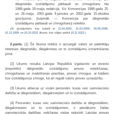
dārgmetālu izstrādājumu pārbaudi un zīmogošanu tās
1988.gada 18.maija redakcijā, šīs Konvencijas 1998.gada 25.
un 26.maija, 2001.gada 9.janvāra un 2002.gada 15.oktobra
grozījumos (turpmāk — Konvencija par dārgmetālu
izstrādājumu pārbaudi un zīmogošanu) noteikto.
(Ar grozījumiem, kas izdarīti ar
11.04.2002.
,
31.03.2004.
,
05.06.2008.
,
01.12.2009.
un
20.10.2022
. likumu, kas stājas spēkā
10.11.2022.
)
2.pants.
(1) Šā likuma mērķis ir aizsargāt valsts un patērētāju
intereses dārgmetālu, dārgakmeņu un to izstrādājumu izmantošanas
jomā.
(2) Likums nosaka Latvijas Republikā izgatavoto un ievesto
(importēto) dārgmetālu izstrādājumu proves noteikšanas,
zīmogošanas un marķēšanas prasības, proves zīmogus, ar kādiem
šos izstrādājumus zīmogo, kā arī regulē valsts proves uzraudzību.
(3) Likums attiecas uz visām personām, kuras veic saimniecisko
darbību ar dārgmetāliem, dārgakmeņiem un to izstrādājumiem.
(4) Personām, kuras veic saimniecisko darbību ar dārgmetāliem,
dārgakmeņiem un to izstrādājumiem, ir pienākums šādas
saimnieciskās darbības veikšanas vietas reģistrēt Latvijas proves