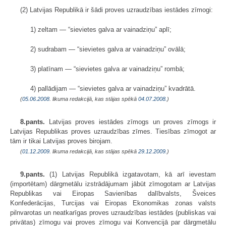
(2) Latvijas Republikā ir šādi proves uzraudzības iestādes zīmogi:
1) zeltam — “sievietes galva ar vainadziņu” aplī;
2) sudrabam — “sievietes galva ar vainadziņu” ovālā;
3) platīnam — “sievietes galva ar vainadziņu” rombā;
4) pallādijam — “sievietes galva ar vainadziņu” kvadrātā.
(
05.06.2008
. likuma redakcijā, kas stājas spēkā
04.07.2008.
)
8.pants.
Latvijas proves iestādes zīmogs un proves zīmogs ir
Latvijas Republikas proves uzraudzības zīmes. Tiesības zīmogot ar
tām ir tikai Latvijas proves birojam.
(
01.12.2009
. likuma redakcijā, kas stājas spēkā
29.12.2009.
)
9.pants.
(1) Latvijas Republikā izgatavotam, kā arī ievestam
(importētam) dārgmetālu izstrādājumam jābūt zīmogotam ar Latvijas
Republikas vai Eiropas Savienības dalībvalsts, Šveices
Konfederācijas, Turcijas vai Eiropas Ekonomikas zonas valsts
pilnvarotas un neatkarīgas proves uzraudzības iestādes (publiskas vai
privātas) zīmogu vai proves zīmogu vai Konvencijā par dārgmetālu