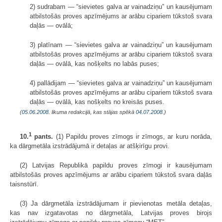
2) sudrabam — “sievietes galva ar vainadziņu” un kausējumam
atbilstošās proves apzīmējums ar arābu cipariem tūkstoš svara
daļās — ovālā;
3) platīnam — “sievietes galva ar vainadziņu” un kausējumam
atbilstošās proves apzīmējums ar arābu cipariem tūkstoš svara
daļās — ovālā, kas nošķelts no labās puses;
4) pallādijam — “sievietes galva ar vainadziņu” un kausējumam
atbilstošās proves apzīmējums ar arābu cipariem tūkstoš svara
daļās — ovālā, kas nošķelts no kreisās puses.
(
05.06.2008
. likuma redakcijā, kas stājas spēkā
04.07.2008.
)
1
10.
pants.
(1) Papildu proves zīmogs ir zīmogs, ar kuru norāda,
ka dārgmetāla izstrādājumā ir detaļas ar atšķirīgu provi.
(2) Latvijas Republikā papildu proves zīmogi ir kausējumam
atbilstošās proves apzīmējums ar arābu cipariem tūkstoš svara daļās
taisnstūrī.
(3) Ja dārgmetāla izstrādājumam ir pievienotas metāla detaļas,
kas nav izgatavotas no dārgmetāla, Latvijas proves birojs