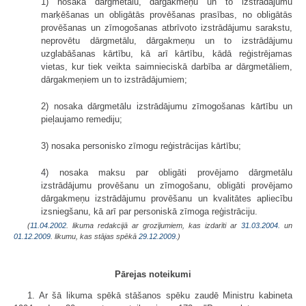
1) nosaka dārgmetālu, dārgakmeņu un to izstrādājumu
marķēšanas un obligātās provēšanas prasības, no obligātās
provēšanas un zīmogošanas atbrīvoto izstrādājumu sarakstu,
neprovētu dārgmetālu, dārgakmeņu un to izstrādājumu
uzglabāšanas kārtību, kā arī kārtību, kādā reģistrējamas
vietas, kur tiek veikta saimnieciskā darbība ar dārgmetāliem,
dārgakmeņiem un to izstrādājumiem;
2) nosaka dārgmetālu izstrādājumu zīmogošanas kārtību un
pieļaujamo remediju;
3) nosaka personisko zīmogu reģistrācijas kārtību;
4) nosaka maksu par obligāti provējamo dārgmetālu
izstrādājumu provēšanu un zīmogošanu, obligāti provējamo
dārgakmeņu izstrādājumu provēšanu un kvalitātes apliecību
izsniegšanu, kā arī par personiskā zīmoga reģistrāciju.
(
11.04.2002
. likuma redakcijā ar grozījumiem, kas izdarīti ar
31.03.2004.
un
01.12.2009
. likumu, kas stājas spēkā
29.12.2009.
)
Pārejas noteikumi
1. Ar šā likuma spēkā stāšanos spēku zaudē Ministru kabineta