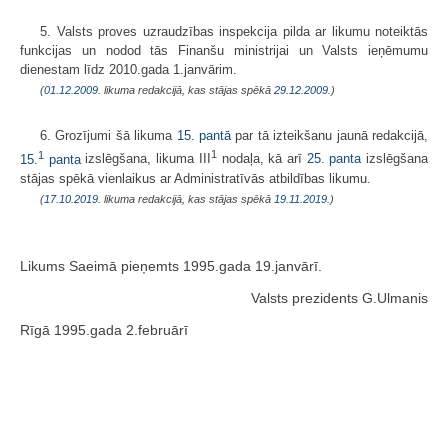
5. Valsts proves uzraudzības inspekcija pilda ar likumu noteiktās
funkcijas un nodod tās Finanšu ministrijai un Valsts ieņēmumu
dienestam līdz 2010.gada 1.janvārim.
(
01.12.2009
. likuma redakcijā, kas stājas spēkā
29.12.2009.
)
6. Grozījumi šā likuma
15. pantā
par tā izteikšanu jaunā redakcijā,
1
1
15.
panta
izslēgšana, likuma III
nodaļa, kā arī
25. panta
izslēgšana
stājas spēkā vienlaikus ar Administratīvās atbildības likumu.
(
17.10.2019
. likuma redakcijā, kas stājas spēkā
19.11.2019.
)
Likums Saeimā pieņemts 1995.gada 19.janvārī.
Valsts prezidents G.Ulmanis
Rīgā 1995.gada 2.februārī