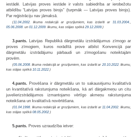
iestādē. Latvijas proves iestāde ir valsts sabiedrība ar ierobežotu
atbildību “Latvijas proves birojs” (turpmāk — Latvijas proves birojs).
Par reģistrāciju nav jāmaksā.
(
11.04.2002
. likuma redakcijā ar grozījumiem, kas izdarīti ar
31.03.2004.
,
05.06.2008.
un
01.12.2009
. likumu, kas stājas spēkā
29.12.2009.
)
3.pants.
Latvijas Republikā dārgmetālu izstrādājumus zīmogo ar
proves zīmogiem, kuros norādītā prove atbilst Konvencijā par
dārgmetālu izstrādājumu pārbaudi un zīmogošanu noteiktajām
provēm.
(
05.06.2008
. likuma redakcijā ar grozījumiem, kas izdarīti ar
20.10.2022
. likumu,
kas stājas spēkā
10.11.2022.
)
4.pants.
Provēšana ir dārgmetālu un to sakausējumu kvalitatīvā
un kvantitatīvā raksturojuma noteikšana, kā arī dārgakmeņu un citu
juvelierizstrādājumos izmantojamo vērtīgo akmeņu raksturojuma
noteikšana un kvalitatīvā novērtēšana.
(
01.04.1998
. likuma redakcijā ar grozījumiem, kas izdarīti ar
11.04.2002
. likumu,
kas stājas spēkā
08.05.2002.
)
5.pants.
Proves uzraudzība ietver: