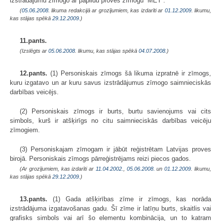
izstrādājumu zīmogo ar papildu proves zīmogu “MET”.
(
05.06.2008
. likuma redakcijā ar grozījumiem, kas izdarīti ar
01.12.2009
. likumu,
kas stājas spēkā
29.12.2009.
)
11.pants.
(Izslēgts ar
05.06.2008
. likumu, kas stājas spēkā
04.07.2008.
)
12.pants.
(1) Personiskais zīmogs šā likuma izpratnē ir zīmogs,
kuru izgatavo un ar kuru savus izstrādājumus zīmogo saimnieciskās
darbības veicējs.
(2) Personiskais zīmogs ir burts, burtu savienojums vai cits
simbols, kurš ir atšķirīgs no citu saimnieciskās darbības veicēju
zīmogiem.
(3) Personiskajam zīmogam ir jābūt reģistrētam Latvijas proves
birojā. Personiskais zīmogs pārreģistrējams reizi piecos gados.
(Ar grozījumiem, kas izdarīti ar
11.04.2002.
,
05.06.2008.
un
01.12.2009
. likumu,
kas stājas spēkā
29.12.2009.
)
13.pants.
(1) Gada atšķirības zīme ir zīmogs, kas norāda
izstrādājuma izgatavošanas gadu. Šī zīme ir latīņu burts, skaitlis vai
grafisks simbols vai arī šo elementu kombinācija, un to katram