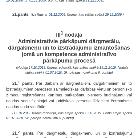
19.01.2006.
un
01.12.2009
. likumu, kas stājas spēkā
29.12.2009.
)
21.pants.
(Izslēgts ar
01.12.2009
. likumu, kas stājas spēkā
29.12.2009.
)
1
III
nodaļa
Administratīvie pārkāpumi dārgmetālu,
dārgakmeņu un to izstrādājumu izmantošanas
jomā un kompetence administratīvo
pārkāpumu procesā
(Nodaļa
17.10.2019
. likuma redakcijā, kas stājas spēkā
19.11.2019.
Nodaļa
stājas spēkā
01.07.2020.
Sk. pārejas noteikumu 6. punktu)
1
21.
pants.
Par darbam ar dārgmetāliem, dārgakmeņiem un to
izstrādājumiem paredzēto saimnieciskās darbības vietu un personisko
zīmogu reģistrēšanas kārtības pārkāpšanu piemēro brīdinājumu vai
naudas sodu fiziskajai vai juridiskajai personai līdz simt četrpadsmit
naudas soda vienībām.
(
17.10.2019
. likuma redakcijā, kas stājas spēkā
19.11.2019.
Pants stājas spēkā
01.07.2020.
Sk. pārejas noteikumu 6. punktu)
2
21.
pants.
Par dārgmetālu, dārgakmeņu un to izstrādājumu