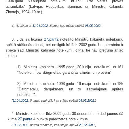
1994.gada 30.augusta noteikumi nr.172 "Par valsts proves
uzraudzību" (Latvijas Republikas Saeimas un Ministru Kabineta
Ziņotājs, 1994, 19.nr.).
2.
(Izslēgts ar
11.04.2002
. likumu, kas stājas spēkā
08.05.2002.
)
3. Līdz šā likuma
27.pantā
noteikto Ministru kabineta noteikumu
spēkā stāšanās dienai, bet ne ilgāk kā līdz 2002.gada 1.septembrim ir
spēkā šādi Ministru kabineta noteikumi, ciktāl tie nav pretrunā ar šo
likumu:
1) Ministru kabineta 1995.gada 20.jūnija noteikumi nr.161
"Noteikumi par dārgmetālu garantijas zīmēm un provēm";
2) Ministru kabineta 1998.gada 19.maija noteikumi nr.185
"Dārgmetālu, dārgakmeņu un to izstrādājumu aprites
noteikumi".
(
11.04.2002
. likuma redakcijā, kas stājas spēkā
08.05.2002.
)
4. Ministru kabinets līdz 2009.gada 30.decembrim izdod jaunus šā
likuma
27.panta
4.punktā paredzētos noteikumus.
(
01.12.2009
. likuma redakcijā, kas stājas spēkā
29.12.2009.
)