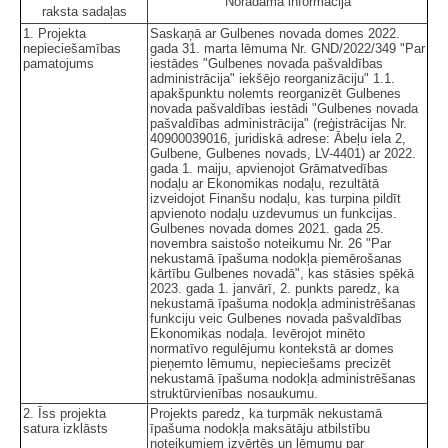
Norādāmā informācija
raksta sadaļas
1. Projekta
Saskaņā ar Gulbenes novada domes 2022.
nepieciešamības
gada 31. marta lēmuma Nr. GND/2022/349 "Par
pamatojums
iestādes "Gulbenes novada pašvaldības
administrācija" iekšējo reorganizāciju" 1.1.
apakšpunktu nolemts reorganizēt Gulbenes
novada pašvaldības iestādi "Gulbenes novada
pašvaldības administrācija" (reģistrācijas Nr.
40900039016, juridiskā adrese: Ābeļu iela 2,
Gulbene, Gulbenes novads, LV-4401) ar 2022.
gada 1. maiju, apvienojot Grāmatvedības
nodaļu ar Ekonomikas nodaļu, rezultātā
izveidojot Finanšu nodaļu, kas turpina pildīt
apvienoto nodaļu uzdevumus un funkcijas.
Gulbenes novada domes 2021. gada 25.
novembra saistošo noteikumu Nr. 26 "Par
nekustamā īpašuma nodokļa piemērošanas
kārtību Gulbenes novadā", kas stāsies spēkā
2023. gada 1. janvārī, 2. punkts paredz, ka
nekustamā īpašuma nodokļa administrēšanas
funkciju veic Gulbenes novada pašvaldības
Ekonomikas nodaļa. Ievērojot minēto
normatīvo regulējumu kontekstā ar domes
pieņemto lēmumu, nepieciešams precizēt
nekustamā īpašuma nodokļa administrēšanas
struktūrvienības nosaukumu.
2. Īss projekta
Projekts paredz, ka turpmāk nekustamā
satura izklāsts
īpašuma nodokļa maksātāju atbilstību
noteikumiem izvērtēs un lēmumu par