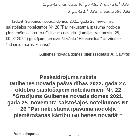
1
1
1. panta otrās daļas 9.
punktu, 2. panta 8.
daļu,
4
3. panta 1.
daļu, 9. panta otro daļu
Izdarīt Gulbenes novada domes 2021. gada 25. novembra
saistošajos noteikumos Nr. 26 "Par nekustamā īpašuma nodokļa
piemērošanas kārtību Gulbenes novadā" (Latvijas Vēstnesis, 28,
09.02.2022.) grozījumu un aizstāt vārdu "Ekonomikas" ar vārdiem
"administrācijas Finanšu".
Gulbenes novada domes priekšsēdētājs
A. Caunītis
Paskaidrojuma raksts
Gulbenes novada pašvaldības 2022. gada 27.
oktobra saistošajiem noteikumiem Nr. 22
"Grozījums Gulbenes novada domes 2021.
gada 25. novembra saistošajos noteikumos Nr.
26 "Par nekustamā īpašuma nodokļa
piemērošanas kārtību Gulbenes novadā""
Paskaidrojuma