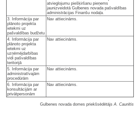
atvieglojumu piešķiršanu pieņems
jaunizveidotā Gulbenes novada pašvaldības
administrācijas Finanšu nodaļa.
3. Informācija par
Nav attiecināms.
plānoto projekta
ietekmi uz
pašvaldības budžetu
4. Informācija par
Nav attiecināms.
plānoto projekta
ietekmi uz
uzņēmējdarbības
vidi pašvaldības
teritorijā
5. Informācija par
Nav attiecināms.
administratīvajām
procedūrām
6. Informācija par
Nav attiecināms.
konsultācijām ar
privātpersonām
Gulbenes novada domes priekšsēdētājs
A. Caunītis