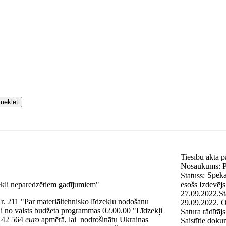
meklēt
Tiesību akta 
Nosaukums:
P
Spēkā
Statuss:
ekļi neparedzētiem gadījumiem"
esošs
Izdevēj
27.09.2022.
St
. 211 "Par materiāltehnisko līdzekļu nodošanu
29.09.2022.
O
ai no valsts budžeta programmas 02.00.00 "Līdzekļi
Satura rādītājs
 142 564
euro
apmērā, lai
nodrošinātu Ukrainas
Saistītie doku