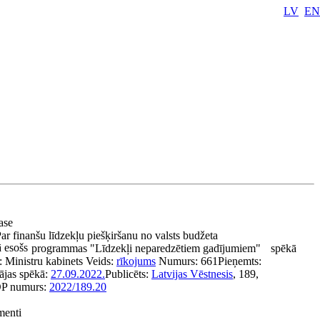
LV
EN
pase
ar finanšu līdzekļu piešķiršanu no valsts budžeta
 esošs
programmas "Līdzekļi neparedzētiem gadījumiem"
spēkā
s:
Ministru kabinets
Veids:
rīkojums
Numurs:
661
Pieņemts:
ājas spēkā:
27.09.2022.
Publicēts:
Latvijas Vēstnesis
, 189,
P numurs:
2022/189.20
menti