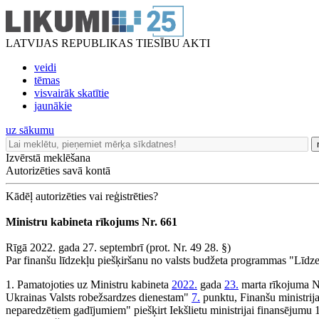
LATVIJAS REPUBLIKAS TIESĪBU AKTI
veidi
tēmas
visvairāk skatītie
jaunākie
uz sākumu
Izvērstā meklēšana
Autorizēties savā kontā
Kādēļ autorizēties vai reģistrēties?
Ministru kabineta rīkojums Nr. 661
Rīgā 2022. gada 27. septembrī (prot. Nr. 49 28. §)
Par finanšu līdzekļu piešķiršanu no valsts budžeta programmas "Līdz
1. Pamatojoties uz Ministru kabineta
2022.
gada
23.
marta rīkojuma Nr
Ukrainas Valsts robežsardzes dienestam"
7.
punktu, Finanšu ministrij
neparedzētiem gadījumiem" piešķirt Iekšlietu ministrijai finansējumu