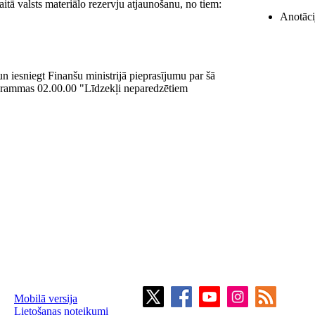
itā valsts materiālo rezervju atjaunošanu, no tiem:
Anotācij
 un iesniegt Finanšu ministrijā pieprasījumu par šā
ogrammas 02.00.00 "Līdzekļi neparedzētiem
Mobilā versija
Lietošanas noteikumi