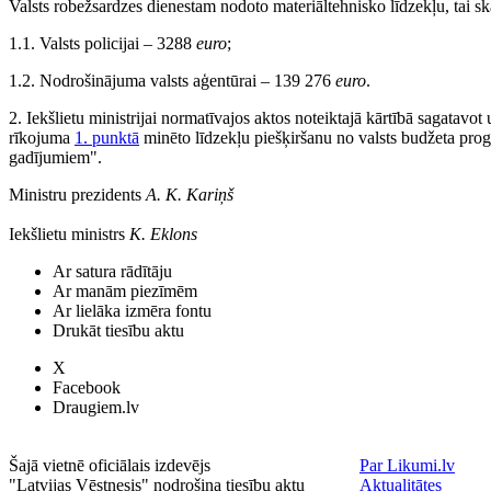
Valsts robežsardzes dienestam nodoto materiāltehnisko līdzekļu, tai ska
1.1. Valsts policijai – 3288
euro
;
1.2. Nodrošinājuma valsts aģentūrai – 139 276
euro
.
2. Iekšlietu ministrijai normatīvajos aktos noteiktajā kārtībā sagatavot
rīkojuma
1. punktā
minēto līdzekļu piešķiršanu no valsts budžeta pr
gadījumiem".
Ministru prezidents
A. K. Kariņš
Iekšlietu ministrs
K. Eklons
Ar satura rādītāju
Ar manām piezīmēm
Ar lielāka izmēra fontu
Drukāt tiesību aktu
X
Facebook
Draugiem.lv
Šajā vietnē oficiālais izdevējs
Par Likumi.lv
"Latvijas Vēstnesis" nodrošina tiesību aktu
Aktualitātes