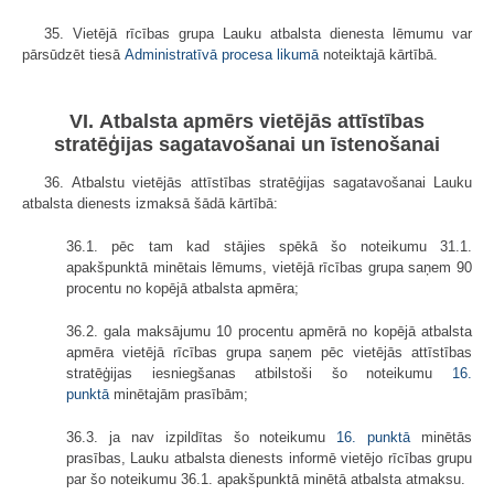
35. Vietējā rīcības grupa Lauku atbalsta dienesta lēmumu var
pārsūdzēt tiesā
Administratīvā procesa likumā
noteiktajā kārtībā.
VI. Atbalsta apmērs vietējās attīstības
stratēģijas sagatavošanai un īstenošanai
36. Atbalstu vietējās attīstības stratēģijas sagatavošanai Lauku
atbalsta dienests izmaksā šādā kārtībā:
36.1. pēc tam kad stājies spēkā šo noteikumu 31.1.
apakšpunktā minētais lēmums, vietējā rīcības grupa saņem 90
procentu no kopējā atbalsta apmēra;
36.2. gala maksājumu 10 procentu apmērā no kopējā atbalsta
apmēra vietējā rīcības grupa saņem pēc vietējās attīstības
stratēģijas iesniegšanas atbilstoši šo noteikumu
16.
punktā
minētajām prasībām;
36.3. ja nav izpildītas šo noteikumu
16. punktā
minētās
prasības, Lauku atbalsta dienests informē vietējo rīcības grupu
par šo noteikumu 36.1. apakšpunktā minētā atbalsta atmaksu.