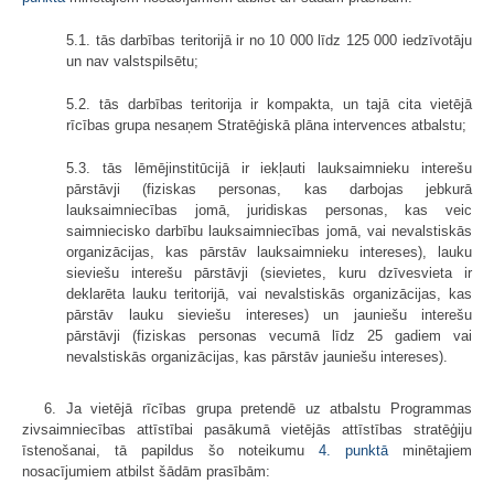
5.1. tās darbības teritorijā ir no 10 000 līdz 125 000 iedzīvotāju
un nav valstspilsētu;
5.2. tās darbības teritorija ir kompakta, un tajā cita vietējā
rīcības grupa nesaņem Stratēģiskā plāna intervences atbalstu;
5.3. tās lēmējinstitūcijā ir iekļauti lauksaimnieku interešu
pārstāvji (fiziskas personas, kas darbojas jebkurā
lauksaimniecības jomā, juridiskas personas, kas veic
saimniecisko darbību lauksaimniecības jomā, vai nevalstiskās
organizācijas, kas pārstāv lauksaimnieku intereses), lauku
sieviešu interešu pārstāvji (sievietes, kuru dzīvesvieta ir
deklarēta lauku teritorijā, vai nevalstiskās organizācijas, kas
pārstāv lauku sieviešu intereses) un jauniešu interešu
pārstāvji (fiziskas personas vecumā līdz 25 gadiem vai
nevalstiskās organizācijas, kas pārstāv jauniešu intereses).
6. Ja vietējā rīcības grupa pretendē uz atbalstu Programmas
zivsaimniecības attīstībai pasākumā vietējās attīstības stratēģiju
īstenošanai, tā papildus šo noteikumu
​4. punktā
minētajiem
nosacījumiem atbilst šādām prasībām: