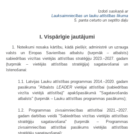
Izdoti saskaņā ar
Lauksaimniecības un lauku attīstības likuma
5. panta ceturto un septīto daļu
I. Vispārīgie jautājumi
1. Noteikumi nosaka kārtību, kādā piešķir, administrē un uzrauga
valsts un Eiropas Savienības atbalstu (turpmāk – atbalsts)
sabiedrības virzītas vietējās attīstības stratēģiju 2023.–2027. gadam
(turpmāk – vietējās attīstības stratēģija) sagatavošanai un
īstenošanai:
1.1. Latvijas Lauku attīstības programmas 2014.–2020. gadam
pasākuma "Atbalsts
LEADER
vietējai attīstībai (sabiedrības
virzīta vietējā attīstība)" apakšpasākumā "Sagatavošanās
atbalsts" (turpmāk – Lauku attīstības programmas pasākums);
1.2. Programmas zivsaimniecības attīstībai 2021.–2027.
gadam darbības veidā "Sabiedrības virzītas vietējās attīstības
stratēģiju sagatavošana" (turpmāk – Programmas
zivsaimniecības attīstībai pasākums vietējās attīstības
stratēģiju sagatavošanai);