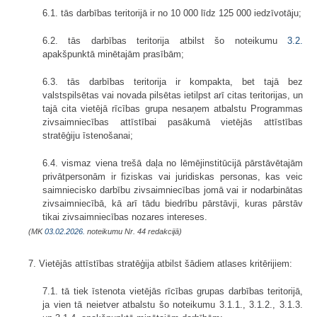
6.1. tās darbības teritorijā ir no 10 000 līdz 125 000 iedzīvotāju;
6.2. tās darbības teritorija atbilst šo noteikumu
3.2.
apakšpunktā minētajām prasībām;
6.3. tās darbības teritorija ir kompakta, bet tajā bez
valstspilsētas vai novada pilsētas ietilpst arī citas teritorijas, un
tajā cita vietējā rīcības grupa nesaņem atbalstu Programmas
zivsaimniecības attīstībai pasākumā vietējās attīstības
stratēģiju īstenošanai;
6.4. vismaz viena trešā daļa no lēmējinstitūcijā pārstāvētajām
privātpersonām ir fiziskas vai juridiskas personas, kas veic
saimniecisko darbību zivsaimniecības jomā vai ir nodarbinātas
zivsaimniecībā, kā arī tādu biedrību pārstāvji, kuras pārstāv
tikai zivsaimniecības nozares intereses.
(MK
03.02.2026.
noteikumu Nr. 44 redakcijā)
7. Vietējās attīstības stratēģija atbilst šādiem atlases kritērijiem:
7.1. tā tiek īstenota vietējās rīcības grupas darbības teritorijā,
ja vien tā neietver atbalstu šo noteikumu 3.1.1., 3.1.2., 3.1.3.