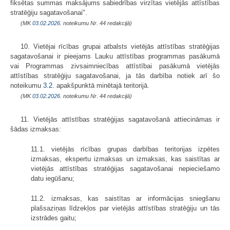
fiksētas summas maksājums sabiedrības virzītas vietējās attīstības
stratēģiju sagatavošanai".
(MK
03.02.2026.
noteikumu Nr. 44 redakcijā)
10. Vietējai rīcības grupai atbalsts vietējās attīstības stratēģijas
sagatavošanai ir pieejams Lauku attīstības programmas pasākumā
vai Programmas zivsaimniecības attīstībai pasākumā vietējās
attīstības stratēģiju sagatavošanai, ja tās darbība notiek arī šo
noteikumu
3.2.
apakšpunktā minētajā teritorijā.
(MK
03.02.2026.
noteikumu Nr. 44 redakcijā)
11. Vietējās attīstības stratēģijas sagatavošanā attiecināmas ir
šādas izmaksas:
11.1. vietējās rīcības grupas darbības teritorijas izpētes
izmaksas, ekspertu izmaksas un izmaksas, kas saistītas ar
vietējās attīstības stratēģijas sagatavošanai nepieciešamo
datu iegūšanu;
11.2. izmaksas, kas saistītas ar informācijas sniegšanu
plašsaziņas līdzekļos par vietējās attīstības stratēģiju un tās
izstrādes gaitu;