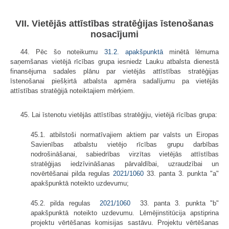
VII. Vietējās attīstības stratēģijas īstenošanas
nosacījumi
44. Pēc šo noteikumu
31.2. apakšpunktā
minētā lēmuma
saņemšanas vietējā rīcības grupa iesniedz Lauku atbalsta dienestā
finansējuma sadales plānu par vietējās attīstības stratēģijas
īstenošanai piešķirtā atbalsta apmēra sadalījumu pa vietējās
attīstības stratēģijā noteiktajiem mērķiem.
45. Lai īstenotu vietējās attīstības stratēģiju, vietējā rīcības grupa:
45.1. atbilstoši normatīvajiem aktiem par valsts un Eiropas
Savienības atbalstu vietējo rīcības grupu darbības
nodrošināšanai, sabiedrības virzītas vietējās attīstības
stratēģijas iedzīvināšanas pārvaldībai, uzraudzībai un
novērtēšanai pilda regulas
2021/1060
33. panta 3. punkta "a"
apakšpunktā noteikto uzdevumu;
45.2. pilda regulas
2021/1060
33. panta 3. punkta "b"
apakšpunktā noteikto uzdevumu. Lēmējinstitūcija apstiprina
projektu vērtēšanas komisijas sastāvu. Projektu vērtēšanas