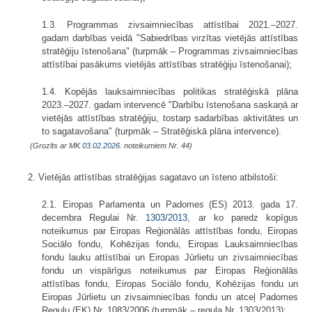
1.3. Programmas zivsaimniecības attīstībai 2021.–2027.
gadam darbības veidā "Sabiedrības virzītas vietējās attīstības
stratēģiju īstenošana" (turpmāk – Programmas zivsaimniecības
attīstībai pasākums vietējās attīstības stratēģiju īstenošanai);
1.4. Kopējās lauksaimniecības politikas stratēģiskā plāna
2023.–2027. gadam intervencē "Darbību īstenošana saskaņā ar
vietējās attīstības stratēģiju, tostarp sadarbības aktivitātes un
to sagatavošana" (turpmāk – Stratēģiskā plāna intervence).
(Grozīts ar MK
03.02.2026.
noteikumiem Nr. 44)
2. Vietējās attīstības stratēģijas sagatavo un īsteno atbilstoši:
2.1. Eiropas Parlamenta un Padomes (ES) 2013. gada 17.
decembra Regulai Nr.
1303/2013
, ar ko paredz kopīgus
noteikumus par Eiropas Reģionālās attīstības fondu, Eiropas
Sociālo fondu, Kohēzijas fondu, Eiropas Lauksaimniecības
fondu lauku attīstībai un Eiropas Jūrlietu un zivsaimniecības
fondu un vispārīgus noteikumus par Eiropas Reģionālās
attīstības fondu, Eiropas Sociālo fondu, Kohēzijas fondu un
Eiropas Jūrlietu un zivsaimniecības fondu un atceļ Padomes
Regulu (EK) Nr. 1083/2006 (turpmāk – regula Nr. 1303/2013);