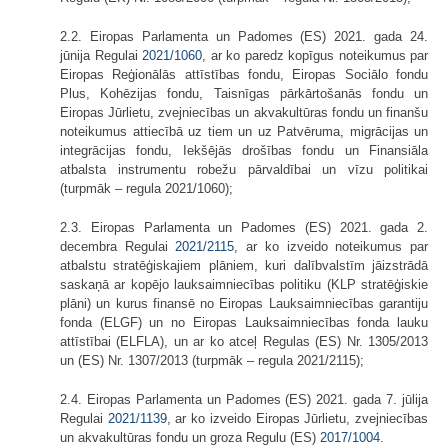
2.2. Eiropas Parlamenta un Padomes (ES) 2021. gada 24.
jūnija Regulai
2021/1060
, ar ko paredz kopīgus noteikumus par
Eiropas Reģionālās attīstības fondu, Eiropas Sociālo fondu
Plus, Kohēzijas fondu, Taisnīgas pārkārtošanās fondu un
Eiropas Jūrlietu, zvejniecības un akvakultūras fondu un finanšu
noteikumus attiecībā uz tiem un uz Patvēruma, migrācijas un
integrācijas fondu, Iekšējās drošības fondu un Finansiāla
atbalsta instrumentu robežu pārvaldībai un vīzu politikai
(turpmāk – regula 2021/1060);
2.3. Eiropas Parlamenta un Padomes (ES) 2021. gada 2.
decembra Regulai​
2021/2115
, ar ko izveido noteikumus par
atbalstu stratēģiskajiem plāniem, kuri dalībvalstīm jāizstrādā
saskaņā ar kopējo lauksaimniecības politiku (KLP stratēģiskie
plāni) un kurus finansē no Eiropas Lauksaimniecības garantiju
fonda (ELGF) un no Eiropas Lauksaimniecības fonda lauku
attīstībai (ELFLA), un ar ko atceļ Regulas (ES) Nr. 1305/2013
un (ES) Nr. 1307/2013 (turpmāk – regula 2021/2115);
2.4. Eiropas Parlamenta un Padomes (ES) 2021. gada 7. jūlija
Regulai
2021/1139
, ar ko izveido Eiropas Jūrlietu, zvejniecības
un akvakultūras fondu un groza Regulu (ES)
2017/1004
.