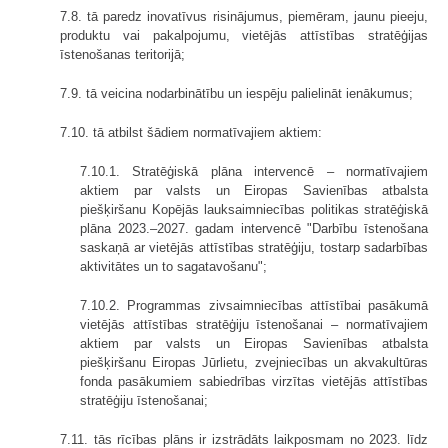
7.8. tā paredz inovatīvus risinājumus, piemēram, jaunu pieeju,
produktu vai pakalpojumu, vietējās attīstības stratēģijas
īstenošanas teritorijā;
7.9. tā veicina nodarbinātību un iespēju palielināt ienākumus;
7.10. tā atbilst šādiem normatīvajiem aktiem:
7.10.1. Stratēģiskā plāna intervencē – normatīvajiem
aktiem par valsts un Eiropas Savienības atbalsta
piešķiršanu Kopējās lauksaimniecības politikas stratēģiskā
plāna 2023.–2027. gadam intervencē "Darbību īstenošana
saskaņā ar vietējās attīstības stratēģiju, tostarp sadarbības
aktivitātes un to sagatavošanu";
7.10.2. Programmas zivsaimniecības attīstībai pasākumā
vietējās attīstības stratēģiju īstenošanai – normatīvajiem
aktiem par valsts un Eiropas Savienības atbalsta
piešķiršanu Eiropas Jūrlietu, zvejniecības un akvakultūras
fonda pasākumiem sabiedrības virzītas vietējās attīstības
stratēģiju īstenošanai;
7.11. tās rīcības plāns ir izstrādāts laikposmam no 2023. līdz