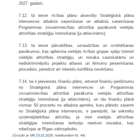
2027. gadam;
7.12. tā ietver rīcības plānu atsevišķi Stratēģiskā plāna
intervences atbalsta saņemšanai un atbalsta saņemšanai
Programmas zivsaimniecības attīstībai pasākumā vietējās
attīstības stratēģiju īstenošanai (ja attiecināms);
7.13. tā ietver pārvaldības, uzraudzības un izvērtēšanas
pasākumus, kas apliecina vietējās rīcības grupas spēju īstenot
vietējās attīstības stratēģiju, un nosaka caurskatāmu un
nediskriminējošu projektu atlases un lēmumu pieņemšanas
procedūru, paredzot arī interešu konflikta novēršanu;
7.14. tai ir pievienots finanšu plāns, ietverot finanšu piešķīrumu
no Stratēģiskā plāna intervences un Programmas
zivsaimniecības attīstībai pasākuma vietējās attīstības
stratēģiju īstenošanai (ja attiecināms), un tās finanšu plānā
vismaz 50 procentu no atbalsta apmēra, kuru plānots saņemt
no Stratēģiskā plāna intervences, ir paredzēti, lai sekmētu
uzņēmējdarbības attīstību, ja vien vietējās attīstības
stratēģijas īstenošanas teritorija neietver novadus, kas
robežojas ar Rīgas valstspilsētu.
(Grozīts ar MK
03.02.2026.
noteikumiem Nr. 44)