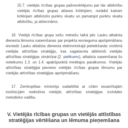
15.7. vietējās rīcības grupas pašnovērtējumu par tās atbilstību
vietējās rīcības grupas atlases kritērijiem, norādot katram
kritērijam atbilstošo punktu skaitu un pamatojot punktu skaita
atbilstību, ja attiecināms.
16. Vietējā rīcības grupa sešu mēnešu laikā pēc Lauku atbalsta
dienesta lēmuma saņemšanas par projekta iesnieguma apstiprināšanu
iesniedz Lauku atbalsta dienesta elektroniskajā pieteikšanās sistēmā
vietējās attīstības stratēģiju, kas sagatavota atbilstoši vietējās
attīstības stratēģijas struktūrai (
2. pielikums
), atbalsta saņemšanai šo
noteikumu 1.3. un 1.4. apakšpunktā minētajos pasākumos. Vietējās
attīstības stratēģijai pievieno vietējās rīcības grupas lēmumu par
vietējās attīstības stratēģijas apstiprināšanu.
17. Zemkopības ministrija sadarbībā ar citām iesaistītajām
institūcijām nodrošina vietējās attīstības stratēģijas izstrādes
metodisko vadību.
V. Vietējās rīcības grupas un vietējās attīstības
stratēģijas vērtēšana un lēmuma pieņemšana