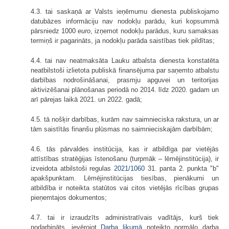
4.3. tai saskaņā ar Valsts ieņēmumu dienesta publiskojamo
datubāzes informāciju nav nodokļu parādu, kuri kopsummā
pārsniedz 1000
euro
, izņemot nodokļu parādus, kuru samaksas
termiņš ir pagarināts, ja nodokļu parāda saistības tiek pildītas;
4.4. tai nav neatmaksāta Lauku atbalsta dienesta konstatēta
neatbilstoši izlietota publiskā finansējuma par saņemto atbalstu
darbības nodrošināšanai, prasmju apguvei un teritorijas
aktivizēšanai plānošanas periodā no 2014. līdz 2020. gadam un
arī pārejas laikā 2021. un 2022. gadā;
4.5. tā nošķir darbības, kurām nav saimnieciska rakstura, un ar
tām saistītās finanšu plūsmas no saimnieciskajām darbībām;
4.6. tās pārvaldes institūcija, kas ir atbildīga par vietējās
attīstības stratēģijas īstenošanu (turpmāk – lēmējinstitūcija), ir
izveidota atbilstoši regulas
2021/1060
31. panta 2. punkta "b"
apakšpunktam. Lēmējinstitūcijas tiesības, pienākumi un
atbildība ir noteikta statūtos vai citos vietējās rīcības grupas
pieņemtajos dokumentos;
4.7. tai ir izraudzīts administratīvais vadītājs, kurš tiek
nodarbināts, ievērojot
Darba likumā
noteikto normālo darba