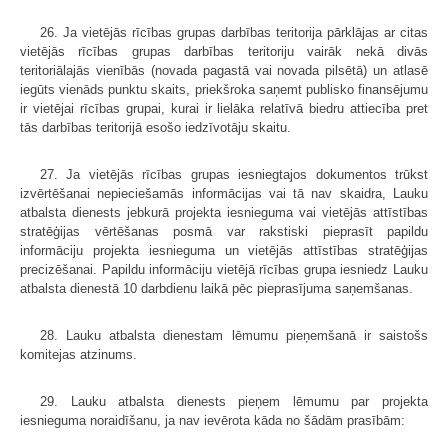
26. Ja vietējās rīcības grupas darbības teritorija pārklājas ar citas
vietējās rīcības grupas darbības teritoriju vairāk nekā divās
teritoriālajās vienībās (novada pagastā vai novada pilsētā) un atlasē
iegūts vienāds punktu skaits, priekšroka saņemt publisko finansējumu
ir vietējai rīcības grupai, kurai ir lielāka relatīvā biedru attiecība pret
tās darbības teritorijā esošo iedzīvotāju skaitu.
27. Ja vietējās rīcības grupas iesniegtajos dokumentos trūkst
izvērtēšanai nepieciešamās informācijas vai tā nav skaidra, Lauku
atbalsta dienests jebkurā projekta iesnieguma vai vietējās attīstības
stratēģijas vērtēšanas posmā var rakstiski pieprasīt papildu
informāciju projekta iesnieguma un vietējās attīstības stratēģijas
precizēšanai. Papildu informāciju vietējā rīcības grupa iesniedz Lauku
atbalsta dienestā 10 darbdienu laikā pēc pieprasījuma saņemšanas.
28. Lauku atbalsta dienestam lēmumu pieņemšanā ir saistošs
komitejas atzinums.
29. Lauku atbalsta dienests pieņem lēmumu par projekta
iesnieguma noraidīšanu, ja nav ievērota kāda no šādām prasībām: