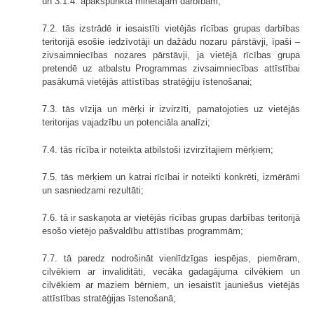
un 3.1.4. apakšpunktā minētajām darbībām;
7.2. tās izstrādē ir iesaistīti vietējās rīcības grupas darbības
teritorijā esošie iedzīvotāji un dažādu nozaru pārstāvji, īpaši –
zivsaimniecības nozares pārstāvji, ja vietējā rīcības grupa
pretendē uz atbalstu Programmas zivsaimniecības attīstībai
pasākumā vietējās attīstības stratēģiju īstenošanai;
7.3. tās vīzija un mērķi ir izvirzīti, pamatojoties uz vietējās
teritorijas vajadzību un potenciāla analīzi;
7.4. tās rīcība ir noteikta atbilstoši izvirzītajiem mērķiem;
7.5. tās mērķiem un katrai rīcībai ir noteikti konkrēti, izmērāmi
un sasniedzami rezultāti;
7.6. tā ir saskaņota ar vietējās rīcības grupas darbības teritorijā
esošo vietējo pašvaldību attīstības programmām;
7.7. tā paredz nodrošināt vienlīdzīgas iespējas, piemēram,
cilvēkiem ar invaliditāti, vecāka gadagājuma cilvēkiem un
cilvēkiem ar maziem bērniem, un iesaistīt jauniešus vietējās
attīstības stratēģijas īstenošanā;