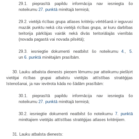
29.1. pieprasītā papildu informācija nav iesniegta šo
noteikumu
27. punktā
minētajā termiņā;
29.2. vietējā rīcības grupa atlases kritēriju vērtēšanā ir ieguvusi
mazāk punktu nekā cita vietējā rīcības grupa, ar kuru darbības
teritorija pārklājas vairāk nekā divās teritoriālajās vienībās
(novada pagastā vai novada pilsētā);
29.3. iesniegtie dokumenti neatbilst šo noteikumu
4.
,
5.
un
6. punktā
minētajām prasībām.
30. Lauku atbalsta dienests pieņem lēmumu par atteikumu piešķirt
vietējai rīcības grupai atbalstu vietējās attīstības stratēģijas
īstenošanai, ja nav ievērota kāda no šādām prasībām:
30.1. pieprasītā papildu informācija nav iesniegta šo
noteikumu
27. punktā
minētajā termiņā;
30.2. iesniegtie dokumenti neatbilst šo noteikumu
7. punktā
minētajiem vietējās attīstības stratēģijas atlases kritērijiem.
31. Lauku atbalsta dienests: