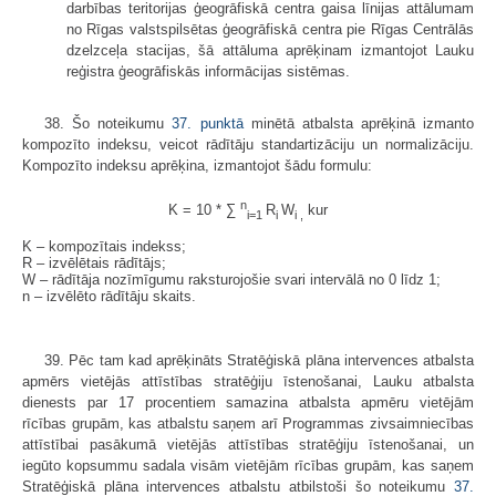
darbības teritorijas ģeogrāfiskā centra gaisa līnijas attālumam
no Rīgas valstspilsētas ģeogrāfiskā centra pie Rīgas Centrālās
dzelzceļa stacijas, šā attāluma aprēķinam izmantojot Lauku
reģistra ģeogrāfiskās informācijas sistēmas.
38. Šo noteikumu
37. punktā
minētā atbalsta aprēķinā izmanto
kompozīto indeksu, veicot rādītāju standartizāciju un normalizāciju.
Kompozīto indeksu aprēķina, izmantojot šādu formulu:
n
K = 10 * ∑
R
W
kur
i
=1
i
i
,
K – kompozītais indekss;
R – izvēlētais rādītājs;
W – rādītāja nozīmīgumu raksturojošie svari intervālā no 0 līdz 1;
n – izvēlēto rādītāju skaits.
39. Pēc tam kad aprēķināts Stratēģiskā plāna intervences atbalsta
apmērs vietējās attīstības stratēģiju īstenošanai, Lauku atbalsta
dienests par 17 procentiem samazina atbalsta apmēru vietējām
rīcības grupām, kas atbalstu saņem arī Programmas zivsaimniecības
attīstībai pasākumā vietējās attīstības stratēģiju īstenošanai, un
iegūto kopsummu sadala visām vietējām rīcības grupām, kas saņem
Stratēģiskā plāna intervences atbalstu atbilstoši šo noteikumu
37.