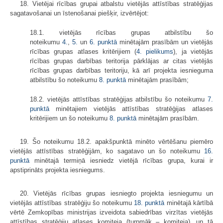
18. Vietējai rīcības grupai atbalstu vietējās attīstības stratēģijas
sagatavošanai un īstenošanai piešķir, izvērtējot:
18.1. vietējās rīcības grupas atbilstību šo
noteikumu
4.
,
5.
un
6. punktā
minētajām prasībām un vietējās
rīcības grupas atlases kritērijiem (
4. pielikums
), ja vietējās
rīcības grupas darbības teritorija pārklājas ar citas vietējās
rīcības grupas darbības teritoriju, kā arī projekta iesnieguma
atbilstību šo noteikumu
8. punktā
minētajām prasībām;
18.2. vietējās attīstības stratēģijas atbilstību šo noteikumu
7.
punktā
minētajiem vietējās attīstības stratēģijas atlases
kritērijiem un šo noteikumu
8. punktā
minētajām prasībām.
19. Šo noteikumu 18.2. apakšpunktā minēto vērtēšanu piemēro
vietējās attīstības stratēģijām, ko sagatavo un šo noteikumu
16.
punktā
minētajā termiņā iesniedz vietējā rīcības grupa, kurai ir
apstiprināts projekta iesniegums.
20. Vietējās rīcības grupas iesniegto projekta iesniegumu un
vietējās attīstības stratēģiju šo noteikumu
18. punktā
minētajā kārtībā
vērtē Zemkopības ministrijas izveidota sabiedrības virzītas vietējās
attīstības stratēģiju atlases komiteja (turpmāk – komiteja), un tā