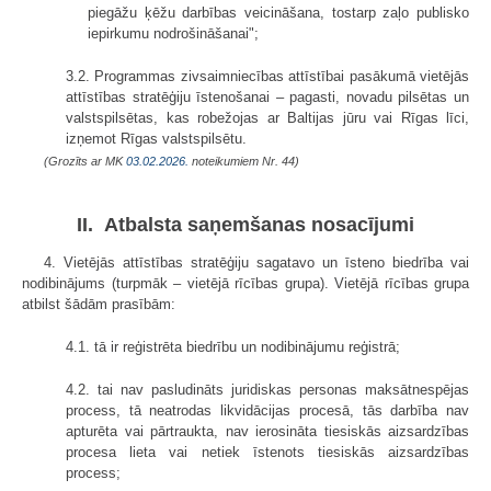
piegāžu ķēžu darbības veicināšana, tostarp zaļo publisko
iepirkumu nodrošināšanai";
3.2. Programmas zivsaimniecības attīstībai pasākumā vietējās
attīstības stratēģiju īstenošanai – pagasti, novadu pilsētas un
valstspilsētas, kas robežojas ar Baltijas jūru vai Rīgas līci,
izņemot Rīgas valstspilsētu.
(Grozīts ar MK
03.02.2026.
noteikumiem Nr. 44)
II. Atbalsta saņemšanas nosacījumi
4. Vietējās attīstības stratēģiju sagatavo un īsteno biedrība vai
nodibinājums (turpmāk – vietējā rīcības grupa). Vietējā rīcības grupa
atbilst šādām prasībām:
4.1. tā ir reģistrēta biedrību un nodibinājumu reģistrā;
4.2. tai nav pasludināts juridiskas personas maksātnespējas
process, tā neatrodas likvidācijas procesā, tās darbība nav
apturēta vai pārtraukta, nav ierosināta tiesiskās aizsardzības
procesa lieta vai netiek īstenots tiesiskās aizsardzības
process;