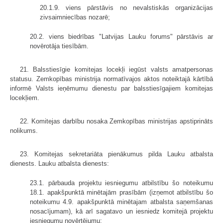
20.1.9. viens pārstāvis no nevalstiskās organizācijas
zivsaimniecības nozarē;
20.2. viens biedrības "Latvijas Lauku forums" pārstāvis ar
novērotāja tiesībām.
21. Balsstiesīgie komitejas locekļi iegūst valsts amatpersonas
statusu. Zemkopības ministrija normatīvajos aktos noteiktajā kārtībā
informē Valsts ieņēmumu dienestu par balsstiesīgajiem komitejas
locekļiem.
22. Komitejas darbību nosaka Zemkopības ministrijas apstiprināts
nolikums.
23. Komitejas sekretariāta pienākumus pilda Lauku atbalsta
dienests. Lauku atbalsta dienests:
23.1. pārbauda projektu iesniegumu atbilstību šo noteikumu
18.1. apakšpunktā minētajām prasībām (izņemot atbilstību šo
noteikumu 4.9. apakšpunktā minētajam atbalsta saņemšanas
nosacījumam), kā arī sagatavo un iesniedz komitejā projektu
iesniegumu novērtējumu;