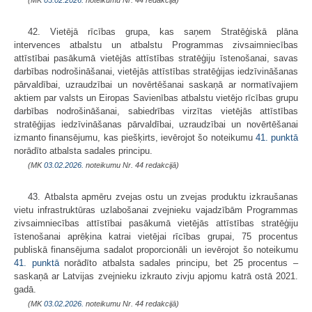
42. Vietējā rīcības grupa, kas saņem Stratēģiskā plāna
intervences atbalstu un atbalstu Programmas zivsaimniecības
attīstībai pasākumā vietējās attīstības stratēģiju īstenošanai, savas
darbības nodrošināšanai, vietējās attīstības stratēģijas iedzīvināšanas
pārvaldībai, uzraudzībai un novērtēšanai saskaņā ar normatīvajiem
aktiem par valsts un Eiropas Savienības atbalstu vietējo rīcības grupu
darbības nodrošināšanai, sabiedrības virzītas vietējās attīstības
stratēģijas iedzīvināšanas pārvaldībai, uzraudzībai un novērtēšanai
izmanto finansējumu, kas piešķirts, ievērojot šo noteikumu
41. punktā
norādīto atbalsta sadales principu.
(MK
03.02.2026.
noteikumu Nr. 44 redakcijā)
43. Atbalsta apmēru zvejas ostu un zvejas produktu izkraušanas
vietu infrastruktūras uzlabošanai zvejnieku vajadzībām Programmas
zivsaimniecības attīstībai pasākumā vietējās attīstības stratēģiju
īstenošanai aprēķina katrai vietējai rīcības grupai, 75 procentus
publiskā finansējuma sadalot proporcionāli un ievērojot šo noteikumu
41. punktā
norādīto atbalsta sadales principu, bet 25 procentus –
saskaņā ar Latvijas zvejnieku izkrauto zivju apjomu katrā ostā 2021.
gadā.
(MK
03.02.2026.
noteikumu Nr. 44 redakcijā)