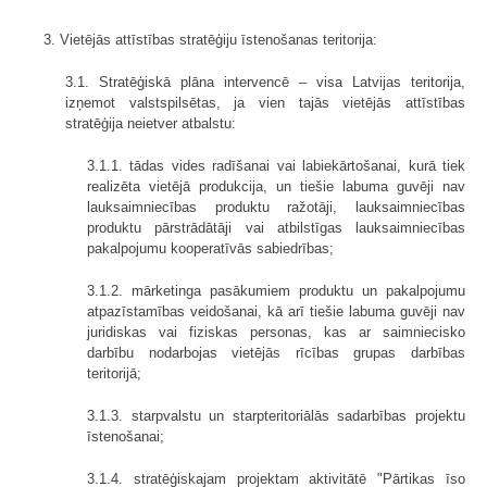
3. Vietējās attīstības stratēģiju īstenošanas teritorija:
3.1. Stratēģiskā plāna intervencē – visa Latvijas teritorija,
izņemot valstspilsētas, ja vien tajās vietējās attīstības
stratēģija neietver atbalstu:
3.1.1. tādas vides radīšanai vai labiekārtošanai, kurā tiek
realizēta vietējā produkcija, un tiešie labuma guvēji nav
lauksaimniecības produktu ražotāji, lauksaimniecības
produktu pārstrādātāji vai atbilstīgas lauksaimniecības
pakalpojumu kooperatīvās sabiedrības;
3.1.2. mārketinga pasākumiem produktu un pakalpojumu
atpazīstamības veidošanai, kā arī tiešie labuma guvēji nav
juridiskas vai fiziskas personas, kas ar saimniecisko
darbību nodarbojas vietējās rīcības grupas darbības
teritorijā;
3.1.3. starpvalstu un starpteritoriālās sadarbības projektu
īstenošanai;
3.1.4. stratēģiskajam projektam aktivitātē "Pārtikas īso