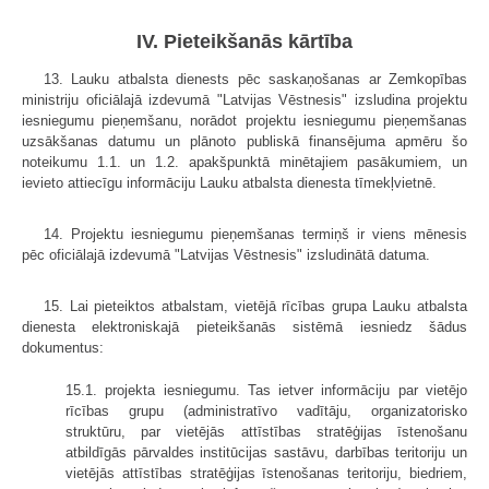
IV. Pieteikšanās kārtība
13. Lauku atbalsta dienests pēc saskaņošanas ar Zemkopības
ministriju oficiālajā izdevumā "Latvijas Vēstnesis" izsludina projektu
iesniegumu pieņemšanu, norādot projektu iesniegumu pieņemšanas
uzsākšanas datumu un plānoto publiskā finansējuma apmēru šo
noteikumu 1.1. un 1.2. apakšpunktā minētajiem pasākumiem, un
ievieto attiecīgu informāciju Lauku atbalsta dienesta tīmekļvietnē.
14. Projektu iesniegumu pieņemšanas termiņš ir viens mēnesis
pēc oficiālajā izdevumā "Latvijas Vēstnesis" izsludinātā datuma.
15. Lai pieteiktos atbalstam, vietējā rīcības grupa Lauku atbalsta
dienesta elektroniskajā pieteikšanās sistēmā iesniedz šādus
dokumentus:
15.1. projekta iesniegumu. Tas ietver informāciju par vietējo
rīcības grupu (administratīvo vadītāju, organizatorisko
struktūru, par vietējās attīstības stratēģijas īstenošanu
atbildīgās pārvaldes institūcijas sastāvu, darbības teritoriju un
vietējās attīstības stratēģijas īstenošanas teritoriju, biedriem,