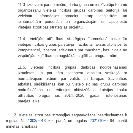
11.3. izdevumi par semināru, darba grupu un iedzīvotāju forumu
organizēšanu vietējās rīcības grupas darbības teritorijā, lai
veicinātu informācijas apmaiņu starp iesaistītām un
ieinteresētām personām un organizācijām un apspriestu
vietējās attīstības stratēģijas projektu;
11.4. vietējās attīstības stratēģijas īstenošanā iesaistīto
vietējās rīcības grupas pārstāvju mācību izmaksas atbilstoši to
kompetencei, izņemot izdevumus par mācībām, kas ir daļa no
vispārējās izglītības un augstākās izglītības programmām;
11.5. vietējās rīcības grupas darbības nodrošināšanas
izmaksas, ja par tām nesaņem atbalstu saskaņā ar
normatīvajiem aktiem par valsts un Eiropas Savienības
atbalsta piešķiršanas kārtību vietējo rīcības grupu darbības
nodrošināšanai un teritorijas aktivizēšanai Latvijas Lauku
attīstības programmas 2014.–2020. gadam īstenošanas
pārejas laikā.
12. Vietējās attīstības stratēģijas sagatavošanā neattiecināmas ir
regulas Nr.
1303/2013
69. pantā un regulas
2021/1060
64. pantā
minētās izmaksas.