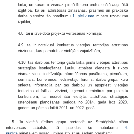
laiku, un kuram ir vismaz pirmā līmeņa profesionālā augstākā
izglītība, kā arī atbilstošas zināšanas, prasmes un praktiskā
darba pieredze šo noteikumu
1. pielikumā
minēto uzdevumu
izpildei;
4.8. tai ir izveidota projektu vērtēšanas komisija;
4.9. tā ir noteikusi konkrētus vietējās teritorijas attīstības
virzienus, kas pamatoti ar vietējām vajadzībām;
4.10. tās darbības teritorijā gada laikā pirms vietējās attīstības
stratēģijas iesniegšanas Lauku atbalsta dienestā ir rīkots
vismaz viens iedzīvotāju informēšanas pasākums, piemēram,
seminārs, konference, iedzīvotāju forums, darba grupa, kurā
sniegta informācija par tās darbību un apspriesti vietējās
teritorijas attīstības virzieni, izņemot seminārus par projektu
konkursiem, lai nodrošinātu vietējās attīstības stratēģijas
īstenošanu plānošanas periodā no 2014. gada līdz 2020.
gadam un pārejas laikā 2021. un 2022. gadā.
5. Ja vietējā rīcības grupa pretendē uz Stratēģiskā plāna
intervences atbalstu, tā papildus šo noteikumu
4.
punktā
minētajiem nosacījumiem atbilst arī šādām prasībām: