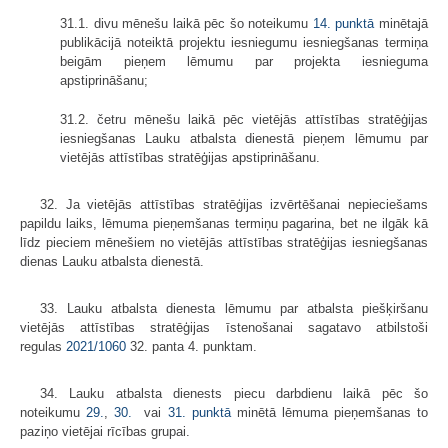
31.1. divu mēnešu laikā pēc šo noteikumu
14. punktā
minētajā
publikācijā noteiktā projektu iesniegumu iesniegšanas termiņa
beigām pieņem lēmumu par projekta iesnieguma
apstiprināšanu;
31.2. četru mēnešu laikā pēc vietējās attīstības stratēģijas
iesniegšanas Lauku atbalsta dienestā pieņem lēmumu par
vietējās attīstības stratēģijas apstiprināšanu.
32. Ja vietējās attīstības stratēģijas izvērtēšanai nepieciešams
papildu laiks, lēmuma pieņemšanas termiņu pagarina, bet ne ilgāk kā
līdz pieciem mēnešiem no vietējās attīstības stratēģijas iesniegšanas
dienas Lauku atbalsta dienestā.
33. Lauku atbalsta dienesta lēmumu par atbalsta piešķiršanu
vietējās attīstības stratēģijas īstenošanai sagatavo atbilstoši
regulas
2021/1060
32. panta 4. punktam.
34. Lauku atbalsta dienests piecu darbdienu laikā pēc šo
noteikumu
29.
,
30.
vai
31. punktā
minētā lēmuma pieņemšanas to
paziņo vietējai rīcības grupai.