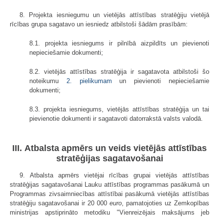
8. Projekta iesniegumu un vietējās attīstības stratēģiju vietējā
rīcības grupa sagatavo un iesniedz atbilstoši šādām prasībām:
8.1. projekta iesniegums ir pilnībā aizpildīts un pievienoti
nepieciešamie dokumenti;
8.2. vietējās attīstības stratēģija ir sagatavota atbilstoši šo
noteikumu
2. pielikumam
un pievienoti nepieciešamie
dokumenti;
8.3. projekta iesniegums, vietējās attīstības stratēģija un tai
pievienotie dokumenti ir sagatavoti datorrakstā valsts valodā.
III. Atbalsta apmērs un veids vietējās attīstības
stratēģijas sagatavošanai
9. Atbalsta apmērs vietējai rīcības grupai vietējās attīstības
stratēģijas sagatavošanai Lauku attīstības programmas pasākumā un
Programmas zivsaimniecības attīstībai pasākumā vietējās attīstības
stratēģiju sagatavošanai ir 20 000
euro
, pamatojoties uz Zemkopības
ministrijas apstiprināto metodiku "Vienreizējais maksājums jeb