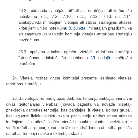
23.2. pārbauda vietējās attīstības stratēģiju atbilstību šo
noteikumu 7.1., 7.2., 7.10., 7.11., 7.12., 7.13. un 7.14.
apakšpunktā minētajiem vietējās attīstības stratēģijas atlases
kritērijiem un šo noteikumu
8. punktā
minētajām prasībām, kā
arī sagatavo un iesniedz komitejā vietējās attīstības stratēģiju
novērtējumu;
23.3. aprēķina atbalsta apmēru vietējās attīstības stratēģiju
īstenošanai atbilstoši šo noteikumu
VI nodaļā
minētajām
prasībām.
24. Vietējā rīcības grupa komitejai prezentē iesniegto vietējās
attīstības stratēģiju.
25. Ja vietējās rīcības grupas darbības teritorija pārklājas vienā vai
divās teritoriālajās vienībās (novada pagastā vai novada pilsētā),
priekšroka darboties teritorijā, kas pārklājas, ir vietējai rīcības grupai,
kas ieguvusi lielāku punktu skaitu pēc vietējo rīcības grupu atlases
kritērijiem. Ja atlasē iegūts vienāds punktu skaits, priekšroka ir
vietējai rīcības grupai, kurai ir lielāka relatīvā biedru attiecība pret tās
darbības teritorijā esošo iedzīvotāju skaitu.