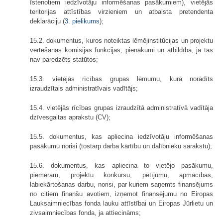
īstenotiem iedzīvotāju informēšanas pasākumiem), vietējās
teritorijas attīstības virzieniem un atbalsta pretendenta
deklarāciju (
3. pielikums
);
15.2. dokumentus, kuros noteiktas lēmējinstitūcijas un projektu
vērtēšanas komisijas funkcijas, pienākumi un atbildība, ja tas
nav paredzēts statūtos;
15.3. vietējās rīcības grupas lēmumu, kurā norādīts
izraudzītais administratīvais vadītājs;
15.4. vietējās rīcības grupas izraudzītā administratīvā vadītāja
dzīvesgaitas aprakstu (CV);
15.5. dokumentus, kas apliecina iedzīvotāju informēšanas
pasākumu norisi (tostarp darba kārtību un dalībnieku sarakstu);
15.6. dokumentus, kas apliecina to vietējo pasākumu,
piemēram, projektu konkursu, pētījumu, apmācības,
labiekārtošanas darbu, norisi, par kuriem saņemts finansējums
no citiem finanšu avotiem, izņemot finansējumu no Eiropas
Lauksaimniecības fonda lauku attīstībai un Eiropas Jūrlietu un
zivsaimniecības fonda, ja attiecināms;