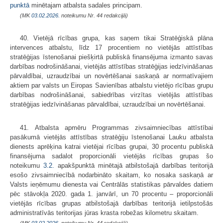
punktā
minētajam atbalsta sadales principam.
(MK
03.02.2026.
noteikumu Nr. 44 redakcijā)
40. Vietējā rīcības grupa, kas saņem tikai Stratēģiskā plāna
intervences atbalstu, līdz 17 procentiem no vietējās attīstības
stratēģijas īstenošanai piešķirtā publiskā finansējuma izmanto savas
darbības nodrošināšanai, vietējās attīstības stratēģijas iedzīvināšanas
pārvaldībai, uzraudzībai un novērtēšanai saskaņā ar normatīvajiem
aktiem par valsts un Eiropas Savienības atbalstu vietējo rīcības grupu
darbības nodrošināšanai, sabiedrības virzītas vietējās attīstības
stratēģijas iedzīvināšanas pārvaldībai, uzraudzībai un novērtēšanai.
41. Atbalsta apmēru Programmas zivsaimniecības attīstībai
pasākumā vietējās attīstības stratēģiju īstenošanai Lauku atbalsta
dienests aprēķina katrai vietējai rīcības grupai, 30 procentu publiskā
finansējuma sadalot proporcionāli vietējās rīcības grupas šo
noteikumu
3.2.
apakšpunktā minētajā atbilstošajā darbības teritorijā
esošo zivsaimniecībā nodarbināto skaitam, ko nosaka saskaņā ar
Valsts ieņēmumu dienesta vai Centrālās statistikas pārvaldes datiem
pēc stāvokļa 2020. gada 1. janvārī, un 70 procentu – proporcionāli
vietējās rīcības grupas atbilstošajā darbības teritorijā ietilpstošās
administratīvās teritorijas jūras krasta robežas kilometru skaitam.
(MK
03.02.2026.
noteikumu Nr. 44 redakcijā)