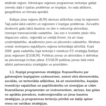
attālināti reģioni. Arktiskajos reģionos programmas teritorijas galējā
ziemeļu daļā ir īpašas problēmas un iespējas, ko rada attālums,
ģeogrāfiskie un klimata apstākļi.
Baltijas jūras reģionu (BJR) raksturo atšķirības starp tā reģioniem.
Tajā pašā laikā valstīm un reģioniem ir kopīgas problēmas. Aizvadīto
divdesmit gadu laikā daudzas no tām ir veiksmīgi atrisinātas,
īstenojot transnacionālo sadarbību. Jau sen ir izveidots plašs tīklu
diapazons valsts, reģionālā un vietējā līmenī, kā arī starp
uzņēmējdarbību, akadēmisko jomu un pilsonisko sabiedrību. Minētais
sniedz ievērojamu ieguldījumu reģiona teritoriālajā attīstībā. Kopš
2009. gada sadarbību šajā teritorijā ir noteikusi ES stratēģija Baltijas
jūras reģionam (ESSBJR). Politikas jomas un aktivitātes ir definētas
tai pievienotajā rīcības plānā. ESSBJR politikas jomas lielā mērā
atbilst partnervalstu stratēģijām un prioritātēm.
1.1. Kopīgā programmas stratēģija: Kopsavilkums par
galvenajiem kopīgajiem uzdevumiem, ņemot vērā ekonomiskās,
sociālās, un teritoriālās atšķirības, kā arī nevienlīdzību, kopējās
investīciju vajadzības un papildināmību un sinerģijas ar citām
finansēšanas programmām un instrumentiem, atziņas, kas gūtas
no agrākās pieredzes, makroreģionālās un jūras baseina
stratēģijas, ja programmas teritoriju pilnībā vai daļēji aptver
viena vai vairākas stratēģijas.