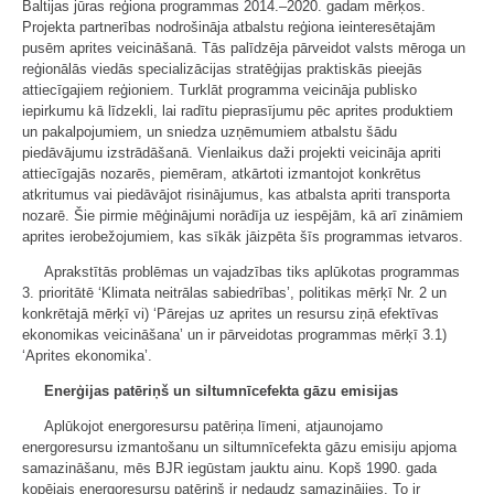
Baltijas jūras reģiona programmas 2014.–2020. gadam mērķos.
Projekta partnerības nodrošināja atbalstu reģiona ieinteresētajām
pusēm aprites veicināšanā. Tās palīdzēja pārveidot valsts mēroga un
reģionālās viedās specializācijas stratēģijas praktiskās pieejās
attiecīgajiem reģioniem. Turklāt programma veicināja publisko
iepirkumu kā līdzekli, lai radītu pieprasījumu pēc aprites produktiem
un pakalpojumiem, un sniedza uzņēmumiem atbalstu šādu
piedāvājumu izstrādāšanā. Vienlaikus daži projekti veicināja apriti
attiecīgajās nozarēs, piemēram, atkārtoti izmantojot konkrētus
atkritumus vai piedāvājot risinājumus, kas atbalsta apriti transporta
nozarē. Šie pirmie mēģinājumi norādīja uz iespējām, kā arī zināmiem
aprites ierobežojumiem, kas sīkāk jāizpēta šīs programmas ietvaros.
Aprakstītās problēmas un vajadzības tiks aplūkotas programmas
3. prioritātē ‘Klimata neitrālas sabiedrības’, politikas mērķī Nr. 2 un
konkrētajā mērķī vi) ‘Pārejas uz aprites un resursu ziņā efektīvas
ekonomikas veicināšana’ un ir pārveidotas programmas mērķī 3.1)
‘Aprites ekonomika’.
Enerģijas patēriņš un siltumnīcefekta gāzu emisijas
Aplūkojot energoresursu patēriņa līmeni, atjaunojamo
energoresursu izmantošanu un siltumnīcefekta gāzu emisiju apjoma
samazināšanu, mēs BJR iegūstam jauktu ainu. Kopš 1990. gada
kopējais energoresursu patēriņš ir nedaudz samazinājies. To ir