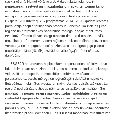
saskaņošanā. Ņemot vērā lielu BJR daļu raksturlielumus, ir
nepieciešams ietvert arī mazpilsētas un lauku teritorijas kā to
nomales
. Turklāt, izstrādājot zaļos un inteliģentos mobilitātes
risinājumus, jāievēro saiknes starp pilsētu teritoriju vajadzībām.
Eksperti, kuri Interreg BJR programmas 2014.–2020. gadam ietvaros
pārraudzīja spēju stiprināšanas procesus, ievēroja, ka Baltijas jūras
reģiona un starptautiskās sadarbības mērogā ir zaļās mobilitātes
celmlauži. Celmlauži var sniegt atbalstu tiem, kuri atpaliek, sevišķi
mazpilsētās. Piemēram, visam reģionam tiek nodrošināta pievienotā
vērtība, ja tiek kopīgotas esošās zināšanas par Ilgtspējīgu pilsētas
mobilitātes plānu (SUMP) izstrādi un attiecīgajām īstenošanas
darbībām.
ESSBJR arī uzsvērta nepieciešamība paaugstināt efektivitāti un
līdz minimumam samazināt mobilitātes sistēmu ietekmi uz apkārtējo
vidi. Zaļāku transporta un mobilitātes sistēmu ieviešanai ar
paļaušanos uz valsts mēroga un reģionālajām darbībām nepietiks.
Ilgtspējīgas mobilitātes pieejas un mērķi Baltijas valstīs atšķiras. Lai
reģionā nodrošinātu patiesas pārmaiņas uz zaļāku un inteliģentāku
mobilitāti,
ir nepieciešams saskaņot zaļās mobilitātes pieejas un
izstrādāt kopīgus standartus
. Neskatoties uz aizvadīto gadu
centieniem, virsroku ir guvusi
bunkuru domāšana
. Ir nepieciešamas
papildu pūles, lai BJR lauztu izveidojušās rutīnas un vairāk orientētos
uz starpdisciplināru domāšanu. Tas ir būtiski modernas infrastruktūras