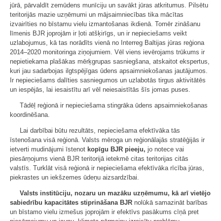
jūrā, pārvaldīt zemūdens munīciju un savākt jūras atkritumus. Pilsētu
teritorijās mazie uzņēmumi un mājsaimniecības tika mācītas
izvairīties no bīstamu vielu izmantošanas ikdienā. Tomēr zināšanu
līmenis BJR joprojām ir ļoti atšķirīgs, un ir nepieciešams veikt
uzlabojumus, kā tas norādīts vienā no Interreg Baltijas jūras reģiona
2014–2020 monitoringa ziņojumiem. Vēl viens ievērojams trūkums ir
nepietiekama plašākas mērķgrupas sasniegšana, atskaitot ekspertus,
kuri jau sadarbojas ilgtspējīgas ūdens apsaimniekošanas jautājumos.
Ir nepieciešams dalīties sasniegumos un uzlabotās tirgus aktivitātēs
un iespējās, lai iesaistītu arī vēl neiesaistītās šīs jomas puses.
Tādēļ reģionā ir nepieciešama stingrāka ūdens apsaimniekošanas
koordinēšana.
Lai darbībai būtu rezultāts, nepieciešama efektīvāka tās
īstenošana visā reģionā. Valsts mēroga un reģionālajās stratēģijās ir
ietverti mudinājumi īstenot
kopīgu BJR pieeju,
jo notece vai
piesārņojums vienā BJR teritorijā ietekmē citas teritorijas citās
valstīs. Turklāt visā reģionā ir nepieciešama efektīvāka rīcība jūras,
piekrastes un iekšzemes ūdeņu aizsardzībai.
Valsts institūciju, nozaru un mazāku uzņēmumu, kā arī vietējo
sabiedrību kapacitātes stiprināšana BJR
nolūkā samazināt barības
un bīstamo vielu izmešus joprojām ir efektīvs pasākums cīņā pret