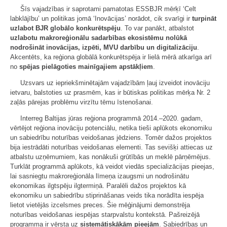
Šīs vajadzības ir saprotami pamatotas ESSBJR mērķī ‘Celt
labklājību’ un politikas jomā ‘Inovācijas’ norādot, cik svarīgi ir
turpināt
uzlabot BJR globālo konkurētspēju
. To var panākt, atbalstot
uzlabotu makroreģionālu sadarbības ekosistēmu nolūkā
nodrošināt inovācijas, izpēti, MVU darbību un digitalizāciju
.
Akcentēts, ka reģiona globālā konkurētspēja ir lielā mērā atkarīga arī
no
spējas pielāgoties mainīgajiem apstākļiem
.
Uzsvars uz iepriekšminētajām vajadzībām ļauj izveidot inovāciju
ietvaru, balstoties uz prasmēm, kas ir būtiskas politikas mērķa Nr. 2
zaļās pārejas problēmu virzītu tēmu īstenošanai.
Interreg Baltijas jūras reģiona programmā 2014.–2020. gadam,
vērtējot reģiona inovāciju potenciālu, netika tieši aplūkots ekonomiku
un sabiedrību noturības veidošanas jēdziens. Tomēr dažos projektos
bija iestrādāti noturības veidošanas elementi. Tas sevišķi attiecas uz
atbalstu uzņēmumiem, kas nonākuši grūtībās un meklē pārņēmējus.
Turklāt programmā aplūkots, kā veidot viedās specializācijas pieejas,
lai sasniegtu makroreģionāla līmeņa izaugsmi un nodrošinātu
ekonomikas ilgtspēju ilgtermiņā. Paralēli dažos projektos kā
ekonomiku un sabiedrību stiprināšanas veids tika norādīta iespēja
lietot vietējās izcelsmes preces. Šie mēģinājumi demonstrēja
noturības veidošanas iespējas starpvalstu kontekstā. Pašreizējā
programma ir vērsta uz
sistemātiskākām pieejām
. Sabiedrības un