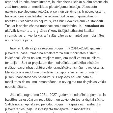
attīstībai kā priekšnoteikumam, lai piesaistītu lielāku skaitu potenciālo
zaļā transporta un mobilitātes piedāvājumu lietotāju. Jāiesaista
galvenie pakalpojumu lietotāji, pilsoņi un uzņēmumi. Ir nepieciešama
transnacionāla sadarbība, lai reģionā nodrošinātu apmācības un
noteiktu vislabākos risinājumus, kas būtu kvalificējami kā standarti.
Turklāt ir nepieciešama transnacionāla sadarbība,
lai izstrādātu un
aktīvāk izmantotu digitālos rīkus,
tādējādi atbalstot labāku
informācijas un vienlaikus arī zaļās pārejas izmantošanu mobilitātes
un transporta jomā.
Interreg Baltijas jūras reģiona programmā 2014.–2020. gadam ir
pievērsta īpaša uzmanība atbalstam zaļāku mobilitātes sistēmu
ieviešanai. Viens no konkrētajiem mērķiem īpaši vērsts uz pilsētu
teritorijām. Šeit ar projektiem tiek nodrošināta palīdzība pilsētām
pielāgot savu infrastruktūru videi draudzīgāku risinājumu ieviešanai.
Mērķis bija izveidot multimodālas transporta sistēmas un mainīt
pilsoņu pārvietošanās paradumus. Projektos arī veicināta e-
mobilitātes risinājumu izmantošana un atvieglota tīro degvielas veidu
nodrošināšana.
Jaunajā programmā 2021.–2027. gadam ir nodrošināts pamats, lai
balstītos uz esošajiem rezultātiem un apvienotu tos ar digitalizāciju.
Salīdzinot ar iepriekšējo periodu, programmā īpaša uzmanība tiks
pievērsta tieši zaļā un inteliģentā transporta un mobilitātes