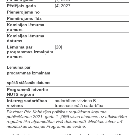
Pēdējais gads
[4] 2027
Piemērojams no
Piemērojams līdz
Komisijas lēmuma
numurs
Komisijas lēmuma
datums
Lēmuma par
[20]
programmas izmaiņām
numurs
Lēmuma par
programmas izmaiņām
spēkā stāšanās datums
Programmā ietvertie
NUTS reģioni
Interreg sadarbības
sadarbības virziens B –
virziens
transnacionālā sadarbība
Piezīme: Pēc Kohēzijas politikas regulējuma kopuma
publicēšanas 2021. gada 1. jūlijā visas atsauces uz atbilstošām
regulām tika atjauninātas visā dokumentā. Minētais ietver arī
nebūtiskas izmaiņas Programmas veidnē.