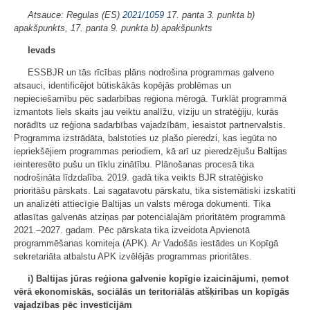
Atsauce: Regulas (ES)
2021/1059
17. panta 3. punkta b)
apakšpunkts, 17. panta 9. punkta b) apakšpunkts
Ievads
ESSBJR un tās rīcības plāns nodrošina programmas galveno
atsauci, identificējot būtiskākās kopējās problēmas un
nepieciešamību pēc sadarbības reģiona mērogā. Turklāt programmā
izmantots liels skaits jau veiktu analīžu, vīziju un stratēģiju, kurās
norādīts uz reģiona sadarbības vajadzībām, iesaistot partnervalstis.
Programma izstrādāta, balstoties uz plašo pieredzi, kas iegūta no
iepriekšējiem programmas periodiem, kā arī uz pieredzējušu Baltijas
ieinteresēto pušu un tīklu zinātību. Plānošanas procesā tika
nodrošināta līdzdalība. 2019. gadā tika veikts BJR stratēģisko
prioritāšu pārskats. Lai sagatavotu pārskatu, tika sistemātiski izskatīti
un analizēti attiecīgie Baltijas un valsts mēroga dokumenti. Tika
atlasītas galvenās atziņas par potenciālajām prioritātēm programmā
2021.–2027. gadam. Pēc pārskata tika izveidota Apvienotā
programmēšanas komiteja (APK). Ar Vadošās iestādes un Kopīgā
sekretariāta atbalstu APK izvēlējās programmas prioritātes.
i) Baltijas jūras reģiona galvenie kopīgie izaicinājumi, ņemot
vērā ekonomiskās, sociālās un teritoriālās atšķirības un kopīgās
vajadzības pēc investīcijām