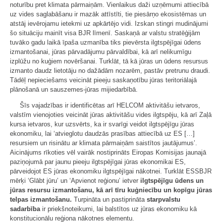
noturību pret klimata pārmaiņām. Vienlaikus daži uzņēmumi attiecībā
uz vides saglabāšanu ir mazāk attīstīti, tie piesārņo ekosistēmas un
atstāj ievērojamu ietekmi uz apkārtējo vidi. Izskan stingri mudinājumi
šo situāciju mainīt visa BJR līmenī. Saskaņā ar valstu stratēģijām
tuvāko gadu laikā īpaša uzmanība tiks pievērsta ilgtspējīgai ūdens
izmantošanai, jūras pārvadājumu pārvaldībai, kā arī nelikumīgu
izplūžu no kuģiem novēršanai. Turklāt, tā kā jūras un ūdens resursus
izmanto daudz lietotāju no dažādām nozarēm, pastāv pretrunu draudi.
Tādēļ nepieciešams veicināt pieeju saskaņotību jūras teritoriālajā
plānošanā un sauszemes-jūras mijiedarbībā.
Šīs vajadzības ir identificētas arī HELCOM aktivitāšu ietvaros,
valstīm vienojoties veicināt jūras aktivitāšu vides ilgtspēju, kā arī Zaļā
kursa ietvaros, kur uzsvērts, ka ir svarīgi veidot ilgtspējīgu jūras
ekonomiku, lai ‘atvieglotu daudzās prasības attiecībā uz ES […]
resursiem un risinātu ar klimata pārmaiņām saistītos jautājumus’.
Aicinājums rīkoties vēl vairāk nostiprināts Eiropas Komisijas jaunajā
paziņojumā par jaunu pieeju ilgtspējīgai jūras ekonomikai ES,
pārveidojot ES jūras ekonomiku ilgtspējīgai nākotnei. Turklāt ESSBJR
mērķi ‘Glābt jūru’ un ‘Apvienot reģionu’ ietver
ilgtspējīgu ūdens un
jūras resursu izmantošanu, kā arī tīru kuģniecību un kopīgu jūras
telpas izmantošanu.
Turpināta un pastiprināta
starpvalstu
sadarbība
ir priekšnoteikumi, lai balstītos uz jūras ekonomiku kā
konstitucionālu reģiona nākotnes elementu.