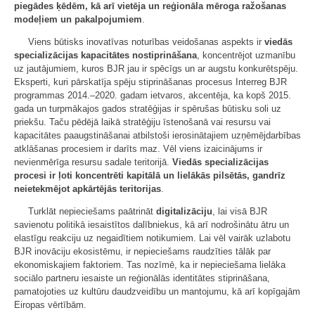
piegādes ķēdēm, kā arī vietēja un reģionāla mēroga ražošanas
modeļiem un pakalpojumiem
.
Viens būtisks inovatīvas noturības veidošanas aspekts ir
viedās
specializācijas kapacitātes nostiprināšana
, koncentrējot uzmanību
uz jautājumiem, kuros BJR jau ir spēcīgs un ar augstu konkurētspēju.
Eksperti, kuri pārskatīja spēju stiprināšanas procesus Interreg BJR
programmas 2014.–2020. gadam ietvaros, akcentēja, ka kopš 2015.
gada un turpmākajos gados stratēģijas ir spērušas būtisku soli uz
priekšu. Taču pēdējā laikā stratēģiju īstenošanā vai resursu vai
kapacitātes paaugstināšanai atbilstoši ierosinātajiem uzņēmējdarbības
atklāšanas procesiem ir darīts maz. Vēl viens izaicinājums ir
nevienmērīga resursu sadale teritorijā.
Viedās specializācijas
procesi ir ļoti koncentrēti kapitālā un lielākās pilsētās, gandrīz
neietekmējot apkārtējās teritorijas
.
Turklāt nepieciešams paātrināt
digitalizāciju
, lai visā BJR
savienotu politikā iesaistītos dalībniekus, kā arī nodrošinātu ātru un
elastīgu reakciju uz negaidītiem notikumiem. Lai vēl vairāk uzlabotu
BJR inovāciju ekosistēmu, ir nepieciešams raudzīties tālāk par
ekonomiskajiem faktoriem. Tas nozīmē, ka ir nepieciešama lielāka
sociālo partneru iesaiste un reģionālās identitātes stiprināšana,
pamatojoties uz kultūru daudzveidību un mantojumu, kā arī kopīgajām
Eiropas vērtībām.