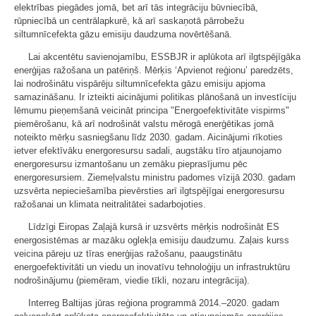
elektrības piegādes jomā, bet arī tās integrāciju būvniecībā,
rūpniecībā un centrālapkurē, kā arī saskaņotā pārrobežu
siltumnīcefekta gāzu emisiju daudzuma novērtēšanā.
Lai akcentētu savienojamību, ESSBJR ir aplūkota arī ilgtspējīgāka
enerģijas ražošana un patēriņš. Mērķis ‘Apvienot reģionu’ paredzēts,
lai nodrošinātu vispārēju siltumnīcefekta gāzu emisiju apjoma
samazināšanu. Ir izteikti aicinājumi politikas plānošanā un investīciju
lēmumu pieņemšanā veicināt principa "Energoefektivitāte vispirms"
piemērošanu, kā arī nodrošināt valstu mērogā enerģētikas jomā
noteikto mērķu sasniegšanu līdz 2030. gadam. Aicinājumi rīkoties
ietver efektīvāku energoresursu sadali, augstāku tīro atjaunojamo
energoresursu izmantošanu un zemāku pieprasījumu pēc
energoresursiem. Ziemeļvalstu ministru padomes vīzijā 2030. gadam
uzsvērta nepieciešamība pievērsties arī ilgtspējīgai energoresursu
ražošanai un klimata neitralitātei sadarbojoties.
Līdzīgi Eiropas Zaļajā kursā ir uzsvērts mērķis nodrošināt ES
energosistēmas ar mazāku oglekļa emisiju daudzumu. Zaļais kurss
veicina pāreju uz tīras enerģijas ražošanu, paaugstinātu
energoefektivitāti un viedu un inovatīvu tehnoloģiju un infrastruktūru
nodrošinājumu (piemēram, viedie tīkli, nozaru integrācija).
Interreg Baltijas jūras reģiona programmā 2014.–2020. gadam