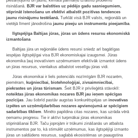
piesārņojumu un jaunu, klimata pārmaiņu izraisītu problēmu
risināšanā.
BJR var balstīties uz pēdējo gadu sasniegumiem,
stiprināt īstenošanu un efektīvi atbalstīt pozitīvas tendences
jaunu risinājumu testēšanā.
Turklāt visā BJR valsts, reģionālā un
vietējā līmenī jānodrošina
jaunu pieeju un instrumentu pieejamība
.
Ilgtspējīga Baltijas jūras, jūras un ūdens resursu ekonomiskā
izmantošana
Baltijas jūra un reģionālie ūdens resursi sniedz arī bagātīgas
iespējas ilgtspējīgai visa BJR ekonomiskajai izaugsmei. Jūras
ekonomika ļauj inovatīviem uzņēmumiem efektīvāk izmantot ūdens
un jūras resursus, vienlaikus atbalstot veselīgu jūras vidi.
Jūras ekonomikai ir liels potenciāls nozīmīgām BJR nozarēm,
piemēram,
kuģniecībai, biotehnoloģijai, zivsaimniecībai,
piekrastes un jūras tūrismam
. Šeit BJR ir privileģētā stāvoklī:
noteiktas jūras ekonomikas nozares BJR jau ieņem spēcīgas
pozīcijas
. Jau šobrīd pastāv augstas konkurētspējas un
inovatīvas
izpētes un uzņēmējdarbības nozares apvienojumā ar spēcīgiem
sadarbības tīkliem
. Minēto papildina citas nozares, kas uzrāda vērā
ņemamu progresu. Tie ir aktīvi turpmākai jūras ekonomikas
stiprināšanai BJR. Taču joprojām ir trūkumi zināšanās un atbalsta
instrumentos par to, kā stimulēt uzņēmumus, kas ilgtspējīgi izmanto
jūras un saldūdens resursus, saglabā ekosistēmas un paaugstina