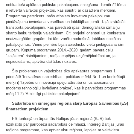
netika tieši aplūkota publisko pakalpojumu sniegšana. Tomēr šī tēma
ir ietverta vairākos projektos, kas saistīti ar dažādiem mērķiem.
Programmā paredzēts īpašs atbalsts inovatīvu pakalpojumu
piedāvājumu ieviešanai veselības un labklājības jomā. Tajā izstrādāti
transporta pakalpojumi, kas paredzēti īpaši demogrāfisko izmaiņu
skarto lauku teritoriju vajadzībām. Citi projekti orientēti uz konkrētām
neaizsargātām grupām, lai tām varētu nodrošināt labākus sociālos
pakalpojumus. Viens piemērs bija sabiedrisko vietu pielāgošana šīm
grupām. Kopumā programma 2014.–2020. gadam pavēra ceļu
"zaļākiem" risinājumiem, radīja iespējas uzņēmējdarbībai un, ja
nepieciešams, aptvēra dažādas nozares.
Šīs problēmas un vajadzības tiks apskatītas programmas 1.
prioritātē ‘Inovatīvas sabiedrības’, politikas mērķī Nr. 1 un konkrētajā
mērķī i) ‘Izpētes un inovāciju spēju attīstība un uzlabošana un
moderno tehnoloģiju ieviešana praksē’, kas ir pārveidots programmas
mērķī 1.2) ‘Atbilstīgi publiskie pakalpojumi’.
Sadarbība un sinerģijas reģionā starp Eiropas Savienības (ES)
finansētiem projektiem
ES teritorijā un ārpus tās Baltijas jūras reģionā (BJR) tiek
uzskatīts par pārrobežu sadarbības celmlauzi. Interreg Baltijas jūras
reģiona programma, kas aptver visu reģionu, lepojas ar vairākiem