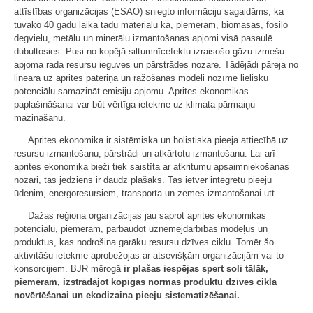
attīstības organizācijas (ESAO) sniegto informāciju sagaidāms, ka
tuvāko 40 gadu laikā tādu materiālu kā, piemēram, biomasas, fosilo
degvielu, metālu un minerālu izmantošanas apjomi visā pasaulē
dubultosies. Pusi no kopējā siltumnīcefektu izraisošo gāzu izmešu
apjoma rada resursu ieguves un pārstrādes nozare. Tādējādi pāreja no
lineārā uz aprites patēriņa un ražošanas modeli nozīmē lielisku
potenciālu samazināt emisiju apjomu. Aprites ekonomikas
paplašināšanai var būt vērtīga ietekme uz klimata pārmaiņu
mazināšanu.
Aprites ekonomika ir sistēmiska un holistiska pieeja attiecībā uz
resursu izmantošanu, pārstrādi un atkārtotu izmantošanu. Lai arī
aprites ekonomika bieži tiek saistīta ar atkritumu apsaimniekošanas
nozari, tās jēdziens ir daudz plašāks. Tas ietver integrētu pieeju
ūdenim, energoresursiem, transporta un zemes izmantošanai utt.
Dažas reģiona organizācijas jau saprot aprites ekonomikas
potenciālu, piemēram, pārbaudot uzņēmējdarbības modeļus un
produktus, kas nodrošina garāku resursu dzīves ciklu. Tomēr šo
aktivitāšu ietekme aprobežojas ar atsevišķām organizācijām vai to
konsorcijiem. BJR mērogā
ir plašas iespējas spert soli tālāk,
piemēram, izstrādājot kopīgas normas produktu dzīves cikla
novērtēšanai un ekodizaina pieeju sistematizēšanai.