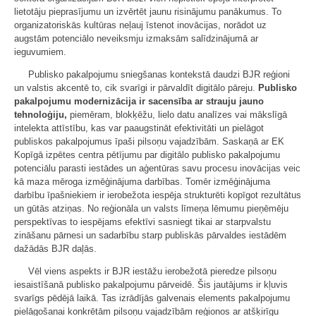
lietotāju pieprasījumu un izvērtēt jaunu risinājumu panākumus. To
organizatoriskās kultūras neļauj īstenot inovācijas, norādot uz
augstām potenciālo neveiksmju izmaksām salīdzinājumā ar
ieguvumiem.
Publisko pakalpojumu sniegšanas kontekstā daudzi BJR reģioni
un valstis akcentē to, cik svarīgi ir pārvaldīt digitālo pāreju.
Publisko
pakalpojumu modernizācija ir sacensība ar strauju jauno
tehnoloģiju,
piemēram, blokķēžu, lielo datu analīzes vai mākslīgā
intelekta attīstību, kas var paaugstināt efektivitāti un pielāgot
publiskos pakalpojumus īpaši pilsoņu vajadzībām. Saskaņā ar EK
Kopīgā izpētes centra pētījumu par digitālo publisko pakalpojumu
potenciālu parasti iestādes un aģentūras savu procesu inovācijas veic
kā maza mēroga izmēģinājuma darbības. Tomēr izmēģinājuma
darbību īpašniekiem ir ierobežota iespēja strukturēti kopīgot rezultātus
un gūtās atziņas. No reģionāla un valsts līmeņa lēmumu pieņēmēju
perspektīvas to iespējams efektīvi sasniegt tikai ar starpvalstu
zināšanu pārnesi un sadarbību starp publiskās pārvaldes iestādēm
dažādās BJR daļās.
Vēl viens aspekts ir BJR iestāžu ierobežotā pieredze pilsoņu
iesaistīšanā publisko pakalpojumu pārveidē. Šis jautājums ir kļuvis
svarīgs pēdējā laikā. Tas izrādījās galvenais elements pakalpojumu
pielāgošanai konkrētām pilsoņu vajadzībām reģionos ar atšķirīgu