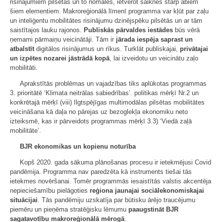
risinājumiem pilsētās un to nomalēs, ietverot saiknes starp abiem
šiem elementiem. Makroreģionālā līmenī programma var kļūt par zaļu
un inteliģentu mobilitātes risinājumu dzinējspēku pilsētās un ar tām
saistītajos lauku rajonos.
Publiskās pārvaldes iestādes
būs vērā
ņemami pārmaiņu veicinātāji. Tām ir
jārada iespēja saprast un
atbalstīt
digitālos risinājumus un rīkus. Turklāt publiskajai,
privātajai
un izpētes nozarei jāstrādā kopā
, lai izveidotu un veicinātu zaļo
mobilitāti.
Aprakstītās problēmas un vajadzības tiks aplūkotas programmas
3. prioritātē ‘Klimata neitrālas sabiedrības’. politikas mērķī Nr.2 un
konkrētajā mērķī (viii) Ilgtspējīgas multimodālas pilsētas mobilitātes
veicināšana kā daļa no pārejas uz bezoglekļa ekonomiku neto
izteiksmē, kas ir pārveidots programmas mērķī 3.3) ‘Viedā zaļā
mobilitāte’.
BJR ekonomikas un kopienu noturība
Kopš 2020. gada sākuma plānošanas procesu ir ietekmējusi Covid
pandēmija. Programma nav paredzēta kā instruments tiešai tās
ietekmes novēršanai. Tomēr programmās iesaistītās valstis akcentēja
nepieciešamību pielāgoties
reģiona jaunajai sociālekonomiskajai
situācijai
. Tās pandēmiju uzskatīja par būtisku ārējo traucējumu
piemēru un pieņēma stratēģisku lēmumu
paaugstināt BJR
sagatavotību makroreģionālā mērogā
.