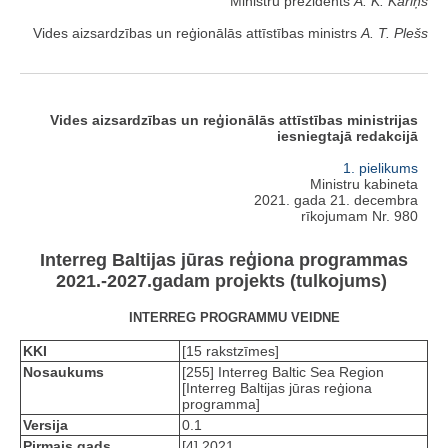
Ministru prezidents
A. K. Kariņš
Vides aizsardzības un reģionālās attīstības ministrs
A. T. Plešs
Vides aizsardzības un reģionālās attīstības ministrijas
iesniegtajā redakcijā
1. pielikums
Ministru kabineta
2021. gada 21. decembra
rīkojumam Nr. 980
Interreg Baltijas jūras reģiona programmas
2021.-2027.gadam projekts (tulkojums)
INTERREG PROGRAMMU VEIDNE
KKI
[15 rakstzīmes]
Nosaukums
[255] Interreg Baltic Sea Region
[Interreg Baltijas jūras reģiona
programma]
Versija
0.1
Pirmais gads
[4] 2021