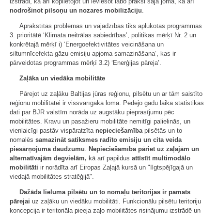
izstrādi, kā arī koplietojot un ieviešot labo praksi šajā jomā, kā arī
nodrošinot pilsoņu un nozares mobilizāciju
.
Aprakstītās problēmas un vajadzības tiks aplūkotas programmas
3. prioritātē ‘Klimata neitrālas sabiedrības’, politikas mērķī Nr. 2 un
konkrētajā mērķī i) ‘Energoefektivitātes veicināšana un
siltumnīcefekta gāzu emisiju apjoma samazināšana’, kas ir
pārveidotas programmas mērķī 3.2) ‘Enerģijas pāreja’.
Zaļāka un viedāka mobilitāte
Pārejot uz zaļāku Baltijas jūras reģionu, pilsētu un ar tām saistīto
reģionu mobilitātei ir vissvarīgākā loma. Pēdējo gadu laikā statistikas
dati par BJR valstīm norāda uz augstāku pieprasījumu pēc
mobilitātes. Kravu un pasažieru mobilitāte nemitīgi palielinās, un
vienlaicīgi pastāv vispāratzīta
nepieciešamība
pilsētās un to
nomalēs
samazināt satiksmes radīto emisiju un cita veida
piesārņojuma daudzumu
.
Nepieciešamība pāriet uz zaļajām un
alternatīvajām degvielām,
kā arī papildus
attīstīt multimodālo
mobilitāti
ir norādīta arī Eiropas Zaļajā kursā un "Ilgtspējīgajā un
viedajā mobilitātes stratēģijā".
Dažāda lieluma pilsētu un to nomaļu teritorijas ir pamats
pārejai
uz zaļāku un viedāku mobilitāti. Funkcionālu pilsētu teritoriju
koncepcija ir teritoriāla pieeja zaļo mobilitātes risinājumu izstrādē un