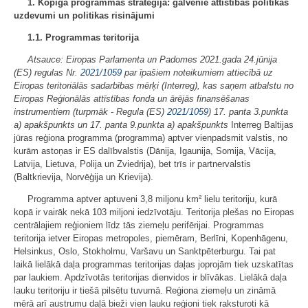
1. Kopīgā programmas stratēģija: galvenie attīstības politikas
uzdevumi un politikas risinājumi
1.1. Programmas teritorija
Atsauce: Eiropas Parlamenta un Padomes 2021.gada 24.jūnija
(ES) regulas Nr.
2021/1059
par īpašiem noteikumiem attiecībā uz
Eiropas teritoriālās sadarbības mērķi (Interreg), kas saņem atbalstu no
Eiropas Reģionālās attīstības fonda un ārējās finansēšanas
instrumentiem (turpmāk - Regula (ES)
2021/1059
) 17. panta 3.punkta
a) apakšpunkts un 17. panta 9.punkta a) apakšpunkts
Interreg Baltijas
jūras reģiona programma (programma) aptver vienpadsmit valstis, no
kurām astoņas ir ES dalībvalstis (Dānija, Igaunija, Somija, Vācija,
Latvija, Lietuva, Polija un Zviedrija), bet trīs ir partnervalstis
(Baltkrievija, Norvēģija un Krievija).
Programma aptver aptuveni 3,8 miljonu km² lielu teritoriju, kurā
kopā ir vairāk nekā 103 miljoni iedzīvotāju. Teritorija plešas no Eiropas
centrālajiem reģioniem līdz tās ziemeļu perifērijai. Programmas
teritorija ietver Eiropas metropoles, piemēram, Berlīni, Kopenhāgenu,
Helsinkus, Oslo, Stokholmu, Varšavu un Sanktpēterburgu. Tai pat
laikā lielākā daļa programmas teritorijas daļas joprojām tiek uzskatītas
par laukiem. Apdzīvotās teritorijas dienvidos ir blīvākas. Lielākā daļa
lauku teritoriju ir tiešā pilsētu tuvumā. Reģiona ziemeļu un zināmā
mērā arī austrumu daļā bieži vien lauku reģioni tiek raksturoti kā