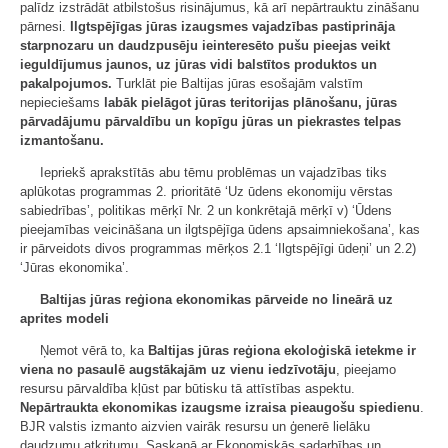
palīdz izstrādāt atbilstošus risinājumus, kā arī nepārtrauktu zināšanu
pārnesi.
Ilgtspējīgas jūras izaugsmes vajadzības pastiprināja
starpnozaru un daudzpusēju ieinteresēto pušu pieejas veikt
ieguldījumus jaunos, uz jūras vidi balstītos produktos un
pakalpojumos.
Turklāt pie Baltijas jūras esošajām valstīm
nepieciešams
labāk pielāgot jūras teritorijas plānošanu, jūras
pārvadājumu pārvaldību un kopīgu jūras un piekrastes telpas
izmantošanu.
Iepriekš aprakstītās abu tēmu problēmas un vajadzības tiks
aplūkotas programmas 2. prioritātē ‘Uz ūdens ekonomiju vērstas
sabiedrības’, politikas mērķī Nr. 2 un konkrētajā mērķī v) ‘Ūdens
pieejamības veicināšana un ilgtspējīga ūdens apsaimniekošana’, kas
ir pārveidots divos programmas mērķos 2.1 ‘Ilgtspējīgi ūdeņi’ un 2.2)
‘Jūras ekonomika’.
Baltijas jūras reģiona ekonomikas pārveide no lineārā uz
aprites modeli
Ņemot vērā to, ka
Baltijas jūras reģiona ekoloģiskā ietekme ir
viena no pasaulē augstākajām uz vienu iedzīvotāju
, pieejamo
resursu pārvaldība kļūst par būtisku tā attīstības aspektu.
Nepārtraukta ekonomikas izaugsme izraisa pieaugošu spiedienu
.
BJR valstis izmanto aizvien vairāk resursu un ģenerē lielāku
daudzumu atkritumu. Saskaņā ar Ekonomiskās sadarbības un