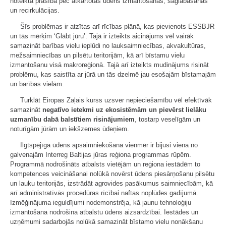
noteikta prasība pēc atkārtotas ūdens izmantošanas, saglabāšanas
un recirkulācijas.
Šīs problēmas ir atzītas arī rīcības plānā, kas pievienots ESSBJR
un tās mērķim ‘Glābt jūru’. Tajā ir izteikts aicinājums vēl vairāk
samazināt barības vielu ieplūdi no lauksaimniecības, akvakultūras,
mežsaimniecības un pilsētu teritorijām, kā arī bīstamu vielu
izmantošanu visā makroreģionā. Tajā arī izteikts mudinājums risināt
problēmu, kas saistīta ar jūrā un tās dzelmē jau esošajām bīstamajām
un barības vielām.
Turklāt Eiropas Zaļais kurss uzsver nepieciešamību vēl efektīvāk
samazināt
negatīvo ietekmi uz ekosistēmām un pievērst lielāku
uzmanību dabā balstītiem risinājumiem
, tostarp veselīgām un
noturīgām jūrām un iekšzemes ūdeņiem.
Ilgtspējīga ūdens apsaimniekošana vienmēr ir bijusi viena no
galvenajām Interreg Baltijas jūras reģiona programmas rūpēm.
Programmā nodrošināts atbalsts vietējām un reģiona iestādēm to
kompetences veicināšanai nolūkā novērst ūdens piesārņošanu pilsētu
un lauku teritorijās, izstrādāt agrovides pasākumus saimniecībām, kā
arī administratīvās procedūras rīcībai naftas noplūdes gadījumā.
Izmēģinājuma ieguldījumi nodemonstrēja, kā jaunu tehnoloģiju
izmantošana nodrošina atbalstu ūdens aizsardzībai. Iestādes un
uzņēmumi sadarbojās nolūkā samazināt bīstamo vielu nonākšanu