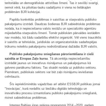
teritoriālās un demogrāfiskās attīstības līmeni. Tas ir sevišķi svarīgi,
ņemot vērā, ka pilsētas-lauku sadalījums ir viena no lielākajām
problēmām BJR kohēzijai.
Papildu konkrētās problēmas ir saistītas ar starpvalstu publisko
pakalpojumu izstrādi. Daudzas šodienas BJR sabiedriskās problēmas
norāda, ka ir nepieciešama valsts iestāžu un specializēto aģentūru
mijiedarbība starpvalstu līmenī. Tomēr publiskām pārvaldes iestādēm
nav modeļu, kā šādu sadarbību efektīvi organizēt. Vēl viens traucēklis
ir saistīts ar tehniskās, juridiskās un organizatoriskās sadarbspējas
trūkumu noteiktu pakalpojumu nodrošināšanai dažādās BJR valstīs.
Publisko pakalpojumu sniegšanas pārorientēšana ir cieši
saistīta ar Eiropas Zaļo kursu
. Tā akcentēja nepieciešamību
izstrādāt jaunus un inovatīvus risinājumus un pakalpojumus kā
galveno panākumu faktoru. Tas skaidri norāda uz publisko sektoru.
Piemēram, publiskais sektors var būt zaļo risinājumu ieviešanas
celmlauzis.
Šīs iepriekšminētās vajadzības arī atbilst ESSBJR politikas jomai
"Inovācijas’, kurā norādīts uz biežāku digitālo tehnoloģiju un
inovatīvāku procesu izmantošanu publisko pakalpojumu sniegšanā,
risinot sabiedriskas problēmas.
Interreg Baltijas jūras reģiona programmā 2014.–2020. gadam