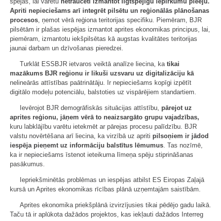
spējas, lai varētu
netraucēti izmantot ilgtspējīgu iepirkumu pieeju.
Apriti nepieciešams arī integrēt pilsētu un reģionālās plānošanas
procesos
, ņemot vērā reģiona teritorijas specifiku. Piemēram, BJR
pilsētām ir plašas iespējas izmantot aprites ekonomikas principus, lai,
piemēram, izmantotu iekšpilsētas kā augstas kvalitātes teritorijas
jaunai darbam un dzīvošanas pieredzei.
Turklāt ESSBJR ietvaros veiktā analīze liecina, ka
tikai
mazākums BJR reģionu ir likuši uzsvaru uz digitalizāciju kā
nelineārās attīstības paātrinātāju. Ir nepieciešams kopīgi izpētīt
digitālo modeļu potenciālu, balstoties uz vispārējiem standartiem.
Ievērojot BJR demogrāfiskās situācijas attīstību,
pārejot uz
aprites reģionu, jāņem vērā to neaizsargāto grupu vajadzības,
kuru labklājību varētu ietekmēt ar pārejas procesu palīdzību. BJR
valstu novērtēšana arī liecina, ka virzībā uz apriti
pilsoņiem ir jādod
iespēja pieņemt uz informāciju balstītus lēmumus
. Tas nozīmē,
ka ir nepieciešams īstenot ieteikuma līmeņa spēju stiprināšanas
pasākumus.
Iepriekšminētās problēmas un iespējas atbilst ES Eiropas Zaļajā
kursā un Aprites ekonomikas rīcības plānā uzņemtajām saistībām.
Aprites ekonomika priekšplānā izvirzījusies tikai pēdējo gadu laikā.
Taču tā ir aplūkota dažādos projektos, kas iekļauti dažādos Interreg