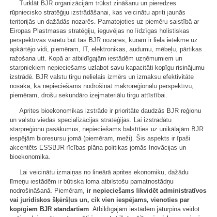
Turklāt BJR organizācijām trūkst zināšanu un pieredzes
rūpniecisko stratēģiju izstrādāšanai, kas veicinātu apriti jaunās
teritorijās un dažādās nozarēs. Pamatojoties uz piemēru saistībā ar
Eiropas Plastmasas stratēģiju, ieguvējas no līdzīgas holistiskas
perspektīvas varētu būt tās BJR nozares, kurām ir liela ietekme uz
apkārtējo vidi, piemēram, IT, elektronikas, audumu, mēbeļu, pārtikas
ražošana utt. Kopā ar atbildīgajām iestādēm uzņēmumiem un
starpniekiem nepieciešams uzlabot savu kapacitāti kopīgu risinājumu
izstrādē. BJR valstu tirgu nelielais izmērs un izmaksu efektivitāte
nosaka, ka nepieciešams nodrošināt makroreģionālu perspektīvu,
piemēram, drošu sekundāro izejmateriālu tirgu attīstībai.
Aprites bioekonomikas izstrāde ir prioritāte daudzās BJR reģionu
un valstu viedās specializācijas stratēģijās. Lai izstrādātu
starpreģionu pasākumus, nepieciešams balstīties uz unikālajām BJR
iespējām bioresursu jomā (piemēram, meži). Šis aspekts ir īpaši
akcentēts ESSBJR rīcības plāna politikas jomās Inovācijas un
bioekonomika.
Lai veicinātu izmaiņas no lineārā aprites ekonomiku, dažādu
līmeņu iestādēm ir būtiska loma atbilstošu pamatnostādņu
nodrošināšanā. Piemēram,
ir nepieciešams likvidēt administratīvos
vai juridiskos šķēršļus un, cik vien iespējams, vienoties par
kopīgiem BJR standartiem
. Atbildīgajām iestādēm jāturpina veidot