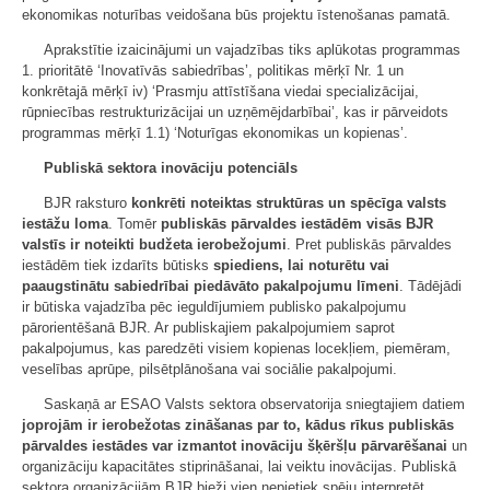
ekonomikas noturības veidošana būs projektu īstenošanas pamatā.
Aprakstītie izaicinājumi un vajadzības tiks aplūkotas programmas
1. prioritātē ‘Inovatīvās sabiedrības’, politikas mērķī Nr. 1 un
konkrētajā mērķī iv) ‘Prasmju attīstīšana viedai specializācijai,
rūpniecības restrukturizācijai un uzņēmējdarbībai’, kas ir pārveidots
programmas mērķī 1.1) ‘Noturīgas ekonomikas un kopienas’.
Publiskā sektora inovāciju potenciāls
BJR raksturo
konkrēti noteiktas struktūras un spēcīga valsts
iestāžu loma
. Tomēr
publiskās pārvaldes iestādēm visās BJR
valstīs ir noteikti budžeta ierobežojumi
. Pret publiskās pārvaldes
iestādēm tiek izdarīts būtisks
spiediens, lai noturētu vai
paaugstinātu sabiedrībai piedāvāto pakalpojumu līmeni
. Tādējādi
ir būtiska vajadzība pēc ieguldījumiem publisko pakalpojumu
pārorientēšanā BJR. Ar publiskajiem pakalpojumiem saprot
pakalpojumus, kas paredzēti visiem kopienas locekļiem, piemēram,
veselības aprūpe, pilsētplānošana vai sociālie pakalpojumi.
Saskaņā ar ESAO Valsts sektora observatorija sniegtajiem datiem
joprojām ir ierobežotas zināšanas par to, kādus rīkus publiskās
pārvaldes iestādes var izmantot inovāciju šķēršļu pārvarēšanai
un
organizāciju kapacitātes stiprināšanai, lai veiktu inovācijas. Publiskā
sektora organizācijām BJR bieži vien nepietiek spēju interpretēt