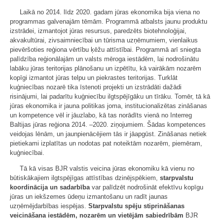
Laikā no 2014. līdz 2020. gadam jūras ekonomika bija viena no
programmas galvenajām tēmām. Programmā atbalsts jaunu produktu
izstrādei, izmantojot jūras resursus, paredzēts biotehnoloģijai,
akvakultūrai, zivsaimniecībai un tūrisma uzņēmumiem, vienlaikus
pievēršoties reģiona vērtību ķēžu attīstībai. Programmā arī sniegta
palīdzība reģionālajām un valsts mēroga iestādēm, lai nodrošinātu
labāku jūras teritorijas plānošanu un izpētītu, kā vairākām nozarēm
kopīgi izmantot jūras telpu un piekrastes teritorijas. Turklāt
kuģniecības nozarē tika īstenoti projekti un izstrādāti dažādi
risinājumi, lai padarītu kuģniecību ilgtspējīgāku un tīrāku. Tomēr, tā kā
jūras ekonomika ir jauna politikas joma, institucionalizētas zināšanas
un kompetence vēl ir jāuzlabo, kā tas norādīts vienā no Interreg
Baltijas jūras reģiona 2014. –2020. ziņojumiem. Šādas kompetences
veidojas lēnām, un jaunpienācējiem tās ir jāapgūst. Zināšanas netiek
pietiekami izplatītas un nodotas pat noteiktām nozarēm, piemēram,
kuģniecībai.
Tā kā visas BJR valstis veicina jūras ekonomiku kā vienu no
būtiskākajiem ilgtspējīgas attīstības dzinējspēkiem,
starpvalstu
koordinācija un sadarbība
var palīdzēt nodrošināt efektīvu kopīgu
jūras un iekšzemes ūdeņu izmantošanu un radīt jaunas
uzņēmējdarbības iespējas.
Starpvalstu spēju stiprināšanas
veicināšana iestādēm, nozarēm un vietējām sabiedrībām
BJR