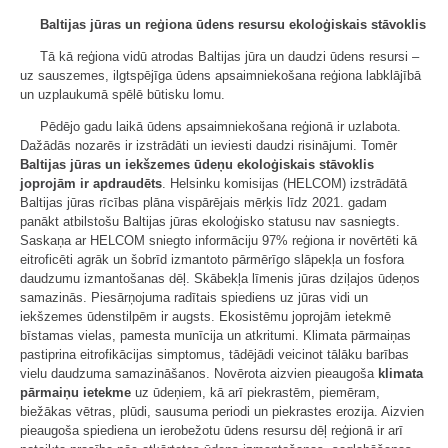
Baltijas jūras un reģiona ūdens resursu ekoloģiskais
stāvoklis
Tā kā reģiona vidū atrodas Baltijas jūra un daudzi ūdens resursi –
uz sauszemes, ilgtspējīga ūdens apsaimniekošana reģiona labklājībā
un uzplaukumā spēlē būtisku lomu.
Pēdējo gadu laikā ūdens apsaimniekošana reģionā ir uzlabota.
Dažādās nozarēs ir izstrādāti un ieviesti daudzi risinājumi. Tomēr
Baltijas jūras un iekšzemes ūdeņu ekoloģiskais stāvoklis
joprojām ir apdraudēts
. Helsinku komisijas (HELCOM) izstrādātā
Baltijas jūras rīcības plāna vispārējais mērķis līdz 2021. gadam
panākt atbilstošu Baltijas jūras ekoloģisko statusu nav sasniegts.
Saskaņa ar HELCOM sniegto informāciju 97% reģiona ir novērtēti kā
eitroficēti agrāk un šobrīd izmantoto pārmērīgo slāpekļa un fosfora
daudzumu izmantošanas dēļ. Skābekļa līmenis jūras dziļajos ūdeņos
samazinās. Piesārņojuma radītais spiediens uz jūras vidi un
iekšzemes ūdenstilpēm ir augsts. Ekosistēmu joprojām ietekmē
bīstamas vielas, pamesta munīcija un atkritumi. Klimata pārmaiņas
pastiprina eitrofikācijas simptomus, tādējādi veicinot tālāku barības
vielu daudzuma samazināšanos. Novērota aizvien pieaugoša
klimata
pārmaiņu ietekme
uz ūdeņiem, kā arī piekrastēm, piemēram,
biežākas vētras, plūdi, sausuma periodi un piekrastes erozija. Aizvien
pieaugoša spiediena un ierobežotu ūdens resursu dēļ reģionā ir arī