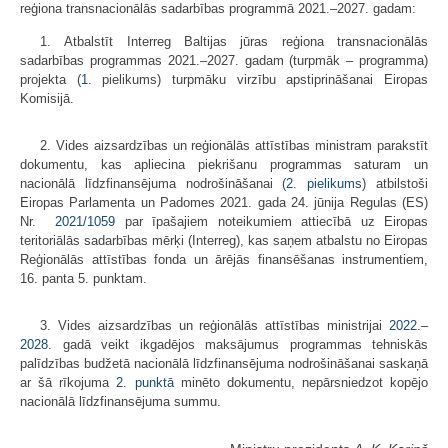
reģiona transnacionālās sadarbības programmā 2021.–2027. gadam:
1. Atbalstīt Interreg Baltijas jūras reģiona transnacionālās
sadarbības programmas 2021.–2027. gadam (turpmāk – programma)
projekta (
1.
pielikums) turpmāku virzību apstiprināšanai Eiropas
Komisijā.
2. Vides aizsardzības un reģionālās attīstības ministram parakstīt
dokumentu, kas apliecina piekrišanu programmas saturam un
nacionālā līdzfinansējuma nodrošināšanai (
2. pielikums
) atbilstoši
Eiropas Parlamenta un Padomes 2021. gada 24. jūnija Regulas (ES)
Nr.
2021/1059
par īpašajiem noteikumiem attiecībā uz Eiropas
teritoriālās sadarbības mērķi (Interreg), kas saņem atbalstu no Eiropas
Reģionālās attīstības fonda un ārējās finansēšanas instrumentiem,
16. panta 5. punktam.
3. Vides aizsardzības un reģionālās attīstības ministrijai
2022.
–
2028.
gadā veikt ikgadējos maksājumus programmas tehniskās
palīdzības budžetā nacionālā līdzfinansējuma nodrošināšanai saskaņā
ar šā rīkojuma
2. punktā
minēto dokumentu, nepārsniedzot kopējo
nacionālā līdzfinansējuma summu.