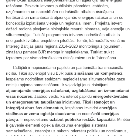
galvenokārt aplūkota energoefektivitāte un atjaunojamās enerģijas
ražošana. Projektu ietvaros publiskās pārvaldes iestādēm,
uzņēmumiem un sabiedrībām nodrošināts atbalsts risinājumu
testēšanā un izmantošanā atjaunojamās enerģijas ražošanai un šo
koncepciju izplatīšanā vietējā un reģionālā līmenī. Projektā ietverti
dažādi reģionā pieejamie bioloģiskie resursi: biomasa, vēja enerģija un
siltumenerģija. Turklāt programmas ietvaros nodrošināts atbalsts
energoefektivitātes projektiem pilsētās. Tomēr, kā norādīts vienā no
Interreg Baltijas jūras reģiona 2014–2020 monitoringa ziņojumiem,
zināšanu pārnese BJR mērogā ir nepietiekama. Turklāt trūkst
izpratnes par vismodernākajiem risinājumiem un to īstenošanu.
Tādējādi ir nepieciešama papildu un pastiprināta transnacionāla
rīcība. Tikai apvienojot visu BJR pušu
zināšanas un kompetenci,
iespējams nodrošināt steidzami nepieciešamo siltumnīcefekta gāzu
emisiju apjoma samazināšanu. Ir vajadzīgi jauni risinājumi
atjaunojamās enerģijas ražošanai, uzglabāšanai un izmantošanai
visās nozarēs
. Jāatrod veids, kā īstenot papildu
energoefektivitātes
un energoresursu taupīšanas
iniciatīvas. Tikai
īstenojot un
integrējot abus šos elementus
, iespējams izveidot
enerģijas
sistēmas ar zemu oglekļa daudzumu
un nodrošināt
enerģijas
pāreju
. Ir nepieciešams
uzlabot publisko iestāžu kapacitāti
. Minētie
ir galvenie elementi oglekļa daudzuma enerģijas sistēmās
samazināšanai, īstenojot uz nākotni orientētu politiku un noteikumus,