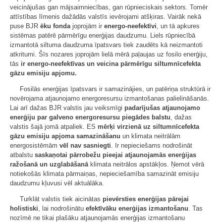
veicinājušas gan mājsaimniecības, gan rūpnieciskais sektors. Tomēr
attīstības līmenis dažādās valstīs ievērojami atšķiras. Vairāk nekā
puse BJR
ēku fonda
joprojām ir
energo-neefektīvi
, un tā apkures
sistēmas patērē pārmērīgu enerģijas daudzumu. Liels rūpniecībā
izmantotā siltuma daudzuma īpatsvars tiek zaudēts kā neizmantoti
atkritumi. Šīs nozares joprojām lielā mērā paļaujas uz fosilo enerģiju,
tās
ir
energo-neefektīvas un veicina pārmērīgu siltumnīcefekta
gāzu emisiju apjomu.
Fosilās enerģijas īpatsvars ir samazinājies, un patēriņa struktūrā ir
novērojama atjaunojamo energoresursu izmantošanas palielināšanās.
Lai arī dažas BJR valstis jau veiksmīgi
padarījušas atjaunojamo
enerģiju par galveno energoresursu piegādes balstu
, dažas
valstis šajā jomā atpaliek. ES
mērķi virzienā uz siltumnīcefekta
gāzu emisiju apjoma samazināšanu
un klimata neitrālām
energosistēmām
vēl nav sasniegti
. Ir nepieciešams nodrošināt
atbalstu
saskaņotai pārrobežu pieejai atjaunojamās enerģijas
ražošanā un uzglabāšanā
klimata neitrālos apstākļos. Ņemot vērā
notiekošās klimata pārmaiņas, nepieciešamība samazināt emisiju
daudzumu kļuvusi vēl aktuālāka.
Turklāt valstis tiek aicinātas
pievērsties enerģijas pārejai
holistiski
, lai nodrošinātu
efektīvāku enerģijas izmantošanu
. Tas
nozīmē ne tikai plašāku atjaunojamās enerģijas izmantošanu