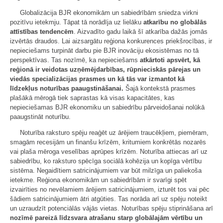
Globalizācija BJR ekonomikām un sabiedrībām sniedza virkni
pozitīvu ietekmju. Tāpat tā norādīja uz lielāku
atkarību no globālās
attīstības tendencēm
. Aizvadīto gadu laikā šī atkarība dažās jomās
izvērtās draudos. Lai aizsargātu reģiona konkurences priekšrocības, ir
nepieciešams turpināt darbu pie BJR inovāciju ekosistēmas no tā
perspektīvas. Tas nozīmē, ka nepieciešams
atkārtoti apsvērt, kā
reģionā ir veidotas uzņēmējdarbības, rūpnieciskās pārejas un
viedās specializācijas prasmes un kā tās var izmantot kā
līdzekļus noturības paaugstināšanai.
Šajā kontekstā prasmes
plašākā mērogā tiek saprastas kā visas kapacitātes, kas
nepieciešamas BJR ekonomiku un sabiedrību pārveidošanai nolūkā
paaugstināt noturību.
Noturība raksturo spēju reaģēt uz ārējiem traucēkļiem, piemēram,
smagām recesijām un finanšu krīzēm, kritumiem konkrētās nozarēs
vai plaša mēroga veselības aprūpes krīzēm. Noturība attiecas arī uz
sabiedrību, ko raksturo spēcīga sociālā kohēzija un kopīga vērtību
sistēma. Negaidītiem satricinājumiem var būt milzīga un paliekoša
ietekme. Reģiona ekonomikām un sabiedrībām ir svarīgi spēt
izvairīties no nevēlamiem ārējiem satricinājumiem, izturēt tos vai pēc
šādiem satricinājumiem ātri atgūties. Tas norāda arī uz spēju noteikt
un uzraudzīt potenciālās vājās vietas. Noturības spēju stiprināšana arī
nozīmē pareizā līdzsvara atrašanu starp globālajām vērtību un