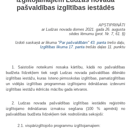
pašvaldības izglītības iestādēs
APSTIPRINĀTI
ar Ludzas novada domes 2021. gada 26. augusta
sēdes lēmumu (prot. Nr. 7, 61. §)
Izdoti saskaņā ar likuma "
Par pašvaldībām
"
43. panta
trešo daļu,
Izglītības likuma
17. panta
trešās daļas 11. punktu
1. Saistošie noteikumi nosaka kārtību, kādā no pašvaldības
budžeta līdzekļiem tiek segti Ludzas novada pašvaldības dibināto
izglītības iestāžu, kuras īsteno pirmsskolas izglītības, pamatizglītības
un vidējās izglītības programmas izglītojamo ēdināšanas izdevumi
izglītības iestāžu ēdnīcās mācību gada ietvaros.
2. Ludzas novada pašvaldības izglītības iestādēs reģistrēto
izglītojamo ēdināšanas izmaksu segšana (100 % apmērā) no
pašvaldības budžeta līdzekļiem tiek nodrošināta sekojoši:
2.1. vispārizglītojošo programmu izglītojamajiem: