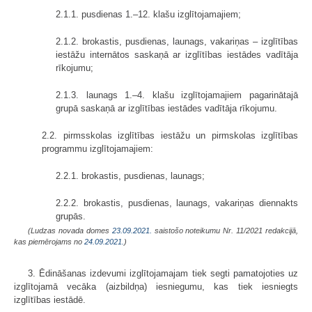
2.1.1. pusdienas 1.–12. klašu izglītojamajiem;
2.1.2. brokastis, pusdienas, launags, vakariņas – izglītības
iestāžu internātos saskaņā ar izglītības iestādes vadītāja
rīkojumu;
2.1.3. launags 1.–4. klašu izglītojamajiem pagarinātajā
grupā saskaņā ar izglītības iestādes vadītāja rīkojumu.
2.2. pirmsskolas izglītības iestāžu un pirmskolas izglītības
programmu izglītojamajiem:
2.2.1. brokastis, pusdienas, launags;
2.2.2. brokastis, pusdienas, launags, vakariņas diennakts
grupās.
(Ludzas novada domes
23.09.2021.
saistošo noteikumu Nr. 11/2021 redakcijā,
kas piemērojams no
24.09.2021.
)
3. Ēdināšanas izdevumi izglītojamajam tiek segti pamatojoties uz
izglītojamā vecāka (aizbildņa) iesniegumu, kas tiek iesniegts
izglītības iestādē.