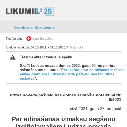
Darbības ar dokumentu
Tiesību akts:
zaudējis spēku
Attēlotā redakcija: 07.10.2021. - 31.12.2023. /
Vēsturiskā
Tiesību akts ir zaudējis spēku.
Skatīt Ludzas novada domes 2023. gada 30. novembra
saistošos noteikumus "
Par izglītojamo ēdināšanas maksas
atvieglojumiem Ludzas novada pašvaldības izglītības
iestādēs
".
Ludzas novada pašvaldības domes saistošie noteikumi Nr.
8/2021
Ludzā 2021. gada 26. augustā
Par ēdināšanas izmaksu segšanu
izglītojamajiem Ludzas novada