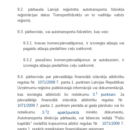
9.2. pārbauda Latvijā reģistrēta autotransporta līdzekļa
reģistrācijas datus Transportlīdzekļu un to vadītāju valsts
reģistrā;
9.3. pārliecinās, vai autotransporta līdzeklim, kas veic:
9.3.1. kravas komercpārvadājumus, ir izsniegta atļauja vai
pagaidu atļauja piedalīties ceļu satiksmē;
9.3.2. pasažieru komercpārvadājumus ar autobusiem, ir
izsniegta atļauja piedalīties ceļu satiksmē;
9.4. pārliecinās par pārvadātāja finansiālā stāvokļa atbilstību
regulas Nr.
1071/2009
7. panta 1. punktam Latvijas Republikas
Uzņēmumu reģistra publiskotajā informācijā vai dokumentācijā,
1
kas iesniegta atbilstoši šo noteikumu
3.
punktam
. Ja
pārvadātājs finansiālā stāvokļa atbilstību regulas Nr.
1071/2009
7. panta 1. punktam pierāda ar gada pārskatu vai šo
1
noteikumu
3.
2. apakšpunktā
minēto dokumentu,
Autotransporta direkcija pārbauda, vai bilances iedaļā "Pašu
kapitāls" norādītā kopsumma atbilst regulas Nr.
1071/2009
7.
panta 1. punktā noteiktajam finansiālajam apjomam.