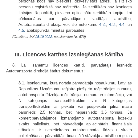
personas kods nav piešķirts, dzīvesvietas adresi, ja Fizisko
personu reģistrā tā nav reģistrēta. Ja sertifikāts nav izsniegts
Latvijas Republikā, pievieno apliecinātu sertifikāta kopiju. Lai
pārliecinātos par pārvadājumu vadītāja atbilstību,
Autotransporta direkcija veic šo noteikumu
4.2.
,
4.3.
,
4.4.
un
4.5.
apakšpunktā minētās pārbaudes.
(Grozīts ar MK
25.10.2022.
noteikumiem Nr. 670)
III. Licences kartītes izsniegšanas kārtība
8. Lai saņemtu licences kartīti, pārvadātājs iesniedz
Autotransporta direkcijā šādus dokumentus:
8.1. iesniegumu, kurā norāda pārvadātāja nosaukumu, Latvijas
Republikas Uzņēmumu reģistra piešķirto reģistrācijas numuru,
autotransporta līdzekļa reģistrācijas numuru un informāciju, vai
N kategorijas transportlīdzeklim vai N kategorijas
transportlīdzeklim ar piekabi vai puspiekabi pilnā masa
pārsniedz 2,5 tonnas, bet nepārsniedz 3,5 tonnas. Ja
komercpārvadājumos izmantojamo autotransporta līdzekļu
skaits palielinās, bet pārvadātāja apliecinātais finansiālais
stāvoklis ir nepietiekams autotransporta līdzekļu skaita
palielināšanai, pārvadātājs finansiālā stāvokļa atbilstību regulas