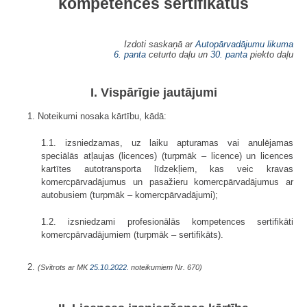
kompetences sertifikātus
Izdoti saskaņā ar
Autopārvadājumu likuma
6. panta
ceturto daļu un
30. panta
piekto daļu
I. Vispārīgie jautājumi
1. Noteikumi nosaka kārtību, kādā:
1.1. izsniedzamas, uz laiku apturamas vai anulējamas
speciālās atļaujas (licences) (turpmāk – licence) un licences
kartītes autotransporta līdzekļiem, kas veic kravas
komercpārvadājumus un pasažieru komercpārvadājumus ar
autobusiem (turpmāk – komercpārvadājumi);
1.2. izsniedzami profesionālās kompetences sertifikāti
komercpārvadājumiem (turpmāk – sertifikāts).
2.
(Svītrots ar MK
25.10.2022.
noteikumiem Nr. 670)