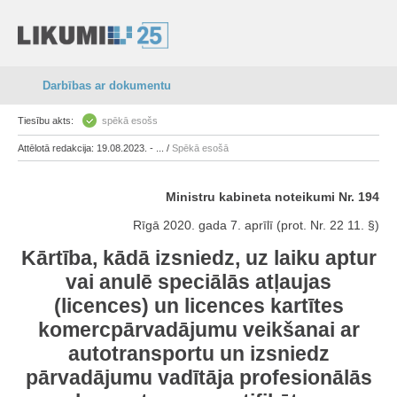
Darbības ar dokumentu
Tiesību akts:
spēkā esošs
Attēlotā redakcija: 19.08.2023. - ... /
Spēkā esošā
Ministru kabineta noteikumi Nr. 194
Rīgā 2020. gada 7. aprīlī (prot. Nr. 22 11. §)
Kārtība, kādā izsniedz, uz laiku aptur
vai anulē speciālās atļaujas
(licences) un licences kartītes
komercpārvadājumu veikšanai ar
autotransportu un izsniedz
pārvadājumu vadītāja profesionālās