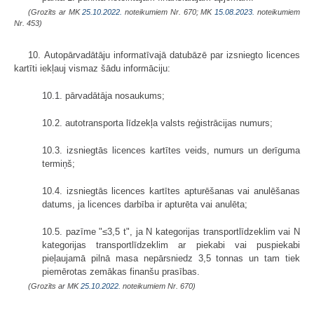
(Grozīts ar MK
25.10.2022.
noteikumiem Nr. 670; MK
15.08.2023.
noteikumiem
Nr. 453)
10. Autopārvadātāju informatīvajā datubāzē par izsniegto licences
kartīti iekļauj vismaz šādu informāciju:
10.1. pārvadātāja nosaukums;
10.2. autotransporta līdzekļa valsts reģistrācijas numurs;
10.3. izsniegtās licences kartītes veids, numurs un derīguma
termiņš;
10.4. izsniegtās licences kartītes apturēšanas vai anulēšanas
datums, ja licences darbība ir apturēta vai anulēta;
10.5. pazīme "≤3,5 t", ja N kategorijas transportlīdzeklim vai N
kategorijas transportlīdzeklim ar piekabi vai puspiekabi
pieļaujamā pilnā masa nepārsniedz 3,5 tonnas un tam tiek
piemērotas zemākas finanšu prasības.
(Grozīts ar MK
25.10.2022.
noteikumiem Nr. 670)