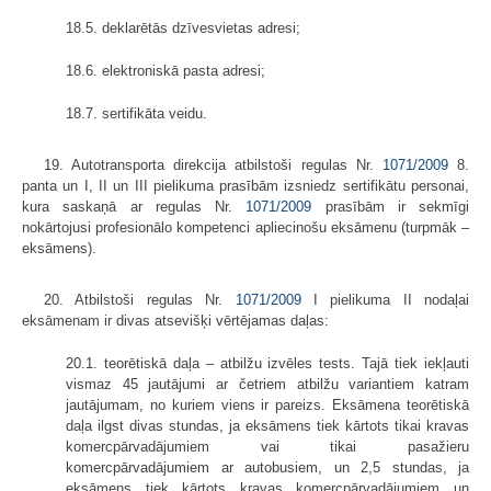
18.5. deklarētās dzīvesvietas adresi;
18.6. elektroniskā pasta adresi;
18.7. sertifikāta veidu.
19. Autotransporta direkcija atbilstoši regulas Nr.
1071/2009
8.
panta un I, II un III pielikuma prasībām izsniedz sertifikātu personai,
kura saskaņā ar regulas Nr.
1071/2009
prasībām ir sekmīgi
nokārtojusi profesionālo kompetenci apliecinošu eksāmenu (turpmāk –
eksāmens).
20. Atbilstoši regulas Nr.
1071/2009
I pielikuma II nodaļai
eksāmenam ir divas atsevišķi vērtējamas daļas:
20.1. teorētiskā daļa – atbilžu izvēles tests. Tajā tiek iekļauti
vismaz 45 jautājumi ar četriem atbilžu variantiem katram
jautājumam, no kuriem viens ir pareizs. Eksāmena teorētiskā
daļa ilgst divas stundas, ja eksāmens tiek kārtots tikai kravas
komercpārvadājumiem vai tikai pasažieru
komercpārvadājumiem ar autobusiem, un 2,5 stundas, ja
eksāmens tiek kārtots kravas komercpārvadājumiem un