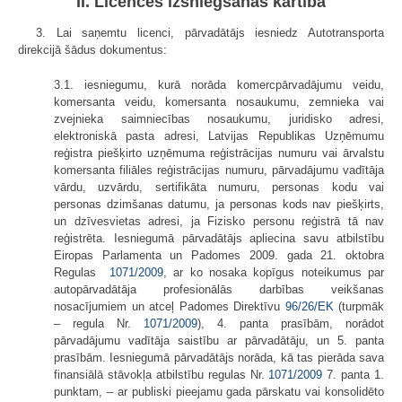
II. Licences izsniegšanas kārtība
3. Lai saņemtu licenci, pārvadātājs iesniedz Autotransporta
direkcijā šādus dokumentus:
3.1. iesniegumu, kurā norāda komercpārvadājumu veidu,
komersanta veidu, komersanta nosaukumu, zemnieka vai
zvejnieka saimniecības nosaukumu, juridisko adresi,
elektroniskā pasta adresi, Latvijas Republikas Uzņēmumu
reģistra piešķirto uzņēmuma reģistrācijas numuru vai ārvalstu
komersanta filiāles reģistrācijas numuru, pārvadājumu vadītāja
vārdu, uzvārdu, sertifikāta numuru, personas kodu vai
personas dzimšanas datumu, ja personas kods nav piešķirts,
un dzīvesvietas adresi, ja Fizisko personu reģistrā tā nav
reģistrēta. Iesniegumā pārvadātājs apliecina savu atbilstību
Eiropas Parlamenta un Padomes 2009. gada 21. oktobra
Regulas
1071/2009
, ar ko nosaka kopīgus noteikumus par
autopārvadātāja profesionālās darbības veikšanas
nosacījumiem un atceļ Padomes Direktīvu
96/26/EK
(turpmāk
– regula Nr.
1071/2009
), 4. panta prasībām, norādot
pārvadājumu vadītāja saistību ar pārvadātāju, un 5. panta
prasībām. Iesniegumā pārvadātājs norāda, kā tas pierāda sava
finansiālā stāvokļa atbilstību regulas Nr.
1071/2009
7. panta 1.
punktam, – ar publiski pieejamu gada pārskatu vai konsolidēto