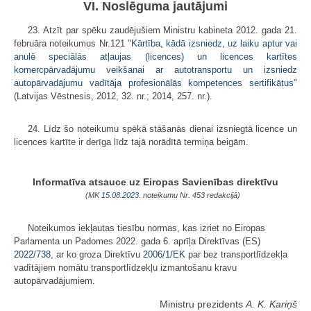
VI. Noslēguma jautājumi
23. Atzīt par spēku zaudējušiem Ministru kabineta 2012. gada 21.
februāra noteikumus Nr.121 "
Kārtība, kādā izsniedz, uz laiku aptur vai
anulē speciālās atļaujas (licences) un licences kartītes
komercpārvadājumu veikšanai ar autotransportu un izsniedz
autopārvadājumu vadītāja profesionālās kompetences sertifikātus
"
(Latvijas Vēstnesis, 2012, 32. nr.; 2014, 257. nr.).
24. Līdz šo noteikumu spēkā stāšanās dienai izsniegtā licence un
licences kartīte ir derīga līdz tajā norādītā termiņa beigām.
Informatīva atsauce uz Eiropas Savienības direktīvu
(MK
15.08.2023.
noteikumu Nr. 453 redakcijā)
Noteikumos iekļautas tiesību normas, kas izriet no Eiropas
Parlamenta un Padomes 2022. gada 6. aprīļa Direktīvas (ES)
2022/738
, ar ko groza Direktīvu
2006/1/EK
par bez transportlīdzekļa
vadītājiem nomātu transportlīdzekļu izmantošanu kravu
autopārvadājumiem.
Ministru prezidents
A. K. Kariņš