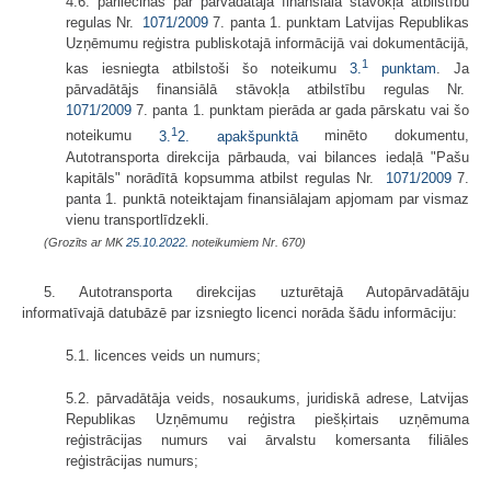
4.6. pārliecinās par pārvadātāja finansiālā stāvokļa atbilstību
regulas Nr.
1071/2009
7. panta 1. punktam Latvijas Republikas
Uzņēmumu reģistra publiskotajā informācijā vai dokumentācijā,
1
kas iesniegta atbilstoši šo noteikumu
3.
punktam
. Ja
pārvadātājs finansiālā stāvokļa atbilstību regulas Nr.
1071/2009
7. panta 1. punktam pierāda ar gada pārskatu vai šo
1
noteikumu
3.
2. apakšpunktā
minēto dokumentu,
Autotransporta direkcija pārbauda, vai bilances iedaļā "Pašu
kapitāls" norādītā kopsumma atbilst regulas Nr.
1071/2009
7.
panta 1. punktā noteiktajam finansiālajam apjomam par vismaz
vienu transportlīdzekli.
(Grozīts ar MK
25.10.2022.
noteikumiem Nr. 670)
5. Autotransporta direkcijas uzturētajā Autopārvadātāju
informatīvajā datubāzē par izsniegto licenci norāda šādu informāciju:
5.1. licences veids un numurs;
5.2. pārvadātāja veids, nosaukums, juridiskā adrese, Latvijas
Republikas Uzņēmumu reģistra piešķirtais uzņēmuma
reģistrācijas numurs vai ārvalstu komersanta filiāles
reģistrācijas numurs;