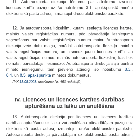
11. Autotransporta direkcija lēmumu par atteikumu izsniegt
licences kartīti paziņo uz šo noteikumu 3.1. apakšpunktā minēto
elektroniskā pasta adresi, izmantojot drošu elektronisko parakstu.
12. Ja autotransporta līdzeklim, kuram izsniegta licences kartīte,
mainās valsts reģistrācijas numurs, pēc pārvadātāja iesnieguma
saņemšanas par valsts reģistrācijas numura maiņu Autotransporta
direkcija veic datu maiņu, norādot autotransporta līdzekļa mainīto
valsts reģistrācijas numuru, un izsniedz jaunu licences kartīti. Ja
valsts reģistrācijas numurs mainās autotransporta līdzeklim, kas tiek
nomāts, pārvadātājs, iesniedzot Autotransporta direkcijā šajā punktā
minēto iesniegumu, tam pievieno attiecīgi šo noteikumu
8.3.
​​​​​​,
8.4.
un
8.5. apakšpunktā
minētos dokumentus.
(MK
15.08.2023.
noteikumu Nr. 453 redakcijā)
IV. Licences un licences kartītes darbības
apturēšana uz laiku un anulēšana
13. Autotransporta direkcija par licences un licences kartītes
darbības apturēšanu uz laiku vai anulēšanu pārvadātājam paziņo uz
elektroniskā pasta adresi, izmantojot drošu elektronisko parakstu.
Autotransporta direkcija pārvadātājam uz elektroniskā pasta adresi,