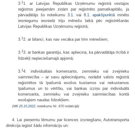
1
3.
1. ar Latvijas Republikas Uzņēmumu reģistrā vestajos
reģistros pieejamām ziņām par reģistrēto pamatkapitālu, ja
pārvadātājs šo noteikumu
3.1.
vai
8.1. apakšpunktā
minēto
iesniegumu iesniedz triju mēnešu laikā pēc reģistrēšanās
Latvijas Republikas Uzņēmumu reģistrā;
1
3.
2. ar bilanci, kas nav vecāka par trim mēnešiem;
1
3.
3. ar bankas garantiju, kas apliecina, ka pārvadātāja rīcībā ir
līdzekļi nepieciešamajā apjomā;
1
3.
4. individuālais komersants, zemnieku vai zvejnieku
saimniecība – ar savu apliecinājumu, norādot valsts reģistrā
reģistrētos tā īpašumā esošos kustamos vai nekustamos
īpašumus un to vērtību, vai bankas izziņu par individuālā
komersanta, zemnieku vai zvejnieku saimniecības kontā
esošajiem naudas līdzekļiem.
(MK
25.10.2022.
noteikumu Nr. 670 redakcijā)
4. Lai pieņemtu lēmumu par licences izsniegšanu, Autotransporta
direkcija iegūst šādu informāciju un: