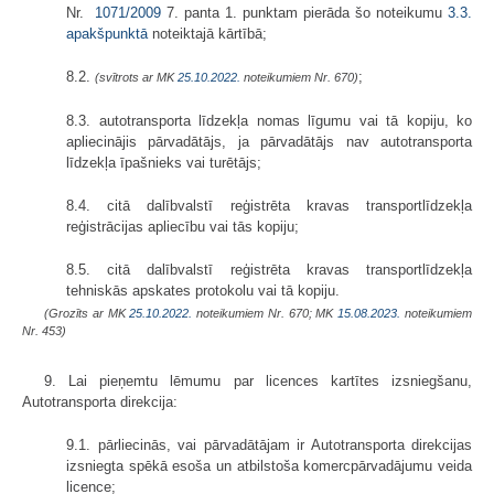
Nr.
1071/2009
7. panta 1. punktam pierāda šo noteikumu
3.3.
apakšpunktā
noteiktajā kārtībā;
8.2.
;
(svītrots ar MK
25.10.2022.
noteikumiem Nr. 670)
8.3. autotransporta līdzekļa nomas līgumu vai tā kopiju, ko
apliecinājis pārvadātājs, ja pārvadātājs nav autotransporta
līdzekļa īpašnieks vai turētājs;
8.4. citā dalībvalstī reģistrēta kravas transportlīdzekļa
reģistrācijas apliecību vai tās kopiju;
8.5. citā dalībvalstī reģistrēta kravas transportlīdzekļa
tehniskās apskates protokolu vai tā kopiju.
(Grozīts ar MK
25.10.2022.
noteikumiem Nr. 670; MK
15.08.2023.
noteikumiem
Nr. 453)
9. Lai pieņemtu lēmumu par licences kartītes izsniegšanu,
Autotransporta direkcija:
9.1. pārliecinās, vai pārvadātājam ir Autotransporta direkcijas
izsniegta spēkā esoša un atbilstoša komercpārvadājumu veida
licence;