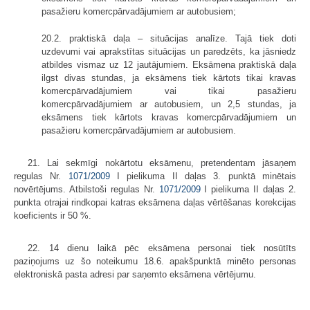
pasažieru komercpārvadājumiem ar autobusiem;
20.2. praktiskā daļa – situācijas analīze. Tajā tiek doti
uzdevumi vai aprakstītas situācijas un paredzēts, ka jāsniedz
atbildes vismaz uz 12 jautājumiem. Eksāmena praktiskā daļa
ilgst divas stundas, ja eksāmens tiek kārtots tikai kravas
komercpārvadājumiem vai tikai pasažieru
komercpārvadājumiem ar autobusiem, un 2,5 stundas, ja
eksāmens tiek kārtots kravas komercpārvadājumiem un
pasažieru komercpārvadājumiem ar autobusiem.
21. Lai sekmīgi nokārtotu eksāmenu, pretendentam jāsaņem
regulas Nr.
1071/2009
I pielikuma II daļas 3. punktā minētais
novērtējums. Atbilstoši regulas Nr.
1071/2009
I pielikuma II daļas 2.
punkta otrajai rindkopai katras eksāmena daļas vērtēšanas korekcijas
koeficients ir 50 %.
22. 14 dienu laikā pēc eksāmena personai tiek nosūtīts
paziņojums uz šo noteikumu 18.6. apakšpunktā minēto personas
elektroniskā pasta adresi par saņemto eksāmena vērtējumu.