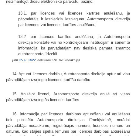
neizmantojot drošu elektronisko parakstu, paziņo:
13.1. par licences vai licences kartītes anulēšanu, ja
pārvadātājs ir iesniedzis iesniegumu Autotransporta direkcijā
par licences vai licences kartītes anulēšanu;
13.2. par licences kartītes anulēšanu, ja Autotransporta
direkcija konstatē vai no kontrolējošām institūcijām ir saņemta
informācija, ka pārvadātājam nav tiesiska pamata izmantot
autotransporta līdzekli.
(MK
25.10.2022.
noteikumu Nr. 670 redakcijā)
14. Apturot licences darbību, Autotransporta direkcija aptur arī visu
pārvadātājam izsniegto licences kartīšu darbību.
15. Anulējot licenci, Autotransporta direkcija anulē arī visas
pārvadātājam izsniegtās licences kartītes.
16. Informācija par licences darbības apturēšanu vai anulēšanu
tiek publicēta Autotransporta direkcijas tīmekļvietnē, norādot
pārvadātāja nosaukumu, reģistrācijas numuru, licences numuru un
datumu, kad stājies spēkā lēmums par licences darbības apturēšanu