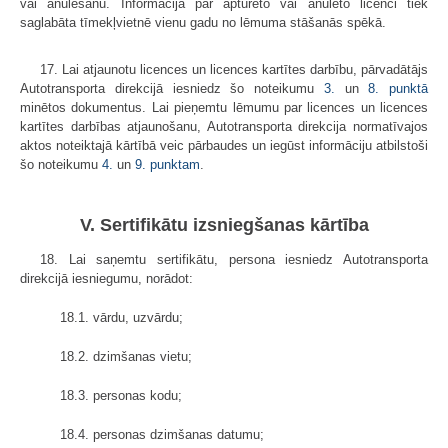
vai anulēšanu. Informācija par apturēto vai anulēto licenci tiek
saglabāta tīmekļvietnē vienu gadu no lēmuma stāšanās spēkā.
17. Lai atjaunotu licences un licences kartītes darbību, pārvadātājs
Autotransporta direkcijā iesniedz šo noteikumu
3.
un
8. punktā
minētos dokumentus. Lai pieņemtu lēmumu par licences un licences
kartītes darbības atjaunošanu, Autotransporta direkcija normatīvajos
aktos noteiktajā kārtībā veic pārbaudes un iegūst informāciju atbilstoši
šo noteikumu
4.
un
9. punktam
.
V. Sertifikātu izsniegšanas kārtība
18. Lai saņemtu sertifikātu, persona iesniedz Autotransporta
direkcijā iesniegumu, norādot:
18.1. vārdu, uzvārdu;
18.2. dzimšanas vietu;
18.3. personas kodu;
18.4. personas dzimšanas datumu;