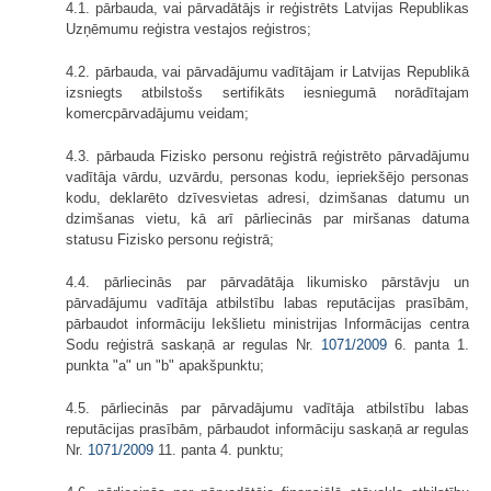
4.1. pārbauda, vai pārvadātājs ir reģistrēts Latvijas Republikas
Uzņēmumu reģistra vestajos reģistros;
4.2. pārbauda, vai pārvadājumu vadītājam ir Latvijas Republikā
izsniegts atbilstošs sertifikāts iesniegumā norādītajam
komercpārvadājumu veidam;
4.3. pārbauda Fizisko personu reģistrā reģistrēto pārvadājumu
vadītāja vārdu, uzvārdu, personas kodu, iepriekšējo personas
kodu, deklarēto dzīvesvietas adresi, dzimšanas datumu un
dzimšanas vietu, kā arī pārliecinās par miršanas datuma
statusu Fizisko personu reģistrā;
4.4. pārliecinās par pārvadātāja likumisko pārstāvju un
pārvadājumu vadītāja atbilstību labas reputācijas prasībām,
pārbaudot informāciju Iekšlietu ministrijas Informācijas centra
Sodu reģistrā saskaņā ar regulas Nr.
1071/2009
6. panta 1.
punkta "a" un "b" apakšpunktu;
4.5. pārliecinās par pārvadājumu vadītāja atbilstību labas
reputācijas prasībām, pārbaudot informāciju saskaņā ar regulas
Nr.
1071/2009
11. panta 4. punktu;