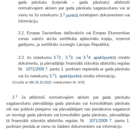
gada pārskatu (turpmāk – gada pārskats) atbilstoši
normatīvajiem aktiem par gada pārskatu sagatavošanu vai ar
1
vienu no šo noteikumu
3.
punktā
minētajiem dokumentiem vai
informāciju;
3.2. Eiropas Savienības dalībvalstīs vai Eiropas Ekonomikas
zonas valstīs atzīta sertifikāta apliecinātu kopiju, izņemot
gadījumu, ja sertifikāts izsniegts Latvijas Republikā;
1
1
1
3.3. šo noteikumu
3.
2.
,
3.
3.
vai
3.
4. apakšpunktā
minēto
dokumentu, ja pārvadātājs finansiālā stāvokļa atbilstību regulas
Nr.
1071/2009
7. panta 1. punktam nepierāda ar gada pārskatu
1
vai šo noteikumu
3.
1. apakšpunktā
minēto informāciju.
(Grozīts ar MK
25.10.2022.
noteikumiem Nr. 670)
1
3.
Ja atbilstoši normatīvajiem aktiem par gada pārskatu
sagatavošanu pārvadātāja gada pārskats vai konsolidētais pārskats
vēl nav publiski pieejams vai pārvadātājam nav pienākuma sagatavot
un iesniegt gada pārskatu vai konsolidēto gada pārskatu, pārvadātājs
tā finansiālā stāvokļa atbilstību regulas Nr.
1071/2009
7. panta 1.
punktam pierāda ar vienu no šādiem dokumentiem vai informāciju: