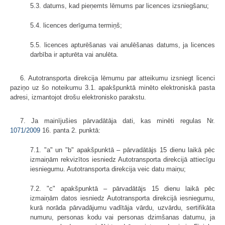
5.3. datums, kad pieņemts lēmums par licences izsniegšanu;
5.4. licences derīguma termiņš;
5.5. licences apturēšanas vai anulēšanas datums, ja licences
darbība ir apturēta vai anulēta.
6. Autotransporta direkcija lēmumu par atteikumu izsniegt licenci
paziņo uz šo noteikumu 3.1. apakšpunktā minēto elektroniskā pasta
adresi, izmantojot drošu elektronisko parakstu.
7. Ja mainījušies pārvadātāja dati, kas minēti regulas Nr.
1071/2009
16. panta 2. punktā:
7.1. "a" un "b" apakšpunktā – pārvadātājs 15 dienu laikā pēc
izmaiņām rekvizītos iesniedz Autotransporta direkcijā attiecīgu
iesniegumu. Autotransporta direkcija veic datu maiņu;
7.2. "c" apakšpunktā – pārvadātājs 15 dienu laikā pēc
izmaiņām datos iesniedz Autotransporta direkcijā iesniegumu,
kurā norāda pārvadājumu vadītāja vārdu, uzvārdu, sertifikāta
numuru, personas kodu vai personas dzimšanas datumu, ja