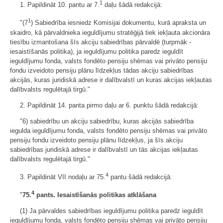
1
1. Papildināt 10. pantu ar 7.
daļu šādā redakcijā:
1
"(7
) Sabiedrība iesniedz Komisijai dokumentu, kurā apraksta un
skaidro, kā pārvaldnieka ieguldījumu stratēģijā tiek iekļauta akcionāra
tiesību izmantošana šīs akciju sabiedrības pārvaldē (turpmāk -
iesaistīšanās politika), ja ieguldījumu politika paredz ieguldīt
ieguldījumu fonda, valsts fondēto pensiju shēmas vai privāto pensiju
fondu izveidoto pensiju plānu līdzekļus tādas akciju sabiedrības
akcijās, kuras juridiskā adrese ir dalībvalstī un kuras akcijas iekļautas
dalībvalsts regulētajā tirgū."
2. Papildināt 14. panta pirmo daļu ar 6. punktu šādā redakcijā:
"6) sabiedrību un akciju sabiedrību, kuras akcijās sabiedrība
iegulda ieguldījumu fonda, valsts fondēto pensiju shēmas vai privāto
pensiju fondu izveidoto pensiju plānu līdzekļus, ja šīs akciju
sabiedrības juridiskā adrese ir dalībvalstī un tās akcijas iekļautas
dalībvalsts regulētajā tirgū."
4
3. Papildināt VII nodaļu ar 75.
pantu šādā redakcijā:
4
"
75.
pants. Iesaistīšanās politikas atklāšana
(1) Ja pārvaldes sabiedrības ieguldījumu politika paredz ieguldīt
ieguldījumu fonda, valsts fondēto pensiju shēmas vai privāto pensiju