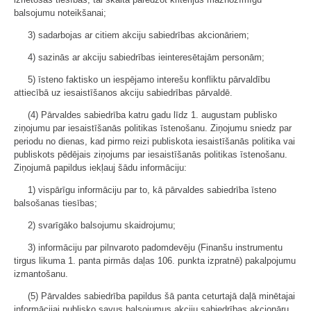
balsojumu noteikšanai;
3) sadarbojas ar citiem akciju sabiedrības akcionāriem;
4) sazinās ar akciju sabiedrības ieinteresētajām personām;
5) īsteno faktisko un iespējamo interešu konfliktu pārvaldību
attiecībā uz iesaistīšanos akciju sabiedrības pārvaldē.
(4) Pārvaldes sabiedrība katru gadu līdz 1. augustam publisko
ziņojumu par iesaistīšanās politikas īstenošanu. Ziņojumu sniedz par
periodu no dienas, kad pirmo reizi publiskota iesaistīšanās politika vai
publiskots pēdējais ziņojums par iesaistīšanās politikas īstenošanu.
Ziņojumā papildus iekļauj šādu informāciju:
1) vispārīgu informāciju par to, kā pārvaldes sabiedrība īsteno
balsošanas tiesības;
2) svarīgāko balsojumu skaidrojumu;
3) informāciju par pilnvaroto padomdevēju (Finanšu instrumentu
tirgus likuma 1. panta pirmās daļas 106. punkta izpratnē) pakalpojumu
izmantošanu.
(5) Pārvaldes sabiedrība papildus šā panta ceturtajā daļā minētajai
informācijai publisko savus balsojumus akciju sabiedrības akcionāru