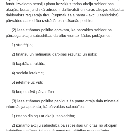
fondu izveidoto pensiju plānu līdzekļus tādas akciju sabiedrības
akcijās, kuras juridiskā adrese ir dalībvalstī un kuras akcijas iekļautas
dalībvalsts regulētajā tirgū (turpmāk šajā pantā - akciju sabiedrība),
pārvaldes sabiedrība izstrādā iesaistīšanās politiku.
(2) Iesaistīšanās politikā apraksta, kā pārvaldes sabiedrība
pārrauga akciju sabiedrības darbību vismaz šādos jautājumos:
1) stratēģija;
2) finanšu un nefinanšu darbības rezultāti un risks;
3) kapitāla struktūra;
4) sociālā ietekme;
5) ietekme uz vidi;
6) korporatīvā pārvaldība.
(3) Iesaistīšanās politikā papildus šā panta otrajā daļā minētajai
informācijai apraksta, kā pārvaldes sabiedrība:
1) īsteno dialogu ar akciju sabiedrību;
2) izmanto akciju sabiedrībā balsstiesības un citas no akcijām
izrietošas tiesības, tai skaitā paredzot kritērijus maznozīmīgu