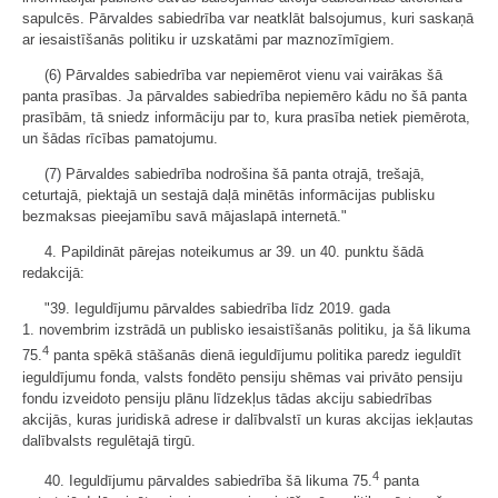
sapulcēs. Pārvaldes sabiedrība var neatklāt balsojumus, kuri saskaņā
ar iesaistīšanās politiku ir uzskatāmi par maznozīmīgiem.
(6) Pārvaldes sabiedrība var nepiemērot vienu vai vairākas šā
panta prasības. Ja pārvaldes sabiedrība nepiemēro kādu no šā panta
prasībām, tā sniedz informāciju par to, kura prasība netiek piemērota,
un šādas rīcības pamatojumu.
(7) Pārvaldes sabiedrība nodrošina šā panta otrajā, trešajā,
ceturtajā, piektajā un sestajā daļā minētās informācijas publisku
bezmaksas pieejamību savā mājaslapā internetā."
4. Papildināt pārejas noteikumus ar 39. un 40. punktu šādā
redakcijā:
"39. Ieguldījumu pārvaldes sabiedrība līdz 2019. gada
1. novembrim izstrādā un publisko iesaistīšanās politiku, ja šā likuma
4
75.
panta spēkā stāšanās dienā ieguldījumu politika paredz ieguldīt
ieguldījumu fonda, valsts fondēto pensiju shēmas vai privāto pensiju
fondu izveidoto pensiju plānu līdzekļus tādas akciju sabiedrības
akcijās, kuras juridiskā adrese ir dalībvalstī un kuras akcijas iekļautas
dalībvalsts regulētajā tirgū.
4
40. Ieguldījumu pārvaldes sabiedrība šā likuma 75.
panta