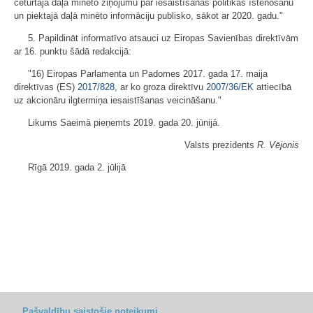
ceturtajā daļā minēto ziņojumu par iesaistīšanās politikas īstenošanu
un piektajā daļā minēto informāciju publisko, sākot ar 2020. gadu."
5. Papildināt informatīvo atsauci uz Eiropas Savienības direktīvām
ar 16. punktu šādā redakcijā:
"16) Eiropas Parlamenta un Padomes 2017. gada 17. maija
direktīvas (ES)
2017/828
, ar ko groza direktīvu
2007/36/EK
attiecībā
uz akcionāru ilgtermiņa iesaistīšanas veicināšanu."
Likums Saeimā pieņemts 2019. gada 20. jūnijā.
Valsts prezidents
R. Vējonis
Rīgā 2019. gada 2. jūlijā
Pašvaldību saistošie noteikumi