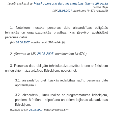
Izdoti saskaņā ar
Fizisko personu datu aizsardzības likuma
26.panta
pirmo daļu
(MK
28.08.2007.
noteikumu Nr.574 redakcijā)
1. Noteikumi nosaka personas datu aizsardzības obligātās
tehniskās un organizatoriskās prasības, kas jāievēro, apstrādājot
personas datus.
(MK
28.08.2007.
noteikumu Nr.574 redakcijā)
2.
(Svītrots ar MK
28.08.2007.
noteikumiem Nr.574.)
3. Personas datu obligāto tehnisko aizsardzību īsteno ar fiziskiem
un loģiskiem aizsardzības līdzekļiem, nodrošinot:
3.1. aizsardzību pret fiziskās iedarbības radītu personas datu
apdraudējumu;
3.2. aizsardzību, kuru realizē ar programmatūras līdzekļiem,
parolēm, šifrēšanu, kriptēšanu un citiem loģiskās aizsardzības
līdzekļiem.
(Grozīts ar MK
28.08.2007.
noteikumiem Nr.574)