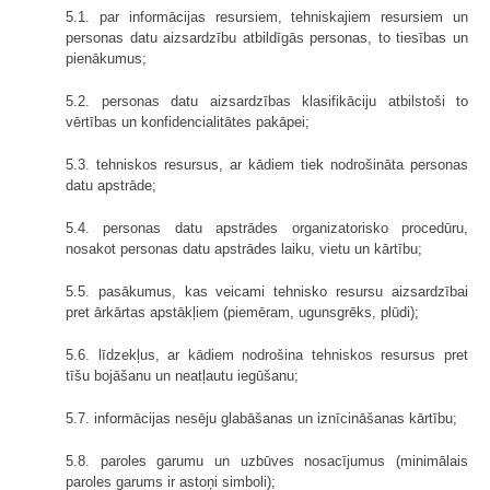
5.1. par informācijas resursiem, tehniskajiem resursiem un
personas datu aizsardzību atbildīgās personas, to tiesības un
pienākumus;
5.2. personas datu aizsardzības klasifikāciju atbilstoši to
vērtības un konfidencialitātes pakāpei;
5.3. tehniskos resursus, ar kādiem tiek nodrošināta personas
datu apstrāde;
5.4. personas datu apstrādes organizatorisko procedūru,
nosakot personas datu apstrādes laiku, vietu un kārtību;
5.5. pasākumus, kas veicami tehnisko resursu aizsardzībai
pret ārkārtas apstākļiem (piemēram, ugunsgrēks, plūdi);
5.6. līdzekļus, ar kādiem nodrošina tehniskos resursus pret
tīšu bojāšanu un neatļautu iegūšanu;
5.7. informācijas nesēju glabāšanas un iznīcināšanas kārtību;
5.8. paroles garumu un uzbūves nosacījumus (minimālais
paroles garums ir astoņi simboli);