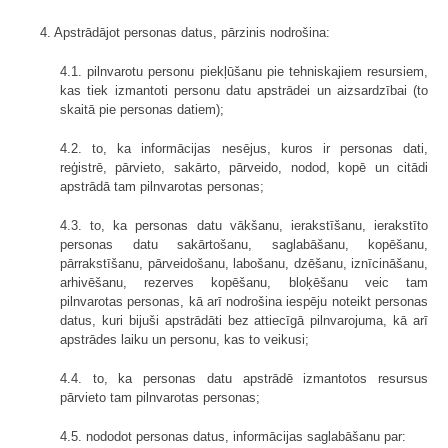
4. Apstrādājot personas datus, pārzinis nodrošina:
4.1. pilnvarotu personu piekļūšanu pie tehniskajiem resursiem,
kas tiek izmantoti personu datu apstrādei un aizsardzībai (to
skaitā pie personas datiem);
4.2. to, ka informācijas nesējus, kuros ir personas dati,
reģistrē, pārvieto, sakārto, pārveido, nodod, kopē un citādi
apstrādā tam pilnvarotas personas;
4.3. to, ka personas datu vākšanu, ierakstīšanu, ierakstīto
personas datu sakārtošanu, saglabāšanu, kopēšanu,
pārrakstīšanu, pārveidošanu, labošanu, dzēšanu, iznīcināšanu,
arhivēšanu, rezerves kopēšanu, bloķēšanu veic tam
pilnvarotas personas, kā arī nodrošina iespēju noteikt personas
datus, kuri bijuši apstrādāti bez attiecīgā pilnvarojuma, kā arī
apstrādes laiku un personu, kas to veikusi;
4.4. to, ka personas datu apstrādē izmantotos resursus
pārvieto tam pilnvarotas personas;
4.5. nododot personas datus, informācijas saglabāšanu par: