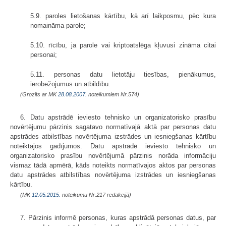
5.9. paroles lietošanas kārtību, kā arī laikposmu, pēc kura
nomaināma parole;
5.10. rīcību, ja parole vai kriptoatslēga kļuvusi zināma citai
personai;
5.11. personas datu lietotāju tiesības, pienākumus,
ierobežojumus un atbildību.
(Grozīts ar MK
28.08.2007.
noteikumiem Nr.574)
6. Datu apstrādē ieviesto tehnisko un organizatorisko prasību
novērtējumu pārzinis sagatavo normatīvajā aktā par personas datu
apstrādes atbilstības novērtējuma izstrādes un iesniegšanas kārtību
noteiktajos gadījumos. Datu apstrādē ieviesto tehnisko un
organizatorisko prasību novērtējumā pārzinis norāda informāciju
vismaz tādā apmērā, kāds noteikts normatīvajos aktos par personas
datu apstrādes atbilstības novērtējuma izstrādes un iesniegšanas
kārtību.
(MK
12.05.2015.
noteikumu Nr.217 redakcijā)
7. Pārzinis informē personas, kuras apstrādā personas datus, par