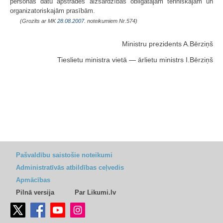
personas datu apstrādes aizsardzības obligātajām tehniskajām un
organizatoriskajām prasībām.
(Grozīts ar MK
28.08.2007.
noteikumiem Nr.574)
Ministru prezidents A.Bērziņš
Tieslietu ministra vietā — ārlietu ministrs I.Bērziņš
Pašvaldību saistošie noteikumi
Administratīvās atbildības ceļvedis
Apmācības
Pilnā versija
Par Likumi.lv