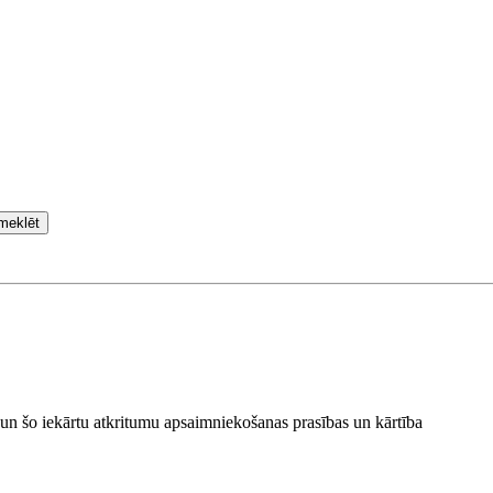
meklēt
 un šo iekārtu atkritumu apsaimniekošanas prasības un kārtība