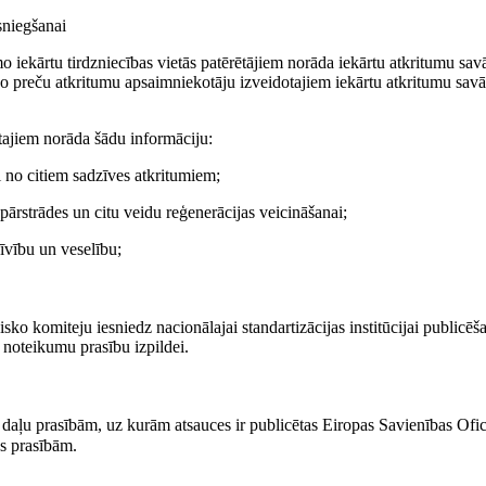
sniegšanai
mo iekārtu tirdzniecības vietās patērētājiem norāda iekārtu atkritumu sav
tīgo preču atkritumu apsaimniekotāju izveidotajiem iekārtu atkritumu sav
ētajiem norāda šādu informāciju:
i no citiem sadzīves atkritumiem;
pārstrādes un citu veidu reģenerācijas veicināšanai;
zīvību un veselību;
sko komiteju iesniedz nacionālajai standartizācijas institūcijai publicēša
 noteikumu prasību izpildei.
 daļu prasībām, uz kurām atsauces ir publicētas Eiropas Savienības Ofic
as prasībām.