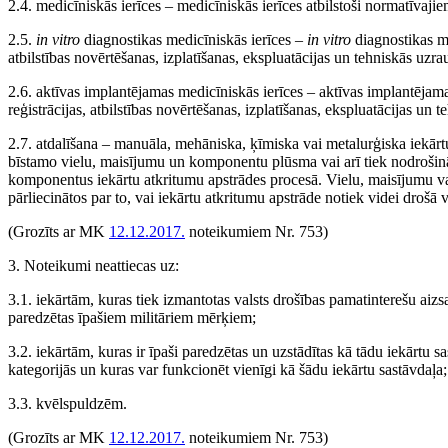
2.4. medicīniskās ierīces – medicīniskās ierīces atbilstoši normatīvaji
2.5.
in vitro
diagnostikas medicīniskās ierīces –
in vitro
diagnostikas me
atbilstības novērtēšanas, izplatīšanas, ekspluatācijas un tehniskās uzr
2.6. aktīvas implantējamas medicīniskās ierīces – aktīvas implantējama
reģistrācijas, atbilstības novērtēšanas, izplatīšanas, ekspluatācijas un
2.7. atdalīšana – manuāla, mehāniska, ķīmiska vai metalurģiska iekārtu
bīstamo vielu, maisījumu un komponentu plūsma vai arī tiek nodrošināt
komponentus iekārtu atkritumu apstrādes procesā. Vielu, maisījumu vai
pārliecinātos par to, vai iekārtu atkritumu apstrāde notiek videi drošā 
(Grozīts ar MK
12.12.2017.
noteikumiem Nr. 753)
3. Noteikumi neattiecas uz:
3.1. iekārtām, kuras tiek izmantotas valsts drošības pamatinterešu aiz
paredzētas īpašiem militāriem mērķiem;
3.2. iekārtām, kuras ir īpaši paredzētas un uzstādītas kā tādu iekārtu 
kategorijās un kuras var funkcionēt vienīgi kā šādu iekārtu sastāvdaļa;
3.3. kvēlspuldzēm.
(Grozīts ar MK
12.12.2017.
noteikumiem Nr. 753)