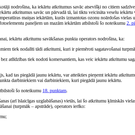
tāji nodrošina, ka iekārtu atkritumus savāc atsevišķi no citiem sadzīv
ārtu atkritumus savāc un pārvadā tā, lai tiktu veicināta veselu iekārtu 
temperatūras maiņas iekārtām, kurās izmantotas ozonu noārdošas vielas u
, fotoelementu paneļiem un mazām iekārtām atbilstoši šo noteikumu
2. p
anai, iekārtu atkritumu savākšanas punkta operators nodrošina, ka:
umiem tiek nodalīti tādi atkritumi, kuri ir piemēroti sagatavošanai turpm
 bez atlīdzības tiek nodoti komersantiem, kas veic iekārtu atkritumu sa
s, kad tas piegādā jaunu iekārtu, var atteikties pieņemt iekārtu atkritumu
punkta darbiniekiem vai darbiniekiem, kuri piegādā jaunu iekārtu.
tbilstoši šo noteikumu
18. punktam
.
anas (arī īslaicīgas uzglabāšanas) vietās, lai šo atkritumu ķīmiskās viel
bāšanai (turpmāk – apstrāde), operators ierīko:
umu;