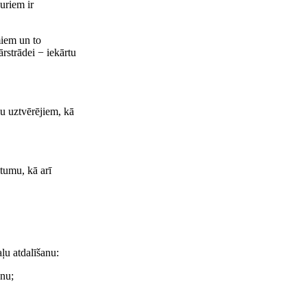
kuriem ir
miem un to
rstrādei − iekārtu
ļu uztvērējiem, kā
itumu, kā arī
ļu atdalīšanu:
anu;