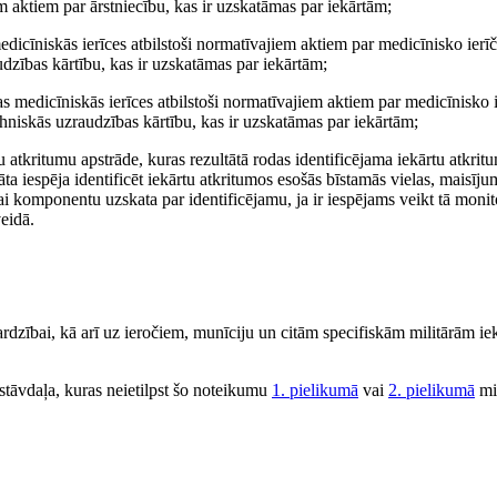
em aktiem par ārstniecību, kas ir uzskatāmas par iekārtām;
dicīniskās ierīces atbilstoši normatīvajiem aktiem par medicīnisko ierīču
audzības kārtību, kas ir uzskatāmas par iekārtām;
s medicīniskās ierīces atbilstoši normatīvajiem aktiem par medicīnisko 
 tehniskās uzraudzības kārtību, kas ir uzskatāmas par iekārtām;
 atkritumu apstrāde, kuras rezultātā rodas identificējama iekārtu atkrit
a iespēja identificēt iekārtu atkritumos esošās bīstamās vielas, maisīj
 komponentu uzskata par identificējamu, ja ir iespējams veikt tā monito
veidā.
sardzībai, kā arī uz ieročiem, munīciju un citām specifiskām militārām ie
sastāvdaļa, kuras neietilpst šo noteikumu
1. pielikumā
vai
2. pielikumā
mi