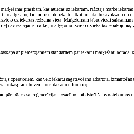
 marķēšanas prasībām, kas attiecas uz iekārtām, ražotājs marķē iekārtas
rtu marķēšanu, lai nodrošinātu iekārtu atkritumu dalītu savākšanu un no
izvieto uz iekārtas redzamā vietā. Marķējumam jābūt viegli salasāmam
dēļ nav iespējams marķēt, marķējumu izvieto uz iekārtas iepakojuma, g
 saskaņā ar piemērojamiem standartiem par iekārtu marķēšanu norāda, ka 
žotājs operatoriem, kas veic iekārtu sagatavošanu atkārtotai izmantošana
i vai rokasgrāmatu veidā nosūta šādu informāciju:
umu pārstrādes vai reģenerācijas nosacījumi atbilstoši šajos noteikumos 