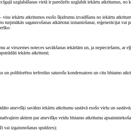
iecīgajā uzglabāšanas vietā ir paredzēts uzglabāt iekārtu atkritumus, no 
 – visu iekārtu atkritumos esošo šķidrumu izvadīšanu no iekārtu atkritu
 turpmākās sagatavošanas atkārtotai izmantošanai, reģenerācijai vai pā
erīko:
gumu ar virszemes noteces savākšanas iekārtām un, ja nepieciešams, ar eļ
pstrādāti iekārtu atkritumi;
us un polihlorētos terfenilus saturošu kondensatoru un citu bīstamo atkr
dāto atsevišķi savākto iekārtu atkritumu sastāvā esošo vielu un sastāvda
ormatīvajiem aktiem par atsevišķu veidu bīstamo atkritumu apsaimniekoš
ēdži vai izgaismošanas spuldzes);