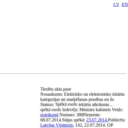
LV
EN
Tiesību akta pase
Nosaukums:
Elektrisko un elektronisko iekārtu
kategorijas un marķēšanas prasības un šo
Spēkā esošs
Statuss:
iekārtu atkritumu ..
spēkā esošs
Izdevējs:
Ministru kabinets
Veids:
noteikumi
Numurs:
388
Pieņemts:
08.07.2014.
Stājas spēkā:
23.07.2014.
Publicēts:
Latvijas Vēstnesis
, 142, 22.07.2014.
OP