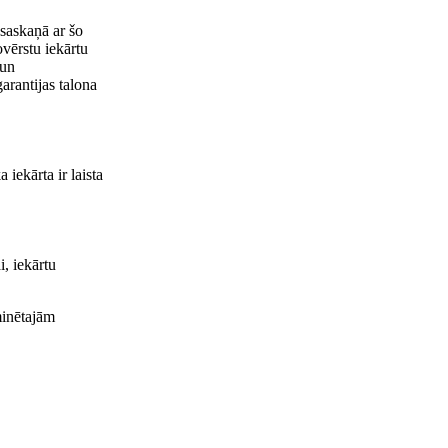
 saskaņā ar šo
vērstu iekārtu
 un
arantijas talona
iekārta ir laista
i, iekārtu
minētajām