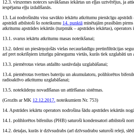
12.3. virszemes noteces savākšanas iekārtas un eļļas uztvērējus, ja att
iespējama eļļu izdalīšanās.
13. Lai nodrošinātu visu savākto iekārtu atkritumu pienācīgu apstrādi
apstrādi atbilstoši šo noteikumu
14. punktā
minētajām prasībām pirms to
atkritumu apstrādes iekārtās (turpmāk – apstrādes iekārtas), operators i
13.1. svarus iekārtu atkritumu masas noteikšanai;
13.2. ūdeni un piesārņojošās vielas necaurlaidīgu pretinfiltrācijas se
arī pret nokrišņiem izturīgu pārsegumu vietās, kurās tiek uzglabāti un a
13.3. piemērotas vietas atdalīto sastāvdaļu uzglabāšanai;
13.4. piemērotas tvertnes bateriju un akumulatoru, polihlorētos bifenil
radioaktīvo atkritumu uzglabāšanai;
13.5. notekūdeņu novadīšanas un attīrīšanas sistēmas.
(Grozīts ar MK
12.12.2017.
noteikumiem Nr. 753)
14. Apstrādes iekārtu operators nodrošina šādu apstrādes iekārtās nogā
14.1. polihlorētos bifenilus (PHB) saturoši kondensatori atbilstoši n
14.2. detaļas, kurās ir dzīvsudrabs (arī dzīvsudrabu saturoši releji, sl