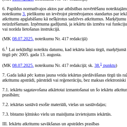
6. Papildus normatīvajos aktos par atbilstības novērtēšanu noteiktajām
noteikumu
3.
pielikumu un ievērojot piemērojamos standartus par iekā
atkritumu apglabāšanu kā nešķirotus sadzīves atkritumus. Marķējumu 
neizdzēšamam. Izņēmuma gadījumā, ja iekārtu tās izmēra vai funkciju 
vai norāda lietošanas instrukcijā.
(MK
08.07.2025.
noteikumu Nr. 417 redakcijā)
1
6.
Lai nekļūdīgi noteiktu datumu, kad iekārta laista tirgū, marķējumā
tirgū pēc 2005. gada 13. augusta.
1
(MK
08.07.2025.
noteikumu Nr. 417 redakcijā; sk.
38.
punktu
)
7. Gada laikā pēc katras jauna veida iekārtas piedāvāšanas tirgū tās ra
atkritumu apstrādi, pārstrādi vai reģenerāciju, bez maksas elektronisk
7.1. iekārtu sagatavošana atkārtotai izmantošanai un šo iekārtu atkrit
prasībām;
7.2. iekārtas sastāvā esošie materiāli, vielas un sastāvdaļas;
7.3. bīstamo ķīmisko vielu un maisījuma izvietojums iekārtās.
III. Iekārtu atkritumu savākšanas un apstrādes prasības