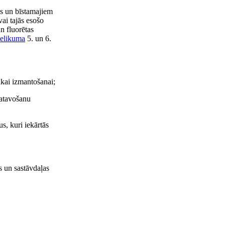
es un bīstamajiem
vai tajās esošo
n fluorētas
ielikuma
5. un 6.
ākai izmantošanai;
gatavošanu
s, kuri iekārtās
as un sastāvdaļas