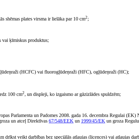
2
tās shēmas plates virsma ir lielāka par 10 cm
;
s vai ķīmiskus produktus;
rogļūdeņraži (HCFC) vai fluorogļūdeņraži (HFC), ogļūdeņraži (HC);
2
niedz 100 cm
, un displeji, ko izgaismo ar gāzizlādes spuldzēm;
ši Eiropas Parlamenta un Padomes 2008. gada 16. decembra Regulai (EK) 
groza un atceļ Direktīvas
67/548/EEK
un
1999/45/EK
un groza Regulu
ām drīkst veikt darbības bez speciālās atļaujas (licences) vai atļaujas da