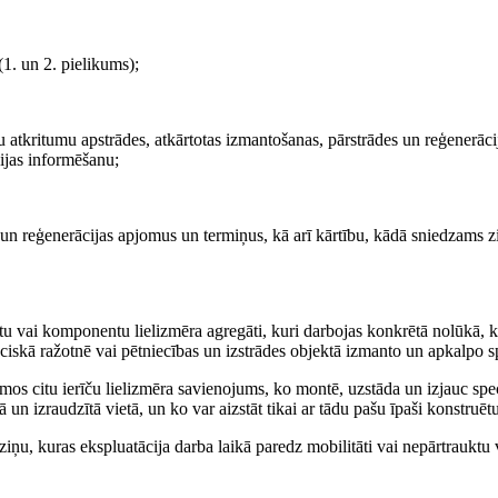
(1. un 2. pielikums);
tu atkritumu apstrādes, atkārtotas izmantošanas, pārstrādes un reģenerāci
sijas informēšanu;
s un reģenerācijas apjomus un termiņus, kā arī kārtību, kādā sniedzams 
tu vai komponentu lielizmēra agregāti, kuri darbojas konkrētā nolūkā, k
eciskā ražotnē vai pētniecības un izstrādes objektā izmanto un apkalpo sp
umos citu ierīču lielizmēra savienojums, ko montē, uzstāda un izjauc spec
ā un izraudzītā vietā, un ko var aizstāt tikai ar tādu pašu īpaši konstruētu
iņu, kuras ekspluatācija darba laikā paredz mobilitāti vai nepārtrauktu v