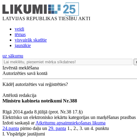
LATVIJAS REPUBLIKAS TIESĪBU AKTI
veidi
tēmas
visvairāk skatītie
jaunākie
uz sākumu
Izvērstā meklēšana
Autorizēties savā kontā
Kādēļ autorizēties vai reģistrēties?
Attēlotā redakcija
Ministru kabineta noteikumi Nr.388
Rīgā 2014.gada 8.jūlijā (prot. Nr.38 17.§)
Elektrisko un elektronisko iekārtu kategorijas un marķēšanas prasības
Izdoti saskaņā ar
Atkritumu apsaimniekošanas likuma
24.panta
pirmo daļu un
29. panta
1., 2., 3. un 4. punktu
I. Vispārīgie jautājumi