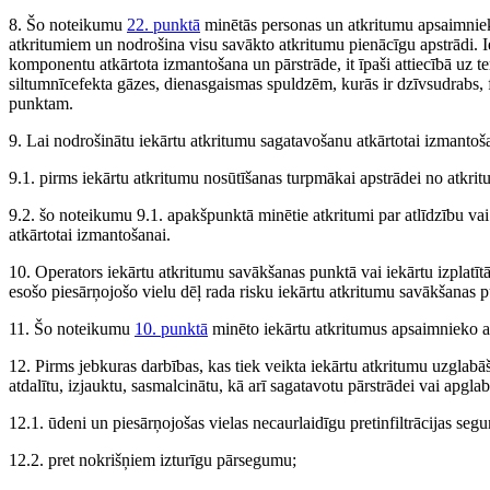
8. Šo noteikumu
22. punktā
minētās personas un atkritumu apsaimnieko
atkritumiem un nodrošina visu savākto atkritumu pienācīgu apstrādi. Iek
komponentu atkārtota izmantošana un pārstrāde, it īpaši attiecībā uz 
siltumnīcefekta gāzes, dienasgaismas spuldzēm, kurās ir dzīvsudrabs
punktam.
9. Lai nodrošinātu iekārtu atkritumu sagatavošanu atkārtotai izmantoš
9.1. pirms iekārtu atkritumu nosūtīšanas turpmākai apstrādei no atkrit
9.2. šo noteikumu 9.1. apakšpunktā minētie atkritumi par atlīdzību vai
atkārtotai izmantošanai.
10. Operators iekārtu atkritumu savākšanas punktā vai iekārtu izplatītāj
esošo piesārņojošo vielu dēļ rada risku iekārtu atkritumu savākšanas 
11. Šo noteikumu
10. punktā
minēto iekārtu atkritumus apsaimnieko a
12. Pirms jebkuras darbības, kas tiek veikta iekārtu atkritumu uzglabāš
atdalītu, izjauktu, sasmalcinātu, kā arī sagatavotu pārstrādei vai apgla
12.1. ūdeni un piesārņojošas vielas necaurlaidīgu pretinfiltrācijas seg
12.2. pret nokrišņiem izturīgu pārsegumu;