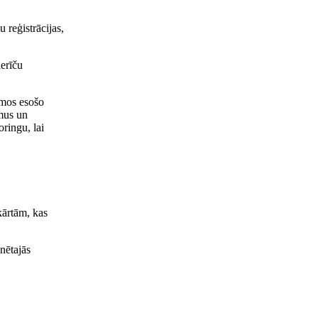
 reģistrācijas,
ierīču
umos esošo
umus un
ringu, lai
kārtām, kas
nētajās