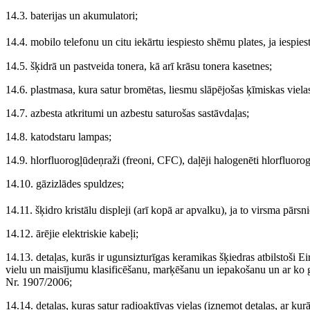
14.3. baterijas un akumulatori;
14.4. mobilo telefonu un citu iekārtu iespiesto shēmu plates, ja iespies
14.5. šķidrā un pastveida tonera, kā arī krāsu tonera kasetnes;
14.6. plastmasa, kura satur bromētas, liesmu slāpējošas ķīmiskas viela
14.7. azbesta atkritumi un azbestu saturošas sastāvdaļas;
14.8. katodstaru lampas;
14.9. hlorfluorogļūdeņraži (freoni, CFC), daļēji halogenēti hlorfluo
14.10. gāzizlādes spuldzes;
14.11. šķidro kristālu displeji (arī kopā ar apvalku), ja to virsma pārs
14.12. ārējie elektriskie kabeļi;
14.13. detaļas, kurās ir ugunsizturīgas keramikas šķiedras atbilsto
vielu un maisījumu klasificēšanu, marķēšanu un iepakošanu un ar ko 
Nr. 1907/2006;
14.14. detaļas, kuras satur radioaktīvas vielas (izņemot detaļas, ar kur