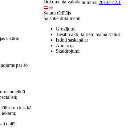
Dokumenta valoda:
numurs:
2014/142.1
Satura rādītājs
Saistītie dokumenti
Grozījumi
Tiesību akti, kuriem maina statusu
jas iekārtu
Izdoti saskaņā ar
Anotācija
Skaidrojumi
ziņojums par šo
urus noteiktā
eciālisti;
iālisti un kas kā
 iekārtu;
ai daļēji