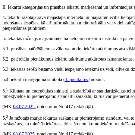
II. Iekārtu kategorijas un prasības iekārtu marķēšanai un informācijas 
4. Iekārtu ražotājs savā mājaslapā internetā un mājsaimniecībā lietoja
nodošanas iespējas, kā arī informāciju par citu ražotāju vai videi kai
pieņemšanas punktiem.
5. Iekārtas ražotājs mājsaimniecībā lietojamo iekārtu instrukcijā patēr
5.1. prasības patērētājiem savākt vai nodot iekārtu atkritumus atsevišķ
5.2. patērētāju pienākumus iekārtu atkritumu atkārtotas izmantošanas, 
5.3. iekārtās esošo bīstamo vielu iespējamo ietekmi uz vidi, cilvēku d
5.4. iekārtu marķējuma simbola (
3. pielikums
) nozīmi.
1
5.
Klimata un enerģētikas ministrija sadarbībā ar standartizācijas tehni
tīmekļvietnē to piemērojamo standartu sarakstu, kurus var piemērot šo
(MK
08.07.2025.
noteikumu Nr. 417 redakcijā)
2
5.
Ja ražotājs marķē iekārtas saskaņā ar piemērojamo standartu vai to
uzskatāms, ka minētās iekārtas atbilst šo noteikumu iekārtu marķēšan
(MK
08.07.2025.
noteikumu Nr. 417 redakcijā)