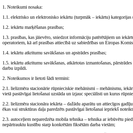
1. Noteikumi nosaka:
1.1. elektrisko un elektronisko iekārtu (turpmāk – iekārtu) kategorijas 
1.2. iekārtu marķēšanas prasības;
1.3. prasības, kas jāievēro, sniedzot informāciju patērētājiem un iekār
operatoriem, kā arī prasības attiecībā uz sabiedrības un Eiropas Komi
1.4. iekārtu atkritumu savākšanas un apstrādes prasības;
1.5. iekārtu atkritumu savākšanas, atkārtotas izmantošanas, pārstrāde
darbu izpildi.
2. Noteikumos ir lietoti šādi termini:
2.1. lielizmēra stacionārie rūpnieciskie mehānismi – mehānismu, iekār
vietā pastāvīgai lietošanai uzstāda un izjauc speciālisti un kurus rūpni
2.2. lielizmēra stacionāra iekārta – dažādu aparātu un attiecīgos gadīj
ēkas vai struktūras daļa paredzēts pastāvīgai lietošanai iepriekš noteikt
2.3. autoceļiem neparedzēta mobila tehnika – tehnika ar iebūvētu piedz
nepārtrauktu kustību starp konkrētām fiksētām darba vietām;