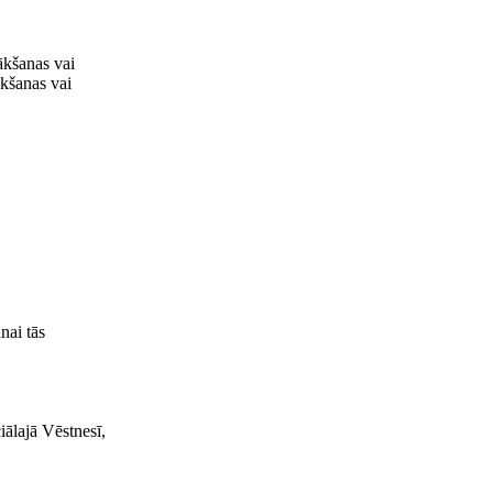
ākšanas vai
ākšanas vai
nai tās
iālajā Vēstnesī,