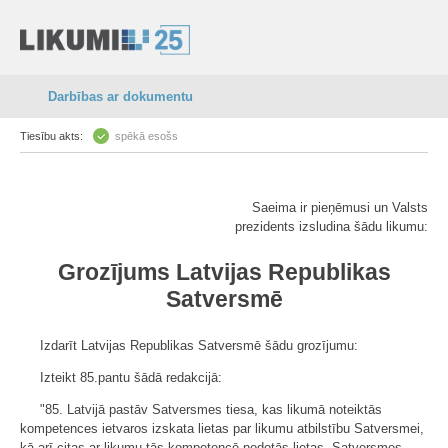
Darbības ar dokumentu
Tiesību akts:
spēkā esošs
Saeima ir pieņēmusi un Valsts
prezidents izsludina šādu likumu:
Grozījums Latvijas Republikas
Satversmē
Izdarīt Latvijas Republikas Satversmē šādu grozījumu:
Izteikt 85.pantu šādā redakcijā:
"85. Latvijā pastāv Satversmes tiesa, kas likumā noteiktās
kompetences ietvaros izskata lietas par likumu atbilstību Satversmei,
kā arī citas ar likumu tās kompetencē nodotās lietas. Satversmes