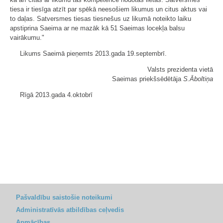
tiesa ir tiesīga atzīt par spēkā neesošiem likumus un citus aktus vai
to daļas. Satversmes tiesas tiesnešus uz likumā noteikto laiku
apstiprina Saeima ar ne mazāk kā 51 Saeimas locekļa balsu
vairākumu."
Likums Saeimā pieņemts 2013.gada 19.septembrī.
Valsts prezidenta vietā
Saeimas priekšsēdētāja
S.Āboltiņa
Rīgā 2013.gada 4.oktobrī
Pašvaldību saistošie noteikumi
Administratīvās atbildības ceļvedis
Apmācības