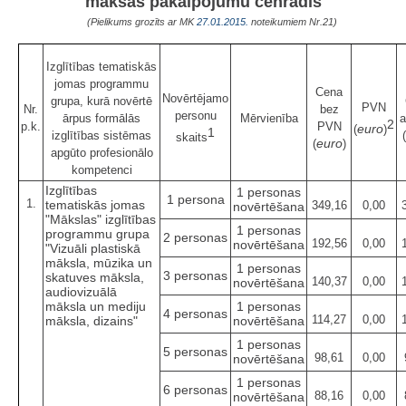
maksas pakalpojumu cenrādis
(Pielikums grozīts ar MK
27.01.2015.
noteikumiem Nr.21)
Izglītības tematiskās
jomas programmu
Cena
Novērtējamo
grupa, kurā novērtē
PVN
Nr.
bez
personu
ārpus formālās
Mērvienība
a
2
p.k.
PVN
euro
(
)
1
izglītības sistēmas
(
skaits
euro
(
)
apgūto profesionālo
kompetenci
Izglītības
1 personas
1 persona
1.
tematiskās jomas
349,16
0,00
novērtēšana
"Mākslas" izglītības
1 personas
programmu grupa
2 personas
192,56
0,00
novērtēšana
"Vizuāli plastiskā
māksla, mūzika un
1 personas
3 personas
skatuves māksla,
140,37
0,00
novērtēšana
audiovizuālā
māksla un mediju
1 personas
4 personas
114,27
0,00
māksla, dizains"
novērtēšana
1 personas
5 personas
98,61
0,00
novērtēšana
1 personas
6 personas
88,16
0,00
novērtēšana