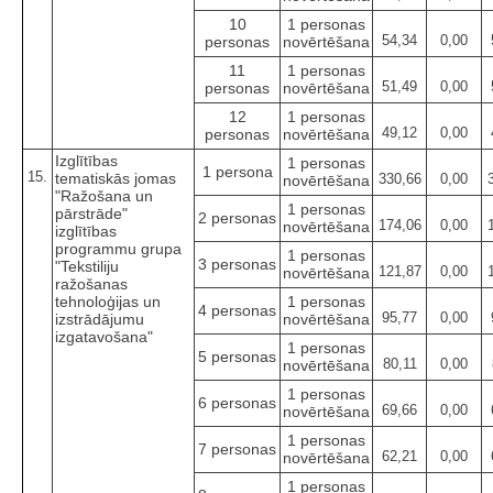
10
1 personas
54,34
0,00
personas
novērtēšana
11
1 personas
51,49
0,00
personas
novērtēšana
12
1 personas
49,12
0,00
personas
novērtēšana
Izglītības
1 personas
1 persona
15.
tematiskās jomas
330,66
0,00
novērtēšana
"Ražošana un
1 personas
pārstrāde"
2 personas
174,06
0,00
novērtēšana
izglītības
programmu grupa
1 personas
3 personas
"Tekstiliju
121,87
0,00
novērtēšana
ražošanas
tehnoloģijas un
1 personas
4 personas
95,77
0,00
izstrādājumu
novērtēšana
izgatavošana"
1 personas
5 personas
80,11
0,00
novērtēšana
1 personas
6 personas
69,66
0,00
novērtēšana
1 personas
7 personas
62,21
0,00
novērtēšana
1 personas