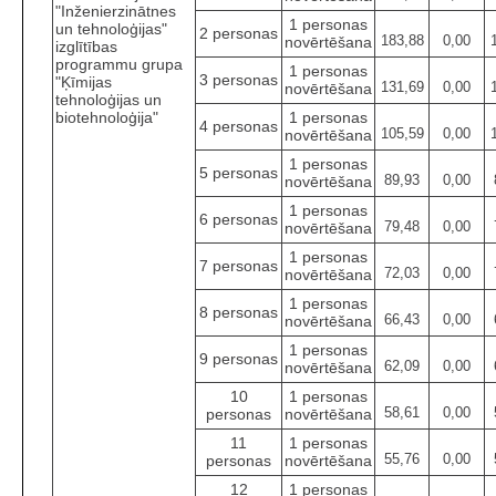
"Inženierzinātnes
1 personas
un tehnoloģijas"
2 personas
183,88
0,00
novērtēšana
izglītības
programmu grupa
1 personas
3 personas
"Ķīmijas
131,69
0,00
novērtēšana
tehnoloģijas un
biotehnoloģija"
1 personas
4 personas
105,59
0,00
novērtēšana
1 personas
5 personas
89,93
0,00
novērtēšana
1 personas
6 personas
79,48
0,00
novērtēšana
1 personas
7 personas
72,03
0,00
novērtēšana
1 personas
8 personas
66,43
0,00
novērtēšana
1 personas
9 personas
62,09
0,00
novērtēšana
10
1 personas
58,61
0,00
personas
novērtēšana
11
1 personas
55,76
0,00
personas
novērtēšana
12
1 personas