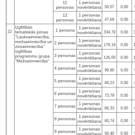
11
1 personas
50,07
0,00
personas
novērtēšana
12
1 personas
47,69
0,00
personas
novērtēšana
Izglītības
1 personas
1 persona
22.
tematiskās jomas
334,79
0,00
novērtēšana
"Lauksaimniecība,
1 personas
mežsaimniecība un
2 personas
178,19
0,00
novērtēšana
zivsaimniecība"
izglītības
1 personas
3 personas
programmu grupa
126,00
0,00
novērtēšana
"Mežsaimniecība"
1 personas
4 personas
99,90
0,00
novērtēšana
1 personas
5 personas
84,23
0,00
novērtēšana
1 personas
6 personas
73,79
0,00
novērtēšana
1 personas
7 personas
66,33
0,00
novērtēšana
1 personas
8 personas
60,74
0,00
novērtēšana
1 personas
9 personas
56,40
0,00
novērtēšana