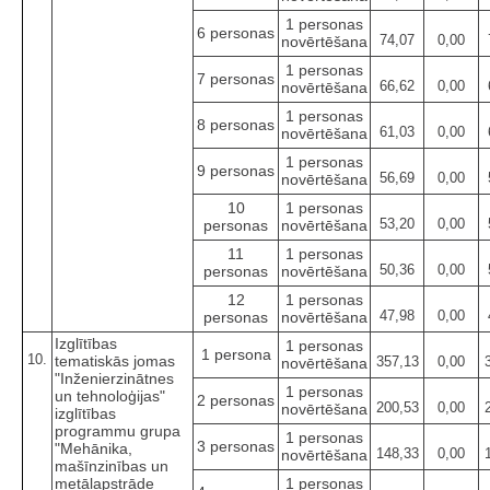
1 personas
6 personas
74,07
0,00
novērtēšana
1 personas
7 personas
66,62
0,00
novērtēšana
1 personas
8 personas
61,03
0,00
novērtēšana
1 personas
9 personas
56,69
0,00
novērtēšana
10
1 personas
53,20
0,00
personas
novērtēšana
11
1 personas
50,36
0,00
personas
novērtēšana
12
1 personas
47,98
0,00
personas
novērtēšana
Izglītības
1 personas
1 persona
10.
tematiskās jomas
357,13
0,00
novērtēšana
"Inženierzinātnes
1 personas
un tehnoloģijas"
2 personas
200,53
0,00
novērtēšana
izglītības
programmu grupa
1 personas
3 personas
"Mehānika,
148,33
0,00
novērtēšana
mašīnzinības un
metālapstrāde
1 personas