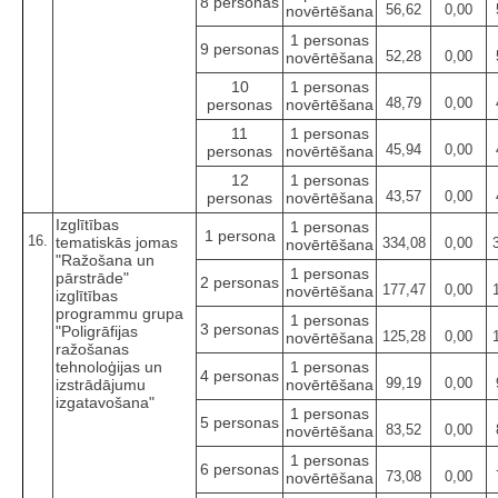
8 personas
56,62
0,00
novērtēšana
1 personas
9 personas
52,28
0,00
novērtēšana
10
1 personas
48,79
0,00
personas
novērtēšana
11
1 personas
45,94
0,00
personas
novērtēšana
12
1 personas
43,57
0,00
personas
novērtēšana
Izglītības
1 personas
1 persona
16.
tematiskās jomas
334,08
0,00
novērtēšana
"Ražošana un
1 personas
pārstrāde"
2 personas
177,47
0,00
novērtēšana
izglītības
programmu grupa
1 personas
3 personas
"Poligrāfijas
125,28
0,00
novērtēšana
ražošanas
tehnoloģijas un
1 personas
4 personas
99,19
0,00
izstrādājumu
novērtēšana
izgatavošana"
1 personas
5 personas
83,52
0,00
novērtēšana
1 personas
6 personas
73,08
0,00
novērtēšana