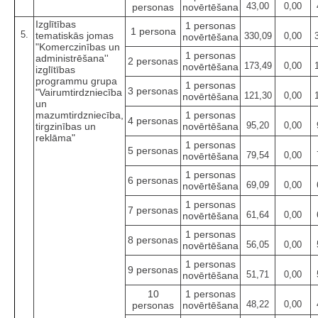
43,00
0,00
personas
novērtēšana
Izglītības
1 personas
1 persona
5.
tematiskās jomas
330,09
0,00
novērtēšana
"Komerczinības un
1 personas
administrēšana''
2 personas
173,49
0,00
novērtēšana
izglītības
programmu grupa
1 personas
3 personas
"Vairumtirdzniecība
121,30
0,00
novērtēšana
un
mazumtirdzniecība,
1 personas
4 personas
95,20
0,00
tirgzinības un
novērtēšana
reklāma"
1 personas
5 personas
79,54
0,00
novērtēšana
1 personas
6 personas
69,09
0,00
novērtēšana
1 personas
7 personas
61,64
0,00
novērtēšana
1 personas
8 personas
56,05
0,00
novērtēšana
1 personas
9 personas
51,71
0,00
novērtēšana
10
1 personas
48,22
0,00
personas
novērtēšana