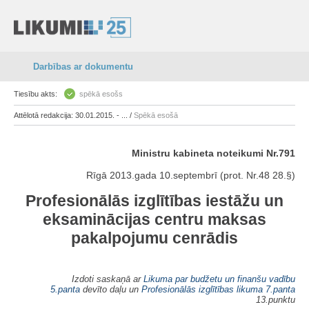
Darbības ar dokumentu
Tiesību akts:
spēkā esošs
Attēlotā redakcija: 30.01.2015. - ... /
Spēkā esošā
Ministru kabineta noteikumi Nr.791
Rīgā 2013.gada 10.septembrī (prot. Nr.48 28.§)
Profesionālās izglītības iestāžu un
eksaminācijas centru maksas
pakalpojumu cenrādis
Izdoti saskaņā ar
Likuma par budžetu un finanšu vadību
5.panta
devīto daļu un
Profesionālās izglītības likuma
7.panta
13.punktu