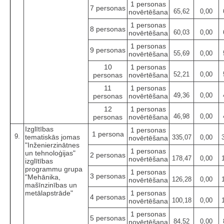
1 personas
7 personas
65,62
0,00
novērtēšana
1 personas
8 personas
60,03
0,00
novērtēšana
1 personas
9 personas
55,69
0,00
novērtēšana
10
1 personas
52,21
0,00
personas
novērtēšana
11
1 personas
49,36
0,00
personas
novērtēšana
12
1 personas
46,98
0,00
personas
novērtēšana
Izglītības
1 personas
1 persona
9.
tematiskās jomas
335,07
0,00
novērtēšana
"Inženierzinātnes
1 personas
un tehnoloģijas"
2 personas
178,47
0,00
novērtēšana
izglītības
programmu grupa
1 personas
3 personas
"Mehānika,
126,28
0,00
novērtēšana
mašīnzinības un
metālapstrāde"
1 personas
4 personas
100,18
0,00
novērtēšana
1 personas
5 personas
84,52
0,00
novērtēšana