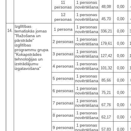
11
1 personas
48,08
0,00
personas
novērtēšana
12
1 personas
45,70
0,00
personas
novērtēšana
Izglītības
1 personas
1 persona
14.
tematiskās jomas
336,21
0,00
novērtēšana
"Ražošana un
1 personas
pārstrāde"
2 personas
179,61
0,00
novērtēšana
izglītības
programmu grupa
1 personas
3 personas
"Kokapstrādes
127,42
0,00
novērtēšana
tehnoloģijas un
izstrādājumu
1 personas
4 personas
101,32
0,00
izgatavošana"
novērtēšana
1 personas
5 personas
85,66
0,00
novērtēšana
1 personas
6 personas
75,21
0,00
novērtēšana
1 personas
7 personas
67,76
0,00
novērtēšana
1 personas
8 personas
62,17
0,00
novērtēšana
1 personas
9 personas
57,83
0,00
novērtēšana