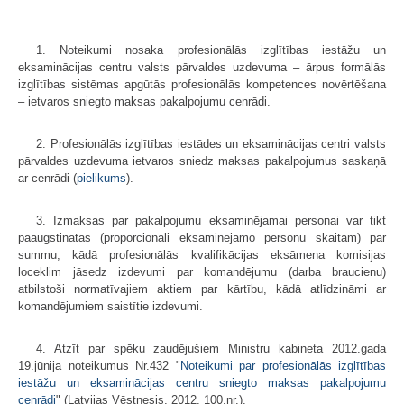
1. Noteikumi nosaka profesionālās izglītības iestāžu un
eksaminācijas centru valsts pārvaldes uzdevuma – ārpus formālās
izglītības sistēmas apgūtās profesionālās kompetences novērtēšana
– ietvaros sniegto maksas pakalpojumu cenrādi.
2. Profesionālās izglītības iestādes un eksaminācijas centri valsts
pārvaldes uzdevuma ietvaros sniedz maksas pakalpojumus saskaņā
ar cenrādi (
pielikums
).
3. Izmaksas par pakalpojumu eksaminējamai personai var tikt
paaugstinātas (proporcionāli eksaminējamo personu skaitam) par
summu, kādā profesionālās kvalifikācijas eksāmena komisijas
loceklim jāsedz izdevumi par komandējumu (darba braucienu)
atbilstoši normatīvajiem aktiem par kārtību, kādā atlīdzināmi ar
komandējumiem saistītie izdevumi.
4. Atzīt par spēku zaudējušiem Ministru kabineta 2012.gada
19.jūnija noteikumus Nr.432 "
Noteikumi par profesionālās izglītības
iestāžu un eksaminācijas centru sniegto maksas pakalpojumu
cenrādi
" (Latvijas Vēstnesis, 2012, 100.nr.).