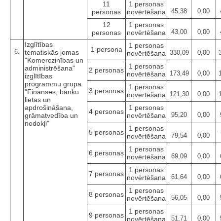
11
1 personas
45,38
0,00
personas
novērtēšana
12
1 personas
43,00
0,00
personas
novērtēšana
Izglītības
1 personas
1 persona
6.
tematiskās jomas
330,09
0,00
novērtēšana
"Komerczinības un
1 personas
administrēšana"
2 personas
173,49
0,00
novērtēšana
izglītības
programmu grupa
1 personas
3 personas
"Finanses, banku
121,30
0,00
novērtēšana
lietas un
apdrošināšana,
1 personas
4 personas
95,20
0,00
grāmatvedība un
novērtēšana
nodokļi"
1 personas
5 personas
79,54
0,00
novērtēšana
1 personas
6 personas
69,09
0,00
novērtēšana
1 personas
7 personas
61,64
0,00
novērtēšana
1 personas
8 personas
56,05
0,00
novērtēšana
1 personas
9 personas
51,71
0,00
novērtēšana