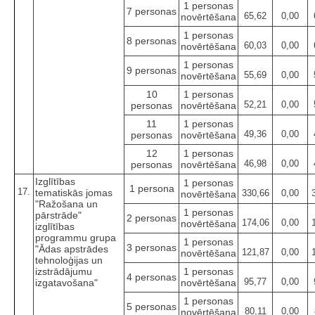
1 personas
7 personas
65,62
0,00
novērtēšana
1 personas
8 personas
60,03
0,00
novērtēšana
1 personas
9 personas
55,69
0,00
novērtēšana
10
1 personas
52,21
0,00
personas
novērtēšana
11
1 personas
49,36
0,00
personas
novērtēšana
12
1 personas
46,98
0,00
personas
novērtēšana
Izglītības
1 personas
1 persona
17.
tematiskās jomas
330,66
0,00
novērtēšana
"Ražošana un
1 personas
pārstrāde"
2 personas
174,06
0,00
novērtēšana
izglītības
programmu grupa
1 personas
3 personas
"Ādas apstrādes
121,87
0,00
novērtēšana
tehnoloģijas un
izstrādājumu
1 personas
4 personas
95,77
0,00
izgatavošana"
novērtēšana
1 personas
5 personas
80,11
0,00
novērtēšana