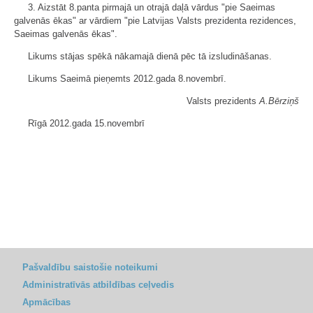
3. Aizstāt 8.panta pirmajā un otrajā daļā vārdus "pie Saeimas
galvenās ēkas" ar vārdiem "pie Latvijas Valsts prezidenta rezidences,
Saeimas galvenās ēkas".
Likums stājas spēkā nākamajā dienā pēc tā izsludināšanas.
Likums Saeimā pieņemts 2012.gada 8.novembrī.
Valsts prezidents
A.Bērziņš
Rīgā 2012.gada 15.novembrī
Pašvaldību saistošie noteikumi
Administratīvās atbildības ceļvedis
Apmācības