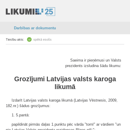
Darbības ar dokumentu
Tiesību akts:
spēkā esošs
Saeima ir pieņēmusi un Valsts
prezidents izsludina šādu likumu:
Grozījumi Latvijas valsts karoga
likumā
Izdarīt Latvijas valsts karoga likumā (Latvijas Vēstnesis, 2009,
182.nr.) šādus grozījumus:
1. 5.pantā:
papildināt pirmās daļas 1.punktu pēc vārda "tornī" ar vārdiem "un
pie Latvijas Valsts prezidenta rezidences Rīgas pilī;";