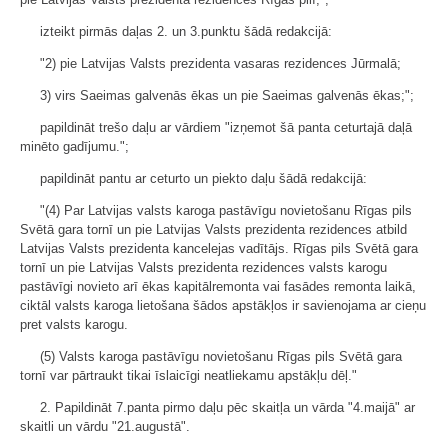
izteikt pirmās daļas 2. un 3.punktu šādā redakcijā:
"2) pie Latvijas Valsts prezidenta vasaras rezidences Jūrmalā;
3) virs Saeimas galvenās ēkas un pie Saeimas galvenās ēkas;";
papildināt trešo daļu ar vārdiem "izņemot šā panta ceturtajā daļā
minēto gadījumu.";
papildināt pantu ar ceturto un piekto daļu šādā redakcijā:
"(4) Par Latvijas valsts karoga pastāvīgu novietošanu Rīgas pils
Svētā gara tornī un pie Latvijas Valsts prezidenta rezidences atbild
Latvijas Valsts prezidenta kancelejas vadītājs. Rīgas pils Svētā gara
tornī un pie Latvijas Valsts prezidenta rezidences valsts karogu
pastāvīgi novieto arī ēkas kapitālremonta vai fasādes remonta laikā,
ciktāl valsts karoga lietošana šādos apstākļos ir savienojama ar cieņu
pret valsts karogu.
(5) Valsts karoga pastāvīgu novietošanu Rīgas pils Svētā gara
tornī var pārtraukt tikai īslaicīgi neatliekamu apstākļu dēļ."
2. Papildināt 7.panta pirmo daļu pēc skaitļa un vārda "4.maijā" ar
skaitli un vārdu "21.augustā".