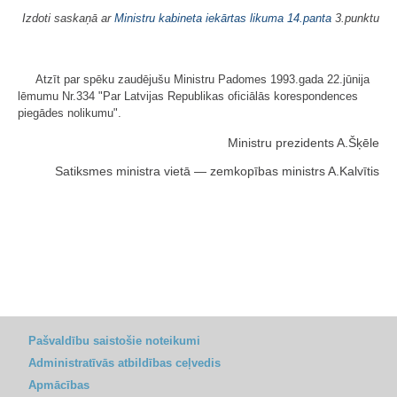
Izdoti saskaņā ar
Ministru kabineta iekārtas likuma
14.panta
3.punktu
Atzīt par spēku zaudējušu Ministru Padomes 1993.gada 22.jūnija
lēmumu Nr.334 "Par Latvijas Republikas oficiālās korespondences
piegādes nolikumu".
Ministru prezidents A.Šķēle
Satiksmes ministra vietā — zemkopības ministrs A.Kalvītis
Pašvaldību saistošie noteikumi
Administratīvās atbildības ceļvedis
Apmācības