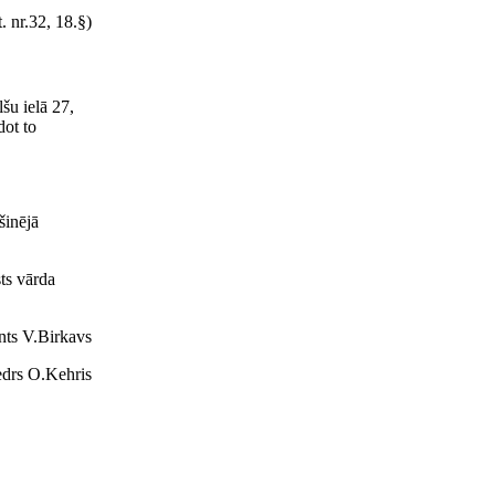
. nr.32, 18.
§)
šu ielā 27,
dot to
šinējā
sts vārda
nts V.Birkavs
edrs O.Kehris