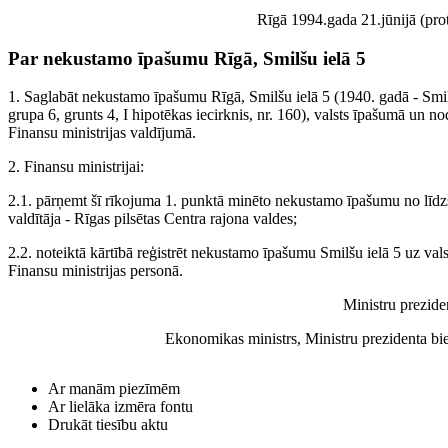
Rīgā 1994.gada 21.jūnijā (prot
Par nekustamo īpašumu Rīgā, Smilšu ielā 5
1. Saglabāt nekustamo īpašumu Rīgā, Smilšu ielā 5 (1940. gadā - Smil
grupa 6, grunts 4, I hipotēkas iecirknis, nr. 160), valsts īpašumā un no
Finansu ministrijas valdījumā.
2. Finansu ministrijai:
2.1. pārņemt šī rīkojuma 1. punktā minēto nekustamo īpašumu no līdz
valdītāja - Rīgas pilsētas Centra rajona valdes;
2.2. noteiktā kārtībā reģistrēt nekustamo īpašumu Smilšu ielā 5 uz val
Finansu ministrijas personā.
Ministru prezide
Ekonomikas ministrs, Ministru prezidenta bi
Ar manām piezīmēm
Ar lielāka izmēra fontu
Drukāt tiesību aktu