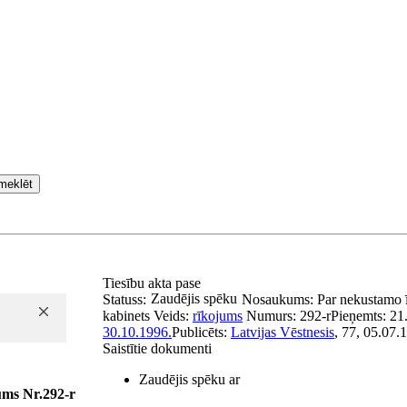
meklēt
Tiesību akta pase
Zaudējis spēku
Statuss:
Nosaukums:
Par nekustamo 
kabinets
Veids:
rīkojums
Numurs:
292-r
Pieņemts:
21
30.10.1996.
Publicēts:
Latvijas Vēstnesis
, 77, 05.07.
Saistītie dokumenti
Zaudējis spēku ar
ums Nr.292-r