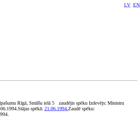
LV
EN
īpašumu Rīgā, Smilšu ielā 5
zaudējis spēku
Izdevējs:
Ministru
.06.1994.
Stājas spēkā:
21.06.1994.
Zaudē spēku:
1994.