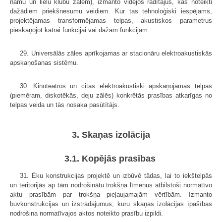
namu un lielu klubu zālēm), izmanto vidējos rādītājus, kas noteikti
dažādiem priekšnesumu veidiem. Kur tas tehnoloģiski iespējams,
projektējamas transformējamas telpas, akustiskos parametrus
pieskaņojot katrai funkcijai vai dažām funkcijām.
29. Universālās zāles aprīkojamas ar stacionāru elektroakustiskās
apskaņošanas sistēmu.
30. Kinoteātros un citās elektroakustiski apskaņojamās telpās
(piemēram, diskotēkās, deju zālēs) konkrētās prasības atkarīgas no
telpas veida un tās nosaka pasūtītājs.
3. Skaņas izolācija
3.1. Kopējās prasības
31. Ēku konstrukcijas projektē un izbūvē tādas, lai to iekštelpās
un teritorijās ap tām nodrošinātu trokšņa līmeņus atbilstoši normatīvo
aktu prasībām par trokšņa pieļaujamajām vērtībām. Izmanto
būvkonstrukcijas un izstrādājumus, kuru skaņas izolācijas īpašības
nodrošina normatīvajos aktos noteikto prasību izpildi.