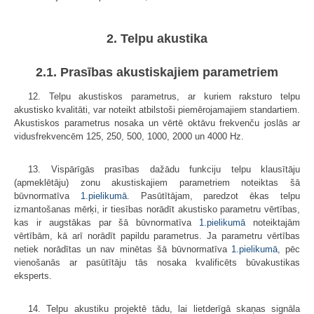
2. Telpu akustika
2.1. Prasības akustiskajiem parametriem
12. Telpu akustiskos parametrus, ar kuriem raksturo telpu
akustisko kvalitāti, var noteikt atbilstoši piemērojamajiem standartiem.
Akustiskos parametrus nosaka un vērtē oktāvu frekvenču joslās ar
vidusfrekvencēm 125, 250, 500, 1000, 2000 un 4000 Hz.
13. Vispārīgās prasības dažādu funkciju telpu klausītāju
(apmeklētāju) zonu akustiskajiem parametriem noteiktas šā
būvnormatīva
1.pielikumā
. Pasūtītājam, paredzot ēkas telpu
izmantošanas mērķi, ir tiesības norādīt akustisko parametru vērtības,
kas ir augstākas par šā būvnormatīva
1.pielikumā
noteiktajām
vērtībām, kā arī norādīt papildu parametrus. Ja parametru vērtības
netiek norādītas un nav minētas šā būvnormatīva
1.pielikumā
, pēc
vienošanās ar pasūtītāju tās nosaka kvalificēts būvakustikas
eksperts.
14. Telpu akustiku projektē tādu, lai lietderīgā skaņas signāla