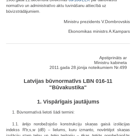
normatīvo un administratīvo aktu tuvināšanu attiecībā uz
būvizstrādājumiem.
Ministru prezidents V.Dombrovskis
Ekonomikas ministrs A.Kampars
Apstiprināts ar
Ministru kabineta
2011.gada 28.jūnija noteikumiem Nr.499
Latvijas būvnormatīvs LBN 016-11
"Būvakustika"
1. Vispārīgais jautājums
1. Būvnormatīvā lietoti šādi termini:
1.1. ārējo norobežojošo konstrukciju skaņas gaisā izolācijas
indekss R'tr,s,w (dB) – lielums, kuru izmanto, novērtējot skaņas
izolāciju starp telpu un ārējo teritoriju – ēkas ārējās norobežojošās