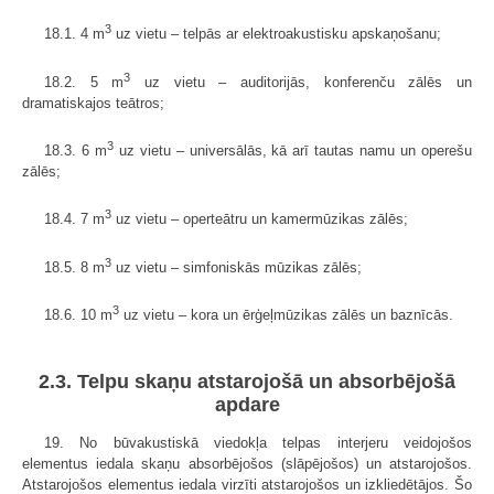
3
18.1. 4 m
uz vietu – telpās ar elektroakustisku apskaņošanu;
3
18.2. 5 m
uz vietu – auditorijās, konferenču zālēs un
dramatiskajos teātros;
3
18.3. 6 m
uz vietu – universālās, kā arī tautas namu un operešu
zālēs;
3
18.4. 7 m
uz vietu – operteātru un kamermūzikas zālēs;
3
18.5. 8 m
uz vietu – simfoniskās mūzikas zālēs;
3
18.6. 10 m
uz vietu – kora un ērģeļmūzikas zālēs un baznīcās.
2.3. Telpu skaņu atstarojošā un absorbējošā
apdare
19. No būvakustiskā viedokļa telpas interjeru veidojošos
elementus iedala skaņu absorbējošos (slāpējošos) un atstarojošos.
Atstarojošos elementus iedala virzīti atstarojošos un izkliedētājos. Šo