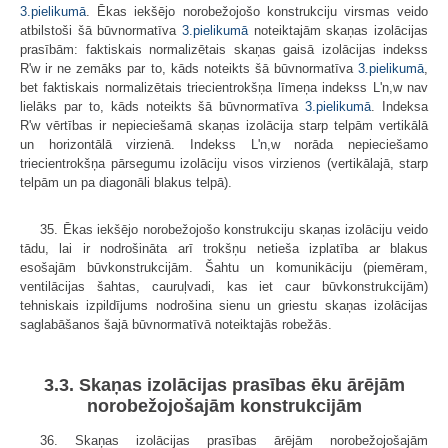
3.pielikumā
. Ēkas iekšējo norobežojošo konstrukciju virsmas veido
atbilstoši šā būvnormatīva
3.pielikumā
noteiktajām skaņas izolācijas
prasībām: faktiskais normalizētais skaņas gaisā izolācijas indekss
R'w ir ne zemāks par to, kāds noteikts šā būvnormatīva
3.pielikumā
,
bet faktiskais normalizētais triecientrokšņa līmeņa indekss L'n,w nav
lielāks par to, kāds noteikts šā būvnormatīva
3.pielikumā
. Indeksa
R'w vērtības ir nepieciešamā skaņas izolācija starp telpām vertikālā
un horizontālā virzienā. Indekss L'n,w norāda nepieciešamo
triecientrokšņa pārsegumu izolāciju visos virzienos (vertikālajā, starp
telpām un pa diagonāli blakus telpā).
35. Ēkas iekšējo norobežojošo konstrukciju skaņas izolāciju veido
tādu, lai ir nodrošināta arī trokšņu netieša izplatība ar blakus
esošajām būvkonstrukcijām. Šahtu un komunikāciju (piemēram,
ventilācijas šahtas, cauruļvadi, kas iet caur būvkonstrukcijām)
tehniskais izpildījums nodrošina sienu un griestu skaņas izolācijas
saglabāšanos šajā būvnormatīvā noteiktajās robežās.
3.3. Skaņas izolācijas prasības ēku ārējām
norobežojošajām konstrukcijām
36. Skaņas izolācijas prasības ārējām norobežojošajām