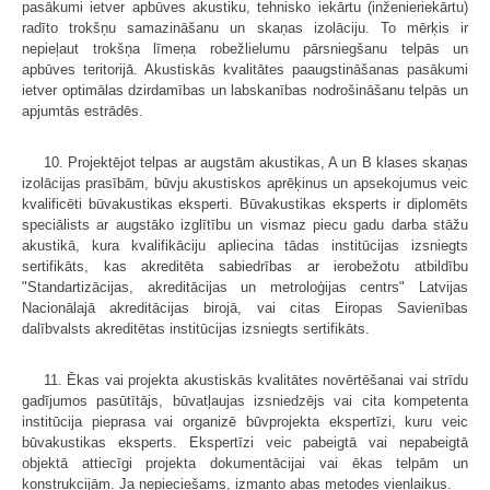
pasākumi ietver apbūves akustiku, tehnisko iekārtu (inženieriekārtu)
radīto trokšņu samazināšanu un skaņas izolāciju. To mērķis ir
nepieļaut trokšņa līmeņa robežlielumu pārsniegšanu telpās un
apbūves teritorijā. Akustiskās kvalitātes paaugstināšanas pasākumi
ietver optimālas dzirdamības un labskanības nodrošināšanu telpās un
apjumtās estrādēs.
10. Projektējot telpas ar augstām akustikas, A un B klases skaņas
izolācijas prasībām, būvju akustiskos aprēķinus un apsekojumus veic
kvalificēti būvakustikas eksperti. Būvakustikas eksperts ir diplomēts
speciālists ar augstāko izglītību un vismaz piecu gadu darba stāžu
akustikā, kura kvalifikāciju apliecina tādas institūcijas izsniegts
sertifikāts, kas akreditēta sabiedrības ar ierobežotu atbildību
"Standartizācijas, akreditācijas un metroloģijas centrs" Latvijas
Nacionālajā akreditācijas birojā, vai citas Eiropas Savienības
dalībvalsts akreditētas institūcijas izsniegts sertifikāts.
11. Ēkas vai projekta akustiskās kvalitātes novērtēšanai vai strīdu
gadījumos pasūtītājs, būvatļaujas izsniedzējs vai cita kompetenta
institūcija pieprasa vai organizē būvprojekta ekspertīzi, kuru veic
būvakustikas eksperts. Ekspertīzi veic pabeigtā vai nepabeigtā
objektā attiecīgi projekta dokumentācijai vai ēkas telpām un
konstrukcijām. Ja nepieciešams, izmanto abas metodes vienlaikus.