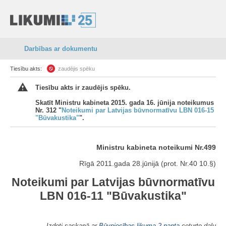
Darbības ar dokumentu
Tiesību akts:
zaudējis spēku
Tiesību akts ir zaudējis spēku.
Skatīt Ministru kabineta 2015. gada 16. jūnija noteikumus
Nr. 312 "
Noteikumi par Latvijas būvnormatīvu LBN 016-15
"Būvakustika"
".
Ministru kabineta noteikumi Nr.499
Rīgā 2011.gada 28.jūnijā (prot. Nr.40 10.§)
Noteikumi par Latvijas būvnormatīvu
LBN 016-11 "Būvakustika"
Izdoti saskaņā ar
Būvniecības likuma
2.panta
ceturto daļu