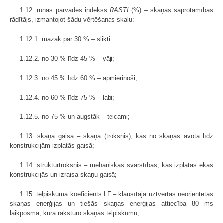
1.12. runas pārvades indekss
RASTI
(%) – skaņas saprotamības
rādītājs, izmantojot šādu vērtēšanas skalu:
1.12.1. mazāk par 30 % – slikti;
1.12.2. no 30 % līdz 45 % – vāji;
1.12.3. no 45 % līdz 60 % – apmierinoši;
1.12.4. no 60 % līdz 75 % – labi;
1.12.5. no 75 % un augstāk – teicami;
1.13. skaņa gaisā – skaņa (troksnis), kas no skaņas avota līdz
konstrukcijām izplatās gaisā;
1.14. struktūrtroksnis – mehāniskās svārstības, kas izplatās ēkas
konstrukcijās un izraisa skaņu gaisā;
1.15. telpiskuma koeficients LF – klausītāja uztvertās neorientētās
skaņas enerģijas un tiešās skaņas enerģijas attiecība 80 ms
laikposmā, kura raksturo skaņas telpiskumu;