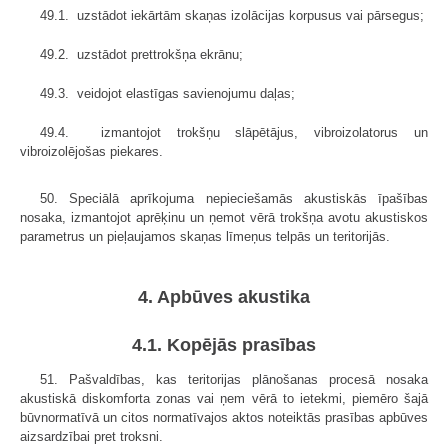
49.1. uzstādot iekārtām skaņas izolācijas korpusus vai pārsegus;
49.2. uzstādot prettrokšņa ekrānu;
49.3. veidojot elastīgas savienojumu daļas;
49.4. izmantojot trokšņu slāpētājus, vibroizolatorus un
vibroizolējošas piekares.
50. Speciālā aprīkojuma nepieciešamās akustiskās īpašības
nosaka, izmantojot aprēķinu un ņemot vērā trokšņa avotu akustiskos
parametrus un pieļaujamos skaņas līmeņus telpās un teritorijās.
4. Apbūves akustika
4.1. Kopējās prasības
51. Pašvaldības, kas teritorijas plānošanas procesā nosaka
akustiskā diskomforta zonas vai ņem vērā to ietekmi, piemēro šajā
būvnormatīvā un citos normatīvajos aktos noteiktās prasības apbūves
aizsardzībai pret troksni.