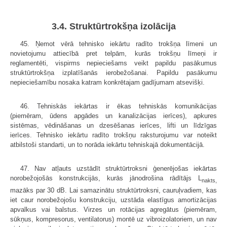
3.4. Struktūrtrokšņa izolācija
45. Ņemot vērā tehnisko iekārtu radīto trokšņa līmeni un
novietojumu attiecībā pret telpām, kurās trokšņu līmeņi ir
reglamentēti, vispirms nepieciešams veikt papildu pasākumus
struktūrtrokšņa izplatīšanās ierobežošanai. Papildu pasākumu
nepieciešamību nosaka katram konkrētajam gadījumam atsevišķi.
46. Tehniskās iekārtas ir ēkas tehniskās komunikācijas
(piemēram, ūdens apgādes un kanalizācijas ierīces), apkures
sistēmas, vēdināšanas un dzesēšanas ierīces, lifti un līdzīgas
ierīces. Tehnisko iekārtu radīto trokšņu raksturojumu var noteikt
atbilstoši standarti, un to norāda iekārtu tehniskajā dokumentācijā.
47. Nav atļauts uzstādīt struktūrtroksni ģenerējošas iekārtas
norobežojošās konstrukcijās, kurās jānodrošina rādītājs L
nakts,
mazāks par 30 dB. Lai samazinātu struktūrtroksni, cauruļvadiem, kas
iet caur norobežojošu konstrukciju, uzstāda elastīgus amortizācijas
apvalkus vai balstus. Virzes un rotācijas agregātus (piemēram,
sūkņus, kompresorus, ventilatorus) montē uz vibroizolatoriem, un nav