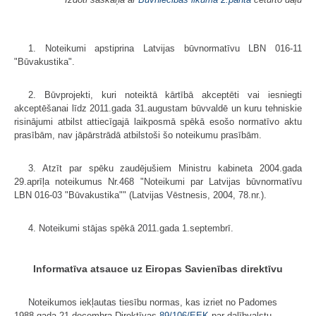
1. Noteikumi apstiprina Latvijas būvnormatīvu LBN 016-11
"Būvakustika".
2. Būvprojekti, kuri noteiktā kārtībā akceptēti vai iesniegti
akceptēšanai līdz 2011.gada 31.augustam būvvaldē un kuru tehniskie
risinājumi atbilst attiecīgajā laikposmā spēkā esošo normatīvo aktu
prasībām, nav jāpārstrādā atbilstoši šo noteikumu prasībām.
3. Atzīt par spēku zaudējušiem Ministru kabineta 2004.gada
29.aprīļa noteikumus Nr.468 "Noteikumi par Latvijas būvnormatīvu
LBN 016-03 "Būvakustika"" (Latvijas Vēstnesis, 2004, 78.nr.).
4. Noteikumi stājas spēkā 2011.gada 1.septembrī.
Informatīva atsauce uz Eiropas Savienības direktīvu
Noteikumos iekļautas tiesību normas, kas izriet no Padomes
1988.gada 21.decembra Direktīvas
89/106/EEK
par dalībvalstu