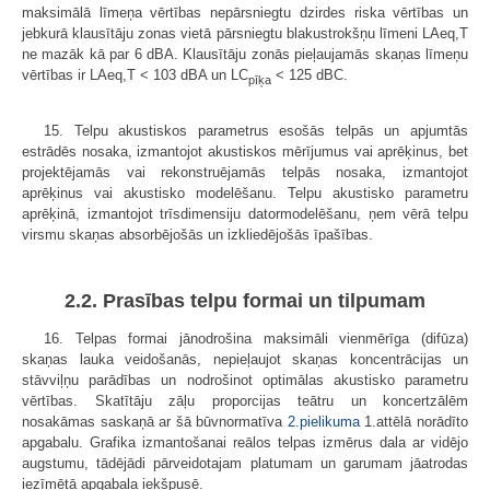
maksimālā līmeņa vērtības nepārsniegtu dzirdes riska vērtības un
jebkurā klausītāju zonas vietā pārsniegtu blakustrokšņu līmeni LAeq,T
ne mazāk kā par 6 dBA. Klausītāju zonās pieļaujamās skaņas līmeņu
vērtības ir LAeq,T < 103 dBA un LC
< 125 dBC.
pīķa
15. Telpu akustiskos parametrus esošās telpās un apjumtās
estrādēs nosaka, izmantojot akustiskos mērījumus vai aprēķinus, bet
projektējamās vai rekonstruējamās telpās nosaka, izmantojot
aprēķinus vai akustisko modelēšanu. Telpu akustisko parametru
aprēķinā, izmantojot trīsdimensiju datormodelēšanu, ņem vērā telpu
virsmu skaņas absorbējošās un izkliedējošās īpašības.
2.2. Prasības telpu formai un tilpumam
16. Telpas formai jānodrošina maksimāli vienmērīga (difūza)
skaņas lauka veidošanās, nepieļaujot skaņas koncentrācijas un
stāvviļņu parādības un nodrošinot optimālas akustisko parametru
vērtības. Skatītāju zāļu proporcijas teātru un koncertzālēm
nosakāmas saskaņā ar šā būvnormatīva
2.pielikuma
1.attēlā norādīto
apgabalu. Grafika izmantošanai reālos telpas izmērus dala ar vidējo
augstumu, tādējādi pārveidotajam platumam un garumam jāatrodas
iezīmētā apgabala iekšpusē.