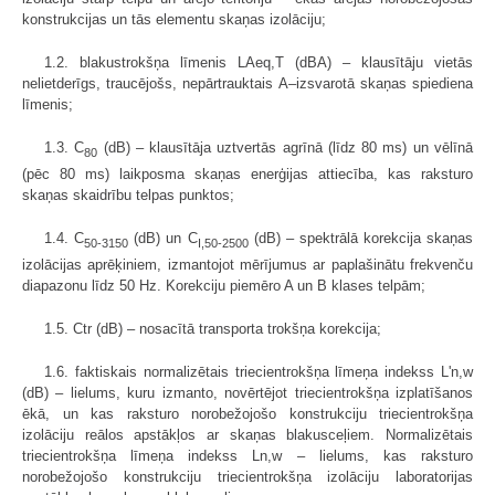
konstrukcijas un tās elementu skaņas izolāciju;
1.2. blakustrokšņa līmenis LAeq,T (dBA) – klausītāju vietās
nelietderīgs, traucējošs, nepārtrauktais A–izsvarotā skaņas spiediena
līmenis;
1.3. C
(dB) – klausītāja uztvertās agrīnā (līdz 80 ms) un vēlīnā
80
(pēc 80 ms) laikposma skaņas enerģijas attiecība, kas raksturo
skaņas skaidrību telpas punktos;
1.4. C
(dB) un
C
(dB) – spektrālā korekcija skaņas
50-3150
I,50-2500
izolācijas aprēķiniem, izmantojot mērījumus ar paplašinātu frekvenču
diapazonu līdz 50 Hz. Korekciju piemēro A un B klases telpām;
1.5. Ctr (dB) – nosacītā transporta trokšņa korekcija;
1.6. faktiskais normalizētais triecientrokšņa līmeņa indekss L'n,w
(dB) – lielums, kuru izmanto, novērtējot triecientrokšņa izplatīšanos
ēkā, un kas raksturo norobežojošo konstrukciju triecientrokšņa
izolāciju reālos apstākļos ar skaņas blakusceļiem. Normalizētais
triecientrokšņa līmeņa indekss Ln,w – lielums, kas raksturo
norobežojošo konstrukciju triecientrokšņa izolāciju laboratorijas