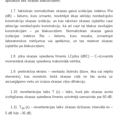
apstākļos bez skaņas blakusceļiem;
1.7. faktiskais normalizētais skaņas gaisā izolācijas indekss R'w
(dB) – lielums, kuru izmanto, novērtējot ēkas iekšējo norobežojošo
konstrukciju skaņas izolāciju, un kas raksturo skaņas izplatību caur
attiecīgo norobežojošo konstrukciju, kā arī caur tai blakus esošajām
konstrukcijām – pa blakusceļiem. Normalizētais skaņas gaisā
izolācijas indekss Rw – lielums, kuru nosaka, izmantojot
laboratoriskos mērījumus vai aprēķinus, un tas neietver skaņas
izplatību pa blakusceļiem;
1.8. pīķa skaņas spiediena līmenis LCpīķa (dBC) – C–izsvarotā
momentānā skaņas spiediena maksimālā vērtība;
1.9. prettrokšņa ekrāns – vienlaidu šķērslis (būve, ēka vai reljefa
elements), kas novietots tiešā skaņas ceļā no tās avota uz
aizsargājamo vietu un izraisa skaņas viļņu difrakciju;
1.10. reverberācijas laiks T (s) – laiks, kurā pēc skaņas avota
izslēgšanas skaņas spiediena līmenis uztvērējā samazinās par 60 dB;
1.11. T
(s) – reverberācijas laiks skaņas dzišanas intervālā no –
30
5 dB līdz –35 dB;