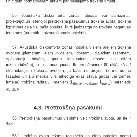
un citiem normatīvajiem aktiem par pieļaujamo trokšņu līmeni.
56. Akustiskā diskomforta zonas robežas var samazināt,
projektējot un īstenojot prettrokšņa pasākumus trokšņa avotā, trokšņa
izplatības ceļā vai pašā objektā, kurš jāaizsargā no trokšņa negatīvās
ietekmes (turpmāk – aizsargājamais objekts).
57. Akustiskā diskomforta zonas nosaka visiem ārējiem trokšņa
avotiem (piemēram, ielām un ceļiem, lidostām, lidlaukiem, ražotnēm,
spēkstaciju būvēm, sporta laukumiem, trasēm un citām
inženierbūvēm), ja to skaņas jaudas līmeņi pārsniedz 80 dBA, kā arī
ēku iekšējiem trokšņa avotiem, ja kāds no ārējiem (2 metrus no
fasādes un 1,5 metrus virs attiecīgā ēkas stāva grīdas vai zemes
līmeņa) trokšņa rādītāju līmeņiem (L
, L
, L
) pārsniedz
diena
vakars
nakts
45 dBA.
4.3. Prettrokšņa pasākumi
58. Prettrokšņa pasākumus vispirms veic trokšņa avotā, un tie ir
šādi:
58.1. trokšņa avota režīma regulācija un ekspluatācijas normu