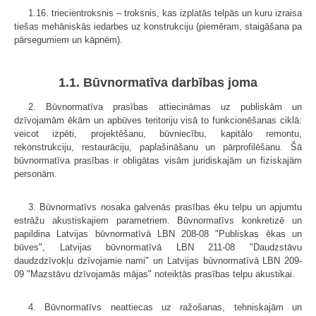
1.16. triecientroksnis – troksnis, kas izplatās telpās un kuru izraisa
tiešas mehāniskās iedarbes uz konstrukciju (piemēram, staigāšana pa
pārsegumiem un kāpnēm).
1.1. Būvnormatīva darbības joma
2. Būvnormatīva prasības attiecināmas uz publiskām un
dzīvojamām ēkām un apbūves teritoriju visā to funkcionēšanas ciklā:
veicot izpēti, projektēšanu, būvniecību, kapitālo remontu,
rekonstrukciju, restaurāciju, paplašināšanu un pārprofilēšanu. Šā
būvnormatīva prasības ir obligātas visām juridiskajām un fiziskajām
personām.
3. Būvnormatīvs nosaka galvenās prasības ēku telpu un apjumtu
estrāžu akustiskajiem parametriem. Būvnormatīvs konkretizē un
papildina Latvijas būvnormatīvā LBN 208-08 "Publiskas ēkas un
būves", Latvijas būvnormatīvā LBN 211-08 "Daudzstāvu
daudzdzīvokļu dzīvojamie nami" un Latvijas būvnormatīvā LBN 209-
09 "Mazstāvu dzīvojamās mājas" noteiktās prasības telpu akustikai.
4. Būvnormatīvs neattiecas uz ražošanas, tehniskajām un