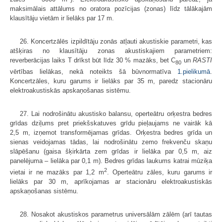
maksimālais attālums no oratora pozīcijas (zonas) līdz tālākajām
klausītāju vietām ir lielāks par 17 m.
26. Koncertzālēs izpildītāju zonās atļauti akustiskie parametri, kas
atšķiras no klausītāju zonas akustiskajiem parametriem:
reverberācijas laiks T drīkst būt līdz 30 % mazāks, bet C
un
RASTI
80
vērtības lielākas, nekā noteikts šā būvnormatīva
1.pielikumā
.
Koncertzāles, kuru garums ir lielāks par 35 m, paredz stacionāru
elektroakustiskās apskaņošanas sistēmu.
27. Lai nodrošinātu akustisko balansu, operteātru orķestra bedres
grīdas dziļums pret priekšskatuves grīdu pieļaujams ne vairāk kā
2,5 m, izņemot transformējamas grīdas. Orķestra bedres grīda un
sienas veidojamas tādas, lai nodrošinātu zemo frekvenču skaņu
slāpēšanu (gaisa šķirkārta zem grīdas ir lielāka par 0,5 m, aiz
panelējuma – lielāka par 0,1 m). Bedres grīdas laukums katrai mūziķa
2
vietai ir ne mazāks par 1,2 m
. Operteātru zāles, kuru garums ir
lielāks par 30 m, aprīkojamas ar stacionāru elektroakustiskās
apskaņošanas sistēmu.
28. Nosakot akustiskos parametrus universālām zālēm (arī tautas