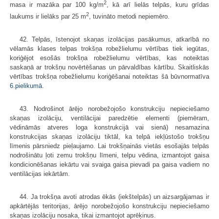
2
masa ir mazāka par 100 kg/m
, kā arī lielās telpās, kuru grīdas
2
laukums ir lielāks par 25 m
, tuvināto metodi nepiemēro.
42. Telpās, īstenojot skaņas izolācijas pasākumus, atkarībā no
vēlamās klases telpas trokšņa robežlielumu vērtības tiek iegūtas,
koriģējot esošās trokšņa robežlielumu vērtības, kas noteiktas
saskaņā ar trokšņu novērtēšanas un pārvaldības kārtību. Skaitliskās
vērtības trokšņa robežlielumu koriģēšanai noteiktas šā būvnormatīva
6.pielikumā
.
43. Nodrošinot ārējo norobežojošo konstrukciju nepieciešamo
skaņas izolāciju, ventilācijai paredzētie elementi (piemēram,
vēdināmās atveres loga konstrukcijā vai sienā) nesamazina
konstrukcijas skaņas izolāciju tiktāl, ka telpā iekļūstošo trokšņu
līmenis pārsniedz pieļaujamo. Lai trokšņainās vietās esošajās telpās
nodrošinātu ļoti zemu trokšņu līmeni, telpu vēdina, izmantojot gaisa
kondicionēšanas iekārtu vai svaiga gaisa pievadi pa gaisa vadiem no
ventilācijas iekārtām.
44. Ja trokšņa avoti atrodas ēkās (iekštelpās) un aizsargājamas ir
apkārtējās teritorijas, ārējo norobežojošo konstrukciju nepieciešamo
skaņas izolāciju nosaka, tikai izmantojot aprēķinus.