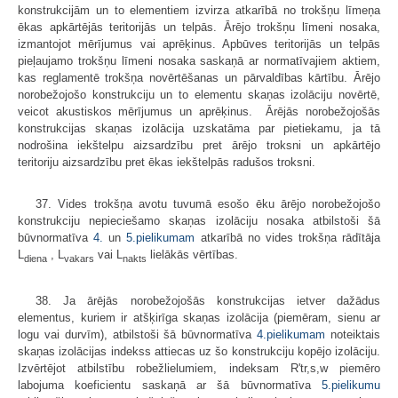
konstrukcijām un to elementiem izvirza atkarībā no trokšņu līmeņa
ēkas apkārtējās teritorijās un telpās. Ārējo trokšņu līmeni nosaka,
izmantojot mērījumus vai aprēķinus. Apbūves teritorijās un telpās
pieļaujamo trokšņu līmeni nosaka saskaņā ar normatīvajiem aktiem,
kas reglamentē trokšņa novērtēšanas un pārvaldības kārtību. Ārējo
norobežojošo konstrukciju un to elementu skaņas izolāciju novērtē,
veicot akustiskos mērījumus un aprēķinus. Ārējās norobežojošās
konstrukcijas skaņas izolācija uzskatāma par pietiekamu, ja tā
nodrošina iekštelpu aizsardzību pret ārējo troksni un apkārtējo
teritoriju aizsardzību pret ēkas iekštelpās radušos troksni.
37. Vides trokšņa avotu tuvumā esošo ēku ārējo norobežojošo
konstrukciju nepieciešamo skaņas izolāciju nosaka atbilstoši šā
būvnormatīva
4.
un
5.pielikumam
atkarībā no vides trokšņa rādītāja
L
, L
vai L
lielākās vērtības.
diena
vakars
nakts
38. Ja ārējās norobežojošās konstrukcijas ietver dažādus
elementus, kuriem ir atšķirīga skaņas izolācija (piemēram, sienu ar
logu vai durvīm), atbilstoši šā būvnormatīva
4.pielikumam
noteiktais
skaņas izolācijas indekss attiecas uz šo konstrukciju kopējo izolāciju.
Izvērtējot atbilstību robežlielumiem, indeksam R'tr,s,w piemēro
labojuma koeficientu saskaņā ar šā būvnormatīva
5.pielikumu