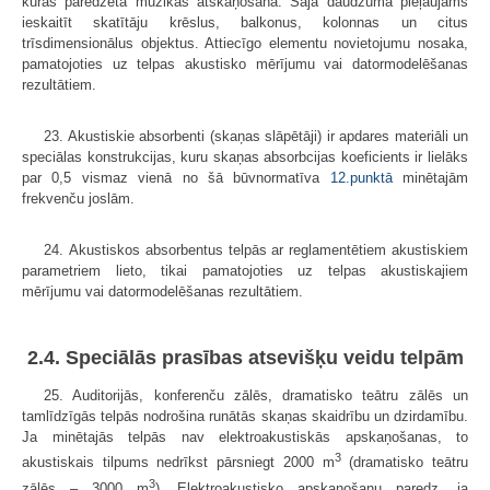
kurās paredzēta mūzikas atskaņošana. Šajā daudzumā pieļaujams
ieskaitīt skatītāju krēslus, balkonus, kolonnas un citus
trīsdimensionālus objektus. Attiecīgo elementu novietojumu nosaka,
pamatojoties uz telpas akustisko mērījumu vai datormodelēšanas
rezultātiem.
23. Akustiskie absorbenti (skaņas slāpētāji) ir apdares materiāli un
speciālas konstrukcijas, kuru skaņas absorbcijas koeficients ir lielāks
par 0,5 vismaz vienā no šā būvnormatīva
12.punktā
minētajām
frekvenču joslām.
24. Akustiskos absorbentus telpās ar reglamentētiem akustiskiem
parametriem lieto, tikai pamatojoties uz telpas akustiskajiem
mērījumu vai datormodelēšanas rezultātiem.
2.4. Speciālās prasības atsevišķu veidu telpām
25. Auditorijās, konferenču zālēs, dramatisko teātru zālēs un
tamlīdzīgās telpās nodrošina runātās skaņas skaidrību un dzirdamību.
Ja minētajās telpās nav elektroakustiskās apskaņošanas, to
3
akustiskais tilpums nedrīkst pārsniegt 2000 m
(dramatisko teātru
3
zālēs – 3000 m
). Elektroakustisko apskaņošanu paredz, ja