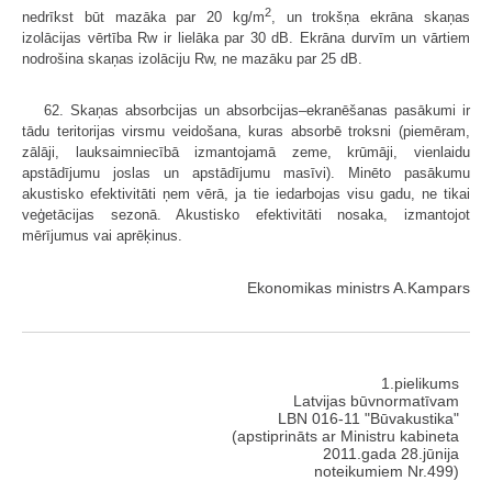
2
nedrīkst būt mazāka par 20 kg/m
, un trokšņa ekrāna skaņas
izolācijas vērtība Rw ir lielāka par 30 dB. Ekrāna durvīm un vārtiem
nodrošina skaņas izolāciju Rw, ne mazāku par 25 dB.
62. Skaņas absorbcijas un absorbcijas–ekranēšanas pasākumi ir
tādu teritorijas virsmu veidošana, kuras absorbē troksni (piemēram,
zālāji, lauksaimniecībā izmantojamā zeme, krūmāji, vienlaidu
apstādījumu joslas un apstādījumu masīvi). Minēto pasākumu
akustisko efektivitāti ņem vērā, ja tie iedarbojas visu gadu, ne tikai
veģetācijas sezonā. Akustisko efektivitāti nosaka, izmantojot
mērījumus vai aprēķinus.
Ekonomikas ministrs A.Kampars
1.pielikums
Latvijas būvnormatīvam
LBN 016-11 "Būvakustika"
(apstiprināts ar Ministru kabineta
2011.gada 28.jūnija
noteikumiem Nr.499)