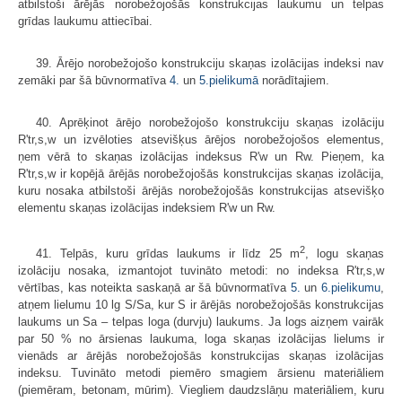
atbilstoši ārējās norobežojošās konstrukcijas laukumu un telpas
grīdas laukumu attiecībai.
39. Ārējo norobežojošo konstrukciju skaņas izolācijas indeksi nav
zemāki par šā būvnormatīva
4.
un
5.pielikumā
norādītajiem.
40. Aprēķinot ārējo norobežojošo konstrukciju skaņas izolāciju
R'tr,s,w un izvēloties atsevišķus ārējos norobežojošos elementus,
ņem vērā to skaņas izolācijas indeksus R'w un Rw. Pieņem, ka
R'tr,s,w ir kopējā ārējās norobežojošās konstrukcijas skaņas izolācija,
kuru nosaka atbilstoši ārējās norobežojošās konstrukcijas atsevišķo
elementu skaņas izolācijas indeksiem R'w un Rw.
2
41. Telpās, kuru grīdas laukums ir līdz 25 m
, logu skaņas
izolāciju nosaka, izmantojot tuvināto metodi: no indeksa R'tr,s,w
vērtības, kas noteikta saskaņā ar šā būvnormatīva
5.
un
6.pielikumu
,
atņem lielumu 10 lg S/Sa, kur S ir ārējās norobežojošās konstrukcijas
laukums un Sa – telpas loga (durvju) laukums. Ja logs aizņem vairāk
par 50 % no ārsienas laukuma, loga skaņas izolācijas lielums ir
vienāds ar ārējās norobežojošās konstrukcijas skaņas izolācijas
indeksu. Tuvināto metodi piemēro smagiem ārsienu materiāliem
(piemēram, betonam, mūrim). Viegliem daudzslāņu materiāliem, kuru