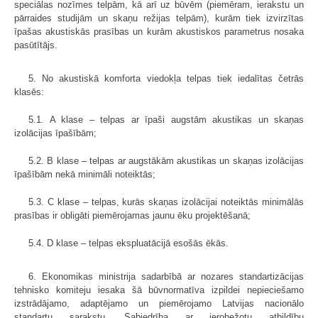
speciālas nozīmes telpām, kā arī uz būvēm (piemēram, ierakstu un
pārraides studijām un skaņu režijas telpām), kurām tiek izvirzītas
īpašas akustiskās prasības un kurām akustiskos parametrus nosaka
pasūtītājs.
5. No akustiskā komforta viedokļa telpas tiek iedalītas četrās
klasēs:
5.1. A klase – telpas ar īpaši augstām akustikas un skaņas
izolācijas īpašībām;
5.2. B klase – telpas ar augstākām akustikas un skaņas izolācijas
īpašībām nekā minimāli noteiktās;
5.3. C klase – telpas, kurās skaņas izolācijai noteiktās minimālās
prasības ir obligāti piemērojamas jaunu ēku projektēšanā;
5.4. D klase – telpas ekspluatācijā esošās ēkās.
6. Ekonomikas ministrija sadarbībā ar nozares standartizācijas
tehnisko komiteju iesaka šā būvnormatīva izpildei nepieciešamo
izstrādājamo, adaptējamo un piemērojamo Latvijas nacionālo
standartu sarakstu. Sabiedrība ar ierobežotu atbildību