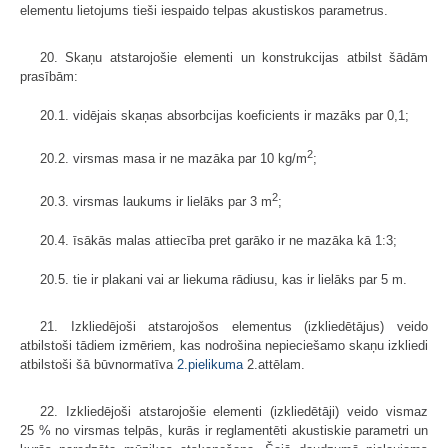
elementu lietojums tieši iespaido telpas akustiskos parametrus.
20. Skaņu atstarojošie elementi un konstrukcijas atbilst šādām
prasībām:
20.1. vidējais skaņas absorbcijas koeficients ir mazāks par 0,1;
2
20.2. virsmas masa ir ne mazāka par 10 kg/m
;
2
20.3. virsmas laukums ir lielāks par 3 m
;
20.4. īsākās malas attiecība pret garāko ir ne mazāka kā 1:3;
20.5. tie ir plakani vai ar liekuma rādiusu, kas ir lielāks par 5 m.
21. Izkliedējoši atstarojošos elementus (izkliedētājus) veido
atbilstoši tādiem izmēriem, kas nodrošina nepieciešamo skaņu izkliedi
atbilstoši šā būvnormatīva
2.pielikuma
2.attēlam.
22. Izkliedējoši atstarojošie elementi (izkliedētāji) veido vismaz
25 % no virsmas telpās, kurās ir reglamentēti akustiskie parametri un