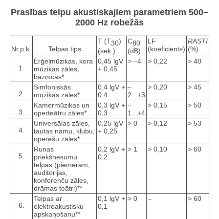
Prasības telpu akustiskajiem parametriem 500–
2000 Hz robežās
T (T
)
C
LF
RASTI
30
80
Nr.p.k.
Telpas tips
(koeficients)
(%)
(sek.)
(dB)
Ērģeļmūzikas, kora
0,45 lgV
> –4
> 0,22
> 40
1.
mūzikas zāles,
+ 0,45
baznīcas*
Simfoniskās
0,4 lgV +
–
> 0,20
> 45
2.
mūzikas zāles*
0,4
2...+3
Kamermūzikas un
0,3 lgV +
–
> 0,15
> 50
3.
operteātru zāles*
0,3
1...+4
Universālas zāles,
0,25 lgV
> 0
> 0,12
> 53
4.
tautas namu, klubu,
+ 0,25
operešu zāles*
Runas
0,2 lgV +
> 1
> 0,10
> 60
5.
priekšnesumu
0,2
telpas (piemēram,
auditorijas,
konferenču zāles,
drāmas teātri)**
Telpas ar
0,1 lgV +
> 0
–
> 60
6.
elektroakustisku
0,1
apskaņošanu**