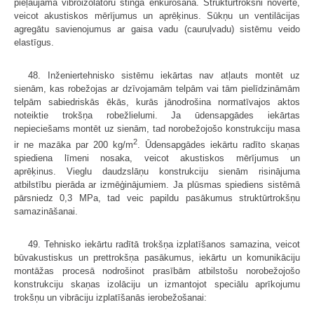
pieļaujama vibroizolatoru stinga enkurošana. Struktūrtroksni novērtē,
veicot akustiskos mērījumus un aprēķinus. Sūkņu un ventilācijas
agregātu savienojumus ar gaisa vadu (cauruļvadu) sistēmu veido
elastīgus.
48. Inženiertehnisko sistēmu iekārtas nav atļauts montēt uz
sienām, kas robežojas ar dzīvojamām telpām vai tām pielīdzināmām
telpām sabiedriskās ēkās, kurās jānodrošina normatīvajos aktos
noteiktie trokšņa robežlielumi. Ja ūdensapgādes iekārtas
nepieciešams montēt uz sienām, tad norobežojošo konstrukciju masa
2
ir ne mazāka par 200 kg/m
. Ūdensapgādes iekārtu radīto skaņas
spiediena līmeni nosaka, veicot akustiskos mērījumus un
aprēķinus. Vieglu daudzslāņu konstrukciju sienām risinājuma
atbilstību pierāda ar izmēģinājumiem. Ja plūsmas spiediens sistēmā
pārsniedz 0,3 MPa, tad veic papildu pasākumus struktūrtrokšņu
samazināšanai.
49. Tehnisko iekārtu radītā trokšņa izplatīšanos samazina, veicot
būvakustiskus un prettrokšņa pasākumus, iekārtu un komunikāciju
montāžas procesā nodrošinot prasībām atbilstošu norobežojošo
konstrukciju skaņas izolāciju un izmantojot speciālu aprīkojumu
trokšņu un vibrāciju izplatīšanās ierobežošanai: