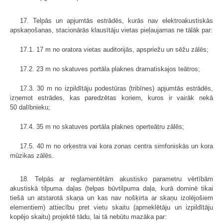
17. Telpās un apjumtās estrādēs, kurās nav elektroakustiskās
apskaņošanas, stacionārās klausītāju vietas pieļaujamas ne tālāk par:
17.1. 17 m no oratora vietas auditorijās, apspriežu un sēžu zālēs;
17.2. 23 m no skatuves portāla plaknes dramatiskajos teātros;
17.3. 30 m no izpildītāju podestūras (tribīnes) apjumtās estrādēs,
izņemot estrādes, kas paredzētas koriem, kuros ir vairāk nekā
50 dalībnieku;
17.4. 35 m no skatuves portāla plaknes operteātru zālēs;
17.5. 40 m no orķestra vai kora zonas centra simfoniskās un kora
mūzikas zālēs.
18. Telpās ar reglamentētām akustisko parametru vērtībām
akustiskā tilpuma daļas (telpas būvtilpuma daļa, kurā dominē tikai
tiešā un atstarotā skaņa un kas nav nošķirta ar skaņu izolējošiem
elementiem) attiecību pret vietu skaitu (apmeklētāju un izpildītāju
kopējo skaitu) projektē tādu, lai tā nebūtu mazāka par: