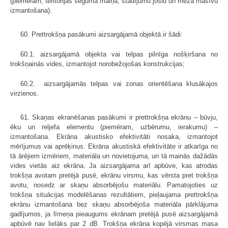
(piemēram, teritorijas seguma maiņa, stādījumu joslu un meža masīvu
izmantošana).
60. Prettrokšņa pasākumi aizsargājamā objektā ir šādi:
60.1. aizsargājamā objekta vai telpas pilnīga nošķiršana no
trokšņainās vides, izmantojot norobežojošas konstrukcijas;
60.2. aizsargājamās telpas vai zonas orientēšana klusākajos
virzienos.
61. Skaņas ekranēšanas pasākumi ir prettrokšņa ekrānu – būvju,
ēku un reljefa elementu (piemēram, uzbērumu, ierakumu) –
izmantošana. Ekrāna akustisko efektivitāti nosaka, izmantojot
mērījumus vai aprēķinus. Ekrāna akustiskā efektivitāte ir atkarīga no
tā ārējiem izmēriem, materiāla un novietojuma, un tā mainās dažādās
vides vietās aiz ekrāna. Ja aizsargājama arī apbūve, kas atrodas
trokšņa avotam pretējā pusē, ekrānu virsmu, kas vērsta pret trokšņa
avotu, nosedz ar skaņu absorbējošu materiālu. Pamatojoties uz
trokšņa situācijas modelēšanas rezultātiem, pieļaujama prettrokšņa
ekrānu izmantošana bez skaņu absorbējoša materiāla pārklājuma
gadījumos, ja līmeņa pieaugums ekrānam pretējā pusē aizsargājamā
apbūvē nav lielāks par 2 dB. Trokšņa ekrāna kopējā virsmas masa