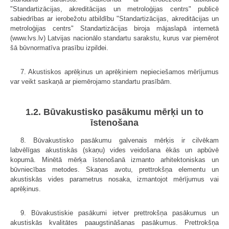
"Standartizācijas, akreditācijas un metroloģijas centrs" publicē
sabiedrības ar ierobežotu atbildību "Standartizācijas, akreditācijas un
metroloģijas centrs" Standartizācijas biroja mājaslapā internetā
(
www.lvs.lv
) Latvijas nacionālo standartu sarakstu, kurus var piemērot
šā būvnormatīva prasību izpildei.
7. Akustiskos aprēķinus un aprēķiniem nepieciešamos mērījumus
var veikt saskaņā ar piemērojamo standartu prasībām.
1.2. Būvakustisko pasākumu mērķi un to
īstenošana
8. Būvakustisko pasākumu galvenais mērķis ir cilvēkam
labvēlīgas akustiskās (skaņu) vides veidošana ēkās un apbūvē
kopumā. Minētā mērķa īstenošanā izmanto arhitektoniskas un
būvniecības metodes. Skaņas avotu, prettrokšņa elementu un
akustiskās vides parametrus nosaka, izmantojot mērījumus vai
aprēķinus.
9. Būvakustiskie pasākumi ietver prettrokšņa pasākumus un
akustiskās kvalitātes paaugstināšanas pasākumus. Prettrokšņa