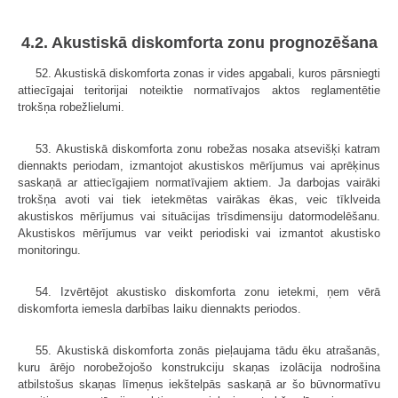
4.2. Akustiskā diskomforta zonu prognozēšana
52. Akustiskā diskomforta zonas ir vides apgabali, kuros pārsniegti
attiecīgajai teritorijai noteiktie normatīvajos aktos reglamentētie
trokšņa robežlielumi.
53. Akustiskā diskomforta zonu robežas nosaka atsevišķi katram
diennakts periodam, izmantojot akustiskos mērījumus vai aprēķinus
saskaņā ar attiecīgajiem normatīvajiem aktiem. Ja darbojas vairāki
trokšņa avoti vai tiek ietekmētas vairākas ēkas, veic tīklveida
akustiskos mērījumus vai situācijas trīsdimensiju datormodelēšanu.
Akustiskos mērījumus var veikt periodiski vai izmantot akustisko
monitoringu.
54. Izvērtējot akustisko diskomforta zonu ietekmi, ņem vērā
diskomforta iemesla darbības laiku diennakts periodos.
55. Akustiskā diskomforta zonās pieļaujama tādu ēku atrašanās,
kuru ārējo norobežojošo konstrukciju skaņas izolācija nodrošina
atbilstošus skaņas līmeņus iekštelpās saskaņā ar šo būvnormatīvu