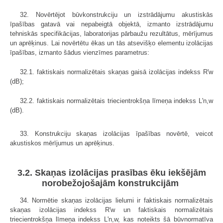
32. Novērtējot būvkonstrukciju un izstrādājumu akustiskās
īpašības gatavā vai nepabeigtā objektā, izmanto izstrādājumu
tehniskās specifikācijas, laboratorijas pārbaužu rezultātus, mērījumus
un aprēķinus. Lai novērtētu ēkas un tās atsevišķo elementu izolācijas
īpašības, izmanto šādus vienzīmes parametrus:
32.1. faktiskais normalizētais skaņas gaisā izolācijas indekss R'w
(dB);
32.2. faktiskais normalizētais triecientrokšņa līmeņa indekss L'n,w
(dB).
33. Konstrukciju skaņas izolācijas īpašības novērtē, veicot
akustiskos mērījumus un aprēķinus.
3.2. Skaņas izolācijas prasības ēku iekšējām
norobežojošajām konstrukcijām
34. Normētie skaņas izolācijas lielumi ir faktiskais normalizētais
skaņas izolācijas indekss R'w un faktiskais normalizētais
triecientrokšņa līmeņa indekss L'n,w, kas noteikts šā būvnormatīva