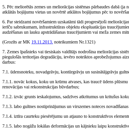
5. Pēc meliorētās zemes un meliorācijas sistēmas pārbaudes dabā (ja n
atklātās bojājumu vietas un novērtē atklātos bojājumus pēc to novērša
6. Par steidzami novēršamiem uzskatāmi tādi progresējoši meliorācijas
ierīču sabrukumam, infrastruktūras objektu ekspluatācijas traucējumi
audzēšanas un lauku apstrādāšanas traucējumiem vai meža zemes mit
(Grozīts ar MK
19.11.2013.
noteikumiem Nr.1321)
7. Zemes īpašnieks vai tiesiskais valdītājs nodrošina meliorācijas sis
piegulošās teritorijas degradāciju, ievēro noteiktos aprobežojumus ai
darbus:
7.1. ūdensnoteku, novadgrāvju, kontūrgrāvju un susinātājgrāvju gultn
7.1.1. novāc kokus, koku un krūmu atvases, kas traucē ūdens plūsmu gu
renovācijas vai rekonstrukcijas būvdarbus;
7.1.2. izvāc grunts ieskalojumus, sadzīves atkritumus un kritušus ko
7.1.3. labo gultnes nostiprinājumus un virszemes noteces novadīšanas
7.1.4. iztīra caurteku piesērējumu un atjauno to konstruktīvos element
7.1.5. labo nogāžu lokālas deformācijas un kājnieku laipu konstruktī