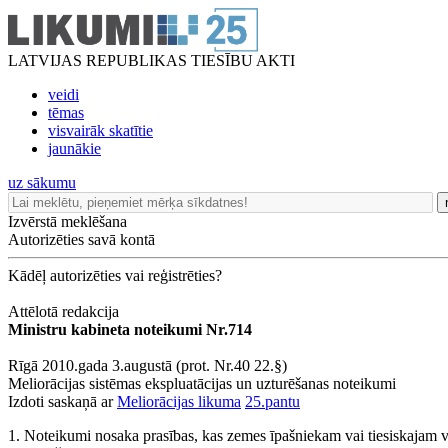
LATVIJAS REPUBLIKAS TIESĪBU AKTI
veidi
tēmas
visvairāk skatītie
jaunākie
uz sākumu
Izvērstā meklēšana
Autorizēties savā kontā
Kādēļ autorizēties vai reģistrēties?
Attēlotā redakcija
Ministru kabineta noteikumi Nr.714
Rīgā 2010.gada 3.augustā (prot. Nr.40 22.§)
Meliorācijas sistēmas ekspluatācijas un uzturēšanas noteikumi
Izdoti saskaņā ar
Meliorācijas likuma
25.pantu
1. Noteikumi nosaka prasības, kas zemes īpašniekam vai tiesiskajam v