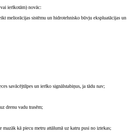
 vai ierīkotām) novāc:
eikt meliorācijas sistēmu un hidrotehnisko būvju ekspluatācijas un
ces savācējtilpes un ierīko signālstabiņus, ja tādu nav;
 uz drenu vadu trasēm;
e mazāk kā piecu metru attālumā uz katru pusi no iztekas;