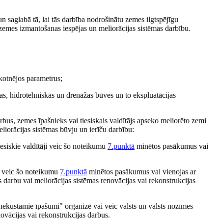
n saglabā tā, lai tās darbība nodrošinātu zemes ilgtspējīgu
 zemes izmantošanas iespējas un meliorācijas sistēmas darbību.
ākotnējos parametrus;
as, hidrotehniskās un drenāžas būves un to ekspluatācijas
bus, zemes īpašnieks vai tiesiskais valdītājs apseko meliorēto zemi
orācijas sistēmas būvju un ierīču darbību:
iesiskie valdītāji veic šo noteikumu
7.punktā
minētos pasākumus vai
ji veic šo noteikumu
7.punktā
minētos pasākumus vai vienojas ar
 darbu vai meliorācijas sistēmas renovācijas vai rekonstrukcijas
 nekustamie īpašumi" organizē vai veic valsts un valsts nozīmes
ovācijas vai rekonstrukcijas darbus.