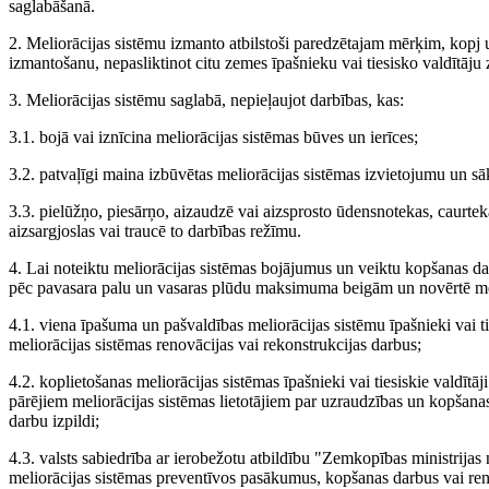
saglabāšanā.
2. Meliorācijas sistēmu izmanto atbilstoši paredzētajam mērķim, kopj u
izmantošanu, nepasliktinot citu zemes īpašnieku vai tiesisko valdītāju
3. Meliorācijas sistēmu saglabā, nepieļaujot darbības, kas:
3.1. bojā vai iznīcina meliorācijas sistēmas būves un ierīces;
3.2. patvaļīgi maina izbūvētas meliorācijas sistēmas izvietojumu un s
3.3. pielūžņo, piesārņo, aizaudzē vai aizsprosto ūdensnotekas, caurtek
aizsargjoslas vai traucē to darbības režīmu.
4. Lai noteiktu meliorācijas sistēmas bojājumus un veiktu kopšanas dar
pēc pavasara palu un vasaras plūdu maksimuma beigām un novērtē meli
4.1. viena īpašuma un pašvaldības meliorācijas sistēmu īpašnieki vai t
meliorācijas sistēmas renovācijas vai rekonstrukcijas darbus;
4.2. koplietošanas meliorācijas sistēmas īpašnieki vai tiesiskie valdītā
pārējiem meliorācijas sistēmas lietotājiem par uzraudzības un kopšanas
darbu izpildi;
4.3. valsts sabiedrība ar ierobežotu atbildību "Zemkopības ministrijas
meliorācijas sistēmas preventīvos pasākumus, kopšanas darbus vai ren