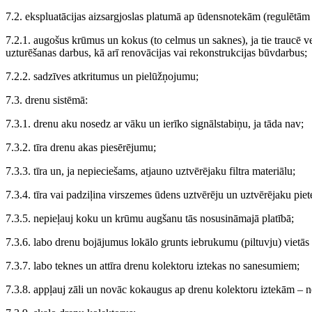
7.2. ekspluatācijas aizsargjoslas platumā ap ūdensnotekām (regulētām
7.2.1. augošus krūmus un kokus (to celmus un saknes), ja tie traucē v
uzturēšanas darbus, kā arī renovācijas vai rekonstrukcijas būvdarbus;
7.2.2. sadzīves atkritumus un pielūžņojumu;
7.3. drenu sistēmā:
7.3.1. drenu aku nosedz ar vāku un ierīko signālstabiņu, ja tāda nav;
7.3.2. tīra drenu akas piesērējumu;
7.3.3. tīra un, ja nepieciešams, atjauno uztvērējaku filtra materiālu;
7.3.4. tīra vai padziļina virszemes ūdens uztvērēju un uztvērējaku piete
7.3.5. nepieļauj koku un krūmu augšanu tās nosusināmajā platībā;
7.3.6. labo drenu bojājumus lokālo grunts iebrukumu (piltuvju) vietās
7.3.7. labo teknes un attīra drenu kolektoru iztekas no sanesumiem;
7.3.8. appļauj zāli un novāc kokaugus ap drenu kolektoru iztekām – n