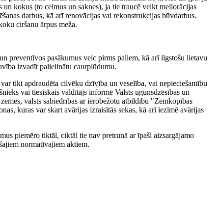
un kokus (to celmus un saknes), ja tie traucē veikt meliorācijas
ēšanas darbus, kā arī renovācijas vai rekonstrukcijas būvdarbus.
koku ciršanu ārpus meža.
n preventīvos pasākumus veic pirms paliem, kā arī ilgstošu lietavu
vība izvadīt palielinātu caurplūdumu.
ļ var tikt apdraudēta cilvēku dzīvība un veselība, vai nepieciešamību
eks vai tiesiskais valdītājs informē Valsts ugunsdzēsības un
a zemes, valsts sabiedrības ar ierobežotu atbildību "Zemkopības
s, kuras var skart avārijas izraisītās sekas, kā arī iezīmē avārijas
us piemēro tiktāl, ciktāl tie nav pretrunā ar īpaši aizsargājamo
ošajiem normatīvajiem aktiem.