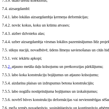
7.3.9. skalo drenu kolektorus;
7.4. aizsargdambī:
7.4.1. labo lokālas aizsargdambja ķermeņa deformācijas;
7.4.2. novāc kokus, koku un krūmu atvases;
7.4.3. aizber dzīvnieku alas;
7.4.4. uzber aizsargdambja virsmas lokālos pazeminājumus līdz projek
7.5. sūkņu stacijā, novadbūvē, ūdens līmeņu savienošanas un citās hi
7.5.1. veic iekārtu apkopi;
7.5.
2.
atjauno metāla daļu krāsojumu un pretkorozijas pārklājumu;
7.5.3. labo koka konstrukciju bojājumus un atjauno krāsojumu;
7.5.4. aizdarina plaisas un izdrupumus betona konstrukcijās;
7.5.5. labo nogāžu nostiprinājuma bojājumus un izskalojumus;
7.5.6. novērš būves konstrukciju deformācijas vai nevienmērīgas sēša
7.6. meža zemēs novadgrāvju, susinātājgrāvju un kontūrgrāvju atbērtn