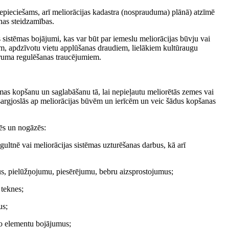
epieciešams, arī meliorācijas kadastra (nosprauduma) plānā) atzīmē
nas steidzamības.
 sistēmas bojājumi, kas var būt par iemeslu meliorācijas būvju vai
em, apdzīvotu vietu applūšanas draudiem, lielākiem kultūraugu
ruma regulēšanas traucējumiem.
tēmas kopšanu un saglabāšanu tā, lai nepieļautu meliorētās zemes vai
zsargjoslās ap meliorācijas būvēm un ierīcēm un veic šādus kopšanas
ēs un nogāzēs:
ltnē vai meliorācijas sistēmas uzturēšanas darbus, kā arī
kus, pielūžņojumu, piesērējumu, bebru aizsprostojumus;
 teknes;
us;
vo elementu bojājumus;