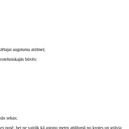
tētajai augstuma atzīmei;
drotehniskajās būvēs:
nās sekas;
es pusē, bet ne vairāk kā astoņu metru attālumā no krotes un grāvja