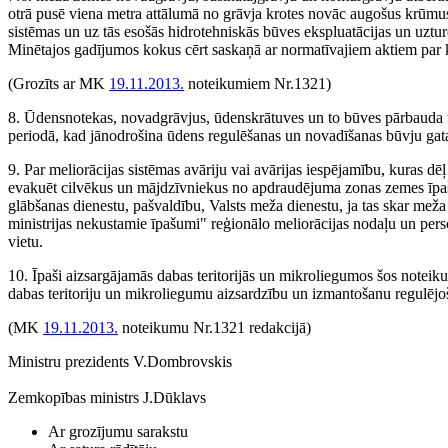
otrā pusē viena metra attālumā no grāvja krotes novāc augošus krūmus 
sistēmas un uz tās esošās hidrotehniskās būves ekspluatācijas un uztur
Minētajos gadījumos kokus cērt saskaņā ar normatīvajiem aktiem par 
(Grozīts ar MK
19.11.2013.
noteikumiem Nr.1321)
8. Ūdensnotekas, novadgrāvjus, ūdenskrātuves un to būves pārbauda u
periodā, kad jānodrošina ūdens regulēšanas un novadīšanas būvju gata
9. Par meliorācijas sistēmas avāriju vai avārijas iespējamību, kuras dē
evakuēt cilvēkus un mājdzīvniekus no apdraudējuma zonas zemes īpašni
glābšanas dienestu, pašvaldību, Valsts meža dienestu, ja tas skar mež
ministrijas nekustamie īpašumi" reģionālo meliorācijas nodaļu un persona
vietu.
10. Īpaši aizsargājamās dabas teritorijās un mikroliegumos šos noteikum
dabas teritoriju un mikroliegumu aizsardzību un izmantošanu regulēj
(MK
19.11.2013.
noteikumu Nr.1321 redakcijā)
Ministru prezidents V.Dombrovskis
Zemkopības ministrs J.Dūklavs
Ar grozījumu sarakstu