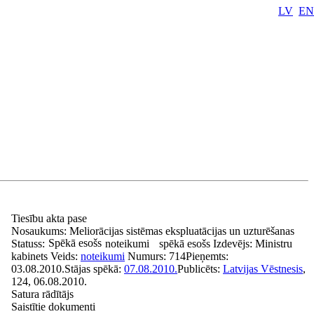
LV
EN
Tiesību akta pase
Nosaukums:
Meliorācijas sistēmas ekspluatācijas un uzturēšanas
Spēkā esošs
Statuss:
noteikumi
spēkā esošs
Izdevējs:
Ministru
kabinets
Veids:
noteikumi
Numurs:
714
Pieņemts:
03.08.2010.
Stājas spēkā:
07.08.2010.
Publicēts:
Latvijas Vēstnesis
,
124, 06.08.2010.
Satura rādītājs
Saistītie dokumenti