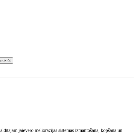
meklēt
aldītājam jāievēro meliorācijas sistēmas izmantošanā, kopšanā un