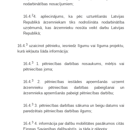
nodarbinātības nosacījumiem;
2
16.4.
4. apliecinājums, ka pēc uzturēšanās Latvijas
Republikā ārzemniekam tiks nodrošināta nodarbinātība
uzņēmumā, kas ārzemnieku nosūta veikt darbu Latvijas
Republikā;
3
16.4.
uzaicinot pētnieku, iesniedz līgumu vai līguma projektu,
kurā iekļauta šāda informācija:
3
16.4.
1. pētniecības darbības nosaukums, mērķis vai
pētniecības joma;
3
16.4.
2. pētniecības iestādes apņemšanās uzņemt
ārzemnieku pētniecības darbības pabeigšanai un
ārzemnieka apņemšanās pabeigt pētniecības darbību;
3
16.4.
3. pētniecības darbības sākuma un beigu datums vai
paredzētais pētniecības darbības ilgums;
3
16.4.
4. informācija par dalību mobilitātes pasākumos citās
Eiropas Savienības dalībvalstīs, ja tāda ir plānota;