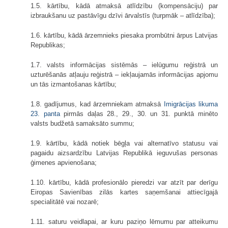
1.5. kārtību, kādā atmaksā atlīdzību (kompensāciju) par
izbraukšanu uz pastāvīgu dzīvi ārvalstīs (turpmāk – atlīdzība);
1.6. kārtību, kādā ārzemnieks piesaka prombūtni ārpus Latvijas
Republikas;
1.7. valsts informācijas sistēmās – ielūgumu reģistrā un
uzturēšanās atļauju reģistrā – iekļaujamās informācijas apjomu
un tās izmantošanas kārtību;
1.8. gadījumus, kad ārzemniekam atmaksā
Imigrācijas likuma
23. panta
pirmās daļas 28., 29., 30. un 31. punktā minēto
valsts budžetā samaksāto summu;
1.9. kārtību, kādā notiek bēgļa vai alternatīvo statusu vai
pagaidu aizsardzību Latvijas Republikā ieguvušas personas
ģimenes apvienošana;
1.10. kārtību, kādā profesionālo pieredzi var atzīt par derīgu
Eiropas Savienības zilās kartes saņemšanai attiecīgajā
specialitātē vai nozarē;
1.11. saturu veidlapai, ar kuru paziņo lēmumu par atteikumu