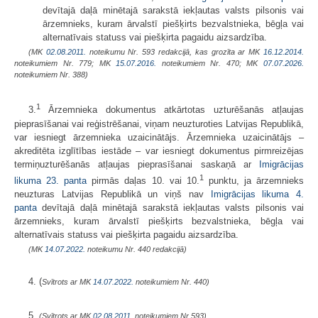
devītajā daļā minētajā sarakstā iekļautas valsts pilsonis vai
ārzemnieks, kuram ārvalstī piešķirts bezvalstnieka, bēgļa vai
alternatīvais statuss vai piešķirta pagaidu aizsardzība.
(MK
02.08.2011.
noteikumu Nr. 593 redakcijā, kas grozīta ar MK
16.12.2014.
noteikumiem Nr. 779; MK
15.07.2016.
noteikumiem Nr. 470; MK
07.07.2026.
noteikumiem Nr. 388)
1
3.
Ārzemnieka dokumentus atkārtotas uzturēšanās atļaujas
pieprasīšanai vai reģistrēšanai, viņam neuzturoties Latvijas Republikā,
var iesniegt ārzemnieka uzaicinātājs. Ārzemnieka uzaicinātājs –
akreditēta izglītības iestāde – var iesniegt dokumentus pirmreizējas
termiņuzturēšanās atļaujas pieprasīšanai saskaņā ar
Imigrācijas
1
likuma
23. panta
pirmās daļas 10. vai 10.
punktu, ja ārzemnieks
neuzturas Latvijas Republikā un viņš nav
Imigrācijas likuma
4.
panta
devītajā daļā minētajā sarakstā iekļautas valsts pilsonis vai
ārzemnieks, kuram ārvalstī piešķirts bezvalstnieka, bēgļa vai
alternatīvais statuss vai piešķirta pagaidu aizsardzība.
(MK
14.07.2022.
noteikumu Nr. 440 redakcijā)
4. (
Svītrots ar MK
14.07.2022.
noteikumiem Nr. 440)
5.
(Svītrots ar MK
02.08.2011.
noteikumiem Nr.593)