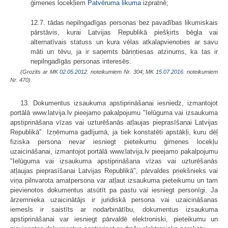
ģimenes locekļiem
Patvēruma likuma
izpratnē;
12.7. tādas nepilngadīgas personas bez pavadības likumiskais
pārstāvis, kurai Latvijas Republikā piešķirts bēgļa vai
alternatīvais statuss un kura vēlas atkalapvienoties ar savu
māti un tēvu, ja ir saņemts bāriņtiesas atzinums, ka tas ir
nepilngadīgās personas interesēs.
(Grozīts ar MK
02.05.2012.
noteikumiem Nr. 304; MK
15.07.2016.
noteikumiem
Nr. 470)
13. Dokumentus izsaukuma apstiprināšanai iesniedz, izmantojot
portālā www.latvija.lv pieejamo pakalpojumu "Ielūguma vai izsaukuma
apstiprināšana vīzas vai uzturēšanās atļaujas pieprasīšanai Latvijas
Republikā". Izņēmuma gadījumā, ja tiek konstatēti apstākļi, kuru dēļ
fiziska persona nevar iesniegt pieteikumu ģimenes locekļu
uzaicināšanai, izmantojot portālā www.latvija.lv pieejamo pakalpojumu
"Ielūguma vai izsaukuma apstiprināšana vīzas vai uzturēšanās
atļaujas pieprasīšanai Latvijas Republikā", pārvaldes priekšnieks vai
viņa pilnvarota amatpersona var atļaut izsaukuma pieteikumu un tam
pievienotos dokumentus atsūtīt pa pastu vai iesniegt personīgi. Ja
ārzemnieka uzaicinātājs ir juridiskā persona vai uzaicināšanas
iemesls ir saistīts ar nodarbinātību, dokumentus izsaukuma
apstiprināšanai var iesniegt pārvaldē elektroniski, pieteikumu un