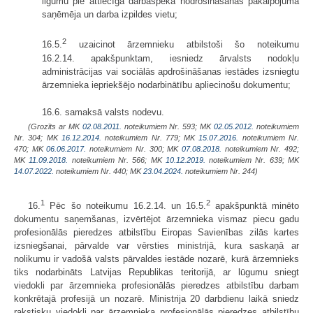
ilgumu pie attiecīgā darbaspēka nodrošināšanas pakalpojuma
saņēmēja un darba izpildes vietu;
2
16.5.
uzaicinot ārzemnieku atbilstoši šo noteikumu
16.2.14. apakšpunktam, iesniedz ārvalsts nodokļu
administrācijas vai sociālās apdrošināšanas iestādes izsniegtu
ārzemnieka iepriekšējo nodarbinātību apliecinošu dokumentu;
16.6. samaksā valsts nodevu.
(Grozīts ar MK
02.08.2011.
noteikumiem Nr. 593; MK
02.05.2012.
noteikumiem
Nr. 304; MK
16.12.2014.
noteikumiem Nr. 779; MK
15.07.2016.
noteikumiem Nr.
470; MK
06.06.2017.
noteikumiem Nr. 300; MK
07.08.2018.
noteikumiem Nr. 492;
MK
11.09.2018.
noteikumiem Nr. 566; MK
10.12.2019.
noteikumiem Nr. 639; MK
14.07.2022.
noteikumiem Nr. 440; MK
23.04.2024.
noteikumiem Nr. 244)
1
2
16.
Pēc šo noteikumu 16.2.14. un 16.5.
apakšpunktā minēto
dokumentu saņemšanas, izvērtējot ārzemnieka vismaz piecu gadu
profesionālās pieredzes atbilstību Eiropas Savienības zilās kartes
izsniegšanai, pārvalde var vērsties ministrijā, kura saskaņā ar
nolikumu ir vadošā valsts pārvaldes iestāde nozarē, kurā ārzemnieks
tiks nodarbināts Latvijas Republikas teritorijā, ar lūgumu sniegt
viedokli par ārzemnieka profesionālās pieredzes atbilstību darbam
konkrētajā profesijā un nozarē. Ministrija 20 darbdienu laikā sniedz
rakstisku viedokli par ārzemnieka profesionālās pieredzes atbilstību