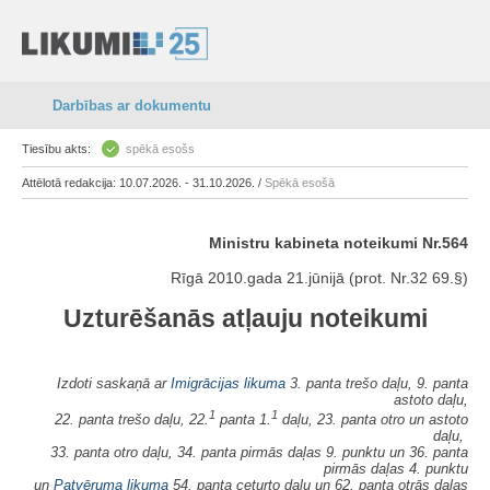
Darbības ar dokumentu
Tiesību akts:
spēkā esošs
Attēlotā redakcija: 10.07.2026. - 31.10.2026. /
Spēkā esošā
Ministru kabineta noteikumi Nr.564
Rīgā 2010.gada 21.jūnijā (prot. Nr.32 69.§)
Uzturēšanās atļauju noteikumi
Izdoti saskaņā ar
Imigrācijas likuma
3. panta trešo daļu, 9. panta
astoto daļu,
1
1
22. panta trešo daļu, 22.
panta 1.
daļu, 23. panta otro un astoto
daļu,
33. panta otro daļu, 34. panta pirmās daļas 9. punktu un 36. panta
pirmās daļas 4. punktu
un
Patvēruma likuma
54. panta ceturto daļu un 62. panta otrās daļas