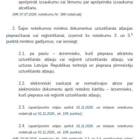
apstiprināt izsaukumu vai lēmumu par apstiprināta izsaukuma
atcelšanu.
(MK
07.07.2026.
noteikumu Nr. 388 redakcijā)
2. Šajos noteikumos minētos dokumentus uzturēšanās atļaujas
1
pieprasīšanai vai reģistrēšanai, izņemot šo noteikumu
3.
un
3.
punktā
minētos gadījumus, var iesniegt:
2.1. pa pastu – ārzemnieks, kurš pieprasa atkārtotu
uzturēšanās atļauju vai reģistrē uzturēšanās atļauju, vai
uzturas Latvijas Republikas teritorijā un pieprasa pirmreizēju
uzturēšanās atļauju;
2.2. elektroniski saskaņā ar normatīvajos aktos par
elektronisko dokumentu apriti noteikto kārtību – ārzemnieks,
kurš pieprasa vai reģistrē uzturēšanās atļauju;
2.3.
(apakšpunkts stājas spēkā
01.11.2026.
un iekļauts noteikumu
;
redakcijā uz
01.11.2026.
, sk.
109. punktu
)
2.4.
(apakšpunkts stājas spēkā
01.11.2026.
un iekļauts noteikumu
.
redakcijā uz
01.11.2026.
, sk.
109. punktu
)
(MK
23.04.2024.
noteikumu Nr. 244 redakcijā; 2.3. un 2.4. apakšpunkts stājas