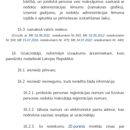
kārtībā, un juridiskā persona veic maksājumus saskaņā ar
nodokļu administrācijas lēmumu (samaksas grafiku),
izņemot gadījumu, ja nodokļu administrācijas lēmuma
izpilde ir apturēta uz pirmstiesas izskatīšanas laiku;
15.3. samaksā valsts nodevu.
(Grozīts ar MK
02.08.2011.
noteikumiem Nr.593; MK
02.05.2012.
noteikumiem
Nr.304; MK
15.07.2016.
noteikumiem Nr. 470; MK
14.07.2022.
noteikumiem Nr. 440)
16. Uzaicinātājs, noformējot izsaukumu ārzemniekam, kuru
paredzēts nodarbināt Latvijas Republikā:
16.1. iesniedz pilnvaru;
16.2. iesniedz iesniegumu, kurā norādīta šāda informācija:
16.2.1. juridiskās personas reģistrācijas numurs vai fiziskas
personas nodokļu maksātāja reģistrācijas numurs;
16.2.2. tālruņa numurs un elektroniskā pasta adrese, kas
nodrošina saziņas iespējas ar uzaicinātāju;
16.2.3. šo noteikumu
20.punktā
minētās ziņas par