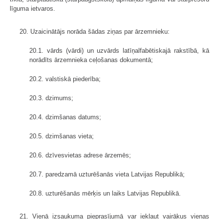
līguma ietvaros.
20. Uzaicinātājs norāda šādas ziņas par ārzemnieku:
20.1. vārds (vārdi) un uzvārds latīņalfabētiskajā rakstībā, kā
norādīts ārzemnieka ceļošanas dokumentā;
20.2. valstiskā piederība;
20.3. dzimums;
20.4. dzimšanas datums;
20.5. dzimšanas vieta;
20.6. dzīvesvietas adrese ārzemēs;
20.7. paredzamā uzturēšanās vieta Latvijas Republikā;
20.8. uzturēšanās mērķis un laiks Latvijas Republikā.
21. Vienā izsaukuma pieprasījumā var iekļaut vairākus vienas