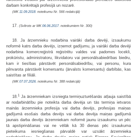
darbam konkrētajā profesijā un nozarē.
(MK
11.09.2018.
noteikumu Nr. 566 redakcijā)
17.
(Svītrots ar MK
06.06.2017.
noteikumiem Nr. 300)
18. Ja ārzemnieku nodarbina vairāki darba devēji, izsaukumu
noformē katrs darba devējs, izņemot gadījumu, ja vairāki darba devēji
nodarbina komercreģistrā reģistrētu valdes vai padomes locekli,
prokūristu, administratoru, likvidatoru vai personālsabiedrības biedru,
kam ir tiesības pārstāvēt personālsabiedrību, vai personu, kura
pilnvarota pārstāvēt komersantu (ārvalsts komersantu) darbībās, kas
saistītas ar filiāli.
(MK
07.07.2026.
noteikumu Nr. 388 redakcijā)
1
18.
Ja ārzemniekam izsniegta termiņuzturēšanās atļauja saistībā
ar nodarbinātību pie noteikta darba devēja un tās termiņa ietvaros
mainās ārzemnieka profesija vai darba devējs, profesijas maiņas
gadījumā esošais darba devējs vai darba devēja maiņas gadījumā
jaunais darba devējs ārzemniekam noformē jaunu izsaukumu un pēc
tā apstiprināšanas vai ne vēlāk kā 30 dienas pēc izsaukuma
pieteikuma iesniegšanas pārvaldē var uzsākt ārzemnieka