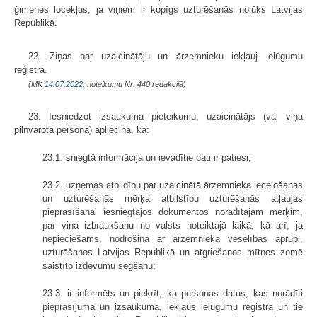
ģimenes locekļus, ja viņiem ir kopīgs uzturēšanās nolūks Latvijas
Republikā.
22. Ziņas par uzaicinātāju un ārzemnieku iekļauj ielūgumu
reģistrā.
(MK
14.07.2022.
noteikumu Nr. 440 redakcijā)
23. Iesniedzot izsaukuma pieteikumu, uzaicinātājs (vai viņa
pilnvarota persona) apliecina, ka:
23.1. sniegtā informācija un ievadītie dati ir patiesi;
23.2. uzņemas atbildību par uzaicinātā ārzemnieka ieceļošanas
un uzturēšanās mērķa atbilstību uzturēšanās atļaujas
pieprasīšanai iesniegtajos dokumentos norādītajam mērķim,
par viņa izbraukšanu no valsts noteiktajā laikā, kā arī, ja
nepieciešams, nodrošina ar ārzemnieka veselības aprūpi,
uzturēšanos Latvijas Republikā un atgriešanos mītnes zemē
saistīto izdevumu segšanu;
23.3. ir informēts un piekrīt, ka personas datus, kas norādīti
pieprasījumā un izsaukumā, iekļaus ielūgumu reģistrā un tie