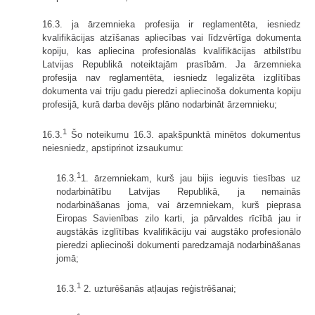
16.3. ja ārzemnieka profesija ir reglamentēta, iesniedz
kvalifikācijas atzīšanas apliecības vai līdzvērtīga dokumenta
kopiju, kas apliecina profesionālās kvalifikācijas atbilstību
Latvijas Republikā noteiktajām prasībām. Ja ārzemnieka
profesija nav reglamentēta, iesniedz legalizēta izglītības
dokumenta vai triju gadu pieredzi apliecinoša dokumenta kopiju
profesijā, kurā darba devējs plāno nodarbināt ārzemnieku;
1
16.3.
Šo noteikumu 16.3. apakšpunktā minētos dokumentus
neiesniedz, apstiprinot izsaukumu:
1
16.3.
1. ārzemniekam, kurš jau bijis ieguvis tiesības uz
nodarbinātību Latvijas Republikā, ja nemainās
nodarbināšanas joma, vai ārzemniekam, kurš pieprasa
Eiropas Savienības zilo karti, ja pārvaldes rīcībā jau ir
augstākās izglītības kvalifikāciju vai augstāko profesionālo
pieredzi apliecinoši dokumenti paredzamajā nodarbināšanas
jomā;
1
16.3.
2. uzturēšanās atļaujas reģistrēšanai;