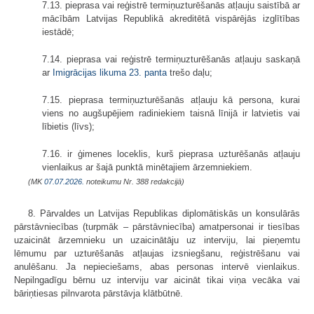
7.13. pieprasa vai reģistrē termiņuzturēšanās atļauju saistībā ar
mācībām Latvijas Republikā akreditētā vispārējās izglītības
iestādē;
7.14. pieprasa vai reģistrē termiņuzturēšanās atļauju saskaņā
ar
Imigrācijas likuma
23. panta
trešo daļu;
7.15. pieprasa termiņuzturēšanās atļauju kā persona, kurai
viens no augšupējiem radiniekiem taisnā līnijā ir latvietis vai
lībietis (līvs);
7.16. ir ģimenes loceklis, kurš pieprasa uzturēšanās atļauju
vienlaikus ar šajā punktā minētajiem ārzemniekiem.
(MK
07.07.2026.
noteikumu Nr. 388 redakcijā)
8. Pārvaldes un Latvijas Republikas diplomātiskās un konsulārās
pārstāvniecības (turpmāk – pārstāvniecība) amatpersonai ir tiesības
uzaicināt ārzemnieku un uzaicinātāju uz interviju, lai pieņemtu
lēmumu par uzturēšanās atļaujas izsniegšanu, reģistrēšanu vai
anulēšanu. Ja nepieciešams, abas personas intervē vienlaikus.
Nepilngadīgu bērnu uz interviju var aicināt tikai viņa vecāka vai
bāriņtiesas pilnvarota pārstāvja klātbūtnē.