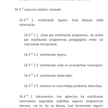
4
16.4.
uzaicinot stažieri, iesniedz:
4
16.4.
1. stažēšanās līgumu, kurā iekļauta šāda
informācija:
4
16.4.
1.1. ziņas par stažēšanās programmu, tai skaitā
par stažēšanās programmas pedagoģisko mērķi vai
mācīšanās komponenti;
4
16.4.
1.2. stažēšanās ilgums;
4
16.4.
1.3. stažēšanās vieta un uzraudzības nosacījumi;
4
16.4.
1.4. stažēšanās darba laiks;
4
16.4.
1.5. stažiera un uzaicinātāja juridiskās attiecības;
4
16.4.
2. dokumentus, kas apliecina, ka stažēšanās
norisināsies augstākās izglītības ieguves programmas
ietvaros, vai to, ka no dienas, kad ārzemnieks ieguvis