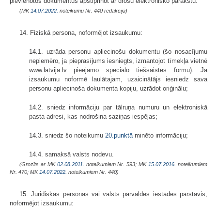
pievienotos dokumentus apstiprinot ar drošu elektronisko parakstu.
(MK
14.07.2022.
noteikumu Nr. 440 redakcijā)
14. Fiziskā persona, noformējot izsaukumu:
14.1. uzrāda personu apliecinošu dokumentu (šo nosacījumu
nepiemēro, ja pieprasījums iesniegts, izmantojot tīmekļa vietnē
www.latvija.lv pieejamo speciālo tiešsaistes formu). Ja
izsaukumu noformē laulātajam, uzaicinātājs iesniedz sava
personu apliecinoša dokumenta kopiju, uzrādot oriģinālu;
14.2. sniedz informāciju par tālruņa numuru un elektroniskā
pasta adresi, kas nodrošina saziņas iespējas;
14.3. sniedz šo noteikumu
20.punktā
minēto informāciju;
14.4. samaksā valsts nodevu.
(Grozīts ar MK
02.08.2011.
noteikumiem Nr. 593; MK
15.07.2016.
noteikumiem
Nr. 470; MK
14.07.2022.
noteikumiem Nr. 440)
15. Juridiskās personas vai valsts pārvaldes iestādes pārstāvis,
noformējot izsaukumu: