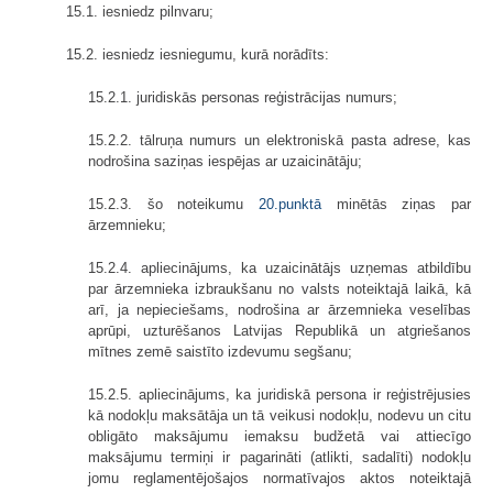
15.1. iesniedz pilnvaru;
15.2. iesniedz iesniegumu, kurā norādīts:
15.2.1. juridiskās personas reģistrācijas numurs;
15.2.2. tālruņa numurs un elektroniskā pasta adrese, kas
nodrošina saziņas iespējas ar uzaicinātāju;
15.2.3. šo noteikumu
20.punktā
minētās ziņas par
ārzemnieku;
15.2.4. apliecinājums, ka uzaicinātājs uzņemas atbildību
par ārzemnieka izbraukšanu no valsts noteiktajā laikā, kā
arī, ja nepieciešams, nodrošina ar ārzemnieka veselības
aprūpi, uzturēšanos Latvijas Republikā un atgriešanos
mītnes zemē saistīto izdevumu segšanu;
15.2.5. apliecinājums, ka juridiskā persona ir reģistrējusies
kā nodokļu maksātāja un tā veikusi nodokļu, nodevu un citu
obligāto maksājumu iemaksu budžetā vai attiecīgo
maksājumu termiņi ir pagarināti (atlikti, sadalīti) nodokļu
jomu reglamentējošajos normatīvajos aktos noteiktajā