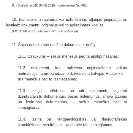
9.
(Svītrots ar MK
07.08.2018.
noteikumiem Nr. 492)
10. Iesniedzot izsaukuma vai uzturēšanās atļaujas pieprasījumu,
iesniedz dokumentu oriģinālus vai to apliecinātas kopijas.
(MK
06.06.2017.
noteikumu Nr. 300 redakcijā)
11. Šajos noteikumos minētie dokumenti ir derīgi:
11.1. izsaukums – sešus mēnešus pēc tā apstiprināšanas;
11.2. dokumenti, kas apliecina nepieciešamo iztikas
nodrošinājumu un paredzamo dzīvesvietu Latvijas Republikā, –
trīs mēnešus pēc to izsniegšanas;
11.3. izziņas, vēstules un citi dokumenti, izņemot
dzimtsarakstu dokumentus, tiesas nolēmumus, arhīva izziņas
un izglītības dokumentus, – sešus mēnešus pēc to
izsniegšanas;
11.4. izziņa par rentgenoloģiskās vai fluorogrāfiskās
izmeklēšanas rezultātiem – gadu pēc tās izsniegšanas.