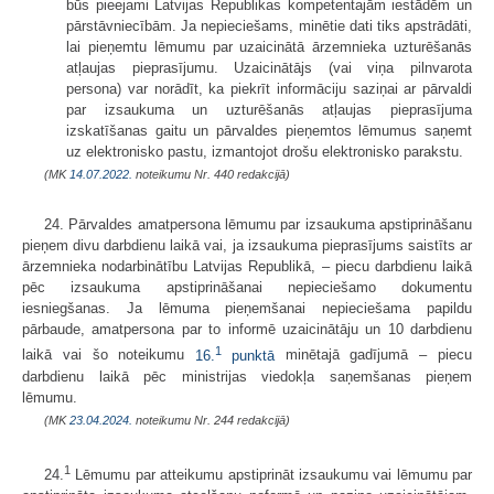
būs pieejami Latvijas Republikas kompetentajām iestādēm un
pārstāvniecībām. Ja nepieciešams, minētie dati tiks apstrādāti,
lai pieņemtu lēmumu par uzaicinātā ārzemnieka uzturēšanās
atļaujas pieprasījumu. Uzaicinātājs (vai viņa pilnvarota
persona) var norādīt, ka piekrīt informāciju saziņai ar pārvaldi
par izsaukuma un uzturēšanās atļaujas pieprasījuma
izskatīšanas gaitu un pārvaldes pieņemtos lēmumus saņemt
uz elektronisko pastu, izmantojot drošu elektronisko parakstu.
(MK
14.07.2022.
noteikumu Nr. 440 redakcijā)
24. Pārvaldes amatpersona lēmumu par izsaukuma apstiprināšanu
pieņem divu darbdienu laikā vai, ja izsaukuma pieprasījums saistīts ar
ārzemnieka nodarbinātību Latvijas Republikā, – piecu darbdienu laikā
pēc izsaukuma apstiprināšanai nepieciešamo dokumentu
iesniegšanas. Ja lēmuma pieņemšanai nepieciešama papildu
pārbaude, amatpersona par to informē uzaicinātāju un 10 darbdienu
1
laikā vai šo noteikumu
16.
punktā
minētajā gadījumā – piecu
darbdienu laikā pēc ministrijas viedokļa saņemšanas pieņem
lēmumu.
(MK
23.04.2024.
noteikumu Nr. 244 redakcijā)
1
24.
Lēmumu par atteikumu apstiprināt izsaukumu vai lēmumu par