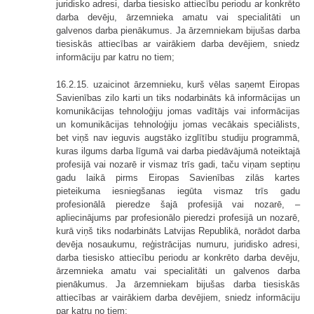
juridisko adresi, darba tiesisko attiecību periodu ar konkrēto
darba devēju, ārzemnieka amatu vai specialitāti un
galvenos darba pienākumus. Ja ārzemniekam bijušas darba
tiesiskās attiecības ar vairākiem darba devējiem, sniedz
informāciju par katru no tiem;
16.2.15. uzaicinot ārzemnieku, kurš vēlas saņemt Eiropas
Savienības zilo karti un tiks nodarbināts kā informācijas un
komunikācijas tehnoloģiju jomas vadītājs vai informācijas
un komunikācijas tehnoloģiju jomas vecākais speciālists,
bet viņš nav ieguvis augstāko izglītību studiju programmā,
kuras ilgums darba līgumā vai darba piedāvājumā noteiktajā
profesijā vai nozarē ir vismaz trīs gadi, taču viņam septiņu
gadu laikā pirms Eiropas Savienības zilās kartes
pieteikuma iesniegšanas iegūta vismaz trīs gadu
profesionālā pieredze šajā profesijā vai nozarē, –
apliecinājums par profesionālo pieredzi profesijā un nozarē,
kurā viņš tiks nodarbināts Latvijas Republikā, norādot darba
devēja nosaukumu, reģistrācijas numuru, juridisko adresi,
darba tiesisko attiecību periodu ar konkrēto darba devēju,
ārzemnieka amatu vai specialitāti un galvenos darba
pienākumus. Ja ārzemniekam bijušas darba tiesiskās
attiecības ar vairākiem darba devējiem, sniedz informāciju
par katru no tiem;