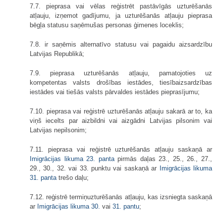
7.7. pieprasa vai vēlas reģistrēt pastāvīgās uzturēšanās
atļauju, izņemot gadījumu, ja uzturēšanās atļauju pieprasa
bēgļa statusu saņēmušas personas ģimenes loceklis;
7.8. ir saņēmis alternatīvo statusu vai pagaidu aizsardzību
Latvijas Republikā;
7.9. pieprasa uzturēšanās atļauju, pamatojoties uz
kompetentas valsts drošības iestādes, tiesībaizsardzības
iestādes vai tiešās valsts pārvaldes iestādes pieprasījumu;
7.10. pieprasa vai reģistrē uzturēšanās atļauju sakarā ar to, ka
viņš iecelts par aizbildni vai aizgādni Latvijas pilsonim vai
Latvijas nepilsonim;
7.11. pieprasa vai reģistrē uzturēšanās atļauju saskaņā ar
Imigrācijas likuma
23. panta
pirmās daļas 23., 25., 26., 27.,
29., 30., 32. vai 33. punktu vai saskaņā ar
Imigrācijas likuma
31. panta
trešo daļu;
7.12. reģistrē termiņuzturēšanās atļauju, kas izsniegta saskaņā
ar
Imigrācijas likuma
30.
vai
31. pantu
;