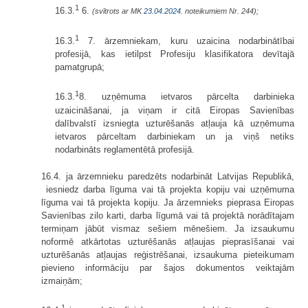
1
16.3.
6.
(svītrots ar MK
23.04.2024.
noteikumiem Nr. 244);
1
16.3.
7. ārzemniekam, kuru uzaicina nodarbinātībai
profesijā, kas ietilpst Profesiju klasifikatora devītajā
pamatgrupā;
1
16.3.
8. uzņēmuma ietvaros pārcelta darbinieka
uzaicināšanai, ja viņam ir citā Eiropas Savienības
dalībvalstī izsniegta uzturēšanās atļauja kā uzņēmuma
ietvaros pārceltam darbiniekam un ja viņš netiks
nodarbināts reglamentētā profesijā.
16.4. ja ārzemnieku paredzēts nodarbināt Latvijas Republikā,
iesniedz darba līguma vai tā projekta kopiju vai uzņēmuma
līguma vai tā projekta kopiju. Ja ārzemnieks pieprasa Eiropas
Savienības zilo karti, darba līgumā vai tā projektā norādītajam
termiņam jābūt vismaz sešiem mēnešiem. Ja izsaukumu
noformē atkārtotas uzturēšanās atļaujas pieprasīšanai vai
uzturēšanās atļaujas reģistrēšanai, izsaukuma pieteikumam
pievieno informāciju par šajos dokumentos veiktajām
izmaiņām;
1