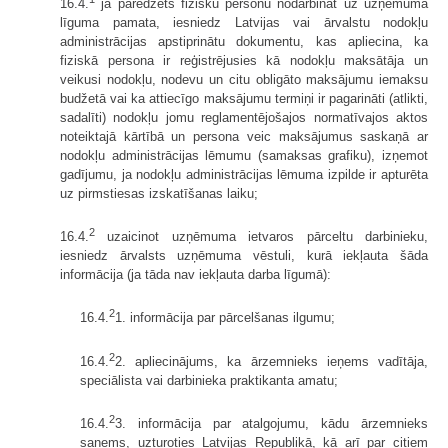
16.4.
ja paredzēts fizisku personu nodarbināt uz uzņēmuma
līguma pamata, iesniedz Latvijas vai ārvalstu nodokļu
administrācijas apstiprinātu dokumentu, kas apliecina, ka
fiziskā persona ir reģistrējusies kā nodokļu maksātāja un
veikusi nodokļu, nodevu un citu obligāto maksājumu iemaksu
budžetā vai ka attiecīgo maksājumu termiņi ir pagarināti (atlikti,
sadalīti) nodokļu jomu reglamentējošajos normatīvajos aktos
noteiktajā kārtībā un persona veic maksājumus saskaņā ar
nodokļu administrācijas lēmumu (samaksas grafiku), izņemot
gadījumu, ja nodokļu administrācijas lēmuma izpilde ir apturēta
uz pirmstiesas izskatīšanas laiku;
2
16.4.
uzaicinot uzņēmuma ietvaros pārceltu darbinieku,
iesniedz ārvalsts uzņēmuma vēstuli, kurā iekļauta šāda
informācija (ja tāda nav iekļauta darba līgumā):
2
16.4.
1. informācija par pārcelšanas ilgumu;
2
16.4.
2. apliecinājums, ka ārzemnieks ieņems vadītāja,
speciālista vai darbinieka praktikanta amatu;
2
16.4.
3. informācija par atalgojumu, kādu ārzemnieks
saņems, uzturoties Latvijas Republikā, kā arī par citiem