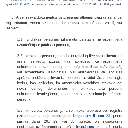
spēkā
01.11.2026.
un iekļauts noteikumu redakcijā uz
01.11.2026.
, sk.
109. punktu
)
3. Ārzemnieka dokumentus uzturēšanās atļaujas pieprasīšanai vai
reģistrēšanai, viņam uzturoties dokumentu iesniegšanas valstī, var
iesniegt:
3.1. juridiskās personas pilnvarots pārstāvis, ja ārzemnieka
uzaicinātājs ir juridiska persona;
3.2. pilnvarota persona, uzrādot notariāli apliecinātu pilnvaru un
ārsta izsniegtu izziņu, kas apliecina, ka ārzemnieks
dokumentus nevar iesniegt personīgi veselības stāvokļa dēļ,
vai ārzemnieka uzaicinātājs, vai ārstniecības vai sociālās
aprūpes iestādes pilnvarota persona, uzrādot ārsta izsniegtu
izziņu, kas apliecina, ka ārzemnieks veselības stāvokļa dēļ
nevar iesniegt dokumentus un pilnvarot citu personu
dokumentu iesniegšanai, ja ārzemnieka uzaicinātājs ir fiziska
persona;
3.3. pilnvarota persona, ja ārzemnieks pieprasa vai reģistrē
uzturēšanās atļauju saskaņā ar
Imigrācijas likuma
23. panta
pirmās daļas 28., 29. vai 30. punktu. Šis nosacījums
neattiecas uz ārzemnieku, kurš ir
Imigrācijas likuma
4. panta