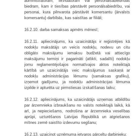
administratoram, likvidatoram vai personālsabiedrības
biedram, kam ir tiesības pārstāvēt personālsabiedrību, vai
personai, kura pilnvarota pārstāvēt komersantu (ārvalsts
komersantu) darbībās, kas saistītas ar filiāli;
16.2.10. darba samaksas apmērs mēnesī;
16.2.11. apliecinājums, ka uzaicinātājs ir reģistrējies kā
nodokļu maksātājs un veicis nodokļu, nodevu un citu
obligāto maksājumu iemaksu budžetā vai attiecīgo
maksājumu termiņi ir pagarināti (atlikti, sadalīti) nodokļu
jomu reglamentējošajos normatīvajos aktos noteiktajā
kārtībā un uzaicinātājs veic maksājumus saskaņā ar
nodokļu administrācijas lēmumu (samaksas grafiku),
izņemot gadījumu, ja nodokļu administrācijas lēmuma
izpilde ir apturēta uz pirmstiesas izskatīšanas laiku;
16.2.12. apliecinājums, ka uzaicinātājs uzņemas atbildību
par ārzemnieka izbraukšanu no valsts noteiktajā laikā, kā
arī, ja nepieciešams, nodrošina ar ārzemnieka veselības
aprūpi, uzturēšanos Latvijas Republikā un atgriešanos
mītnes zemē saistīto izdevumu segšanu;
16.2.13. uzaicinot uzņēmuma ietvaros pārceltu darbinieku: