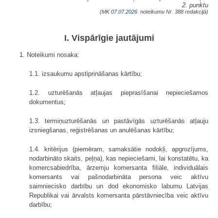
2. punktu
(MK
07.07.2026.
noteikumu Nr. 388 redakcijā)
I. Vispārīgie jautājumi
1. Noteikumi nosaka:
1.1. izsaukumu apstiprināšanas kārtību;
1.2. uzturēšanās atļaujas pieprasīšanai nepieciešamos
dokumentus;
1.3. termiņuzturēšanās un pastāvīgās uzturēšanās atļauju
izsniegšanas, reģistrēšanas un anulēšanas kārtību;
1.4. kritērijus (piemēram, samaksātie nodokļi, apgrozījums,
nodarbināto skaits, peļņa), kas nepieciešami, lai konstatētu, ka
komercsabiedrība, ārzemju komersanta filiāle, individuālais
komersants vai pašnodarbināta persona veic aktīvu
saimniecisko darbību un dod ekonomisko labumu Latvijas
Republikai vai ārvalsts komersanta pārstāvniecība veic aktīvu
darbību;