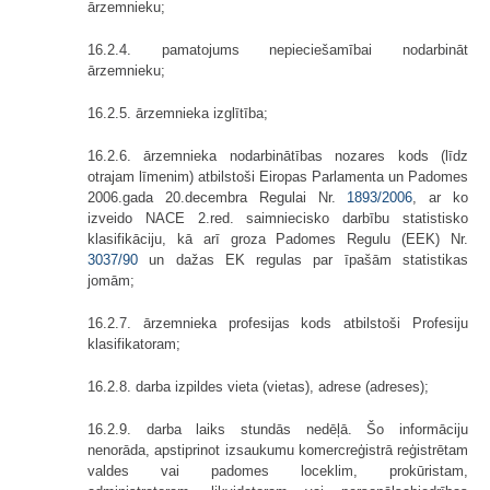
ārzemnieku;
16.2.4. pamatojums nepieciešamībai nodarbināt
ārzemnieku;
16.2.5. ārzemnieka izglītība;
16.2.6. ārzemnieka nodarbinātības nozares kods (līdz
otrajam līmenim) atbilstoši Eiropas Parlamenta un Padomes
2006.gada 20.decembra Regulai Nr.
1893/2006
, ar ko
izveido NACE 2.red. saimniecisko darbību statistisko
klasifikāciju, kā arī groza Padomes Regulu (EEK) Nr.
3037/90
un dažas EK regulas par īpašām statistikas
jomām;
16.2.7. ārzemnieka profesijas kods atbilstoši Profesiju
klasifikatoram;
16.2.8. darba izpildes vieta (vietas), adrese (adreses);
16.2.9. darba laiks stundās nedēļā. Šo informāciju
nenorāda, apstiprinot izsaukumu komercreģistrā reģistrētam
valdes vai padomes loceklim, prokūristam,