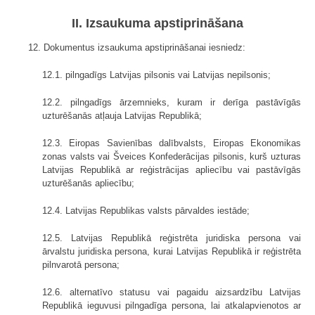
II. Izsaukuma apstiprināšana
12. Dokumentus izsaukuma apstiprināšanai iesniedz:
12.1. pilngadīgs Latvijas pilsonis vai Latvijas nepilsonis;
12.2. pilngadīgs ārzemnieks, kuram ir derīga pastāvīgās
uzturēšanās atļauja Latvijas Republikā;
12.3. Eiropas Savienības dalībvalsts, Eiropas Ekonomikas
zonas valsts vai Šveices Konfederācijas pilsonis, kurš uzturas
Latvijas Republikā ar reģistrācijas apliecību vai pastāvīgās
uzturēšanās apliecību;
12.4. Latvijas Republikas valsts pārvaldes iestāde;
12.5. Latvijas Republikā reģistrēta juridiska persona vai
ārvalstu juridiska persona, kurai Latvijas Republikā ir reģistrēta
pilnvarotā persona;
12.6. alternatīvo statusu vai pagaidu aizsardzību Latvijas
Republikā ieguvusi pilngadīga persona, lai atkalapvienotos ar