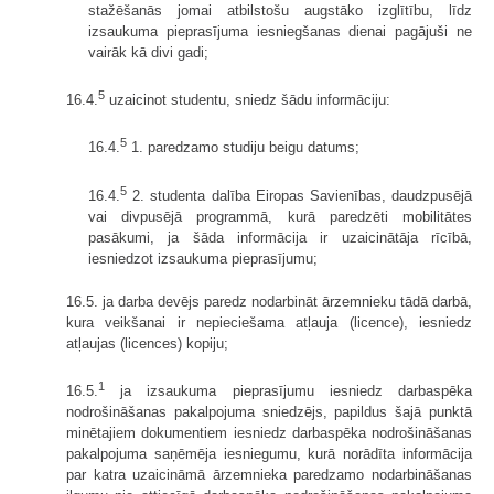
stažēšanās jomai atbilstošu augstāko izglītību, līdz
izsaukuma pieprasījuma iesniegšanas dienai pagājuši ne
vairāk kā divi gadi;
5
16.4.
uzaicinot studentu, sniedz šādu informāciju:
5
16.4.
1. paredzamo studiju beigu datums;
5
16.4.
2. studenta dalība Eiropas Savienības, daudzpusējā
vai divpusējā programmā, kurā paredzēti mobilitātes
pasākumi, ja šāda informācija ir uzaicinātāja rīcībā,
iesniedzot izsaukuma pieprasījumu;
16.5. ja darba devējs paredz nodarbināt ārzemnieku tādā darbā,
kura veikšanai ir nepieciešama atļauja (licence), iesniedz
atļaujas (licences) kopiju;
1
16.5.
ja izsaukuma pieprasījumu iesniedz darbaspēka
nodrošināšanas pakalpojuma sniedzējs, papildus šajā punktā
minētajiem dokumentiem iesniedz darbaspēka nodrošināšanas
pakalpojuma saņēmēja iesniegumu, kurā norādīta informācija
par katra uzaicināmā ārzemnieka paredzamo nodarbināšanas