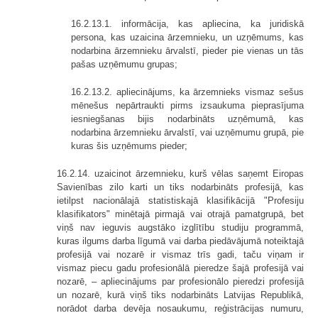
16.2.13.1. informācija, kas apliecina, ka juridiskā
persona, kas uzaicina ārzemnieku, un uzņēmums, kas
nodarbina ārzemnieku ārvalstī, pieder pie vienas un tās
pašas uzņēmumu grupas;
16.2.13.2. apliecinājums, ka ārzemnieks vismaz sešus
mēnešus nepārtraukti pirms izsaukuma pieprasījuma
iesniegšanas bijis nodarbināts uzņēmumā, kas
nodarbina ārzemnieku ārvalstī, vai uzņēmumu grupā, pie
kuras šis uzņēmums pieder;
16.2.14. uzaicinot ārzemnieku, kurš vēlas saņemt Eiropas
Savienības zilo karti un tiks nodarbināts profesijā, kas
ietilpst nacionālajā statistiskajā klasifikācijā "Profesiju
klasifikators" minētajā pirmajā vai otrajā pamatgrupā, bet
viņš nav ieguvis augstāko izglītību studiju programmā,
kuras ilgums darba līgumā vai darba piedāvājumā noteiktajā
profesijā vai nozarē ir vismaz trīs gadi, taču viņam ir
vismaz piecu gadu profesionālā pieredze šajā profesijā vai
nozarē, – apliecinājums par profesionālo pieredzi profesijā
un nozarē, kurā viņš tiks nodarbināts Latvijas Republikā,
norādot darba devēja nosaukumu, reģistrācijas numuru,