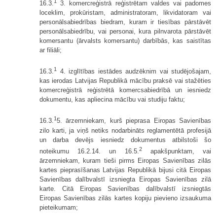
1
16.3.
3. komercreģistrā reģistrētam valdes vai padomes
loceklim, prokūristam, administratoram, likvidatoram vai
personālsabiedrības biedram, kuram ir tiesības pārstāvēt
personālsabiedrību, vai personai, kura pilnvarota pārstāvēt
komersantu (ārvalsts komersantu) darbībās, kas saistītas
ar filiāli;
1
16.3.
4. izglītības iestādes audzēknim vai studējošajam,
kas ierodas Latvijas Republikā mācību praksē vai stažēties
komercreģistrā reģistrētā komercsabiedrībā un iesniedz
dokumentu, kas apliecina mācību vai studiju faktu;
1
16.3.
5. ārzemniekam, kurš pieprasa Eiropas Savienības
zilo karti, ja viņš netiks nodarbināts reglamentētā profesijā
un darba devējs iesniedz dokumentus atbilstoši šo
2
noteikumu 16.2.14. un 16.5.
apakšpunktam, vai
ārzemniekam, kuram tieši pirms Eiropas Savienības zilās
kartes pieprasīšanas Latvijas Republikā bijusi citā Eiropas
Savienības dalībvalstī izsniegta Eiropas Savienības zilā
karte. Citā Eiropas Savienības dalībvalstī izsniegtās
Eiropas Savienības zilās kartes kopiju pievieno izsaukuma
pieteikumam;