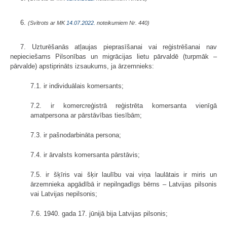
6.
(Svītrots ar MK
14.07.2022.
noteikumiem Nr. 440)
7. Uzturēšanās atļaujas pieprasīšanai vai reģistrēšanai nav
nepieciešams Pilsonības un migrācijas lietu pārvaldē (turpmāk –
pārvalde) apstiprināts izsaukums, ja ārzemnieks:
7.1. ir individuālais komersants;
7.2. ir komercreģistrā reģistrēta komersanta vienīgā
amatpersona ar pārstāvības tiesībām;
7.3. ir pašnodarbināta persona;
7.4. ir ārvalsts komersanta pārstāvis;
7.5. ir šķīris vai šķir laulību vai viņa laulātais ir miris un
ārzemnieka apgādībā ir nepilngadīgs bērns – Latvijas pilsonis
vai Latvijas nepilsonis;
7.6. 1940. gada 17. jūnijā bija Latvijas pilsonis;