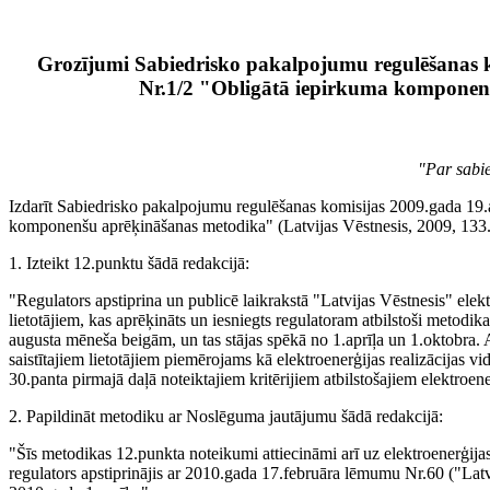
Grozījumi Sabiedrisko pakalpojumu regulēšanas 
Nr.1/2
"Obligātā iepirkuma komponen
"Par sabi
Izdarīt Sabiedrisko pakalpojumu regulēšanas komisijas 2009.gada 19
komponenšu aprēķināšanas metodika" (Latvijas Vēstnesis, 2009, 133.
1. Izteikt 12.punktu šādā redakcijā:
"Regulators apstiprina un publicē laikrakstā "Latvijas Vēstnesis" elektr
lietotājiem, kas aprēķināts un iesniegts regulatoram atbilstoši metodi
augusta mēneša beigām, un tas stājas spēkā no 1.aprīļa un 1.oktobra. Aps
saistītajiem lietotājiem piemērojams kā elektroenerģijas realizācijas vid
30.panta pirmajā daļā noteiktajiem kritērijiem atbilstošajiem elektroene
2. Papildināt metodiku ar Noslēguma jautājumu šādā redakcijā:
"Šīs metodikas 12.punkta noteikumi attiecināmi arī uz elektroenerģijas t
regulators apstiprinājis ar 2010.gada 17.februāra lēmumu Nr.60 ("Latvi