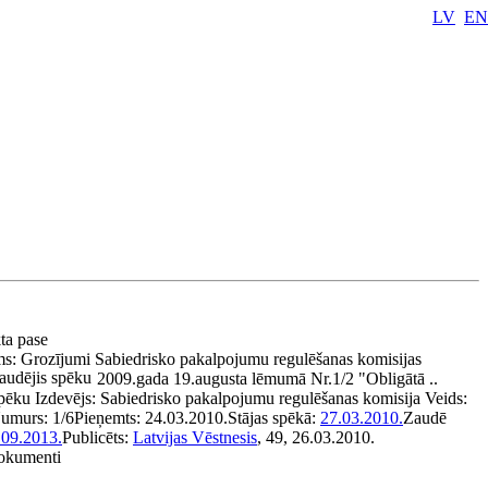
LV
EN
kta pase
ms:
Grozījumi Sabiedrisko pakalpojumu regulēšanas komisijas
audējis spēku
2009.gada 19.augusta lēmumā Nr.1/2 "Obligātā ..
spēku
Izdevējs:
Sabiedrisko pakalpojumu regulēšanas komisija
Veids:
umurs:
1/6
Pieņemts:
24.03.2010.
Stājas spēkā:
27.03.2010.
Zaudē
.09.2013.
Publicēts:
Latvijas Vēstnesis
, 49, 26.03.2010.
dokumenti