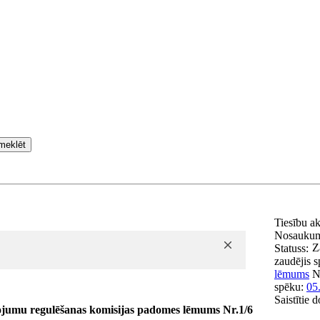
meklēt
Tiesību a
Nosauku
Z
Statuss:
zaudējis 
lēmums
N
spēku:
05
Saistītie 
ojumu regulēšanas komisijas padomes lēmums Nr.1/6