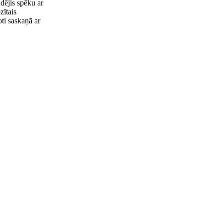
dējis spēku ar
zītais
oti saskaņā ar