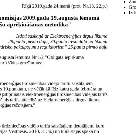
Zau
Rīgā 2010.gada 24.martā (prot. Nr.13, 22.p.)
Gro
Izd
komisijas 2009.gada 19.augusta lēmumā
šu aprēķināšanas metodika"
Izdoti saskaņā ar Elektroenerģijas tirgus likuma
28.panta piekto daļu, 30.panta trešo daļu un likuma
edrisko pakalpojumu regulatoriem" 25.panta pirmo daļu
.augusta lēmumā Nr.1/2 "Obligātā iepirkuma
nr.) šādus grozījumus:
oenerģijas tirdzniecības vidējo tarifu saistītajiem
kas 10.punktam, ne vēlāk kā līdz katra gada februāra un
tiprinātais elektroenerģijas tirdzniecības vidējais tarifs
ējais tarifs attiecībā uz Elektroenerģijas tirgus likuma
rģijas ražotājiem."
irdzniecības vidējo tarifu saistītajiem lietotājiem, kuru
jas Vēstnesis, 2010, 31.nr.) un kurš stājas spēkā no