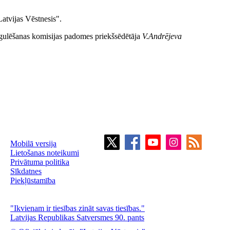
atvijas Vēstnesis".
gulēšanas komisijas padomes priekšsēdētāja
V.Andrējeva
Mobilā versija
Lietošanas noteikumi
Privātuma politika
Sīkdatnes
Piekļūstamība
"Ikvienam ir tiesības zināt savas tiesības."
Latvijas Republikas Satversmes 90. pants