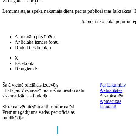
2010.gada 1.aprīļa.".
Lēmums stājas spēkā nākamajā dienā pēc tā publicēšanas laikrakstā "L
Sabiedrisko pakalpojumu re
Ar manām piezīmēm
Ar lielāka izmēra fontu
Drukāt tiesību aktu
X
Facebook
Draugiem.lv
Šajā vietnē oficiālais izdevējs
Par Likumi.lv
"Latvijas Vēstnesis" nodrošina tiesību aktu
Aktualitātes
sistematizācijas funkciju.
Atsauksmēm
Apmācības
Sistematizēti tiesību akti ir informatīvi.
Kontakti
Pretrunu gadījumā vadās pēc oficiālās
publikācijas.