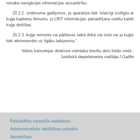
nosaka navigācijas informācijas aizsardzību;
20.2.2. izņēmuma gadījumos, ja aparatūra tiek īslaicīgi izslēgta ar
kuģa kapteiņa lēmumu, jo LRIT informācijas pārraidīšana varētu kaitēt
kuģa drošībai;
20.2.3. kuģa remonta vai pārbūves laikā dokā vai ostā vai ja kuģis
tiek iekonservēts uz ilgāku laikposmu;".
Valsts kancelejas direktora vietnieka tiesību aktu lietās vietā -
Juridiskā departamenta vadītāja
I.Gailīte
Pašvaldību saistošie noteikumi
Administratīvās atbildības ceļvedis
Apmācības