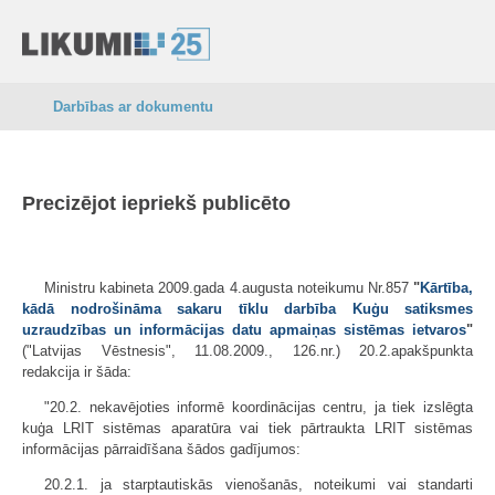
Darbības ar dokumentu
Precizējot iepriekš publicēto
Ministru kabineta 2009.gada 4.augusta noteikumu Nr.857
"
Kārtība,
kādā nodrošināma sakaru tīklu darbība Kuģu satiksmes
uzraudzības un informācijas datu apmaiņas sistēmas ietvaros
"
("Latvijas Vēstnesis", 11.08.2009., 126.nr.) 20.2.apakšpunkta
redakcija ir šāda:
"20.2. nekavējoties informē koordinācijas centru, ja tiek izslēgta
kuģa LRIT sistēmas aparatūra vai tiek pārtraukta LRIT sistēmas
informācijas pārraidīšana šādos gadījumos:
20.2.1. ja starptautiskās vienošanās, noteikumi vai standarti