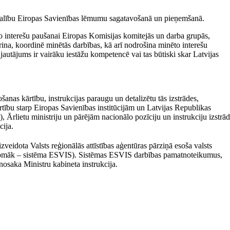
as dalību Eiropas Savienības lēmumu sagatavošanā un pieņemšanā.
ālo interešu paušanai Eiropas Komisijas komitejās un darba grupās,
iprina, koordinē minētās darbības, kā arī nodrošina minēto interešu
autājums ir vairāku iestāžu kompetencē vai tas būtiski skar Latvijas
šanas kārtību, instrukcijas paraugu un detalizētu tās izstrādes,
rtību starp Eiropas Savienī­bas institūcijām un Latvijas Republikas
 Ārlietu ministriju un pārējām nacionālo pozīciju un instrukciju izstrā
cija.
eidota Valsts reģionālās attīstības aģentūras pārziņā esoša valsts
rpmāk – sistēma ESVIS). Sistēmas ESVIS darbības pamatnoteikumus,
nosaka Ministru kabineta instrukcija.