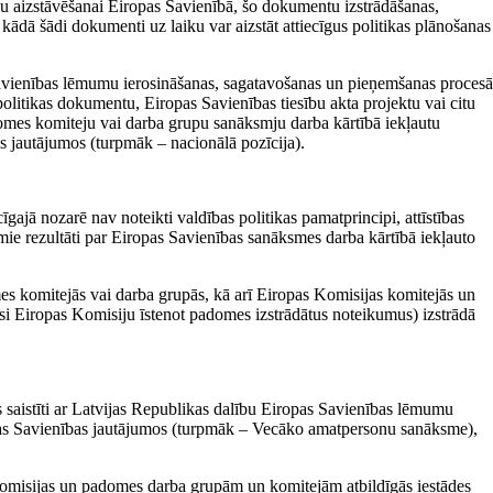
ķu aizstāvēšanai Eiropas Savienībā, šo dokumentu izstrādāšanas,
 kādā šādi dokumenti uz laiku var aizstāt attiecīgus politikas plānošanas
Savienības lēmumu ierosināšanas, sagatavošanas un pieņemšanas procesā
politikas dokumentu, Eiropas Savienības tiesību akta projektu vai citu
es komiteju vai darba grupu sanāksmju darba kārtībā iekļautu
s jautājumos (turpmāk – nacionālā pozīcija).
īgajā nozarē nav noteikti valdības politikas pamatprincipi, attīstības
amie rezultāti par Eiropas Savienības sanāksmes darba kārtībā iekļauto
es komitejās vai darba grupās, kā arī Eiropas Komisijas komitejās un
si Eiropas Komisiju īstenot padomes izstrādātus noteikumus) izstrādā
as saistīti ar Latvijas Republikas dalību Eiropas Savienības lēmumu
s Savienības jautājumos (turpmāk – Vecāko amatpersonu sanāksme),
omisijas un padomes darba grupām un komitejām atbildīgās iestādes