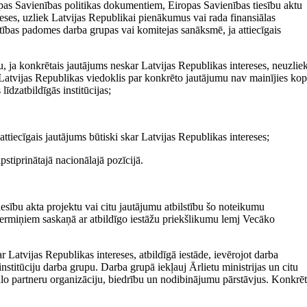
ropas Savienības politikas dokumentiem, Eiropas Savienības tiesību aktu
reses, uzliek Latvijas Republikai pienākumus vai rada finansiālas
būtības padomes darba grupas vai komitejas sanāksmē, ja attiecīgais
, ja konkrētais jautājums neskar Latvijas Republikas intereses, neuzlie
 Latvijas Republikas viedoklis par konkrēto jautājumu nav mainījies kop
līdzatbildīgās institūcijas;
ttiecīgais jautājums būtiski skar Latvijas Republikas intereses;
stiprinātajā nacionālajā pozīcijā.
esību akta projektu vai citu jautājumu atbilstību šo noteikumu
termiņiem saskaņā ar atbildīgo iestāžu priekšlikumu lemj Vecāko
 Latvijas Republikas intereses, atbildīgā iestāde, ievērojot darba
nstitūciju darba grupu. Darba grupā iekļauj Ārlietu ministrijas un citu
ciālo partneru organizāciju, biedrību un nodibinājumu pārstāvjus. Konkrē