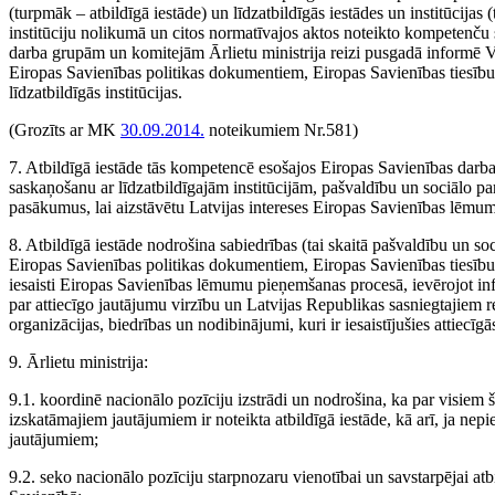
(turpmāk – atbildīgā iestāde) un līdzatbildīgās iestādes un institūcijas 
institūciju nolikumā un citos normatīvajos aktos noteikto kompetenču
darba grupām un komitejām Ārlietu ministrija reizi pusgadā informē
Eiropas Savienības politikas dokumentiem, Eiropas Savienības tiesību 
līdzatbildīgās institūcijas.
(Grozīts ar MK
30.09.2014.
noteikumiem Nr.581)
7. Atbildīgā iestāde tās kompetencē esošajos Eiropas Savienības darba
saskaņošanu ar līdzatbildīgajām institūcijām, pašvaldību un sociālo p
pasākumus, lai aizstāvētu Latvijas intereses Eiropas Savienības lēmu
8. Atbildīgā iestāde nodrošina sabiedrības (tai skaitā pašvaldību un s
Eiropas Savienības politikas dokumentiem, Eiropas Savienības tiesību 
iesaisti Eiropas Savienī­bas lēmumu pieņemšanas procesā, ievērojot in
par attiecīgo jautājumu virzību un Latvijas Republikas sasniegtajiem r
organizācijas, biedrības un nodibinājumi, kuri ir iesaistījušies attiecīgā
9. Ārlietu ministrija:
9.1. koordinē nacionālo pozīciju izstrādi un nodrošina, ka par visie
izskatāmajiem jautājumiem ir noteikta atbildīgā iestāde, kā arī, ja ne
jautājumiem;
9.2. seko nacionālo pozīciju starpnozaru vienotībai un savstarpējai a