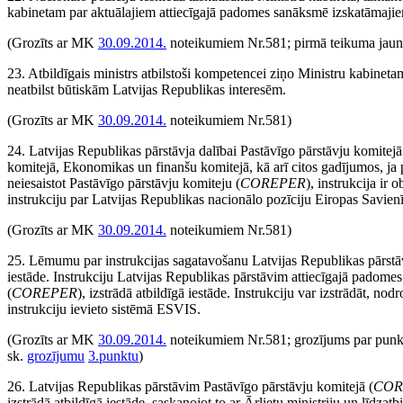
kabinetam par aktuālajiem attiecīgajā padomes sanāksmē izskatāmaji
(Grozīts ar MK
30.09.2014.
noteikumiem Nr.581; pirmā teikuma jaunā
23. Atbildīgais ministrs atbilstoši kompetencei ziņo Ministru kabinet
neatbilst būtiskām Latvijas Republikas interesēm.
(Grozīts ar MK
30.09.2014.
noteikumiem Nr.581)
24. Latvijas Republikas pārstāvja dalībai Pastāvīgo pārstāvju komitejā
komitejā, Ekonomikas un finanšu komitejā, kā arī citos gadījumos, j
neiesaistot Pastāvīgo pārstāvju komiteju (
COREPER
), instrukcija ir 
instrukciju par Latvijas Republikas nacionālo pozīciju Eiropas Savienīb
(Grozīts ar MK
30.09.2014.
noteikumiem Nr.581)
25. Lēmumu par instrukcijas sagatavošanu Latvijas Republikas pārstāv
iestāde. Instrukciju Latvijas Republikas pārstāvim attiecīgajā padome
(
COREPER
), izstrādā atbildīgā iestāde. Instrukciju var izstrādāt, no
instrukciju ievieto sistēmā ESVIS.
(Grozīts ar MK
30.09.2014.
noteikumiem Nr.581; grozījums par punkta
sk.
grozījumu
3.punktu
)
26. Latvijas Republikas pārstāvim Pastāvīgo pārstāvju komitejā (
COR
izstrādā atbildīgā iestāde, saskaņojot to ar Ārlietu ministriju un līdza