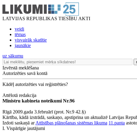
LATVIJAS REPUBLIKAS TIESĪBU AKTI
veidi
tēmas
visvairāk skatītie
jaunākie
uz sākumu
Izvērstā meklēšana
Autorizēties savā kontā
Kādēļ autorizēties vai reģistrēties?
Attēlotā redakcija
Ministru kabineta noteikumi Nr.96
Rīgā 2009.gada 3.februārī (prot. Nr.9 42.§)
Kārtība, kādā izstrādā, saskaņo, apstiprina un aktualizē Latvijas Repu
Izdoti saskaņā ar
Attīstības plānošanas sistēmas likuma
11.panta
astoto
I. Vispārīgie jautājumi