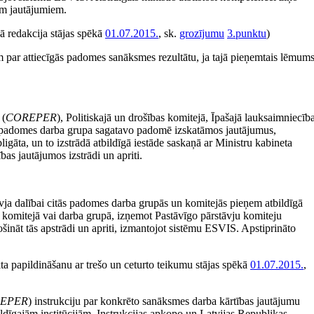
em jautājumiem.
 redakcija stājas spēkā
01.07.2015.
, sk.
grozījumu
3.punktu
)
am par attiecīgās padomes sanāksmes rezultātu, ja tajā pieņemtais lēmum
 (
COREPER
), Politiskajā un drošības komitejā, Īpašajā lauksaimniecīb
a padomes darba grupa sagatavo padomē izskatāmos jautājumus,
obligāta, un to izstrādā atbildīgā iestāde saskaņā ar Ministru kabineta
as jautājumos izstrādi un apriti.
ja dalībai citās padomes darba grupās un komitejās pieņem atbildīgā
s komitejā vai darba grupā, izņemot Pastāvīgo pārstāvju komiteju
drošināt tās apstrādi un apriti, izmantojot sistēmu ESVIS. Apstiprināto
 papildināšanu ar trešo un ceturto teikumu stājas spēkā
01.07.2015.
,
EPER
) instrukciju par konkrēto sanāksmes darba kārtības jautājumu
tbildīgajām institūcijām. Instrukcijas apkopo un Latvijas Republikas