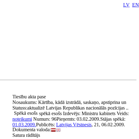
LV
EN
Tiesību akta pase
Nosaukums:
Kārtība, kādā izstrādā, saskaņo, apstiprina un
Statuss:
aktualizē Latvijas Republikas nacionālās pozīcijas ..
Spēkā esošs
spēkā esošs
Izdevējs:
Ministru kabinets
Veids:
noteikumi
Numurs:
96
Pieņemts:
03.02.2009.
Stājas spēkā:
01.03.2009.
Publicēts:
Latvijas Vēstnesis
, 21, 06.02.2009.
Dokumenta valoda:
Satura rādītājs