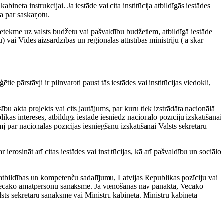
bineta instrukcijai. Ja iestāde vai cita institūcija atbildīgās iestādes
a par saskaņotu.
 ietekme uz valsts budžetu vai pašvaldību budžetiem, atbildīgā iestāde
) vai Vides aizsardzības un reģionālās attīstības ministriju (ja skar
tie pārstāvji ir pilnvaroti paust tās iestādes vai institūcijas viedokli,
bu akta projekts vai cits jautājums, par kuru tiek izstrādāta nacionālā
ikas intereses, atbildīgā iestāde iesniedz nacionālo pozīciju izskatīšana
r nacionālās pozīcijas iesniegšanu izskatīšanai Valsts sekretāru
rosināt arī citas iestādes vai institūcijas, kā arī pašvaldību un sociālo
r atbildības un kompetenču sadalījumu, Latvijas Republikas pozīciju vai
a Vecāko amatper­sonu sanāksmē. Ja vienošanās nav panākta, Vecāko
sts sekretāru sanāksmē vai Ministru kabinetā. Ministru kabinetā