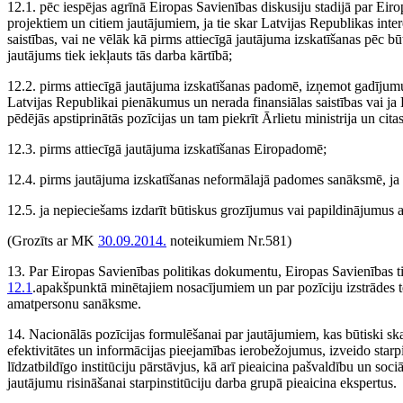
12.1. pēc iespējas agrīnā Eiropas Savienības diskusiju stadijā par Ei
projektiem un citiem jautājumiem, ja tie skar Latvijas Republikas inte
saistības, vai ne vēlāk kā pirms attiecīgā jautājuma izskatīšanas pēc 
jautājums tiek iekļauts tās darba kārtībā;
12.2. pirms attiecīgā jautājuma izskatīšanas padomē, izņemot gadījumu
Latvijas Republikai pienākumus un nerada finansiālas saistības vai ja
pēdējās apstiprinātās pozīcijas un tam piekrīt Ārlietu ministrija un citas 
12.3. pirms attiecīgā jautājuma izskatīšanas Eiropadomē;
12.4. pirms jautājuma izskatīšanas neformālajā padomes sanāk­smē, ja a
12.5. ja nepieciešams izdarīt būtiskus grozījumus vai papildinājumus ap
(Grozīts ar MK
30.09.2014.
noteikumiem Nr.581)
13. Par Eiropas Savienības politikas dokumentu, Eiropas Savienības ti
12.1
.apakš­punktā minētajiem nosacījumiem un par pozīciju izstrādes 
amatpersonu sanāksme.
14. Nacionālās pozīcijas formulēšanai par jautājumiem, kas būtiski skar
efektivitātes un informācijas pieejamības ierobežojumus, izveido starpi
līdzatbildīgo institūciju pārstāvjus, kā arī pieaicina pašvaldību un so
jautājumu risināšanai starpinstitūciju darba grupā pieaicina ekspertus.