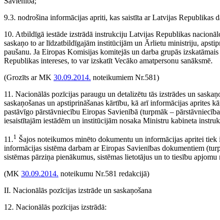
Savienībā;
9.3. nodrošina informācijas apriti, kas saistīta ar Latvijas Republik
10. Atbildīgā iestāde izstrādā instrukciju Latvijas Republikas nacion
saskaņo to ar līdzatbildīgajām institūcijām un Ārlietu ministriju, apst
paušanu. Ja Eiropas Komisijas komitejās un darba grupās izskatāmais j
Republikas intereses, to var izskatīt Vecāko amatpersonu sanāksmē.
(Grozīts ar MK
30.09.2014.
noteikumiem Nr.581)
11. Nacionālās pozīcijas paraugu un detalizētu tās izstrādes un saskaņo­
saskaņošanas un apstiprināšanas kārtību, kā arī informācijas aprites kā
pastāvīgo pārstāvniecību Eiropas Savienībā (turpmāk – pārstāvniecība),
iesaistītajām iestādēm un institūcijām nosaka Ministru kabineta instruk
1
11.
Šajos noteikumos minēto dokumentu un informācijas apritei tiek izv
informācijas sistēma darbam ar Eiropas Savienības dokumentiem (tu
sistēmas pārziņa pienākumus, sistēmas lietotājus un to tiesību apjomu 
(MK
30.09.2014.
noteikumu Nr.581 redakcijā)
II. Nacionālās pozīcijas izstrāde un saskaņošana
12. Nacionālās pozīcijas izstrādā: