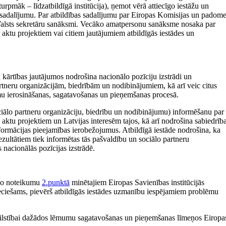
(turpmāk – līdzatbildīgā institūcija), ņemot vērā attiecīgo iestāžu un
 sadalījumu. Par atbildības sadalī­jumu par Eiropas Komisijas un padom
 Valsts sekretāru sanāksmi. Vecāko amatpersonu sanāksme nosaka par
aktu projektiem vai citiem jautājumiem atbildīgās iestādes un
 kārtības jautājumos nodrošina nacionālo pozīciju izstrādi un
artneru organizācijām, biedrībām un nodibinājumiem, kā arī veic citus
mu ierosināšanas, sagatavošanas un pieņemšanas procesā.
ociālo partneru organizāciju, biedrību un nodibinājumu) informēšanu par
aktu projektiem un Latvijas interesēm tajos, kā arī nodrošina sabiedrīb
formācijas pieejamības ierobežo­jumus. Atbildīgā iestāde nodrošina, ka
ezultātiem tiek informētas tās pašvaldību un sociālo partneru
s nacionālās pozīcijas izstrādē.
m šo noteikumu
2.punktā
minētajiem Eiropas Savienības institūcijās
pieciešams, pievērš atbildīgās iestādes uzmanību iespējamiem problēmu
tbilstī­bai dažādos lēmumu sagatavošanas un pieņemšanas līmeņos Eiropa