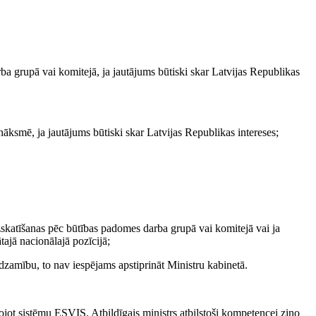
ba grupā vai komitejā, ja jautājums būtiski skar Latvijas Republikas
āksmē, ja jautājums būtiski skar Latvijas Republikas intereses;
 izskatīšanas pēc būtības padomes darba grupā vai komitejā vai ja
tajā nacionālajā pozīcijā;
idzamību, to nav iespējams apstiprināt Ministru kabinetā.
ojot sistēmu ESVIS. Atbildīgais ministrs atbilstoši kompetencei ziņo