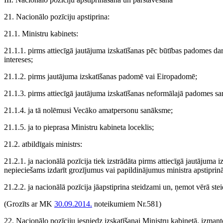
21. Nacionālo pozīciju apstiprina:
21.1. Ministru kabinets:
21.1.1. pirms attiecīgā jautājuma izskatīšanas pēc būtības padomes dar
intereses;
21.1.2. pirms jautājuma izskatīšanas padomē vai Eiropadomē;
21.1.3. pirms attiecīgā jautājuma izskatīšanas neformālajā padomes san
21.1.4. ja tā nolēmusi Vecāko amatpersonu sanāksme;
21.1.5. ja to pieprasa Ministru kabineta loceklis;
21.2. atbildīgais ministrs:
21.2.1. ja nacionālā pozīcija tiek izstrādāta pirms attiecīgā jautājuma
nepieciešams izdarīt grozījumus vai papildinājumus ministra apstiprinā
21.2.2. ja nacionālā pozīcija jāapstiprina steidzami un, ņemot vērā ste
(Grozīts ar MK
30.09.2014.
noteikumiem Nr.581)
22. Nacionālo pozīciju iesniedz izskatīšanai Ministru kabinetā, izmant