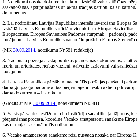
1. Noteikumi nosaka dokumentus, kurus izstrādā valsts attīstības mēr
saskaņošanas, apstiprināšanas un aktualizācijas kārtību, kā arī kārtību,
dokumentus.
2. Lai nodrošinātu Latvijas Republikas interešu ievērošanu Eiropas 
izstrādā Latvijas Republikas oficiālu viedokli par Eiropas Savienības 
Eiropadomes, Eiropas Savienības Padomes (turpmāk – padome), padom
jautājumu – Latvijas Republikas nacionālo pozīciju Eiropas Savienība
(MK
30.09.2014.
noteikumu Nr.581 redakcijā)
3. Nacionālā pozīcija aizstāj politikas plānošanas dokumentus, ja attiec
mērķi un prioritātes, rīcības virzieni, galvenie uzdevumi vai sasniedz
jautājumu.
4. Latvijas Republikas pārstāvim nacionālās pozīcijas paušanai padom
darba grupās (ja padome ar tās pieņemtajiem tiesību aktiem pilnvaroju
darba dokumentu – instrukciju.
(Grozīts ar MK
30.09.2014.
noteikumiem Nr.581)
5. Valsts pārvaldes iestāžu un citu institūciju sadarbību jautājumos, k
pieņemšanas procesā, koordinē Vecāko amatpersonu sanāksme Eiropa
kas darbojas saskaņā ar tās nolikumu.
6. Vecāko amatpersonu sanāksme reizi pusgadā nosaka par Eiropas K