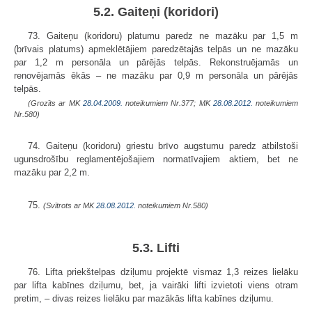
5.2. Gaiteņi (koridori)
73. Gaiteņu (koridoru) platumu paredz ne mazāku par 1,5 m
(brīvais platums) apmeklētājiem paredzētajās telpās un ne mazāku
par 1,2 m personāla un pārējās telpās. Rekonstruējamās un
renovējamās ēkās – ne mazāku par 0,9 m personāla un pārējās
telpās.
(Grozīts ar MK
28.04.2009.
noteikumiem Nr.377; MK
28.08.2012.
noteikumiem
Nr.580)
74. Gaiteņu (koridoru) griestu brīvo augstumu paredz atbilstoši
ugunsdrošību reglamentējošajiem normatīvajiem aktiem, bet ne
mazāku par 2,2 m.
75.
(Svītrots ar MK
28.08.2012.
noteikumiem Nr.580)
5.3. Lifti
76. Lifta priekštelpas dziļumu projektē vismaz 1,3 reizes lielāku
par lifta kabīnes dziļumu, bet, ja vairāki lifti izvietoti viens otram
pretim, – divas reizes lielāku par mazākās lifta kabīnes dziļumu.