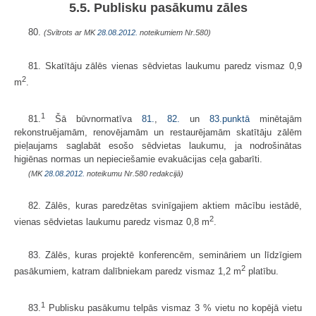
5.5. Publisku pasākumu zāles
80.
(Svītrots ar MK
28.08.2012.
noteikumiem Nr.580)
81. Skatītāju zālēs vienas sēdvietas laukumu paredz vismaz 0,9
2
m
.
1
81.
Šā būvnormatīva
81.
,
82.
un
83.punktā
minētajām
rekonstruējamām, renovējamām un restaurējamām skatītāju zālēm
pieļaujams saglabāt esošo sēdvietas laukumu, ja nodrošinātas
higiēnas normas un nepieciešamie evakuācijas ceļa gabarīti.
(MK
28.08.2012.
noteikumu Nr.580 redakcijā)
82. Zālēs, kuras paredzētas svinīgajiem aktiem mācību iestādē,
2
vienas sēdvietas laukumu paredz vismaz 0,8 m
.
83. Zālēs, kuras projektē konferencēm, semināriem un līdzīgiem
2
pasākumiem, katram dalībniekam paredz vismaz 1,2 m
platību.
1
83.
Publisku pasākumu telpās vismaz 3 % vietu no kopējā vietu