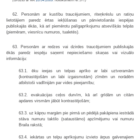
62. Personām ar kustību traucējumiem, riteņkrēslu un ratiņu
lietotājiem paredz ērtas iekļūšanas un pārvietošanās iespējas
publiskajās ēkās, kā arī piemērotu palīg­aprīkojumu atsevišķās telpās
(piemēram, viesnīcu numuros, tualetēs).
63. Personām ar redzes vai dzirdes traucējumiem publiskajās
ēkās paredz iespēju saņemt nepieciešamo skaņas vai vizuālo
informāciju:
63.1. ēku ieejas un telpas aprīko ar labi uztveramām
(kontrastējošām un labi izgaismotām) zīmēm un norādēm
atbilstoši vadlīnijām par vides pieejamību;
63.2. evakuācijas ceļos durvīm, kā arī grīdām un citām
apdares virsmām jābūt kontrastējošām;
63.3. uz kāpņu margām pie pirmā un pēdējā pakāpiena iestrādā
stāva numuru taktilo (sataustāmo) apzīmējumu vai numuru
Braila rakstā;
63.4. iekārtas un telpu aprīkojumu izvieto ārpus galvenajiem