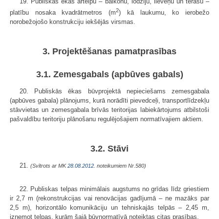
19. Publiskās ēkas ārtelpu – balkonu, lodžiju, lieveņu un terašu –
2
platību nosaka kvadrātmetros (m
) kā laukumu, ko ierobežo
norobežojošo konstrukciju iekšējās virsmas.
3. Projektēšanas pamatprasības
3.1. Zemesgabals (apbūves gabals)
20. Publiskās ēkas būvprojektā nepieciešams zemesgabala
(apbūves gabala) plānojums, kurā norādīti pievedceļi, transportlīdzekļu
stāvvietas un zemesgabala brīvās teritorijas labiekārtojums atbilstoši
pašvaldību teritoriju plānošanu regulējošajiem normatīvajiem aktiem.
3.2. Stāvi
21.
(Svītrots ar MK
28.08.2012.
noteikumiem Nr.580)
22. Publiskas telpas minimālais augstums no grīdas līdz griestiem
ir 2,7 m (rekonstrukcijas vai renovācijas gadījumā – ne mazāks par
2,5 m), horizontālo komunikāciju un tehniskajās telpās – 2,45 m,
izņemot telpas, kurām šajā būvnormatīvā noteiktas citas prasības.