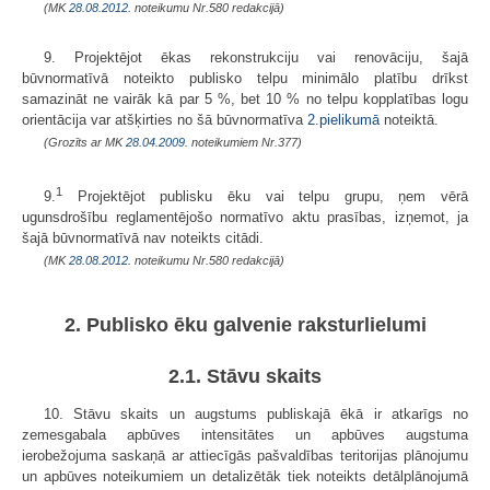
(MK
28.08.2012.
noteikumu Nr.580 redakcijā)
9. Projektējot ēkas rekonstrukciju vai renovāciju, šajā
būvnormatīvā noteikto publisko telpu minimālo platību drīkst
samazināt ne vairāk kā par 5 %, bet 10 % no telpu kopplatības logu
orientācija var atšķirties no šā būvnormatīva
2.pielikumā
noteiktā.
(Grozīts ar MK
28.04.2009.
noteikumiem Nr.377)
1
9.
Projektējot publisku ēku vai telpu grupu, ņem vērā
ugunsdrošību reglamentējošo normatīvo aktu prasības, izņemot, ja
šajā būvnormatīvā nav noteikts citādi.
(MK
28.08.2012.
noteikumu Nr.580 redakcijā)
2. Publisko ēku galvenie raksturlielumi
2.1. Stāvu skaits
10. Stāvu skaits un augstums publiskajā ēkā ir atkarīgs no
zemesgabala apbūves intensitātes un apbūves augstuma
ierobežojuma saskaņā ar attiecīgās pašvaldības teritorijas plānojumu
un apbūves noteikumiem un detalizētāk tiek noteikts detālplānojumā