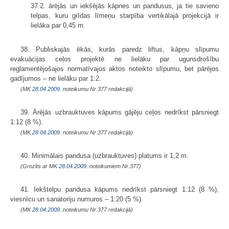
37.2. ārējās un iekšējās kāpnes un pandusus, ja tie savieno
telpas, kuru grīdas līmeņu starpība vertikālajā projekcijā ir
lielāka par 0,45 m.
38. Publiskajās ēkās, kurās paredz liftus, kāpņu slīpumu
evakuācijas ceļos projektē ne lielāku par ugunsdrošību
reglamentējošajos normatīvajos aktos noteikto slīpumu, bet pārējos
gadījumos – ne lielāku par 1:2.
(MK
28.04.2009.
noteikumu Nr.377 redakcijā)
39. Ārējās uzbrauktuves kāpums gājēju ceļos nedrīkst pārsniegt
1:12 (8 %).
(MK
28.04.2009.
noteikumu Nr.377 redakcijā)
40. Minimālais pandusa (uzbrauktuves) platums ir 1,2 m.
(Grozīts ar MK
28.04.2009.
noteikumiem Nr.377)
41. Iekštelpu pandusa kāpums nedrīkst pārsniegt 1:12 (8 %),
viesnīcu un sanatoriju numuros – 1:20 (5 %).
(MK
28.04.2009.
noteikumu Nr.377 redakcijā)