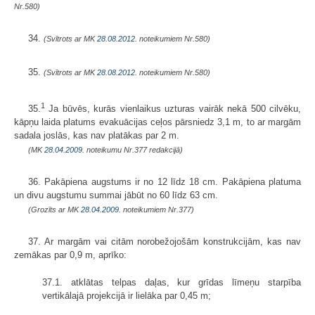
Nr.580)
34.
(Svītrots ar MK
28.08.2012.
noteikumiem Nr.580)
35.
(Svītrots ar MK
28.08.2012.
noteikumiem Nr.580)
1
35.
Ja būvēs, kurās vienlaikus uzturas vairāk nekā 500 cilvēku,
kāpņu laida platums evakuācijas ceļos pārsniedz 3,1 m, to ar margām
sadala joslās, kas nav platākas par 2 m.
(MK
28.04.2009.
noteikumu Nr.377 redakcijā)
36. Pakāpiena augstums ir no 12 līdz 18 cm. Pakāpiena platuma
un divu augstumu summai jābūt no 60 līdz 63 cm.
(Grozīts ar MK
28.04.2009.
noteikumiem Nr.377)
37. Ar margām vai citām norobežojošām konstrukcijām, kas nav
zemākas par 0,9 m, aprīko:
37.1. atklātas telpas daļas, kur grīdas līmeņu starpība
vertikālajā projekcijā ir lielāka par 0,45 m;