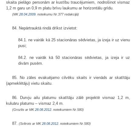
skaita pielāgo personām ar kustību traucējumiem, nodrošinot vismaz
1,2 m garu un 0,9 m platu brīvu laukumu ar horizontālu grīdu.
(MK
28.04.2009.
noteikumu Nr.377 redakcijā)
84. Nepārtrauktā rindā drīkst izvietot:
84.1. ne vairāk kā 25 stacionāras sēdvietas, ja izeja ir uz vienu
pusi;
84.2. ne vairāk kā 50 stacionāras sēdvietas, ja izeja ir uz
divām pusēm.
85. No zāles evakuējamo cilvēku skaits ir vienāds ar skatītāju
(apmeklētāju) vietu skaitu.
86. Durvju ailu platumu skatītāju zālē projektē vismaz 1,2 m,
kuluāru platumu – vismaz 2,4 m.
(Grozīts ar MK
28.08.2012.
noteikumiem Nr.580)
87.
(Svītrots ar MK
28.08.2012.
noteikumiem Nr.580)