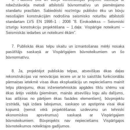
robežstāvokļa metodi atbilstoši būvnormatīvu un piemērojamo
standartu prasībām. Sabiedriski nozīmīgu publisko ēku un būvju
nesošajām konstrukcijām nodrošina seismisko noturību atbilstoši
standartam LVS EN 1998–1 : 2008 “8. Eirokodekss – Seismiski
izturīgu konstrukciju projektēšana – 1.daļa: Vispārīgie noteikumi –
Seismiskās iedarbes un noteikumi ēkām”.
7. Publiskās ēkas telpu skaitu un izmantošanas mērķi nosaka
pasūtītājs saskaņā ar Vispārīgajiem būvnoteikumiem un šo
būvnormatīvu.
8. Ja, projektējot publiskās telpas, atsevišķas ēkas daļas
rekonstrukcijas vai renovācijas iecere un ar to saistītās funkcionālās
pārmaiņas ietekmē visas ēkas ekspluatāciju un nepieciešams mainīt
telpu plānojumu, ēkas inženiertehniskās apgādes tīklu shēmu vai
ēkas ārējo veidolu (piemēram, mainās atsevišķu logu ailu dalījums,
kas atšķiras no pārējiem ēkas fasādes elementiem), būvprojektu
izstrādā, tajā izdara labojumus, saskaņo un apstiprina visai ēkai
kopumā (ņemot vērā projektēšanas uzdevumu un tehniski
ekonomiskos apsvērumus) saskaņā ar Vispārīgajiem
būvnoteikumiem. Būvprojekts nav nepieciešams Vispārīgajos
būvnoteikumos noteiktajos gadījumos.