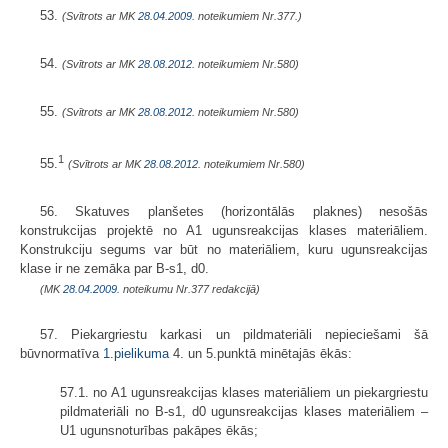
53.
(Svītrots ar MK
28.04.2009.
noteikumiem Nr.377.)
54.
(Svītrots ar MK
28.08.2012.
noteikumiem Nr.580)
55.
(Svītrots ar MK
28.08.2012.
noteikumiem Nr.580)
1
55.
(Svītrots ar MK
28.08.2012.
noteikumiem Nr.580)
56. Skatuves planšetes (horizontālās plaknes) nesošās
konstrukcijas projektē no A1 ugunsreakcijas klases materiāliem.
Konstrukciju segums var būt no materiāliem, kuru ugunsreakcijas
klase ir ne zemāka par B-s1, d0.
(MK
28.04.2009.
noteikumu Nr.377 redakcijā)
57. Piekargriestu karkasi un pildmateriāli nepieciešami šā
būvnormatīva
1.pielikuma
4. un 5.punktā minētajās ēkās:
57.1. no A1 ugunsreakcijas klases materiāliem un piekargriestu
pildmateriāli no B-s1, d0 ugunsreakcijas klases materiāliem –
U1 ugunsnoturības pakāpes ēkās;