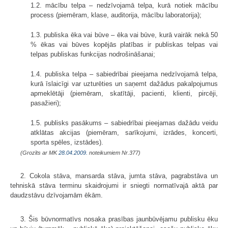
1.2. mācību telpa – nedzīvojamā telpa, kurā notiek mācību
process (piemēram, klase, auditorija, mācību laboratorija);
1.3. publiska ēka vai būve – ēka vai būve, kurā vairāk nekā 50
% ēkas vai būves kopējās platības ir publiskas telpas vai
telpas publiskas funkcijas nodrošināšanai;
1.4. publiska telpa – sabiedrībai pieejama nedzīvojamā telpa,
kurā īslaicīgi var uzturēties un saņemt dažādus pakalpojumus
apmeklētāji (piemēram, skatītāji, pacienti, klienti, pircēji,
pasažieri);
1.5. publisks pasākums – sabiedrībai pieejamas dažādu veidu
atklātas akcijas (piemēram, sarīkojumi, izrādes, koncerti,
sporta spēles, izstādes).
(Grozīts ar MK
28.04.2009.
noteikumiem Nr.377)
2. Cokola stāva, mansarda stāva, jumta stāva, pagrabstāva un
tehniskā stāva terminu skaidrojumi ir sniegti normatīvajā aktā par
daudzstāvu dzīvojamām ēkām.
3. Šis būvnormatīvs nosaka prasības jaunbūvējamu publisku ēku