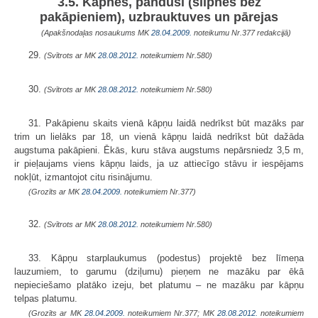
3.5. Kāpnes, pandusi (slīpnes bez
pakāpieniem), uzbrauktuves un pārejas
(Apakšnodaļas nosaukums MK
28.04.2009.
noteikumu Nr.377 redakcijā)
29.
(Svītrots ar MK
28.08.2012.
noteikumiem Nr.580)
30.
(Svītrots ar MK
28.08.2012.
noteikumiem Nr.580)
31. Pakāpienu skaits vienā kāpņu laidā nedrīkst būt mazāks par
trim un lielāks par 18, un vienā kāpņu laidā nedrīkst būt dažāda
augstuma pakāpieni. Ēkās, kuru stāva augstums nepārsniedz 3,5 m,
ir pieļaujams viens kāpņu laids, ja uz attiecīgo stāvu ir iespējams
nokļūt, izmantojot citu risinājumu.
(Grozīts ar MK
28.04.2009.
noteikumiem Nr.377)
32.
(Svītrots ar MK
28.08.2012.
noteikumiem Nr.580)
33. Kāpņu starplaukumus (podestus) projektē bez līmeņa
lauzumiem, to garumu (dziļumu) pieņem ne mazāku par ēkā
nepieciešamo platāko izeju, bet platumu – ne mazāku par kāpņu
telpas platumu.
(Grozīts ar MK
28.04.2009.
noteikumiem Nr.377; MK
28.08.2012.
noteikumiem