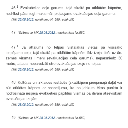
1
46.
Evakuācijas ceļa garums, tajā skaitā pa atklātām kāpnēm,
nedrīkst pārsniegt maksimāli pieļaujamo evakuācijas ceļa garumu.
(MK
28.08.2012.
noteikumu Nr.580 redakcijā)
47.
(Svītrots ar MK
28.08.2012.
noteikumiem Nr.580)
1
47.
Ja attālums no telpas vistālākās vietas pa visīsāko
iespējamo ceļu, tajā skaitā pa atklātām kāpnēm līdz izejai tieši uz āru
zemes virsmas līmenī (evakuācijas ceļa garums), nepārsniedz 30
metru, atļauts neparedzēt otro evakuācijas izeju no telpas.
(MK
28.08.2012.
noteikumu Nr.580 redakcijā)
48. Kultūras un izklaides iestādēs (skatītājiem pieejamajā daļā) var
būt atklātas kāpnes ar nosacījumu, ka no jebkura ēkas punkta ir
nodrošināta iespēja evakuēties papildus vismaz pa divām atsevišķām
evakuācijas izejām.
(MK
28.08.2012.
noteikumu Nr.580 redakcijā)
49.
(Svītrots ar MK
28.08.2012.
noteikumiem Nr.580)