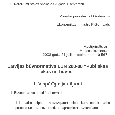
5. Noteikumi stājas spēkā 2008.gada 1.septembrī.
Ministru prezidents I.Godmanis
Ekonomikas ministrs K.Gerhards
Apstiprināts ar
Ministru kabineta
2008.gada 21.jūlija noteikumiem Nr.567
Latvijas būvnormatīvs LBN 208-08 “Publiskas
ēkas un būves”
1. Vispārīgie jautājumi
1. Būvnormatīvā lietoti šādi termini:
1.1. darba telpa – nedzīvojamā telpa, kurā notiek darba
process un kurā nav paredzēta apmeklētāju uzturēšanās;