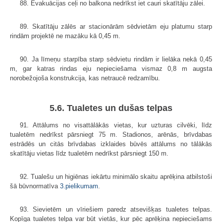
88. Evakuācijas ceļi no balkona nedrīkst iet cauri skatītāju zālei.
89. Skatītāju zālēs ar stacionārām sēdvietām eju platumu starp
rindām projektē ne mazāku kā 0,45 m.
90. Ja līmeņu starpība starp sēdvietu rindām ir lielāka nekā 0,45
m, gar katras rindas eju nepieciešama vismaz 0,8 m augsta
norobežojoša konstrukcija, kas netraucē redzamību.
5.6. Tualetes un dušas telpas
91. Attālums no visattālākās vietas, kur uzturas cilvēki, līdz
tualetēm nedrīkst pārsniegt 75 m. Stadionos, arēnās, brīvdabas
estrādēs un citās brīvdabas izklaides būvēs attālums no tālākās
skatītāju vietas līdz tualetēm nedrīkst pārsniegt 150 m.
92. Tualešu un higiēnas iekārtu minimālo skaitu aprēķina atbilstoši
šā būvnormatīva
3.pielikumam
.
93. Sievietēm un vīriešiem paredz atsevišķas tualetes telpas.
Kopīga tualetes telpa var būt vietās, kur pēc aprēķina nepieciešams