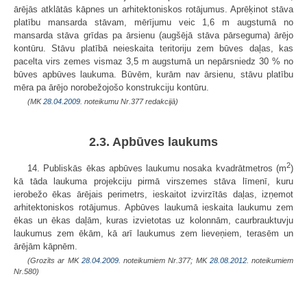
ārējās atklātās kāpnes un arhitektoniskos rotājumus. Aprēķinot stāva
platību mansarda stāvam, mērījumu veic 1,6 m augstumā no
mansarda stāva grīdas pa ārsienu (augšējā stāva pārseguma) ārējo
kontūru. Stāvu platībā neieskaita teritoriju zem būves daļas, kas
pacelta virs zemes vismaz 3,5 m augstumā un nepārsniedz 30 % no
būves apbūves laukuma. Būvēm, kurām nav ārsienu, stāvu platību
mēra pa ārējo norobežojošo konstrukciju kontūru.
(MK
28.04.2009.
noteikumu Nr.377 redakcijā)
2.3. Apbūves laukums
2
14. Publiskās ēkas apbūves laukumu nosaka kvadrātmetros (m
)
kā tāda laukuma projekciju pirmā virszemes stāva līmenī, kuru
ierobežo ēkas ārējais perimetrs, ieskaitot izvirzītās daļas, izņemot
arhitektoniskos rotājumus. Apbūves laukumā ieskaita laukumu zem
ēkas un ēkas daļām, kuras izvietotas uz kolonnām, caurbrauktuvju
laukumus zem ēkām, kā arī laukumus zem lieveņiem, terasēm un
ārējām kāpnēm.
(Grozīts ar MK
28.04.2009.
noteikumiem Nr.377; MK
28.08.2012.
noteikumiem
Nr.580)