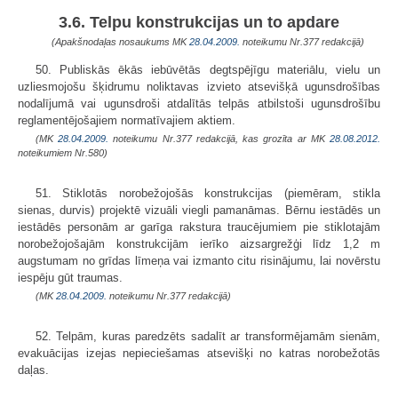
3.6. Telpu konstrukcijas un to apdare
(Apakšnodaļas nosaukums MK
28.04.2009.
noteikumu Nr.377 redakcijā)
50. Publiskās ēkās iebūvētās degtspējīgu materiālu, vielu un
uzliesmojošu šķidrumu noliktavas izvieto atsevišķā ugunsdrošības
nodalījumā vai ugunsdroši atdalītās telpās atbilstoši ugunsdrošību
reglamentējošajiem normatīvajiem aktiem.
(MK
28.04.2009.
noteikumu Nr.377 redakcijā, kas grozīta ar MK
28.08.2012.
noteikumiem Nr.580)
51. Stiklotās norobežojošās konstrukcijas (piemēram, stikla
sienas, durvis) projektē vizuāli viegli pamanāmas. Bērnu iestādēs un
iestādēs personām ar garīga rakstura traucējumiem pie stiklotajām
norobežojošajām konstrukcijām ierīko aizsargrežģi līdz 1,2 m
augstumam no grīdas līmeņa vai izmanto citu risinājumu, lai novērstu
iespēju gūt traumas.
(MK
28.04.2009.
noteikumu Nr.377 redakcijā)
52. Telpām, kuras paredzēts sadalīt ar transformējamām sienām,
evakuācijas izejas nepieciešamas atsevišķi no katras norobežotās
daļas.