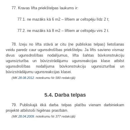
77. Kravas lifta priekštelpas laukums ir:
77.1. ne mazāks kā 6 m2 – liftiem ar celtspēju līdz 2 t;
77.2. ne mazāks kā 8 m2 – liftiem ar celtspēju virs 2 t.
78. Izeju no lifta stāvā ar citu (ne publiskas telpas) lietošanas
veidu paredz caur ugunsdrošības priekštelpu. Ja lifts savieno vismaz
divus ugunsdrošības nodalījumus, lifta šahtas būvkonstrukciju
ugunsizturība un būvizstrādājumu ugunsreakcijas klase atbilst
ugunsdrošības nodalījuma būvkonstrukciju ugunsizturībai un
būvizstrādājumu ugunsreakcijas klasei.
(MK
28.08.2012.
noteikumu Nr.580 redakcijā)
5.4. Darba telpas
79. Publiskajā ēkā darba telpas platību vienam darbiniekam
projektē atbilstoši higiēnas prasībām.
(MK
28.04.2009.
noteikumu Nr.377 redakcijā)