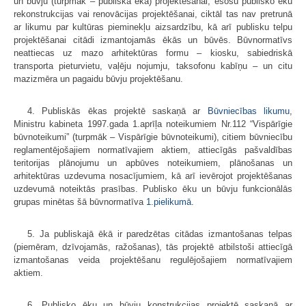
un būvju (turpmāk – publiskā ēka) projektēšanai, esošu publisko ēku
rekonstrukcijas vai renovācijas projektēšanai, ciktāl tas nav pretrunā
ar likumu par kultūras pieminekļu aizsardzību, kā arī publisku telpu
projektēšanai citādi izmantojamās ēkās un būvēs. Būvnormatīvs
neattiecas uz mazo arhitektūras formu – kiosku, sabiedriskā
transporta pieturvietu, vaļēju nojumju, taksofonu kabīņu – un citu
mazizmēra un pagaidu būvju projektēšanu.
4. Publiskās ēkas projektē saskaņā ar
Būvniecības likumu
,
Ministru kabineta 1997.gada 1.aprīļa noteikumiem Nr.112 “Vispārīgie
būvnoteikumi” (turpmāk – Vispārīgie būvnoteikumi), citiem būvniecību
reglamentējošajiem normatīvajiem aktiem, attiecīgās pašvaldības
teritorijas plānojumu un apbūves noteikumiem, plānošanas un
arhitektūras uzdevuma nosacījumiem, kā arī ievērojot projektēšanas
uzdevumā noteiktās prasības. Publisko ēku un būvju funkcionālās
grupas minētas šā būvnormatīva
1.pielikumā
.
5. Ja publiskajā ēkā ir paredzētas citādas izmantošanas telpas
(piemēram, dzīvojamās, ražošanas), tās projektē atbilstoši attiecīgā
izmantošanas veida projektēšanu regulējošajiem normatīvajiem
aktiem.
6. Publisko ēku un būvju konstrukcijas projektē saskaņā ar