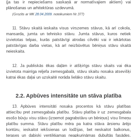
(ja tas ir nepieciešams saskaņā ar normatīvajiem aktiem) vai
plānošanas un arhitektūras uzdevumā.
(Grozīts ar MK
28.04.2009.
noteikumiem Nr.377)
11. Stāvu skaitā ieskaita visus virszemes stāvus, kā arī cokola,
mansarda, jumta un tehnisko stāvu. Jumta stāvus, kuros netiek
izvietotas telpas, kurās patstāvīgi atrodas cilvēki vai ir iekārtotas
patstāvīgas darba vietas, kā arī neizbūvētus bēniņus stāvu skaitā
neieskaita.
12. Ja publiskās ēkas daļām ir atšķirīgs stāvu skaits vai ēka
izvietota mainīga reljefa zemesgabalā, stāvu skaitu nosaka atsevišķi
katrai ēkas daļai un uzskaitē norāda lielāko stāvu skaitu.
2.2. Apbūves intensitāte un stāva platība
13. Apbūves intensitāti nosaka procentos kā stāvu platības
attiecību pret zemesgabala platību. Stāvu platība ir uz zemesgabala
esošo būvju visu stāvu (izņemot pagrabstāvu un bēniņus) visu līmeņu
platību summa. Stāvu platību mēra pa katra stāva ārsienu ārējo
kontūru, ieskaitot iekšsienas un lodžijas, bet neskaitot balkonus,
terases un dabiski ventilējamas neapkurināmas dubultās fasādes,