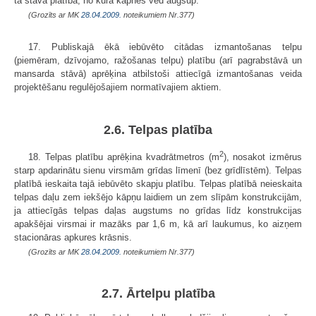
tā stāva platībā, no kura kāpnes ved augšup.
(Grozīts ar MK
28.04.2009.
noteikumiem Nr.377)
17. Publiskajā ēkā iebūvēto citādas izmantošanas telpu
(piemēram, dzīvojamo, ražošanas telpu) platību (arī pagrabstāvā un
mansarda stāvā) aprēķina atbilstoši attiecīgā izmantošanas veida
projektēšanu regulējošajiem normatīvajiem aktiem.
2.6. Telpas platība
2
18. Telpas platību aprēķina kvadrātmetros (m
), nosakot izmērus
starp apdarinātu sienu virsmām grīdas līmenī (bez grīdlīstēm). Telpas
platībā ieskaita tajā iebūvēto skapju platību. Telpas platībā neieskaita
telpas daļu zem iekšējo kāpņu laidiem un zem slīpām konstrukcijām,
ja attiecīgās telpas daļas augstums no grīdas līdz konstrukcijas
apakšējai virsmai ir mazāks par 1,6 m, kā arī laukumus, ko aizņem
stacionāras apkures krāsnis.
(Grozīts ar MK
28.04.2009.
noteikumiem Nr.377)
2.7. Ārtelpu platība