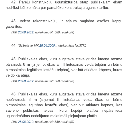
42. Pāreju konstrukciju ugunsizturība starp publiskajām ēkām
nedrīkst būt zemāka par pamatēku konstrukciju ugunsizturību.
43. Veicot rekonstrukciju, ir atļauts saglabāt esošos kāpņu
gabarītus.
(MK
28.08.2012.
noteikumu Nr.580 redakcijā)
44.
(Svītrots ar MK
28.04.2009.
noteikumiem Nr.377.)
45. Publiskajās ēkās, kuru augstākā stāva grīdas līmeņa atzīme
pārsniedz 8 m (izņemot ēkas ar III lietošanas veida telpām un bērnu
pirmsskolas izglītības iestāžu telpām), var būt atklātas kāpnes, kuras
veido kā ātriju.
(MK
28.08.2012.
noteikumu Nr.580 redakcijā)
46. Publiskajās ēkās, kuru augstākā stāva grīdas līmeņa atzīme
nepārsniedz 8 m (izņemot III lietošanas veida ēkas un bērnu
pirmsskolas izglītības iestāžu ēkas), var būt atklātās kāpnes, kas
savieno publiskas telpas, kuru kopējā platība nepārsniedz
ugunsdrošības nodalījuma maksimāli pieļaujamo platību.
(MK
28.08.2012.
noteikumu Nr.580 redakcijā)