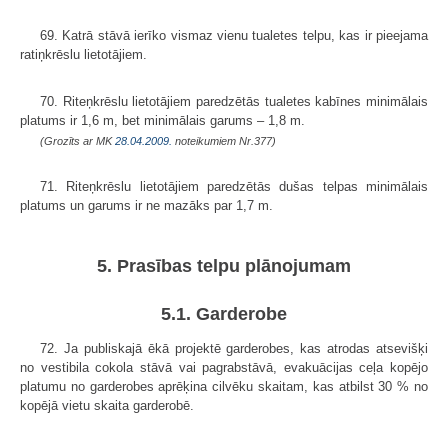
69. Katrā stāvā ierīko vismaz vienu tualetes telpu, kas ir pieejama
ratiņkrēslu lietotājiem.
70. Riteņkrēslu lietotājiem paredzētās tualetes kabīnes minimālais
platums ir 1,6 m, bet minimālais garums – 1,8 m.
(Grozīts ar MK
28.04.2009.
noteikumiem Nr.377)
71. Riteņkrēslu lietotājiem paredzētās dušas telpas minimālais
platums un garums ir ne mazāks par 1,7 m.
5. Prasības telpu plānojumam
5.1. Garderobe
72. Ja publiskajā ēkā projektē garderobes, kas atrodas atsevišķi
no vestibila cokola stāvā vai pagrabstāvā, evakuācijas ceļa kopējo
platumu no garderobes aprēķina cilvēku skaitam, kas atbilst 30 % no
kopējā vietu skaita garderobē.