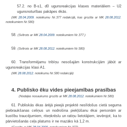
57.2. no B-s1, d0 ugunsreakcijas klases materiāliem – U2
ugunsnoturības pakāpes ēkās.
(MK
28.04.2009.
noteikumu Nr.377 redakcijā, kas grozīta ar MK
28.08.2012.
noteikumiem Nr.580)
58.
(Svītrots ar MK
28.04.2009.
noteikumiem Nr.377.)
59.
(Svītrots ar MK
28.08.2012.
noteikumiem Nr.580)
60. Transformējamu tribīņu nesošajām konstrukcijām jābūt ar
ugunsreakcijas klasi A1.
(MK
28.08.2012.
noteikumu Nr.580 redakcijā)
4. Publisko ēku vides pieejamības prasības
(Nodaļas nosaukums grozīts ar MK
28.08.2012.
noteikumiem Nr.580)
61. Publiskās ēkas ārējā pieejā projektē neslīdošus cietā seguma
piebraukšanas celiņus un nodrošina piekļūšanu ēkai personām ar
kustību traucējumiem, riteņkrēslu un ratiņu lietotājiem, ievērojot, ka to
pārvietošanās ceļa platums ir ne mazāks kā 1,2 m.
(Grozīts ar MK
28.04.2009.
noteikumiem Nr.377)