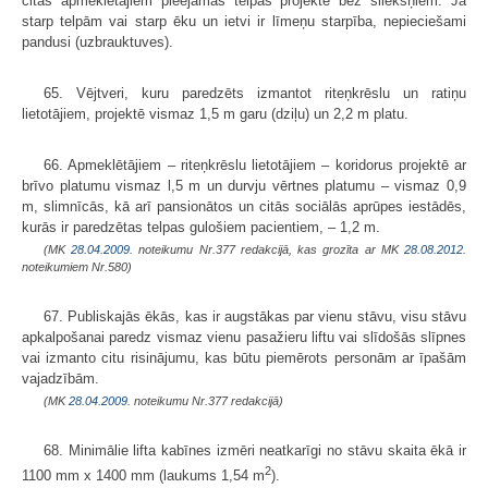
citas apmeklētājiem pieejamās telpas projektē bez sliekšņiem. Ja
starp telpām vai starp ēku un ietvi ir līmeņu starpība, nepieciešami
pandusi (uzbrauktuves).
65. Vējtveri, kuru paredzēts izmantot riteņkrēslu un ratiņu
lietotājiem, projektē vismaz 1,5 m garu (dziļu) un 2,2 m platu.
66. Apmeklētājiem – riteņkrēslu lietotājiem – koridorus projektē ar
brīvo platumu vismaz l,5 m un durvju vērtnes platumu – vismaz 0,9
m, slimnīcās, kā arī pansionātos un citās sociālās aprūpes iestādēs,
kurās ir paredzētas telpas gulošiem pacientiem, – 1,2 m.
(MK
28.04.2009.
noteikumu Nr.377 redakcijā, kas grozīta ar MK
28.08.2012.
noteikumiem Nr.580)
67. Publiskajās ēkās, kas ir augstākas par vienu stāvu, visu stāvu
apkalpošanai paredz vismaz vienu pasažieru liftu vai slīdošās slīpnes
vai izmanto citu risinājumu, kas būtu piemērots personām ar īpašām
vajadzībām.
(MK
28.04.2009.
noteikumu Nr.377 redakcijā)
68. Minimālie lifta kabīnes izmēri neatkarīgi no stāvu skaita ēkā ir
2
1100 mm x 1400 mm (laukums 1,54 m
).