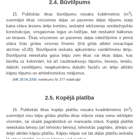
2.4. Būvtilpums
3
15. Publiskās ēkas būvtilpumu nosaka kubikmetros (m
),
summējot ēkas virszemes daļas un pazemes daļas tilpumu starp
katra stāva ārsienu ārējo kontūru, ieskaitot iekšsienas norobežojošās
konstrukcijas, virsgaismas logus un lodžijas, bet neskaitot balkonus
un terases. Ēkas virszemes un pazemes daļas robežšķirtne ir pirmā
stāva tīrās grīdas virsmas līmenis (tīrā grīda atbilst nosacītajai
atzīmei ±0,00). Būvtilpumā ieskaita apkurināmu vairāklīmeņu ātriju.
Būvtilpumā neieskaita gaisa telpu zem ēkas vai ēkas daļas, kas
būvēta uz kolonnām, kā arī caurbrauktuvju tilpumu, lieveņu, terašu,
dabiski ventilējamu neapkurināmu dubulto fasāžu un ārējo atklāto
kāpņu tilpumu un arhitektoniskos rotājumus.
(MK
28.04.2009.
noteikumu Nr.377 redakcijā)
2.5. Kopējā platība
2
16. Publiskās ēkas kopējo platību nosaka kvadrātmetros (m
),
summējot visu telpu grīdas platību ēkas stāvos starp sienu iekšējām
virsmām, tai skaitā pagrabstāvā un mansarda stāvā. Kopējā platībā
neieskaita bēniņu (arī tehnisko bēniņu), tehniskās pagrīdes, ārtelpu un
ārējo atklāto kāpņu platību. Kāpņu telpas vai tās daļas platību ieskaita