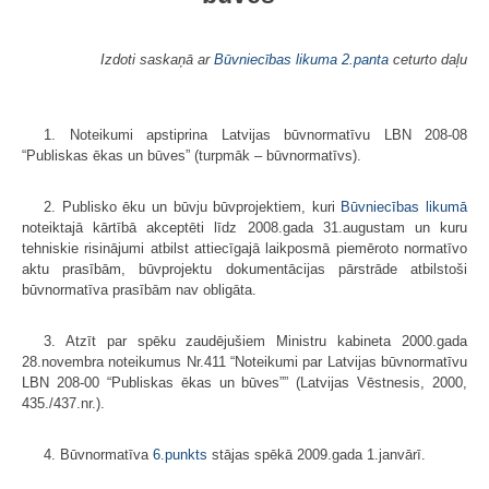
Izdoti saskaņā ar
Būvniecības likuma
2.panta
ceturto daļu
1. Noteikumi apstiprina Latvijas būvnormatīvu LBN 208-08
“Publiskas ēkas un būves” (turpmāk – būvnormatīvs).
2. Publisko ēku un būvju būvprojektiem, kuri
Būvniecības likumā
noteiktajā kārtībā akceptēti līdz 2008.gada 31.augustam un kuru
tehniskie risinājumi atbilst attiecīgajā laikposmā piemēroto normatīvo
aktu prasībām, būvprojektu dokumentācijas pārstrāde atbilstoši
būvnormatīva prasībām nav obligāta.
3. Atzīt par spēku zaudējušiem Ministru kabineta 2000.gada
28.novembra noteikumus Nr.411 “Noteikumi par Latvijas būvnormatīvu
LBN 208-00 “Publiskas ēkas un būves”” (Latvijas Vēstnesis, 2000,
435./437.nr.).
4. Būvnormatīva
6.punkts
stājas spēkā 2009.gada 1.janvārī.