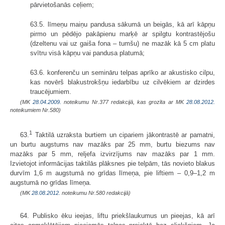
pārvietošanās ceļiem;
63.5. līmeņu maiņu pandusa sākumā un beigās, kā arī kāpņu
pirmo un pēdējo pakāpienu marķē ar spilgtu kontrastējošu
(dzeltenu vai uz gaiša fona – tumšu) ne mazāk kā 5 cm platu
svītru visā kāpņu vai pandusa platumā;
63.6. konferenču un semināru telpas aprīko ar akustisko cilpu,
kas novērš blakustrokšņu iedarbību uz cilvēkiem ar dzirdes
traucējumiem.
(MK
28.04.2009.
noteikumu Nr.377 redakcijā, kas grozīta ar MK
28.08.2012.
noteikumiem Nr.580)
1
63.
Taktilā uzraksta burtiem un cipariem jākontrastē ar pamatni,
un burtu augstums nav mazāks par 25 mm, burtu biezums nav
mazāks par 5 mm, reljefa izvirzījums nav mazāks par 1 mm.
Izvietojot informācijas taktilās plāksnes pie telpām, tās novieto blakus
durvīm 1,6 m augstumā no grīdas līmeņa, pie liftiem – 0,9–1,2 m
augstumā no grīdas līmeņa.
(MK
28.08.2012.
noteikumu Nr.580 redakcijā)
64. Publisko ēku ieejas, liftu priekšlaukumus un pieejas, kā arī