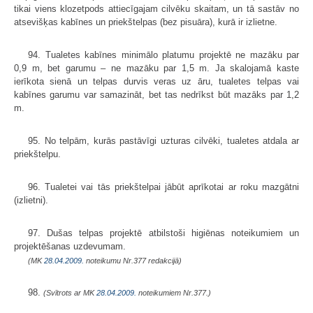
tikai viens klozetpods attiecīgajam cilvēku skaitam, un tā sastāv no
atsevišķas kabīnes un priekštelpas (bez pisuāra), kurā ir izlietne.
94. Tualetes kabīnes minimālo platumu projektē ne mazāku par
0,9 m, bet garumu – ne mazāku par 1,5 m. Ja skalojamā kaste
ierīkota sienā un telpas durvis veras uz āru, tualetes telpas vai
kabīnes garumu var samazināt, bet tas nedrīkst būt mazāks par 1,2
m.
95. No telpām, kurās pastāvīgi uzturas cilvēki, tualetes atdala ar
priekštelpu.
96. Tualetei vai tās priekštelpai jābūt aprīkotai ar roku mazgātni
(izlietni).
97. Dušas telpas projektē atbilstoši higiēnas noteikumiem un
projektēšanas uzdevumam.
(MK
28.04.2009.
noteikumu Nr.377 redakcijā)
98.
(Svītrots ar MK
28.04.2009.
noteikumiem Nr.377.)