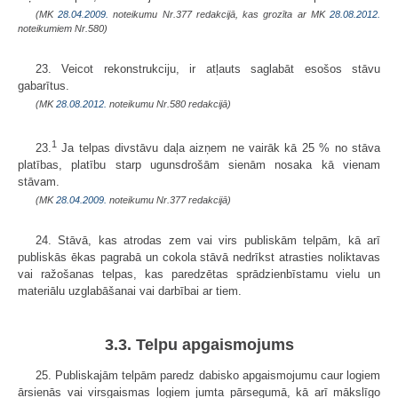
(MK
28.04.2009.
noteikumu Nr.377 redakcijā, kas grozīta ar MK
28.08.2012.
noteikumiem Nr.580)
23. Veicot rekonstrukciju, ir atļauts saglabāt esošos stāvu
gabarītus.
(MK
28.08.2012.
noteikumu Nr.580 redakcijā)
1
23.
Ja telpas divstāvu daļa aizņem ne vairāk kā 25 % no stāva
platības, platību starp ugunsdrošām sienām nosaka kā vienam
stāvam.
(MK
28.04.2009.
noteikumu Nr.377 redakcijā)
24. Stāvā, kas atrodas zem vai virs publiskām telpām, kā arī
publiskās ēkas pagrabā un cokola stāvā nedrīkst atrasties noliktavas
vai ražošanas telpas, kas paredzētas sprādzienbīstamu vielu un
materiālu uzglabāšanai vai darbībai ar tiem.
3.3. Telpu apgaismojums
25. Publiskajām telpām paredz dabisko apgaismojumu caur logiem
ārsienās vai virsgaismas logiem jumta pārsegumā, kā arī mākslīgo