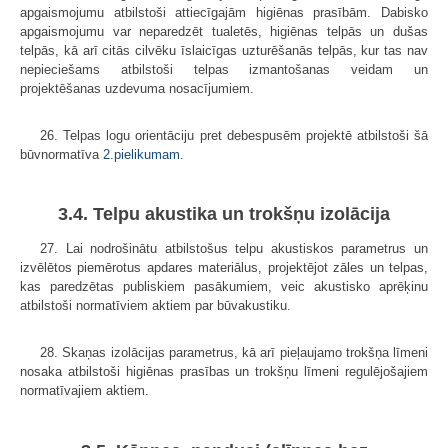
apgaismojumu atbilstoši attiecīgajām higiēnas prasībām. Dabisko
apgaismojumu var neparedzēt tualetēs, higiēnas telpās un dušas
telpās, kā arī citās cilvēku īslaicīgas uzturēšanās telpās, kur tas nav
nepieciešams atbilstoši telpas izmantošanas veidam un
projektēšanas uzdevuma nosacījumiem.
26. Telpas logu orientāciju pret debespusēm projektē atbilstoši šā
būvnormatīva
2.pielikumam
.
3.4. Telpu akustika un trokšņu izolācija
27. Lai nodrošinātu atbilstošus telpu akustiskos parametrus un
izvēlētos piemērotus apdares materiālus, projektējot zāles un telpas,
kas paredzētas publiskiem pasākumiem, veic akustisko aprēķinu
atbilstoši normatīviem aktiem par būvakustiku.
28. Skaņas izolācijas parametrus, kā arī pieļaujamo trokšņa līmeni
nosaka atbilstoši higiēnas prasības un trokšņu līmeni regulējošajiem
normatīvajiem aktiem.