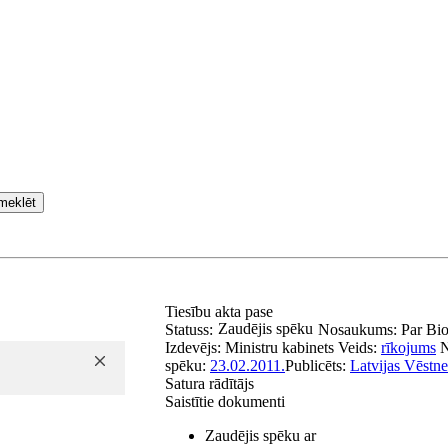
meklēt
Tiesību akta pase
Zaudējis spēku
Statuss:
Nosaukums:
Par Bio
Izdevējs:
Ministru kabinets
Veids:
rīkojums
spēku:
23.02.2011.
Publicēts:
Latvijas Vēstne
Satura rādītājs
Saistītie dokumenti
Zaudējis spēku ar