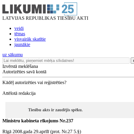
LATVIJAS REPUBLIKAS TIESĪBU AKTI
veidi
tēmas
visvairāk skatītie
jaunākie
uz sākumu
Izvērstā meklēšana
Autorizēties savā kontā
Kādēļ autorizēties vai reģistrēties?
Attēlotā redakcija
Tiesību akts ir zaudējis spēku.
Ministru kabineta rīkojums Nr.237
Rīgā 2008.gada 29.aprīlī (prot. Nr.27 5.§)