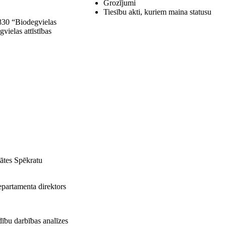
Grozījumi
Tiesību akti, kuriem maina statusu
830 “Biodegvielas
vielas attīstības
tātes Spēkratu
epartamenta direktors
dību darbības analīzes