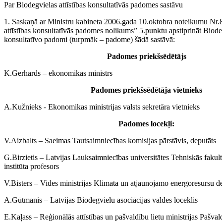
Par Biodegvielas attīstības konsultatīvās padomes sastāvu
1. Saskaņā ar Ministru kabineta 2006.gada 10.oktobra noteikumu Nr.
attīstības konsultatīvās padomes nolikums” 5.punktu apstiprināt Biodeg
konsultatīvo padomi (turpmāk – padome) šādā sastāvā:
Padomes priekšsēdētājs
K.Gerhards – ekonomikas ministrs
Padomes priekšsēdētāja vietnieks
A.Kužnieks - Ekonomikas ministrijas valsts sekretāra vietnieks
Padomes locekļi:
V.Aizbalts – Saeimas Tautsaimniecības komisijas pārstāvis, deputāts
G.Birzietis – Latvijas Lauksaimniecības universitātes Tehniskās fakul
institūta profesors
V.Bisters – Vides ministrijas Klimata un atjaunojamo energoresursu d
A.Gūtmanis – Latvijas Biodegvielu asociācijas valdes loceklis
E.Kaļass – Reģionālās attīstības un pašvaldību lietu ministrijas Pašval