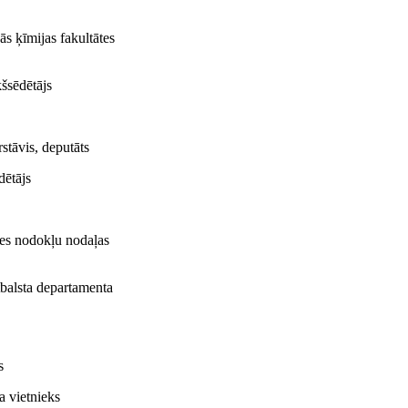
ās ķīmijas fakultātes
šsēdētājs
stāvis, deputāts
dētājs
zes nodokļu nodaļas
tbalsta departamenta
s
a vietnieks