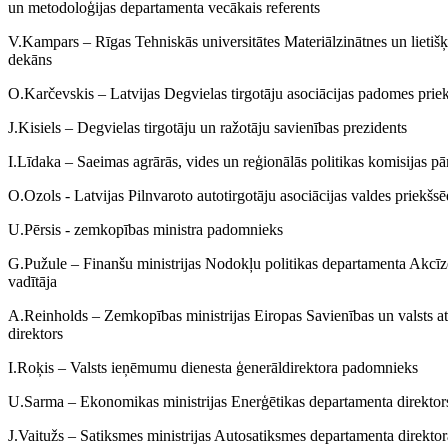
un metodoloģijas departamenta vecākais referents
V.Kampars – Rīgas Tehniskās universitātes Materiālzinātnes un lietišķ
dekāns
O.Karčevskis – Latvijas Degvielas tirgotāju asociācijas padomes priek
J.Kisiels – Degvielas tirgotāju un ražotāju savienības prezidents
I.Līdaka – Saeimas agrārās, vides un reģionālās politikas komisijas pār
O.Ozols - Latvijas Pilnvaroto autotirgotāju asociācijas valdes priekšsē
U.Pērsis - zemkopības ministra padomnieks
G.Pužule – Finanšu ministrijas Nodokļu politikas departamenta Akcī
vadītāja
A.Reinholds – Zemkopības ministrijas Eiropas Savienības un valsts a
direktors
I.Roķis – Valsts ieņēmumu dienesta ģenerāldirektora padomnieks
U.Sarma – Ekonomikas ministrijas Enerģētikas departamenta direktor
J.Vaitužs – Satiksmes ministrijas Autosatiksmes departamenta direktor