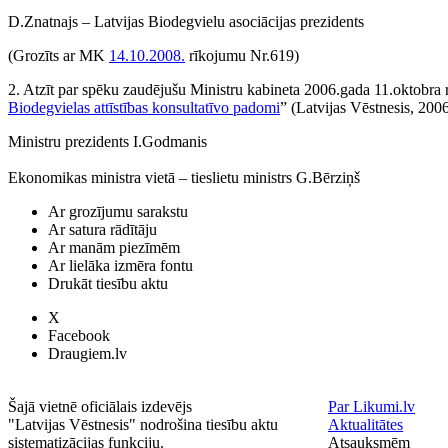
D.Znatnajs – Latvijas Biodegvielu asociācijas prezidents
(Grozīts ar MK
14.10.2008.
rīkojumu Nr.619)
2. Atzīt par spēku zaudējušu Ministru kabineta 2006.gada 11.oktobra
Biodegvielas attīstības konsultatīvo padomi
” (Latvijas Vēstnesis, 2006
Ministru prezidents I.Godmanis
Ekonomikas ministra vietā – tieslietu ministrs G.Bērziņš
Ar grozījumu sarakstu
Ar satura rādītāju
Ar manām piezīmēm
Ar lielāka izmēra fontu
Drukāt tiesību aktu
X
Facebook
Draugiem.lv
Šajā vietnē oficiālais izdevējs
Par Likumi.lv
"Latvijas Vēstnesis" nodrošina tiesību aktu
Aktualitātes
sistematizācijas funkciju.
Atsauksmēm