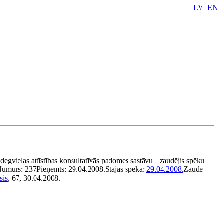
LV
EN
degvielas attīstības konsultatīvās padomes sastāvu
zaudējis spēku
Numurs:
237
Pieņemts:
29.04.2008.
Stājas spēkā:
29.04.2008.
Zaudē
sis
, 67, 30.04.2008.