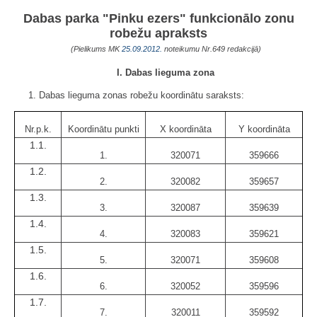
Dabas parka "Pinku ezers" funkcionālo zonu
robežu apraksts
(Pielikums MK
25.09.2012.
noteikumu Nr.649 redakcijā)
I. Dabas lieguma zona
1. Dabas lieguma zonas robežu koordinātu saraksts:
Nr.p.k.
Koordinātu punkti
X koordināta
Y koordināta
1.1.
1.
320071
359666
1.2.
2.
320082
359657
1.3.
3.
320087
359639
1.4.
4.
320083
359621
1.5.
5.
320071
359608
1.6.
6.
320052
359596
1.7.
7.
320011
359592