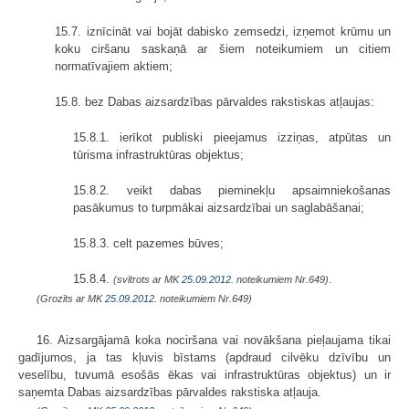
15.7. iznīcināt vai bojāt dabisko zemsedzi, izņemot krūmu un
koku ciršanu saskaņā ar šiem noteikumiem un citiem
normatīvajiem aktiem;
15.8. bez Dabas aizsardzības pārvaldes rakstiskas atļaujas:
15.8.1. ierīkot publiski pieejamus izziņas, atpūtas un
tūrisma infrastruktūras objektus;
15.8.2. veikt dabas pieminekļu apsaimniekošanas
pasākumus to turpmākai aizsardzībai un saglabāšanai;
15.8.3. celt pazemes būves;
15.8.4.
.
(svītrots ar MK
25.09.2012.
noteikumiem Nr.649)
(Grozīts ar MK
25.09.2012.
noteikumiem Nr.649)
16. Aizsargājamā koka nociršana vai novākšana pieļaujama tikai
gadījumos, ja tas kļuvis bīstams (apdraud cilvēku dzīvību un
veselību, tuvumā esošās ēkas vai infrastruktūras objektus) un ir
saņemta Dabas aizsardzības pārvaldes rakstiska atļauja.