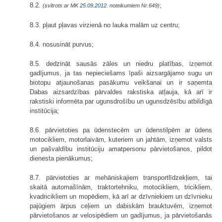
8.2.
;
(svītrots ar MK
25.09.2012.
noteikumiem Nr.649)
8.3. pļaut pļavas virzienā no lauka malām uz centru;
8.4. nosusināt purvus;
8.5. dedzināt sausās zāles un niedru platības, izņemot
gadījumus, ja tas nepieciešams īpaši aizsargājamo sugu un
biotopu atjaunošanas pasākumu veikšanai un ir saņemta
Dabas aizsardzības pārvaldes rakstiska atļauja, kā arī ir
rakstiski informēta par ugunsdrošību un ugunsdzēsību atbildīgā
institūcija;
8.6. pārvietoties pa ūdenstecēm un ūdenstilpēm ar ūdens
motocikliem, motorlaivām, kuteriem un jahtām, izņemot valsts
un pašvaldību institūciju amatpersonu pārvietošanos, pildot
dienesta pienākumus;
8.7. pārvietoties ar mehāniskajiem transportlīdzekļiem, tai
skaitā automašīnām, traktortehniku, motocikliem, tricikliem,
kvadricikliem un mopēdiem, kā arī ar dzīvniekiem un dzīvnieku
pajūgiem ārpus ceļiem un dabiskām brauktuvēm, izņemot
pārvietošanos ar velosipēdiem un gadījumus, ja pārvietošanās