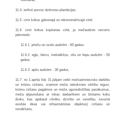
11.4. ierīkot purvos dzērveņu plantācijas;
11.5. cirst kokus galvenajā un rekonstruktīvajā cirtē;
11.6. cirst kokus kopšanas cirtē, ja mežaudzes vecums
pārsniedz:
11.6.1. priežu un ozolu audzēm - 60 gadus;
11.6.2. egļu, bērzu, melnalkšņu, ošu un liepu audzēm - 50
gadus;
11.6.3. apšu audzēm - 30 gadus;
11.7. no 1.aprīļa līdz 31.jūlijam veikt mežsaimniecisko darbību
un krūmu ciršanu, izņemot meža nekoksnes vērtību ieguvi,
krūmu ciršanu pagalmos un meža ugunsdrošības pasākumus,
meža atjaunošanu ar rokas darbarīkiem un bīstamo koku
(koku, kas apdraud cilvēku dzīvību un veselību, tuvumā
esošās ēkas vai infrastruktūras objektus) ciršanu un
novākšanu;