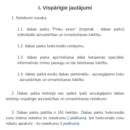
I. Vispārīgie jautājumi
1. Noteikumi nosaka:
1.1. dabas parka "Pinku ezers" (turpmāk - dabas parks)
individuālo aizsardzības un izmantošanas kārtību;
1.2. dabas parka funkcionālo zonējumu;
1.3. dabas parka apzīmēšanai dabā lietojamās speciālās
informatīvās zīmes paraugu un tās lietošanas kārtību;
1.4. dabas parkā esošo dabas pieminekļu - aizsargājamo koku
- aizsardzības un izmantošanas kārtību.
2. Dabas parka teritorijā nav spēkā īpaši aizsargājamo dabas
teritoriju vispārīgie aizsardzības un izmantošanas noteikumi.
3. Dabas parka platība ir 161 hektārs. Dabas parka funkcionālo
zonu shēma noteikta šo noteikumu
1.pielikumā
, bet funkcionālo zonu
robežu apraksts - šo noteikumu
2.pielikumā
.