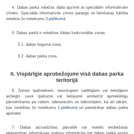
4. Dabas parka robežas dabā apzīmē ar speciālām informatīvām
zīmēm. Speciālās informatīvās zīmes paraugs un lietošanas kārtība
noteikta šo noteikumu
3.pielikumā
.
5. Dabas parkā ir noteiktas šādas funkcionālās zonas:
5.1. dabas lieguma zona;
5.2. dabas parka zona.
II. Vispārīgie aprobežojumi visā dabas parka
teritorijā
6. Zemes īpašniekiem, tiesiskajiem valdītājiem vai lietotājiem
aizliegts savā īpašumā vai lietojumā ierobežot apmeklētāju
pārvietošanos pa ceļiem, ūdenstecēm un ūdenstilpēm, kā arī takām,
kas norādītas šo noteikumu
1.pielikumā
un paredzētas dabas parka
apskatei.
7. Dabas aizsardzības pārvalde var noteikt ierobežotas
pieejamības informācijas statusu informācijai par dabas parkā esošo