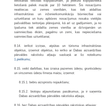
lietošanas tiesības kopīpašumam, ja jebkura kopīpašnieka
lietošanā paliek mazāk par 10 hektāriem. Šis nosacījums
neattiecas uz zemes vienībām, kas tiek atdalītas
infrastruktūras un inženierkomunikāciju būvniecībai vai
uzturēšanai un kuru apbūves nosacījumus nosaka vietējās
pašvaldības teritorijas plānojumā, kā arī uz gadījumiem, ja no
īpašuma tiek atdalīta zemes vienība ar dzīvojamām un
saimniecības ēkām, pagalmu un zemi, kas nepieciešama
saimniecības uzturēšanai;
8.14. ierīkot izziņas, atpūtas un tūrisma infrastruktūras
objektus, izņemot objektus, ko ierīko ar Dabas aizsardzības
pārvaldes rakstisku atļauju saskaņā ar šo noteikumu
1.pielikumu
;
8.15. veikt darbības, kas izraisa pazemes ūdeņu, gruntsūdeņu
un virszemes ūdeņu līmeņa maiņu, izņemot:
8.15.1. bebru aizsprostu nojaukšanu;
8.15.2. biotopu atjaunošanas pasākumus, ja ir saņemta
Dabas aizsardzības pārvaldes rakstiska atļauja;
8.16. bez Dabas aizsardzības pārvaldes rakstiskas atļaujas: