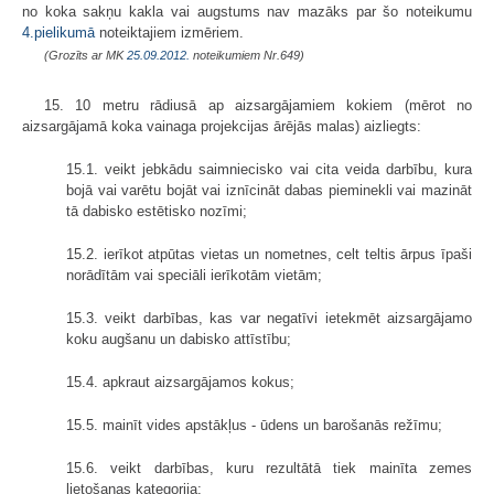
no koka sakņu kakla vai augstums nav mazāks par šo noteikumu
4.pielikumā
noteiktajiem izmēriem.
(Grozīts ar MK
25.09.2012.
noteikumiem Nr.649)
15. 10 metru rādiusā ap aizsargājamiem kokiem (mērot no
aizsargājamā koka vainaga projekcijas ārējās malas) aizliegts:
15.1. veikt jebkādu saimniecisko vai cita veida darbību, kura
bojā vai varētu bojāt vai iznīcināt dabas pieminekli vai mazināt
tā dabisko estētisko nozīmi;
15.2. ierīkot atpūtas vietas un nometnes, celt teltis ārpus īpaši
norādītām vai speciāli ierīkotām vietām;
15.3. veikt darbības, kas var negatīvi ietekmēt aizsargājamo
koku augšanu un dabisko attīstību;
15.4. apkraut aizsargājamos kokus;
15.5. mainīt vides apstākļus - ūdens un barošanās režīmu;
15.6. veikt darbības, kuru rezultātā tiek mainīta zemes
lietošanas kategorija;