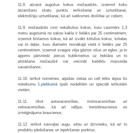
11.8. atzarot augošus kokus mežaudzēs, izņemot koku
atzarošanu skatu punktu ierīkošanai un uzturēšanai,
elektrolīniju uzturēšanai, kā arī satiksmes drošībai uz ceļiem;
11.9. mežaudzēs cirst nokaltušus kokus, kuru caurmērs 1,3
metru augstumā no sakņu kakla ir lielāks par 25 centimetriem,
izņemot bīstamos kokus, kā arī izvākt kritušus kokus, kritalas
vai to daļas, kuru diametrs resnākajā vietā ir lielāks par 25
centimetriem, izņemot svaigos vēja gāztos ošus un egles, ja to
apjoms pārsniedz piecus kubikmetrus uz hektāra un to
atstāšana mežaudzē var veicināt kaitēkļu masveida
savairošanos;
11.10. ierīkot nometnes, atpūtas vietas un celt teltis ārpus šo
noteikumu
1.pielikumā
īpaši norādītām un speciāli ierīkotām
vietām;
11.11. rīkot autosacensības, motosacensības un
velosacensības, kā arī rallijus, treniņbraucienus un
izmēģinājuma braucienus;
11.12. ierīkot savvaļas augu, sēņu un dzīvnieku, kā arī to
produktu pārdošanas un iepirkšanas punktus;