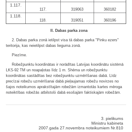
1.117.
117.
319063
360182
1.118.
118.
319051
360196
II. Dabas parka zona
2. Dabas parka zonā ietilpst visa tā dabas parka "Pinku ezers"
teritorija, kas neietilpst dabas lieguma zonā.
Piezīme.
Robežpunktu koordinātas ir norādītas Latvijas koordinātu sistēmā
LKS-92 TM un noapaļotas līdz 1 m. Shēma un robežpunktu
koordinātas sastādītas bez robežpunktu uzmērīšanas dabā. Līdz
precīzai robežu uzmērīšanai dabā pieļaujamas robežu novirzes no
šajos noteikumos aprakstītajām robežām izmantotās kartes mēroga
noteiktības robežās atbilstoši dabā esošajām faktiskajām robežām.
3. pielikums
Ministru kabineta
2007.gada 27.novembra noteikumiem Nr.810