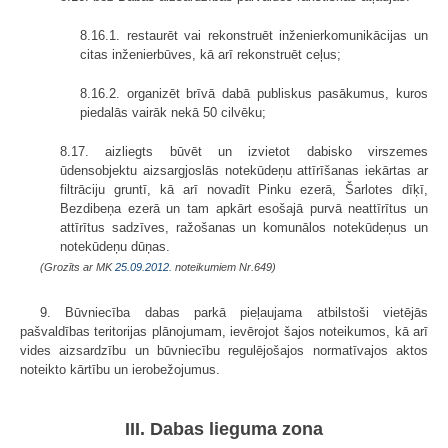
8.16.1. restaurēt vai rekonstruēt inženierkomunikācijas un
citas inženierbūves, kā arī rekonstruēt ceļus;
8.16.2. organizēt brīvā dabā publiskus pasākumus, kuros
piedalās vairāk nekā 50 cilvēku;
8.17. aizliegts būvēt un izvietot dabisko virszemes
ūdensobjektu aizsarg­joslās notekūdeņu attīrīšanas iekārtas ar
filtrāciju gruntī, kā arī novadīt Pinku ezerā, Šarlotes dīķī,
Bezdibeņa ezerā un tam apkārt esošajā purvā neattīrītus un
attīrītus sadzīves, ražošanas un komunālos notekūdeņus un
notekūdeņu dūņas.
(Grozīts ar MK
25.09.2012.
noteikumiem Nr.649)
9. Būvniecība dabas parkā pieļaujama atbilstoši vietējās
pašvaldības teritorijas plānojumam, ievērojot šajos noteikumos, kā arī
vides aizsardzību un būvniecību regulējošajos normatīvajos aktos
noteikto kārtību un ierobežojumus.
III. Dabas lieguma zona