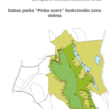
Dabas parka "Pinku ezers" funkcionālo zonu
shēma