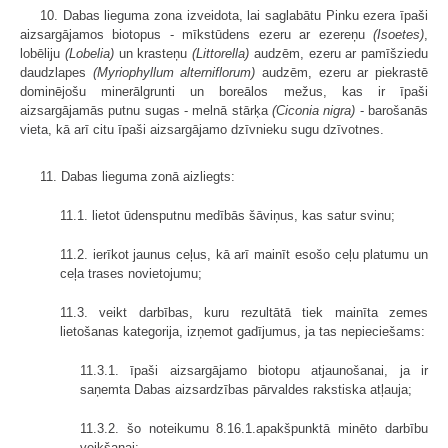
10. Dabas lieguma zona izveidota, lai saglabātu Pinku ezera īpaši
aizsar­gājamos biotopus - mīkstūdens ezeru ar ezereņu
(Isoetes)
,
lobēliju
(Lobelia)
un krasteņu
(Littorella)
audzēm, ezeru ar pamīšziedu
daudzlapes
(Myriophyllum alterniflorum)
audzēm, ezeru ar piekrastē
dominējošu minerālgrunti un boreālos mežus, kas ir īpaši
aizsargājamās putnu sugas - melnā stārķa
(Ciconia nigra)
- barošanās
vieta, kā arī citu īpaši aizsargājamo dzīvnieku sugu dzīvotnes.
11. Dabas lieguma zonā aizliegts:
11.1. lietot ūdensputnu medībās šāviņus, kas satur svinu;
11.2. ierīkot jaunus ceļus, kā arī mainīt esošo ceļu platumu un
ceļa trases novietojumu;
11.3. veikt darbības, kuru rezultātā tiek mainīta zemes
lietošanas kategorija, izņemot gadījumus, ja tas nepieciešams:
11.3.1. īpaši aizsargājamo biotopu atjaunošanai, ja ir
saņemta Dabas aizsardzības pārvaldes rakstiska atļauja;
11.3.2. šo noteikumu 8.16.1.apakšpunktā minēto darbību
veikšanai;