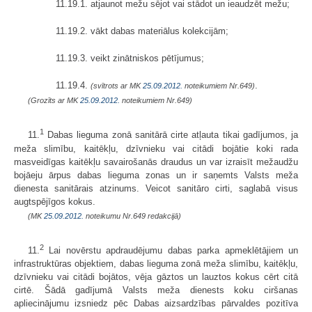
11.19.1. atjaunot mežu sējot vai stādot un ieaudzēt mežu;
11.19.2. vākt dabas materiālus kolekcijām;
11.19.3. veikt zinātniskos pētījumus;
11.19.4.
.
(svītrots ar MK
25.09.2012.
noteikumiem Nr.649)
(Grozīts ar MK
25.09.2012.
noteikumiem Nr.649)
1
11.
Dabas lieguma zonā sanitārā cirte atļauta tikai gadījumos, ja
meža slimību, kaitēkļu, dzīvnieku vai citādi bojātie koki rada
masveidīgas kaitēkļu savairošanās draudus un var izraisīt mežaudžu
bojāeju ārpus dabas lieguma zonas un ir saņemts Valsts meža
dienesta sanitārais atzinums. Veicot sanitāro cirti, saglabā visus
augtspējīgos kokus.
(MK
25.09.2012.
noteikumu Nr.649 redakcijā)
2
11.
Lai novērstu apdraudējumu dabas parka apmeklētājiem un
infrastruktūras objektiem, dabas lieguma zonā meža slimību, kaitēkļu,
dzīvnieku vai citādi bojātos, vēja gāztos un lauztos kokus cērt citā
cirtē. Šādā gadījumā Valsts meža dienests koku ciršanas
apliecinājumu izsniedz pēc Dabas aizsardzības pārvaldes pozitīva