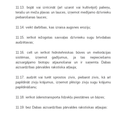
11.13. bojāt vai iznīcināt (arī uzarot vai kultivējot) palieņu,
terašu un meža pļavas un lauces, izņemot medījamo dzīvnieku
piebarošanas lauces;
11.14. veikt darbības, kas izraisa augsnes eroziju;
11.15. ierīkot iežogotas savvaļas dzīvnieku sugu brīvdabas
audzētavas;
11.16. celt un ierīkot hidrotehniskas būves un meliorācijas
sistēmas, izņemot gadījumus, ja tas nepieciešams
aizsargājamo biotopu atjaunošanai un ir saņemta Dabas
aizsardzības pārvaldes rakstiska atļauja;
11.17. audzēt vai turēt sprostos zivis, piebarot zivis, kā arī
papildināt zivju krājumus, izņemot plēsīgo zivju sugu krājumu
papildināšanu;
11.18. ierīkot ūdenstransporta līdzekļu piestātnes un bāzes;
11.19. bez Dabas aizsardzības pārvaldes rakstiskas atļaujas: