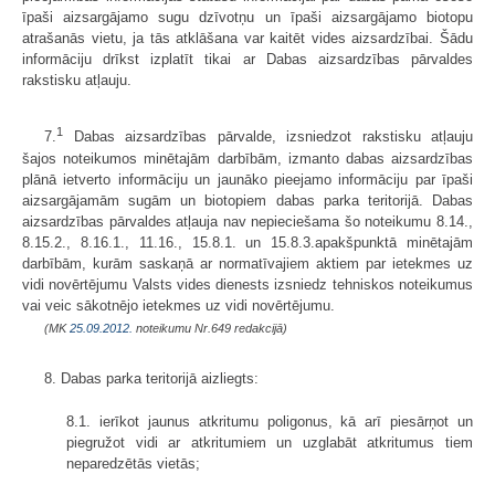
īpaši aizsargājamo sugu dzīvotņu un īpaši aizsargājamo biotopu
atrašanās vietu, ja tās atklāšana var kaitēt vides aizsardzībai. Šādu
informāciju drīkst izplatīt tikai ar Dabas aizsardzības pārvaldes
rakstisku atļauju.
1
7.
Dabas aizsardzības pārvalde, izsniedzot rakstisku atļauju
šajos noteikumos minētajām darbībām, izmanto dabas aizsardzības
plānā ietverto informāciju un jaunāko pieejamo informāciju par īpaši
aizsargājamām sugām un biotopiem dabas parka teritorijā. Dabas
aizsardzības pārvaldes atļauja nav nepieciešama šo noteikumu 8.14.,
8.15.2., 8.16.1., 11.16., 15.8.1. un 15.8.3.apakšpunktā minētajām
darbībām, kurām saskaņā ar normatīvajiem aktiem par ietekmes uz
vidi novērtējumu Valsts vides dienests izsniedz tehniskos noteikumus
vai veic sākotnējo ietekmes uz vidi novērtējumu.
(MK
25.09.2012.
noteikumu Nr.649 redakcijā)
8. Dabas parka teritorijā aizliegts:
8.1. ierīkot jaunus atkritumu poligonus, kā arī piesārņot un
piegružot vidi ar atkritumiem un uzglabāt atkritumus tiem
neparedzētās vietās;