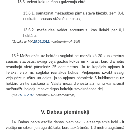
13.6. veicot koku ciršanu galvenajā cirtē:
13.6.1. samazināt mežaudzes pirmā stāva biezību zem 0,4,
neskaitot sausus stāvošus kokus;
13.6.2. mežaudzē veidot atvērumus, kas lielāki par 0,1
hektāru.
(Grozīts ar MK
25.09.2012.
noteikumiem Nr.649)
1
13.
Mežaudzēs uz hektāru saglabā ne mazāk kā 20 kubikmetrus
sausus stāvošus, svaigi vēja gāztus kokus un kritalas, kuru diametrs
resnākajā vietā pārsniedz 25 centimetrus. Ja to kopējais apjoms ir
lielāks, vispirms saglabā resnākos kokus. Pieļaujams izvākt svaigi
vēja gāztus ošus un egles, ja to apjoms pārsniedz 5 kubikmetrus uz
hektāru un tie saskaņā ar Valsts meža dienesta atzinumu var izraisīt
mežaudžu bojāeju masveidīgas kaitēkļu savairošanās dēļ.
(MK
25.09.2012.
noteikumu Nr.649 redakcijā)
V. Dabas pieminekļi
14. Dabas parkā esošie dabas pieminekļi - aizsargājamie koki - ir
vietējo un citzemju sugu dižkoki, kuru apkārtmērs 1,3 metru augstumā