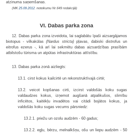
atzinuma saņemšanas.
(MK
25.09.2012.
noteikumu Nr.649 redakcijā)
VI. Dabas parka zona
12. Dabas parka zona izveidota, lai saglabātu īpaši aizsargājamos
biotopus - vilkakūlas
(Nardus stricta)
pļavas, dabiski distrofus un
eitrofus ezerus -, kā arī lai sekmētu dabas aizsardzības prasībām
atbilstošu tūrisma un atpūtas infrastruktūras attīstību.
13. Dabas parka zonā aizliegts:
13.1. cirst kokus kailcirtē un rekonstruktīvajā cirtē;
13.2. veicot kopšanas cirti, izcirst valdošās koku sugas
valdaudzes kokus, izņemot augšanā atpalikušos, slimību
inficētos, kaitēkļu invadētos vai citādi bojātos kokus, ja
valdošās koku sugas vecums pārsniedz:
13.2.1. priežu un ozolu audzēm - 60 gadus;
13.2.2. egļu, bērzu, melnalkšņu, ošu un liepu audzēm - 50