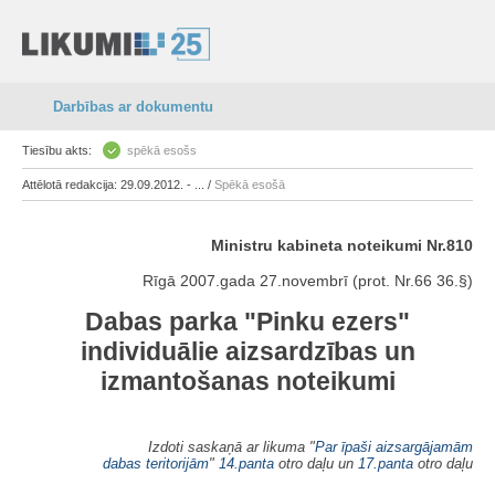
Darbības ar dokumentu
Tiesību akts:
spēkā esošs
Attēlotā redakcija: 29.09.2012. - ... /
Spēkā esošā
Ministru kabineta noteikumi Nr.810
Rīgā 2007.gada 27.novembrī (prot. Nr.66 36.§)
Dabas parka "Pinku ezers"
individuālie aizsardzības un
izmantošanas noteikumi
Izdoti saskaņā ar likuma "
Par īpaši aizsargājamām
dabas teritorijām
"
14.panta
otro daļu un
17.panta
otro daļu