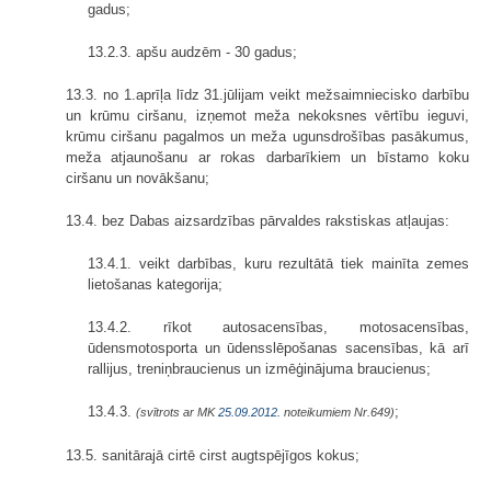
gadus;
13.2.3. apšu audzēm - 30 gadus;
13.3. no 1.aprīļa līdz 31.jūlijam veikt mežsaimniecisko darbību
un krūmu ciršanu, izņemot meža nekoksnes vērtību ieguvi,
krūmu ciršanu pagalmos un meža ugunsdrošības pasākumus,
meža atjaunošanu ar rokas darbarīkiem un bīstamo koku
ciršanu un novākšanu;
13.4. bez Dabas aizsardzības pārvaldes rakstiskas atļaujas:
13.4.1. veikt darbības, kuru rezultātā tiek mainīta zemes
lietošanas kategorija;
13.4.2. rīkot autosacensības, motosacensības,
ūdensmotosporta un ūdens­slēpošanas sacensības, kā arī
rallijus, treniņbraucienus un izmēģinājuma braucienus;
13.4.3.
;
(svītrots ar MK
25.09.2012.
noteikumiem Nr.649)
13.5. sanitārajā cirtē cirst augtspējīgos kokus;