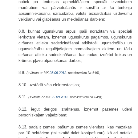
notiek pa teritorijas apmeklētājiem speciāli izveidotiem
maršrutiem vai pārvietošanās ir saistīta ar šo teritoriju
apsaimniekošanu, uzraudzību, valsts aizsardzības uzdevumu
veikšanu vai glābšanas un meklēšanas darbiem;
8.8. kurināt ugunskurus ārpus īpaši norādītām vai speciāli
ierīkotām vietām, izņemot ugunskurus pagalmos, ugunskurus
ciršanas atlieku sadedzinā­šanai atbilstoši ugunsdrošību un
ugunsdzēsību regulējošajiem normatīvajiem aktiem un tādu
ciršanas atlieku sadedzināšanai, kas rodas, izcērtot kokus un
krūmus pļavu atjaunošanas darbos;
8.9.
;
(svītrots ar MK
25.09.2012.
noteikumiem Nr.649)
8.10. uzstādīt vēja elektrostacijas;
8.11.
;
(svītrots ar MK
25.09.2012.
noteikumiem Nr.649)
8.12. iegūt derīgos izrakteņus, izņemot pazemes ūdeni
personiskajām vajadzībām;
8.13. sadalīt zemes īpašumus zemes vienībās, kas mazākas
par 10 hektāriem (tai skaitā dalot kopīpašumu), kā arī noteikt