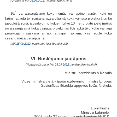
(Grozīts ar MK
25.09.2012.
noteikumiem Nr.649)
1
16.
Ja aizsargājamo koku nomāc vai apēno jaunāki koki un
krūmi, atļauta to izciršana aizsargājamā koka vainaga projekcijā un tai
piegulošā zonā, izveidojot no kokiem brīvu 10 metru platu joslu (mērot
no aizsargājamā koka vainaga projekcijas līdz apkārtējo koku vainagu
projekcijām) saskaņā ar normatīvajiem aktiem, kas regulē koku
ciršanu mežā vai ārpus tā.
(MK
25.09.2012.
noteikumu Nr.649 redakcijā)
VI. Noslēguma jautājums
(Nodaļa svītrota ar MK
25.09.2012.
noteikumiem Nr.649)
Ministru prezidents A.Kalvītis
Vides ministra vietā - īpašu uzdevumu ministrs Eiropas
Savienības līdzekļu apguves lietās N.Broks
1.pielikums
Ministru kabineta
2007.gada 27.novembra noteikumiem Nr.810