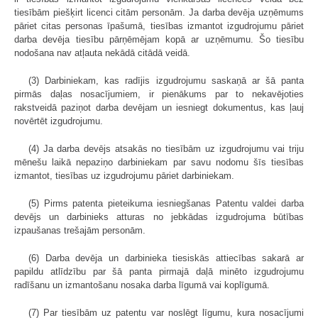
tiesībām piešķirt licenci citām personām. Ja darba devēja uzņēmums
pāriet citas personas īpašumā, tiesības izmantot izgudrojumu pāriet
darba devēja tiesību pārņēmējam kopā ar uzņēmumu. Šo tiesību
nodošana nav atļauta nekādā citādā veidā.
(3) Darbiniekam, kas radījis izgudrojumu saskaņā ar šā panta
pirmās daļas nosacījumiem, ir pienākums par to nekavējoties
rakstveidā paziņot darba devējam un iesniegt dokumentus, kas ļauj
novērtēt izgudrojumu.
(4) Ja darba devējs atsakās no tiesībām uz izgudrojumu vai triju
mēnešu laikā nepaziņo darbiniekam par savu nodomu šīs tiesības
izmantot, tiesības uz izgudrojumu pāriet darbiniekam.
(5) Pirms patenta pieteikuma iesniegšanas Patentu valdei darba
devējs un darbinieks atturas no jebkādas izgudrojuma būtības
izpaušanas trešajām personām.
(6) Darba devēja un darbinieka tiesiskās attiecības sakarā ar
papildu atlīdzību par šā panta pirmajā daļā minēto izgudrojumu
radīšanu un izmantošanu nosaka darba līgumā vai koplīgumā.
(7) Par tiesībām uz patentu var noslēgt līgumu, kura nosacījumi