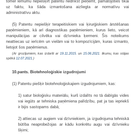
tomēr lēmumu nepiešķirt patentu nedrīkst pieņemt, pamatojoties tikai
uz faktu, ka šāda izmantošana aizliegta ar normatīvu vai
administratīvu aktu.
(5) Patentu nepiešķir terapeitiskiem vai ķirurģiskiem ārstēšanas
paņēmieniem, kā arī diagnostikas paņēmieniem, kurus lieto, veicot
manipulācijas ar cilvēka vai dzīvnieka ķermeni. Šis noteikums
neattiecas uz ierīcēm un vielām vai to kompozīcijām, kuras izmanto,
lietojot šos paņēmienus.
(Ar grozījumiem, kas izdarīti ar
19.11.2015.
un
15.06.2021
. likumu, kas stājas
spēkā
12.07.2021.
)
10.pants. Biotehnoloģiskie izgudrojumi
(1) Patentu piešķir biotehnoloģiskajiem izgudrojumiem, kas:
1) satur bioloģisku materiālu, kurš izdalīts no tā dabīgās vides
vai iegūts ar tehniska paņēmiena palīdzību, pat ja tas iepriekš
ir bijis sastopams dabā;
2) attiecas uz augiem vai dzīvniekiem, ja izgudrojuma tehniskā
būtība neaprobežojas ar kādu konkrētu augu vai dzīvnieku
šķirni;