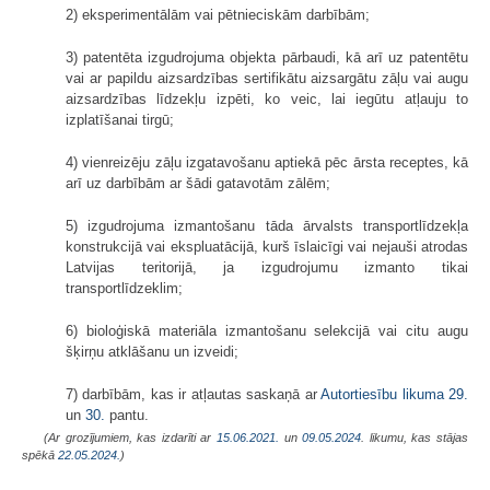
2) eksperimentālām vai pētnieciskām darbībām;
3) patentēta izgudrojuma objekta pārbaudi, kā arī uz patentētu
vai ar papildu aizsardzības sertifikātu aizsargātu zāļu vai augu
aizsardzības līdzekļu izpēti, ko veic, lai iegūtu atļauju to
izplatīšanai tirgū;
4) vienreizēju zāļu izgatavošanu aptiekā pēc ārsta receptes, kā
arī uz darbībām ar šādi gatavotām zālēm;
5) izgudrojuma izmantošanu tāda ārvalsts transportlīdzekļa
konstrukcijā vai ekspluatācijā, kurš īslaicīgi vai nejauši atrodas
Latvijas teritorijā, ja izgudrojumu izmanto tikai
transportlīdzeklim;
6) bioloģiskā materiāla izmantošanu selekcijā vai citu augu
šķirņu atklāšanu un izveidi;
7) darbībām, kas ir atļautas saskaņā ar
Autortiesību likuma
29.
un
30.
pantu.
(Ar grozījumiem, kas izdarīti ar
15.06.2021.
un
09.05.2024
. likumu, kas stājas
spēkā
22.05.2024.
)