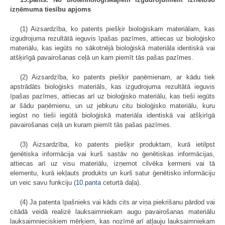
izņēmuma tiesību apjoms
(1) Aizsardzība, ko patents piešķir bioloģiskam materiālam, kas
izgudrojuma rezultātā ieguvis īpašas pazīmes, attiecas uz bioloģisko
materiālu, kas iegūts no sākotnējā bioloģiskā materiāla identiskā vai
atšķirīgā pavairošanas ceļā un kam piemīt tās pašas pazīmes.
(2) Aizsardzība, ko patents piešķir paņēmienam, ar kādu tiek
apstrādāts bioloģisks materiāls, kas izgudrojuma rezultātā ieguvis
īpašas pazīmes, attiecas arī uz bioloģisko materiālu, kas tieši iegūts
ar šādu paņēmienu, un uz jebkuru citu bioloģisko materiālu, kuru
iegūst no tieši iegūtā bioloģiskā materiāla identiskā vai atšķirīgā
pavairošanas ceļā un kuram piemīt tās pašas pazīmes.
(3) Aizsardzība, ko patents piešķir produktam, kurā ietilpst
ģenētiska informācija vai kurš sastāv no ģenētiskas informācijas,
attiecas arī uz visu materiālu, izņemot cilvēka ķermeni vai tā
elementu, kurā iekļauts produkts un kurš satur ģenētisko informāciju
un veic savu funkciju (
10.panta
ceturtā daļa).
(4) Ja patenta īpašnieks vai kāds cits ar viņa piekrišanu pārdod vai
citādā veidā realizē lauksaimniekam augu pavairošanas materiālu
lauksaimnieciskiem mērķiem, kas nozīmē arī atļauju lauksaimniekam