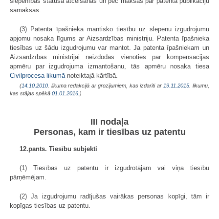
slepenības statusa atcelšanas un pēc maksas par patenta publikāciju
samaksas.
(3) Patenta īpašnieka mantisko tiesību uz slepenu izgudrojumu
apjomu nosaka līgums ar Aizsardzības ministriju. Patenta īpašnieka
tiesības uz šādu izgudrojumu var mantot. Ja patenta īpašniekam un
Aizsardzības ministrijai neizdodas vienoties par kompensācijas
apmēru par izgudrojuma izmantošanu, tās apmēru nosaka tiesa
Civilprocesa likumā
noteiktajā kārtībā.
(
14.10.2010
. likuma redakcijā ar grozījumiem, kas izdarīti ar
19.11.2015
. likumu,
kas stājas spēkā
01.01.2016.
)
III nodaļa
Personas, kam ir tiesības uz patentu
12.pants. Tiesību subjekti
(1) Tiesības uz patentu ir izgudrotājam vai viņa tiesību
pārņēmējam.
(2) Ja izgudrojumu radījušas vairākas personas kopīgi, tām ir
kopīgas tiesības uz patentu.