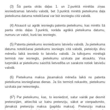
(3) Šā panta otrās daļas 1. un 2.punktā minētās ziņas
iesniedzamas latviešu valodā, bet 3.punktā minētā pieteikuma daļa
pieteikuma datuma noteikšanai var būt iesniegta citā valodā.
(4) Atsaucē uz agrāk iesniegtu patenta pieteikumu, kas minēts šā
panta otrās daļas 3.punktā, norāda agrākā pieteikuma datumu,
numuru un valsti, kurā tas iesniegts.
(5) Patenta pieteikums iesniedzams latviešu valodā. Ja pieteikuma
datuma noteikšanai pieteikums iesniegts citā valodā, pieteicējs divu
mēnešu laikā iesniedz to latviešu valodā. Ja tulkojums minētajā
termiņā nav iesniegts, pieteikumu uzskata par atsauktu. Visa
turpmākā ar pieteikumu saistītā lietvedība un sarakste notiek latviešu
valodā.
(6) Pieteikuma maksa jāsamaksā mēneša laikā no patenta
pieteikuma iesniegšanas dienas. Ja šis termiņš nokavēts, pieteikumu
uzskata par neiesniegtu.
1
(6
) Par pieteikumu, kas, to iesniedzot, satur vairāk par desmit
pretenzijām, attiecībā uz katru pretenziju, sākot ar vienpadsmito,
jāmaksā pretenziju maksa (papildu maksa). Pretenziju maksa