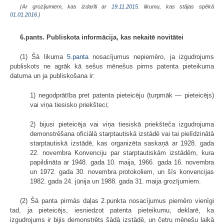
(Ar grozījumiem, kas izdarīti ar
19.11.2015
. likumu, kas stājas spēkā
01.01.2016.
)
6.pants. Publiskota informācija, kas nekaitē novitātei
(1) Šā likuma
5.panta
nosacījumus nepiemēro, ja izgudrojums
publiskots ne agrāk kā sešus mēnešus pirms patenta pieteikuma
datuma un ja publiskošana ir:
1) negodprātība pret patenta pieteicēju (turpmāk — pieteicējs)
vai viņa tiesisko priekšteci;
2) bijusi pieteicēja vai viņa tiesiskā priekšteča izgudrojuma
demonstrēšana oficiālā starptautiskā izstādē vai tai pielīdzinātā
starptautiskā izstādē, kas organizēta saskaņā ar 1928. gada
22. novembra Konvenciju par starptautiskām izstādēm, kura
papildināta ar 1948. gada 10. maija, 1966. gada 16. novembra
un 1972. gada 30. novembra protokoliem, un šīs konvencijas
1982. gada 24. jūnija un 1988. gada 31. maija grozījumiem.
(2) Šā panta pirmās daļas 2.punkta nosacījumus piemēro vienīgi
tad, ja pieteicējs, iesniedzot patenta pieteikumu, deklarē, ka
izgudrojums ir bijis demonstrēts šādā izstādē, un četru mēnešu laikā