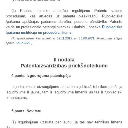
(4) Papildu tiesisko attiecību regulējumu Patentu valdes
procedūrām, kas attiecas uz patenta piešķiršanu, Rūpnieciskā
īpašuma apelācijas padomes darbību, personu pārstāvību Patentu
valdē un profesionālo patentpilnvarnieku darbību, nosaka
Rūpnieciskā
īpašuma institūciju un procedūru likums
.
(Ar grozījumiem, kas izdarīti ar
19.11.2015.
un
15.06.2021
. likumu, kas stājas
spēkā
12.07.2021.
)
II nodaļa
Patentaizsardzības priekšnoteikumi
4.pants. Izgudrojuma patentspēja
Izgudrojums ir aizsargājams ar patentu jebkurā tehnikas jomā, ja
izgudrojums ir jauns, tam ir izgudrojuma līmenis un tas ir rūpnieciski
izmantojams.
5.pants. Novitāte
(1) Izgudrojumu uzskata par jaunu, ja tas nav tehnikas līmeņa
daļa.