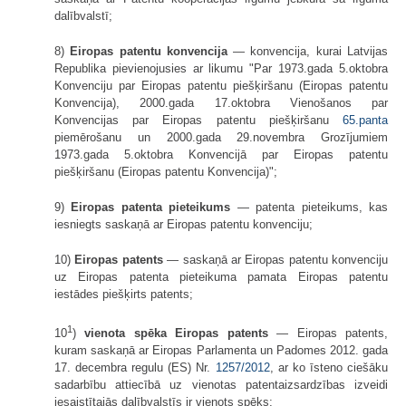
dalībvalstī;
8)
Eiropas patentu konvencija
— konvencija, kurai Latvijas
Republika pievienojusies ar likumu "Par 1973.gada 5.oktobra
Konvenciju par Eiropas patentu piešķiršanu (Eiropas patentu
Konvencija), 2000.gada 17.oktobra Vieno­šanos par
Konvencijas par Eiropas patentu piešķiršanu
65.panta
piemērošanu un 2000.gada 29.novembra Grozījumiem
1973.gada 5.oktobra Konvencijā par Eiropas patentu
piešķiršanu (Eiropas patentu Konvencija)";
9)
Eiropas patenta pieteikums
— patenta pieteikums, kas
iesniegts saskaņā ar Eiropas patentu konvenciju;
10)
Eiropas patents
— saskaņā ar Eiropas patentu konvenciju
uz Eiropas patenta pieteikuma pamata Eiropas patentu
iestādes piešķirts patents;
1
10
)
vienota spēka Eiropas patents
— Eiropas patents,
kuram saskaņā ar Eiropas Parlamenta un Padomes 2012. gada
17. decembra regulu (ES) Nr.
1257/2012
, ar ko īsteno ciešāku
sadarbību attiecībā uz vienotas patentaizsardzības izveidi
iesaistītajās dalībvalstīs ir vienots spēks;