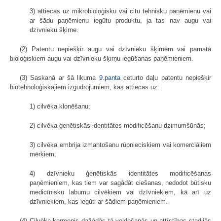
3) attiecas uz mikrobioloģisku vai citu tehnisku paņēmienu vai
ar šādu paņēmienu iegūtu produktu, ja tas nav augu vai
dzīvnieku šķirne.
(2) Patentu nepiešķir augu vai dzīvnieku šķirnēm vai pamatā
bioloģiskiem augu vai dzīvnieku šķirņu iegūšanas paņēmieniem.
(3) Saskaņā ar šā likuma
9.panta
ceturto daļu patentu nepiešķir
biotehnoloģiskajiem izgudrojumiem, kas attiecas uz:
1) cilvēka klonēšanu;
2) cilvēka ģenētiskās identitātes modificēšanu dzimumšūnās;
3) cilvēka embrija izmantošanu rūpnieciskiem vai komerciāliem
mērķiem;
4) dzīvnieku ģenētiskās identitātes modificēšanas
paņēmieniem, kas tiem var sagādāt ciešanas, nedodot būtisku
medicīnisku labumu cilvēkiem vai dzīvniekiem, kā arī uz
dzīvniekiem, kas iegūti ar šādiem paņēmieniem.
(4) Cilvēka ķermenis dažādās tā veidošanās un attīstības stadijās