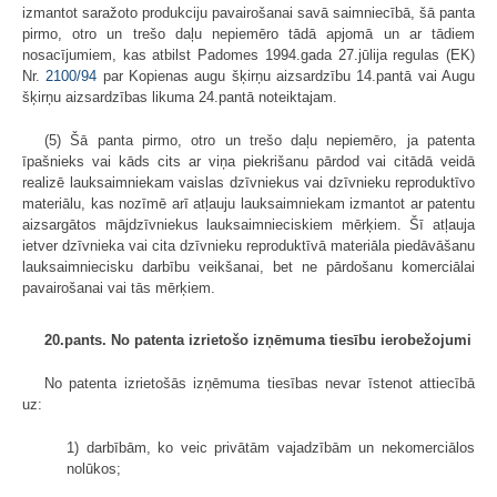
izmantot saražoto produkciju pavairošanai savā saimniecībā, šā panta
pirmo, otro un trešo daļu nepiemēro tādā apjomā un ar tādiem
nosacījumiem, kas atbilst Padomes 1994.gada 27.jūlija regulas (EK)
Nr.
2100/94
par Kopienas augu šķirņu aizsardzību 14.pantā vai Augu
šķirņu aizsardzības likuma 24.pantā noteiktajam.
(5) Šā panta pirmo, otro un trešo daļu nepiemēro, ja patenta
īpašnieks vai kāds cits ar viņa piekrišanu pārdod vai citādā veidā
realizē lauksaimniekam vaislas dzīvniekus vai dzīvnieku reproduktīvo
materiālu, kas nozīmē arī atļauju lauksaimniekam izmantot ar patentu
aizsargātos mājdzīvniekus lauksaimnie­ciskiem mērķiem. Šī atļauja
ietver dzīvnieka vai cita dzīvnieku reproduktīvā materiāla piedāvāšanu
lauksaimniecisku darbību veikšanai, bet ne pārdošanu komerciālai
pavairošanai vai tās mērķiem.
20.pants. No patenta izrietošo izņēmuma tiesību ierobežojumi
No patenta izrietošās izņēmuma tiesības nevar īstenot attiecībā
uz:
1) darbībām, ko veic privātām vajadzībām un nekomerciālos
nolūkos;