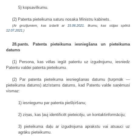
5) kopsavilkumu.
(2) Patenta pieteikuma saturu nosaka Ministru kabinets.
(Ar grozījumiem, kas izdarīti ar
15.06.2021
. likumu, kas stājas spēkā
12.07.2021.
)
28.pants. Patenta pieteikuma iesniegšana un pieteikuma
datums
(1) Persona, kas vēlas iegūt patentu uz izgudrojumu, iesniedz
Patentu valdei patenta pieteikumu.
(2) Par patenta pieteikuma iesniegšanas datumu (turpmāk —
pieteikuma datums) atzīstams datums, kad Patentu valde saņēmusi
vismaz:
1) iesniegumu par patenta piešķiršanu;
2) ziņas, kas ļauj identificēt pieteicēju, un kontaktinformāciju;
3) pieteikuma daļu ar izgudrojuma aprakstu vai atsauci uz
agrāku pieteikumu.