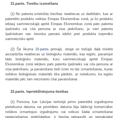
21.pants. Tiesību izsmelšana
(1) No patenta izrietošās tiesības neattiecas uz darbībām, kas ar
patentēto produktu veiktas Eiropas Ekonomikas zonā, ja šo produktu
iekļauj saimnieciskajā apritē Eiropas Ekonomikas zonā pats patenta
īpašnieks vai cita persona ar viņa piekrišanu, ja vien patenta
īpašniekam nav tiesiska pamata iebilst pret produkta turpmāko
saimniecisko apriti.
(2) Šā likuma
19.panta
pirmajā, otrajā un trešajā daļā minētā
aizsardzība neattiecas uz bioloģisku materiālu, kas iegūts, pavairojot
tādu bioloģisko materiālu, kuru saimnieciskajā apritē Eiropas
Ekonomikas zonā iekļāvis pats patenta īpašnieks vai cita persona ar
viņa piekrišanu, ja pavairošana tieši izriet no tās izmantošanas, kuras
nolūkos bioloģiskais materiāls tika pārdots, ar noteikumu, ka iegūto
materiālu pēc tam neizmanto citai pavairošanai.
22.pants. Iepriekšlietojuma tiesības
(1) Persona, kas Latvijas teritorijā pirms patentētā izgudrojuma
pieteikuma datuma vai prioritātes datuma bija labticīgi komerciālos
nolūkos izmantojusi izgudrojumu vai veikusi šādai izmantošanai
nepieciešamos priekšdarbus, ir tiesīga netraucēti un nemaksājot