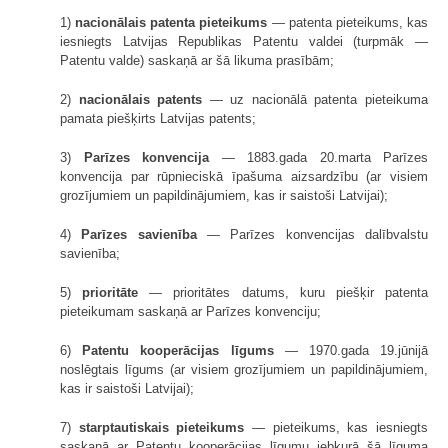
1)
nacionālais patenta pieteikums
— patenta pieteikums, kas
iesniegts Latvijas Republikas Patentu valdei (turpmāk —
Patentu valde) saskaņā ar šā likuma prasībām;
2)
nacionālais patents
— uz nacionālā patenta pieteikuma
pamata piešķirts Latvijas patents;
3)
Parīzes konvencija
— 1883.gada 20.marta Parīzes
konvencija par rūpnieciskā īpašuma aizsardzību (ar visiem
grozījumiem un papildinājumiem, kas ir saistoši Latvijai);
4)
Parīzes savienība
— Parīzes konvencijas dalībvalstu
savienība;
5)
prioritāte
— prioritātes datums, kuru piešķir patenta
pieteikumam saskaņā ar Parīzes konvenciju;
6)
Patentu kooperācijas līgums
— 1970.gada 19.jūnijā
noslēgtais līgums (ar visiem grozījumiem un papildinājumiem,
kas ir saistoši Latvijai);
7)
starptautiskais pieteikums
— pieteikums, kas iesniegts
saskaņā ar Patentu kooperācijas līgumu jebkurā šā līguma