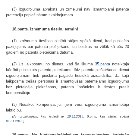
(3) Izgudrojuma apraksts un zīmējumi nav izmantojami patenta
pretenziju paplašinātam skaidrojumam.
18.pants. Izņēmuma tiesību termiņi
(1) Izņēmuma tiesības pilnībā stājas spēkā dienā, kad publicēts
paziņojums par patenta piešķiršanu, un beidzas ne vēlāk kā pēc 20
gadiem no patenta pieteikuma datuma.
(2) Uz laikposmu no dienas, kad šā likuma
35.pantā
noteiktajā
kārtībā publiskots patenta pieteikums, līdz patenta piešķiršanas dienai
izgudrojumam tiek piešķirta pagaidu tiesiskā aizsardzība. Ja šajā
laikposmā trešās personas ir izmantojušas patentējamo izgudrojumu
bez pieteicēja piekrišanas, patenta īpašnieks ir tiesīgs prasīt
kompensāciju.
(3) Nosakot kompensāciju, ņem vērā izgudrojuma izmantotāja
labticību.
(Ar grozījumiem, kas izdarīti ar
19.11.2015
. likumu, kas stājas spēkā
01.01.2016.
)
19.pants. No biotehnoloģiskajiem izgudrojumiem izrietošo