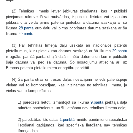
(2) Tehnikas līmenis ietver jebkuras zināšanas, kas ir publiski
pieejamas rakstveidā vai mutvārdos, ir publiski lietotas vai izpaustas
jebkurā citā veidā pirms patenta pieteikuma datuma saskaņā ar šā
likuma
28.panta
otro daļu vai pirms prioritātes datuma saskaņā ar šā
likuma
29.pantu
.
(3) Par tehnikas līmeņa daļu uzskata arī nacionālos patentu
pieteikumus, kuru pieteikuma datums saskaņā ar šā likuma
29.pantu
ir agrāks par šā panta otrajā daļā minēto datumu un kuri ir publicēti
šajā datumā vai pēc šā datuma. Šo nosacījumu attiecina arī uz
Eiropas patentu pieteikumiem ar agrāku prioritāti.
(4) Šā panta otrās un trešās daļas nosacījumi neliedz patentspēju
vielām vai to kompozīcijām, kas ir zināmas no tehnikas līmeņa, ja
vielas vai to kompozīcijas:
1) paredzēts lietot, izmantojot šā likuma
9.panta
piektajā daļā
minētos paņēmienus, un šī lietošana nav tehnikas līmeņa daļa;
2) paredzētas šīs daļas
1.punktā
minēto paņēmienu specifiskai
lietošanai gadījumos, kad specifiskā lietošana nav tehnikas
līmeņa daļa.