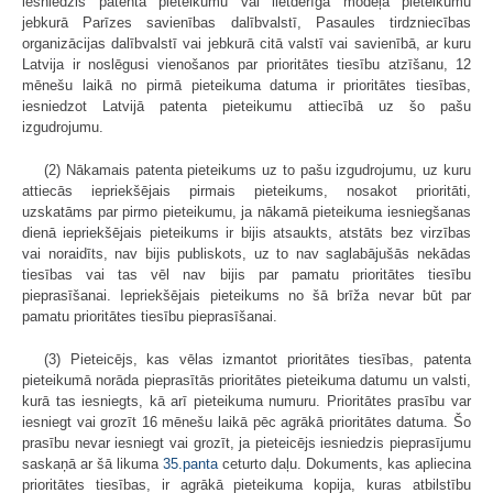
iesniedzis patenta pieteikumu vai lietderīgā modeļa pieteikumu
jebkurā Parīzes savienības dalībvalstī, Pasaules tirdzniecības
organizācijas dalībvalstī vai jebkurā citā valstī vai savienībā, ar kuru
Latvija ir noslēgusi vienošanos par prioritātes tiesību atzīšanu, 12
mēnešu laikā no pirmā pieteikuma datuma ir prioritātes tiesības,
iesniedzot Latvijā patenta pieteikumu attiecībā uz šo pašu
izgudrojumu.
(2) Nākamais patenta pieteikums uz to pašu izgudrojumu, uz kuru
attiecās iepriekšējais pirmais pieteikums, nosakot prioritāti,
uzskatāms par pirmo pieteikumu, ja nākamā pieteikuma iesniegšanas
dienā iepriekšējais pieteikums ir bijis atsaukts, atstāts bez virzības
vai noraidīts, nav bijis publiskots, uz to nav saglabājušās nekādas
tiesības vai tas vēl nav bijis par pamatu prioritātes tiesību
pieprasīšanai. Iepriekšējais pieteikums no šā brīža nevar būt par
pamatu prioritātes tiesību pieprasīšanai.
(3) Pieteicējs, kas vēlas izmantot prioritātes tiesības, patenta
pieteikumā norāda pieprasītās prioritātes pieteikuma datumu un valsti,
kurā tas iesniegts, kā arī pieteikuma numuru. Prioritātes prasību var
iesniegt vai grozīt 16 mēnešu laikā pēc agrākā prioritātes datuma. Šo
prasību nevar iesniegt vai grozīt, ja pieteicējs iesniedzis pieprasījumu
saskaņā ar šā likuma
35.panta
ceturto daļu. Dokuments, kas apliecina
prioritātes tiesības, ir agrākā pieteikuma kopija, kuras atbilstību