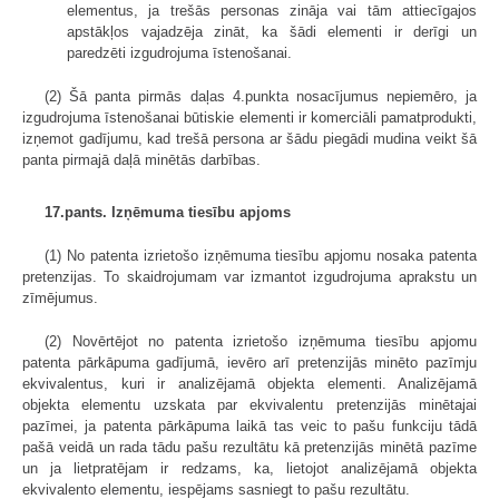
elementus, ja trešās personas zināja vai tām attiecīgajos
apstākļos vajadzēja zināt, ka šādi elementi ir derīgi un
paredzēti izgudrojuma īstenošanai.
(2) Šā panta pirmās daļas 4.punkta nosacījumus nepiemēro, ja
izgudrojuma īstenošanai būtiskie elementi ir komerciāli pamatprodukti,
izņemot gadījumu, kad trešā persona ar šādu piegādi mudina veikt šā
panta pirmajā daļā minētās darbības.
17.pants. Izņēmuma tiesību apjoms
(1) No patenta izrietošo izņēmuma tiesību apjomu nosaka patenta
pretenzijas. To skaidrojumam var izmantot izgudrojuma aprakstu un
zīmējumus.
(2) Novērtējot no patenta izrietošo izņēmuma tiesību apjomu
patenta pārkāpuma gadījumā, ievēro arī pretenzijās minēto pazīmju
ekvivalentus, kuri ir analizējamā objekta elementi. Analizējamā
objekta elementu uzskata par ekvivalentu pretenzijās minētajai
pazīmei, ja patenta pārkāpuma laikā tas veic to pašu funkciju tādā
pašā veidā un rada tādu pašu rezultātu kā pretenzijās minētā pazīme
un ja lietpratējam ir redzams, ka, lietojot analizējamā objekta
ekvivalento elementu, iespējams sasniegt to pašu rezultātu.