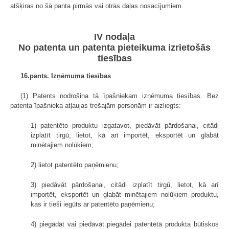
atšķiras no šā panta pirmās vai otrās daļas nosacījumiem.
IV nodaļa
No patenta un patenta pieteikuma izrietošās
tiesības
16.pants. Izņēmuma tiesības
(1) Patents nodrošina tā īpašniekam izņēmuma tiesības. Bez
patenta īpašnieka atļaujas trešajām personām ir aizliegts:
1) patentēto produktu izgatavot, piedāvāt pārdošanai, citādi
izplatīt tirgū, lietot, kā arī importēt, eksportēt un glabāt
minētajiem nolūkiem;
2) lietot patentēto paņēmienu;
3) piedāvāt pārdošanai, citādi izplatīt tirgū, lietot, kā arī
importēt, eksportēt un glabāt minētajiem nolūkiem produktu,
kas ir tieši iegūts ar patentēto paņēmienu;
4) piegādāt vai piedāvāt piegādei patentētā produkta būtiskos