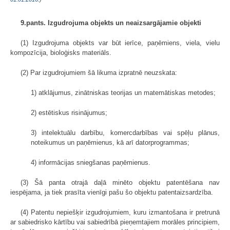
9.pants. Izgudrojuma objekts un neaizsargājamie objekti
(1) Izgudrojuma objekts var būt ierīce, paņēmiens, viela, vielu
kompozīcija, bioloģisks materiāls.
(2) Par izgudrojumiem šā likuma izpratnē neuzskata:
1) atklājumus, zinātniskas teorijas un matemātiskas metodes;
2) estētiskus risinājumus;
3) intelektuālu darbību, komercdarbības vai spēļu plānus,
noteikumus un paņēmienus, kā arī datorprogrammas;
4) informācijas sniegšanas paņēmienus.
(3) Šā panta otrajā daļā minēto objektu patentēšana nav
iespējama, ja tiek prasīta vienīgi pašu šo objektu patentaizsardzība.
(4) Patentu nepiešķir izgudrojumiem, kuru izmantošana ir pretrunā
ar sabiedrisko kārtību vai sabiedrībā pieņemtajiem morāles principiem,