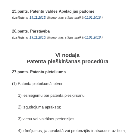
25.pants. Patentu valdes Apelācijas padome
(Izslēgts ar
19.11.2015
. likumu, kas stājas spēkā
01.01.2016.
)
26.pants. Pārstāvība
(Izslēgts ar
19.11.2015
. likumu, kas stājas spēkā
01.01.2016.
)
VI nodaļa
Patenta piešķiršanas procedūra
27.pants. Patenta pieteikums
(1) Patenta pieteikumā ietver:
1) iesniegumu par patenta piešķiršanu;
2) izgudrojuma aprakstu;
3) vienu vai vairākas pretenzijas;
4) zīmējumus, ja aprakstā vai pretenzijās ir atsauces uz tiem;