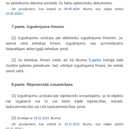
no pieteikuma datuma iesniedz šo faktu apliecinošu dokumentu.
(Ar grozījumiem, kas izdarīti ar
09.05.2024
. likumu, kas stājas spēkā
22.05.2024.
)
7.pants. Izgudrojuma līmenis
(1) Izgudrojumu uzskata par atbilstošu izgudrojuma līmenim, ja,
ņemot vērā tehnikas līmeni, izgudrojums nav acīmredzams
lietpratējam attiecīgajā tehnikas jomā.
(2) Ja tehnikas līmeni veido arī šā likuma
5.panta
trešajā daļā
minētie patentu pieteikumi, tad, vērtējot izgudrojuma līmeni, tie netiek
ņemti vērā.
8.pants. Rūpnieciskā izmantošana
(1) Izgudrojumu uzskata par rūpnieciski izmantojamu, ja tā objektu
var izgatavot vai to var lietot kādā rūpniecības nozarē,
lauksaimniecībā vai citā tautsaimniecības jomā.
(2)
(Izslēgta ar
19.11.2015
. likumu)
(Ar grozījumiem, kas izdarīti ar
19.11.2015
. likumu, kas stājas spēkā
01.01.2016.
)