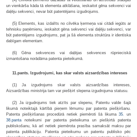
un vienkārša kāda tā elementa atklāšana, ieskaitot gēna sekvenci vai
daļēju sekvenci, nevar būt patentējams izgudrojums.
(5) Elements, kas izdalīts no cilvēka ķermeņa vai citādi iegūts ar
tehnisku paņēmienu, ieskaitot gēna sekvenci vai daļēju sekvenci, var
būt patentējams izgudrojums, pat ja šā elementa struktūra ir identiska
dabīgam elementam.
(6) Gēna sekvences vai daļējas sekvences rūpnieciskā
izmantošana norādāma patenta pieteikumā.
11.pants. Izgudrojumi, kas skar valsts aizsardzības intereses
(1) Ja izgudrojums skar valsts aizsardzības intereses,
Aizsardzības ministrija tam var piešķirt slepena izgudrojuma statusu.
(2) Ja izgudrojums tiek atzīts par slepenu, Patentu valde šajā
likumā noteiktajā kārtībā pieņem lēmumu par patenta piešķiršanu.
Patenta piešķiršanas procedūrā netiek piemēroti šā likuma
35.
un
38.panta
noteikumi par patenta pieteikuma un piešķirtā patenta
publiskošanu, kā arī netiek piemērota prasība samaksāt maksu par
patenta publikāciju. Patenta pieteikumu un patentu publisko pēc