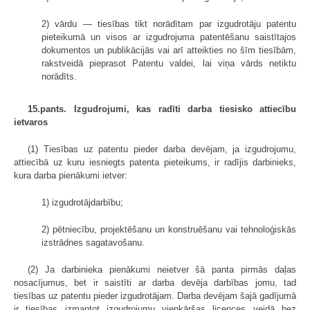
2) vārdu — tiesības tikt norādītam par izgudrotāju patentu
pieteikumā un visos ar izgudrojuma patentēšanu saistītajos
dokumentos un publikācijās vai arī atteikties no šīm tiesībām,
rakstveidā pieprasot Patentu valdei, lai viņa vārds netiktu
norādīts.
15.pants. Izgudrojumi, kas radīti darba tiesisko attiecību
ietvaros
(1) Tiesības uz patentu pieder darba devējam, ja izgudrojumu,
attiecībā uz kuru iesniegts patenta pieteikums, ir radījis darbinieks,
kura darba pienākumi ietver:
1) izgudrotājdarbību;
2) pētniecību, projektēšanu un konstruēšanu vai tehnoloģiskās
izstrādnes sagatavošanu.
(2) Ja darbinieka pienākumi neietver šā panta pirmās daļas
nosacījumus, bet ir saistīti ar darba devēja darbības jomu, tad
tiesības uz patentu pieder izgudrotājam. Darba devējam šajā gadījumā
ir tiesības izmantot izgudrojumu vienkāršas licences veidā bez