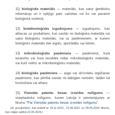
11)
bioloģisks materiāls
— materiāls, kas satur ģenētisku
informāciju un ir spējīgs pats vairoties vai ko var pavairot
bioloģiskā sistēmā;
12)
biotehnoloģisks izgudrojums
— izgudrojums, kas
attiecas uz produktiem, kuri sastāv no bioloģiska materiāla vai
satur bioloģisku materiālu, vai uz paņēmieniem, ar kuriem
bioloģisks materiāls tiek iegūts, apstrādāts vai lietots;
13)
mikrobioloģisks paņēmiens
— paņēmiens, kurā
iesaistīts vai kura rezultātā rodas mikrobioloģisks materiāls,
vai kurš veikts ar mikrobioloģisku materiālu;
14)
bioloģisks paņēmiens
— augu vai dzīvnieku iegūšanas
paņēmiens, kas pilnībā sastāv no dabīgām norisēm, tādām kā
krustošana vai atlase;
15)
Vienotās patentu tiesas izveides nolīgums
—
starptautisks nolīgums, kuram Latvija ir pievienojusies ar
likumu "
Par Vienotās patentu tiesas izveides nolīgumu
".
(Ar grozījumiem, kas izdarīti ar
19.11.2015.
,
15.06.2021.
un
09.05.2024
. likumu,
kas stājas spēkā
22.05.2024.
)