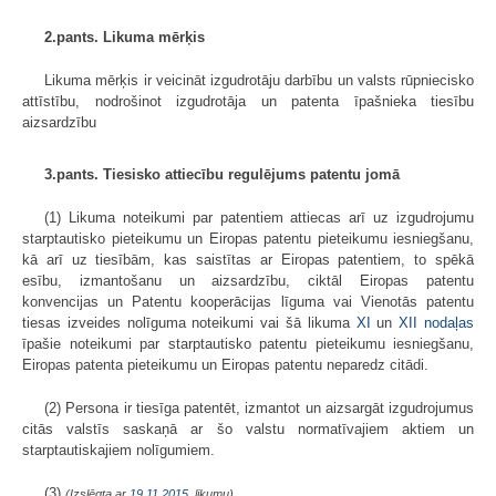
2.pants. Likuma mērķis
Likuma mērķis ir veicināt izgudrotāju darbību un valsts rūpniecisko
attīstību, nodrošinot izgudrotāja un patenta īpašnieka tiesību
aizsardzību
3.pants. Tiesisko attiecību regulējums patentu jomā
(1) Likuma noteikumi par patentiem attiecas arī uz izgudrojumu
starptautisko pieteikumu un Eiropas patentu pieteikumu iesniegšanu,
kā arī uz tiesībām, kas saistītas ar Eiropas patentiem, to spēkā
esību, izmantošanu un aizsardzību, ciktāl Eiropas patentu
konvencijas un Patentu kooperācijas līguma vai Vienotās patentu
tiesas izveides nolīguma noteikumi vai šā likuma
XI
un
XII nodaļas
īpašie noteikumi par starptautisko patentu pieteikumu iesniegšanu,
Eiropas patenta pieteikumu un Eiropas patentu neparedz citādi.
(2) Persona ir tiesīga patentēt, izmantot un aizsargāt izgudrojumus
citās valstīs saskaņā ar šo valstu normatīvajiem aktiem un
starptautiskajiem nolīgu­miem.
(3)
(Izslēgta ar
19.11.2015
. likumu)