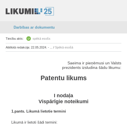
Darbības ar dokumentu
Tiesību akts:
spēkā esošs
Attēlotā redakcija: 22.05.2024. - ... /
Spēkā esošā
Saeima ir pieņēmusi un Valsts
prezidents izsludina šādu likumu:
Patentu likums
I nodaļa
Vispārīgie noteikumi
1.pants. Likumā lietotie termini
Likumā ir lietoti šādi termini: