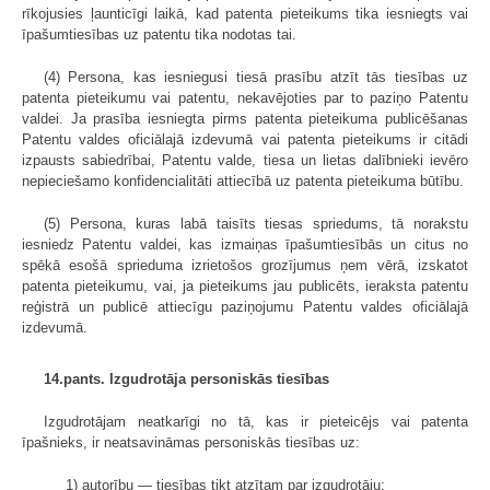
rīkojusies ļaunticīgi laikā, kad patenta pieteikums tika iesniegts vai
īpašumtiesības uz patentu tika nodotas tai.
(4) Persona, kas iesniegusi tiesā prasību atzīt tās tiesības uz
patenta pieteikumu vai patentu, nekavējoties par to paziņo Patentu
valdei. Ja prasība iesniegta pirms patenta pieteikuma publicēšanas
Patentu valdes oficiālajā izdevumā vai patenta pieteikums ir citādi
izpausts sabiedrībai, Patentu valde, tiesa un lietas dalībnieki ievēro
nepieciešamo konfidencialitāti attiecībā uz patenta pieteikuma būtību.
(5) Persona, kuras labā taisīts tiesas spriedums, tā norakstu
iesniedz Patentu valdei, kas izmaiņas īpašumtiesībās un citus no
spēkā esošā sprieduma izrietošos grozījumus ņem vērā, izskatot
patenta pieteikumu, vai, ja pieteikums jau publicēts, ieraksta patentu
reģistrā un publicē attiecīgu paziņojumu Patentu valdes oficiālajā
izdevumā.
14.pants. Izgudrotāja personiskās tiesības
Izgudrotājam neatkarīgi no tā, kas ir pieteicējs vai patenta
īpašnieks, ir neatsavināmas personiskās tiesības uz:
1) autorību — tiesības tikt atzītam par izgudrotāju;