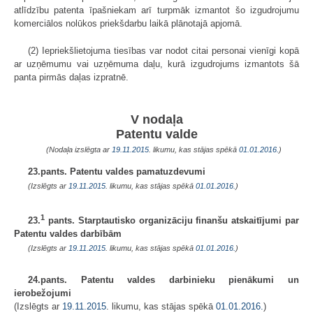
atlīdzību patenta īpašniekam arī turpmāk izmantot šo izgudrojumu
komerciālos nolūkos priekšdarbu laikā plānotajā apjomā.
(2) Iepriekšlietojuma tiesības var nodot citai personai vienīgi kopā
ar uzņēmumu vai uzņēmuma daļu, kurā izgudrojums izmantots šā
panta pirmās daļas izpratnē.
V nodaļa
Patentu valde
(Nodaļa izslēgta ar
19.11.2015
. likumu, kas stājas spēkā
01.01.2016.
)
23.pants. Patentu valdes pamatuzdevumi
(Izslēgts ar
19.11.2015
. likumu, kas stājas spēkā
01.01.2016.
)
1
23.
pants. Starptautisko organizāciju finanšu atskaitījumi par
Patentu valdes darbībām
(Izslēgts ar
19.11.2015
. likumu, kas stājas spēkā
01.01.2016.
)
24.pants. Patentu valdes darbinieku pienākumi un
ierobežojumi
(Izslēgts ar
19.11.2015
. likumu, kas stājas spēkā
01.01.2016.
)