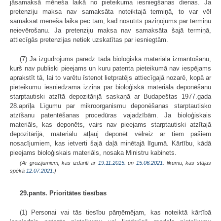
jāsamaksā mēneša laikā no pieteikuma iesniegšanas dienas. Ja
pretenziju maksa nav samaksāta noteiktajā termiņā, to var vēl
samaksāt mēneša laikā pēc tam, kad nosūtīts paziņojums par termiņu
neievērošanu. Ja pretenziju maksa nav samaksāta šajā termiņā,
attiecīgās pretenzijas netiek uzskatītas par iesniegtām.
(7) Ja izgudrojums paredz tāda bioloģiska materiāla izmantošanu,
kurš nav publiski pieejams un kuru patenta pieteikumā nav iespējams
aprakstīt tā, lai to varētu īstenot lietpratējs attiecīgajā nozarē, kopā ar
pieteikumu iesniedzama izziņa par bioloģiskā materiāla deponēšanu
starptautiski atzītā depozitārijā saskaņā ar Budapeštas 1977.gada
28.aprīļa Līgumu par mikroorganismu deponēšanas starptautisko
atzīšanu patentēšanas procedūras vajadzībām. Ja bioloģiskais
materiāls, kas deponēts, vairs nav pieejams starptautiski atzītajā
depozitārijā, materiālu atļauj deponēt vēlreiz ar tiem pašiem
nosacījumiem, kas ietverti šajā daļā minētajā līgumā. Kārtību, kādā
pieejams bioloģiskais materiāls, nosaka Ministru kabinets.
(Ar grozījumiem, kas izdarīti ar
19.11.2015.
un
15.06.2021
. likumu, kas stājas
spēkā
12.07.2021.
)
29.pants. Prioritātes tiesības
(1) Personai vai tās tiesību pārņēmējam, kas noteiktā kārtībā