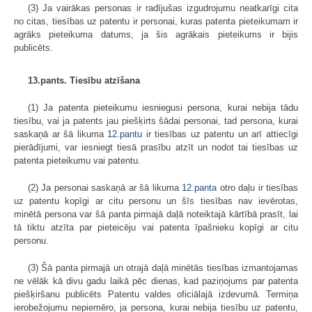
(3) Ja vairākas personas ir radījušas izgudrojumu neatkarīgi cita
no citas, tiesības uz patentu ir personai, kuras patenta pieteikumam ir
agrāks pieteikuma datums, ja šis agrākais pieteikums ir bijis
publicēts.
13.pants. Tiesību atzīšana
(1) Ja patenta pieteikumu iesniegusi persona, kurai nebija tādu
tiesību, vai ja patents jau piešķirts šādai personai, tad persona, kurai
saskaņā ar šā likuma
12.pantu
ir tiesības uz patentu un arī attiecīgi
pierādījumi, var iesniegt tiesā prasību atzīt un nodot tai tiesības uz
patenta pieteikumu vai patentu.
(2) Ja personai saskaņā ar šā likuma
12.panta
otro daļu ir tiesības
uz patentu kopīgi ar citu personu un šīs tiesības nav ievērotas,
minētā persona var šā panta pirmajā daļā noteiktajā kārtībā prasīt, lai
tā tiktu atzīta par pieteicēju vai patenta īpašnieku kopīgi ar citu
personu.
(3) Šā panta pirmajā un otrajā daļā minētās tiesības izmantojamas
ne vēlāk kā divu gadu laikā pēc dienas, kad paziņojums par patenta
piešķiršanu publicēts Patentu valdes oficiālajā izdevumā. Termiņa
ierobežojumu nepiemēro, ja persona, kurai nebija tiesību uz patentu,