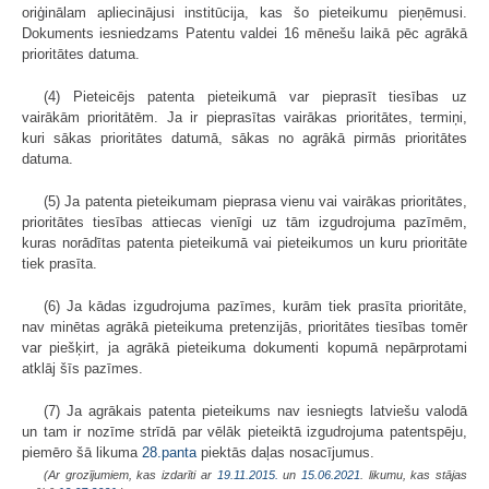
oriģinālam apliecinājusi institūcija, kas šo pieteikumu pieņēmusi.
Dokuments iesniedzams Patentu valdei 16 mēnešu laikā pēc agrākā
prioritātes datuma.
(4) Pieteicējs patenta pieteikumā var pieprasīt tiesības uz
vairākām prioritātēm. Ja ir pieprasītas vairākas prioritātes, termiņi,
kuri sākas prioritātes datumā, sākas no agrākā pirmās prioritātes
datuma.
(5) Ja patenta pieteikumam pieprasa vienu vai vairākas prioritātes,
prioritātes tiesības attiecas vienīgi uz tām izgudrojuma pazīmēm,
kuras norādītas patenta pieteikumā vai pieteikumos un kuru prioritāte
tiek prasīta.
(6) Ja kādas izgudrojuma pazīmes, kurām tiek prasīta prioritāte,
nav minētas agrākā pieteikuma pretenzijās, prioritātes tiesības tomēr
var piešķirt, ja agrākā pieteikuma dokumenti kopumā nepārprotami
atklāj šīs pazīmes.
(7) Ja agrākais patenta pieteikums nav iesniegts latviešu valodā
un tam ir nozīme strīdā par vēlāk pieteiktā izgudrojuma patentspēju,
piemēro šā likuma
28.panta
piektās daļas nosacījumus.
(Ar grozījumiem, kas izdarīti ar
19.11.2015.
un
15.06.2021
. likumu, kas stājas