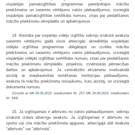
vispārējās pamatizglītības programmas paredzētajos mācību
priekšmetos un saņemto vērtējumu valsts pārbaudījumos, izsniegtā
vispārējās pamatizglītības sertifikāta numuru, ziņas par piedalīšanos
mācību priekšmetu olimpiādēs un apbalvojumus.
14. Atestāta par vispārējo vidējo izglītību sekmju izrakstā ieraksta
saņemto vērtējumu gadā visos attiecīgās akreditētās vispārējās
vidējās izglītības programmas obligātajos un izvēles mācību
priekšmetos un saņemto vērtējumu valsts pārbaudījumos, izsniegtā
vispārējās vidējās izglītības sertifikāta numuru, ziņas par piedalīšanos
mācību priekšmetu olimpiādēs, projektos, zinātniskās pētniecības
darbos un apbalvojumus. Ja centralizēto eksāmenu svešvalodā
aizstāj ar starptautiskās testēšanas institūcijas pārbaudījumu,
ieraksta tā mācību priekšmeta nosaukumu, kuru aizstāj, un izsniegtā
dokumenta numuru.
(Grozīts ar MK
26.05.2015.
noteikumiem Nr. 257; MK
29.09.2015.
noteikumiem
Nr. 544)
15. Ja izglītojamais ir atbrīvots no valsts pārbaudījumiem, sekmju
izrakstā izdara attiecīgu ierakstu. Ja izglītojamais ir atbrīvots no
sporta vai cita mācību priekšmeta apguves, attiecīgajā ailē ieraksta
"atbrīvots" vai "atbrīvota".