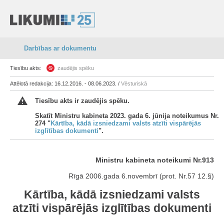
Darbības ar dokumentu
Tiesību akts:
zaudējis spēku
Attēlotā redakcija: 16.12.2016. - 08.06.2023. /
Vēsturiskā
Tiesību akts ir zaudējis spēku.
Skatīt Ministru kabineta 2023. gada 6. jūnija noteikumus Nr.
274 "
Kārtība, kādā izsniedzami valsts atzīti vispārējās
izglītības dokumenti
".
Ministru kabineta noteikumi Nr.913
Rīgā 2006.gada 6.novembrī (prot. Nr.57 12.§)
Kārtība, kādā izsniedzami valsts
atzīti vispārējās izglītības dokumenti