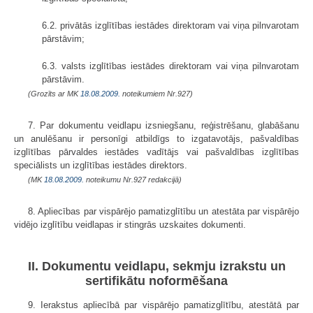
6.2. privātās izglītības iestādes direktoram vai viņa pilnvarotam
pārstāvim;
6.3. valsts izglītības iestādes direktoram vai viņa pilnvarotam
pārstāvim.
(Grozīts ar MK
18.08.2009.
noteikumiem Nr.927)
7. Par dokumentu veidlapu izsniegšanu, reģistrēšanu, glabāšanu
un anulēšanu ir personīgi atbildīgs to izgatavotājs, pašvaldības
izglītības pārvaldes iestādes vadītājs vai pašvaldības izglītības
speciālists un izglītības iestādes direktors.
(MK
18.08.2009.
noteikumu Nr.927 redakcijā)
8. Apliecības par vispārējo pamatizglītību un atestāta par vispārējo
vidējo izglītību veidlapas ir stingrās uzskaites dokumenti.
II. Dokumentu veidlapu, sekmju izrakstu un
sertifikātu noformēšana
9. Ierakstus apliecībā par vispārējo pamatizglītību, atestātā par