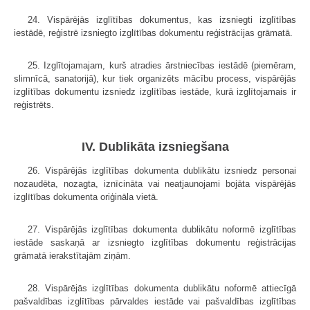
24. Vispārējās izglītības dokumentus, kas izsniegti izglītības
iestādē, reģistrē izsniegto izglītības dokumentu reģistrācijas grāmatā.
25. Izglītojamajam, kurš atradies ārstniecības iestādē (piemēram,
slimnīcā, sanatorijā), kur tiek organizēts mācību process, vispārējās
izglītības dokumentu izsniedz izglītības iestāde, kurā izglītojamais ir
reģistrēts.
IV. Dublikāta izsniegšana
26. Vispārējās izglītības dokumenta dublikātu izsniedz personai
nozaudēta, nozagta, iznīcināta vai neatjaunojami bojāta vispārējās
izglītības dokumenta oriģināla vietā.
27. Vispārējās izglītības dokumenta dublikātu noformē izglītības
iestāde saskaņā ar izsniegto izglītības dokumentu reģistrācijas
grāmatā ierakstītajām ziņām.
28. Vispārējās izglītības dokumenta dublikātu noformē attiecīgā
pašvaldības izglītības pārvaldes iestāde vai pašvaldības izglītības