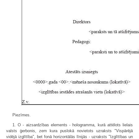
Piezīmes.
1. O - aizsardzības elements - holo­gramma, kurā attēlots lielais
valsts ģerbonis, zem kura puslokā novietots uzraksts "Vispārējā
vidējā izglītība", bet fonā horizontālās līnijās - uzraksts "Izglītības un