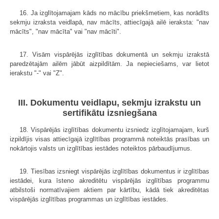
16. Ja izglītojamajam kāds no mācību priekšmetiem, kas norādīts
sekmju izraksta veidlapā, nav mācīts, attiecīgajā ailē ieraksta: "nav
mācīts", "nav mācīta" vai "nav mācīti".
17. Visām vispārējās izglītības dokumentā un sekmju izrakstā
paredzētajām ailēm jābūt aizpildītām. Ja nepieciešams, var lietot
ierakstu "-" vai "Z".
III. Dokumentu veidlapu, sekmju izrakstu un
sertifikātu izsniegšana
18. Vispārējās izglītības dokumentu izsniedz izglītojamajam, kurš
izpildījis visas attiecīgajā izglītības programmā noteiktās prasības un
nokārtojis valsts un izglītības iestādes noteiktos pārbaudījumus.
19. Tiesības izsniegt vispārējās izglītības dokumentus ir izglītības
iestādei, kura īsteno akreditētu vispārējās izglītības programmu
atbilstoši normatīvajiem aktiem par kārtību, kādā tiek akreditētas
vispārējās izglītības programmas un izglītības iestādes.