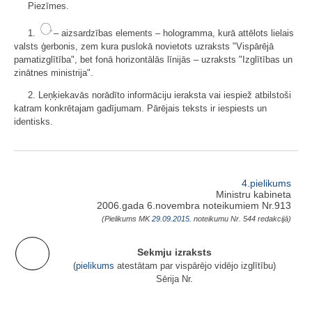
Piezīmes.
1.
– aizsardzības elements – hologramma, kurā attēlots lielais
valsts ģerbonis, zem kura puslokā novietots uzraksts "Vispārējā
pamatizglītība", bet fonā horizontālās līnijās – uzraksts "Izglītības un
zinātnes ministrija".
2. Leņķiekavās norādīto informāciju ieraksta vai iespiež atbilstoši
katram konkrētajam gadījumam. Pārējais teksts ir iespiests un
identisks.
4.pielikums
Ministru kabineta
2006.gada 6.novembra noteikumiem Nr.913
(Pielikums MK
29.09.2015.
noteikumu Nr. 544 redakcijā)
Sekmju izraksts
(
pielikums
atestātam par vispārējo vidējo izglītību)
Sērija Nr.