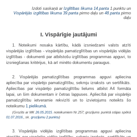
Izdoti saskaņā ar
Izglītības likuma
14.panta
1.punktu un
Vispārējās izglītības likuma
39.panta
pirmo daļu un
48.panta
pirmo
daļu
I. Vispārīgie jautājumi
1. Noteikumi nosaka kārtību, kādā izsniedzami valsts atzīti
vispārējās izglītības - vispārējās pamatizglītības un vispārējās vidējās
izglītības - dokumenti par atbilstošu izglītības programmas apguvi, to
izsniegšanas kritērijus, kā arī minēto dokumentu paraugus.
2. Vispārējās pamatizglītības programmas apguvi apliecina
apliecība par vispārējo pamatizglītību, sekmju izraksts un sertifikāts.
Apliecības par vispārējo pamatizglītību lielums atbilst A4 formāta
lapai, un šim dokumentam ir četras lappuses. Apliecībā par vispārējo
pamatizglītību ietveramie rekvizīti un to izvietojums noteikts šo
noteikumu
1.pielikumā
.
(Grozīts ar MK
26.05.2015.
noteikumiem Nr.257; grozījums punktā stājas spēkā
01.07.2016.
, sk.
grozījumu
2.punktu
)
3. Vispārējās vidējās izglītības programmas apguvi apliecina
atestāts par vispārējo vidējo izglītību, sekmju izraksts, sertifikāts un