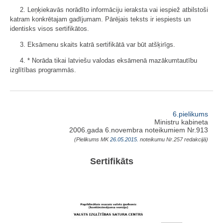
2. Leņķiekavās norādīto informāciju ieraksta vai iespiež atbilstoši
katram konkrētajam gadījumam. Pārējais teksts ir iespiests un
identisks visos sertifikātos.
3. Eksāmenu skaits katrā sertifikātā var būt atšķirīgs.
4. * Norāda tikai latviešu valodas eksāmenā mazākumtautību
izglītības programmās.
6.pielikums
Ministru kabineta
2006.gada 6.novembra noteikumiem Nr.913
(Pielikums MK
26.05.2015.
noteikumu Nr.257 redakcijā)
Sertifikāts