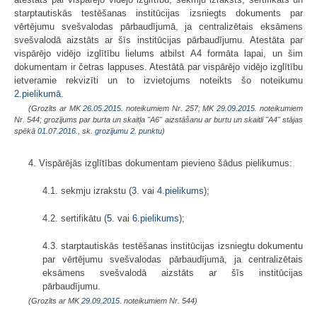
starptautiskās testēšanas institūcijas izsniegts dokuments par
vērtējumu svešvalodas pārbaudījumā, ja centralizētais eksāmens
svešvalodā aizstāts ar šīs institūcijas pārbaudījumu. Atestāta par
vispārējo vidējo izglītību lielums atbilst A4 formāta lapai, un šim
dokumentam ir četras lappuses. Atestātā par vispārējo vidējo izglītību
ietveramie rekvizīti un to izvietojums noteikts šo noteikumu
2.pielikumā
.
(Grozīts ar MK
26.05.2015.
noteikumiem Nr. 257; MK
29.09.2015.
noteikumiem
Nr. 544; grozījums par burta un skaitļa "A6" aizstāšanu ar burtu un skaitli "A4" stājas
spēkā
01.07.2016.
, sk.
grozījumu
2. punktu
)
4. Vispārējās izglītības dokumentam pievieno šādus pielikumus:
4.1. sekmju izrakstu (
3.
vai
4.pielikums
);
4.2. sertifikātu (
5.
vai
6.pielikums
);
4.3. starptautiskās testēšanas institūcijas izsniegtu dokumentu
par vērtējumu svešvalodas pārbaudījumā, ja centralizētais
eksāmens svešvalodā aizstāts ar šīs institūcijas
pārbaudījumu.
(Grozīts ar MK
29.09.2015.
noteikumiem Nr. 544)