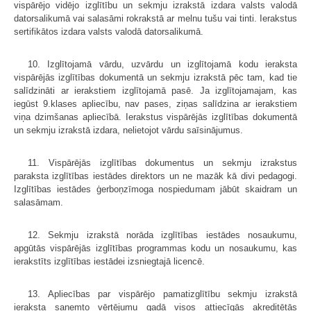
vispārējo vidējo izglītību un sekmju izrakstā izdara valsts valodā
datorsalikumā vai salasāmi rokrakstā ar melnu tušu vai tinti. Ierakstus
sertifikātos izdara valsts valodā datorsalikumā.
10. Izglītojamā vārdu, uzvārdu un izglītojamā kodu ieraksta
vispārējās izglītības dokumentā un sekmju izrakstā pēc tam, kad tie
salīdzināti ar ierakstiem izglītojamā pasē. Ja izglītojamajam, kas
iegūst 9.klases apliecību, nav pases, ziņas salīdzina ar ierakstiem
viņa dzimšanas apliecībā. Ierakstus vispārējās izglītības dokumentā
un sekmju izrakstā izdara, nelietojot vārdu saīsinājumus.
11. Vispārējās izglītības dokumentus un sekmju izrakstus
paraksta izglītības iestādes direktors un ne mazāk kā divi pedagogi.
Izglītības iestādes ģerboņzīmoga nospiedumam jābūt skaidram un
salasāmam.
12. Sekmju izrakstā norāda izglītības iestādes nosaukumu,
apgūtās vispārējās izglītības programmas kodu un nosaukumu, kas
ierakstīts izglītības iestādei izsniegtajā licencē.
13. Apliecības par vispārējo pamatizglītību sekmju izrakstā
ieraksta saņemto vērtējumu gadā visos attiecīgās akreditētās