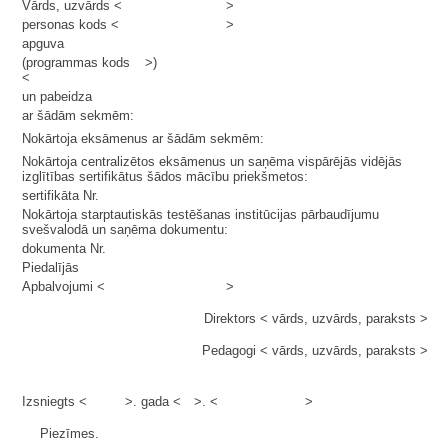
Vārds, uzvārds <
>
personas kods <
>
apguva
(programmas kods
>)
<
un pabeidza
ar šādām sekmēm:
Nokārtoja eksāmenus ar šādām sekmēm:
Nokārtoja centralizētos eksāmenus un saņēma vispārējās vidējās
izglītības sertifikātus šādos mācību priekšmetos:
sertifikāta Nr.
Nokārtoja starptautiskās testēšanas institūcijas pārbaudījumu
svešvalodā un saņēma dokumentu:
dokumenta Nr.
Piedalījās
Apbalvojumi <
>
Direktors < vārds, uzvārds, paraksts >
Pedagogi < vārds, uzvārds, paraksts >
Izsniegts <
>. gada <
>. <
>
Piezīmes.