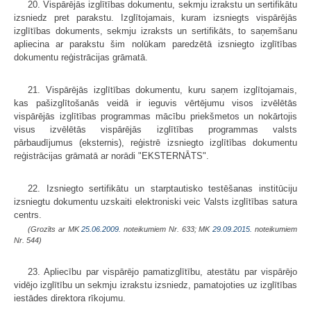
20. Vispārējās izglītības dokumentu, sekmju izrakstu un sertifikātu
izsniedz pret parakstu. Izglītojamais, kuram izsniegts vispārējās
izglītības dokuments, sekmju izraksts un sertifikāts, to saņemšanu
apliecina ar parakstu šim nolūkam paredzētā izsniegto izglītības
dokumentu reģistrācijas grāmatā.
21. Vispārējās izglītības dokumentu, kuru saņem izglītojamais,
kas pašizglītošanās veidā ir ieguvis vērtējumu visos izvēlētās
vispārējās izglītības programmas mācību priekšmetos un nokārtojis
visus izvēlētās vispārējās izglītības programmas valsts
pārbaudījumus (eksternis), reģistrē izsniegto izglītības dokumentu
reģistrācijas grāmatā ar norādi "EKSTERNĀTS".
22. Izsniegto sertifikātu un starptautisko testēšanas institūciju
izsniegtu dokumentu uzskaiti elektroniski veic Valsts izglītības satura
centrs.
(Grozīts ar MK
25.06.2009.
noteikumiem Nr. 633; MK
29.09.2015.
noteikumiem
Nr. 544)
23. Apliecību par vispārējo pamatizglītību, atestātu par vispārējo
vidējo izglītību un sekmju izrakstu izsniedz, pamatojoties uz izglītības
iestādes direktora rīkojumu.