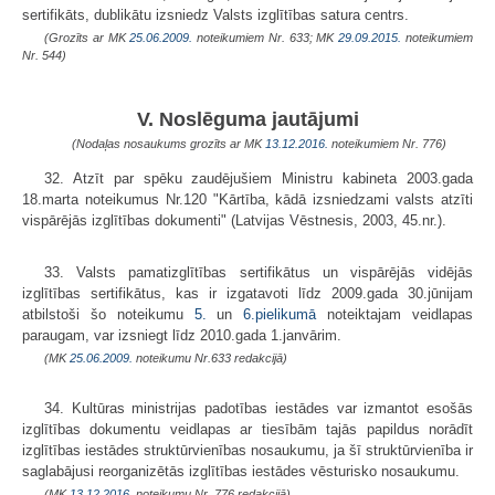
sertifikāts, dublikātu izsniedz Valsts izglītības satura centrs.
(Grozīts ar MK
25.06.2009.
noteikumiem Nr. 633; MK
29.09.2015.
noteikumiem
Nr. 544)
V. Noslēguma jautājumi
(Nodaļas nosaukums grozīts ar MK
13.12.2016.
noteikumiem Nr. 776)
32. Atzīt par spēku zaudējušiem Ministru kabineta 2003.gada
18.marta noteikumus Nr.120 "Kārtība, kādā izsniedzami valsts atzīti
vispārējās izglītības dokumenti" (Latvijas Vēstnesis, 2003, 45.nr.).
33. Valsts pamatizglītības sertifikātus un vispārējās vidējās
izglītības serti­fikātus, kas ir izgatavoti līdz 2009.gada 30.jūnijam
atbilstoši šo noteikumu
5.
un
6.pielikumā
noteiktajam veidlapas
paraugam, var izsniegt līdz 2010.gada 1.janvārim.
(MK
25.06.2009.
noteikumu Nr.633 redakcijā)
34. Kultūras ministrijas padotības iestādes var izmantot esošās
izglītības dokumentu veidlapas ar tiesībām tajās papildus norādīt
izglītības iestādes struktūrvienības nosaukumu, ja šī struktūrvienība ir
saglabājusi reorganizētās izglītības iestādes vēsturisko nosaukumu.
(MK
13.12.2016.
noteikumu Nr. 776 redakcijā)