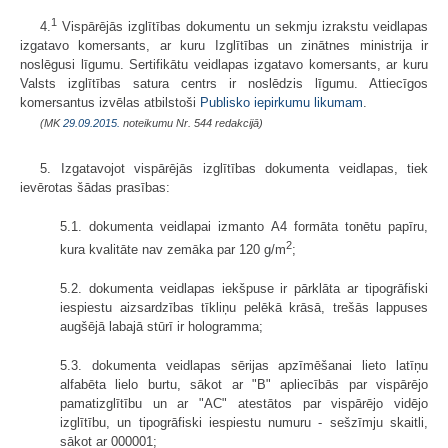
1
4.
Vispārējās izglītības dokumentu un sekmju izrakstu veidlapas
izgatavo komersants, ar kuru Izglītības un zinātnes ministrija ir
noslēgusi līgumu. Sertifikātu veidlapas izgatavo komersants, ar kuru
Valsts izglītības satura centrs ir noslēdzis līgumu. Attiecīgos
komersantus izvēlas atbilstoši
Publisko iepirkumu likumam
.
(MK
29.09.2015.
noteikumu Nr. 544 redakcijā)
5. Izgatavojot vispārējās izglītības dokumenta veidlapas, tiek
ievērotas šādas prasības:
5.1. dokumenta veidlapai izmanto A4 formāta tonētu papīru,
2
kura kvalitāte nav zemāka par 120 g/m
;
5.2. dokumenta veidlapas iekšpuse ir pārklāta ar tipogrāfiski
iespiestu aizsardzības tīkliņu pelēkā krāsā, trešās lappuses
augšējā labajā stūrī ir hologramma;
5.3. dokumenta veidlapas sērijas apzīmēšanai lieto latīņu
alfabēta lielo burtu, sākot ar "B" apliecībās par vispārējo
pamatizglītību un ar "AC" atestātos par vispārējo vidējo
izglītību, un tipogrāfiski iespiestu numuru - sešzīmju skaitli,
sākot ar 000001;