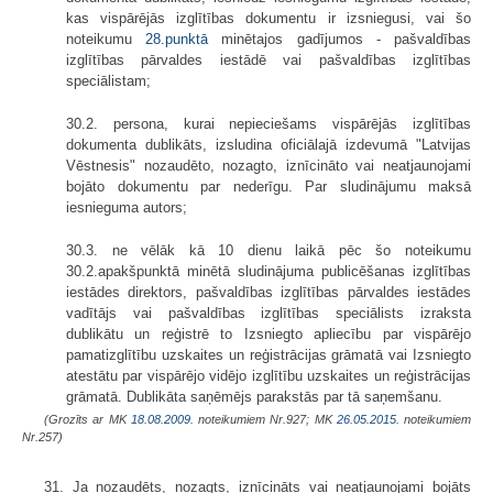
kas vispārējās izglītības dokumentu ir izsniegusi, vai šo
noteikumu
28.punktā
minētajos gadījumos - pašvaldības
izglītības pārvaldes iestādē vai pašvaldības izglītības
speciālistam;
30.2. persona, kurai nepieciešams vispārējās izglītības
dokumenta dublikāts, izsludina oficiālajā izdevumā "Latvijas
Vēstnesis" nozaudēto, nozagto, iznīcināto vai neatjaunojami
bojāto dokumentu par nederīgu. Par sludinājumu maksā
iesnieguma autors;
30.3. ne vēlāk kā 10 dienu laikā pēc šo noteikumu
30.2.apakšpunktā minētā sludinājuma publicēšanas izglītības
iestādes direktors, pašvaldības izglītības pārvaldes iestādes
vadītājs vai pašvaldības izglītības speciālists izraksta
dublikātu un reģistrē to Izsniegto apliecību par vispārējo
pamatizglītību uzskaites un reģistrācijas grāmatā vai Izsniegto
atestātu par vispārējo vidējo izglītību uzskaites un reģistrācijas
grāmatā. Dublikāta saņēmējs parakstās par tā saņemšanu.
(Grozīts ar MK
18.08.2009.
noteikumiem Nr.927; MK
26.05.2015.
noteikumiem
Nr.257)
31. Ja nozaudēts, nozagts, iznīcināts vai neatjaunojami bojāts