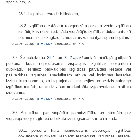
speciālists, ja:
28.1. izglītības iestāde ir likvidēta;
28.2. izglītības iestāde ir reorganizēta par cita veida izglītības
iestādi, kas neizsniedz tādu vispārējās izglītības dokumentu kā
nozaudētais, nozagtais, iznīcinātais vai neatjaunojami bojātais.
(Grozīts ar MK
18.08.2009.
noteikumiem Nr.927)
29. Šo noteikumu
28.1
. un
28.2
.apakš­punktā minētajā gadījumā
persona, kurai nepieciešams vispārējās izglītības dokumenta
dublikāts, iesniedz pašvaldības izglītības pārvaldes iestādē vai
pašvaldības izglītības speciālistam arhīva vai izglītības iestādes
izziņu, kurā norādīts, ka izglītojamais ir mācījies un beidzis attiecīgo
izglītības iestādi, un sedz visus ar dublikāta izgatavošanu saistītos
izdevumus.
(Grozīts ar MK
18.08.2009.
noteikumiem Nr.927)
30. Apliecības par vispārējo pamatizglītību un atestāta par
vispārējo vidējo izglītību dublikāta izsniegšanas kārtība ir šāda:
30.1. persona, kurai nepieciešams vispārējās izglītības
dokumenta dublikāts, iesniedz iesniegumu izglītības iestādē,