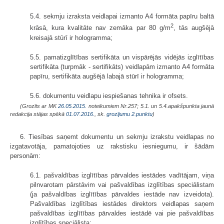
5.4. sekmju izraksta veidlapai izmanto A4 formāta papīru baltā
2
krāsā, kura kvalitāte nav zemāka par 80 g/m
, tās augšējā
kreisajā stūrī ir hologramma;
5.5. pamatizglītības sertifikāta un vispārējās vidējās izglītības
sertifikāta (turpmāk - sertifikāts) veidlapām izmanto A4 formāta
papīru, sertifikāta augšējā labajā stūrī ir hologramma;
5.6. dokumentu veidlapu iespiešanas tehnika ir ofsets.
(Grozīts ar MK
26.05.2015.
noteikumiem Nr.257; 5.1. un 5.4.apakšpunkta jaunā
redakcija stājas spēkā
01.07.2016.
, sk.
grozījumu
2.punktu
)
6. Tiesības saņemt dokumentu un sekmju izrakstu veidlapas no
izgatavo­tāja, pamatojoties uz rakstisku iesniegumu, ir šādām
personām:
6.1. pašvaldības izglītības pārvaldes iestādes vadītājam, viņa
pilnvarotam pārstāvim vai pašvaldības izglītības speciālistam
(ja pašvaldības izglītības pārvaldes iestāde nav izveidota).
Pašvaldības izglītības iestādes direktors veidlapas saņem
pašvaldības izglītības pārvaldes iestādē vai pie pašvaldības
izglītības speciālista;