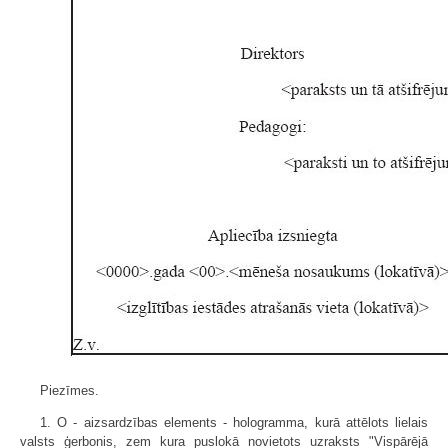
Piezīmes.
1. O - aizsardzības elements - holo­gramma, kurā attēlots lielais
valsts ģerbonis, zem kura puslokā novietots uzraksts "Vispārējā