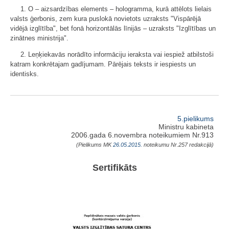
1. O – aizsardzības elements – hologramma, kurā attēlots lielais
valsts ģerbonis, zem kura puslokā novietots uzraksts "Vispārējā
vidējā izglītība", bet fonā horizontālās līnijās – uzraksts "Izglītības un
zinātnes ministrija".
2. Leņķiekavās norādīto informāciju ieraksta vai iespiež atbilstoši
katram konkrētajam gadījumam. Pārējais teksts ir iespiests un
identisks.
5.pielikums
Ministru kabineta
2006.gada 6.novembra noteikumiem Nr.913
(Pielikums MK
26.05.2015.
noteikumu Nr.257 redakcijā)
Sertifikāts