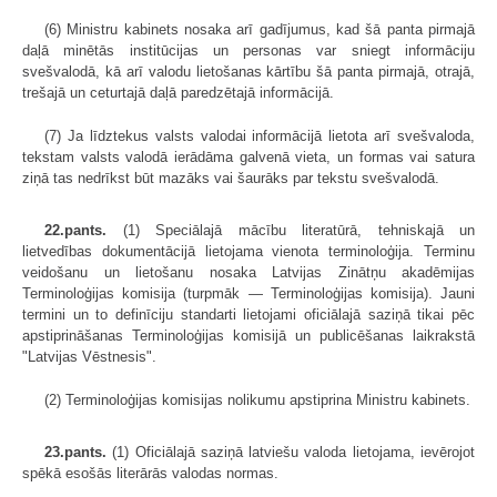
(6) Ministru kabinets nosaka arī gadījumus, kad šā panta pirmajā
daļā minētās institūcijas un personas var sniegt informāciju
svešvalodā, kā arī valodu lietošanas kārtību šā panta pirmajā, otrajā,
trešajā un ceturtajā daļā paredzētajā informācijā.
(7) Ja līdztekus valsts valodai informācijā lietota arī svešvaloda,
tekstam valsts valodā ierādāma galvenā vieta, un formas vai satura
ziņā tas nedrīkst būt mazāks vai šaurāks par tekstu svešvalodā.
22.pants.
(1) Speciālajā mācību literatūrā, tehniskajā un
lietvedības dokumentācijā lietojama vienota terminoloģija. Terminu
veidošanu un lietošanu nosaka Latvijas Zinātņu akadēmijas
Terminoloģijas komisija (turpmāk — Terminoloģijas komisija). Jauni
termini un to definīciju standarti lietojami oficiālajā saziņā tikai pēc
apstiprināšanas Terminoloģijas komisijā un publicēšanas laikrakstā
"Latvijas Vēstnesis".
(2) Terminoloģijas komisijas nolikumu apstiprina Ministru kabinets.
23.pants.
(1) Oficiālajā saziņā latviešu valoda lietojama, ievērojot
spēkā esošās literārās valodas normas.