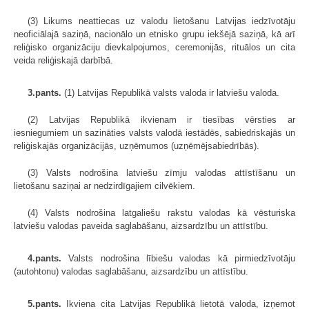
(3) Likums neattiecas uz valodu lietošanu Latvijas iedzīvotāju
neoficiālajā saziņā, nacionālo un etnisko grupu iekšējā saziņā, kā arī
reliģisko organizāciju dievkalpojumos, ceremonijās, rituālos un cita
veida reliģiskajā darbībā.
3.pants.
(1) Latvijas Republikā valsts valoda ir latviešu valoda.
(2) Latvijas Republikā ikvienam ir tiesības vērsties ar
iesniegumiem un sazināties valsts valodā iestādēs, sabiedriskajās un
reliģiskajās organizācijās, uzņēmumos (uzņēmējsabiedrībās).
(3) Valsts nodrošina latviešu zīmju valodas attīstīšanu un
lietošanu saziņai ar nedzirdīgajiem cilvēkiem.
(4) Valsts nodrošina latgaliešu rakstu valodas kā vēsturiska
latviešu valodas paveida saglabāšanu, aizsardzību un attīstību.
4.pants.
Valsts nodrošina lībiešu valodas kā pirmiedzīvotāju
(autohtonu) valodas saglabāšanu, aizsardzību un attīstību.
5.pants.
Ikviena cita Latvijas Republikā lietotā valoda, izņemot