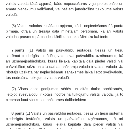
valsts valoda tādā apjomā, kāds nepieciešams viņu profesionālo un
amata pienākumu veikšanai, vai pašiem jānodrošina tulkojums valsts
valodā.
(5) Valsts valodas zināšanu apjomu, kāds nepieciešams šā panta
pirmajā, otrajā un trešajā daļā minētajām personām, kā arī valsts
valodas prasmes pārbaudes kārtību nosaka Ministru kabinets.
7.pants.
(1) Valsts un pašvaldību iestādēs, tiesās un tiesu
sistēmai piederīgās iestādēs, valsts vai pašvaldību uzņēmumos, kā
arī uzņēmējsabiedrībās, kurās lielākā kapitāla daļa pieder valstij vai
pašvaldībai, sēžu un citu darba sanāksmju valoda ir valsts valoda. Ja
rīkotājs uzskata par nepieciešamu sanāksmes laikā lietot svešvalodu,
tas nodrošina tulkojumu valsts valodā.
(2) Visos citos gadījumos sēdēs un citās darba sanāksmēs,
lietojot svešvalodu, rīkotājs nodrošina tulkojumu valsts valodā, ja to
pieprasa kaut viens no sanāksmes dalībniekiem.
8.pants
(1) Valsts un pašvaldību iestādēs, tiesās un tiesu sistēmai
piederīgās iestādēs, valsts un pašvaldību uzņēmumos, kā arī
uzņēmējsabiedrībās, kurās lielākā kapitāla daļa pieder valstij vai