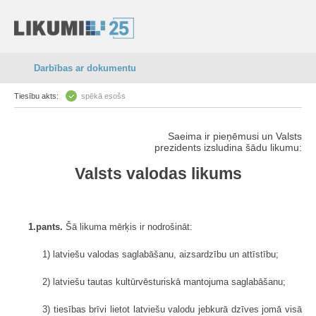
Darbības ar dokumentu
Tiesību akts:
spēkā esošs
Saeima ir pieņēmusi un Valsts
prezidents izsludina šādu likumu:
Valsts valodas likums
1.pants.
Šā likuma mērķis ir nodrošināt:
1) latviešu valodas saglabāšanu, aizsardzību un attīstību;
2) latviešu tautas kultūrvēsturiskā mantojuma saglabāšanu;
3) tiesības brīvi lietot latviešu valodu jebkurā dzīves jomā visā