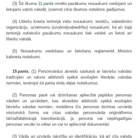
(3) Šā likuma
11.pantā
minēto pasākumu nosaukumi veidojami un
lietojami valsts valodā, izņemot citos likumos noteiktos gadījumus.
(4) Lībiešu krasta teritorijā vietu nosaukumi, iestāžu, sabiedrisko
organizāciju, uzņēmumu (uzņēmējsabiedrību) nosaukumi, kā arī šajā
teritorijā notiekošo pasākumu nosaukumi tiek veidoti un lietoti arī
lībiešu valodā.
(5) Nosaukumu veidošanu un lietošanu reglamentē Ministru
kabineta noteikumi.
19.pants.
(1) Personvārdus atveido saskaņā ar latviešu valodas
tradīcijām un raksta atbilstoši spēkā esošajām literārās valodas
normām, ievērojot šā panta otrās daļas noteikumus.
(2) Personas pasē vai dzimšanas apliecībā papildus personas
vārdam un uzvārdam, kas atveidots atbilstoši spēkā esošajām
latviešu valodas normām, norādāma šīs personas dzimtas uzvārda
vēsturiskā forma vai citas valodas personvārda oriģinālforma
latīņalfabētiskajā transliterācijā, ja persona vai nepilngadīgas
personas vecāki to vēlas un var to apliecināt dokumentāri.
(3) Vārdu un uzvārdu rakstību un identifikāciju, kā arī citu valodu