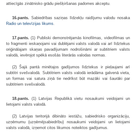
attiecīgās zinātnisko grādu piešķiršanas padomes akceptu.
16.pants.
Sabiedrības saziņas līdzekļu raidījumu valodu nosaka
Radio un televīzijas likums
.
17.pants.
(1) Publiski demonstrējamās kinofilmas, videofilmas un
to fragmenti ieskaņojami vai dublējami valsts valodā vai arī līdztekus
oriģinālajam skaņas pavadījumam nodrošināmi ar subtitriem valsts
valodā, ievērojot spēkā esošās literārās valodas normas.
(2) Šajā pantā minētajos gadījumos līdztekus ir pieļaujami arī
subtitri svešvalodā. Subtitriem valsts valodā ierādāma galvenā vieta,
un formas vai satura ziņā tie nedrīkst būt mazāki vai šaurāki par
subtitriem svešvalodā.
18.pants.
(1) Latvijas Republikā vietu nosaukumi veidojami un
lietojami valsts valodā.
(2) Latvijas teritorijā dibināto iestāžu, sabiedrisko organizāciju,
uzņēmumu (uzņēmējsabiedrību) nosaukumi veidojami un lietojami
valsts valodā, izņemot citos likumos noteiktos gadījumus.