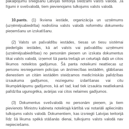
pakalpojumu sniegšanu Latvijas teritorijā slēdzami valsts valodā. Ja
līgumi ir svešvalodā, tiem pievienojams tulkojums valsts valodā.
10.pants.
(1) Ikviena iestāde, organizācija un uzņēmums
(uzņēmējsabiedrība) nodrošina valsts valodā noformētu dokumentu
pieņemšanu un izskatīšanu.
(2) Valsts un pašvaldību iestādes, tiesas un tiesu sistēmai
piederīgās iestādes, kā arī valsts vai pašvaldību uzņēmumi
(uzņēmējsabiedrības) no personām pieņem un izskata dokumentus
tikai valsts valodā, izņemot šā panta trešajā un ceturtajā daļā un citos
likumos noteiktos gadījumus. Šā panta noteikumi neattiecas uz
personu iesniegumiem policijas un ārstniecības iestādēm, glābšanas
dienestiem un citām iestādēm steidzamos medicīniskās palīdzības
izsaukuma gadījumos, noziegumu izdarīšanas vai citu
likumpārkāpumu gadījumos, kā arī tad, kad tiek izsaukta neatliekamā
palīdzība ugunsgrēka, avārijas vai citos nelaimes gadījumos.
(3) Dokumentus svešvalodā no personām pieņem, ja tiem
pievienots Ministru kabineta noteiktajā kārtībā vai notariāli apliecināts
tulkojums valsts valodā. Dokumentiem, kas izsniegti Latvijas teritorijā
līdz šā likuma spēkā stāšanās dienai, tulkojums valsts valodā nav
nepieciešams.