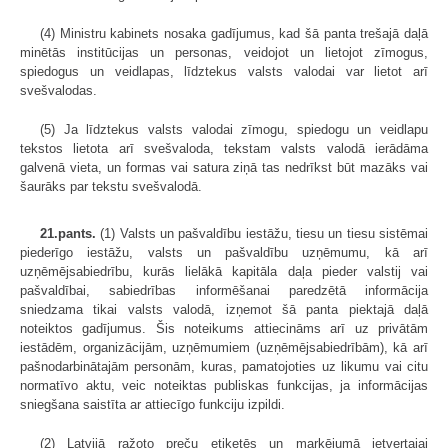
(4) Ministru kabinets nosaka gadījumus, kad šā panta trešajā daļā
minētās institūcijas un personas, veidojot un lietojot zīmogus,
spiedogus un veidlapas, līdztekus valsts valodai var lietot arī
svešvalodas.
(5) Ja līdztekus valsts valodai zīmogu, spiedogu un veidlapu
tekstos lietota arī svešvaloda, tekstam valsts valodā ierādāma
galvenā vieta, un formas vai satura ziņā tas nedrīkst būt mazāks vai
šaurāks par tekstu svešvalodā.
21.pants.
(1) Valsts un pašvaldību iestāžu, tiesu un tiesu sistēmai
piederīgo iestāžu, valsts un pašvaldību uzņēmumu, kā arī
uzņēmējsabiedrību, kurās lielākā kapitāla daļa pieder valstij vai
pašvaldībai, sabiedrības informēšanai paredzētā informācija
sniedzama tikai valsts valodā, izņemot šā panta piektajā daļā
noteiktos gadījumus. Šis noteikums attiecināms arī uz privātām
iestādēm, organizācijām, uzņēmumiem (uzņēmējsabiedrībām), kā arī
pašnodarbinātajām personām, kuras, pamatojoties uz likumu vai citu
normatīvo aktu, veic noteiktas publiskas funkcijas, ja informācijas
sniegšana saistīta ar attiecīgo funkciju izpildi.
(2) Latvijā ražoto preču etiķetēs un marķējumā ietvertajai