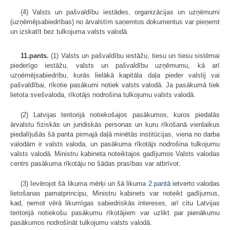
(4) Valsts un pašvaldību iestādes, organizācijas un uzņēmumi
(uzņēmējsabiedrības) no ārvalstīm saņemtos dokumentus var pieņemt
un izskatīt bez tulkojuma valsts valodā.
11.pants.
(1) Valsts un pašvaldību iestāžu, tiesu un tiesu sistēmai
piederīgo iestāžu, valsts un pašvaldību uzņēmumu, kā arī
uzņēmējsabiedrību, kurās lielākā kapitāla daļa pieder valstij vai
pašvaldībai, rīkotie pasākumi notiek valsts valodā. Ja pasākumā tiek
lietota svešvaloda, rīkotājs nodrošina tulkojumu valsts valodā.
(2) Latvijas teritorijā notiekošajos pasākumos, kuros piedalās
ārvalstu fiziskās un juridiskās personas un kuru rīkošanā vienlaikus
piedalījušās šā panta pirmajā daļā minētās institūcijas, viena no darba
valodām ir valsts valoda, un pasākuma rīkotājs nodrošina tulkojumu
valsts valodā. Ministru kabineta noteiktajos gadījumos Valsts valodas
centrs pasākuma rīkotāju no šādas prasības var atbrīvot.
(3) Ievērojot šā likuma mērķi un šā likuma
2.pantā
ietverto valodas
lietošanas pamatprincipu, Ministru kabinets var noteikt gadījumus,
kad, ņemot vērā likumīgas sabiedriskās intereses, arī citu Latvijas
teritorijā notiekošu pasākumu rīkotājiem var uzlikt par pienākumu
pasākumos nodrošināt tulkojumu valsts valodā.