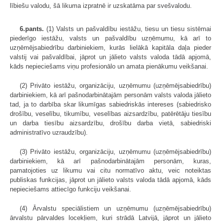
lībiešu valodu, šā likuma izpratnē ir uzskatāma par svešvalodu.
6.pants.
(1) Valsts un pašvaldību iestāžu, tiesu un tiesu sistēmai
piederīgo iestāžu, valsts un pašvaldību uzņēmumu, kā arī to
uzņēmējsabiedrību darbiniekiem, kurās lielākā kapitāla daļa pieder
valstij vai pašvaldībai, jāprot un jālieto valsts valoda tādā apjomā,
kāds nepieciešams viņu profesionālo un amata pienākumu veikšanai.
(2) Privāto iestāžu, organizāciju, uzņēmumu (uzņēmējsabiedrību)
darbiniekiem, kā arī pašnodarbinātajām personām valsts valoda jālieto
tad, ja to darbība skar likumīgas sabiedriskās intereses (sabiedrisko
drošību, veselību, tikumību, veselības aizsardzību, patērētāju tiesību
un darba tiesību aizsardzību, drošību darba vietā, sabiedriski
administratīvo uzraudzību).
(3) Privāto iestāžu, organizāciju, uzņēmumu (uzņēmējsabiedrību)
darbiniekiem, kā arī pašnodarbinātajām personām, kuras,
pamatojoties uz likumu vai citu normatīvo aktu, veic noteiktas
publiskas funkcijas, jāprot un jālieto valsts valoda tādā apjomā, kāds
nepieciešams attiecīgo funkciju veikšanai.
(4) Ārvalstu speciālistiem un uzņēmumu (uzņēmējsabiedrību)
ārvalstu pārvaldes locekļiem, kuri strādā Latvijā, jāprot un jālieto