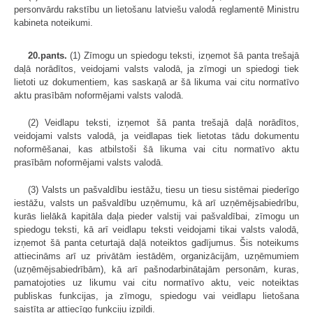
personvārdu rakstību un lietošanu latviešu valodā reglamentē Ministru
kabineta noteikumi.
20.pants.
(1) Zīmogu un spiedogu teksti, izņemot šā panta trešajā
daļā norādītos, veidojami valsts valodā, ja zīmogi un spiedogi tiek
lietoti uz dokumentiem, kas saskaņā ar šā likuma vai citu normatīvo
aktu prasībām noformējami valsts valodā.
(2) Veidlapu teksti, izņemot šā panta trešajā daļā norādītos,
veidojami valsts valodā, ja veidlapas tiek lietotas tādu dokumentu
noformēšanai, kas atbilstoši šā likuma vai citu normatīvo aktu
prasībām noformējami valsts valodā.
(3) Valsts un pašvaldību iestāžu, tiesu un tiesu sistēmai piederīgo
iestāžu, valsts un pašvaldību uzņēmumu, kā arī uzņēmējsabiedrību,
kurās lielākā kapitāla daļa pieder valstij vai pašvaldībai, zīmogu un
spiedogu teksti, kā arī veidlapu teksti veidojami tikai valsts valodā,
izņemot šā panta ceturtajā daļā noteiktos gadījumus. Šis noteikums
attiecināms arī uz privātām iestādēm, organizācijām, uzņēmumiem
(uzņēmējsabiedrībām), kā arī pašnodarbinātajām personām, kuras,
pamatojoties uz likumu vai citu normatīvo aktu, veic noteiktas
publiskas funkcijas, ja zīmogu, spiedogu vai veidlapu lietošana
saistīta ar attiecīgo funkciju izpildi.