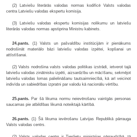
(2) Latviešu literārās valodas normas kodificē Valsts valodas
centra Latviešu valodas ekspertu komisija.
(3) Latviešu valodas ekspertu komisijas nolikumu un latviešu
literārās valodas normas apstiprina Ministru kabinets.
24.pants.
(1) Valsts un pašvaldību institūcijām ir pienākums
nodrošināt materiālo bāzi latviešu valodas izpētei, kopšanai un
attīstīšanai.
(2) Valsts nodrošina valsts valodas politikas izstrādi, ietverot tajā
latviešu valodas zinātnisku izpēti, aizsardzību un mācīšanu, sekmējot
latviešu valodas lomas palielināšanu tautsaimniecībā, kā arī veicinot
indivīda un sabiedrības izpratni par valodu kā nacionālu vērtību.
25.pants.
Par šā likuma normu neievērošanu vainīgās personas
saucamas pie atbildības likumā noteiktajā kārtībā.
26.pants.
(1) Šā likuma ievērošanu Latvijas Republikā pārrauga
Valsts valodas centrs.
(2) Valsts valodas centrs ir Tieslietu ministrijas pārraudzībā, tā