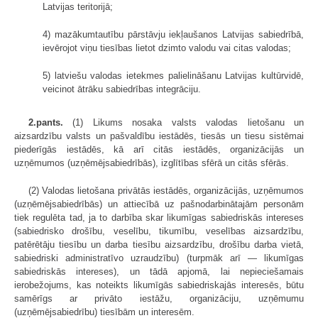
Latvijas teritorijā;
4) mazākumtautību pārstāvju iekļaušanos Latvijas sabiedrībā,
ievērojot viņu tiesības lietot dzimto valodu vai citas valodas;
5) latviešu valodas ietekmes palielināšanu Latvijas kultūrvidē,
veicinot ātrāku sabiedrības integrāciju.
2.pants.
(1) Likums nosaka valsts valodas lietošanu un
aizsardzību valsts un pašvaldību iestādēs, tiesās un tiesu sistēmai
piederīgās iestādēs, kā arī citās iestādēs, organizācijās un
uzņēmumos (uzņēmējsabiedrībās), izglītības sfērā un citās sfērās.
(2) Valodas lietošana privātās iestādēs, organizācijās, uzņēmumos
(uzņēmējsabiedrībās) un attiecībā uz pašnodarbinātajām personām
tiek regulēta tad, ja to darbība skar likumīgas sabiedriskās intereses
(sabiedrisko drošību, veselību, tikumību, veselības aizsardzību,
patērētāju tiesību un darba tiesību aizsardzību, drošību darba vietā,
sabiedriski administratīvo uzraudzību) (turpmāk arī — likumīgas
sabiedriskās intereses), un tādā apjomā, lai nepieciešamais
ierobežojums, kas noteikts likumīgās sabiedriskajās interesēs, būtu
samērīgs ar privāto iestāžu, organizāciju, uzņēmumu
(uzņēmējsabiedrību) tiesībām un interesēm.