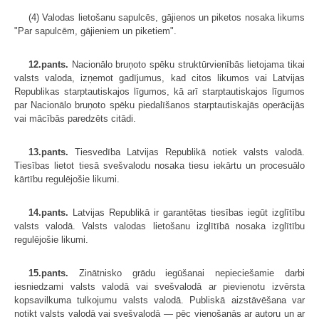
(4) Valodas lietošanu sapulcēs, gājienos un piketos nosaka likums
"Par sapulcēm, gājieniem un piketiem".
12.pants.
Nacionālo bruņoto spēku struktūrvienībās lietojama tikai
valsts valoda, izņemot gadījumus, kad citos likumos vai Latvijas
Republikas starptautiskajos līgumos, kā arī starptautiskajos līgumos
par Nacionālo bruņoto spēku piedalīšanos starptautiskajās operācijās
vai mācībās paredzēts citādi.
13.pants.
Tiesvedība Latvijas Republikā notiek valsts valodā.
Tiesības lietot tiesā svešvalodu nosaka tiesu iekārtu un procesuālo
kārtību regulējošie likumi.
14.pants.
Latvijas Republikā ir garantētas tiesības iegūt izglītību
valsts valodā. Valsts valodas lietošanu izglītībā nosaka izglītību
regulējošie likumi.
15.pants.
Zinātnisko grādu iegūšanai nepieciešamie darbi
iesniedzami valsts valodā vai svešvalodā ar pievienotu izvērsta
kopsavilkuma tulkojumu valsts valodā. Publiskā aizstāvēšana var
notikt valsts valodā vai svešvalodā — pēc vienošanās ar autoru un ar