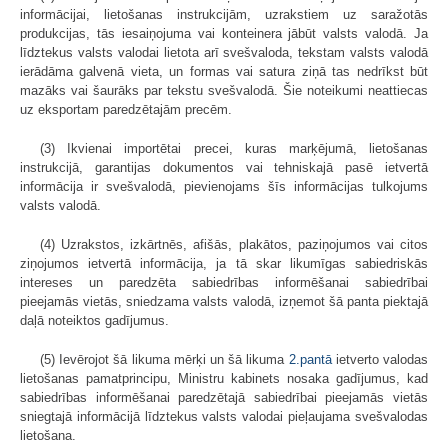
informācijai, lietošanas instrukcijām, uzrakstiem uz saražotās
produkcijas, tās iesaiņojuma vai konteinera jābūt valsts valodā. Ja
līdztekus valsts valodai lietota arī svešvaloda, tekstam valsts valodā
ierādāma galvenā vieta, un formas vai satura ziņā tas nedrīkst būt
mazāks vai šaurāks par tekstu svešvalodā. Šie noteikumi neattiecas
uz eksportam paredzētajām precēm.
(3) Ikvienai importētai precei, kuras marķējumā, lietošanas
instrukcijā, garantijas dokumentos vai tehniskajā pasē ietvertā
informācija ir svešvalodā, pievienojams šīs informācijas tulkojums
valsts valodā.
(4) Uzrakstos, izkārtnēs, afišās, plakātos, paziņojumos vai citos
ziņojumos ietvertā informācija, ja tā skar likumīgas sabiedriskās
intereses un paredzēta sabiedrības informēšanai sabiedrībai
pieejamās vietās, sniedzama valsts valodā, izņemot šā panta piektajā
daļā noteiktos gadījumus.
(5) Ievērojot šā likuma mērķi un šā likuma
2.pantā
ietverto valodas
lietošanas pamatprincipu, Ministru kabinets nosaka gadījumus, kad
sabiedrības informēšanai paredzētajā sabiedrībai pieejamās vietās
sniegtajā informācijā līdztekus valsts valodai pieļaujama svešvalodas
lietošana.