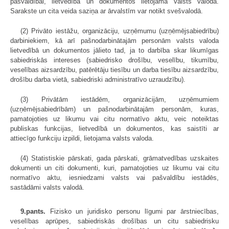
pašvaldībai, lietvedībā un dokumentos lietojama valsts valoda.
Sarakste un cita veida saziņa ar ārvalstīm var notikt svešvalodā.
(2) Privāto iestāžu, organizāciju, uzņēmumu (uzņēmējsabiedrību)
darbiniekiem, kā arī pašnodarbinātajām personām valsts valoda
lietvedībā un dokumentos jālieto tad, ja to darbība skar likumīgas
sabiedriskās intereses (sabiedrisko drošību, veselību, tikumību,
veselības aizsardzību, patērētāju tiesību un darba tiesību aizsardzību,
drošību darba vietā, sabiedriski administratīvo uzraudzību).
(3) Privātām iestādēm, organizācijām, uzņēmumiem
(uzņēmējsabiedrībām) un pašnodarbinātajām personām, kuras,
pamatojoties uz likumu vai citu normatīvo aktu, veic noteiktas
publiskas funkcijas, lietvedībā un dokumentos, kas saistīti ar
attiecīgo funkciju izpildi, lietojama valsts valoda.
(4) Statistiskie pārskati, gada pārskati, grāmatvedības uzskaites
dokumenti un citi dokumenti, kuri, pamatojoties uz likumu vai citu
normatīvo aktu, iesniedzami valsts vai pašvaldību iestādēs,
sastādāmi valsts valodā.
9.pants.
Fizisko un juridisko personu līgumi par ārstniecības,
veselības aprūpes, sabiedriskās drošības un citu sabiedrisku