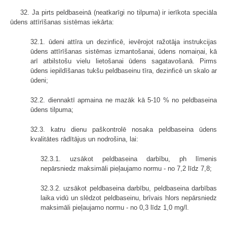
32. Ja pirts peldbaseinā (neatkarīgi no tilpuma) ir ierīkota speciāla
ūdens attīrīšanas sistēmas iekārta:
32.1. ūdeni attīra un dezinficē, ievērojot ražotāja instrukcijas
ūdens attīrīšanas sistēmas izmantošanai, ūdens nomaiņai, kā
arī atbilstošu vielu lietošanai ūdens sagatavošanā. Pirms
ūdens iepildīšanas tukšu peldbaseinu tīra, dezinficē un skalo ar
ūdeni;
32.2. diennaktī apmaina ne mazāk kā 5-10 % no peldbaseina
ūdens tilpuma;
32.3. katru dienu paškontrolē nosaka peldbaseina ūdens
kvalitātes rādītājus un nodrošina, lai:
32.3.1. uzsākot peldbaseina darbību, ph līmenis
nepārsniedz maksimāli pieļaujamo normu - no 7,2 līdz 7,8;
32.3.2. uzsākot peldbaseina darbību, peldbaseina darbības
laika vidū un slēdzot peldbaseinu, brīvais hlors nepārsniedz
maksimāli pieļaujamo normu - no 0,3 līdz 1,0 mg/l.