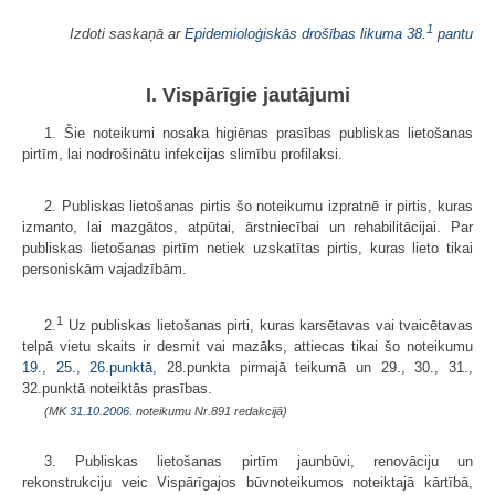
1
Izdoti saskaņā ar
Epidemioloģiskās drošības likuma
38.
pantu
I. Vispārīgie jautājumi
1. Šie noteikumi nosaka higiēnas prasības publiskas lietošanas
pirtīm, lai nodrošinātu infekcijas slimību profilaksi.
2. Publiskas lietošanas pirtis šo noteikumu izpratnē ir pirtis, kuras
izmanto, lai mazgātos, atpūtai, ārstniecībai un rehabilitācijai. Par
publiskas lietošanas pirtīm netiek uzskatītas pirtis, kuras lieto tikai
personiskām vajadzībām.
1
2.
Uz publiskas lietošanas pirti, kuras karsētavas vai tvaicētavas
telpā vietu skaits ir desmit vai mazāks, attiecas tikai šo noteikumu
19.
,
25.
,
26.punktā
, 28.punkta pirmajā teikumā un 29., 30., 31.,
32.punktā noteiktās prasības.
(MK
31.10.2006.
noteikumu Nr.891 redakcijā)
3. Publiskas lietošanas pirtīm jaunbūvi, renovāciju un
rekonstrukciju veic Vispārīgajos būvnoteikumos noteiktajā kārtībā,