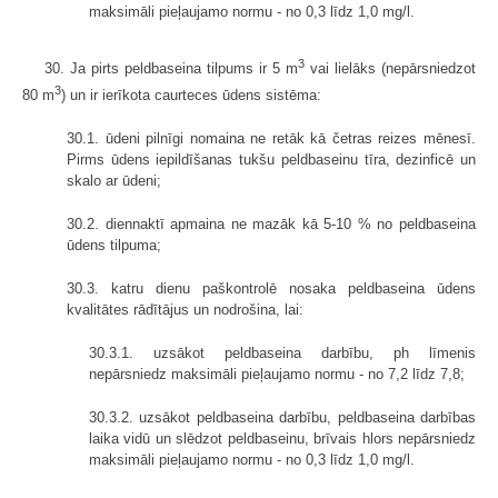
maksimāli pieļaujamo normu - no 0,3 līdz 1,0 mg/l.
3
30. Ja pirts peldbaseina tilpums ir 5 m
vai lielāks (nepārsniedzot
3
80 m
) un ir ierīkota caurteces ūdens sistēma:
30.1. ūdeni pilnīgi nomaina ne retāk kā četras reizes mēnesī.
Pirms ūdens iepildīšanas tukšu peldbaseinu tīra, dezinficē un
skalo ar ūdeni;
30.2. diennaktī apmaina ne mazāk kā 5-10 % no peldbaseina
ūdens tilpuma;
30.3. katru dienu paškontrolē nosaka peldbaseina ūdens
kvalitātes rādītājus un nodrošina, lai:
30.3.1. uzsākot peldbaseina darbību, ph līmenis
nepārsniedz maksimāli pieļaujamo normu - no 7,2 līdz 7,8;
30.3.2. uzsākot peldbaseina darbību, peldbaseina darbības
laika vidū un slēdzot peldbaseinu, brīvais hlors nepārsniedz
maksimāli pieļaujamo normu - no 0,3 līdz 1,0 mg/l.