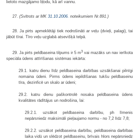
lietoto mazgājamo bļodu, kā arī vannu.
27.
(Svītrots ar MK
31.10.2006.
noteikumiem Nr.891.)
28. Ja pirts apmeklētāji tiek nodrošināti ar veļu (dvieļi, palagi), tai
jābūt tīrai. Tīro veļu uzglabā atsevišķā telpā.
3
29. Ja pirts peldbaseina tilpums ir 5 m
vai mazāks un nav ierīkota
speciāla ūdens attīrīšanas sistēmas iekārta:
29.1. katru dienu līdz peldbaseina darbības uzsākšanai pilnīgi
nomaina ūdeni. Pirms ūdens iepildīšanas tukšu peldbaseinu
tīra, dezinficē un skalo ar ūdeni;
29.2. katru dienu paškontrolē nosaka peldbaseina ūdens
kvalitātes rādītājus un nodrošina, lai:
29.2.1. uzsākot peldbaseina darbību, ph līmenis
nepārsniedz maksimāli pieļaujamo normu - no 7,2 līdz 7,8;
29.2.2. uzsākot peldbaseina darbību, peldbaseina darbības
laika vidū un slēdzot peldbaseinu, brīvais hlors nepārsniedz