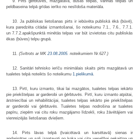
9. Pirts ģērbtuvēs, mazgātavā, dušas telpās, vannas telpās un
peldbaseina telpā grīdas ierīko no neslīdoša materiāla.
10. Ja publiskas lietošanas pirts ir iebūvēta publiskā ēkā (būvē),
kura paredzēta citādai izmantošanai, šo noteikumu 7.1., 7.6., 7.7.1.
un 7.7.2.apakšpunktā minētās telpas var būt izvietotas citu publiskās
ēkas (būves) telpu grupā.
11.
(Svītrots ar MK
23.08.2005.
noteikumiem Nr.627.)
12. Sanitāri tehnisko ierīču minimālais skaits pirts mazgātavā un
tualetes telpā noteikts šo noteikumu
1.pielikumā
.
13. Pirtī, kuru izmanto, tikai lai mazgātos, tualetes telpas iekārto
pie priekštelpas ar garderobi un ģērbtuvēs. Pirtī, kuru izmanto atpūtai,
ārstniecībai un rehabilitācijai, tualetes telpas iekārto pie priekštelpas
ar garderobi vai ģērbtuvēs. Tualetes telpas nodrošina ar tualetes
papīru, ziepēm vai citu roku mazgājamo līdzekli, roku žāvētājiem vai
vienreizējās lietošanas dvieļiem.
14. Pirts lāvas telpā (tvaicētavā un karsētavā) sienas ir
apdarinātas un soli izgatavoti no koka vai cita veselībai nekaitīga un