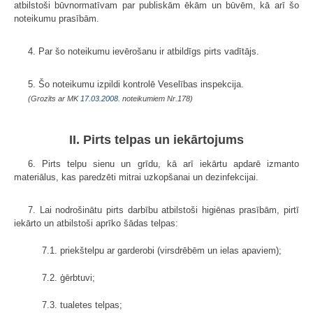
atbilstoši būvnormatīvam par publiskām ēkām un būvēm, kā arī šo
noteikumu prasībām.
4. Par šo noteikumu ievērošanu ir atbildīgs pirts vadītājs.
5. Šo noteikumu izpildi kontrolē Veselības inspekcija.
(Grozīts ar MK
17.03.2008.
noteikumiem Nr.178)
II. Pirts telpas un iekārtojums
6. Pirts telpu sienu un grīdu, kā arī iekārtu apdarē izmanto
materiālus, kas paredzēti mitrai uzkopšanai un dezinfekcijai.
7. Lai nodrošinātu pirts darbību atbilstoši higiēnas prasībām, pirtī
iekārto un atbilstoši aprīko šādas telpas:
7.1. priekštelpu ar garderobi (virsdrēbēm un ielas apaviem);
7.2. ģērbtuvi;
7.3. tualetes telpas;