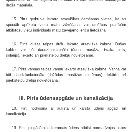
droša materiāla.
15. Pirts ģērbtuvē iekārto atsevišķas ģērbšanās vietas, kā arī
speciāli aprīkotu vietu matu žāvēšanai vai drošības prasībām
atbilstošu vietu individuālo matu žāvējamo ierīču lietošanai.
16. Pirts dušas telpās dušu iekārto atsevišķā kabīnē. Dušas
kabīne var būt daudzfunkcionāla (ūdens masāža, tvaika pirts,
solārijs). Iekārto arī priekštelpu drēbju novietošanai.
17. Pirts vannas telpās vannu iekārto atsevišķā kabīnē. Vanna var
būt daudzfunkcionāla (dažādas masāžas sistēmas). Iekārto arī
priekštelpu drēbju novietošanai.
III. Pirts ūdensapgāde un kanalizācija
18. Pirti nodrošina ar aukstā un karstā ūdens apgādi un
kanalizāciju.
19. Pirtij piegādātais dzeramais ūdens atbilst normatīvajos aktos