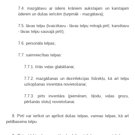
7.4. mazgātavu ar ūdens krāniem aukstajam un karstajam
ūdenim un dušas ierīcēm (turpmāk - mazgātava);
7.5. lāvas telpu (tvaicētavu - lāvas telpu mitrajā pirtī, karsētavu
- lāvas telpu sausajā pirtī);
7.6. personāla telpas;
7.7. saimniecības telpas:
7.7.1. tīrās veļas glabāšanai;
7.7.2. mazgāšanas un dezinfekcijas līdzekļu, kā arī telpu
uzkopšanas inventāra novietošanai;
7.7.3. pirts inventāra (piemēram, bļodu, veļas grozu,
pēršanās slotu) novietošanai.
8. Pirtī var ierīkot un aprīkot dušas telpas, vannas telpas, kā arī
peldbaseina telpu.