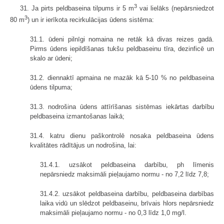
3
31. Ja pirts peldbaseina tilpums ir 5 m
vai lielāks (nepārsniedzot
3
80 m
) un ir ierīkota recirkulācijas ūdens sistēma:
31.1. ūdeni pilnīgi nomaina ne retāk kā divas reizes gadā.
Pirms ūdens iepildīšanas tukšu peldbaseinu tīra, dezinficē un
skalo ar ūdeni;
31.2. diennaktī apmaina ne mazāk kā 5-10 % no peldbaseina
ūdens tilpuma;
31.3. nodrošina ūdens attīrīšanas sistēmas iekārtas darbību
peldbaseina izmantošanas laikā;
31.4. katru dienu paškontrolē nosaka peldbaseina ūdens
kvalitātes rādītājus un nodrošina, lai:
31.4.1. uzsākot peldbaseina darbību, ph līmenis
nepārsniedz maksimāli pieļaujamo normu - no 7,2 līdz 7,8;
31.4.2. uzsākot peldbaseina darbību, peldbaseina darbības
laika vidū un slēdzot peldbaseinu, brīvais hlors nepārsniedz
maksimāli pieļaujamo normu - no 0,3 līdz 1,0 mg/l.