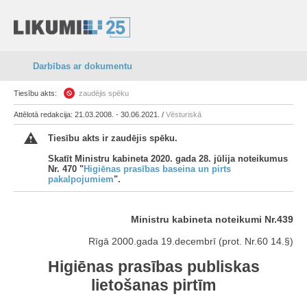
Darbības ar dokumentu
Tiesību akts:
zaudējis spēku
Attēlotā redakcija: 21.03.2008. - 30.06.2021. /
Vēsturiskā
Tiesību akts ir zaudējis spēku.
Skatīt Ministru kabineta 2020. gada 28. jūlija noteikumus
Nr. 470 "
Higiēnas prasības baseina un pirts
pakalpojumiem
".
Ministru kabineta noteikumi Nr.439
Rīgā 2000.gada 19.decembrī (prot. Nr.60 14.§)
Higiēnas prasības publiskas
lietošanas pirtīm