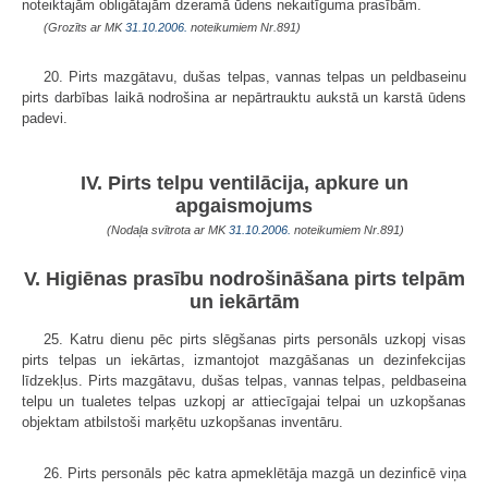
noteiktajām obligātajām dzeramā ūdens nekaitīguma prasībām.
(Grozīts ar MK
31.10.2006.
noteikumiem Nr.891)
20. Pirts mazgātavu, dušas telpas, vannas telpas un peldbaseinu
pirts darbības laikā nodrošina ar nepārtrauktu aukstā un karstā ūdens
padevi.
IV. Pirts telpu ventilācija, apkure un
apgaismojums
(Nodaļa svītrota ar MK
31.10.2006.
noteikumiem Nr.891)
V. Higiēnas prasību nodrošināšana pirts telpām
un iekārtām
25. Katru dienu pēc pirts slēgšanas pirts personāls uzkopj visas
pirts telpas un iekārtas, izmantojot mazgāšanas un dezinfekcijas
līdzekļus. Pirts mazgātavu, dušas telpas, vannas telpas, peldbaseina
telpu un tualetes telpas uzkopj ar attiecīgajai telpai un uzkopšanas
objektam atbilstoši marķētu uzkopšanas inventāru.
26. Pirts personāls pēc katra apmeklētāja mazgā un dezinficē viņa