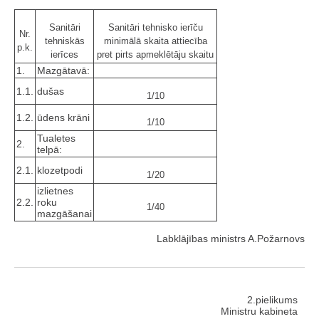
Sanitāri
Sanitāri tehnisko ierīču
Nr.
tehniskās
minimālā skaita attiecība
p.k.
ierīces
pret pirts apmeklētāju skaitu
1.
Mazgātavā:
1.1.
dušas
1/10
1.2.
ūdens krāni
1/10
Tualetes
2.
telpā:
2.1.
klozetpodi
1/20
izlietnes
2.2.
roku
1/40
mazgāšanai
Labklājības ministrs A.Požarnovs
2.pielikums
Ministru kabineta