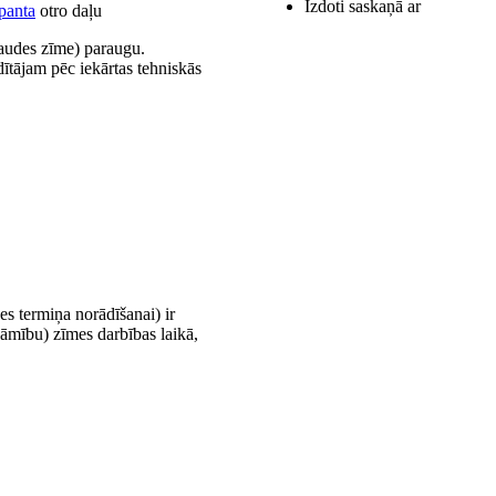
Izdoti saskaņā ar
panta
otro daļu
audes zīme) paraugu.
dītājam pēc iekārtas tehniskās
s termiņa norādīšanai) ir
sāmību) zīmes darbības laikā,