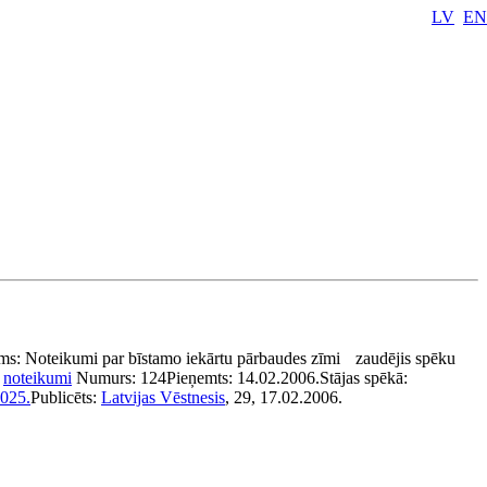
LV
EN
ms:
Noteikumi par bīstamo iekārtu pārbaudes zīmi
zaudējis spēku
:
noteikumi
Numurs:
124
Pieņemts:
14.02.2006.
Stājas spēkā:
2025.
Publicēts:
Latvijas Vēstnesis
, 29, 17.02.2006.