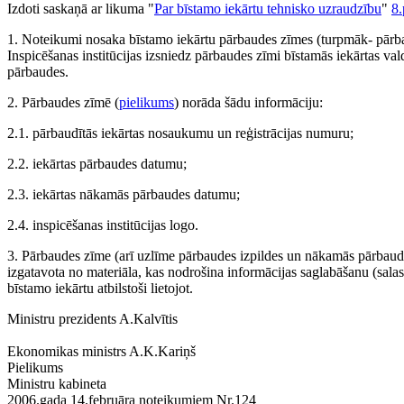
Izdoti saskaņā ar likuma "
Par bīstamo iekārtu tehnisko uzraudzību
"
8.
1. Noteikumi nosaka bīstamo iekārtu pārbaudes zīmes (turpmāk- pārb
Inspicēšanas institūcijas izsniedz pārbaudes zīmi bīstamās iekārtas val
pārbaudes.
2. Pārbaudes zīmē (
pielikums
) norāda šādu informāciju:
2.1. pārbaudītās iekārtas nosaukumu un reģistrācijas numuru;
2.2. iekārtas pārbaudes datumu;
2.3. iekārtas nākamās pārbaudes datumu;
2.4. inspicēšanas institūcijas logo.
3. Pārbaudes zīme (arī uzlīme pārbaudes izpildes un nākamās pārbaude
izgatavota no materiāla, kas nodrošina informācijas sa­glabāšanu (sala
bīstamo iekārtu atbilstoši lietojot.
Ministru prezidents A.Kalvītis
Ekonomikas ministrs A.K.Kariņš
Pielikums
Ministru kabineta
2006.gada 14.februāra noteikumiem Nr.124