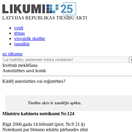
LATVIJAS REPUBLIKAS TIESĪBU AKTI
veidi
tēmas
visvairāk skatītie
jaunākie
uz sākumu
Izvērstā meklēšana
Autorizēties savā kontā
Kādēļ autorizēties vai reģistrēties?
Tiesību akts ir zaudējis spēku.
Ministru kabineta noteikumi Nr.124
Rīgā 2006.gada 14.februārī (prot. Nr.9 21.§)
Noteikumi par bīstamo iekārtu pārbaudes zīmi