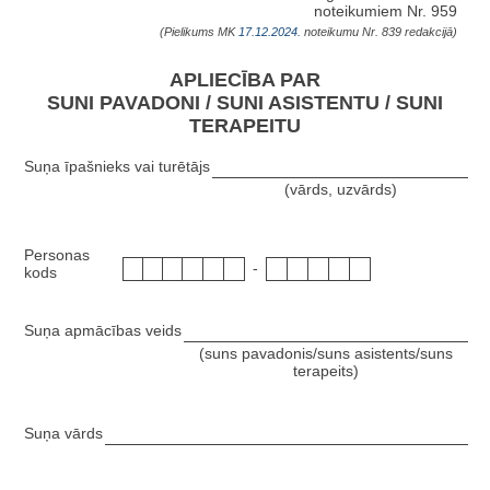
noteikumiem Nr. 959
(Pielikums MK
17.12.2024.
noteikumu Nr. 839 redakcijā)
APLIECĪBA PAR
SUNI PAVADONI / SUNI ASISTENTU / SUNI
TERAPEITU
Suņa īpašnieks vai turētājs
(vārds, uzvārds)
Personas
-
kods
Suņa apmācības veids
(suns pavadonis/suns asistents/suns
terapeits)
Suņa vārds