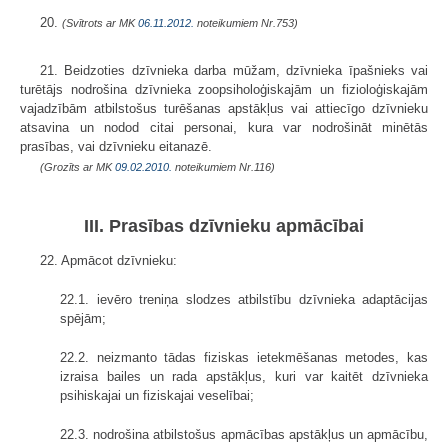
20.
(Svītrots ar MK
06.11.2012.
noteikumiem Nr.753)
21. Beidzoties dzīvnieka darba mūžam, dzīvnieka īpašnieks vai
turētājs nodrošina dzīvnieka zoopsiholoģiskajām un fizioloģiskajām
vajadzībām atbilstošus turēšanas apstākļus vai attiecīgo dzīvnieku
atsavina un nodod citai personai, kura var nodrošināt minētās
prasības, vai dzīvnieku eitanazē.
(Grozīts ar MK
09.02.2010.
noteikumiem Nr.116)
III. Prasības dzīvnieku apmācībai
22. Apmācot dzīvnieku:
22.1. ievēro treniņa slodzes atbilstību dzīvnieka adaptācijas
spējām;
22.2. neizmanto tādas fiziskas ietekmēšanas metodes, kas
izraisa bailes un rada apstākļus, kuri var kaitēt dzīvnieka
psihiskajai un fiziskajai veselībai;
22.3. nodrošina atbilstošus apmācības apstākļus un apmācību,