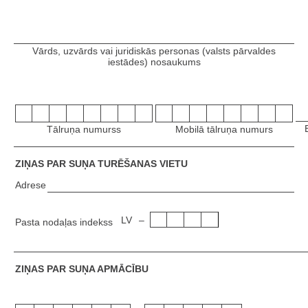
Vārds, uzvārds vai juridiskās personas (valsts pārvaldes
iestādes) nosaukums
Tālruņa numurss
Mobilā tālruņa numurs
ZIŅAS PAR SUŅA TURĒŠANAS VIETU
Adrese
LV
–
Pasta nodaļas indekss
ZIŅAS PAR SUŅA APMĀCĪBU