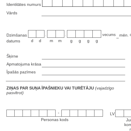
Identitātes numurs
Vārds
.
.
vecums
Dzimšanas
mēn.
d
d
m
m
g
g
g
g
datums
Šķirne
Apmatojuma krāsa
Īpašās pazīmes
ZIŅAS PAR SUŅA ĪPAŠNIEKU VAI TURĒTĀJU
(vajadzīgo
pasvītrot)
-
LV
Personas kods
Ju
kom