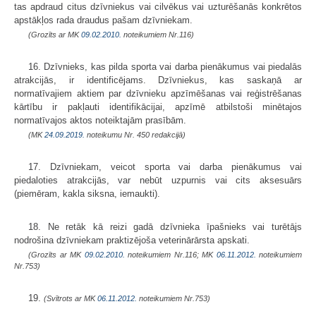
tas apdraud citus dzīvniekus vai cilvēkus vai uzturēšanās konkrētos
apstākļos rada draudus pašam dzīvniekam.
(Grozīts ar MK
09.02.2010.
noteikumiem Nr.116)
16. Dzīvnieks, kas pilda sporta vai darba pienākumus vai piedalās
atrakcijās, ir identificējams. Dzīvniekus, kas saskaņā ar
normatīvajiem aktiem par dzīvnieku apzīmēšanas vai reģistrēšanas
kārtību ir pakļauti identifikācijai, apzīmē atbilstoši minētajos
normatīvajos aktos noteiktajām prasībām.
(MK
24.09.2019.
noteikumu Nr. 450 redakcijā)
17. Dzīvniekam, veicot sporta vai darba pienākumus vai
piedaloties atrakcijās, var nebūt uzpurnis vai cits aksesuārs
(piemēram, kakla siksna, iemaukti).
18. Ne retāk kā reizi gadā dzīvnieka īpašnieks vai turētājs
nodrošina dzīvniekam praktizējoša veterinārārsta apskati.
(Grozīts ar MK
09.02.2010.
noteikumiem Nr.116; MK
06.11.2012.
noteikumiem
Nr.753)
19.
(Svītrots ar MK
06.11.2012.
noteikumiem Nr.753)