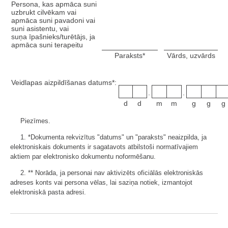
Persona, kas apmāca suni
uzbrukt cilvēkam vai
apmāca suni pavadoni vai
suni asistentu, vai
suņa īpašnieks/turētājs, ja
apmāca suni terapeitu
Paraksts*
Vārds, uzvārds
Veidlapas aizpildīšanas datums*:
.
.
d
d
m
m
g
g
g
Piezīmes.
1. *Dokumenta rekvizītus "datums" un "paraksts" neaizpilda, ja
elektroniskais dokuments ir sagatavots atbilstoši normatīvajiem
aktiem par elektronisko dokumentu noformēšanu.
2. ** Norāda, ja personai nav aktivizēts oficiālās elektroniskās
adreses konts vai persona vēlas, lai saziņa notiek, izmantojot
elektroniskā pasta adresi.