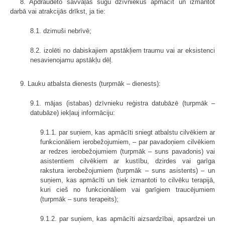
8. Apdraudēto savvaļas sugu dzīvniekus apmācīt un izmantot
darbā vai atrakcijās drīkst, ja tie:
8.1. dzimuši nebrīvē;
8.2. izolēti no dabiskajiem apstākļiem traumu vai ar eksistenci
nesavienojamu apstākļu dēļ.
9. Lauku atbalsta dienests (turpmāk – dienests):
9.1. mājas (istabas) dzīvnieku reģistra datubāzē (turpmāk –
datubāze) iekļauj informāciju:
9.1.1. par suņiem, kas apmācīti sniegt atbalstu cilvēkiem ar
funkcionāliem ierobežojumiem, – par pavadoņiem cilvēkiem
ar redzes ierobežojumiem (turpmāk – suns pavadonis) vai
asistentiem cilvēkiem ar kustību, dzirdes vai garīga
rakstura ierobežojumiem (turpmāk – suns asistents) – un
suņiem, kas apmācīti un tiek izmantoti to cilvēku terapijā,
kuri cieš no funkcionāliem vai garīgiem traucējumiem
(turpmāk – suns terapeits);
9.1.2. par suņiem, kas apmācīti aizsardzībai, apsardzei un