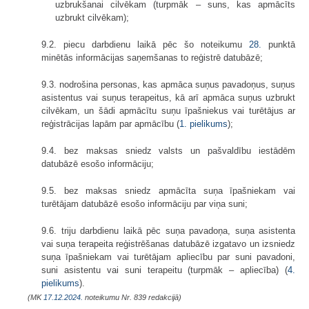
uzbrukšanai cilvēkam (turpmāk – suns, kas apmācīts
uzbrukt cilvēkam);
9.2. piecu darbdienu laikā pēc šo noteikumu
28.
punktā
minētās informācijas saņemšanas to reģistrē datubāzē;
9.3. nodrošina personas, kas apmāca suņus pavadoņus, suņus
asistentus vai suņus terapeitus, kā arī apmāca suņus uzbrukt
cilvēkam, un šādi apmācītu suņu īpašniekus vai turētājus ar
reģistrācijas lapām par apmācību (
1. pielikums
);
9.4. bez maksas sniedz valsts un pašvaldību iestādēm
datubāzē esošo informāciju;
9.5. bez maksas sniedz apmācīta suņa īpašniekam vai
turētājam datubāzē esošo informāciju par viņa suni;
9.6. triju darbdienu laikā pēc suņa pavadoņa, suņa asistenta
vai suņa terapeita reģistrēšanas datubāzē izgatavo un izsniedz
suņa īpašniekam vai turētājam apliecību par suni pavadoni,
suni asistentu vai suni terapeitu (turpmāk – apliecība) (
4.
pielikums
).
(MK
17.12.2024.
noteikumu Nr. 839 redakcijā)