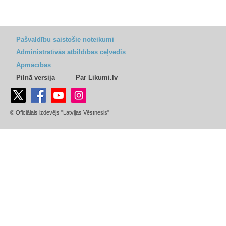
Pašvaldību saistošie noteikumi
Administratīvās atbildības ceļvedis
Apmācības
Pilnā versija
Par Likumi.lv
© Oficiālais izdevējs "Latvijas Vēstnesis"