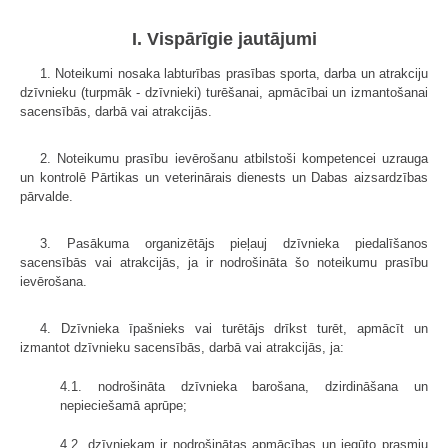
I. Vispārīgie jautājumi
1. Noteikumi nosaka labturības prasības sporta, darba un atrakciju
dzīvnieku (turpmāk - dzīvnieki) turēšanai, apmācībai un izmantošanai
sacensībās, darbā vai atrakcijās.
2. Noteikumu prasību ievērošanu atbilstoši kompetencei uzrauga
un kontrolē Pārtikas un veterinārais dienests un Dabas aizsardzības
pārvalde.
3. Pasākuma organizētājs pieļauj dzīvnieka piedalīšanos
sacensībās vai atrakcijās, ja ir nodrošināta šo noteikumu prasību
ievērošana.
4. Dzīvnieka īpašnieks vai turētājs drīkst turēt, apmācīt un
izmantot dzīvnieku sacensībās, darbā vai atrakcijās, ja:
4.1. nodrošināta dzīvnieka barošana, dzirdināšana un
nepieciešamā aprūpe;
4.2. dzīvniekam ir nodrošinātas apmācības un iegūto prasmju