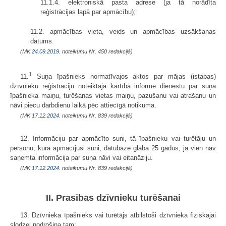
11.1.4. elektroniskā pasta adrese (ja tā norādīta
reģistrācijas lapā par apmācību);
11.2. apmācības vieta, veids un apmācības uzsākšanas
datums.
(MK
24.09.2019.
noteikumu Nr. 450 redakcijā)
1
11.
Suņa īpašnieks normatīvajos aktos par mājas (istabas)
dzīvnieku reģistrāciju noteiktajā kārtībā informē dienestu par suņa
īpašnieka maiņu, turēšanas vietas maiņu, pazušanu vai atrašanu un
nāvi piecu darbdienu laikā pēc attiecīgā notikuma.
(MK
17.12.2024.
noteikumu Nr. 839 redakcijā)
12. Informāciju par apmācīto suni, tā īpašnieku vai turētāju un
personu, kura apmācījusi suni, datubāzē glabā 25 gadus, ja vien nav
saņemta informācija par suņa nāvi vai eitanāziju.
(MK
17.12.2024.
noteikumu Nr. 839 redakcijā)
II. Prasības dzīvnieku turēšanai
13. Dzīvnieka īpašnieks vai turētājs atbilstoši dzīvnieka fiziskajai
slodzei nodrošina tam: