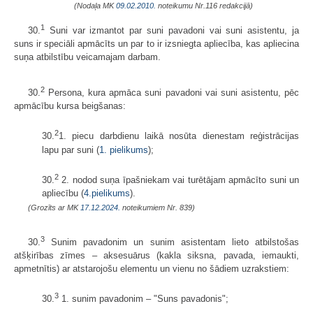
(Nodaļa MK
09.02.2010.
noteikumu Nr.116 redakcijā)
1
30.
Suni var izmantot par suni pavadoni vai suni asistentu, ja
suns ir speciāli apmācīts un par to ir izsniegta apliecība, kas apliecina
suņa atbilstību veicamajam darbam.
2
30.
Persona, kura apmāca suni pavadoni vai suni asistentu, pēc
apmācību kursa beigšanas:
2
30.
1. piecu darbdienu laikā nosūta dienestam reģistrācijas
lapu par suni (
1. pielikums
);
2
30.
2. nodod suņa īpašniekam vai turētājam apmācīto suni un
apliecību (
4.pielikums
).
(Grozīts ar MK
17.12.2024.
noteikumiem Nr. 839)
3
30.
Sunim pavadonim un sunim asistentam lieto atbilstošas
atšķirības zīmes – aksesuārus (kakla siksna, pavada, iemaukti,
apmetnītis) ar atstarojošu elementu un vienu no šādiem uzrakstiem:
3
30.
1. sunim pavadonim – "Suns pavadonis";