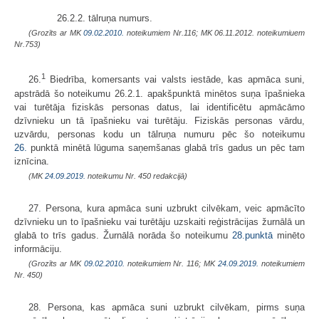
26.2.2. tālruņa numurs.
(Grozīts ar MK
09.02.2010.
noteikumiem Nr.116; MK 06.11.2012. noteikumiuem
Nr.753)
1
26.
Biedrība, komersants vai valsts iestāde, kas apmāca suni,
apstrādā šo noteikumu 26.2.1. apakšpunktā minētos suņa īpašnieka
vai turētāja fiziskās personas datus, lai identificētu apmācāmo
dzīvnieku un tā īpašnieku vai turētāju. Fiziskās personas vārdu,
uzvārdu, personas kodu un tālruņa numuru pēc šo noteikumu
26.
punktā minētā lūguma saņemšanas glabā trīs gadus un pēc tam
iznīcina.
(MK
24.09.2019.
noteikumu Nr. 450 redakcijā)
27. Persona, kura apmāca suni uzbrukt cilvēkam, veic apmācīto
dzīvnieku un to īpašnieku vai turētāju uzskaiti reģistrācijas žurnālā un
glabā to trīs gadus. Žurnālā norāda šo noteikumu
28.punktā
minēto
informāciju.
(Grozīts ar MK
09.02.2010.
noteikumiem Nr. 116; MK
24.09.2019.
noteikumiem
Nr. 450)
28. Persona, kas apmāca suni uzbrukt cilvēkam, pirms suņa