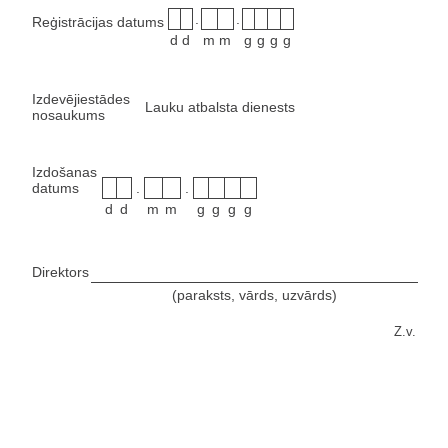
.
.
Reģistrācijas datums
d
d
m
m
g
g
g
g
Izdevējiestādes
Lauku atbalsta dienests
nosaukums
Izdošanas
datums
.
.
d
d
m
m
g
g
g
g
Direktors
(paraksts, vārds, uzvārds)
Z.v.