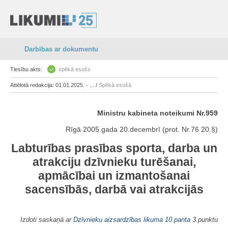
Darbības ar dokumentu
Tiesību akts:
spēkā esošs
Attēlotā redakcija: 01.01.2025. - ... /
Spēkā esošā
Ministru kabineta noteikumi Nr.959
Rīgā 2005.gada 20.decembrī (prot. Nr.76 20.§)
Labturības prasības sporta, darba un
atrakciju dzīvnieku turēšanai,
apmācībai un izmantošanai
sacensībās, darbā vai atrakcijās
Izdoti saskaņā ar
Dzīvnieku aizsardzības likuma
10.panta
3.punktu