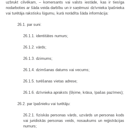
uzbrukt cilvēkam, – komersants vai valsts iestāde, kas ir tiesīga
nodarboties ar šāda veida darbību un ir saņēmusi dzīvnieka īpašnieka
vai turētāja rakstisku lūgumu, kurā norādīta šāda informācija:
26.1. par suni:
26.1.1. identitātes numurs;
26.1.2. vārds;
26.1.3. dzimums;
26.1.4. dzimšanas datums vai vecums;
26.1.5. turēšanas vietas adrese;
26.1.6. dzīvnieka apraksts (šķirne, krāsa, īpašas pazīmes);
26.2. par īpašnieku vai turētāju:
26.2.1. fiziskās personas vārds, uzvārds un personas kods
vai juridiskās personas veids, nosaukums un reģistrācijas
numurs;