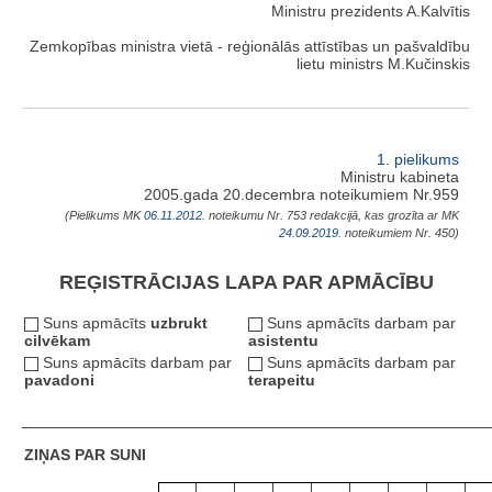
Ministru prezidents A.Kalvītis
Zemkopības ministra vietā - reģionālās attīstības un pašvaldību
lietu ministrs M.Kučinskis
1. pielikums
Ministru kabineta
2005.gada 20.decembra noteikumiem Nr.959
(Pielikums MK
06.11.2012.
noteikumu Nr. 753 redakcijā, kas grozīta ar MK
24.09.2019.
noteikumiem Nr. 450)
REĢISTRĀCIJAS LAPA PAR APMĀCĪBU
Suns apmācīts
uzbrukt
Suns apmācīts darbam par
cilvēkam
asistentu
Suns apmācīts darbam par
Suns apmācīts darbam par
pavadoni
terapeitu
ZIŅAS PAR SUNI