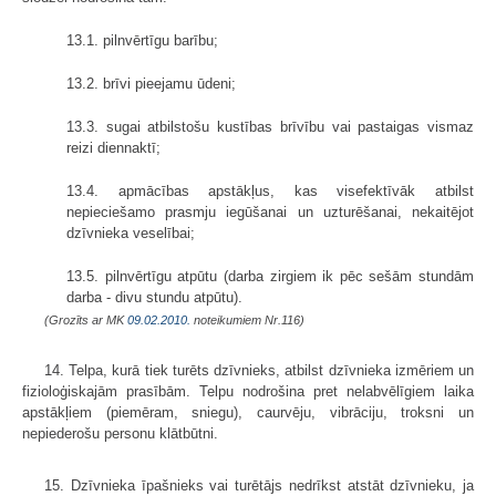
13.1. pilnvērtīgu barību;
13.2. brīvi pieejamu ūdeni;
13.3. sugai atbilstošu kustības brīvību vai pastaigas vismaz
reizi diennaktī;
13.4. apmācības apstākļus, kas visefektīvāk atbilst
nepieciešamo prasmju iegūšanai un uzturēšanai, nekaitējot
dzīvnieka veselībai;
13.5. pilnvērtīgu atpūtu (darba zirgiem ik pēc sešām stundām
darba - divu stundu atpūtu).
(Grozīts ar MK
09.02.2010.
noteikumiem Nr.116)
14. Telpa, kurā tiek turēts dzīvnieks, atbilst dzīvnieka izmēriem un
fizioloģiskajām prasībām. Telpu nodrošina pret nelabvēlīgiem laika
apstākļiem (piemēram, sniegu), caurvēju, vibrāciju, troksni un
nepiederošu personu klātbūtni.
15. Dzīvnieka īpašnieks vai turētājs nedrīkst atstāt dzīvnieku, ja