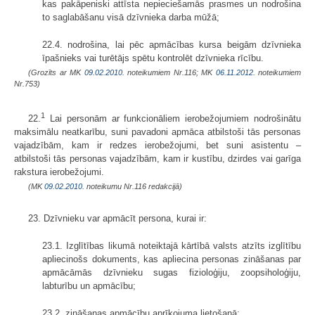
kas pakāpeniski attīsta nepieciešamās prasmes un nodrošina
to saglabāšanu visā dzīvnieka darba mūžā;
22.4. nodrošina, lai pēc apmācības kursa beigām dzīvnieka
īpašnieks vai turētājs spētu kontrolēt dzīvnieka rīcību.
(Grozīts ar MK
09.02.2010.
noteikumiem Nr.116; MK
06.11.2012.
noteikumiem
Nr.753)
1
22.
Lai personām ar funkcionāliem ierobežojumiem nodrošinātu
maksimālu neatkarību, suni pavadoni apmāca atbilstoši tās personas
vajadzībām, kam ir redzes ierobežojumi, bet suni asistentu –
atbilstoši tās personas vajadzībām, kam ir kustību, dzirdes vai garīga
rakstura ierobežojumi.
(MK
09.02.2010.
noteikumu Nr.116 redakcijā)
23. Dzīvnieku var apmācīt persona, kurai ir:
23.1. Izglītības likumā noteiktajā kārtībā valsts atzīts izglītību
apliecinošs dokuments, kas apliecina personas zināšanas par
apmācāmās dzīvnieku sugas fizioloģiju, zoopsiholoģiju,
labturību un apmācību;
23.2. zināšanas apmācību aprīkojuma lietošanā;