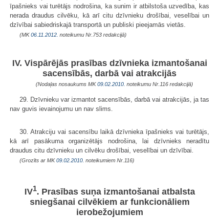
īpašnieks vai turētājs nodrošina, ka sunim ir atbilstoša uzvedība, kas
nerada draudus cilvēku, kā arī citu dzīvnieku drošībai, veselībai un
dzīvībai sabiedriskajā transportā un publiski pieejamās vietās.
(MK
06.11.2012.
noteikumu Nr.753 redakcijā)
IV. Vispārējās prasības dzīvnieka izmantošanai
sacensībās, darbā vai atrakcijās
(Nodaļas nosaukums MK
09.02.2010.
noteikumu Nr.116 redakcijā)
29. Dzīvnieku var izmantot sacensībās, darbā vai atrakcijās, ja tas
nav guvis ievainojumu un nav slims.
30. Atrakciju vai sacensību laikā dzīvnieka īpašnieks vai turētājs,
kā arī pasākuma organizētājs nodrošina, lai dzīvnieks neradītu
draudus citu dzīvnieku un cilvēku drošībai, veselībai un dzīvībai.
(Grozīts ar MK
09.02.2010.
noteikumiem Nr.116)
1
IV
. Prasības suņa izmantošanai atbalsta
sniegšanai cilvēkiem ar funkcionāliem
ierobežojumiem