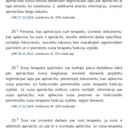
apmācības kursa nosūta dienestam reģistrācijas lapu par apmācību ar
tajā ietvertu šo noteikumu
1.
pielikumā prasīto informāciju, izņemot
apmācības beigu datumu.
(MK
17.12.2024.
noteikumu Nr. 839 redakcijā)
1
28.
Persona, kas apmācījusi suni terapeitu, izsniedz dokumentu,
kas apliecina, ka suns ir apmācīts, testēts atbilstoši darba specifikai,
uzrādījis līdzsvarotu, nosvērtu raksturu bez mazākajām agresivitātes
pazīmēm un ir piemērots suņa terapeita funkciju izpildei.
(MK
06.11.2012.
noteikumu Nr.753 redakcijā)
2
28.
Suņa terapeita īpašnieks vai turētājs piecu darbdienu laikā
pēc apmācības kursa beigšanas iesniedz dienestā aizpildītu
reģistrācijas lapu par apmācību, pievienojot dokumentu, kas apliecina
suņa prasmes un funkcionālo piemērotību suņa terapeita funkciju
izpildei. Ja suņa apmācība notikusi valsts iestādē, informāciju par
suņa apmācību, kas apliecina suņa prasmes un funkcionālo
piemērotību suņa terapeita funkciju izpildei, iegūst dienests.
(MK
17.12.2024.
noteikumu Nr. 839 redakcijā)
3
28.
Suni var izmantot darbam par suni terapeitu, ja suns ir
atbilstoši apmācīts un par to ir izsniegta apliecība, un suņa terapeita