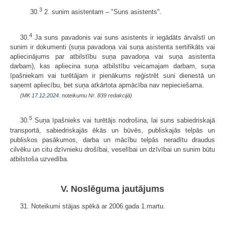
3
30.
2. sunim asistentam – "Suns asistents".
4
30.
Ja suns pavadonis vai suns asistents ir iegādāts ārvalstī un
sunim ir dokumenti (suņa pavadoņa vai suņa asistenta sertifikāts vai
apliecinājums par atbilstību suņa pavadoņa vai suņa asistenta
darbam), kas apliecina suņa atbilstību veicamajam darbam, suņa
īpašniekam vai turētājam ir pienākums reģistrēt suni dienestā un
saņemt apliecību, bet suņa atkārtota apmācība nav nepieciešama.
(MK
17.12.2024.
noteikumu Nr. 839 redakcijā)
5
30.
Suņa īpašnieks vai turētājs nodrošina, lai suns sabiedriskajā
transportā, sabiedriskajās ēkās un būvēs, publiskajās telpās un
publiskos pasākumos, darba un mācību telpās neradītu draudus
cilvēku un citu dzīvnieku drošībai, veselībai un dzīvībai un sunim būtu
atbilstoša uzvedība.
V. Noslēguma jautājums
31. Noteikumi stājas spēkā ar 2006.gada 1.martu.