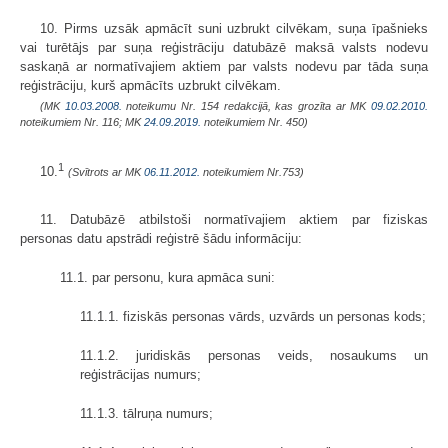
10. Pirms uzsāk apmācīt suni uzbrukt cilvēkam, suņa īpašnieks
vai turētājs par suņa reģistrāciju datubāzē maksā valsts nodevu
saskaņā ar normatīvajiem aktiem par valsts nodevu par tāda suņa
reģistrāciju, kurš apmācīts uzbrukt cilvēkam.
(MK
10.03.2008.
noteikumu Nr. 154 redakcijā, kas grozīta ar MK
09.02.2010.
noteikumiem Nr. 116; MK
24.09.2019.
noteikumiem Nr. 450)
1
10.
(Svītrots ar MK
06.11.2012.
noteikumiem Nr.753)
11. Datubāzē atbilstoši normatīvajiem aktiem par fiziskas
personas datu apstrādi reģistrē šādu informāciju:
11.1. par personu, kura apmāca suni:
11.1.1. fiziskās personas vārds, uzvārds un personas kods;
11.1.2. juridiskās personas veids, nosaukums un
reģistrācijas numurs;
11.1.3. tālruņa numurs;