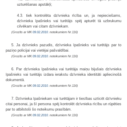
uzturēšanas apstākļi;
4.3. tiek kontrolēta dzīvnieka rīcība un, ja nepieciešams,
dzīvnieka īpašnieks vai turētājs spēj apturēt tā uzbrukumu
cilvēkam vai citam dzīvniekam.
(Grozīts ar MK
09.02.2010.
noteikumiem Nr.116)
5. Ja dzīvnieks pazudis, dzīvnieka īpašnieks vai turētājs par to
paziņo policijai vai vietējai pašvaldībai.
(Grozīts ar MK
09.02.2010.
noteikumiem Nr.116)
6. Par dzīvnieka īpašnieka vai turētāja maiņu bijušais dzīvnieka
īpašnieks vai turētājs izdara ierakstu dzīvnieka identitāti apliecinošā
dokumentā.
(Grozīts ar MK
09.02.2010.
noteikumiem Nr.116)
7. Dzīvnieka īpašniekam vai turētājam ir tiesības uzticēt dzīvnieku
citai personai, ja šī persona spēj kontrolēt dzīvnieka rīcību un rūpēties
par to atbilstoši šo noteikumu prasībām.
(Grozīts ar MK
09.02.2010.
noteikumiem Nr.116)