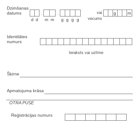
Dzimšanas
vai
datums
.
.
g
m
vecums
d
d
m
m
g
g
g
g
Identitātes
numurs
Ieraksts vai uzlīme
Šķirne
Apmatojuma krāsa
OTRA PUSE
Reģistrācijas numurs