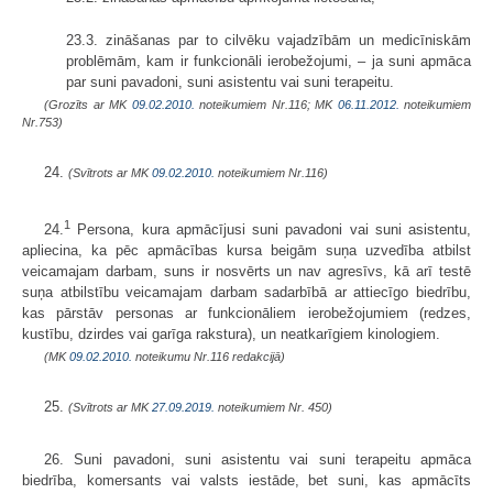
23.3. zināšanas par to cilvēku vajadzībām un medicīniskām
problēmām, kam ir funkcionāli ierobežojumi, – ja suni apmāca
par suni pavadoni, suni asistentu vai suni terapeitu.
(Grozīts ar MK
09.02.2010.
noteikumiem Nr.116; MK
06.11.2012.
noteikumiem
Nr.753)
24.
(Svītrots ar MK
09.02.2010.
noteikumiem Nr.116)
1
24.
Persona, kura apmācījusi suni pavadoni vai suni asistentu,
apliecina, ka pēc apmācības kursa beigām suņa uzvedība atbilst
veicamajam darbam, suns ir nosvērts un nav agresīvs, kā arī testē
suņa atbilstību veicamajam darbam sadarbībā ar attiecīgo biedrību,
kas pārstāv personas ar funkcionāliem ierobežojumiem (redzes,
kustību, dzirdes vai garīga rakstura), un neatkarīgiem kinologiem.
(MK
09.02.2010.
noteikumu Nr.116 redakcijā)
25.
(Svītrots ar MK
27.09.2019.
noteikumiem Nr. 450)
26. Suni pavadoni, suni asistentu vai suni terapeitu apmāca
biedrība, komersants vai valsts iestāde, bet suni, kas apmācīts