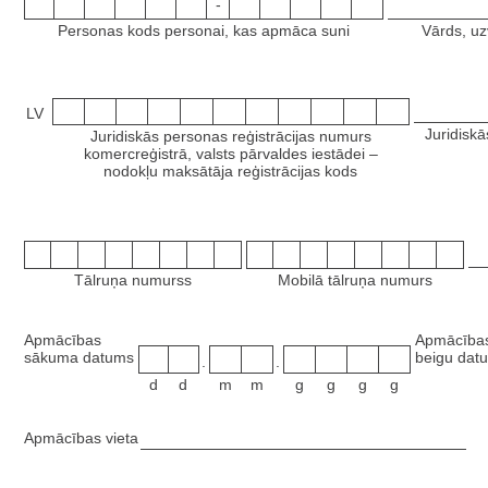
-
Personas kods personai, kas apmāca suni
Vārds, uz
LV
Juridiskā
Juridiskās personas reģistrācijas numurs
komercreģistrā, valsts pārvaldes iestādei –
nodokļu maksātāja reģistrācijas kods
Tālruņa numurss
Mobilā tālruņa numurs
Apmācības
Apmācība
sākuma datums
beigu dat
.
.
d
d
m
m
g
g
g
g
Apmācības vieta