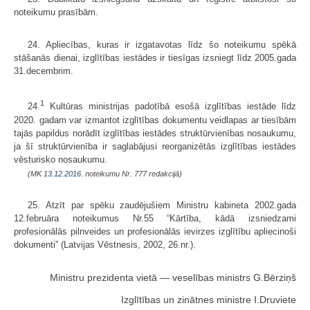
noteikumu prasībām.
24. Apliecības, kuras ir izgatavotas līdz šo noteikumu spēkā
stāšanās dienai, izglītības iestādes ir tiesīgas izsniegt līdz 2005.gada
31.decembrim.
1
24.
Kultūras ministrijas padotībā esošā izglītības iestāde līdz
2020. gadam var izmantot izglītības dokumentu veidlapas ar tiesībām
tajās papildus norādīt izglītības iestādes struktūrvienības nosaukumu,
ja šī struktūrvienība ir saglabājusi reorganizētās izglītības iestādes
vēsturisko nosaukumu.
(MK
13.12.2016.
noteikumu Nr. 777 redakcijā)
25. Atzīt par spēku zaudējušiem Ministru kabineta 2002.gada
12.februāra noteikumus Nr.55 “Kārtība, kādā izsniedzami
profesionālās pilnveides un profesionālās ievirzes izglītību apliecinoši
dokumenti” (Latvijas Vēstnesis, 2002, 26.nr.).
Ministru prezidenta vietā — veselības ministrs G.Bērziņš
Izglītības un zinātnes ministre I.Druviete