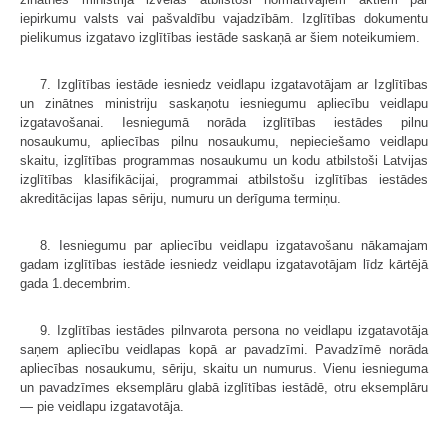
iepirkumu valsts vai pašvaldību vajadzībām. Izglītības dokumentu
pielikumus izgatavo izglītības iestāde saskaņā ar šiem noteikumiem.
7. Izglītības iestāde iesniedz veidlapu izgatavotājam ar Izglītības
un zināt­nes ministriju saskaņotu iesniegumu apliecību veidlapu
izgatavošanai. Iesnie­gumā norāda izglītības iestādes pilnu
nosaukumu, apliecības pilnu nosaukumu, nepieciešamo veidlapu
skaitu, izglītības programmas nosaukumu un kodu atbilstoši Latvijas
izglītības klasifikācijai, programmai atbilstošu izglītības iestādes
akreditācijas lapas sēriju, numuru un derīguma termiņu.
8. Iesniegumu par apliecību veidlapu izgatavošanu nākamajam
gadam izglītības iestāde iesniedz veidlapu izgatavotājam līdz kārtējā
gada 1.decembrim.
9. Izglītības iestādes pilnvarota persona no veidlapu izgatavotāja
saņem apliecību veidlapas kopā ar pavadzīmi. Pavadzīmē norāda
apliecības nosauku­mu, sēriju, skaitu un numurus. Vienu iesnieguma
un pavadzīmes eksemplāru glabā izglītības iestādē, otru eksemplāru
— pie veidlapu izgatavotāja.