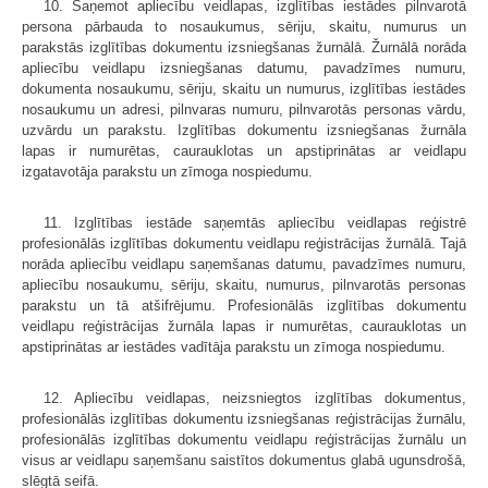
10. Saņemot apliecību veidlapas, izglītības iestādes pilnvarotā
persona pārbauda to nosaukumus, sēriju, skaitu, numurus un
parakstās izglītības dokumentu izsniegšanas žurnālā. Žurnālā norāda
apliecību veidlapu izsniegšanas datumu, pavadzīmes numuru,
dokumenta nosaukumu, sēriju, skaitu un numurus, izglītības iestādes
nosaukumu un adresi, pilnvaras numuru, pilnvarotās personas vārdu,
uzvārdu un parakstu. Izglītības dokumentu izsniegšanas žurnāla
lapas ir numurētas, caurauklotas un apstiprinātas ar veidlapu
izgatavotāja parakstu un zīmoga nospiedumu.
11. Izglītības iestāde saņemtās apliecību veidlapas reģistrē
profesionālās izglītības dokumentu veidlapu reģistrācijas žurnālā. Tajā
norāda apliecību veidlapu saņemšanas datumu, pavadzīmes numuru,
apliecību nosaukumu, sēriju, skaitu, numurus, pilnvarotās personas
parakstu un tā atšifrējumu. Profesionālās izglītības dokumentu
veidlapu reģistrācijas žurnāla lapas ir numurētas, caurauk­lotas un
apstiprinātas ar iestādes vadītāja parakstu un zīmoga nospiedumu.
12. Apliecību veidlapas, neizsniegtos izglītības dokumentus,
profesionālās izglītības dokumentu izsniegšanas reģistrācijas žurnālu,
profesionālās izglītības dokumentu veidlapu reģistrācijas žurnālu un
visus ar veidlapu saņemšanu saistītos dokumentus glabā ugunsdrošā,
slēgtā seifā.