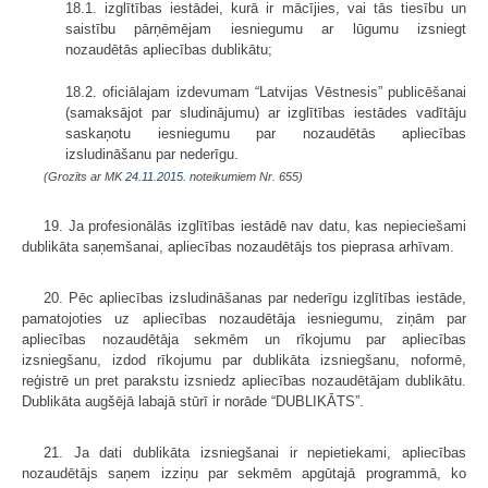
18.1. izglītības iestādei, kurā ir mācījies, vai tās tiesību un
saistību pārņēmējam iesniegumu ar lūgumu izsniegt
nozaudētās apliecības dublikātu;
18.2. oficiālajam izdevumam “Latvijas Vēstnesis” publicēšanai
(samaksājot par sludinājumu) ar izglītības iestādes vadītāju
saskaņotu iesniegumu par nozaudētās apliecības
izsludināšanu par nederīgu.
(Grozīts ar MK
24.11.2015.
noteikumiem Nr. 655)
19. Ja profesionālās izglītības iestādē nav datu, kas nepieciešami
dublikāta saņemšanai, apliecības nozaudētājs tos pieprasa arhīvam.
20. Pēc apliecības izsludināšanas par nederīgu izglītības iestāde,
pamatojoties uz apliecības nozaudētāja iesniegumu, ziņām par
apliecības nozaudētāja sekmēm un rīkojumu par apliecības
izsniegšanu, izdod rīkojumu par dublikāta izsniegšanu, noformē,
reģistrē un pret parakstu izsniedz apliecības nozaudētājam dublikātu.
Dublikāta augšējā labajā stūrī ir norāde “DUBLIKĀTS”.
21. Ja dati dublikāta izsniegšanai ir nepietiekami, apliecības
nozaudētājs saņem izziņu par sekmēm apgūtajā programmā, ko