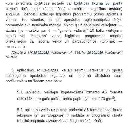
kura akreditētā izglītības iestādē vai
Izglītības likuma
36. panta
pirmajā daļā noteiktajā institūcijā (turpmāk – izglītības iestāde)
apguvusi licencētu attiecīgo izglītības programmu (kuras apjoms ir
vismaz 160 stundas, ja citi apmācību reglamentējošie ārējie
normatīvie akti nenosaka mazāku apjomu) un saņēmusi vērtējumu —
atzīmi (ne mazāku par 4 — “gandrīz viduvēji” 10 ballu vērtējuma
skalā) vai “ieskaitīts” visos izglītības programmas mācību
priekšmetos vai sporta veidā un pārbaudījumos (turpmāk —
absolvents).
(Grozīts ar MK
18.12.2012.
noteikumiem Nr. 885; MK
25.10.2016.
noteikumiem
Nr. 679)
5. Apliecības, to veidlapas, kā arī sek­mju izrakstus un sporta
sasniegumu aprakstus izgatavo un noformē atbilstoši šiem
noteikumiem un šādām prasībām:
5.1. apliecību veidlapu izgatavošanā izmanto A5 formāta
2
(210x148 mm) gaiši pelēki tonētu papīru (vismaz 170 g/m
);
5.2. apliecību veido uz pusēm pārlocīta A5 formāta lapa, kuras
iekšpuse (2. un 3.lappuse) ir pārklāta ar tipogrāfiski ofseta
tehnikā iespiestu aizsardzības tīkliņu pelēkā krāsā;