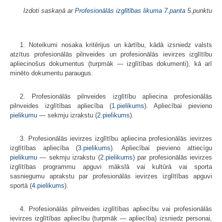
Izdoti saskaņā ar
Profesionālās izglītības likuma
7.panta
5.punktu
1. Noteikumi nosaka kritērijus un kārtību, kādā izsniedz valsts
atzītus profesionālās pilnveides un profesionālās ievirzes izglītību
apliecinošus doku­mentus (turpmāk — izglītības dokumenti), kā arī
minēto dokumentu paraugus.
2. Profesionālās pilnveides izglītību apliecina profesionālās
pilnveides izglītības apliecība (
1.pielikums
). Apliecībai pievieno
pielikumu
— sekmju izrakstu (
2.pielikums
).
3. Profesionālās ievirzes izglītību apliecina profesionālās ievirzes
izglītības apliecība (
3.pielikums
). Apliecībai pievieno attiecīgu
pielikumu
— sekmju izrakstu (
2.pielikums
) par profesionālās ievirzes
izglītības programmu apguvi mākslā vai kultūrā vai sporta
sasniegumu aprakstu par profesionālās ievirzes izglītības apguvi
sportā (
4.pielikums
).
4. Profesionālās pilnveides izglītības apliecību vai profesionālās
ievirzes izglītības apliecību (turpmāk — apliecība) izsniedz personai,