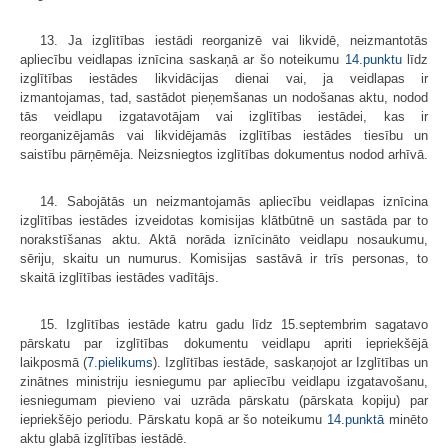
13. Ja izglītības iestādi reorganizē vai likvidē, neizmantotās
apliecību veidlapas iznīcina saskaņā ar šo noteikumu
14.punktu
līdz
izglītības iestādes likvidācijas dienai vai, ja veidlapas ir
izmantojamas, tad, sastādot pieņemšanas un nodošanas aktu, nodod
tās veidlapu izgatavotājam vai izglītības iestādei, kas ir
reorganizējamās vai likvidējamās izglītības iestādes tiesību un
saistību pārņēmēja. Neizsniegtos izglītības dokumentus nodod arhīvā.
14. Sabojātās un neizmantojamās apliecību veidlapas iznīcina
izglītības iestādes izveidotas komisijas klātbūtnē un sastāda par to
norakstīšanas aktu. Aktā norāda iznīcināto veidlapu nosaukumu,
sēriju, skaitu un numurus. Komisijas sastāvā ir trīs personas, to
skaitā izglītības iestādes vadītājs.
15. Izglītības iestāde katru gadu līdz 15.septembrim sagatavo
pārskatu par izglītības dokumentu veidlapu apriti iepriekšējā
laikposmā (
7.pielikums
). Izglītības iestāde, saskaņojot ar Izglītības un
zinātnes ministriju iesniegumu par apliecību veidlapu izgatavošanu,
iesniegumam pievieno vai uzrāda pārskatu (pārskata kopiju) par
iepriekšējo periodu. Pārskatu kopā ar šo noteikumu
14.punktā
minēto
aktu glabā izglītības iestādē.