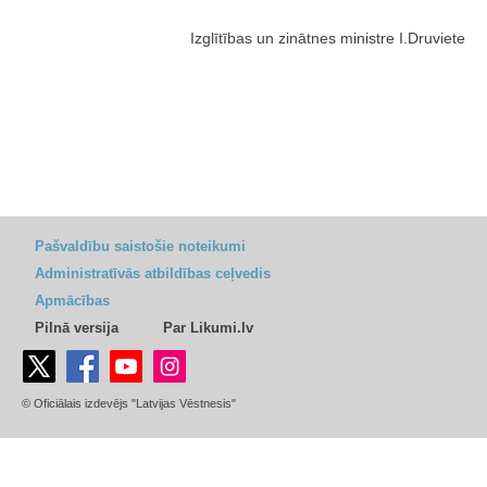
Izglītības un zinātnes ministre I.Druviete
Pašvaldību saistošie noteikumi
Administratīvās atbildības ceļvedis
Apmācības
Pilnā versija
Par Likumi.lv
© Oficiālais izdevējs "Latvijas Vēstnesis"