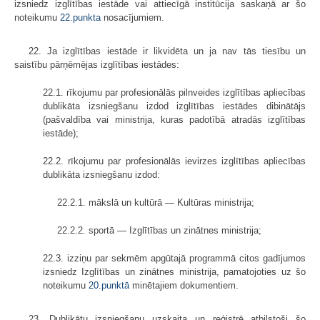
izsniedz izglītības iestāde vai attiecīgā institūcija saskaņā ar šo
noteikumu
22.punkta
nosacījumiem.
22. Ja izglītības iestāde ir likvidēta un ja nav tās tiesību un
saistību pārņēmējas izglītības iestādes:
22.1. rīkojumu par profesionālās pilnveides izglītības apliecības
dublikāta izsniegšanu izdod izglītības iestādes dibinātājs
(pašvaldība vai ministrija, kuras padotībā atradās izglītības
iestāde);
22.2. rīkojumu par profesionālās ievirzes izglītības apliecības
dublikāta izsniegšanu izdod:
22.2.1. mākslā un kultūrā — Kultūras ministrija;
22.2.2. sportā — Izglītības un zinātnes ministrija;
22.3. izziņu par sekmēm apgūtajā programmā citos gadījumos
izsniedz Izglītības un zinātnes ministrija, pamatojoties uz šo
noteikumu
20.punktā
minētajiem dokumentiem.
23. Dublikātu izsniegšanu uzskaita un reģistrē atbilstoši šo