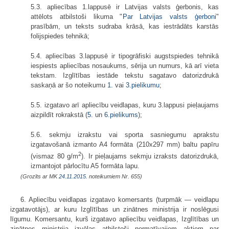
5.3. apliecības 1.lappusē ir Latvijas valsts ģerbonis, kas
attēlots atbilstoši likuma "
Par Latvijas valsts ģerboni
"
prasībām, un teksts sudraba krāsā, kas iestrādāts karstās
folijspiedes tehnikā;
5.4. apliecības 3.lappusē ir tipogrāfiski augstspiedes tehnikā
iespiests apliecības nosaukums, sērija un numurs, kā arī vieta
tekstam. Izglītības iestāde tekstu sagatavo datorizdrukā
saskaņā ar šo noteikumu
1.
vai
3.pielikumu
;
5.5. izgatavo arī apliecību veidlapas, kuru 3.lappusi pieļaujams
aizpildīt rokrakstā (
5.
un
6.pielikums
);
5.6. sekmju izrakstu vai sporta sasniegumu aprakstu
izgatavošanā izmanto A4 formāta (210x297 mm) baltu papīru
2
(vismaz 80 g/m
). Ir pieļaujams sekmju izraksts datorizdrukā,
izmantojot pārlocītu A5 formāta lapu.
(Grozīts ar MK
24.11.2015.
noteikumiem Nr. 655)
6. Apliecību veidlapas izgatavo komersants (turpmāk — veidlapu
izgatavo­tājs), ar kuru Izglītības un zinātnes ministrija ir noslēgusi
līgumu. Komersantu, kurš izgatavo apliecību veidlapas, Izglītības un
zinātnes ministrija izvēlas atbilstoši normatīvajiem aktiem par