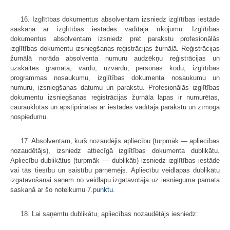
16. Izglītības dokumentus absolventam izsniedz izglītības iestāde
saskaņā ar izglītības iestādes vadītāja rīkojumu. Izglītības
dokumentus absolventam izsniedz pret parakstu profesionālās
izglītības dokumentu izsniegšanas reģistrācijas žurnālā. Reģistrācijas
žurnālā norāda absolventa numuru audzēkņu reģistrācijas un
uzskaites grāmatā, vārdu, uzvārdu, personas kodu, izglītības
programmas nosaukumu, izglītības dokumenta nosau­kumu un
numuru, izsniegšanas datumu un parakstu. Profesionālās izglītības
dokumentu izsniegšanas reģistrācijas žurnāla lapas ir numurētas,
caurauklotas un apstiprinātas ar iestādes vadītāja parakstu un zīmoga
nospiedumu.
17. Absolventam, kurš nozaudējis apliecību (turpmāk — apliecības
nozaudētājs), izsniedz attiecīgā izglītības dokumenta dublikātu.
Apliecību dublikātus (turpmāk — dublikāti) izsniedz izglītības iestāde
vai tās tiesību un saistību pārņēmējs. Apliecību veidlapas dublikātu
izgatavošanai saņem no veidlapu izgatavotāja uz iesnieguma pamata
saskaņā ar šo noteikumu
7.punktu
.
18. Lai saņemtu dublikātu, apliecības nozaudētājs iesniedz: