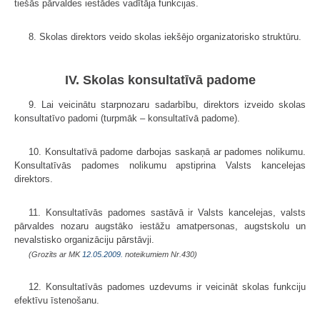
tiešās pārvaldes iestādes vadītāja funkcijas.
8. Skolas direktors veido skolas iekšējo organizatorisko struktūru.
IV. Skolas konsultatīvā padome
9. Lai veicinātu starpnozaru sadarbību, direktors izveido skolas
konsultatīvo padomi (turpmāk – konsultatīvā padome).
10. Konsultatīvā padome darbojas saskaņā ar padomes nolikumu.
Konsultatīvās padomes nolikumu apstiprina Valsts kancelejas
direktors.
11. Konsultatīvās padomes sastāvā ir Valsts kancelejas, valsts
pārvaldes nozaru augstāko iestāžu amatpersonas, augstskolu un
nevalstisko organizāciju pārstāvji.
(Grozīts ar MK
12.05.2009.
noteikumiem Nr.430)
12. Konsultatīvās padomes uzdevums ir veicināt skolas funkciju
efektīvu īstenošanu.