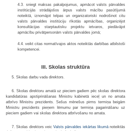
4.3. sniegt maksas pakalpojumus, apmācot valsts pārvaldes
institūcijās strādājošos ārpus valsts mācību pasūtījumā
noteiktā, iznomājot telpas un organizatoriski nodrošinot citu
valsts pārvaldes institūciju rīkotās apmācības, organizējot
konsultācijas starptautisku projektu ietvaros, piedāvājot
apmācību privātpersonām valsts pārvaldes jomā;
4.4. veikt citas normatīvajos aktos noteiktās darbības atbilstoši
kompetencei.
III. Skolas struktūra
5. Skolas darbu vada direktors.
6. Skolas direktoru amatā uz pieciem gadiem pēc skolas direktora
kandidatūras apstiprināšanas Ministru kabinetā ieceļ un no amata
atbrīvo Ministru prezidents. Sešus mēnešus pirms termiņa beigām
Ministru prezidents pieņem lēmumu par termiņa pagarināšanu uz
pieciem gadiem vai skolas direktora atbrīvošanu no amata.
7. Skolas direktors veic
Valsts pārvaldes iekārtas likumā
noteiktās