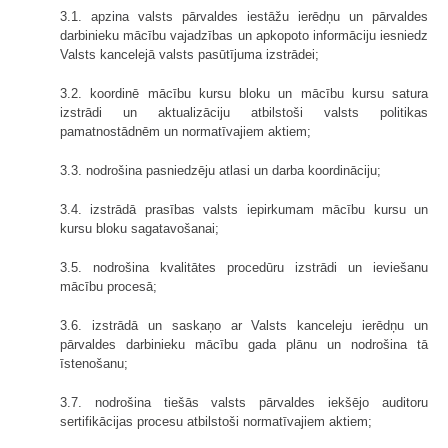
3.1. apzina valsts pārvaldes iestāžu ierēdņu un pārvaldes
darbinieku mācību vajadzības un apkopoto informāciju iesniedz
Valsts kancelejā valsts pasūtījuma izstrādei;
3.2. koordinē mācību kursu bloku un mācību kursu satura
izstrādi un aktualizāciju atbilstoši valsts politikas
pamatnostādnēm un normatīvajiem aktiem;
3.3. nodrošina pasniedzēju atlasi un darba koordināciju;
3.4. izstrādā prasības valsts iepirkumam mācību kursu un
kursu bloku sagatavošanai;
3.5. nodrošina kvalitātes procedūru izstrādi un ieviešanu
mācību procesā;
3.6. izstrādā un saskaņo ar Valsts kanceleju ierēdņu un
pārvaldes darbinieku mācību gada plānu un nodrošina tā
īstenošanu;
3.7. nodrošina tiešās valsts pārvaldes iekšējo auditoru
sertifikācijas procesu atbilstoši normatīvajiem aktiem;