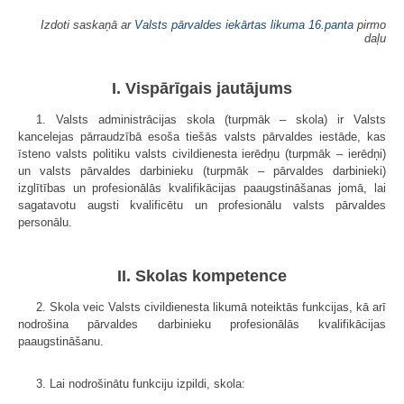
Izdoti saskaņā ar
Valsts pārvaldes iekārtas likuma
16.panta
pirmo
daļu
I. Vispārīgais jautājums
1. Valsts administrācijas skola (turpmāk – skola) ir Valsts
kancelejas pārraudzībā esoša tiešās valsts pārvaldes iestāde, kas
īsteno valsts politiku valsts civildienesta ierēdņu (turpmāk – ierēdņi)
un valsts pārvaldes darbinieku (turpmāk – pārvaldes darbinieki)
izglītības un profesionālās kvalifikācijas paaugstināšanas jomā, lai
sagatavotu augsti kvalificētu un profesionālu valsts pārvaldes
personālu.
II. Skolas kompetence
2. Skola veic Valsts civildienesta likumā noteiktās funkcijas, kā arī
nodrošina pārvaldes darbinieku profesionālās kvalifikācijas
paaugstināšanu.
3. Lai nodrošinātu funkciju izpildi, skola: