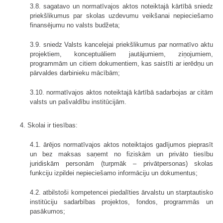
3.8. sagatavo un normatīvajos aktos noteiktajā kārtībā sniedz
priekšlikumus par skolas uzdevumu veikšanai nepieciešamo
finansējumu no valsts budžeta;
3.9. sniedz Valsts kancelejai priekšlikumus par normatīvo aktu
projektiem, konceptuāliem jautājumiem, ziņojumiem,
programmām un citiem dokumentiem, kas saistīti ar ierēdņu un
pārvaldes darbinieku mācībām;
3.10. normatīvajos aktos noteiktajā kārtībā sadarbojas ar citām
valsts un pašvaldību institūcijām.
4. Skolai ir tiesības:
4.1. ārējos normatīvajos aktos noteiktajos gadījumos pieprasīt
un bez maksas saņemt no fiziskām un privāto tiesību
juridiskām personām (turpmāk – privātpersonas) skolas
funkciju izpildei nepieciešamo informāciju un dokumentus;
4.2. atbilstoši kompetencei piedalīties ārvalstu un starptautisko
institūciju sadarbības projektos, fondos, programmās un
pasākumos;