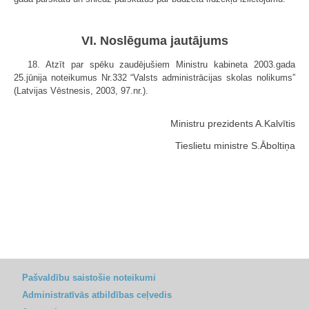
VI. Noslēguma jautājums
18. Atzīt par spēku zaudējušiem Ministru kabineta 2003.gada
25.jūnija noteikumus Nr.332 “Valsts administrācijas skolas nolikums”
(Latvijas Vēstnesis, 2003, 97.nr.).
Ministru prezidents A.Kalvītis
Tieslietu ministre S.Āboltiņa
Pašvaldību saistošie noteikumi
Administratīvās atbildības ceļvedis