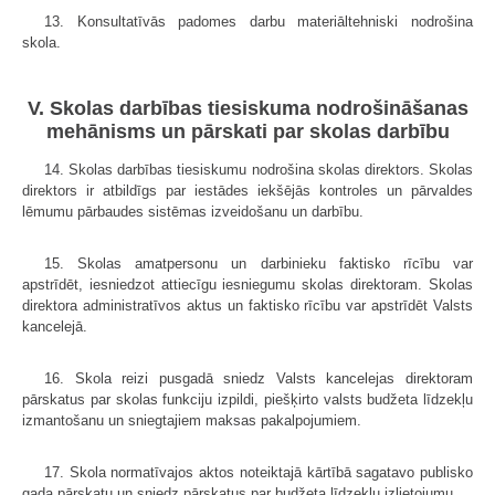
13. Konsultatīvās padomes darbu materiāltehniski nodrošina
skola.
V. Skolas darbības tiesiskuma nodrošināšanas
mehānisms un pārskati par skolas darbību
14. Skolas darbības tiesiskumu nodrošina skolas direktors. Skolas
direktors ir atbildīgs par iestādes iekšējās kontroles un pārvaldes
lēmumu pārbaudes sistēmas izveidošanu un darbību.
15. Skolas amatpersonu un darbinieku faktisko rīcību var
apstrīdēt, iesniedzot attiecīgu iesniegumu skolas direktoram. Skolas
direktora administratīvos aktus un faktisko rīcību var apstrīdēt Valsts
kancelejā.
16. Skola reizi pusgadā sniedz Valsts kancelejas direktoram
pārskatus par skolas funkciju izpildi, piešķirto valsts budžeta līdzekļu
izmantošanu un sniegtajiem maksas pakalpojumiem.
17. Skola normatīvajos aktos noteiktajā kārtībā sagatavo publisko
gada pārskatu un sniedz pārskatus par budžeta līdzekļu izlietojumu.