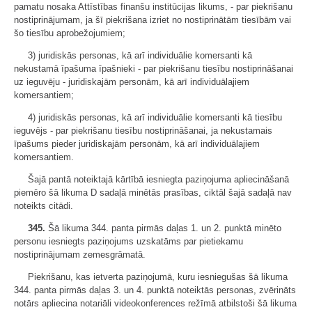
pamatu nosaka Attīstības finanšu institūcijas likums, - par piekrišanu
nostiprinājumam, ja šī piekrišana izriet no nostiprinātām tiesībām vai
šo tiesību aprobežojumiem;
3) juridiskās personas, kā arī individuālie komersanti kā
nekustamā īpašuma īpašnieki - par piekrišanu tiesību nostiprināšanai
uz ieguvēju - juridiskajām personām, kā arī individuālajiem
komersantiem;
4) juridiskās personas, kā arī individuālie komersanti kā tiesību
ieguvējs - par piekrišanu tiesību nostiprināšanai, ja nekustamais
īpašums pieder juridiskajām personām, kā arī individuālajiem
komersantiem.
Šajā pantā noteiktajā kārtībā iesniegta paziņojuma apliecināšanā
piemēro šā likuma D sadaļā minētās prasības, ciktāl šajā sadaļā nav
noteikts citādi.
345.
Šā likuma 344. panta pirmās daļas 1. un 2. punktā minēto
personu iesniegts paziņojums uzskatāms par pietiekamu
nostiprinājumam zemesgrāmatā.
Piekrišanu, kas ietverta paziņojumā, kuru iesniegušas šā likuma
344. panta pirmās daļas 3. un 4. punktā noteiktās personas, zvērināts
notārs apliecina notariāli videokonferences režīmā atbilstoši šā likuma