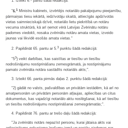
1. Izteikt 6.
pantu šādā redakcijā:
1
"
6.
Ministru kabinets, izvērtējis notariālo pakalpojumu pieejamību,
pārmaiņas tiesu iekārtā, iedzīvotāju skaitā, attiecīgās apdzīvotās
vietas saimnieciskajā dzīvē, notariālo lietu piekritībā un notāru
vecuma struktūrā, kā arī ņemot vērā Latvijas Zvērinātu notāru
padomes viedokli, nosaka zvērinātu notāru amata vietas, izveido
jaunas vai likvidē esošās amata vietas."
3
2. Papildināt 65. pantu ar 5.
punktu šādā redakcijā:
3
"5
) veikt darbības, kas saistītas ar tiesību un tiesību
nodrošinājumu nostiprināšanu zemesgrāmatā, ja nostiprinājumu
pamato zvērināta notāra sastādīts notariāls akts;".
3. Izteikt 66. panta pirmās daļas 2. punktu šādā redakcijā:
"2) gādāt no valsts, pašvaldības un privātām iestādēm, kā arī no
amatpersonām un privātām personām atļaujas, apliecības un citus
dokumentus, kas vajadzīgi notariālo aktu noslēgšanai, kā arī tiesību
un tiesību nodrošinājumu nostiprināšanai zemesgrāmatās;".
4. Papildināt 76. pantu ar trešo daļu šādā redakcijā:
"Ja zvērināts notārs nepazīst personu, kurai jātaisa akts vai
apliecinājums nekustamo īpašumu jomā un pastāv aizdomas par