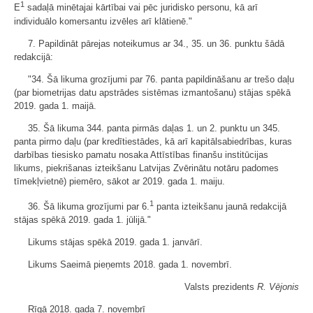
1
E
sadaļā minētajai kārtībai vai pēc juridisko personu, kā arī
individuālo komersantu izvēles arī klātienē."
7. Papildināt pārejas noteikumus ar 34., 35. un 36. punktu šādā
redakcijā:
"34. Šā likuma grozījumi par 76. panta papildināšanu ar trešo daļu
(par biometrijas datu apstrādes sistēmas izmantošanu) stājas spēkā
2019. gada 1. maijā.
35. Šā likuma 344. panta pirmās daļas 1. un 2. punktu un 345.
panta pirmo daļu (par kredītiestādes, kā arī kapitālsabiedrības, kuras
darbības tiesisko pamatu nosaka Attīstības finanšu institūcijas
likums, piekrišanas izteikšanu Latvijas Zvērinātu notāru padomes
tīmekļvietnē) piemēro, sākot ar 2019. gada 1. maiju.
1
36. Šā likuma grozījumi par 6.
panta izteikšanu jaunā redakcijā
stājas spēkā 2019. gada 1. jūlijā."
Likums stājas spēkā 2019. gada 1. janvārī.
Likums Saeimā pieņemts 2018. gada 1. novembrī.
Valsts prezidents
R. Vējonis
Rīgā 2018. gada 7. novembrī