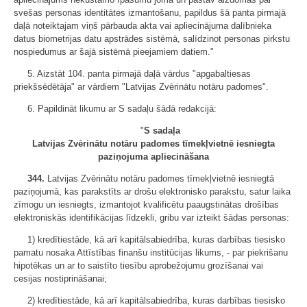
svešas personas identitātes izmantošanu, papildus šā panta pirmajā
daļā noteiktajam viņš pārbauda akta vai apliecinājuma dalībnieka
datus biometrijas datu apstrādes sistēmā, salīdzinot personas pirkstu
nospiedumus ar šajā sistēmā pieejamiem datiem."
5. Aizstāt 104. panta pirmajā daļā vārdus "apgabaltiesas
priekšsēdētāja" ar vārdiem "Latvijas Zvērinātu notāru padomes".
6. Papildināt likumu ar S sadaļu šādā redakcijā:
"
S sadaļa
Latvijas Zvērinātu notāru padomes tīmekļvietnē iesniegta
paziņojuma apliecināšana
344.
Latvijas Zvērinātu notāru padomes tīmekļvietnē iesniegtā
paziņojumā, kas parakstīts ar drošu elektronisko parakstu, satur laika
zīmogu un iesniegts, izmantojot kvalificētu paaugstinātas drošības
elektroniskās identifikācijas līdzekli, gribu var izteikt šādas personas:
1) kredītiestāde, kā arī kapitālsabiedrība, kuras darbības tiesisko
pamatu nosaka Attīstības finanšu institūcijas likums, - par piekrišanu
hipotēkas un ar to saistīto tiesību aprobežojumu grozīšanai vai
cesijas nostiprināšanai;
2) kredītiestāde, kā arī kapitālsabiedrība, kuras darbības tiesisko