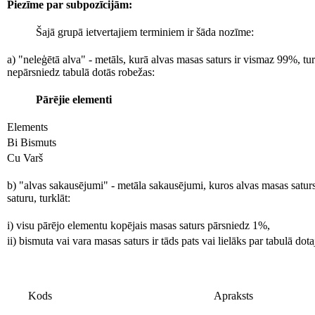
Piezīme par subpozīcijām:
Šajā grupā ietvertajiem terminiem ir šāda nozīme:
a) "neleģētā alva" - metāls, kurā alvas masas saturs ir vismaz 99%, tu
nepārsniedz tabulā dotās robežas:
Pārējie elementi
Elements
Bi Bismuts
Cu Varš
b) "alvas sakausējumi" - metāla sakausējumi, kuros alvas masas satur
saturu, turklāt:
i) visu pārējo elementu kopējais masas saturs pārsniedz 1%,
ii) bismuta vai vara masas saturs ir tāds pats vai lielāks par tabulā do
Kods
Apraksts