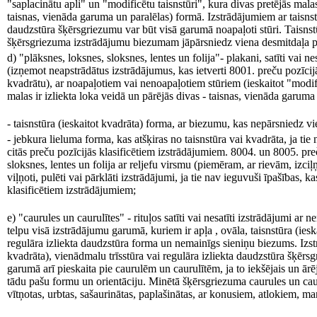
"saplacinātu apli" un "modificētu taisnstūri", kura divas pretējās malas
taisnas, vienāda garuma un paralēlas) formā. Izstrādājumiem ar taisnstūr
daudzstūra šķērsgriezumu var būt visā garumā noapaļoti stūri. Taisnstū
šķērsgriezuma izstrādājumu biezumam jāpārsniedz viena desmitdaļa 
d) "plāksnes, loksnes, sloksnes, lentes un folija"- plakani, satīti vai n
(izņemot neapstrādātus izstrādājumus, kas ietverti 8001. preču pozīcij
kvadrātu), ar noapaļotiem vai nenoapaļotiem stūriem (ieskaitot "modifi
malas ir izliekta loka veidā un pārējās divas - taisnas, vienāda garuma u
- taisnstūra (ieskaitot kvadrāta) forma, ar biezumu, kas nepārsniedz v
- jebkura lieluma forma, kas atšķiras no taisnstūra vai kvadrāta, ja tie
citās preču pozīcijās klasificētiem izstrādājumiem. 8004. un 8005. pre
sloksnes, lentes un folija ar reljefu virsmu (piemēram, ar rievām, izciļ
viļņoti, pulēti vai pārklāti izstrādājumi, ja tie nav ieguvuši īpašības, k
klasificētiem izstrādājumiem;
e) "caurules un caurulītes" - rituļos satīti vai nesatīti izstrādājumi a
telpu visā izstrādājumu garumā, kuriem ir apļa , ovāla, taisnstūra (iesk
regulāra izliekta daudzstūra forma un nemainīgs sieniņu biezums. Izstr
kvadrāta), vienādmalu trīsstūra vai regulāra izliekta daudzstūra šķēr
garumā arī pieskaita pie caurulēm un caurulītēm, ja to iekšējais un ārē
tādu pašu formu un orientāciju. Minētā šķērsgriezuma caurules un cauru
vītņotas, urbtas, sašaurinātas, paplašinātas, ar konusiem, atlokiem, 