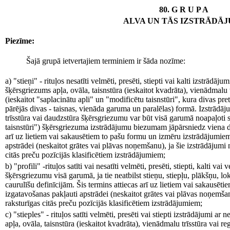
80. G R U P A
ALVA UN TĀS IZSTRĀDĀJ
Piezīme:
Šajā grupā ietvertajiem terminiem ir šāda nozīme:
a) "stieņi" - rituļos nesatīti velmēti, presēti, stiepti vai kalti izstrādā
šķērsgriezums apļa, ovāla, taisnstūra (ieskaitot kvadrāta), vienādmalu t
(ieskaitot "saplacinātu apli" un "modificētu taisnstūri", kura divas pret
pārējās divas - taisnas, vienāda garuma un paralēlas) formā. Izstrādāju
trīsstūra vai daudzstūra šķērsgriezumu var būt visā garumā noapaļoti st
taisnstūri") šķērsgriezuma izstrādājumu biezumam jāpārsniedz viena d
arī uz lietiem vai sakausētiem to pašu formu un izmēru izstrādājumiem
apstrādei (neskaitot grātes vai plāvas noņemšanu), ja šie izstrādājumi 
citās preču pozīcijās klasificētiem izstrādājumiem;
b) "profili" -rituļos satīti vai nesatīti velmēti, presēti, stiepti, kalti va
šķērsgriezumu visā garumā, ja tie neatbilst stieņu, stiepļu, plākšņu, lok
caurulīšu definīcijām. Šis termins attiecas arī uz lietiem vai sakausē
izgatavošanas pakļauti apstrādei (neskaitot grātes vai plāvas noņemšanu
raksturīgas citās preču pozīcijās klasificētiem izstrādājumiem;
c) "stieples" - rituļos satīti velmēti, presēti vai stiepti izstrādājumi 
apļa, ovāla, taisnstūra (ieskaitot kvadrāta), vienādmalu trīsstūra vai re