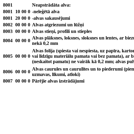
8001
Neapstrādāta alva:
8001
10
00
0
-neleģētā alva
8001
20
00
0
-alvas sakausējumi
8002
00
00
0
Alvas atgriezumi un lūžņi
8003
00
00
0
Alvas stieņi, profili un stieples
Alvas plāksnes, loksnes, sloksnes un lentes, ar bi
8004
00
00
0
nekā 0,2 mm
Alvas folija (spiesta vai nespiesta, uz papīra, kart
8005
00
00
0
vai līdzīgu materiālu pamata vai bez pamata), ar 
(neskaitot pamatu) ne vairāk kā 0,2 mm; alvas pul
Alvas caurules un caurulītes un to piederumi (pi
8006
00
00
0
uzmavas, līkumi, atloki)
8007
00
00
0
Pārējie alvas izstrādājumi