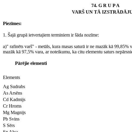
74. G R U P A
VARŠ UN TĀ IZSTRĀDĀJ
Piezīmes:
1. Šajā grupā ietvertajiem terminiem ir šāda nozīme:
a)" rafinēts varš" - metāls, kura masas saturā ir ne mazāk kā 99,85% v
mazāk kā 97,5% vara, ar noteikumu, ka citu elementu saturs nepārsnie
Pārējie elementi
Elements
Ag Sudrabs
As Arsēns
Cd Kadmijs
Cr Hroms
Mg Magnijs
Pb Svins
S Sērs
Sn Alva