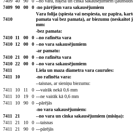
7409
40
90
0
--no vara, niķela un cinka sakausējumiem (jaunsudr
7409
90
00
0
-no pārējiem vara sakausējumiem
Vara folija (spiesta vai nespiesta, uz papīra, kar
7410
pamata vai bez pamata), ar biezumu (neskaitot 
mm:
-bez pamata:
7410
11
00
0
--no rafinēta vara
7410
12
00
0
--no vara sakausējumiem
-ar pamatu:
7410
21
00
0
--no rafinēta vara
7410
22
00
0
--no vara sakausējumiem
7411
Liela un maza diametra vara caurules:
7411
10
-no rafinēta vara:
--taisnas, ar sieniņu biezumu:
7411
10
11
0
---vairāk nekā 0,6 mm
7411
10
19
0
---ne vairāk kā 0,6 mm
7411
10
90
0
--pārējās
-no vara sakausējumiem:
7411
21
--no vara un cinka sakausējumiem (misiņa):
7411
21
10
0
---taisnas
7411
21
90
0
---pārējās