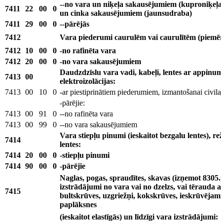
--no vara un niķeļa sakausējumiem (kuproniķeļa)
7411
22
00
0
un cinka sakausējumiem (jaunsudraba)
7411
29
00
0
--pārējās
7412
Vara piederumi caurulēm vai caurulītēm (piemēr
7412
10
00
0
-no rafinēta vara
7412
20
00
0
-no vara sakausējumiem
Daudzdzīslu vara vadi, kabeļi, lentes ar appinum
7413
00
elektroizolācijas:
7413
00
10
0
-ar piestiprinātiem piederumiem, izmantošanai civila
-pārējie:
7413
00
91
0
--no rafinēta vara
7413
00
99
0
--no vara sakausējumiem
Vara stiepļu pinumi (ieskaitot bezgalu lentes), rež
7414
lentes:
7414
20
00
0
-stiepļu pinumi
7414
90
00
0
-pārējie
Naglas, pogas, spraudītes, skavas (izņemot 8305.
izstrādājumi no vara vai no dzelzs, vai tērauda 
7415
bultskrūves, uzgriežņi, kokskrūves, ieskrūvējamie 
paplāksnes
(ieskaitot elastīgās) un līdzīgi vara izstrādājumi: