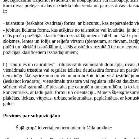
kura divas pretējās malas ir izliekta loka veidā un pārējās divas - tais
ir:
- taisnstūra (ieskaitot kvadrāta) forma, ar biezumu, kas nepārsniedz v
- jebkura lieluma forma, kas atšķiras no taisnstūra vai kvadrāta, ja tie
citās preču pozīcijās klasificētiem izstrādājumiem. 7409. un 7410. pre
sloksnes, lentes un folija ar reljefu virsmu (piemēram, ar rievām, izciļņ
pulēti un pārklāti izstrādājumi, ja šīs apstrādes rezultātā tie nav ieguvu
pozīcijās klasificētiem izstrādājumiem;
h) "caurules un caurulītes" - rituļos satīti vai nesatīti dobi apļa, ovāla, 
vienādmalu trīsstūra vai regulāra izliekta daudzstūra formas un pastāv
nemainīgu šķērsgriezumu un vienu norobežotu telpu visā izstrādājumu
(ieskaitot kvadrāta), vienādmalu trīsstūra vai regulāra izliekta daudz
stūriem visā garumā arī pieskaita pie caurulēm un caurulītēm, ja to iek
koncentrisks, ar tādu pašu formu un orientāciju. Minētā šķērsgriezuma 
plakētas, liektas, vītņotas, urbtas, sašaurinātas, paplašinātas, ar ko
galos.
Piezīmes par subpozīcijām:
Šajā grupā ietvertajiem terminiem ir šāda nozīme: