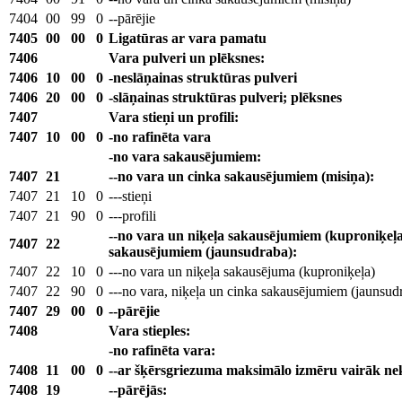
7404
00
99
0
--pārējie
7405
00
00
0
Ligatūras ar vara pamatu
7406
Vara pulveri un plēksnes:
7406
10
00
0
-neslāņainas struktūras pulveri
7406
20
00
0
-slāņainas struktūras pulveri; plēksnes
7407
Vara stieņi un profili:
7407
10
00
0
-no rafinēta vara
-no vara sakausējumiem:
7407
21
--no vara un cinka sakausējumiem (misiņa):
7407
21
10
0
---stieņi
7407
21
90
0
---profili
--no vara un niķeļa sakausējumiem (kuproniķeļa)
7407
22
sakausējumiem (jaunsudraba):
7407
22
10
0
---no vara un niķeļa sakausējuma (kuproniķeļa)
7407
22
90
0
---no vara, niķeļa un cinka sakausējumiem (jaunsud
7407
29
00
0
--pārējie
7408
Vara stieples:
-no rafinēta vara:
7408
11
00
0
--ar šķērsgriezuma maksimālo izmēru vairāk n
7408
19
--pārējās: