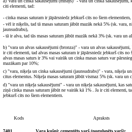
a)"vara un cinka sakausējumi (misiņš)" - vara un cinka sakausējumi, ka
citi elementi, tad:
- cinka masas saturam ir jāpārsniedz jebkurš cits no šiem elementiem, t
- vēl ir niķelis, tad tā masas saturam jābūt mazāk nekā 5% (sk. vara, 
jaunsudrabu),
- tā ir alva, tad tās masas saturam jābūt mazāk nekā 3% (sk. vara un 
b) "vara un alvas sakausējumi (bronza)" - vara un alvas sakausējumi, k
ir citi elementi, tad alvas masas saturam ir jāpārsniedz jebkurš cits 
alvas masas saturs ir 3% vai vairāk un cinka masas saturs var pārsnieg
mazākam par 10%;
c) "vara, niķeļa un cinka sakausējumi (jaunsudrabs)" - vara, niķeļa un
citus elementus. Niķeļa masas saturam jābūt vismaz 5% (sk. vara un c
d) "vara un niķeļa sakausējumi" - vara un niķeļa sakausējumi, kas satu
ziņā cinka masas saturam jābūt ne vairāk kā 1% . Ja ir citi elementi, t
jebkurš cits no šiem elementiem.
Kods
Apraksts
7401
Vara kušņi; cementēts varš (nogulsnēts varš):