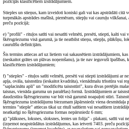
pozīcijās klasificētiem izstrādājumiem.
Stieples un stieņus, kam izveidoti koniski gali vai kas apstrādāti citā v
turpmākās apstrādes mašīnā, piemēram, stiepļu vai cauruļu vilkšanai, 
preču pozīcijā;
e) "profili" - rituļos satīti vai nesatīti velmēti, presēti, stiepti, kalti v
škērsgriezumu visā garumā, ja tie neatbilst stieņu, stiepļu, plākšņu, lo
caurulīšu definīcijām.
Šis termins attiecas arī uz lietiem vai sakausētiem izstrādājumiem, kas
(neskaitot grātes un plāvas noņemšanu), ja tie nav ieguvuši īpašības, k
klasificētiem izstrādājumiem;
f) "stieples" - rituļos satīti velmēti, presēti vai stiepti izstrādājumi 
apļa, ovāla, taisnstūra (ieskaitot kvadrāta), vienādmalu trīsstūra vai re
"saplacinātu apli" un "modificētu taisnstūri", kura divas pretējās malas
taisnas, vienāda garuma un paralēlas) formā. Izstrādājumiem ar taisnstūr
daudzstūra šķērsgriezumu var būt visā garumā noapaļoti stūri. Taisnstū
šķērsgriezuma izstrādājumu biezumam jāpārsniedz viena desmitdaļa p
termins "stieple" attiecas tikai uz ritulī satītiem vai nesatītiem izstr
neatkarīgi no šķērsgriezuma formas nepārsniedz 6 mm;
g) "plāksnes, loksnes, sloksnes, lentes un folija" - plakani, satīti vai 
(izņemot neapstrādātus izstrādājumus, kas ietverti 7403. preču pozīcijā), 
šķērsgriezumu (izņemot kvadrātu), ar noapaļotiem vai nenoapaļotiem st