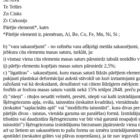
Te Telūrs
Zn Cinks
Zr Cirkonijs
Pārējie elementi*, katrs
*Pārējie elementi ir, piemēram, Al, Be, Co, Fe, Mn, Ni, Si ;
b) "vara sakausējumi" - no rafinēta vara atšķirīgi metāla sakausējumi, 
jebkura cita elementa masas saturu, turklāt, ja:
i) vismaz viena cita elementa masas saturs pārsniedz tabulā norādīto v
ij) pārējo elementu kopējais masas saturs pārsniedz 2,5%;
c) "ligatūras" - sakausējumi, kuru masas saturā līdzās pārējiem eleme
pakļauti plastiskai deformācijai aukstā stāvoklī un kuri izmantojami 
ražošanā vai kā deoksidanti, desulfatori vai citiem līdzīgiem mērķiem
fosfīds ar fosfora masas saturu vairāk nekā 15% ietilpst 2848. preču po
d) "stieņi" - rituļos nesatīti velmēti, presēti, stiepti vai kalti izstrādā
šķērsgriezums apļa, ovāla, taisnstūra (ieskaitot kvadrāta), vienādmalu t
(ieskaitot "saplacinātu apli" vai "modificētu taisnstūri", kura divas pre
pārējās divas - taisnas, vienāda garuma un paralēlas) formā. Izstrādāju
trīsstūra vai daudzstūra šķērsgriezumu var būt visā garumā noapaļoti st
taisnstūri") šķērsgriezuma izstrādājumu biezumam jāpārsniedz viena d
arī uz lietiem un sakausētiem to pašu formu un izmēru izstrādājumiem
apstrādei (neskaitot grātes vai plāvas noņemšanu), ja tie nav ieguvuši 