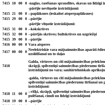
7415
10
00
0
-naglas, rasēšanas spraudītes, skavas un līdzīgi 
-pārējie nevītņotie izstrādājumi:
7415
21
00
0
--paplāksnes (ieskaitot atsperpaplāksnes)
7415
29
00
0
--pārējie
-pārējie vītņotie izstrādājumi:
7415
31
00
0
--kokskrūves
7415
32
00
0
--pārējās skrūves; bultskrūves un uzgriežņi
7415
39
00
0
--pārējie
7416
00
00
0
Vara atsperes
Neelektriskie vara mājsaimniecības aparāti ēdie
7417
00
00
0
uzsildīšanai un to daļas
Galda, virtuves un citi mājsaimniecības priekšmet
7418
skrāpji, spilventiņi saimniecības piederumu tīrīš
izstrādājumi no vara; sanitārtehniskais aprīkoj
-galda, virtuves un citi mājsaimniecības priekšmet
spilventiņi saimniecības piederumu tīrīšanai un p
izstrādājumi:
--vīšķi, skrāpji, spilventiņi saimniecības piederu
7418
11
00
0
pulēšanai, cimdi un līdzīgi izstrādājumi
7418
19
00
0
--pārējie