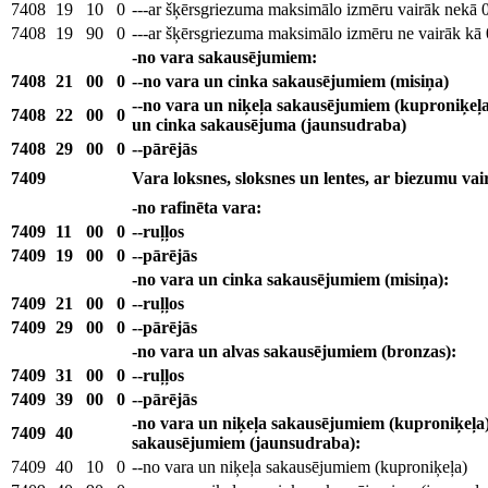
7408
19
10
0
---ar šķērsgriezuma maksimālo izmēru vairāk nekā
7408
19
90
0
---ar šķērsgriezuma maksimālo izmēru ne vairāk kā
-no vara sakausējumiem:
7408
21
00
0
--no vara un cinka sakausējumiem (misiņa)
--no vara un niķeļa sakausējumiem (kuproniķeļa)
7408
22
00
0
un cinka sakausējuma (jaunsudraba)
7408
29
00
0
--pārējās
7409
Vara loksnes, sloksnes un lentes, ar biezumu va
-no rafinēta vara:
7409
11
00
0
--ruļļos
7409
19
00
0
--pārējās
-no vara un cinka sakausējumiem (misiņa):
7409
21
00
0
--ruļļos
7409
29
00
0
--pārējās
-no vara un alvas sakausējumiem (bronzas):
7409
31
00
0
--ruļļos
7409
39
00
0
--pārējās
-no vara un niķeļa sakausējumiem (kuproniķeļa) 
7409
40
sakausējumiem (jaunsudraba):
7409
40
10
0
--no vara un niķeļa sakausējumiem (kuproniķeļa)