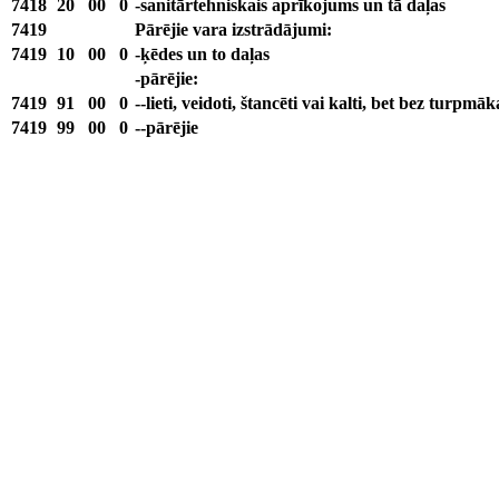
7418
20
00
0
-sanitārtehniskais aprīkojums un tā daļas
7419
Pārējie vara izstrādājumi:
7419
10
00
0
-ķēdes un to daļas
-pārējie:
7419
91
00
0
--lieti, veidoti, štancēti vai kalti, bet bez turpmā
7419
99
00
0
--pārējie