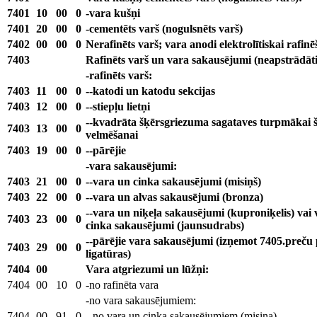
7401
10
00
0
-vara kušņi
7401
20
00
0
-cementēts varš (nogulsnēts varš)
7402
00
00
0
Nerafinēts varš; vara anodi elektrolītiskai rafinē
7403
Rafinēts varš un vara sakausējumi (neapstrādāti
-rafinēts varš:
7403
11
00
0
--katodi un katodu sekcijas
7403
12
00
0
--stiepļu lietņi
--kvadrāta šķērsgriezuma sagataves turpmākai š
7403
13
00
0
velmēšanai
7403
19
00
0
--pārējie
-vara sakausējumi:
7403
21
00
0
--vara un cinka sakausējumi (misiņš)
7403
22
00
0
--vara un alvas sakausējumi (bronza)
--vara un niķeļa sakausējumi (kuproniķelis) vai 
7403
23
00
0
cinka sakausējumi (jaunsudrabs)
--pārējie vara sakausējumi (izņemot 7405.preču 
7403
29
00
0
ligatūras)
7404
00
Vara atgriezumi un lūžņi:
7404
00
10
0
-no rafinēta vara
-no vara sakausējumiem:
7404
00
91
0
--no vara un cinka sakausējumiem (misiņa)