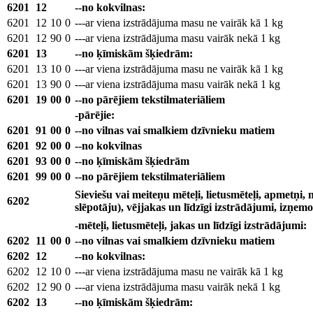
6201
12
--no kokvilnas:
6201
12
10
0
---ar viena izstrādājuma masu ne vairāk kā 1 kg
6201
12
90
0
---ar viena izstrādājuma masu vairāk nekā 1 kg
6201
13
--no ķīmiskām šķiedrām:
6201
13
10
0
---ar viena izstrādājuma masu ne vairāk kā 1 kg
6201
13
90
0
---ar viena izstrādājuma masu vairāk nekā 1 kg
6201
19
00
0
--no pārējiem tekstilmateriāliem
-pārējie:
6201
91
00
0
--no vilnas vai smalkiem dzīvnieku matiem
6201
92
00
0
--no kokvilnas
6201
93
00
0
--no ķīmiskām šķiedrām
6201
99
00
0
--no pārējiem tekstilmateriāliem
Sieviešu vai meiteņu mēteļi, lietusmēteļi, apmetņi, ma
6202
slēpotāju), vējjakas un līdzīgi izstrādājumi, izņem
-mēteļi, lietusmēteļi, jakas un līdzīgi izstrādājumi:
6202
11
00
0
--no vilnas vai smalkiem dzīvnieku matiem
6202
12
--no kokvilnas:
6202
12
10
0
---ar viena izstrādājuma masu ne vairāk kā 1 kg
6202
12
90
0
---ar viena izstrādājuma masu vairāk nekā 1 kg
6202
13
--no ķīmiskām šķiedrām: