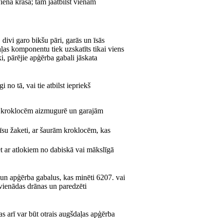
enā krāsā; tām jāatbilst vienam
divi garo bikšu pāri, garās un īsās
aļas komponentu tiek uzskatīts tikai viens
i, pārējie apģērba gabali jāskata
o tā, vai tie atbilst iepriekš
ām kroklocēm aizmugurē un garajām
 īsu žaketi, ar šaurām kroklocēm, kas
et ar atlokiem no dabiskā vai mākslīgā
n apģērba gabalus, kas minēti 6207. vai
 vienādas drānas un paredzēti
s arī var būt otrais augšdaļas apģērba