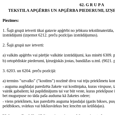
62. G R U P A
TEKSTILA APĢĒRBS UN APĢĒRBA PIEDERUMI, IZ
Piezīmes:
1. Šajā grupā ietverti tikai gatavie apģērbi no jebkura tekstilmateriāla,
izstrādājumi (izņemot 6212. preču pozīcijas izstrādājumus).
2. Šajā grupā nav ietverti:
a) valkāts apģērbs vai pārējie valkātie izstrādājumi, kas minēti 6309. p
b) ortopēdiskie piederumi, ķirurģiskās jostas, bandāžas u.tml. (9021. p
3. 6203. un 6204. preču pozīcijā:
a) termins "uzvalks" ("kostīms") nozīmē divu vai triju priekšmetu ko
- auguma augšdaļai paredzēta žakete vai kostīmjaka, kuras virspuse, 
vairāk gabaliem; kā papildinājums tai var būt veste, kuras priekšpuse 
bet mugurpuse no tāda paša auduma kā žaketes odere;
- viens priekšmets, kas paredzēts auguma lejasdaļai (garās bikses, pus
peldbikses, svārkus vai bikšusvārkus bez lencēm un krūšdaļas).