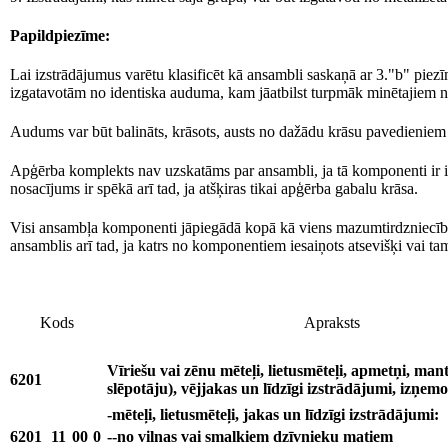
Papildpiezīme:
Lai izstrādājumus varētu klasificēt kā ansambli saskaņā ar 3."b" pie
izgatavotām no identiska auduma, kam jāatbilst turpmāk minētajiem 
Audums var būt balināts, krāsots, austs no dažādu krāsu pavedieniem 
Apģērba komplekts nav uzskatāms par ansambli, ja tā komponenti ir 
nosacījums ir spēkā arī tad, ja atšķiras tikai apģērba gabalu krāsa.
Visi ansambļa komponenti jāpiegādā kopā kā viens mazumtirdzniecības
ansamblis arī tad, ja katrs no komponentiem iesaiņots atsevišķi vai tam 
Kods
Apraksts
Vīriešu vai zēnu mēteļi, lietusmēteļi, apmetņi, mantij
6201
slēpotāju), vējjakas un līdzīgi izstrādājumi, izņem
-mēteļi, lietusmēteļi, jakas un līdzīgi izstrādājumi:
6201
11
00
0
--no vilnas vai smalkiem dzīvnieku matiem