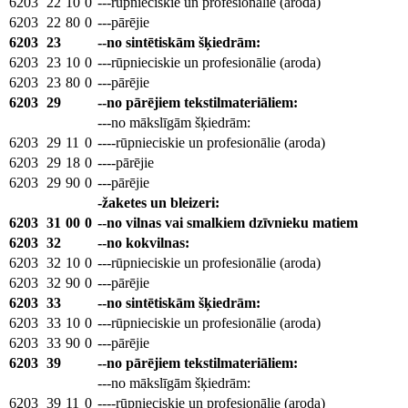
6203
22
10
0
---rūpnieciskie un profesionālie (aroda)
6203
22
80
0
---pārējie
6203
23
--no sintētiskām šķiedrām:
6203
23
10
0
---rūpnieciskie un profesionālie (aroda)
6203
23
80
0
---pārējie
6203
29
--no pārējiem tekstilmateriāliem:
---no mākslīgām šķiedrām:
6203
29
11
0
----rūpnieciskie un profesionālie (aroda)
6203
29
18
0
----pārējie
6203
29
90
0
---pārējie
-žaketes un bleizeri:
6203
31
00
0
--no vilnas vai smalkiem dzīvnieku matiem
6203
32
--no kokvilnas:
6203
32
10
0
---rūpnieciskie un profesionālie (aroda)
6203
32
90
0
---pārējie
6203
33
--no sintētiskām šķiedrām:
6203
33
10
0
---rūpnieciskie un profesionālie (aroda)
6203
33
90
0
---pārējie
6203
39
--no pārējiem tekstilmateriāliem:
---no mākslīgām šķiedrām:
6203
39
11
0
----rūpnieciskie un profesionālie (aroda)