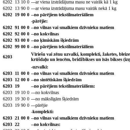
6202
13
10
0
---ar viena izstrādājuma masu ne vairāk kā 1 kg
6202
13
90
0
---ar viena izstrādājuma masu vairāk nekā 1 kg
6202
19
00
0
--no pārējiem tekstilmateriāliem
-pārējie:
6202
91
00
0
--no vilnas vai smalkiem dzīvnieku matiem
6202
92
00
0
--no kokvilnas
6202
93
00
0
--no ķīmiskām šķiedrām
6202
99
00
0
--no pārējiem tekstilmateriāliem
Vīriešu vai zēnu uzvalki, komplekti, žaketes, bleiz
6203
krūšdaļu un lencēm, bridžbikses un īsās bikses (iz
-uzvalki:
6203
11
00
0
--no vilnas vai smalkiem dzīvnieku matiem
6203
12
00
0
--no sintētiskām šķiedrām
6203
19
--no pārējiem tekstilmateriāliem:
6203
19
10
0
---no kokvilnas
6203
19
30
0
---no mākslīgām šķiedrām
6203
19
90
0
---pārējie
-komplekti:
6203
21
00
0
--no vilnas vai smalkiem dzīvnieku matiem
6203
22
--no kokvilnas: