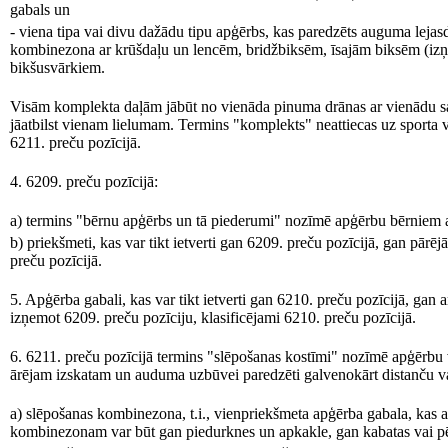
gabals un
- viena tipa vai divu dažādu tipu apģērbs, kas paredzēts auguma lejas
kombinezona ar krūšdaļu un lencēm, bridžbiksēm, īsajām biksēm (izņ
bikšusvārkiem.
Visām komplekta daļām jābūt no vienāda pinuma drānas ar vienādu sa
jāatbilst vienam lielumam. Termins "komplekts" neattiecas uz sporta 
6211. preču pozīcijā.
4. 6209. preču pozīcijā:
a) termins "bērnu apģērbs un tā piederumi" nozīmē apģērbu bērniem a
b) priekšmeti, kas var tikt ietverti gan 6209. preču pozīcijā, gan pārēj
preču pozīcijā.
5. Apģērba gabali, kas var tikt ietverti gan 6210. preču pozīcijā, gan a
izņemot 6209. preču pozīciju, klasificējami 6210. preču pozīcijā.
6. 6211. preču pozīcijā termins "slēpošanas kostīmi" nozīmē apģērbu 
ārējam izskatam un auduma uzbūvei paredzēti galvenokārt distanču vai
a) slēpošanas kombinezona, t.i., vienpriekšmeta apģērba gabala, kas 
kombinezonam var būt gan piedurknes un apkakle, gan kabatas vai pē