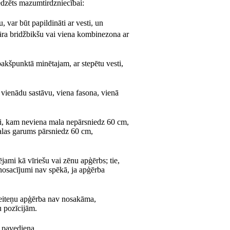
edzēts mazumtirdzniecībai:
, var būt papildināti ar vesti, un
 pāra bridžbikšu vai viena kombinezona ar
akšpunktā minētajam, ar stepētu vesti,
vienādu sastāvu, viena fasona, vienā
umi, kam neviena mala nepārsniedz 60 cm,
malas garums pārsniedz 60 cm,
ējami kā vīriešu vai zēnu apģērbs; tie,
 nosacījumi nav spēkā, ja apģērba
 meiteņu apģērba nav nosakāma,
u pozīcijām.
a pavediena.