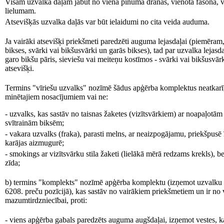
Visām uzvalka daļām jābūt no viena pinuma drānas, vienota fasona, vi
lielumam.
Atsevišķās uzvalka daļās var būt ielaidumi no cita veida auduma.
Ja vairāki atsevišķi priekšmeti paredzēti auguma lejasdaļai (piemēram, 
bikses, svārki vai bikšusvārki un garās bikses), tad par uzvalka lejasd
garo bikšu pāris, sieviešu vai meiteņu kostīmos - svārki vai bikšusvārk
atsevišķi.
Termins "vīriešu uzvalks" nozīmē šādus apģērba komplektus neatkarīgi n
minētajiem nosacījumiem vai ne:
- uzvalks, kas sastāv no taisnas žaketes (vizītsvārkiem) ar noapaļot
svītrainām biksēm;
- vakara uzvalks (fraka), parasti melns, ar neaizpogājamu, priekšpusē
karājas aizmugurē;
- smokings ar vizītsvārku stila žaketi (lielākā mērā redzams krekls), b
zīda;
b) termins "komplekts" nozīmē apģērba komplektu (izņemot uzvalku u
6208. preču pozīcijā), kas sastāv no vairākiem priekšmetiem un ir no
mazumtirdzniecībai, proti:
- viens apģērba gabals paredzēts auguma augšdaļai, izņemot vestes, ka