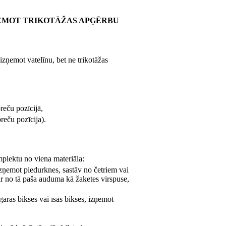
ŅEMOT TRIKOTĀŽAS APĢĒRBU
 izņemot vatelīnu, bet ne trikotāžas
reču pozīcijā,
reču pozīcija).
mplektu no viena materiāla:
izņemot piedurknes, sastāv no četriem vai
ir no tā paša auduma kā žaketes virspuse,
garās bikses vai īsās bikses, izņemot