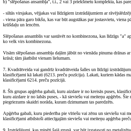
b) "slēpošanas ansambļa", t.i., 2 vai 3 priekšmetu komplekta, kas par
- siltās virsjakas, vējjakas vai līdzīgiem izstrādājumiem ar rāvējslēdzēju
- viena pāra garo bikšu, kas var būt augstākas par jostasvietu, viena
krūšdaļu un lencēm.
Slēpošanas ansamblis var sastāvēt no kombinezona, kas līdzīgs "a" ap
ko velk virs kombinezona.
Visām slēpošanas ansambļa daļām jābūt no vienāda pinuma drānas ar 
krāsā; tām jāatbilst vienam lielumam.
7. Kvadrātveida vai gandrīz kvadrātveida šalles un līdzīgi izstrādāj
klasificējami kā lakati (6213. preču pozīcija). Lakati, kuriem kādas 
klasificējami 6214. preču pozīcijā.
8. Šīs grupas apģērba gabali, kuru aizdare ir no kreisās puses, klasific
kuru aizdare ir no labās puses, - kā sieviešu vai meiteņu apģērbs. Šie
piegriezums skaidri norāda, kuram dzimumam tas paredzēts.
Apģērba gabali, kuru piederība pie vīriešu vai zēnu un sieviešu vai
klasificējami atbilstoši attiecīgajām sieviešu vai meiteņu apģērba preč
9. Izstrādājumi, kas minēti šajā grupā, var būt izgatavoti no metalizēt