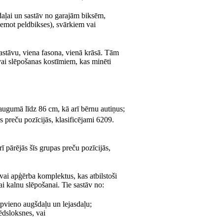
daļai un sastāv no garajām biksēm,
emot peldbikses), svārkiem vai
stāvu, viena fasona, vienā krāsā. Tām
vai slēpošanas kostīmiem, kas minēti
ugumā līdz 86 cm, kā arī bērnu autiņus;
ās preču pozīcijās, klasificējami 6209.
rī pārējās šīs grupas preču pozīcijās,
vai apģērba komplektus, kas atbilstoši
 kalnu slēpošanai. Tie sastāv no:
apvieno augšdaļu un lejasdaļu;
dsloksnes, vai