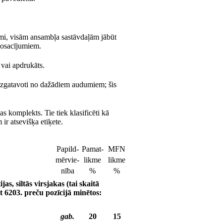
zīmi, visām ansambļa sastāvdaļām jābūt
nosacījumiem.
vai apdrukāts.
izgatavoti no dažādiem audumiem; šis
 komplekts. Tie tiek klasificēti kā
ir atsevišķa etiķete.
Papild-
Pamat-
MFN
mērvie-
likme
likme
nība
%
%
as, siltās virsjakas (tai skaitā
ot 6203. preču pozīcijā minētos:
gab.
20
15