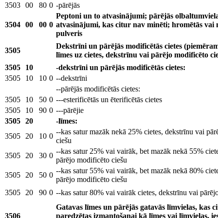
3503
00
80
0
-pārējās
Peptoni un to atvasinājumi; pārējās olbaltumviel
3504
00
00
0
atvasinājumi, kas citur nav minēti; hromētās vai
pulveris
Dekstrīni un pārējās modificētās cietes (piemēram, 
3505
līmes uz cietes, dekstrīnu vai pārējo modificēto c
3505
10
-dekstrīni un pārējās modificētās cietes:
3505
10
10
0
--dekstrīni
--pārējās modificētās cietes:
3505
10
50
0
---esterificētās un ēterificētās cietes
3505
10
90
0
---pārējie
3505
20
-līmes:
--kas satur mazāk nekā 25% cietes, dekstrīnu vai pār
3505
20
10
0
ciešu
--kas satur 25% vai vairāk, bet mazāk nekā 55% ciete
3505
20
30
0
pārējo modificēto ciešu
--kas satur 55% vai vairāk, bet mazāk nekā 80% ciete
3505
20
50
0
pārējo modificēto ciešu
3505
20
90
0
--kas satur 80% vai vairāk cietes, dekstrīnu vai pārēj
Gatavas līmes un pārējās gatavās līmvielas, kas c
3506
paredzētas izmantošanai kā līmes vai līmvielas, i