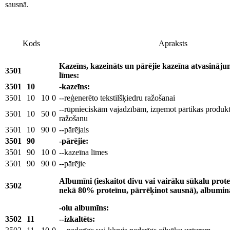
sausnā.
Kods
Apraksts
Kazeīns, kazeināts un pārējie kazeīna atvasināju
3501
līmes:
3501
10
-kazeīns:
3501
10
10
0
--reģenerēto tekstilšķiedru ražošanai
--rūpnieciskām vajadzībām, izņemot pārtikas produk
3501
10
50
0
ražošanu
3501
10
90
0
--pārējais
3501
90
-pārējie:
3501
90
10
0
--kazeīna līmes
3501
90
90
0
--pārējie
Albumīni (ieskaitot divu vai vairāku sūkalu prot
3502
nekā 80% proteīnu, pārrēķinot sausnā), albuminā
-olu albumīns:
3502
11
--izkaltēts: