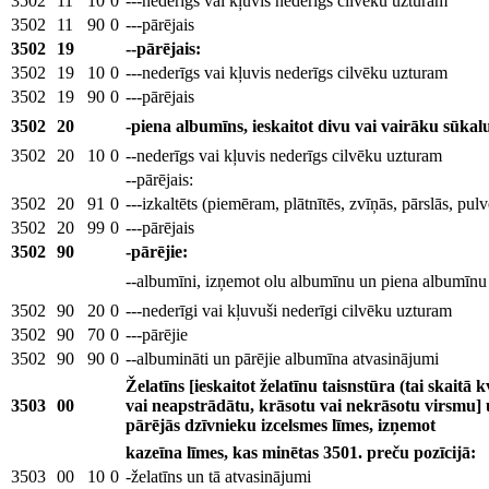
3502
11
10
0
---nederīgs vai kļuvis nederīgs cilvēku uzturam
3502
11
90
0
---pārējais
3502
19
--pārējais:
3502
19
10
0
---nederīgs vai kļuvis nederīgs cilvēku uzturam
3502
19
90
0
---pārējais
3502
20
-piena albumīns, ieskaitot divu vai vairāku sūkal
3502
20
10
0
--nederīgs vai kļuvis nederīgs cilvēku uzturam
--pārējais:
3502
20
91
0
---izkaltēts (piemēram, plātnītēs, zvīņās, pārslās, pulv
3502
20
99
0
---pārējais
3502
90
-pārējie:
--albumīni, izņemot olu albumīnu un piena albumīnu
3502
90
20
0
---nederīgi vai kļuvuši nederīgi cilvēku uzturam
3502
90
70
0
---pārējie
3502
90
90
0
--albumināti un pārējie albumīna atvasinājumi
Želatīns [ieskaitot želatīnu taisnstūra (tai skaitā
3503
00
vai neapstrādātu, krāsotu vai nekrāsotu virsmu] u
pārējās dzīvnieku izcelsmes līmes, izņemot
kazeīna līmes, kas minētas 3501. preču pozīcijā:
3503
00
10
0
-želatīns un tā atvasinājumi