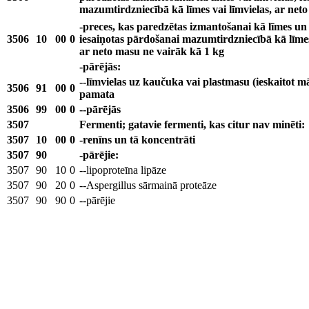
mazumtirdzniecībā kā līmes vai līmvielas, ar net
-preces, kas paredzētas izmantošanai kā līmes un 
3506
10
00
0
iesaiņotas pārdošanai mazumtirdzniecībā kā līmes
ar neto masu ne vairāk kā 1 kg
-pārējās:
--līmvielas uz kaučuka vai plastmasu (ieskaitot m
3506
91
00
0
pamata
3506
99
00
0
--pārējās
3507
Fermenti; gatavie fermenti, kas citur nav minēti:
3507
10
00
0
-renīns un tā koncentrāti
3507
90
-pārējie:
3507
90
10
0
--lipoproteīna lipāze
3507
90
20
0
--Aspergillus sārmainā proteāze
3507
90
90
0
--pārējie