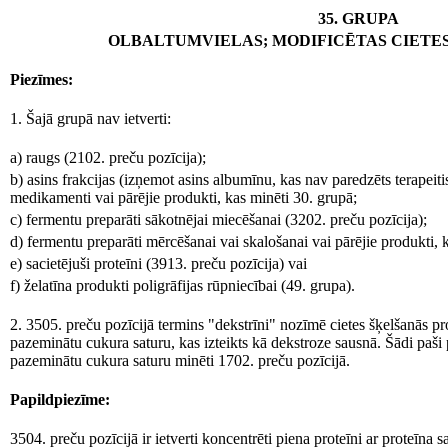
35. GRUPA
OLBALTUMVIELAS; MODIFICĒTAS CIETES
Piezīmes:
1. Šajā grupā nav ietverti:
a) raugs (2102. preču pozīcija);
b) asins frakcijas (izņemot asins albumīnu, kas nav paredzēts terapei
medikamenti vai pārējie produkti, kas minēti 30. grupā;
c) fermentu preparāti sākotnējai miecēšanai (3202. preču pozīcija);
d) fermentu preparāti mērcēšanai vai skalošanai vai pārējie produkti, 
e) sacietējuši proteīni (3913. preču pozīcija) vai
f) želatīna produkti poligrāfijas rūpniecībai (49. grupa).
2. 3505. preču pozīcijā termins "dekstrīni" nozīmē cietes šķelšanās p
pazeminātu cukura saturu, kas izteikts kā dekstroze sausnā. Šādi paši
pazeminātu cukura saturu minēti 1702. preču pozīcijā.
Papildpiezīme:
3504. preču pozīcijā ir ietverti koncentrēti piena proteīni ar proteīna