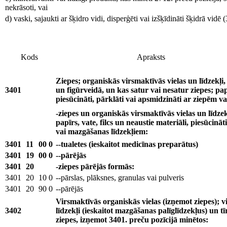
nekrāsoti, vai
d) vaski, sajaukti ar šķidro vidi, disperģēti vai izšķīdināti šķidrā vidē 
Kods
Apraksts
Ziepes; organiskās virsmaktīvās vielas un līdzekļi,
3401
un figūrveidā, un kas satur vai nesatur ziepes; papī
piesūcināti, pārklāti vai apsmidzināti ar ziepēm v
-ziepes un organiskās virsmaktīvās vielas un līdzek
papīrs, vate, filcs un neaustie materiāli, piesūcinā
vai mazgāšanas līdzekļiem:
3401
11
00
0
--tualetes (ieskaitot medicīnas preparātus)
3401
19
00
0
--pārējās
3401
20
-ziepes pārējās formās:
3401
20
10
0
--pārslas, plāksnes, granulas vai pulveris
3401
20
90
0
--pārējās
Virsmaktīvās organiskās vielas (izņemot ziepes); v
3402
līdzekļi (ieskaitot mazgāšanas palīglīdzekļus) un tī
ziepes, izņemot 3401. preču pozīcijā minētos: