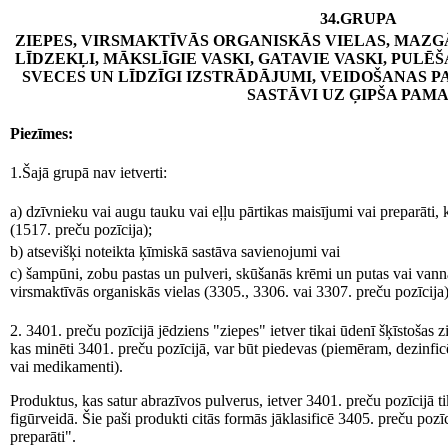
34.GRUPA
ZIEPES, VIRSMAKTĪVĀS ORGANISKĀS VIELAS, MAZG
LĪDZEKĻI, MĀKSLĪGIE VASKI, GATAVIE VASKI, PULĒŠ
SVECES UN LĪDZĪGI IZSTRĀDĀJUMI, VEIDOŠANAS P
SASTĀVI UZ ĢIPŠA PAM
Piezīmes:
1.Šajā grupā nav ietverti:
a) dzīvnieku vai augu tauku vai eļļu pārtikas maisījumi vai preparāti
(1517. preču pozīcija);
b) atsevišķi noteikta ķīmiskā sastāva savienojumi vai
c) šampūni, zobu pastas un pulveri, skūšanās krēmi un putas vai vannas
virsmaktīvās organiskās vielas (3305., 3306. vai 3307. preču pozīcija)
2. 3401. preču pozīcijā jēdziens "ziepes" ietver tikai ūdenī šķīstošas
kas minēti 3401. preču pozīcijā, var būt piedevas (piemēram, dezinficēj
vai medikamenti).
Produktus, kas satur abrazīvos pulverus, ietver 3401. preču pozīcijā tika
figūrveidā. Šie paši produkti citās formās jāklasificē 3405. preču pozīci
preparāti".