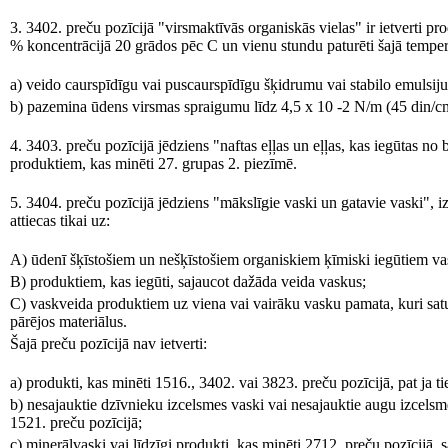
3. 3402. preču pozīcijā "virsmaktīvās organiskās vielas" ir ietverti prod
% koncentrācijā 20 grādos pēc C un vienu stundu paturēti šajā temper
a) veido caurspīdīgu vai puscaurspīdīgu šķidrumu vai stabilo emulsiju
b) pazemina ūdens virsmas spraigumu līdz 4,5 x 10 -2 N/m (45 din/c
4. 3403. preču pozīcijā jēdziens "naftas eļļas un eļļas, kas iegūtas no
produktiem, kas minēti 27. grupas 2. piezīmē.
5. 3404. preču pozīcijā jēdziens "mākslīgie vaski un gatavie vaski",
attiecas tikai uz:
A) ūdenī šķīstošiem un nešķīstošiem organiskiem ķīmiski iegūtiem v
B) produktiem, kas iegūti, sajaucot dažāda veida vaskus;
C) vaskveida produktiem uz viena vai vairāku vasku pamata, kuri satu
pārējos materiālus.
Šajā preču pozīcijā nav ietverti:
a) produkti, kas minēti 1516., 3402. vai 3823. preču pozīcijā, pat ja ti
b) nesajauktie dzīvnieku izcelsmes vaski vai nesajauktie augu izcelsme
1521. preču pozīcijā;
c) minerālvaski vai līdzīgi produkti, kas minēti 2712. preču pozīcijā, sa