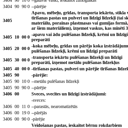
3404
90
10
0
--gatavie vaski, ieskaitot zīmoglakas
3404
90
90
0
--pārējie
Apavu, mēbeļu, grīdas, transporta iekārtu, stikla 
tīrīšanas pastas un pulveri un līdzīgi līdzekļi (tai s
3405
materiālu, porainas plastmasas vai gumijas formā, 
ar šiem materiāliem), izņemot vaskus, kas minēti 3
-apavu vai ādu pulēšanas līdzekļi, krēmi un līdzīgi
3405
10
00
0
preparāti
-koka mēbeļu, grīdas un pārējo koka izstrādājum
3405
20
00
0
pulēšanas līdzekļi, krēmi un līdzīgi preparāti
-transporta iekārtu pulēšanas līdzekļi un līdzīgi
3405
30
00
0
preparāti, izņemot metālu pulēšanas līdzekļus
3405
40
00
0
-tīrīšanas pastas, pulveri un pārējie tīrīšanas līdzek
3405
90
-pārējie:
3405
90
10
0
--metālu pulēšanas līdzekļi
3405
90
90
0
--pārējie
3406
00
Sveces, svecītes un līdzīgi izstrādājumi:
-sveces:
3406
00
11
0
--parastās, nearomatizētās
3406
00
19
0
--pārējās
3406
00
90
0
-pārējie
Veidošanas pastas, ieskaitot bērnu rokdarbiem