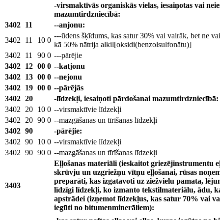
-virsmaktīvās organiskās vielas, iesaiņotas vai ne
mazumtirdzniecībā:
3402
11
--anjonu:
---ūdens šķīdums, kas satur 30% vai vairāk, bet ne va
3402
11
10
0
kā 50% nātrija alkil[oksidi(benzolsulfonātu)]
3402
11
90
0
---pārējie
3402
12
00
0
--katjonu
3402
13
00
0
--nejonu
3402
19
00
0
--pārējās
3402
20
-līdzekļi, iesaiņoti pārdošanai mazumtirdzniecībā:
3402
20
10
0
--virsmaktīvie līdzekļi
3402
20
90
0
--mazgāšanas un tīrīšanas līdzekļi
3402
90
-pārējie:
3402
90
10
0
--virsmaktīvie līdzekļi
3402
90
90
0
--mazgāšanas un tīrīšanas līdzekļi
Eļļošanas materiāli (ieskaitot griezējinstrumentu 
skrūvju un uzgriežņu vītņu eļļošanai, rūsas noņem
preparāti, kas izgatavoti uz ziežvielu pamata, lēj
3403
līdzīgi līdzekļi, ko izmanto tekstilmateriālu, ādu,
apstrādei (izņemot līdzekļus, kas satur 70% vai va
iegūti no bitumenminerāliem):