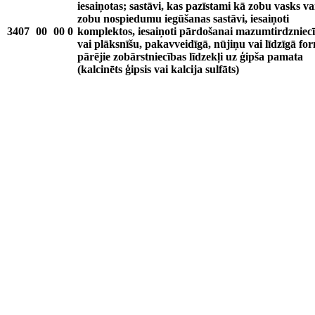
iesaiņotas; sastāvi, kas pazīstami kā zobu vasks va
zobu nospiedumu iegūšanas sastāvi, iesaiņoti
3407
00
00
0
komplektos, iesaiņoti pārdošanai mazumtirdzniec
vai plāksnīšu, pakavveidīgā, nūjiņu vai līdzīgā fo
pārējie zobārstniecības līdzekļi uz ģipša pamata
(kalcinēts ģipsis vai kalcija sulfāts)