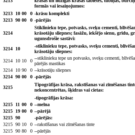
3213
krāsas un līdzīgas krāsas tabletēs, tūbiņās, burciņ
formās vai iesaiņojumos:
3213
10
00
0
-krāsu komplekti
3213
90
00
0
-pārējās
Stiklinieku tepe, potvasks, sveķu cementi, blīvēša
3214
krāsotāju sliepnes; fasāžu, iekšējo sienu, grīdu, g
ugunsdrošie sastāvi:
-stiklinieku tepe, potvasks, sveķu cementi, blīvēš
3214
10
krāsotāju sliepnes:
--stiklinieku tepe un potvasks, sveķu cementi, blīvēš
3214
10
10
0
pārējās mastikas
3214
10
90
0
--krāsotāju sliepnes
3214
90
00
0
-pārējās
Tipogrāfijas krāsa, rakstīšanas vai zīmēšanas tint
3215
nekoncentrētas, šķidras vai cietas:
-tipogrāfijas krāsa:
3215
11
00
0
--melna
3215
19
00
0
--pārējā
3215
90
-pārējās:
3215
90
10
0
--rakstīšanas vai zīmēšanas tinte
3215
90
80
0
--pārējās