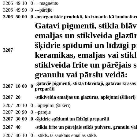
3206
49
10
0
---magnetīts
3206
49
90
0
---pārējie
3206
50
00
0
-neorganiskie produkti, ko izmanto kā luminofor
Gatavi pigmenti, stikla blāv
emaljas un stiklveida glazūr
šķidrie spīdumi un līdzīgi 
3207
keramikas, emaljas vai stik
stiklveida frite un pārējais 
granulu vai pārslu veidā:
-gatavie pigmenti, stikla blāvotāji, gatavas krāsas
3207
10
00
0
preparāti
3207
20
-stiklveida emaljas un glazūras, aplējumi (šlikeri)
3207
20
10
0
--aplējumi (šlikeri)
3207
20
90
0
--pārējie
3207
30
00
0
-šķidrie spīdumi un līdzīgi preparāti
3207
40
-stikla frite un pārējais stikls pulveru, granulu va
3207
40
10
0
--stikls, tā sauktais emaljas stikls