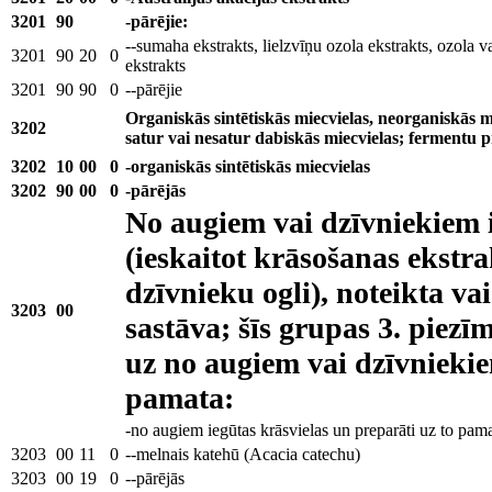
3201
90
-pārējie:
--sumaha ekstrakts, lielzvīņu ozola ekstrakts, ozola v
3201
90
20
0
ekstrakts
3201
90
90
0
--pārējie
Organiskās sintētiskās miecvielas, neorganiskās m
3202
satur vai nesatur dabiskās miecvielas; fermentu p
3202
10
00
0
-organiskās sintētiskās miecvielas
3202
90
00
0
-pārējās
No augiem vai dzīvniekiem i
(ieskaitot krāsošanas ekstra
dzīvnieku ogli), noteikta va
3203
00
sastāva; šīs grupas 3. piezī
uz no augiem vai dzīvniekie
pamata:
-no augiem iegūtas krāsvielas un preparāti uz to pama
3203
00
11
0
--melnais katehū (Acacia catechu)
3203
00
19
0
--pārējās