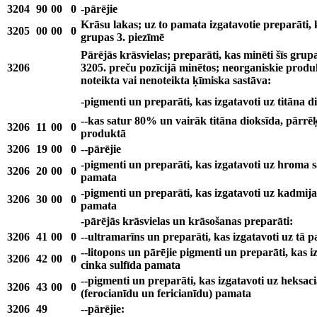
3204
90
00
0
-pārējie
Krāsu lakas; uz to pamata izgatavotie preparāti, k
3205
00
00
0
grupas 3. piezīmē
Pārējās krāsvielas; preparāti, kas minēti šīs grupa
3206
3205. preču pozīcijā minētos; neorganiskie produ
noteikta vai nenoteikta ķīmiska sastāva:
-pigmenti un preparāti, kas izgatavoti uz titāna 
--kas satur 80% un vairāk titāna dioksīda, pārrē
3206
11
00
0
produktā
3206
19
00
0
--pārējie
-pigmenti un preparāti, kas izgatavoti uz hroma
3206
20
00
0
pamata
-pigmenti un preparāti, kas izgatavoti uz kadmij
3206
30
00
0
pamata
-pārējās krāsvielas un krāsošanas preparāti:
3206
41
00
0
--ultramarīns un preparāti, kas izgatavoti uz tā 
--litopons un pārējie pigmenti un preparāti, kas i
3206
42
00
0
cinka sulfīda pamata
--pigmenti un preparāti, kas izgatavoti uz heksac
3206
43
00
0
(ferocianīdu un fericianīdu) pamata
3206
49
--pārējie: