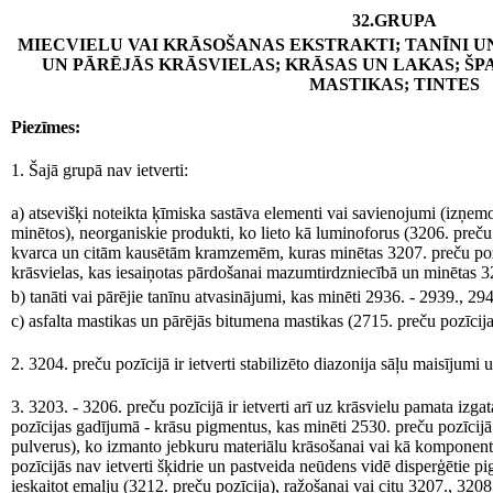
32.GRUPA
MIECVIELU VAI KRĀSOŠANAS EKSTRAKTI; TANĪNI U
UN PĀRĒJĀS KRĀSVIELAS; KRĀSAS UN LAKAS; ŠP
MASTIKAS; TINTES
Piezīmes:
1. Šajā grupā nav ietverti:
a) atsevišķi noteikta ķīmiska sastāva elementi vai savienojumi (izņem
minētos), neorganiskie produkti, ko lieto kā luminoforus (3206. preču p
kvarca un citām kausētām kramzemēm, kuras minētas 3207. preču pozī
krāsvielas, kas iesaiņotas pārdošanai mazumtirdzniecībā un minētas 3
b) tanāti vai pārējie tanīnu atvasinājumi, kas minēti 2936. - 2939., 29
c) asfalta mastikas un pārējās bitumena mastikas (2715. preču pozīcija
2. 3204. preču pozīcijā ir ietverti stabilizēto diazonija sāļu maisījum
3. 3203. - 3206. preču pozīcijā ir ietverti arī uz krāsvielu pamata izgat
pozīcijas gadījumā - krāsu pigmentus, kas minēti 2530. preču pozīcijā
pulverus), ko izmanto jebkuru materiālu krāsošanai vai kā komponentu
pozīcijās nav ietverti šķidrie un pastveida neūdens vidē disperģētie 
ieskaitot emalju (3212. preču pozīcija), ražošanai vai citu 3207., 320