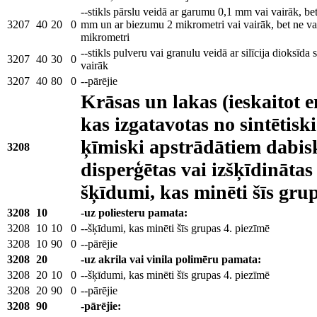
--stikls pārslu veidā ar garumu 0,1 mm vai vairāk, be
3207
40
20
0
mm un ar biezumu 2 mikrometri vai vairāk, bet ne va
mikrometri
--stikls pulveru vai granulu veidā ar silīcija dioksīda
3207
40
30
0
vairāk
3207
40
80
0
--pārējie
Krāsas un lakas (ieskaitot e
kas izgatavotas no sintētis
ķīmiski apstrādātiem dabis
3208
disperģētas vai izšķīdinātas
šķīdumi, kas minēti šīs grup
3208
10
-uz poliesteru pamata:
3208
10
10
0
--šķīdumi, kas minēti šīs grupas 4. piezīmē
3208
10
90
0
--pārējie
3208
20
-uz akrila vai vinila polimēru pamata:
3208
20
10
0
--šķīdumi, kas minēti šīs grupas 4. piezīmē
3208
20
90
0
--pārējie
3208
90
-pārējie: