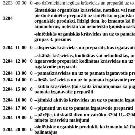
3203
00
90
0
-no dzīvniekiem iegūtas krāsvielas un preparāti uz t
Sintētiskās organiskās krāsvielas, noteikta vai ne
piezīmē minētie preparāti uz sintētisko organisko 
3204
organiskie produkti, līdzīgi tiem, ko izmanto kā f
luminoforus, noteikta vai nenoteikta ķīmiska sast
-sintētiskās organiskās krāsvielas un uz to pamata
grupas 3. piezīmē:
3204
11
00
0
--dispersās krāsvielas un preparāti, kas izgatavot
--skābās krāsvielas, kodinātas vai nekodinātas, u
3204
12
00
0
izgatavotie preparāti; kodinātas krāsvielas un uz
izgatavotie preparāti
3204
13
00
0
--pamatkrāsvielas un uz to pamata izgatavotie pr
3204
14
00
0
--tiešās krāsvielas un uz to pamata izgatavotie pr
--kubla krāsvielas (tai skaitā izmantojamas kā pi
3204
15
00
0
pamata izgatavotie preparāti
3204
16
00
0
--ķīmiski aktīvās krāsvielas un uz to pamata izgat
3204
17
00
0
--pigmenti un uz to pamata izgatavotie preparāti
--pārējie, tai skaitā divu un vairāku 3204 11.-320
3204
19
00
0
minēto krāsvielu maisījumi
-sintētiskie organiskie produkti, ko izmanto kā fl
3204
20
00
0
balinātājus