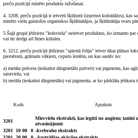
preču pozīcijā minēto produktu ražošanai.
4. 3208. preču pozīcijā ir ietverti šķīdumi (izņemot koloidālos), kas s
minēto vielu gaistošos organiskos šķīdinātājos, ja šķīdinātāja svars 
5.Šajā grupā jēdziens "krāsviela" neietver produktus, ko izmanto par e
vai tie derīgi arī līmes krāsām.
6. 3212. preču pozīcijā jēdziens "spiestā folija" ietver tikai plānas l
piemēram, grāmatu vākiem, cepuru lentēm, un kas sastāv no:
a) metāla pulvera (ieskaitot dārgmetālu pulveri) vai pigmenta, kas aglo
saistvielu, vai
b) metāla (ieskaitot dārgmetālu) vai pigmenta, ar ko pārklāta jebkura 
Kods
Apraksts
Miecvielu ekstrakti, kas iegūti no augiem; tanīni un
3201
atvasinājumi:
3201
10
00
0
-kvebraho ekstrakts
3201
20
00
0
-Austrālijas akācijas ekstrakts