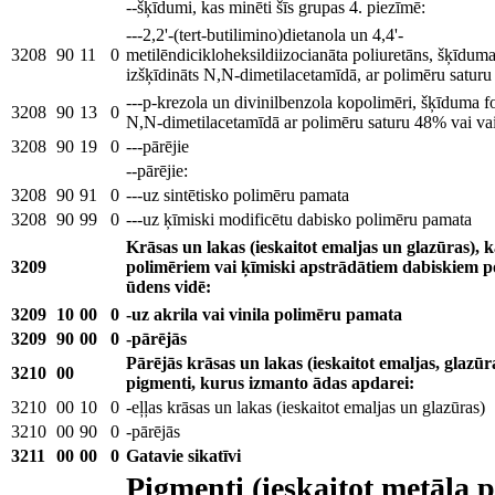
--šķīdumi, kas minēti šīs grupas 4. piezīmē:
---2,2'-(tert-butilimino)dietanola un 4,4'-
3208
90
11
0
metilēndicikloheksildiizocianāta poliuretāns, šķīdum
izšķīdināts N,N-dimetilacetamīdā, ar polimēru saturu
---p-krezola un divinilbenzola kopolimēri, šķīduma fo
3208
90
13
0
N,N-dimetilacetamīdā ar polimēru saturu 48% vai va
3208
90
19
0
---pārējie
--pārējie:
3208
90
91
0
---uz sintētisko polimēru pamata
3208
90
99
0
---uz ķīmiski modificētu dabisko polimēru pamata
Krāsas un lakas (ieskaitot emaljas un glazūras), k
3209
polimēriem vai ķīmiski apstrādātiem dabiskiem po
ūdens vidē:
3209
10
00
0
-uz akrila vai vinila polimēru pamata
3209
90
00
0
-pārējās
Pārējās krāsas un lakas (ieskaitot emaljas, glazūr
3210
00
pigmenti, kurus izmanto ādas apdarei:
3210
00
10
0
-eļļas krāsas un lakas (ieskaitot emaljas un glazūras)
3210
00
90
0
-pārējās
3211
00
00
0
Gatavie sikatīvi
Pigmenti (ieskaitot metāla p