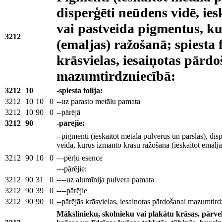
disperģēti neūdens vidē, ies
vai pastveida pigmentus, k
3212
(emaljas) ražošanā; spiesta f
krāsvielas, iesaiņotas pārdo
mazumtirdzniecībā:
3212
10
-spiesta folija:
3212
10
10
0
--uz parasto metālu pamata
3212
10
90
0
--pārējā
3212
90
-pārējie:
--pigmenti (ieskaitot metāla pulverus un pārslas), dis
veidā, kurus izmanto krāsu ražošanā (ieskaitot emalja
3212
90
10
0
---pērļu esence
---pārējie:
3212
90
31
0
----uz alumīnija pulvera pamata
3212
90
39
0
----pārējie
3212
90
90
0
--pārējās krāsvielas, iesaiņotas pārdošanai mazumtird
Mākslinieku, skolnieku vai plakātu krāsas, pārve