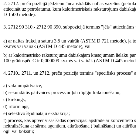
2. 2712. preču pozīcijā jēdzienu "neapstrādāts naftas vazelīns (petro
attiecināt uz petrolatumu, kura kalorimetriskais raksturojums dabisk
D 1500 metode).
3. 2712 90 310.- 2712 90 390. subpozīcijā termins "jēls" attiecināms
a) ar naftas frakciju saturu 3,5 un vairāk (ASTM D 721 metode), ja t
kv.m/s vai vairāk (ASTM D 445 metode), vai
b) ar kalorimetrisko raksturojumu dabiskajam krāsojumam lielāku pa
100 grādospēc C ir 0,000009 kv.m/s vai vairāk (ASTM D 445 metod
4. 2710., 2711. un 2712. preču pozīcijā termins "specifisks process"
a) vakuumpārtvaice;
b) sekundārās pārtvaices process ar ļoti rūpīgu frakcionēšanu;
c) krekings;
d) riformings;
e) selektīvo šķīdinātāju ekstrakcija;
f) process, kas aptver visas šādas operācijas: apstrāde ar koncentrēto 
neitralizēšana ar sārma aģentiem, atkrāsošana ( balināšana) un attīrī
ogli vai boksītu;