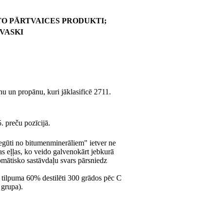
O PĀRTVAICES PRODUKTI;
VASKI
nu un propānu, kuri jāklasificē 2711.
. preču pozīcijā.
 iegūti no bitumenminerāliem" ietver ne
gas eļļas, ko veido galvenokārt jebkurā
romātisko sastāvdaļu svars pārsniedz
ru tilpuma 60% destilēti 300 grādos pēc C
 grupa).