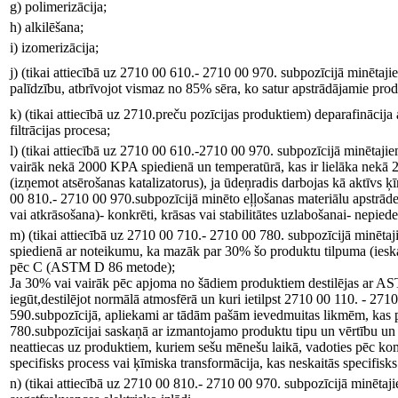
g) polimerizācija;
h) alkilēšana;
i) izomerizācija;
j) (tikai attiecībā uz 2710 00 610.- 2710 00 970. subpozīcijā minētaj
palīdzību, atbrīvojot vismaz no 85% sēra, ko satur apstrādājamie p
k) (tikai attiecībā uz 2710.preču pozīcijas produktiem) deparafinācija
filtrācijas procesa;
l) (tikai attiecībā uz 2710 00 610.-2710 00 970. subpozīcijā minētaji
vairāk nekā 2000 KPA spiedienā un temperatūrā, kas ir lielāka nekā 2
(izņemot atsērošanas katalizatorus), ja ūdeņradis darbojas kā aktīvs
00 810.- 2710 00 970.subpozīcijā minēto eļļošanas materiālu apstrāde
vai atkrāsošana)- konkrēti, krāsas vai stabilitātes uzlabošanai- nepied
m) (tikai attiecībā uz 2710 00 710.- 2710 00 780. subpozīcijā minētaj
spiedienā ar noteikumu, ka mazāk par 30% šo produktu tilpuma (iesk
pēc C (ASTM D 86 metode);
Ja 30% vai vairāk pēc apjoma no šādiem produktiem destilējas ar AS
iegūt,destilējot normālā atmosfērā un kuri ietilpst 2710 00 110. - 27
590.subpozīcijā, apliekami ar tādām pašām ievedmuitas likmēm, kas
780.subpozīcijai saskaņā ar izmantojamo produktu tipu un vērtību un 
neattiecas uz produktiem, kuriem sešu mēnešu laikā, vadoties pēc kom
specifisks process vai ķīmiska transformācija, kas neskaitās specifisks
n) (tikai attiecībā uz 2710 00 810.- 2710 00 970. subpozīcijā minētaj