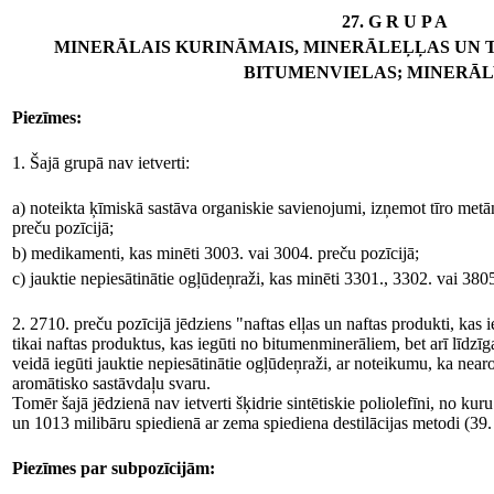
27. G R U P A
MINERĀLAIS KURINĀMAIS, MINERĀLEĻĻAS UN T
BITUMENVIELAS; MINERĀL
Piezīmes:
1. Šajā grupā nav ietverti:
a) noteikta ķīmiskā sastāva organiskie savienojumi, izņemot tīro metā
preču pozīcijā;
b) medikamenti, kas minēti 3003. vai 3004. preču pozīcijā;
c) jauktie nepiesātinātie ogļūdeņraži, kas minēti 3301., 3302. vai 3805
2. 2710. preču pozīcijā jēdziens "naftas elļas un naftas produkti, kas
tikai naftas produktus, kas iegūti no bitumenminerāliem, bet arī līdzī
veidā iegūti jauktie nepiesātinātie ogļūdeņraži, ar noteikumu, ka nea
aromātisko sastāvdaļu svaru.
Tomēr šajā jēdzienā nav ietverti šķidrie sintētiskie poliolefīni, no ku
un 1013 milibāru spiedienā ar zema spiediena destilācijas metodi (39.
Piezīmes par subpozīcijām: