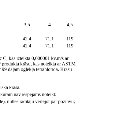
3,5
4
4,5
42.4
71,1
119
42.4
71,1
119
c C, kas izteikta 0,000001 kv.m/s ar
 produkta krāsu, kas noteikta ar ASTM
r 99 daļām oglekļa tetrahlorīda. Krāsu
iskā krāsā.
ā, kurām nav iespējams noteikt:
 nulles rādītāju vērtējot par pozitīvu;