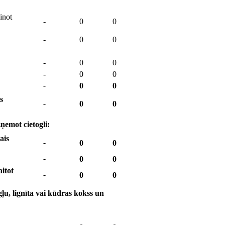
inot
-
0
0
-
0
0
-
0
0
-
0
0
-
0
0
s
-
0
0
zņemot cietogli:
ais
-
0
0
-
0
0
itot
-
0
0
u, lignīta vai kūdras kokss un