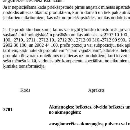
augstfrekvences elektrisko izlādi.
Ja ir nepieciešama kāda priekšapstrāde pirms augstāk minētās apstrād
nodoklis attiecas tikai uz produktiem, kuri ir domāti un tiek pakļauti š
jebkuriem atkritumiem, kas nāk no priekšapstrādes, muitas nodoklis 
5. Tie produktu daudzumi, kurus var iegūt ķīmisko transformāciju vai
saskaņā artehnoloģiskajām prasībām un kas attiecas uz 2707 10 100.
100., 2710., 2711., 2712 10., 2712 20., 2712 90 310.-2712 90 990., 
2902 30 100. un 2902 44 100. preču pozīciju vai subpozīciju, tiek ap
tarifiem, kādi noteikti produktiem "citām vajadzībām", atbilstoši liet
produktu tīrsvaram. noteikums neattiecas uz produktiem, kuri ietvert
sešu mēnešu laikā, vadoties pēc kompetentu speciālistu noteikumiem, j
ķīmiska transformācija.
Kods
Apraksts
Akmeņogles; briketes, olveida briketes un 
2701
no akmeņoglēm:
-neaglomerētas akmeņogles, pulvera vai 