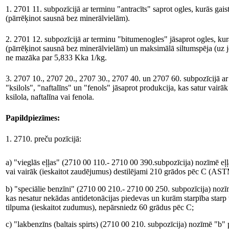
1. 2701 11. subpozīcijā ar terminu "antracīts" saprot ogles, kurās gais
(pārrēķinot sausnā bez minerālvielām).
2. 2701 12. subpozīcijā ar terminu "bitumenogles" jāsaprot ogles, kur
(pārrēķinot sausnā bez minerālvielām) un maksimālā siltumspēja (uz 
ne mazāka par 5,833 Kka 1/kg.
3. 2707 10., 2707 20., 2707 30., 2707 40. un 2707 60. subpozīcijā ar
"ksilols", "naftalīns" un "fenols" jāsaprot produkcija, kas satur vairāk
ksilola, naftalīna vai fenola.
Papildpiezīmes:
1. 2710. preču pozīcijā:
a) "vieglās eļļas" (2710 00 110.- 2710 00 390.subpozīcija) nozīmē e
vai vairāk (ieskaitot zaudējumus) destilējami 210 grādos pēc C (AS
b) "speciālie benzīni" (2710 00 210.- 2710 00 250. subpozīcija) nozīm
kas nesatur nekādas antidetonācijas piedevas un kurām starpība star
tilpuma (ieskaitot zudumus), nepārsniedz 60 grādus pēc C;
c) "lakbenzīns (baltais spirts) (2710 00 210. subpozīcija) nozīmē "b"