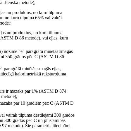
la -Penska metode);
ļļas un produktus, no kuru tilpuma
un no kuru tilpuma 65% vai vairāk
tode);
ļļas un produktus, no kuru tilpuma
 (ASTM D 86 metode), vai eļļas, kuru
ija) nozīmē "e" paragrāfā minētās smagās
lējami 350 grādos pēc C (ASTM D 86
" paragrāfā minētās smagās eļļas,
 attiecīgā kalorimetriskā raksturojuma
 saturs ir mazāks par 1% (ASTM D 874
 metode);
nav mazāka par 10 grādiem pēc C (ASTM D
% vai vairāk tilpuma destilējami 300 grādos
mi 300 grādos pēc C un plūstamības
7 metode). Šie parametri attiecināmi