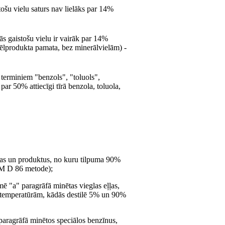
tošu vielu saturs nav lielāks par 14%
ās gaistošu vielu ir vairāk par 14%
jēlprodukta pamata, bez minerālvielām) -
 terminiem "benzols", "toluols",
 par 50% attiecīgi tīrā benzola, toluola,
ļļas un produktus, no kuru tilpuma 90%
TM D 86 metode);
ē "a" paragrāfā minētas vieglas eļļas,
p temperatūrām, kādās destilē 5% un 90%
 paragrāfā minētos speciālos benzīnus,