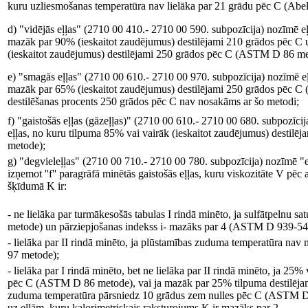
kuru uzliesmošanas temperatūra nav lielāka par 21 grādu pēc C (Abe
d) "vidējās eļļas" (2710 00 410.- 2710 00 590. subpozīcija) nozīmē e
mazāk par 90% (ieskaitot zaudējumus) destilējami 210 grādos pēc C 
(ieskaitot zaudējumus) destilējami 250 grādos pēc C (ASTM D 86 me
e) "smagās eļļas" (2710 00 610.- 2710 00 970. subpozīcija) nozīmē e
mazāk par 65% (ieskaitot zaudējumus) destilējami 250 grādos pēc C
destilēšanas procents 250 grādos pēc C nav nosakāms ar šo metodi;
f) "gaistošās eļļas (gāzeļļas)" (2710 00 610.- 2710 00 680. subpozīc
eļļas, no kuru tilpuma 85% vai vairāk (ieskaitot zaudējumus) desti
metode);
g) "degvieleļļas" (2710 00 710.- 2710 00 780. subpozīcija) nozīmē "e
izņemot ''f'' paragrāfā minētās gaistošās eļļas, kuru viskozitāte V pēc
šķīdumā K ir:
- ne lielāka par turmākesošās tabulas I rindā minēto, ja sulfātpelnu
metode) un pārziepjošanas indekss i- mazāks par 4 (ASTM D 939-54
- lielāka par II rindā minēto, ja plūstamības zuduma temperatūra 
97 metode);
- lielāka par I rindā minēto, bet ne lielāka par II rindā minēto, ja 25
pēc C (ASTM D 86 metode), vai ja mazāk par 25% tilpuma destilēja
zuduma temperatūra pārsniedz 10 grādus zem nulles pēc C (ASTM D 9
uz eļļām, kuru kalorimetriskais raksturojums K ir mazāks par 2.