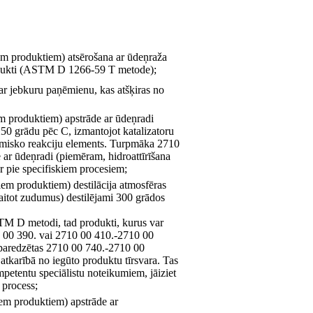
iem produktiem) atsērošana ar ūdeņraža
rodukti (ASTM D 1266-59 T metode);
 ar jebkuru paņēmienu, kas atšķiras no
em produktiem) apstrāde ar ūdeņradi
50 grādu pēc C, izmantojot katalizatoru
 ķīmisko reakciju elements. Turpmāka 2710
 ar ūdeņradi (piemēram, hidroattīrīšana
er pie specifiskiem procesiem;
iem produktiem) destilācija atmosfēras
aitot zudumus) destilējami 300 grādos
TM D metodi, tad produkti, kurus var
10 00 390. vai 2710 00 410.-2710 00
 paredzētas 2710 00 740.-2710 00
atkarībā no iegūto produktu tīrsvara. Tas
petentu speciālistu noteikumiem, jāiziet
 process;
iem produktiem) apstrāde ar