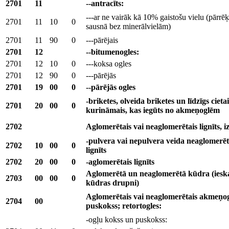
2701
11
--antracīts:
---ar ne vairāk kā 10% gaistošu vielu (pārrēķ
2701
11
10
0
sausnā bez minerālvielām)
2701
11
90
0
---pārējais
2701
12
--bitumenogles:
2701
12
10
0
---koksa ogles
2701
12
90
0
---pārējās
2701
19
00
0
--pārējās ogles
-briketes, olveida briketes un līdzīgs cietai
2701
20
00
0
kurināmais, kas iegūts no akmeņoglēm
2702
Aglomerētais vai neaglomerētais lignīts, i
-pulvera vai nepulvera veida neaglomerēt
2702
10
00
0
lignīts
2702
20
00
0
-aglomerētais lignīts
Aglomerētā un neaglomerētā kūdra (ieska
2703
00
00
0
kūdras drupni)
Aglomerētais vai neaglomerētais akmeņogļ
2704
00
puskokss; retortogles:
-ogļu kokss un puskokss: