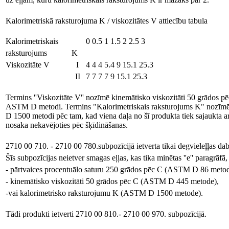
Kalorimetriskā raksturojuma K / viskozitātes V attiecību tabula
Kalorimetriskais
0 0.5 1 1.5 2 2.5 3
raksturojums
K
Viskozitāte V
I
4 4 4 5.4 9 15.1 25.3
II
7 7 7 7 9 15.1 25.3
Termins ''Viskozitāte V'' nozīmē kinemātisko viskozitāti 50 grādos pē
ASTM D metodi. Termins "Kalorimetriskais raksturojums K" nozīmē
D 1500 metodi pēc tam, kad viena daļa no šī produkta tiek sajaukta a
nosaka nekavējoties pēc šķīdināšanas.
2710 00 710. - 2710 00 780.subpozīcijā ietverta tikai degvieleļļas dab
Šīs subpozīcijas neietver smagas eļļas, kas tika minētas ''e'' paragrāf
- pārtvaices procentuālo saturu 250 grādos pēc C (ASTM D 86 metode),
- kinemātisko viskozitāti 50 grādos pēc C (ASTM D 445 metode),
-vai kalorimetrisko raksturojumu K (ASTM D 1500 metode).
Tādi produkti ietverti 2710 00 810.- 2710 00 970. subpozīcijā.