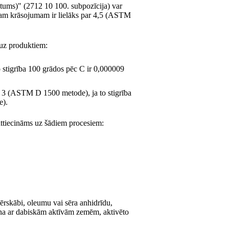
latums)" (2712 10 100. subpozīcija) var
ajam krāsojumam ir lielāks par 4,5 (ASTM
 uz produktiem:
o stigrība 100 grādos pēc C ir 0,000009
r 3 (ASTM D 1500 metode), ja to stigrība
e).
 attiecināms uz šādiem procesiem:
sērskābi, oleumu vai sēra anhidrīdu,
šana ar dabiskām aktīvām zemēm, aktivēto