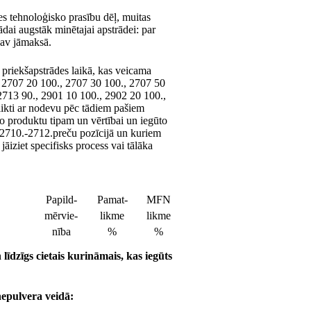
es tehnoloģisko prasību dēļ, muitas
ādai augstāk minētajai apstrādei: par
nav jāmaksā.
 priekšapstrādes laikā, kas veicama
, 2707 20 100., 2707 30 100., 2707 50
2713 90., 2901 10 100., 2902 20 100.,
likti ar nodevu pēc tādiem pašiem
oto produktu tipam un vērtībai un iegūto
i 2710.-2712.preču pozīcijā un kuriem
āiziet specifisks process vai tālāka
Papild-
Pamat-
MFN
mērvie-
likme
likme
nība
%
%
līdzīgs cietais kurināmais, kas iegūts
nepulvera veidā: