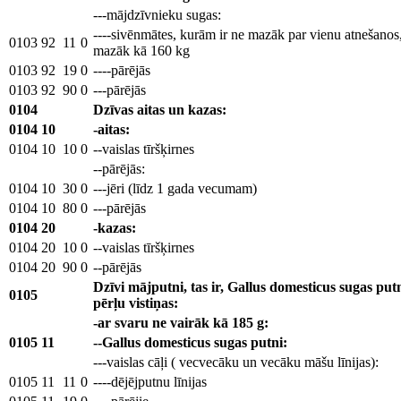
---mājdzīvnieku sugas:
----sivēnmātes, kurām ir ne mazāk par vienu atnešanos,
0103
92
11
0
mazāk kā 160 kg
0103
92
19
0
----pārējās
0103
92
90
0
---pārējās
0104
Dzīvas aitas un kazas:
0104
10
-aitas:
0104
10
10
0
--vaislas tīršķirnes
--pārējās:
0104
10
30
0
---jēri (līdz 1 gada vecumam)
0104
10
80
0
---pārējās
0104
20
-kazas:
0104
20
10
0
--vaislas tīršķirnes
0104
20
90
0
--pārējās
Dzīvi mājputni, tas ir, Gallus domesticus sugas putni,
0105
pērļu vistiņas:
-ar svaru ne vairāk kā 185 g:
0105
11
--Gallus domesticus sugas putni:
---vaislas cāļi ( vecvecāku un vecāku māšu līnijas):
0105
11
11
0
----dējējputnu līnijas