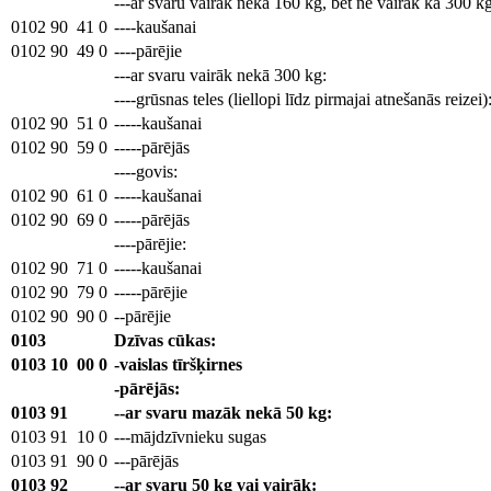
---ar svaru vairāk nekā 160 kg, bet ne vairāk kā 300 kg
0102
90
41
0
----kaušanai
0102
90
49
0
----pārējie
---ar svaru vairāk nekā 300 kg:
----grūsnas teles (liellopi līdz pirmajai atnešanās reizei)
0102
90
51
0
-----kaušanai
0102
90
59
0
-----pārējās
----govis:
0102
90
61
0
-----kaušanai
0102
90
69
0
-----pārējās
----pārējie:
0102
90
71
0
-----kaušanai
0102
90
79
0
-----pārējie
0102
90
90
0
--pārējie
0103
Dzīvas cūkas:
0103
10
00
0
-vaislas tīršķirnes
-pārējās:
0103
91
--ar svaru mazāk nekā 50 kg:
0103
91
10
0
---mājdzīvnieku sugas
0103
91
90
0
---pārējās
0103
92
--ar svaru 50 kg vai vairāk: