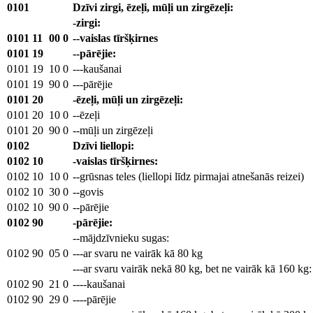
0101
Dzīvi zirgi, ēzeļi, mūļi un zirgēzeļi:
-zirgi:
0101
11
00
0
--vaislas tīršķirnes
0101
19
--pārējie:
0101
19
10
0
---kaušanai
0101
19
90
0
---pārējie
0101
20
-ēzeļi, mūļi un zirgēzeļi:
0101
20
10
0
--ēzeļi
0101
20
90
0
--mūļi un zirgēzeļi
0102
Dzīvi liellopi:
0102
10
-vaislas tīršķirnes:
0102
10
10
0
--grūsnas teles (liellopi līdz pirmajai atnešanās reizei)
0102
10
30
0
--govis
0102
10
90
0
--pārējie
0102
90
-pārējie:
--mājdzīvnieku sugas:
0102
90
05
0
---ar svaru ne vairāk kā 80 kg
---ar svaru vairāk nekā 80 kg, bet ne vairāk kā 160 kg:
0102
90
21
0
----kaušanai
0102
90
29
0
----pārējie