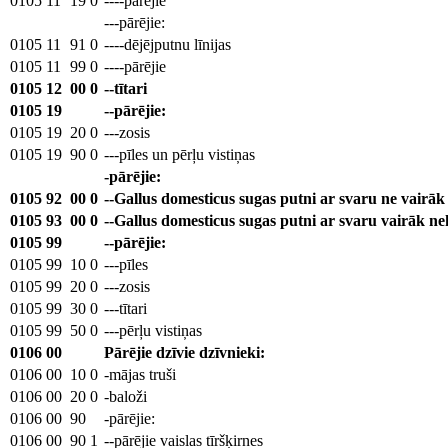
0105
11
19
0
----pārējie
---pārējie:
0105
11
91
0
----dējējputnu līnijas
0105
11
99
0
----pārējie
0105
12
00
0
--tītari
0105
19
--pārējie:
0105
19
20
0
---zosis
0105
19
90
0
---pīles un pērļu vistiņas
-pārējie:
0105
92
00
0
--Gallus domesticus sugas putni ar svaru ne vairāk
0105
93
00
0
--Gallus domesticus sugas putni ar svaru vairāk n
0105
99
--pārējie:
0105
99
10
0
---pīles
0105
99
20
0
---zosis
0105
99
30
0
---tītari
0105
99
50
0
---pērļu vistiņas
0106
00
Pārējie dzīvie dzīvnieki:
0106
00
10
0
-mājas truši
0106
00
20
0
-baloži
0106
00
90
-pārējie:
0106
00
90
1
--pārējie vaislas tīršķirnes