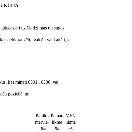
DUKCIJA
ttiecas arī uz šīs dzimtas un sugas
s dehidratizēti, tvaicēti vai kaltēti, ja
us, kas minēti 0301., 0306. vai
eču pozīcijā, un
Papild-
Pamat-
MFN
mērvie-
likme
likme
nība
%
%