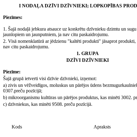
I NODAĻA DZĪVI DZĪVNIEKI; LOPKOPĪBAS PRO
Piezīmes:
1. Šajā nodaļā jebkura atsauce uz konkrētu dzīvnieku dzimtu un sugu a
jaunlopiem un jaunputniem, ja nav citu paskaidrojumu.
2. Visā nomenklatūrā ar jēdzienu "kaltēti produkti" jāsaprot produkti, ka
nav citu paskaidrojumu.
1. GRUPA
DZĪVI DZĪVNIEKI
Piezīme:
Šajā grupā ietverti visi dzīvie dzīvnieki, izņemot:
a) zivis un vēžveidīgos, moluskus un pārējos ūdens bezmugurkaulniek
0307.preču pozīcijā;
b) mikroorganismu kultūras un pārējos produktus, kas minēti 3002. pr
c) dzīvniekus, kas minēti 9508. preču pozīcijā.
Kods
Apraksts