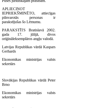
Puses juridiskajām prasībām.
APLIECINOT
IEPRIEKŠMINĒTO, attiecīgas
pilnvarotās personas ir
parakstījušas šo Lēmumu.
PARAKSTĪTS Bratislavā 2002.
gada 17. jūlijā, divos
oriģināleksemplāros angļu valodā.
Latvijas Republikas vārdā Kaspars
Gerhards
Ekonomikas ministrijas valsts
sekretārs
Slovākijas Republikas vārdā Peter
Brno
Ekonomikas ministrijas valsts
sekretārs