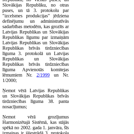
Slovākijas Republiku, no otras
puses, un tā 3. protokolu par
"izcelsmes produkcijas" jēdziena
definējumu un administratīvās
sadarbības metodēm, kas grozīts ar
Latvijas Republikas un Slovākijas
Republikas līgumu par izmaiņām
Latvijas Republikas un Slovākijas
Republikas brīvās tirdzniecības
līguma 3. protokolā un Latvijas
Republikas un Slovākijas
Republikas brīvās tirdzniecības
līguma Apvienotās komitejas
lēmumiem Nr.
2/1999
un Nr.
1/2000;
Ņemot vērā Latvijas Republikas
un Slovākijas Republikas brīvās
tirdzniecības līguma 38. panta
nosacījumus;
Ņemot vērā grozījumus
Harmonizētajā Sistēmā, kas stājās
spēkā no 2002. gada 1. janvāra, šīs
izmaiņas ir jāiestrādā 3. protokola