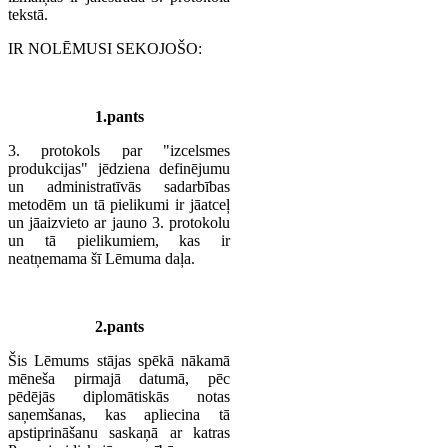
tekstā.
IR NOLĒMUSI SEKOJOŠO:
1.pants
3. protokols par "izcelsmes
produkcijas" jēdziena definējumu
un administratīvās sadarbības
metodēm un tā pielikumi ir jāatceļ
un jāaizvieto ar jauno 3. protokolu
un tā pielikumiem, kas ir
neatņemama šī Lēmuma daļa.
2.pants
Šis Lēmums stājas spēkā nākamā
mēneša pirmajā datumā, pēc
pēdējās diplomātiskās notas
saņemšanas, kas apliecina tā
apstiprināšanu saskaņā ar katras