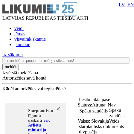
LV
EN
LATVIJAS REPUBLIKAS TIESĪBU AKTI
veidi
tēmas
visvairāk skatītie
jaunākie
uz sākumu
meklēt
Izvērstā meklēšana
Autorizēties savā kontā
Kādēļ autorizēties vai reģistrēties?
Tiesību akta pase
Statuss:
Atruna:
Nav
Spēku
Spēku zaudējis
Starptautisko
zaudējis
līgumu
uzskaiti
veic
Valsts:
Slovākija
Veids:
Ārlietu
starptautisks dokuments
ministrija
.
divpusējs