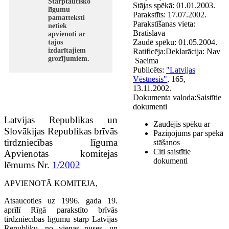
Starptautisko
Stājas spēkā:
01.01.2003.
līgumu
Parakstīts:
17.07.2002.
pamatteksti
Parakstīšanas vieta:
netiek
Bratislava
apvienoti ar
Zaudē spēku:
01.05.2004.
tajos
izdarītajiem
Ratificēja:
Deklarācija:
Nav
grozījumiem.
Saeima
Publicēts:
"Latvijas
Vēstnesis"
, 165,
13.11.2002.
Dokumenta valoda:
Saistītie
dokumenti
Latvijas Republikas un
Zaudējis spēku ar
Slovākijas Republikas brīvās
Paziņojums par spēkā
tirdzniecības līguma
stāšanos
Citi saistītie
Apvienotās komitejas
dokumenti
lēmums Nr.
1/2002
APVIENOTĀ KOMITEJA,
Atsaucoties uz 1996. gada 19.
aprīlī Rīgā parakstīto brīvās
tirdzniecības līgumu starp Latvijas
Republiku, no vienas puses, un