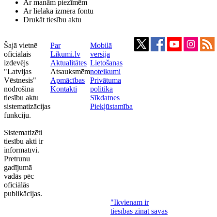
Ar manām piezīmēm
Ar lielāka izmēra fontu
Drukāt tiesību aktu
Šajā vietnē
Par
Mobilā
oficiālais
Likumi.lv
versija
izdevējs
Aktualitātes
Lietošanas
"Latvijas
Atsauksmēm
noteikumi
Vēstnesis"
Apmācības
Privātuma
nodrošina
Kontakti
politika
tiesību aktu
Sīkdatnes
sistematizācijas
Piekļūstamība
funkciju.
Sistematizēti
tiesību akti ir
informatīvi.
Pretrunu
gadījumā
vadās pēc
oficiālās
publikācijas.
"Ikvienam ir
tiesības zināt savas