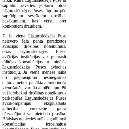
laikā. Katra Līgumslēdzēja Puse ar
sapratni izvērtēs jebkuru otras
Līgumslēdzējas Puses lūgumu pēc
saprātīgiem sevišķiem drošības
pasākumiem, kas vērsti pret
konkrētiem draudiem.
7. Ja viena Līgumslēdzēja Puse
neievēro šajā pantā paredzētos
aviācijas drošības noteikumus,
otras Līgumslēdzējas Puses
aviācijas institūcijas var pieprasīt
tūlītējas konsultācijas ar minētās
Līgusmlēdzējas Puses aviācijas
institūciju. Ja viena mēneša laikā
no pieprasījuma iesniegšanas
datuma netiek panākta apmierinoša
vienošanās, var tikt anulēti, apturēti
vai ierobežoti drošības noteikumus
pārkāpušās Līgumslēdzējas Puses
aviokompānijas ekspluatanta
apliecībā paredzētie gaisa
pārvadājumi vai pieteikta prasība.
Būtiskas nepieciešamības gadījumā
konsultācijas ierosinājusī