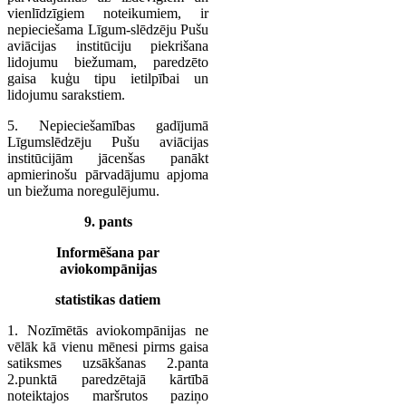
vienlīdzīgiem noteikumiem, ir
nepieciešama Līgum-slēdzēju Pušu
aviācijas institūciju piekrišana
lidojumu biežumam, paredzēto
gaisa kuģu tipu ietilpībai un
lidojumu sarakstiem.
5. Nepieciešamības gadījumā
Līgumslēdzēju Pušu aviācijas
institūcijām jācenšas panākt
apmierinošu pārvadājumu apjoma
un biežuma noregulējumu.
9. pants
Informēšana par
aviokompānijas
statistikas datiem
1. Nozīmētās aviokompānijas ne
vēlāk kā vienu mēnesi pirms gaisa
satiksmes uzsākšanas 2.panta
2.punktā paredzētajā kārtībā
noteiktajos maršrutos paziņo