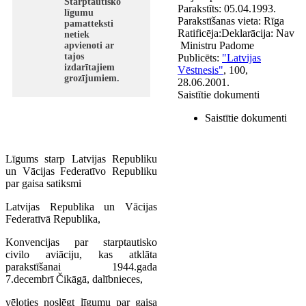
Starptautisko
Parakstīts:
05.04.1993.
līgumu
Parakstīšanas vieta:
Rīga
pamatteksti
Ratificēja:
Deklarācija:
Nav
netiek
Ministru Padome
apvienoti ar
tajos
Publicēts:
"Latvijas
izdarītajiem
Vēstnesis"
, 100,
grozījumiem.
28.06.2001.
Saistītie dokumenti
Saistītie dokumenti
Līgums starp Latvijas Republiku
un Vācijas Federatīvo Republiku
par gaisa satiksmi
Latvijas Republika un Vācijas
Federatīvā Republika,
Konvencijas par starptautisko
civilo aviāciju, kas atklāta
parakstīšanai 1944.gada
7.decembrī Čikāgā, dalībnieces,
vēloties noslēgt līgumu par gaisa