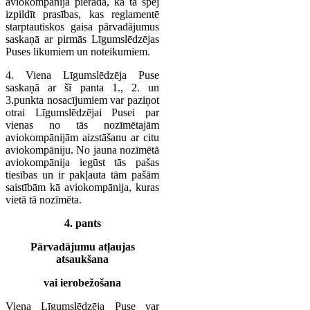
aviokompānija pierāda, ka tā spēj
izpildīt prasības, kas reglamentē
starptautiskos gaisa pārvadājumus
saskaņā ar pirmās Līgumslēdzējas
Puses likumiem un noteikumiem.
4. Viena Līgumslēdzēja Puse
saskaņā ar šī panta 1., 2. un
3.punkta nosacījumiem var paziņot
otrai Līgumslēdzējai Pusei par
vienas no tās nozīmētajām
aviokompānijām aizstāšanu ar citu
aviokompāniju. No jauna nozīmētā
aviokompānija iegūst tās pašas
tiesības un ir pakļauta tām pašām
saistībām kā aviokompānija, kuras
vietā tā nozīmēta.
4. pants
Pārvadājumu atļaujas
atsaukšana
vai ierobežošana
Viena Līgumslēdzēja Puse var