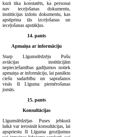
kurā tika konstatēts, ka personai
nav ieceļošanas dokumentu,
institūcijas izdotu dokumentu, kas
apstiprina tās izceļošanas un
ieceļošanas apstākļus.
14. pants
Apmaiņa ar informāciju
Starp Līgumslēdzēju Pušu
aviācijas institūcijām
nepieciešamības gadījumos notiek
apmaiņa ar informāciju, lai panāktu
ciešu sadarbību un saprašanos
visās šī Līguma piemērošanas
jomās.
15. pants
Konsultācijas
Līgumslēdzējas Puses jebkurā
laikā var ierosināt konsultācijas, lai
apspriestu šī Līguma grozījumus