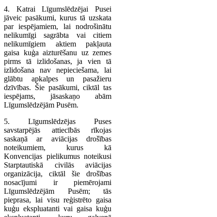
4. Katrai Līgumslēdzējai Pusei
jāveic pasākumi, kurus tā uzskata
par iespējamiem, lai nodrošinātu
nelikumīgi sagrābta vai citiem
nelikumīgiem aktiem pakļauta
gaisa kuģa aizturēšanu uz zemes
pirms tā izlidošanas, ja vien tā
izlidošana nav nepieciešama, lai
glābtu apkalpes un pasažieru
dzīvības. Šie pasākumi, ciktāl tas
iespējams, jāsaskaņo abām
Līgumslēdzējām Pusēm.
5. Līgumslēdzējas Puses
savstarpējās attiecībās rīkojas
saskaņā ar aviācijas drošības
noteikumiem, kurus kā
Konvencijas pielikumus noteikusi
Starptautiskā civilās aviācijas
organizācija, ciktāl šie drošības
nosacījumi ir piemērojami
Līgumslēdzējām Pusēm; tās
pieprasa, lai visu reģistrēto gaisa
kuģu ekspluatanti vai gaisa kuģu