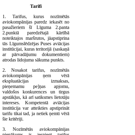
Tarifi
1. Tarifus, kurus nozīmētās
aviokompānijas paredz iekasēt no
pasažieriem šī Līguma 2.panta
2.punktā paredzētajā kārtībā
noteiktajos maršrutos, jāapstiprina
tās Līgumslēdzējas Puses aviācijas
institūcijai, kuras teritorijā (saskaņā
ar pārvadājumu dokumentiem)
atrodas lidojuma sākuma punkts.
2. Nosakot tarifus, nozīmētās
aviokompānijas ņem vērā
ekspluatācijas izmaksas,
pieņemamu pe]ņas apjomu,
valdošos konkurences un tirgus
apstākļus, kā arī satiksmes lietotāju
intereses. Kompetentā aviācijas
institūcija var atteikties apstiprināt
tarifu tikai tad, ja netiek ņemti vērā
šie kritēriji.
3. Nozīmētās aviokompānijas
pienākums ir iesniegt tarifus