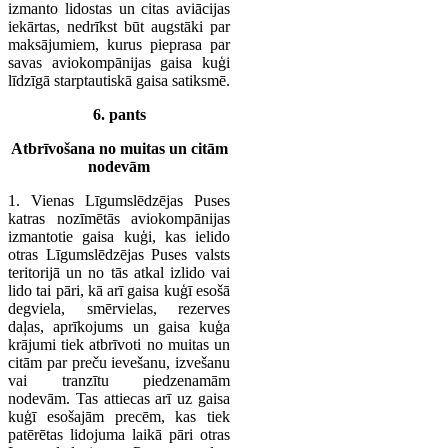
izmanto lidostas un citas aviācijas
iekārtas, nedrīkst būt augstāki par
maksājumiem, kurus pieprasa par
savas aviokompānijas gaisa kuģi
līdzīgā starptautiskā gaisa satiksmē.
6. pants
Atbrīvošana no muitas un citām
nodevām
1. Vienas Līgumslēdzējas Puses
katras nozīmētās aviokompānijas
izmantotie gaisa kuģi, kas ielido
otras Līgumslēdzējas Puses valsts
teritorijā un no tās atkal izlido vai
lido tai pāri, kā arī gaisa kuģī esošā
degviela, smērvielas, rezerves
daļas, aprīkojums un gaisa kuģa
krājumi tiek atbrīvoti no muitas un
citām par preču ievešanu, izvešanu
vai tranzītu piedzenamām
nodevām. Tas attiecas arī uz gaisa
kuģī esošajām precēm, kas tiek
patērētas lidojuma laikā pāri otras