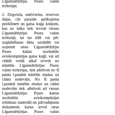
Līgumslēdzējas Puses valsts
teritorijai.
2. Degviela, smērvielas, rezerves
daļas, citi parastie aprīkojuma
priekšmeti un gaisa kuģa krājumi,
kas uz laiku tiek ievesti vienas
Līgumslēdzējas Puses valsts
teritorijā, lai tur tūlīt vai pēc
uzglabāšanas tiktu uzstādīti vai
uzņemti otras Līgumslēdzējas
Puses kādas nozīmētās
aviokompānijas gaisa kuģī, vai arī
citādā veidā atkal izvesti no
minētās Līgumslēdzējas Puses
valsts teritorijas, tiek atbrīvoti no šī
panta l.punktā minētās muitas un
citām nodevām. No šī panta
l.punktā minētās muitas un citām
nodevām tiek atbrīvoti arī vienas
Līgumslēdzējas Puses katras
nozīmētās aviokompānijas
reklāmas materiāli un pārvadājumu
dokumenti, kurus ieved otras
Līgumslēdzējas Puses valsts