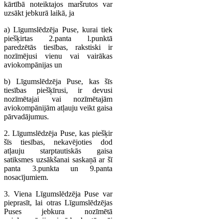
kārtībā noteiktajos maršrutos var
uzsākt jebkurā laikā, ja
a) Līgumslēdzēja Puse, kurai tiek
piešķirtas 2.panta l.punktā
paredzētās tiesības, rakstiski ir
nozīmējusi vienu vai vairākas
aviokompānijas un
b) Līgumslēdzēja Puse, kas šīs
tiesības piešķīrusi, ir devusi
nozīmētajai vai nozīmētajām
aviokompānijām atļauju veikt gaisa
pārvadājumus.
2. Līgumslēdzēja Puse, kas piešķir
šīs tiesības, nekavējoties dod
atļauju starptautiskās gaisa
satiksmes uzsākšanai saskaņā ar šī
panta 3.punkta un 9.panta
nosacījumiem.
3. Viena Līgumslēdzēja Puse var
pieprasīt, lai otras Līgumslēdzējas
Puses jebkura nozīmētā