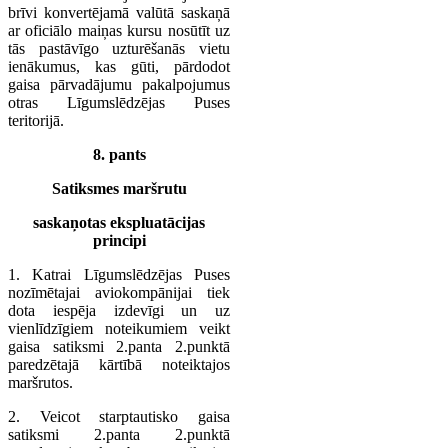
brīvi konvertējamā valūtā saskaņā
ar oficiālo maiņas kursu nosūtīt uz
tās pastāvīgo uzturēšanās vietu
ienākumus, kas gūti, pārdodot
gaisa pārvadājumu pakalpojumus
otras Līgumslēdzējas Puses
teritorijā.
8. pants
Satiksmes maršrutu
saskaņotas ekspluatācijas
principi
1. Katrai Līgumslēdzējas Puses
nozīmētajai aviokompānijai tiek
dota iespēja izdevīgi un uz
vienlīdzīgiem noteikumiem veikt
gaisa satiksmi 2.panta 2.punktā
paredzētajā kārtībā noteiktajos
maršrutos.
2. Veicot starptautisko gaisa
satiksmi 2.panta 2.punktā