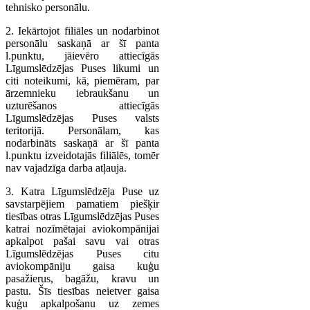
tehnisko personālu.
2. Iekārtojot filiāles un nodarbinot
personālu saskaņā ar šī panta
l.punktu, jāievēro attiecīgās
Līgumslēdzējas Puses likumi un
citi noteikumi, kā, piemēram, par
ārzemnieku iebraukšanu un
uzturēšanos attiecīgās
Līgumslēdzējas Puses valsts
teritorijā. Personālam, kas
nodarbināts saskaņā ar šī panta
l.punktu izveidotajās filiālēs, tomēr
nav vajadzīga darba atļauja.
3. Katra Līgumslēdzēja Puse uz
savstarpējiem pamatiem piešķir
tiesības otras Līgumslēdzējas Puses
katrai nozīmētajai aviokompānijai
apkalpot pašai savu vai otras
Līgumslēdzējas Puses citu
aviokompāniju gaisa kuģu
pasažierus, bagāžu, kravu un
pastu. Šīs tiesības neietver gaisa
kuģu apkalpošanu uz zemes