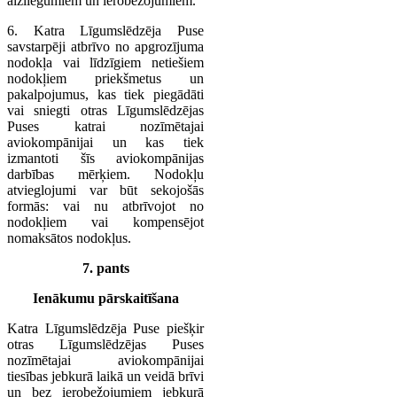
aizliegumiem un ierobežojumiem.
6. Katra Līgumslēdzēja Puse
savstarpēji atbrīvo no apgrozījuma
nodokļa vai līdzīgiem netiešiem
nodokļiem priekšmetus un
pakalpojumus, kas tiek piegādāti
vai sniegti otras Līgumslēdzējas
Puses katrai nozīmētajai
aviokompānijai un kas tiek
izmantoti šīs aviokompānijas
darbības mērķiem. Nodokļu
atvieglojumi var būt sekojošās
formās: vai nu atbrīvojot no
nodokļiem vai kompensējot
nomaksātos nodokļus.
7. pants
Ienākumu pārskaitīšana
Katra Līgumslēdzēja Puse piešķir
otras Līgumslēdzējas Puses
nozīmētajai aviokompānijai
tiesības jebkurā laikā un veidā brīvi
un bez ierobežojumiem jebkurā