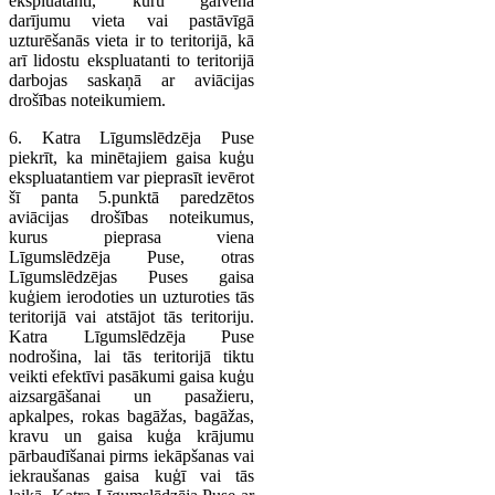
ekspluatanti, kuru galvenā
darījumu vieta vai pastāvīgā
uzturēšanās vieta ir to teritorijā, kā
arī lidostu ekspluatanti to teritorijā
darbojas saskaņā ar aviācijas
drošības noteikumiem.
6. Katra Līgumslēdzēja Puse
piekrīt, ka minētajiem gaisa kuģu
ekspluatantiem var pieprasīt ievērot
šī panta 5.punktā paredzētos
aviācijas drošības noteikumus,
kurus pieprasa viena
Līgumslēdzēja Puse, otras
Līgumslēdzējas Puses gaisa
kuģiem ierodoties un uzturoties tās
teritorijā vai atstājot tās teritoriju.
Katra Līgumslēdzēja Puse
nodrošina, lai tās teritorijā tiktu
veikti efektīvi pasākumi gaisa kuģu
aizsargāšanai un pasažieru,
apkalpes, rokas bagāžas, bagāžas,
kravu un gaisa kuģa krājumu
pārbaudīšanai pirms iekāpšanas vai
iekraušanas gaisa kuģī vai tās