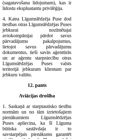
(sagatavošana lidojumam), kas ir
lidostu ekspluatantu privilēģija.
4. Katra Līgumslēdzēja Puse dod
tiesības otras Līgumslēdzējas Puses
jebkurai nozīmētajai
aviokompānijai pārdot savus
pārvadājumu pakalpojumus,
lietojot savus pārvadājumu
dokumentus, tieši savās aģentūrās
un ar aģentu starpniecību otras
Līgumslēdzējas Puses valsts
teritorijā jebkuram klientam par
jebkuru valūtu.
12. pants
Aviācijas drošība
1. Saskaņā ar starptautisko tiesību
normām un no tām izrietošajiem
pienākumiem Līgumslēdzējas
Puses apliecina, ka šī Līguma
būtiska sastāvdaļa ir to
savstarpējais pienākums garantēt