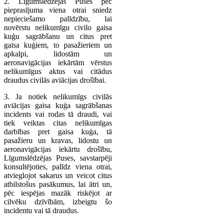
2. Līgumslēdzējas Puses pēc
pieprasījuma viena otrai sniedz
nepieciešamo palīdzību, lai
novērstu nelikumīgu civilo gaisa
kuģu sagrābšanu un citus pret
gaisa kuģiem, to pasažieriem un
apkalpi, lidostām un
aeronavigācijas iekārtām vērstus
nelikumīgus aktus vai citādus
draudus civilās aviācijas drošībai.
3. Ja notiek nelikumīgs civilās
aviācijas gaisa kuģa sagrābšanas
incidents vai rodas tā draudi, vai
tiek veiktas citas nelikumīgas
darbības pret gaisa kuģa, tā
pasažieru un kravas, lidostu un
aeronavigācijas iekārtu drošību,
Līgumslēdzējas Puses, savstarpēji
konsultējoties, palīdz viena otrai,
atvieglojot sakarus un veicot citus
atbilstošus pasākumus, lai ātri un,
pēc iespējas mazāk riskējot ar
cilvēku dzīvībām, izbeigtu šo
incidentu vai tā draudus.