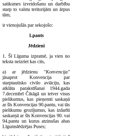
satiksmes izveidošanu un darbību
starp to valstu teritorijām un ārpus
tām,
ir vienojušās par sekojošo:
1.pants
Jēdzieni
1. Šī Līguma izpratnē, ja vien no
teksta neizriet kas cits,
a) ar jēdzienu
"Konvencija"
jāsaprot Konvencija par
starptautisko civilo aviāciju, kas
atklāta parakstīšanai 1944.gada
7.decembrī Čikāgā un ietver visus
pielikumus, kas pieņemti saskaņā
ar šīs Konvencijas 90.pantu, vai tās
pielikumu grozījumus, kas izdarīti
saskarņā ar šīs Konvencijas 90. vai
94.pantu un kurus atzinušas abas
Līgumslēdzējas Puses;