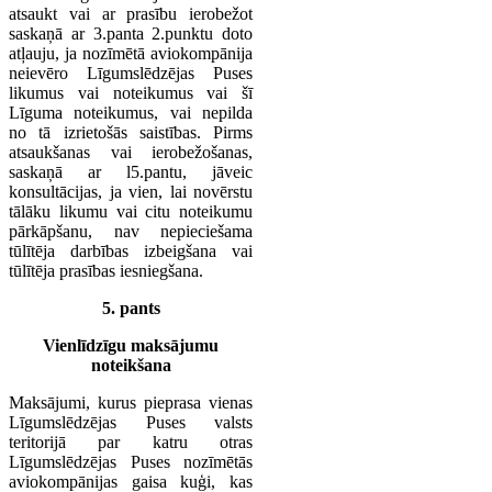
atsaukt vai ar prasību ierobežot
saskaņā ar 3.panta 2.punktu doto
atļauju, ja nozīmētā aviokompānija
neievēro Līgumslēdzējas Puses
likumus vai noteikumus vai šī
Līguma noteikumus, vai nepilda
no tā izrietošās saistības. Pirms
atsaukšanas vai ierobežošanas,
saskaņā ar l5.pantu, jāveic
konsultācijas, ja vien, lai novērstu
tālāku likumu vai citu noteikumu
pārkāpšanu, nav nepieciešama
tūlītēja darbības izbeigšana vai
tūlītēja prasības iesniegšana.
5. pants
Vienlīdzīgu maksājumu
noteikšana
Maksājumi, kurus pieprasa vienas
Līgumslēdzējas Puses valsts
teritorijā par katru otras
Līgumslēdzējas Puses nozīmētās
aviokompānijas gaisa kuģi, kas