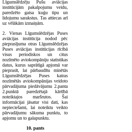
Līgumslēdzēju Pušu aviācijas
institūcijām pakalpojumu veidu,
paredzēto gaisa kuģu tipu un
lidojumu sarakstus. Tas attiecas arī
uz vēlākām izmaiņām.
2. Vienas Līgumslēdzējas Puses
aviācijas institūcija nodod pēc
pieprasījuma otras Līgumslēdzējas
Puses aviācijas institūcijas rīcībā
visus periodiskos un citus
nozīmēto aviokompāniju statistikas
datus, kurus saprātīgā apjomā var
pieprasīt, lai pārbaudītu minētās
Līgumslēdzējas Puses katras
nozīmētās aviokompānijas veidoto
pārvadājuma piedāvājumu 2.panta
2.punktā paredzētajā kārtībā
noteiktajos maršrutos. Šai
informācijai jāsatur visi dati, kas
nepieciešami, lai noteiktu veikto
pārvadājumu sākuma punktu, to
apjomu un to galapunktu.
10. pants