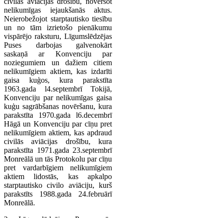
civilās aviācijas drošību, novēršot
nelikumīgas iejaukšanās aktus.
Neierobežojot starptautisko tiesību
un no tām izrietošo pienākumu
vispārējo raksturu, Līgumslēdzējas
Puses darbojas galvenokārt
saskaņā ar Konvenciju par
noziegumiem un dažiem citiem
nelikumīgiem aktiem, kas izdarīti
gaisa kuģos, kura parakstīta
1963.gada l4.septembrī Tokijā,
Konvenciju par nelikumīgas gaisa
kuģu sagrābšanas novēršanu, kura
parakstīta 1970.gada l6.decembrī
Hāgā un Konvenciju par cīņu pret
nelikumīgiem aktiem, kas apdraud
civilās aviācijas drošību, kura
parakstīta 1971.gada 23.septembrī
Monreālā un tās Protokolu par cīņu
pret vardarbīgiem nelikumīgiem
aktiem lidostās, kas apkalpo
starptautisko civilo aviāciju, kurš
parakstīts 1988.gada 24.februārī
Monreālā.