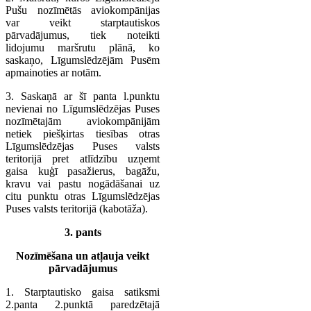
Pušu nozīmētās aviokompānijas
var veikt starptautiskos
pārvadājumus, tiek noteikti
lidojumu maršrutu plānā, ko
saskaņo, Līgumslēdzējām Pusēm
apmainoties ar notām.
3. Saskaņā ar šī panta l.punktu
nevienai no Līgumslēdzējas Puses
nozīmētajām aviokompānijām
netiek piešķirtas tiesības otras
Līgumslēdzējas Puses valsts
teritorijā pret atlīdzību uzņemt
gaisa kuģī pasažierus, bagāžu,
kravu vai pastu nogādāšanai uz
citu punktu otras Līgumslēdzējas
Puses valsts teritorijā (kabotāža).
3. pants
Nozīmēšana un atļauja veikt
pārvadājumus
1. Starptautisko gaisa satiksmi
2.panta 2.punktā paredzētajā