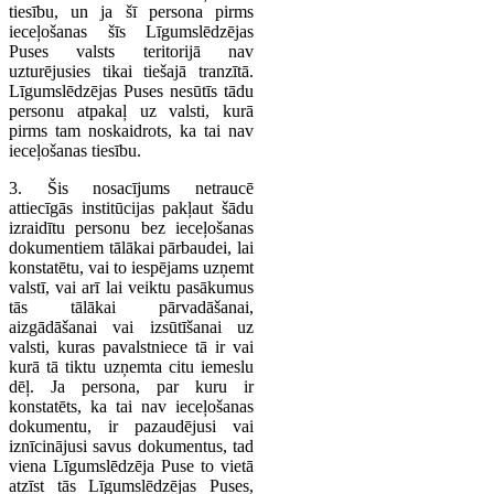
tiesību, un ja šī persona pirms
ieceļošanas šīs Līgumslēdzējas
Puses valsts teritorijā nav
uzturējusies tikai tiešajā tranzītā.
Līgumslēdzējas Puses nesūtīs tādu
personu atpakaļ uz valsti, kurā
pirms tam noskaidrots, ka tai nav
ieceļošanas tiesību.
3. Šis nosacījums netraucē
attiecīgās institūcijas pakļaut šādu
izraidītu personu bez ieceļošanas
dokumentiem tālākai pārbaudei, lai
konstatētu, vai to iespējams uzņemt
valstī, vai arī lai veiktu pasākumus
tās tālākai pārvadāšanai,
aizgādāšanai vai izsūtīšanai uz
valsti, kuras pavalstniece tā ir vai
kurā tā tiktu uzņemta citu iemeslu
dēļ. Ja persona, par kuru ir
konstatēts, ka tai nav ieceļošanas
dokumentu, ir pazaudējusi vai
iznīcinājusi savus dokumentus, tad
viena Līgumslēdzēja Puse to vietā
atzīst tās Līgumslēdzējas Puses,