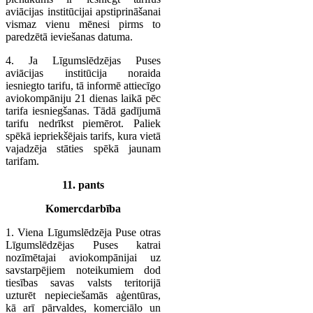
aviācijas institūcijai apstiprināšanai
vismaz vienu mēnesi pirms to
paredzētā ieviešanas datuma.
4. Ja Līgumslēdzējas Puses
aviācijas institūcija noraida
iesniegto tarifu, tā informē attiecīgo
aviokompāniju 21 dienas laikā pēc
tarifa iesniegšanas. Tādā gadījumā
tarifu nedrīkst piemērot. Paliek
spēkā iepriekšējais tarifs, kura vietā
vajadzēja stāties spēkā jaunam
tarifam.
11. pants
Komercdarbība
1. Viena Līgumslēdzēja Puse otras
Līgumslēdzējas Puses katrai
nozīmētajai aviokompānijai uz
savstarpējiem noteikumiem dod
tiesības savas valsts teritorijā
uzturēt nepieciešamās aģentūras,
kā arī pārvaldes, komerciālo un