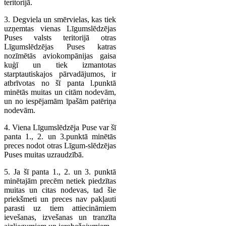
teritorijā.
3. Degviela un smērvielas, kas tiek
uzņemtas vienas Līgumslēdzējas
Puses valsts teritorijā otras
Līgumslēdzējas Puses katras
nozīmētās aviokompānijas gaisa
kuģī un tiek izmantotas
starptautiskajos pārvadājumos, ir
atbrīvotas no šī panta l.punktā
minētās muitas un citām nodevām,
un no iespējamām īpašām patēriņa
nodevām.
4. Viena Līgumslēdzēja Puse var šī
panta 1., 2. un 3.punktā minētās
preces nodot otras Līgum-slēdzējas
Puses muitas uzraudzībā.
5. Ja šī panta 1., 2. un 3. punktā
minētajām precēm netiek piedzītas
muitas un citas nodevas, tad šie
priekšmeti un preces nav pakļauti
parasti uz tiem attiecināmiem
ievešanas, izvešanas un tranzīta