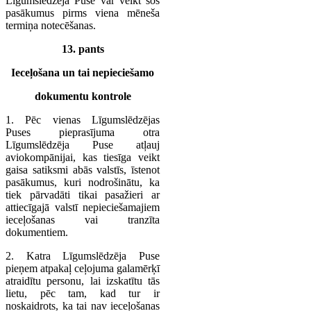
Līgumslēdzēja Puse var veikt šos
pasākumus pirms viena mēneša
termiņa notecēšanas.
13. pants
Ieceļošana un tai nepieciešamo
dokumentu kontrole
1. Pēc vienas Līgumslēdzējas
Puses pieprasījuma otra
Līgumslēdzēja Puse atļauj
aviokompānijai, kas tiesīga veikt
gaisa satiksmi abās valstīs, īstenot
pasākumus, kuri nodrošinātu, ka
tiek pārvadāti tikai pasažieri ar
attiecīgajā valstī nepieciešamajiem
ieceļošanas vai tranzīta
dokumentiem.
2. Katra Līgumslēdzēja Puse
pieņem atpakaļ ceļojuma galamērķī
atraidītu personu, lai izskatītu tās
lietu, pēc tam, kad tur ir
noskaidrots, ka tai nav ieceļošanas