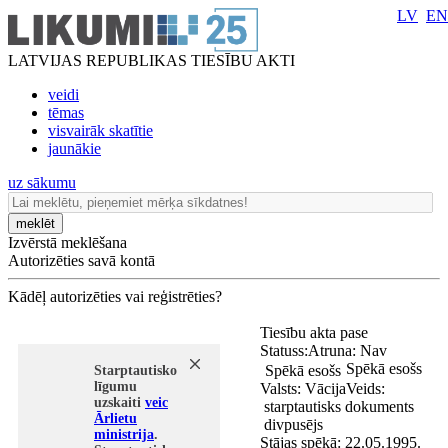
LV
EN
LATVIJAS REPUBLIKAS TIESĪBU AKTI
veidi
tēmas
visvairāk skatītie
jaunākie
uz sākumu
meklēt
Izvērstā meklēšana
Autorizēties savā kontā
Kādēļ autorizēties vai reģistrēties?
Tiesību akta pase
Statuss:
Atruna:
Nav
Spēkā esošs
Spēkā esošs
Starptautisko
līgumu
Valsts:
Vācija
Veids:
uzskaiti
veic
starptautisks dokuments
Ārlietu
divpusējs
ministrija
.
Stājas spēkā:
22.05.1995.