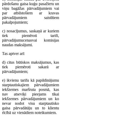
pārdošanu gaisa kuģu pasažieru un
viņu bagāžas pārvadājumiem vai
par atbilstošiem ar kravas
pārvadājumiem saistītiem
pakalpojumiem;
c) nosacījumus, saskaņā ar kuriem
tiek piemēroti tarifi,
pārvadājumucenasvai komisijas
naudas maksājumi.
Tas aptver arī:
d) citus būtiskos maksājumus, kas
tiek piemēroti sakarā ar
pārvadājumiem;
e) ikvienu tarifu kā papildinājumu
starptautiskajiem pārvadājumiem
iekšzemes maršruta posmā, kas
nav atseviķi pieejams tikai
iekšzemes pārvadājumiem un ko
nevar nodot visu starptautisko
gaisa pārvadātāju un to klientu
rīcībā uz vienādiem noteikumiem.