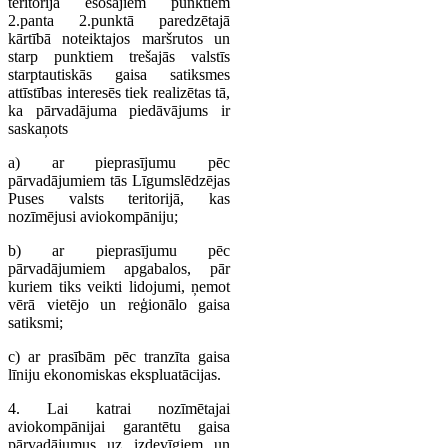
teritorijā esošajiem punktiem
2.panta 2.punktā paredzētajā
kārtībā noteiktajos maršrutos un
starp punktiem trešajās valstīs
starptautiskās gaisa satiksmes
attīstības interesēs tiek realizētas tā,
ka pārvadājuma piedāvājums ir
saskaņots
a) ar pieprasījumu pēc
pārvadājumiem tās Līgumslēdzējas
Puses valsts teritorijā, kas
nozīmējusi aviokompāniju;
b) ar pieprasījumu pēc
pārvadājumiem apgabalos, pār
kuriem tiks veikti lidojumi, ņemot
vērā vietējo un reģionālo gaisa
satiksmi;
c) ar prasībām pēc tranzīta gaisa
līniju ekonomiskas ekspluatācijas.
4. Lai katrai nozīmētajai
aviokompānijai garantētu gaisa
pārvadājumus uz izdevīgiem un