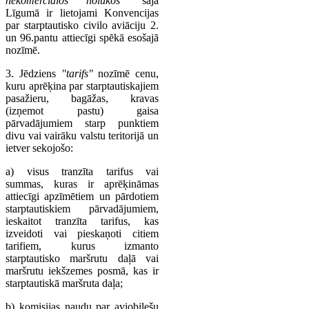
nekomerciālos nolūkos"
šajā
Līgumā ir lietojami Konvencijas
par starptautisko civilo aviāciju 2.
un 96.pantu attiecīgi spēkā esošajā
nozīmē.
3. Jēdziens
"tarifs"
nozīmē cenu,
kuru aprēķina par starptautiskajiem
pasažieru, bagāžas, kravas
(izņemot pastu) gaisa
pārvadājumiem starp punktiem
divu vai vairāku valstu teritorijā un
ietver sekojošo:
a) visus tranzīta tarifus vai
summas, kuras ir aprēķināmas
attiecīgi apzīmētiem un pārdotiem
starptautiskiem pārvadājumiem,
ieskaitot tranzīta tarifus, kas
izveidoti vai pieskaņoti citiem
tarifiem, kurus izmanto
starptautisko maršrutu daļā vai
maršrutu iekšzemes posmā, kas ir
starptautiskā maršruta daļa;
b) komisijas naudu par aviobiļešu