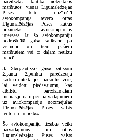
paredzētajā kārtībā noteiktajos
maršrutos, vienas Līgumslēdzējas
Puses katra nozīmētā
aviokompānija ievēro otras
Līgumslēdzējas Puses katras
nozīmētās aviokompānijas
intereses, lai šo aviokompāniju
nodrošinātā gaisa satiksme pa
vieniem un tiem pašiem
maršrutiem vai to daļām netiktu
traucēta.
3. Starptautisko gaisa satiksmi
2.panta 2.punktā paredzētajā
kārtībā noteiktajos maršrutos veic,
lai veidotu piedāvājumu, kas
atbilstu paredzamajam
pieprasījumam pēc pārvadājumiem
uz aviokompāniju nozīmējušās
Līgumslēdzējas Puses valsts
teritoriju un no tās.
Šo aviokompāniju tiesības veikt
pārvadājumus starp otras
Līgumslēdzējas Puses valsts