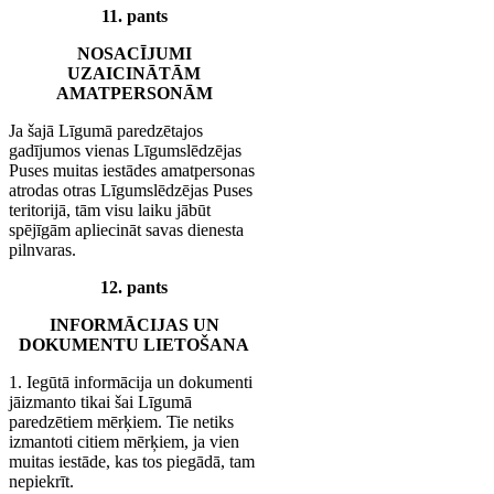
11. pants
NOSACĪJUMI
UZAICINĀTĀM
AMATPERSONĀM
Ja šajā Līgumā paredzētajos
gadījumos vienas Līgumslēdzējas
Puses muitas iestādes amatpersonas
atrodas otras Līgumslēdzējas Puses
teritorijā, tām visu laiku jābūt
spējīgām apliecināt savas dienesta
pilnvaras.
12. pants
INFORMĀCIJAS UN
DOKUMENTU LIETOŠANA
1. Iegūtā informācija un dokumenti
jāizmanto tikai šai Līgumā
paredzētiem mērķiem. Tie netiks
izmantoti citiem mērķiem, ja vien
muitas iestāde, kas tos piegādā, tam
nepiekrīt.