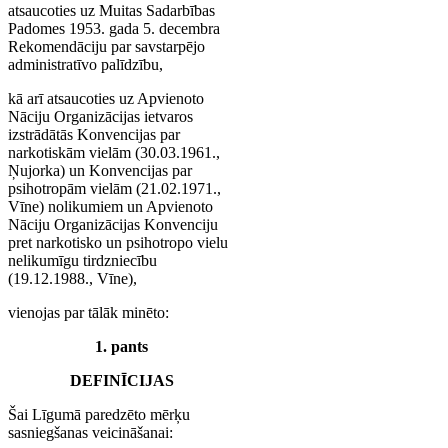
atsaucoties uz Muitas Sadarbības
Padomes 1953. gada 5. decembra
Rekomendāciju par savstarpējo
administratīvo palīdzību,
kā arī atsaucoties uz Apvienoto
Nāciju Organizācijas ietvaros
izstrādātās Konvencijas par
narkotiskām vielām (30.03.1961.,
Ņujorka) un Konvencijas par
psihotropām vielām (21.02.1971.,
Vīne) nolikumiem un Apvienoto
Nāciju Organizācijas Konvenciju
pret narkotisko un psihotropo vielu
nelikumīgu tirdzniecību
(19.12.1988., Vīne),
vienojas par tālāk minēto:
1. pants
DEFINĪCIJAS
Šai Līgumā paredzēto mērķu
sasniegšanas veicināšanai: