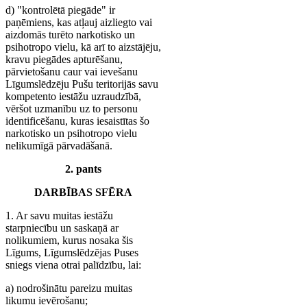
d) "kontrolētā piegāde" ir
paņēmiens, kas atļauj aizliegto vai
aizdomās turēto narkotisko un
psihotropo vielu, kā arī to aizstājēju,
kravu piegādes apturēšanu,
pārvietošanu caur vai ievešanu
Līgumslēdzēju Pušu teritorijās savu
kompetento iestāžu uzraudzībā,
vēršot uzmanību uz to personu
identificēšanu, kuras iesaistītas šo
narkotisko un psihotropo vielu
nelikumīgā pārvadāšanā.
2. pants
DARBĪBAS SFĒRA
1. Ar savu muitas iestāžu
starpniecību un saskaņā ar
nolikumiem, kurus nosaka šis
Līgums, Līgumslēdzējas Puses
sniegs viena otrai palīdzību, lai:
a) nodrošinātu pareizu muitas
likumu ievērošanu;