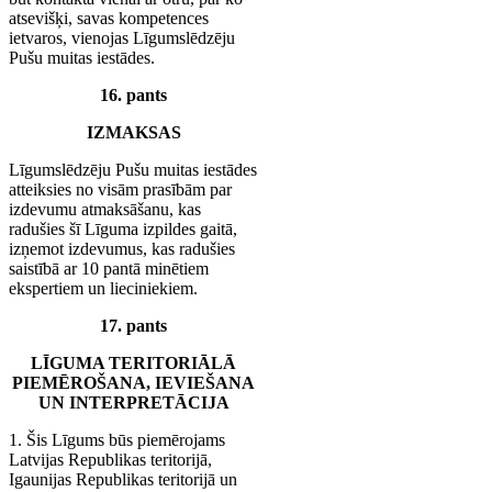
atsevišķi, savas kompetences
ietvaros, vienojas Līgumslēdzēju
Pušu muitas iestādes.
16. pants
IZMAKSAS
Līgumslēdzēju Pušu muitas iestādes
atteiksies no visām prasībām par
izdevumu atmaksāšanu, kas
radušies šī Līguma izpildes gaitā,
izņemot izdevumus, kas radušies
saistībā ar 10 pantā minētiem
ekspertiem un lieciniekiem.
17. pants
LĪGUMA TERITORIĀLĀ
PIEMĒROŠANA, IEVIEŠANA
UN INTERPRETĀCIJA
1. Šis Līgums būs piemērojams
Latvijas Republikas teritorijā,
Igaunijas Republikas teritorijā un