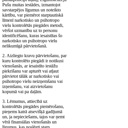
Pušu muitas iestādes, izmantojot
savstarpējos līgumus un noteikto
kārtību, var piemērot starptautiskā
līmenī narkotisko un psihotropo
vielu kontrolētās piegādes metodi,
vēršot uzmanību uz to personu
identificēšanu, kuras iesaistītas šo
narkotisko un psihotropo vielu
nelikumīgā pārvietošanā.
2. Aizliegto kravu pārvietošanu, par
kuru kontrolēto piegādi ir notikusi
vienošanās, ar iesaistīto iestāžu
piekrišanu var apturēt vai atļaut
pārvietot tālāk ar narkotisko vai
psihotropo vielu neizņemšanu vai
izņemšanu, vai aizvietošanu
kopumā vai pa daļām.
3. Lēmumus, attiecībā uz
kontrolētās piegādes piemērošanu,
pieņems katrā atsevišķā gadījumā
un, ja nepieciešams, tajos var ņemt
vērā finansiālas vienošanās un
līgumus, kas noslēgti starp