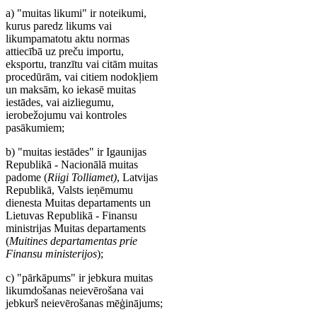
a) "muitas likumi" ir noteikumi,
kurus paredz likums vai
likumpamatotu aktu normas
attiecībā uz preču importu,
eksportu, tranzītu vai citām muitas
procedūrām, vai citiem nodokļiem
un maksām, ko iekasē muitas
iestādes, vai aizliegumu,
ierobežojumu vai kontroles
pasākumiem;
b) "muitas iestādes" ir Igaunijas
Republikā - Nacionālā muitas
padome (
Riigi Tolliamet)
, Latvijas
Republikā, Valsts ieņēmumu
dienesta Muitas departaments un
Lietuvas Republikā - Finansu
ministrijas Muitas departaments
(
Muitines departamentas prie
Finansu ministerijos
);
c) "pārkāpums" ir jebkura muitas
likumdošanas neievērošana vai
jebkurš neievērošanas mēģinājums;