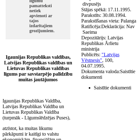
līgumu
divpusējs
pamatteksti
Stājas spēkā:
17.11.1995.
netiek
Parakstīts:
30.08.1994.
apvienoti ar
Parakstīšanas vieta:
Palanga
tajos
izdarītajiem
Ratificēja:
Deklarācija:
Nav
grozījumiem.
Saeima
Depozitārijs:
Latvijas
Republikas Ārlietu
ministrija
Publicēts:
"Latvijas
Igaunijas Republikas valdības,
Vēstnesis"
, 100,
Latvijas Republikas valdības un
04.07.1995.
Lietuvas Republikas valdības
Dokumenta valoda:
Saistītie
līgums par savstarpējo palīdzību
dokumenti
muitas jautājumos
Saistītie dokumenti
Igaunijas Republikas Valdība,
Latvijas Republikas Valdība un
Lietuvas Republikas Valdība
(turpmāk - Līgumslēdzējas Puses),
atzīstot, ka muitas likumu
pārkāpumi ir kaitīgi to valstu
ekonomiskām, finansiālām un