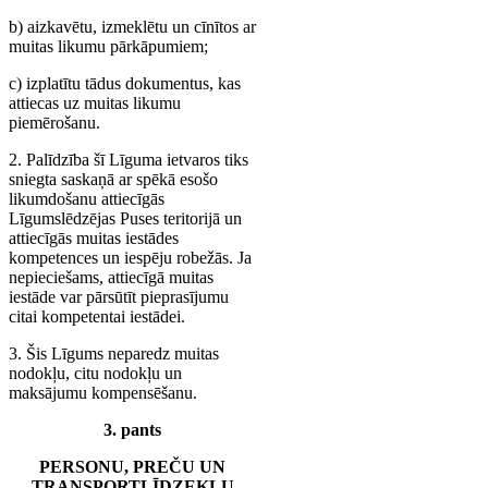
b) aizkavētu, izmeklētu un cīnītos ar
muitas likumu pārkāpumiem;
c) izplatītu tādus dokumentus, kas
attiecas uz muitas likumu
piemērošanu.
2. Palīdzība šī Līguma ietvaros tiks
sniegta saskaņā ar spēkā esošo
likumdošanu attiecīgās
Līgumslēdzējas Puses teritorijā un
attiecīgās muitas iestādes
kompetences un iespēju robežās. Ja
nepieciešams, attiecīgā muitas
iestāde var pārsūtīt pieprasījumu
citai kompetentai iestādei.
3. Šis Līgums neparedz muitas
nodokļu, citu nodokļu un
maksājumu kompensēšanu.
3. pants
PERSONU, PREČU UN
TRANSPORTLĪDZEKĻU