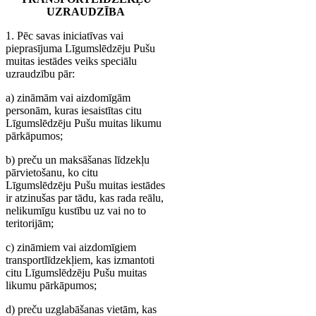
UZRAUDZĪBA
1. Pēc savas iniciatīvas vai
pieprasījuma Līgumslēdzēju Pušu
muitas iestādes veiks speciālu
uzraudzību pār:
a) zināmām vai aizdomīgām
personām, kuras iesaistītas citu
Līgumslēdzēju Pušu muitas likumu
pārkāpumos;
b) preču un maksāšanas līdzekļu
pārvietošanu, ko citu
Līgumslēdzēju Pušu muitas iestādes
ir atzinušas par tādu, kas rada reālu,
nelikumīgu kustību uz vai no to
teritorijām;
c) zināmiem vai aizdomīgiem
transportlīdzekļiem, kas izmantoti
citu Līgumslēdzēju Pušu muitas
likumu pārkāpumos;
d) preču uzglabāšanas vietām, kas