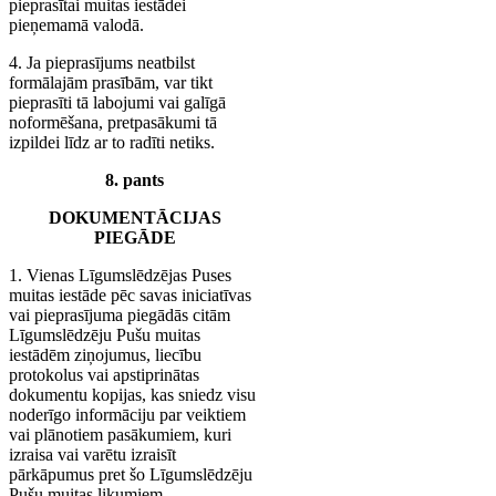
pieprasītai muitas iestādei
pieņemamā valodā.
4. Ja pieprasījums neatbilst
formālajām prasībām, var tikt
pieprasīti tā labojumi vai galīgā
noformēšana, pretpasākumi tā
izpildei līdz ar to radīti netiks.
8. pants
DOKUMENTĀCIJAS
PIEGĀDE
1. Vienas Līgumslēdzējas Puses
muitas iestāde pēc savas iniciatīvas
vai pieprasījuma piegādās citām
Līgumslēdzēju Pušu muitas
iestādēm ziņojumus, liecību
protokolus vai apstiprinātas
dokumentu kopijas, kas sniedz visu
noderīgo informāciju par veiktiem
vai plānotiem pasākumiem, kuri
izraisa vai varētu izraisīt
pārkāpumus pret šo Līgumslēdzēju
Pušu muitas likumiem.