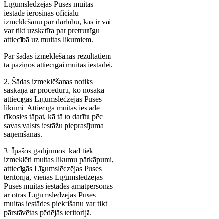
Līgumslēdzējas Puses muitas
iestāde ierosinās oficiālu
izmeklēšanu par darbību, kas ir vai
var tikt uzskatīta par pretrunīgu
attiecībā uz muitas likumiem.
Par šādas izmeklēšanas rezultātiem
tā paziņos attiecīgai muitas iestādei.
2. Šādas izmeklēšanas notiks
saskaņā ar procedūru, ko nosaka
attiecīgās Līgumslēdzējas Puses
likumi. Attiecīgā muitas iestāde
rīkosies tāpat, kā tā to darītu pēc
savas valsts iestāžu pieprasījuma
saņemšanas.
3. Īpašos gadījumos, kad tiek
izmeklēti muitas likumu pārkāpumi,
attiecīgās Līgumslēdzējas Puses
teritorijā, vienas Līgumslēdzējas
Puses muitas iestādes amatpersonas
ar otras Līgumslēdzējas Puses
muitas iestādes piekrišanu var tikt
pārstāvētas pēdējās teritorijā.