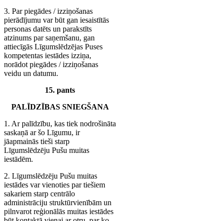
3. Par piegādes / izziņošanas
pierādījumu var būt gan iesaistītās
personas datēts un parakstīts
atzinums par saņemšanu, gan
attiecīgās Līgumslēdzējas Puses
kompetentas iestādes izziņa,
norādot piegādes / izziņošanas
veidu un datumu.
15. pants
PALĪDZĪBAS SNIEGŠANA
1. Ar palīdzību, kas tiek nodrošināta
saskaņā ar šo Līgumu, ir
jāapmainās tieši starp
Līgumslēdzēju Pušu muitas
iestādēm.
2. Līgumslēdzēju Pušu muitas
iestādes var vienoties par tiešiem
sakariem starp centrālo
administrāciju struktūrvienībām un
pilnvarot reģionālās muitas iestādes
būt kontaktā vienai ar otru, par ko