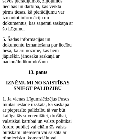
savos pierādījumos, ziņojumos,
liecībās un darbība, kas veikta
pirms tiesas, kā pierādījumu var
izmantot informāciju un
dokumentus, kas saņemti saskaņā ar
šo Līgumu.
5. Šādas informācijas un
dokumentu izmantošana par liecību
tiesā, kā arī nozīme, kas tiem
jāpiešķir, jānosaka saskaņā ar
nacionālo likumdošanu.
13. pants
IZŅĒMUMI NO SAISTĪBAS
SNIEGT PALĪDZĪBU
1. Ja vienas Līgumslēdzējas Puses
muitas iestāde uzskata, ka saskaņā
ar pieprasīto palīdzību tā var būt
kaitīga tās suverenitātei, drošībai,
valstiskai kārtībai un valsts politikai
(ordre public) vai citām šīs valsts
būtiskām interesēm vai saistīta ar
rūpniecisku, komerciālu vai