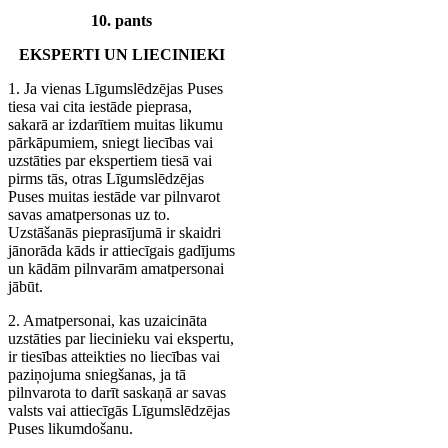
10. pants
EKSPERTI UN LIECINIEKI
1. Ja vienas Līgumslēdzējas Puses
tiesa vai cita iestāde pieprasa,
sakarā ar izdarītiem muitas likumu
pārkāpumiem, sniegt liecības vai
uzstāties par ekspertiem tiesā vai
pirms tās, otras Līgumslēdzējas
Puses muitas iestāde var pilnvarot
savas amatpersonas uz to.
Uzstāšanās pieprasījumā ir skaidri
jānorāda kāds ir attiecīgais gadījums
un kādām pilnvarām amatpersonai
jābūt.
2. Amatpersonai, kas uzaicināta
uzstāties par liecinieku vai ekspertu,
ir tiesības atteikties no liecības vai
paziņojuma sniegšanas, ja tā
pilnvarota to darīt saskaņā ar savas
valsts vai attiecīgās Līgumslēdzējas
Puses likumdošanu.