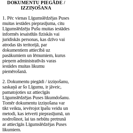
DOKUMENTU PIEGĀDE /
IZZIŅOŠANA
1. Pēc vienas Līgumslēdzējas Puses
muitas iestādes pieprasījuma, citu
Līgumslēdzēju Pušu muitas iestādes
informēs iesaistītās fiziskās vai
juridiskās personas, kas dzīvo vai
atrodas tās teritorijā, par
dokumentiem attiecībā uz
pasākumiem un lēmumiem, kurus
pieņem administratīvās varas
iestādes muitas likumu
piemērošanā.
2. Dokumentu piegādi / izziņošanu,
saskaņā ar šo Līgumu, ir jāveic,
pamatojoties uz attiecīgās
Līgumslēdzējas Puses likumdošanu.
Tomēr dokumentu izziņošana var
tikt veikta, ievērojot īpašu veidu un
metodi, kas ietverti pieprasījumā, un
nodrošinot, lai tas nebūtu pretrunā
ar attiecīgās Līgumslēdzējas Puses
likumiem.