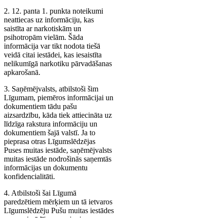
2. 12. panta 1. punkta noteikumi
neattiecas uz informāciju, kas
saistīta ar narkotiskām un
psihotropām vielām. Šāda
informācija var tikt nodota tiešā
veidā citai iestādei, kas iesaistīta
nelikumīgā narkotiku pārvadāšanas
apkarošanā.
3. Saņēmējvalsts, atbilstoši šim
Līgumam, piemēros informācijai un
dokumentiem tādu pašu
aizsardzību, kāda tiek attiecināta uz
līdzīga rakstura informāciju un
dokumentiem šajā valstī. Ja to
pieprasa otras Līgumslēdzējas
Puses muitas iestāde, saņēmējvalsts
muitas iestāde nodrošinās saņemtās
informācijas un dokumentu
konfidencialitāti.
4. Atbilstoši šai Līgumā
paredzētiem mērķiem un tā ietvaros
Līgumslēdzēju Pušu muitas iestādes