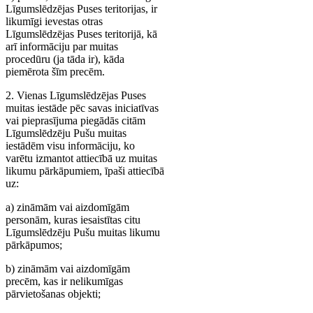
Līgumslēdzējas Puses teritorijas, ir
likumīgi ievestas otras
Līgumslēdzējas Puses teritorijā, kā
arī informāciju par muitas
procedūru (ja tāda ir), kāda
piemērota šīm precēm.
2. Vienas Līgumslēdzējas Puses
muitas iestāde pēc savas iniciatīvas
vai pieprasījuma piegādās citām
Līgumslēdzēju Pušu muitas
iestādēm visu informāciju, ko
varētu izmantot attiecībā uz muitas
likumu pārkāpumiem, īpaši attiecībā
uz:
a) zināmām vai aizdomīgām
personām, kuras iesaistītas citu
Līgumslēdzēju Pušu muitas likumu
pārkāpumos;
b) zināmām vai aizdomīgām
precēm, kas ir nelikumīgas
pārvietošanas objekti;