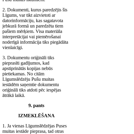
2. Dokumenti, kurus paredzējis šis
Līgums, var tikt aizvietoti ar
datorinformāciju, kas sagatavota
jebkurā formā un paredzēta tiem
pašiem mērķiem. Visa materiāla
interpretācijai vai piemērošanai
noderīgā informācija tiks piegādāta
vienlaicīgi.
3. Dokumentu oriģināli tiks
pieprasīti gadījumos, kad
apstiprinātās kopijas nebūs
pietiekamas. No citām
Līgumslēdzēju Pušu muitas
iestādēm saņemtie dokumentu
oriģināli tiks atdoti pēc iespējas
ātrākā laikā.
9. pants
IZMEKLĒŠANA
1. Ja vienas Līgumslēdzējas Puses
muitas iestāde pieprasa, tad otras