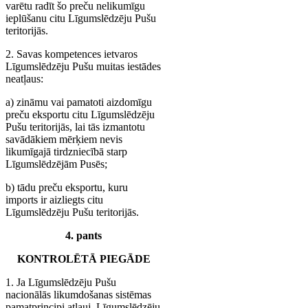
varētu radīt šo preču nelikumīgu
ieplūšanu citu Līgumslēdzēju Pušu
teritorijās.
2. Savas kompetences ietvaros
Līgumslēdzēju Pušu muitas iestādes
neatļaus:
a) zināmu vai pamatoti aizdomīgu
preču eksportu citu Līgumslēdzēju
Pušu teritorijās, lai tās izmantotu
savādākiem mērķiem nevis
likumīgajā tirdzniecībā starp
Līgumslēdzējām Pusēs;
b) tādu preču eksportu, kuru
imports ir aizliegts citu
Līgumslēdzēju Pušu teritorijās.
4. pants
KONTROLĒTĀ PIEGĀDE
1. Ja Līgumslēdzēju Pušu
nacionālās likumdošanas sistēmas
pamatprincipi atļauj, Līgumslēdzēju