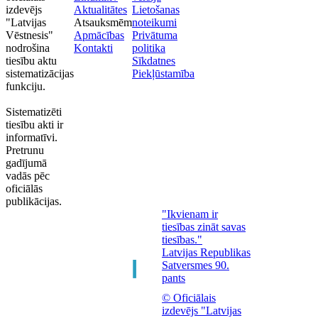
izdevējs
Aktualitātes
Lietošanas
"Latvijas
Atsauksmēm
noteikumi
Vēstnesis"
Apmācības
Privātuma
nodrošina
Kontakti
politika
tiesību aktu
Sīkdatnes
sistematizācijas
Piekļūstamība
funkciju.
Sistematizēti
tiesību akti ir
informatīvi.
Pretrunu
gadījumā
vadās pēc
oficiālās
publikācijas.
"Ikvienam ir
tiesības zināt savas
tiesības."
Latvijas Republikas
Satversmes 90.
pants
© Oficiālais
izdevējs "Latvijas