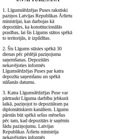
1. Līgumslēdzējas Puses rakstiski
paziņos Latvijas Republikas Ārlietu
ministrijai, kas darbojas kā
depozitārs, ka konstitucionālās
prasības, lai šis Līgums stātos spēkā
to teritorijās, ir izpildītas.
2. Šis Līgums stāsies spēkā 30
dienas pēc pēdējā paziņojuma
saņemšanas. Depozitārs
nekavējoties informēs
Līgumslēdzējas Puses par katra
depozīta saņemšanu un spēkā
stāšanās datumu.
3. Katra Līgumslēdzējas Puse var
pārtraukt Līguma darbību jebkurā
laikā, paziņojot to depozitāram pa
diplomātiskiem kanāliem. Līgums
pārstās būt spēkā sešus mēnešus
pēc tam, kad depozitārs ir saņēmis
šādu paziņojumu. Latvijas
Republikas Ārlietu ministrija
nekavējoties informēs