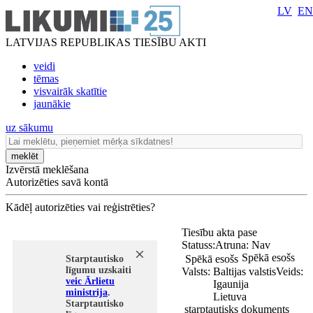
LV
EN
LATVIJAS REPUBLIKAS TIESĪBU AKTI
veidi
tēmas
visvairāk skatītie
jaunākie
uz sākumu
meklēt
Izvērstā meklēšana
Autorizēties savā kontā
Kādēļ autorizēties vai reģistrēties?
Tiesību akta pase
Statuss:
Atruna:
Nav
Spēkā esošs
Spēkā esošs
Starptautisko
līgumu uzskaiti
Valsts:
Baltijas valstis
Veids:
veic Ārlietu
Igaunija
ministrija
.
Lietuva
Starptautisko
starptautisks dokuments