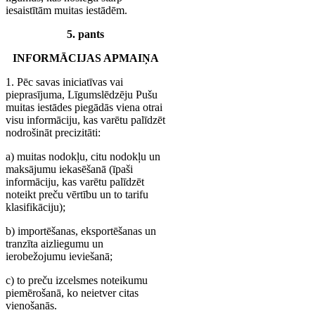
iesaistītām muitas iestādēm.
5. pants
INFORMĀCIJAS APMAIŅA
1. Pēc savas iniciatīvas vai
pieprasījuma, Līgumslēdzēju Pušu
muitas iestādes piegādās viena otrai
visu informāciju, kas varētu palīdzēt
nodrošināt precizitāti:
a) muitas nodokļu, citu nodokļu un
maksājumu iekasēšanā (īpaši
informāciju, kas varētu palīdzēt
noteikt preču vērtību un to tarifu
klasifikāciju);
b) importēšanas, eksportēšanas un
tranzīta aizliegumu un
ierobežojumu ieviešanā;
c) to preču izcelsmes noteikumu
piemērošanā, ko neietver citas
vienošanās.