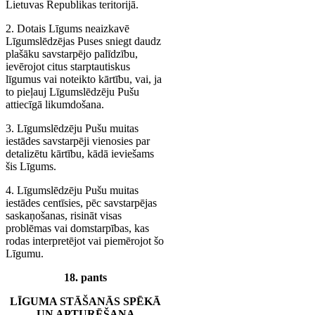
Lietuvas Republikas teritorijā.
2. Dotais Līgums neaizkavē
Līgumslēdzējas Puses sniegt daudz
plašāku savstarpējo palīdzību,
ievērojot citus starptautiskus
līgumus vai noteikto kārtību, vai, ja
to pieļauj Līgumslēdzēju Pušu
attiecīgā likumdošana.
3. Līgumslēdzēju Pušu muitas
iestādes savstarpēji vienosies par
detalizētu kārtību, kādā ieviešams
šis Līgums.
4. Līgumslēdzēju Pušu muitas
iestādes centīsies, pēc savstarpējas
saskaņošanas, risināt visas
problēmas vai domstarpības, kas
rodas interpretējot vai piemērojot šo
Līgumu.
18. pants
LĪGUMA STĀŠANĀS SPĒKĀ
UN APTURĒŠANA