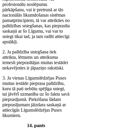
profesionālu noslēpumu
pārkāpšanu, vai ir pretrunā ar tās
nacionālās likumdošanas sistēmas
pamatprincipiem, tā var atteikties no
palīdzības sniegšanas, kas pieprasīta
saskaņā ar šo Līgumu, vai var to
sniegt tikai tad, ja tam radīti attiecīgi
apstākļi.
2. Ja palīdzība sniegšana tiek
atteikta, lēmums un atteikuma
iemesli pieprasītājas muitas iestādei
nekavējoties ir jāpaziņo rakstiski.
3. Ja vienas Līgumslēdzējas Puses
muitas iestāde pieprasa palīdzību,
kuru tā pati nebūtu spējīga sniegt,
tai jāvērš uzmanība uz šo faktu savā
pieprasījumā. Piekrišana šādam
pieprasījumam jāizdara saskaņā ar
attiecīgās Līgumslēdzējas Puses
likumiem.
14. pants