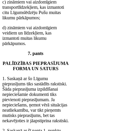
c) zināmiem vai aizdomīgiem
transportlīdzekļiem, kas izmantoti
citu Līgumslēdzēju Pušu muitas
likumu pārkāpumos;
d) zināmiem vai aizdomīgiem
veidiem un līdzekļiem, kas
izmantoti muitas likumu
pārkāpumos.
7. pants
PALĪDZĪBAS PIEPRASĪJUMA
FORMA UN SATURS
1. Saskaņā ar šo Līgumu
pieprasījums tiks sastādīts rakstiski.
Šāda pieprasījuma izpildīšanai
nepieciešamie dokumenti tiks
pievienoti pieprasījumam. Ja
nepieciešams, ņemot vērā situācijas
neatliekamību, var tikt pieņemts
mutisks pieprasījums, bet tas
nekavējoties ir jāapstiprina rakstiski.
2. Saskaņā ar šī panta 1. punktu,