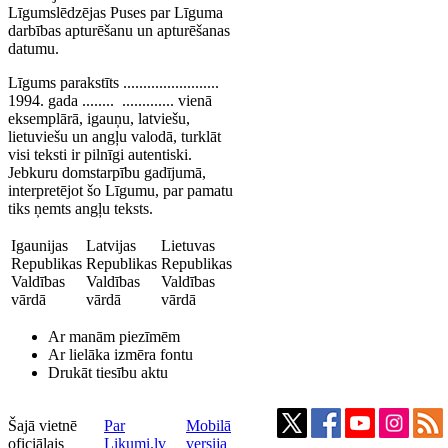
Līgumslēdzējas Puses par Līguma
darbības apturēšanu un apturēšanas
datumu.
Līgums parakstīts ........................
1994. gada ........ ............. vienā
eksemplārā, igauņu, latviešu,
lietuviešu un angļu valodā, turklāt
visi teksti ir pilnīgi autentiski.
Jebkuru domstarpību gadījumā,
interpretējot šo Līgumu, par pamatu
tiks ņemts angļu teksts.
Igaunijas
Latvijas
Lietuvas
Republikas
Republikas
Republikas
Valdības
Valdības
Valdības
vārdā
vārdā
vārdā
Ar manām piezīmēm
Ar lielāka izmēra fontu
Drukāt tiesību aktu
Šajā vietnē
Par
Mobilā
oficiālais
Likumi.lv
versija