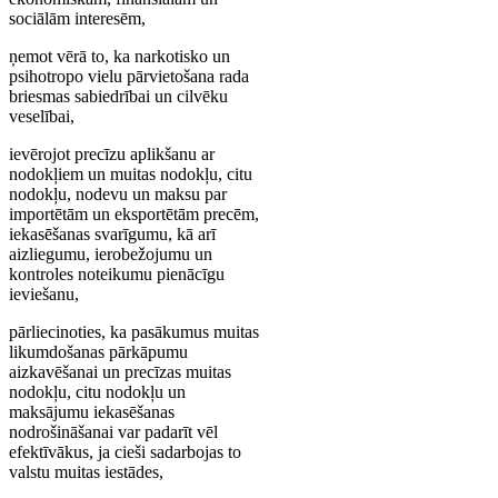
sociālām interesēm,
ņemot vērā to, ka narkotisko un
psihotropo vielu pārvietošana rada
briesmas sabiedrībai un cilvēku
veselībai,
ievērojot precīzu aplikšanu ar
nodokļiem un muitas nodokļu, citu
nodokļu, nodevu un maksu par
importētām un eksportētām precēm,
iekasēšanas svarīgumu, kā arī
aizliegumu, ierobežojumu un
kontroles noteikumu pienācīgu
ieviešanu,
pārliecinoties, ka pasākumus muitas
likumdošanas pārkāpumu
aizkavēšanai un precīzas muitas
nodokļu, citu nodokļu un
maksājumu iekasēšanas
nodrošināšanai var padarīt vēl
efektīvākus, ja cieši sadarbojas to
valstu muitas iestādes,