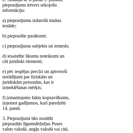
pieprasījums ietvers sekojošu
informāciju:
a) pieprasījumu izdarošā muitas
iestāde;
b) pieprasītie pasākumi;
c) pieprasījuma subjekts un iemesls;
d) iesaistītie likumu noteikumi un
citi juridiski elementi;
e) pēc iespējas precīzi un aptveroši
norādījumi par fiziskām un
juridiskām personām, kas ir
izmeklēšanas mērķis;
f) izmantojamo faktu kopsavilkums,
izņemot gadījumos, kuri paredzēti
14. pantā.
3. Pieprasījumi tiks nosūtīti
pieprasītās līgumslēdzējas Puses
valsts valodā, angļu valodā vai citā,