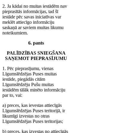
2. Ja kādai no muitas iestādēm nav
pieprasītās informācijas, tad šī
iestāde pēc savas iniciatīvas var
meklēt attiecīgo informāciju
saskaņā ar saviem muitas likumu
noteikumiem.
6. pants
PALĪDZĪBAS SNIEGŠANA
SAŅEMOT PIEPRASĪJUMU
1. Pēc pieprasījumu, vienas
Līgumslēdzējas Puses muitas
iestāde, piegādās citām
Līgumslēdzēju Pušu muitas
iestādēm tālāk minēto informāciju
par to, vai:
a) preces, kas ievestas attiecīgās
Līgumslēdzējas Puses teritorijā, ir
likumīgi izvestas no otras
Līgumslēdzējas Puses teritorijas;
b) preces, kas izvestas no attiecīgās