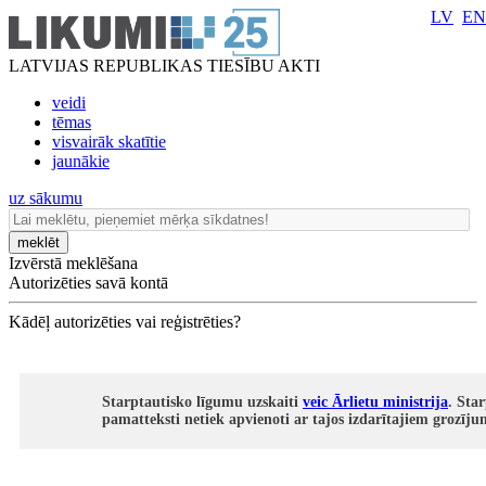
LV
EN
LATVIJAS REPUBLIKAS TIESĪBU AKTI
veidi
tēmas
visvairāk skatītie
jaunākie
uz sākumu
meklēt
Izvērstā meklēšana
Autorizēties savā kontā
Kādēļ autorizēties vai reģistrēties?
Starptautisko līgumu uzskaiti
veic Ārlietu ministrija
. Sta
pamatteksti netiek apvienoti ar tajos izdarītajiem grozīj