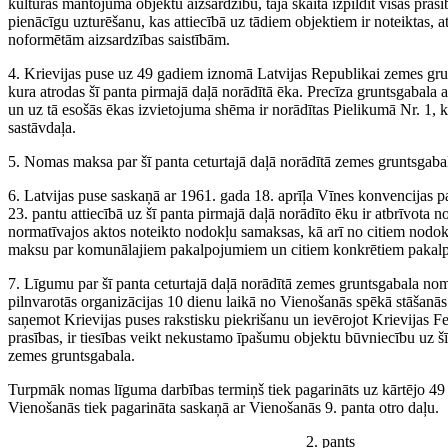
kultūras mantojuma objektu aizsardzību, tajā skaitā izpildīt visas pras
pienācīgu uzturēšanu, kas attiecībā uz tādiem objektiem ir noteiktas, at
noformētām aizsardzības saistībām.
4. Krievijas puse uz 49 gadiem iznomā Latvijas Republikai zemes grun
kura atrodas šī panta pirmajā daļā norādītā ēka. Precīza gruntsgabala a
un uz tā esošās ēkas izvietojuma shēma ir norādītas Pielikumā Nr. 1,
sastāvdaļa.
5. Nomas maksa par šī panta ceturtajā daļā norādītā zemes gruntsgabal
6. Latvijas puse saskaņā ar 1961. gada 18. aprīļa Vīnes konvencijas p
23. pantu attiecībā uz šī panta pirmajā daļā norādīto ēku ir atbrīvota 
normatīvajos aktos noteikto nodokļu samaksas, kā arī no citiem nod
maksu par komunālajiem pakalpojumiem un citiem konkrētiem pakal
7. Līgumu par šī panta ceturtajā daļā norādītā zemes gruntsgabala n
pilnvarotās organizācijas 10 dienu laikā no Vienošanās spēkā stāšanās 
saņemot Krievijas puses rakstisku piekrišanu un ievērojot Krievijas F
prasības, ir tiesības veikt nekustamo īpašumu objektu būvniecību uz šī
zemes gruntsgabala.
Turpmāk nomas līguma darbības termiņš tiek pagarināts uz kārtējo 49
Vienošanās tiek pagarināta saskaņā ar Vienošanās 9. panta otro daļu.
2. pants