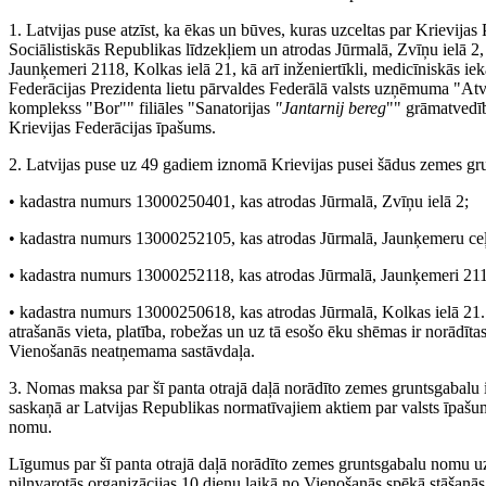
1. Latvijas puse atzīst, ka ēkas un būves, kuras uzceltas par Krievija
Sociālistiskās Republikas līdzekļiem un atrodas Jūrmalā, Zvīņu ielā 2
Jaunķemeri 2118, Kolkas ielā 21, kā arī inženiertīkli, medicīniskās iekā
Federācijas Prezidenta lietu pārvaldes Federālā valsts uzņēmuma "At
komplekss "Bor"" filiāles "Sanatorijas
"Jantarnij bereg
"" grāmatvedīb
Krievijas Federācijas īpašums.
2. Latvijas puse uz 49 gadiem iznomā Krievijas pusei šādus zemes gr
• kadastra numurs 13000250401, kas atrodas Jūrmalā, Zvīņu ielā 2;
• kadastra numurs 13000252105, kas atrodas Jūrmalā, Jaunķemeru ceļ
• kadastra numurs 13000252118, kas atrodas Jūrmalā, Jaunķemeri 21
• kadastra numurs 13000250618, kas atrodas Jūrmalā, Kolkas ielā 21.
atrašanās vieta, platība, robežas un uz tā esošo ēku shēmas ir norādītas
Vienošanās neatņemama sastāvdaļa.
3. Nomas maksa par šī panta otrajā daļā norādīto zemes gruntsgabalu 
saskaņā ar Latvijas Republikas normatīvajiem aktiem par valsts īpaš
nomu.
Līgumus par šī panta otrajā daļā norādīto zemes gruntsgabalu nomu 
pilnvarotās organizācijas 10 dienu laikā no Vienošanās spēkā stāšanās