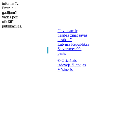
informatīvi.
Pretrunu
gadījumā
vadās pēc
oficiālās
publikācijas.
"Ikvienam ir
tiesības zināt savas
tiesības."
Latvijas Republikas
Satversmes 90.
pants
© Oficiālais
izdevējs "Latvijas
Vēstnesis"