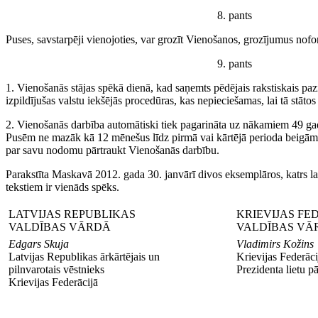
8. pants
Puses, savstarpēji vienojoties, var grozīt Vienošanos, grozījumus nofo
9. pants
1. Vienošanās stājas spēkā dienā, kad saņemts pēdējais rakstiskais paz
izpildījušas valstu iekšējās procedūras, kas nepieciešamas, lai tā stāto
2. Vienošanās darbība automātiski tiek pagarināta uz nākamiem 49 ga
Pusēm ne mazāk kā 12 mēnešus līdz pirmā vai kārtējā perioda beigām r
par savu nodomu pārtraukt Vienošanās darbību.
Parakstīta Maskavā 2012. gada 30. janvārī divos eksemplāros, katrs l
tekstiem ir vienāds spēks.
LATVIJAS REPUBLIKAS
KRIEVIJAS FE
VALDĪBAS VĀRDĀ
VALDĪBAS VĀ
Edgars Skuja
Vladimirs Kožins
Latvijas Republikas ārkārtējais un
Krievijas Federāci
pilnvarotais vēstnieks
Prezidenta lietu p
Krievijas Federācijā