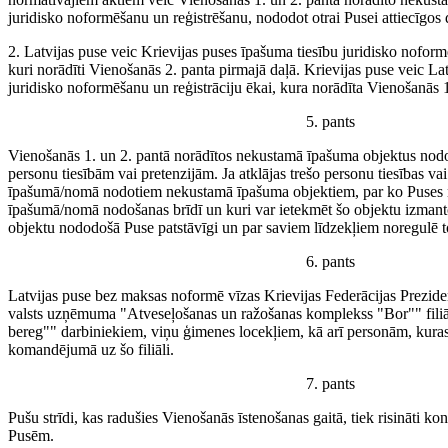
juridisko noformēšanu un reģistrēšanu, nododot otrai Pusei attiecīgo
2. Latvijas puse veic Krievijas puses īpašuma tiesību juridisko noform
kuri norādīti Vienošanās 2. panta pirmajā daļā. Krievijas puse veic La
juridisko noformēšanu un reģistrāciju ēkai, kura norādīta Vienošanās 1
5. pants
Vienošanās 1. un 2. pantā norādītos nekustamā īpašuma objektus nod
personu tiesībām vai pretenzijām. Ja atklājas trešo personu tiesības vai
īpašumā/nomā nodotiem nekustamā īpašuma objektiem, par ko Puses n
īpašumā/nomā nodošanas brīdī un kuri var ietekmēt šo objektu izman
objektu nododošā Puse patstāvīgi un par saviem līdzekļiem noregulē t
6. pants
Latvijas puse bez maksas noformē vīzas Krievijas Federācijas Preziden
valsts uzņēmuma "Atveseļošanas un ražošanas komplekss "Bor"" filiāl
bereg"" darbiniekiem, viņu ģimenes locekļiem, kā arī personām, kuras 
komandējumā uz šo filiāli.
7. pants
Pušu strīdi, kas radušies Vienošanās īstenošanas gaitā, tiek risināti kon
Pusēm.