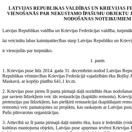
LATVIJAS REPUBLIKAS VALDĪBAS UN KRIEVIJAS F
VIENOŠANĀS PAR NEKUSTAMO ĪPAŠUMU OBJEKTU
NODOŠANAS NOTEIKUMIEM
Latvijas Republikas valdība un Krievijas Federācijas valdība, turpmā
lai veicinātu labas kaimiņattiecības starp Latvijas Republiku un Krievi
ir vienojušās par turpmāko.
1. pants
1. Krievijas puse līdz 2014. gada 31. decembrim nodod Latvijas Repu
Republikas vēstniecības Krievijas Federācijā vajadzībām ēku
Boļšoj A
Maskavā, ar kopējo platību 641,1 kv.m.
2. Krievijas puse pirms šī panta pirmajā daļā norādītās ēkas nodošana
par saviem līdzekļiem veic tās restaurāciju (kapitālo remontu). Krievi
pretenzijas par līdzekļiem, kas piešķirti restaurācijai (kapitālajam rem
remontu) veic pamatojoties uz projektu, kas saskaņots ar Latvijas pusi
Pušu pilnvarotas organizācijas.
3. Attiecībā uz šī panta pirmajā daļā minēto ēku, kura ir federālās (vis
kultūras mantojuma objekts, Latvijas puse apņemas ievērot Krievijas 