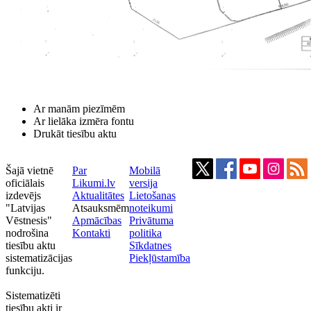
Ar manām piezīmēm
Ar lielāka izmēra fontu
Drukāt tiesību aktu
Šajā vietnē
Par
Mobilā
oficiālais
Likumi.lv
versija
izdevējs
Aktualitātes
Lietošanas
"Latvijas
Atsauksmēm
noteikumi
Vēstnesis"
Apmācības
Privātuma
nodrošina
Kontakti
politika
tiesību aktu
Sīkdatnes
sistematizācijas
Piekļūstamība
funkciju.
Sistematizēti
tiesību akti ir