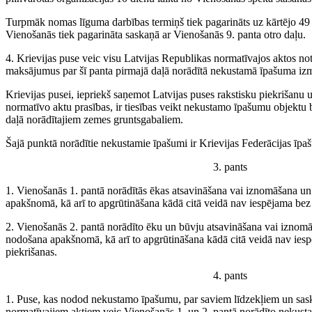
Turpmāk nomas līguma darbības termiņš tiek pagarināts uz kārtējo 49
Vienošanās tiek pagarināta saskaņā ar Vienošanās 9. panta otro daļu.
4. Krievijas puse veic visu Latvijas Republikas normatīvajos aktos n
maksājumus par šī panta pirmajā daļā norādītā nekustamā īpašuma iz
Krievijas pusei, iepriekš saņemot Latvijas puses rakstisku piekrišanu 
normatīvo aktu prasības, ir tiesības veikt nekustamo īpašumu objektu b
daļā norādītajiem zemes gruntsgabaliem.
Šajā punktā norādītie nekustamie īpašumi ir Krievijas Federācijas īpa
3. pants
1. Vienošanās 1. pantā norādītās ēkas atsavināšana vai iznomāšana u
apakšnomā, kā arī to apgrūtināšana kādā citā veidā nav iespējama bez 
2. Vienošanās 2. pantā norādīto ēku un būvju atsavināšana vai iznom
nodošana apakšnomā, kā arī to apgrūtināšana kādā citā veidā nav iesp
piekrišanas.
4. pants
1. Puse, kas nodod nekustamo īpašumu, par saviem līdzekļiem un sask
normatīvajiem aktiem veic Vienošanās 1. un 2. pantā norādīto neku