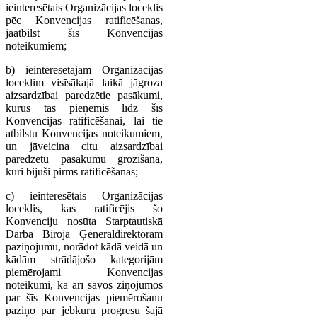
ieinteresētais Organizācijas loceklis
pēc Konvencijas ratificēšanas,
jāatbilst šīs Konvencijas
noteikumiem;
b) ieinteresētajam Organizācijas
loceklim visīsākajā laikā jāgroza
aizsardzībai paredzētie pasākumi,
kurus tas pieņēmis līdz šīs
Konvencijas ratificēšanai, lai tie
atbilstu Konvencijas noteikumiem,
un jāveicina citu aizsardzībai
paredzētu pasākumu grozīšana,
kuri bijuši pirms ratificēšanas;
c) ieinteresētais Organizācijas
loceklis, kas ratificējis šo
Konvenciju nosūta Starptautiskā
Darba Biroja Ģenerāldirektoram
paziņojumu, norādot kādā veidā un
kādām strādājošo kategorijām
piemērojami Konvencijas
noteikumi, kā arī savos ziņojumos
par šīs Konvencijas piemērošanu
paziņo par jebkuru progresu šajā