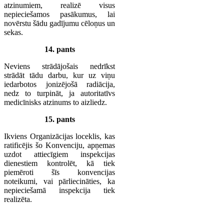
atzinumiem, realizē visus
nepieciešamos pasākumus, lai
novērstu šādu gadījumu cēloņus un
sekas.
14. pants
Neviens strādājošais nedrīkst
strādāt tādu darbu, kur uz viņu
iedarbotos jonizējošā radiācija,
nedz to turpināt, ja autoritatīvs
medicīnisks atzinums to aizliedz.
15. pants
Ikviens Organizācijas loceklis, kas
ratificējis šo Konvenciju, apņemas
uzdot attiecīgiem inspekcijas
dienestiem kontrolēt, kā tiek
piemēroti šīs konvencijas
noteikumi, vai pārliecināties, ka
nepieciešamā inspekcija tiek
realizēta.