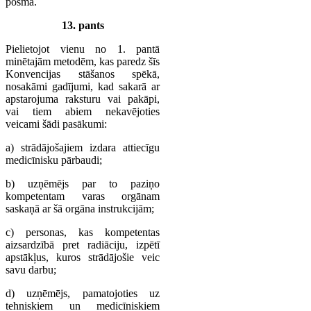
posma.
13. pants
Pielietojot vienu no 1. pantā
minētajām metodēm, kas paredz šīs
Konvencijas stāšanos spēkā,
nosakāmi gadījumi, kad sakarā ar
apstarojuma raksturu vai pakāpi,
vai tiem abiem nekavējoties
veicami šādi pasākumi:
a) strādājošajiem izdara attiecīgu
medicīnisku pārbaudi;
b) uzņēmējs par to paziņo
kompetentam varas orgānam
saskaņā ar šā orgāna instrukcijām;
c) personas, kas kompetentas
aizsardzībā pret radiāciju, izpētī
apstākļus, kuros strādājošie veic
savu darbu;
d) uzņēmējs, pamatojoties uz
tehniskiem un medicīniskiem