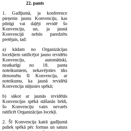
22. pants
1. Gadījumā, ja konference
pieņems jaunu Konvenciju, kas
pilnīgi vai daļēji revidē šo
Konvenciju, un, ja jaunā
Konvencijā nebūs paredzēts
pretējais, tad:
a) kādam no Organizācijas
locekļiem ratificējot jauno revidēto
Konvenciju, automātiski,
neatkarīgi no 18. panta
noteikumiem, nekavējoties tiks
denonsēta šī Konvencija, ar
noteikumu, ka jaunā revidētā
Konvencija stājusies spēkā;
b) sākot ar jaunās revidētās
Konvencijas spēkā stāšanās brīdi,
šo Konvenciju vairs nevarēs
ratificēt Organizācijas locekļi.
2. Šī Konvencija katrā gadījumā
paliek spēkā pēc formas un satura