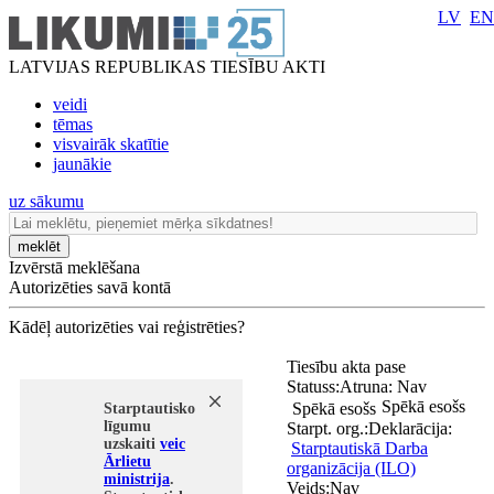
LV
EN
LATVIJAS REPUBLIKAS TIESĪBU AKTI
veidi
tēmas
visvairāk skatītie
jaunākie
uz sākumu
meklēt
Izvērstā meklēšana
Autorizēties savā kontā
Kādēļ autorizēties vai reģistrēties?
Tiesību akta pase
Statuss:
Atruna:
Nav
Spēkā esošs
Spēkā esošs
Starptautisko
līgumu
Starpt. org.:
Deklarācija:
uzskaiti
veic
Starptautiskā Darba
Ārlietu
organizācija (ILO)
ministrija
.
Veids:
Nav