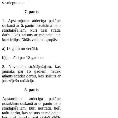
sasniegumus.
7. pants
1. Apstarojuma attiecīga pakāpe
saskaņā ar 6. pantu nosakāma tiem
strādājošajiem, kuri tieši strādā
darbu, kas saistīts ar radiāciju, un
kuri ietilpst šādās vecuma grupās:
a) 18 gadu un vecāki;
b) jaunāki par 18 gadiem.
2. Nevienam strādājošajam, kas
jaunāks par 16 gadiem, netiek
atļauts strādāt darbu, kas saistīts ar
jonizējošo radiāciju.
8. pants
Apstarojuma attiecīga pakāpe
nosakāma saskaņā ar 6. pantu tiem
strādājošajiem, kuri nestrādā tieši
tādu darbu, kas saistīts ar radiāciju,
bet kuri atrodas vai staigā tādās