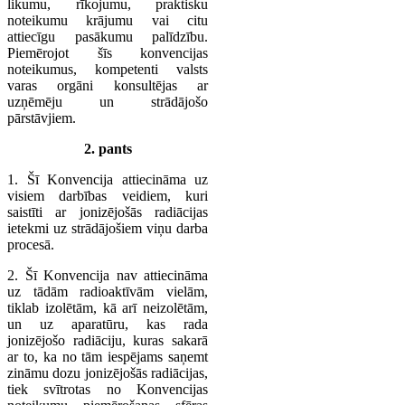
likumu, rīkojumu, praktisku
noteikumu krājumu vai citu
attiecīgu pasākumu palīdzību.
Piemērojot šīs konvencijas
noteikumus, kompetenti valsts
varas orgāni konsultējas ar
uzņēmēju un strādājošo
pārstāvjiem.
2. pants
1. Šī Konvencija attiecināma uz
visiem darbības veidiem, kuri
saistīti ar jonizējošās radiācijas
ietekmi uz strādājošiem viņu darba
procesā.
2. Šī Konvencija nav attiecināma
uz tādām radioaktīvām vielām,
tiklab izolētām, kā arī neizolētām,
un uz aparatūru, kas rada
jonizējošo radiāciju, kuras sakarā
ar to, ka no tām iespējams saņemt
zināmu dozu jonizējošās radiācijas,
tiek svītrotas no Konvencijas