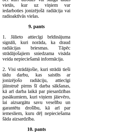
vietās, kur uz viņiem var
iedarboties jonizējošā radiācija vai
radioaktīvās vielas.
9. pants
1. Jālieto attiecīgi brīdinājuma
signāli, kuri norāda, ka draud
radiācijas briesmas. Tāpēc
strādājošajiem sniedzama visāda
veida nepieciešamā informācija.
2. Visi strādājošie, kuri strādā tieši
tādu darbu, kas saistīts ar
jonizējošo radiāciju, attiecīgi
jāinstruē pirms šī darba sākšanas,
kā arī darba laikā par piesardzības
pasākumiem, kuri viņiem jāievēro,
lai aizsargātu savu veselību un
garantētu drošību, kā arī par
iemesliem, kuru dēļ nepieciešama
šāda aizsardzība.
10. pants