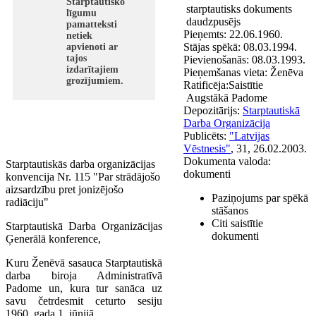
Starptautisko
starptautisks dokuments
līgumu
daudzpusējs
pamatteksti
Pieņemts:
22.06.1960.
netiek
Stājas spēkā:
08.03.1994.
apvienoti ar
tajos
Pievienošanās:
08.03.1993.
izdarītajiem
Pieņemšanas vieta:
Ženēva
grozījumiem.
Ratificēja:
Saistītie
Augstākā Padome
Depozitārijs:
Starptautiskā
Darba Organizācija
Publicēts:
"Latvijas
Vēstnesis"
, 31, 26.02.2003.
Dokumenta valoda:
Starptautiskās darba organizācijas
dokumenti
konvencija Nr. 115 "Par strādājošo
aizsardzību pret jonizējošo
Paziņojums par spēkā
radiāciju"
stāšanos
Citi saistītie
Starptautiskā Darba Organizācijas
dokumenti
Ģenerālā konference,
Kuru Ženēvā sasauca Starptautiskā
darba biroja Administratīvā
Padome un, kura tur sanāca uz
savu četrdesmit ceturto sesiju
1960. gada 1. jūnijā,