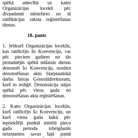
spēkā attiecībā uz katru
Organizācijas locekli pēc
divpadsmit mēnešiem no tā
ratifikācijas raksta reģistrēšanas
dienas.
18. pants
1. Jebkurš Organizācijas loceklis,
kas ratificējis šo Konvenciju, var
pēc pieciem gadiem no tās
pirmatnējās spēkā stāšanās dienas
denonsēt šo Konvenciju, nosūtot
denonsēšanas aktu Starptautiskā
darba biroja Ģenerāldirektoram,
kurš to rediģē. Denonsācija stājas
spēkā pēc viena gada no
denonsēšanas akta reģistrēšanas.
2. Katrs Organizācijas loceklis,
kurš ratificējis šo Konvenciju, un
kurš viena gada laikā pēc
iepriekšējā punktā minētā piecu
gadu perioda izbeigšanās
neizmantos savas šajā pantā