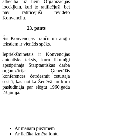
attiecībā uz tiem Organizācijas
locekļiem, kuri to ratificējuši, bet
nav ratificējuši revidēto
Konvenciju.
23. pants
Šīs Konvencijas franču un angļu
tekstiem ir vienāds spēks.
Iepriekšminētais ir Konvencijas
autentisks teksts, kuru likumīgi
apstiprināja Starptautiskās darba
organizācijas Ģenerālās
konferences četrdesmit ceturtajā
sesijā, kas notika Ženēvā un kuru
pasludināja par slēgtu 1960.gada
23.jūnijā.
Ar manām piezīmēm
Ar lielāka izmēra fontu