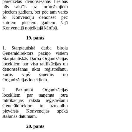
paredzētās denonsēšanas tiesības
būs saistīts uz turpmākajiem
pieciem gadiem, bet pēc tam varēs
šo Konvenciju denonsēt pēc
katriem pieciem gadiem šajā
Konvencijā noteiktajā kārtībā.
19. pants
1. Starptautiskā darba biroja
Ģenerāldirektors paziņo visiem
Starptautiskās Darba Organizācijas
locekļiem par visu ratifikācijas un
denonsēšanas aktu reģistrēšanu,
kurus viņš saņēmis no
Organizācijas locekļiem.
2. Paziņojot Organizācijas
locekļiem par saņemtā otrā
ratifikācijas raksta reģistrēšanu
Ģenerāldirektors to uzmanību
pievērsīs Konvencijas spēkā
stāšanās datumam.
20. pants