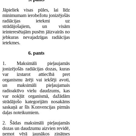
Jāpieliek visas pūles, lai līdz
minimumam ierobežotu jonizējošās
radiācijas ietekmi uz
strādājošajiem, un visām
ieinteresētajām pusēm jāizvairās no
jebkuras nevajadzīgas radiācijas
ietekmes.
6. pants
1. Maksimāli pieļaujamās
jonizējošās radiācijas dozas, kuras
var izstarot attiecībā pret
organismu ārēji vai iekšēji avoti,
un maksimāli pieļaujamais
radioaktīvo vielu daudzums, kas
var nokļūt organismā, dažādām
strādājošo kategorijām nosakāms
saskaņā ar šīs Konvencijas pirmās
daļas noteikumiem.
2. Šādas maksimāli pieļaujamās
dozas un daudzumu aizvien revidē,
ņemot vērā jaunākos zinātnes