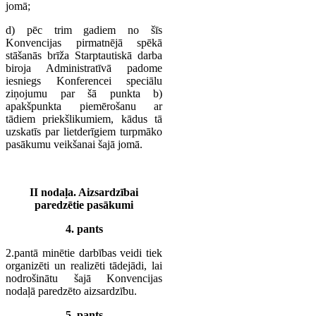
jomā;
d) pēc trim gadiem no šīs
Konvencijas pirmatnējā spēkā
stāšanās brīža Starptautiskā darba
biroja Administratīvā padome
iesniegs Konferencei speciālu
ziņojumu par šā punkta b)
apakšpunkta piemērošanu ar
tādiem priekšlikumiem, kādus tā
uzskatīs par lietderīgiem turpmāko
pasākumu veikšanai šajā jomā.
II nodaļa. Aizsardzībai
paredzētie pasākumi
4. pants
2.pantā minētie darbības veidi tiek
organizēti un realizēti tādejādi, lai
nodrošinātu šajā Konvencijas
nodaļā paredzēto aizsardzību.
5. pants