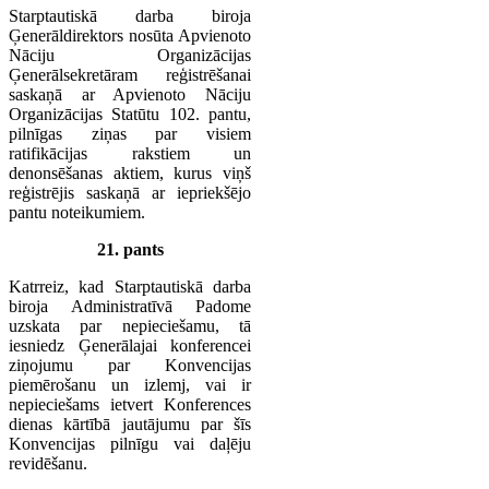
Starptautiskā darba biroja
Ģenerāldirektors nosūta Apvienoto
Nāciju Organizācijas
Ģenerālsekretāram reģistrēšanai
saskaņā ar Apvienoto Nāciju
Organizācijas Statūtu 102. pantu,
pilnīgas ziņas par visiem
ratifikācijas rakstiem un
denonsēšanas aktiem, kurus viņš
reģistrējis saskaņā ar iepriekšējo
pantu noteikumiem.
21. pants
Katrreiz, kad Starptautiskā darba
biroja Administratīvā Padome
uzskata par nepieciešamu, tā
iesniedz Ģenerālajai konferencei
ziņojumu par Konvencijas
piemērošanu un izlemj, vai ir
nepieciešams ietvert Konferences
dienas kārtībā jautājumu par šīs
Konvencijas pilnīgu vai daļēju
revidēšanu.