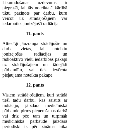
Likumdošanas uzdevums ir
pieprasīt, lai tās noteiktajā kārtībā
tiktu paziņots par darbu, kuru
veicot uz strādājošajiem var
iedarboties jonizējošā radiācija.
11. pants
Attiecīgi jāuzrauga strādājošie un
darba vietas, lai noteiktu
jonizējošās radiācijas un
radioaktīvo vielu iedarbības pakāpi
uz strādājošajiem un tādejādi
pārbaudītu, vai tiek ievērota
pieļaujamā noteiktā pakāpe.
12. pants
Visiem strādājošajiem, kuri strādā
tieši tādu darbu, kas saistīts ar
radiāciju, jāizdara medicīniskā
pārbaude pirms pieņemšanas darbā
vai drīz pēc tam un turpmāk
medicīniskā pārbaude jāizdara
periodiski ik pēc zināma laika