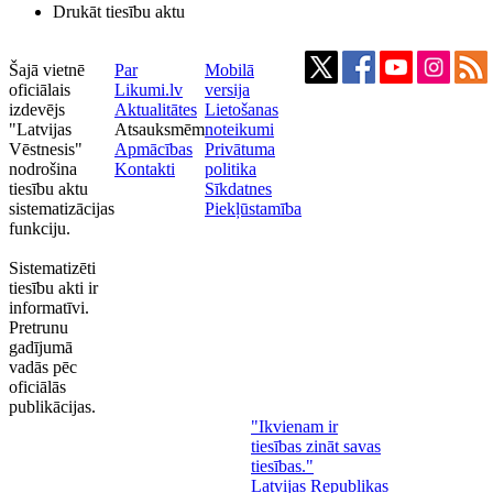
Drukāt tiesību aktu
Šajā vietnē
Par
Mobilā
oficiālais
Likumi.lv
versija
izdevējs
Aktualitātes
Lietošanas
"Latvijas
Atsauksmēm
noteikumi
Vēstnesis"
Apmācības
Privātuma
nodrošina
Kontakti
politika
tiesību aktu
Sīkdatnes
sistematizācijas
Piekļūstamība
funkciju.
Sistematizēti
tiesību akti ir
informatīvi.
Pretrunu
gadījumā
vadās pēc
oficiālās
publikācijas.
"Ikvienam ir
tiesības zināt savas
tiesības."
Latvijas Republikas