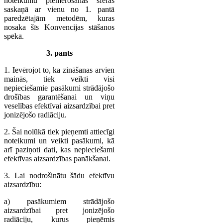
noteikumu piemērošanas sfēras
saskaņā ar vienu no 1. pantā
paredzētajām metodēm, kuras
nosaka šīs Konvencijas stāšanos
spēkā.
3. pants
1. Ievērojot to, ka zināšanas arvien
mainās, tiek veikti visi
nepieciešamie pasākumi strādājošo
drošības garantēšanai un viņu
veselības efektīvai aizsardzībai pret
jonizējošo radiāciju.
2. Šai nolūkā tiek pieņemti attiecīgi
noteikumi un veikti pasākumi, kā
arī paziņoti dati, kas nepieciešami
efektīvas aizsardzības panākšanai.
3. Lai nodrošinātu šādu efektīvu
aizsardzību:
a) pasākumiem strādājošo
aizsardzībai pret jonizējošo
radiāciju, kurus pieņēmis