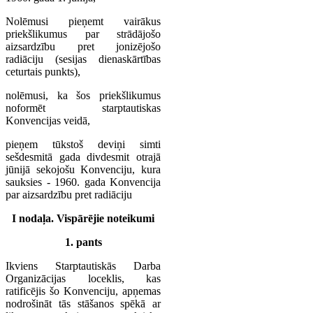
Nolēmusi pieņemt vairākus
priekšlikumus par strādājošo
aizsardzību pret jonizējošo
radiāciju (sesijas dienaskārtības
ceturtais punkts),
nolēmusi, ka šos priekšlikumus
noformēt starptautiskas
Konvencijas veidā,
pieņem tūkstoš deviņi simti
sešdesmitā gada divdesmit otrajā
jūnijā sekojošu Konvenciju, kura
sauksies - 1960. gada Konvencija
par aizsardzību pret radiāciju
I nodaļa. Vispārējie noteikumi
1. pants
Ikviens Starptautiskās Darba
Organizācijas loceklis, kas
ratificējis šo Konvenciju, apņemas
nodrošināt tās stāšanos spēkā ar