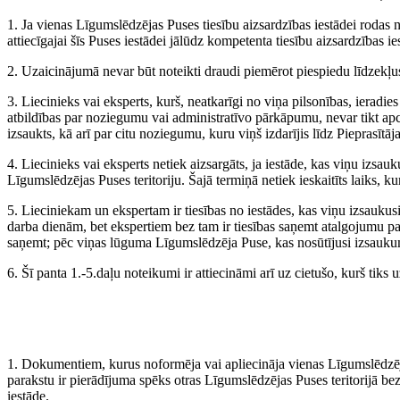
1. Ja vienas Līgumslēdzējas Puses tiesību aizsardzības iestādei rodas n
attiecīgajai šīs Puses iestādei jālūdz kompetenta tiesību aizsardzības i
2. Uzaicinājumā nevar būt noteikti draudi piemērot piespiedu līdzekļu
3. Liecinieks vai eksperts, kurš, neatkarīgi no viņa pilsonības, ieradie
atbildības par noziegumu vai administratīvo pārkāpumu, nevar tikt apci
izsaukts, kā arī par citu noziegumu, kuru viņš izdarījis līdz Pieprasītā
4. Liecinieks vai eksperts netiek aizsargāts, ja iestāde, kas viņu izsa
Līgumslēdzējas Puses teritoriju. Šajā termiņā netiek ieskaitīts laiks, k
5. Lieciniekam un ekspertam ir tiesības no iestādes, kas viņu izsauku
darba dienām, bet ekspertiem bez tam ir tiesības saņemt atalgojumu pa
saņemt; pēc viņas lūguma Līgumslēdzēja Puse, kas nosūtījusi izsauk
6. Šī panta 1.-5.daļu noteikumi ir attiecināmi arī uz cietušo, kurš tiks u
1. Dokumentiem, kurus noformēja vai apliecināja vienas Līgumslēdzēj
parakstu ir pierādījuma spēks otras Līgumslēdzējas Puses teritorijā be
iestāde.