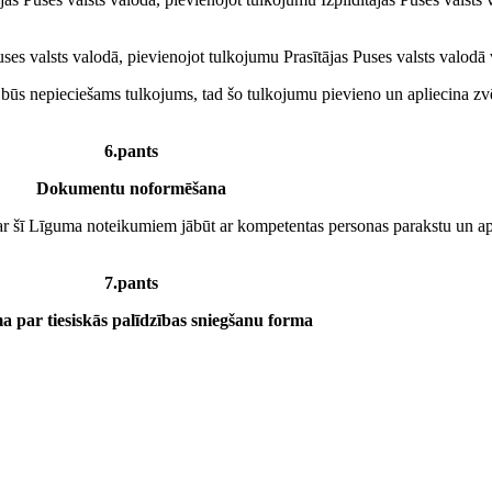
uses valsts valodā, pievienojot tulkojumu Prasītājas Puses valsts valodā 
ūs nepieciešams tulkojums, tad šo tulkojumu pievieno un apliecina zvēr
6.pants
Dokumentu noformēšana
šī Līguma noteikumiem jābūt ar kompetentas personas parakstu un apsti
7.pants
 par tiesiskās palīdzības sniegšanu forma