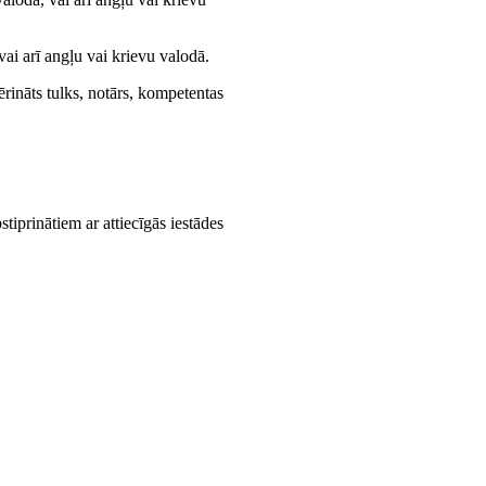
vai arī angļu vai krievu valodā.
ināts tulks, notārs, kompetentas
prinātiem ar attiecīgās iestādes