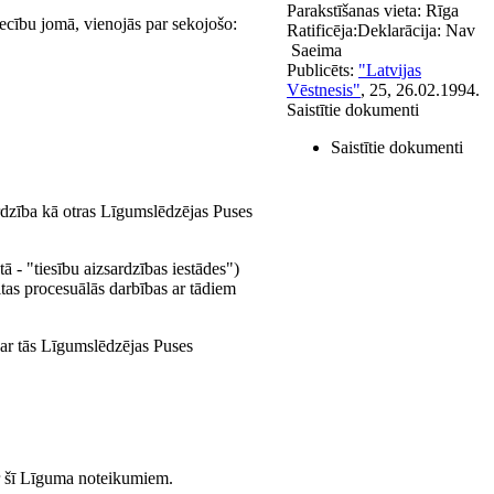
Parakstīšanas vieta:
Rīga
tiecību jomā, vienojās par sekojošo:
Ratificēja:
Deklarācija:
Nav
Saeima
Publicēts:
"Latvijas
Vēstnesis"
, 25, 26.02.1994.
Saistītie dokumenti
Saistītie dokumenti
ardzība kā otras Līgumslēdzējas Puses
ā - "tiesību aizsardzības iestādes")
citas procesuālās darbības ar tādiem
 ar tās Līgumslēdzējas Puses
 ar šī Līguma noteikumiem.