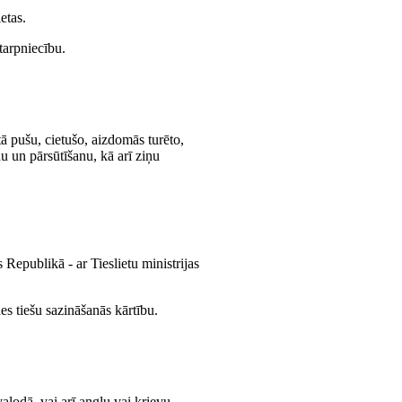
etas.
starpniecību.
tā pušu, cietušo, aizdomās turēto,
u un pārsūtīšanu, kā arī ziņu
 Republikā - ar Tieslietu ministrijas
es tiešu sazināšanās kārtību.
alodā, vai arī angļu vai krievu