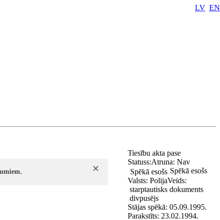
LV
EN
Tiesību akta pase
Statuss:
Atruna:
Nav
Spēkā esošs
Spēkā esošs
ījumiem.
Valsts:
Polija
Veids:
starptautisks dokuments
divpusējs
Stājas spēkā:
05.09.1995.
Parakstīts:
23.02.1994.