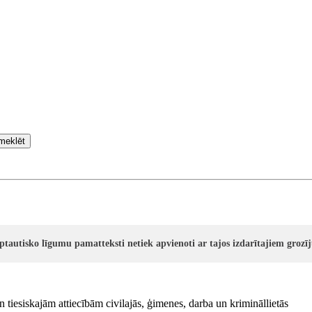
meklēt
rptautisko līgumu pamatteksti netiek apvienoti ar tajos izdarītajiem groz
 tiesiskajām attiecībām civilajās, ģimenes, darba un krimināllietās