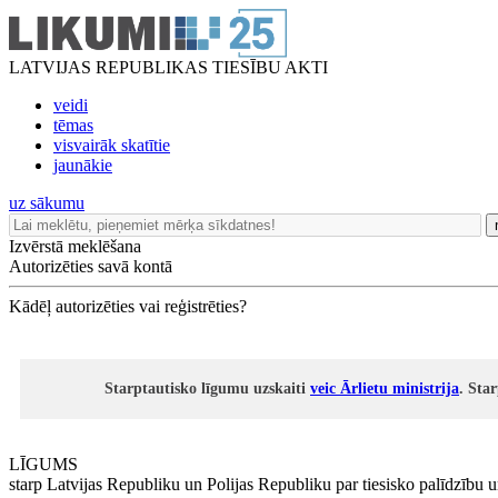
LATVIJAS REPUBLIKAS TIESĪBU AKTI
veidi
tēmas
visvairāk skatītie
jaunākie
uz sākumu
Izvērstā meklēšana
Autorizēties savā kontā
Kādēļ autorizēties vai reģistrēties?
Starptautisko līgumu uzskaiti
veic Ārlietu ministrija
. Sta
LĪGUMS
starp Latvijas Republiku un Polijas Republiku par tiesisko palīdzību un