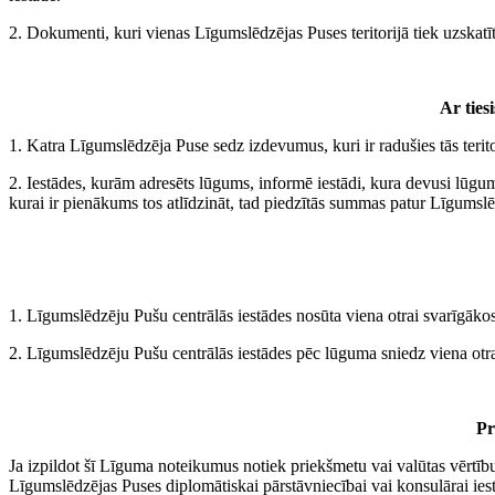
2. Dokumenti, kuri vienas Līgumslēdzējas Puses teritorijā tiek uzskatīti
Ar ties
1. Katra Līgumslēdzēja Puse sedz izdevumus, kuri ir radušies tās terito
2. Iestādes, kurām adresēts lūgums, informē iestādi, kura devusi lū
kurai ir pienākums tos atlīdzināt, tad piedzītās summas patur Līgumslē
1. Līgumslēdzēju Pušu centrālās iestādes nosūta viena otrai svarīgāko
2. Līgumslēdzēju Pušu centrālās iestādes pēc lūguma sniedz viena otra
Pr
Ja izpildot šī Līguma noteikumus notiek priekšmetu vai valūtas vērtību
Līgumslēdzējas Puses diplomātiskai pārstāvniecībai vai konsulārai ies