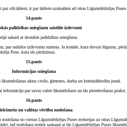
 par oficiāliem, ir par tādiem uzskatāmi arī otras Līgumslēdzējas Puses t
14.pants
iskās palīdzības sniegšanu saistītie izdevumi
rijā sakarā ar tiesiskās palīdzības sniegšanu.
gumu, par radušos izdevumu summu. Ja iestāde, kura devusi lūgumu, pie
dzēja Puse, kura tās piedzinusi.
15.pants
Informācijas sniegšana
s likumdošanas aktus civilo, ģimenes, darba un krimināltiesību jomā.
i informāciju par savas valsts likumdošanu un tās piemērošanas praksi.
16.pants
iekšmetu un valūtas vērtību nodošana
 nodošana no vienas Līgumslēdzējas Puses teritorijas uz otras Līgumslēd
tādei, tad nodošana notiek saskaņā ar tās Līgumslēdzējas Puses likumdo