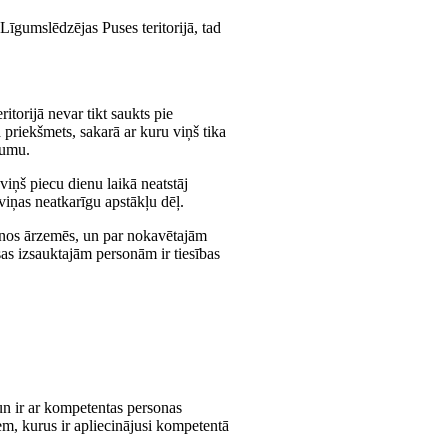
Līgumslēdzējas Puses teritorijā, tad
itorijā nevar tikt saukts pie
 priekšmets, sakarā ar kuru viņš tika
numu.
viņš piecu dienu laikā neatstāj
 viņas neatkarīgu apstākļu dēļ.
šanos ārzemēs, un par nokavētajām
as izsauktajām personām ir tiesības
n ir ar kompetentas personas
em, kurus ir apliecinājusi kompetentā