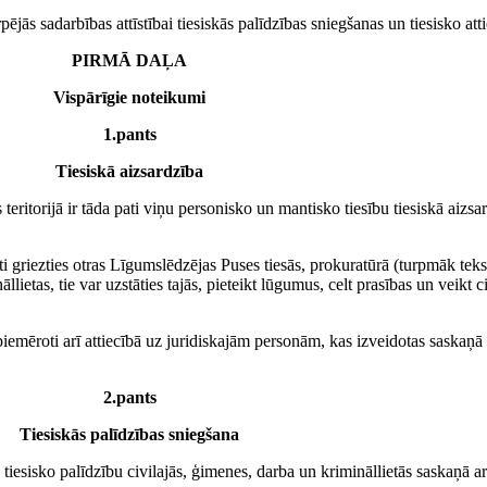
ējās sadarbības attīstībai tiesiskās palīdzības sniegšanas un tiesisko at
PIRMĀ DAĻA
Vispārīgie noteikumi
1.pants
Tiesiskā aizsardzība
ritorijā ir tāda pati viņu personisko un mantisko tiesību tiesiskā aizs
i griezties otras Līgumslēdzējas Puses tiesās, prokuratūrā (turpmāk tekst
lietas, tie var uzstāties tajās, pieteikt lūgumus, celt prasības un veikt 
piemēroti arī attiecībā uz juridiskajām personām, kas izveidotas saskaņā
2.pants
Tiesiskās palīdzības sniegšana
 tiesisko palīdzību civilajās, ģimenes, darba un krimināllietās saskaņā