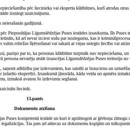
epieciešamība pēc liecinieka vai eksperta klātbūtnes, kurš atrodas otras 
estāde izsniegt uzaicinājumu.
s neierašanās gadījumā.
s pēc Pieprasītājas Līgumslēdzējas Puses iestādes izsaukuma, šīs Puses ter
etināts, kā arī nevar izciest sodu par noziegumu, kas ir kriminālprocesa
jas valsts robežas šķērsošanai vai sakarā ar viņas sniegto liecību vai atzi
ukusi, paziņo par to, ka personas klātbūtne turpmāk nav nepieciešama, un 
urā persona nevarēja atstāt izsaucējas Līgumslēdzējas Puses teritoriju no
si, saņemt atlīdzību par izdevumiem, kas saistīti ar braucienu un uzturē
r izdarīto ekspertīzi. Izsaukumā jānorāda, kāda veida un apmēra izmaks
umu, izmaksā avansu šo izdevumu segšanai.
zaicināts liecināt.
13.pants
Dokumentu atzīšana
as Puses kompetentā iestāde un kuri ir apzīmogoti ar ģērboņa zīmogu u
z legalizācijas. Tas pats arī attiecas uz dokumentu kopijām un tulkojumi