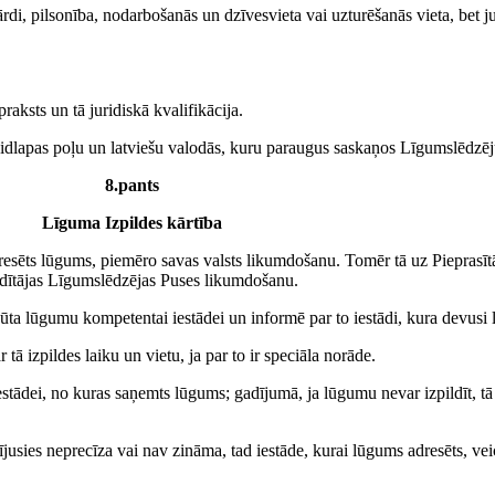
ārdi, pilsonība, nodarbošanās un dzīvesvieta vai uzturēšanās vieta, be
raksts un tā juridiskā kvalifikācija.
veidlapas poļu un latviešu valodās, kuru paraugus saskaņos Līgumslēdzēj
8.pants
Līguma Izpildes kārtība
 adresēts lūgums, piemēro savas valsts likumdošanu. Tomēr tā uz Piepra
ildītājas Līgumslēdzējas Puses likumdošanu.
ārsūta lūgumu kompetentai iestādei un informē par to iestādi, kura devusi
tā izpildes laiku un vietu, ja par to ir speciāla norāde.
iestādei, no kuras saņemts lūgums; gadījumā, ja lūgumu nevar izpildīt, 
ījusies neprecīza vai nav zināma, tad iestāde, kurai lūgums adresēts, v