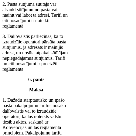
2. Pasta sūtījuma sūtītājs var
atsaukt sūtījumu no pasta vai
mainīt vai labot tā adresi. Tarifi un
citi nosacījumi ir noteikti
reglamentā.
3. Dalībvalstis pārliecinās, ka to
izraudzītie operatori pārsūta pasta
sūtījumus, ja adresāts ir mainījis
adresi, un nosūta atpakaļ sūtītājam
nepiegādājamus sūtījumus. Tarifi
un citi nosacījumi ir precizēti
reglamentā.
6. pants
Maksa
1. Dažādu starptautisko un īpašo
pasta pakalpojumu tarifus nosaka
dalībvalstis vai to izraudzītie
operatori, kā tas noteikts valstu
tiesību aktos, saskaņā ar
Konvencijas un tās reglamenta
principiem. Pakalpojumu tarifu