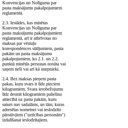
Konvencijas un Nolīguma par
pasta maksājumu pakalpojumiem
reglamentā.
2.3. Iestādes, kas minētas
Konvencijas un Nolīguma par
pasta maksājumu pakalpojumiem
reglamentā, arī ir atbrīvotas no
maksas par vēstuļu
korespondences sūtījumiem, pasta
pakām un pasta maksājumu
pakalpojumiem, ko 2.1. un 2.2.
punktā minētās personas nosūta vai
saņem tieši vai arī kā starpnieki.
2.4. Bez maksas pieņem pasta
pakas, kuru svars ir līdz pieciem
kilogramiem. Svara ierobežojumu
līdz desmit kilogramiem palielina
attiecībā uz pasta pakām, kuru
saturs nav sadalāms, un tām, kuras
adresētas nometnei vai ieslodzīto
pārstāvjiem ("uzticības personām")
izdalīšanai ieslodzītajiem.