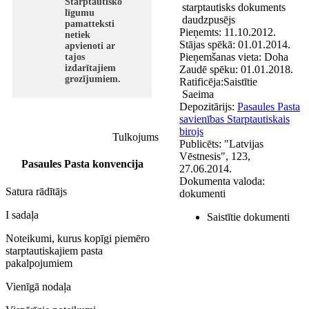
Starptautisko
starptautisks dokuments
līgumu
daudzpusējs
pamatteksti
Pieņemts:
11.10.2012.
netiek
Stājas spēkā:
01.01.2014.
apvienoti ar
Pieņemšanas vieta:
Doha
tajos
izdarītajiem
Zaudē spēku:
01.01.2018.
grozījumiem.
Ratificēja:
Saistītie
Saeima
Depozitārijs:
Pasaules Pasta
savienības Starptautiskais
birojs
Tulkojums
Publicēts:
"Latvijas
Vēstnesis", 123,
Pasaules Pasta konvencija
27.06.2014.
Dokumenta valoda:
Satura rādītājs
dokumenti
I sadaļa
Saistītie dokumenti
Noteikumi, kurus kopīgi piemēro
starptautiskajiem pasta
pakalpojumiem
Vienīgā nodaļa