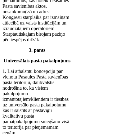
pienākumus, kas noteikti Pasaules
Pasta savienības aktos,
nosaukumu(-s) un adresi.
Kongresu starplaikā par izmaiņām
attiecībā uz valsts institūcijām un
izraudzītajiem operatoriem
Starptautiskajam birojam paziņo
pēc iespējas drīzāk.
3. pants
Universālais pasta pakalpojums
1. Lai atbalstītu koncepciju par
vienotu Pasaules Pasta savienības
pasta teritoriju, dalībvalstis
nodrošina to, ka visiem
pakalpojumu
izmantotājiem/klientiem ir tiesības
uz universālo pasta pakalpojumu,
kas ir saistīts ar pastāvīgu
kvalitatīvu pasta
pamatpakalpojumu sniegšanu visā
to teritorijā par pieņemamām
cenām.