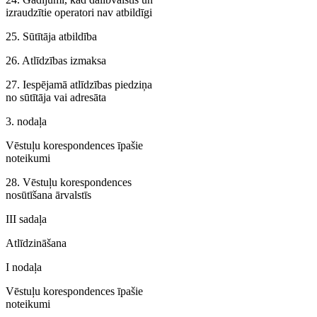
izraudzītie operatori nav atbildīgi
25. Sūtītāja atbildība
26. Atlīdzības izmaksa
27. Iespējamā atlīdzības piedziņa
no sūtītāja vai adresāta
3. nodaļa
Vēstuļu korespondences īpašie
noteikumi
28. Vēstuļu korespondences
nosūtīšana ārvalstīs
III sadaļa
Atlīdzināšana
I nodaļa
Vēstuļu korespondences īpašie
noteikumi