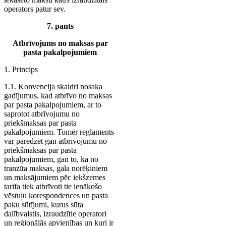
operators patur sev.
7. pants
Atbrīvojums no maksas par
pasta pakalpojumiem
1. Princips
1.1. Konvencija skaidri nosaka
gadījumus, kad atbrīvo no maksas
par pasta pakalpojumiem, ar to
saprotot atbrīvojumu no
priekšmaksas par pasta
pakalpojumiem. Tomēr reglaments
var paredzēt gan atbrīvojumu no
priekšmaksas par pasta
pakalpojumiem, gan to, ka no
tranzīta maksas, gala norēķiniem
un maksājumiem pēc iekšzemes
tarifa tiek atbrīvoti tie ienākošo
vēstuļu korespondences un pasta
paku sūtījumi, kurus sūta
dalībvalstis, izraudzītie operatori
un reģionālās apvienības un kuri ir