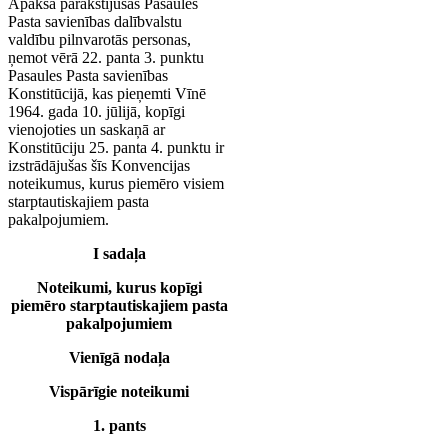
Apakšā parakstījušās Pasaules
Pasta savienības dalībvalstu
valdību pilnvarotās personas,
ņemot vērā 22. panta 3. punktu
Pasaules Pasta savienības
Konstitūcijā, kas pieņemti Vīnē
1964. gada 10. jūlijā, kopīgi
vienojoties un saskaņā ar
Konstitūciju 25. panta 4. punktu ir
izstrādājušas šīs Konvencijas
noteikumus, kurus piemēro visiem
starptautiskajiem pasta
pakalpojumiem.
I sadaļa
Noteikumi, kurus kopīgi
piemēro starptautiskajiem pasta
pakalpojumiem
Vienīgā nodaļa
Vispārīgie noteikumi
1. pants