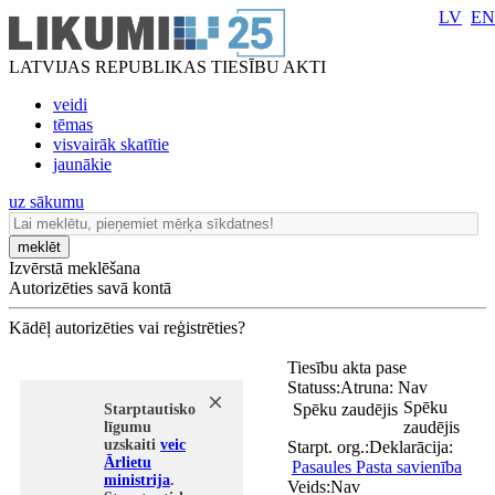
LV
EN
LATVIJAS REPUBLIKAS TIESĪBU AKTI
veidi
tēmas
visvairāk skatītie
jaunākie
uz sākumu
meklēt
Izvērstā meklēšana
Autorizēties savā kontā
Kādēļ autorizēties vai reģistrēties?
Tiesību akta pase
Statuss:
Atruna:
Nav
Spēku
Spēku zaudējis
Starptautisko
zaudējis
līgumu
uzskaiti
veic
Starpt. org.:
Deklarācija:
Ārlietu
Pasaules Pasta savienība
ministrija
.
Veids:
Nav