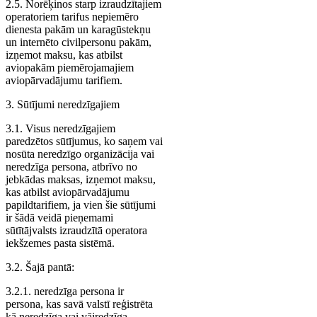
2.5. Norēķinos starp izraudzītajiem
operatoriem tarifus nepiemēro
dienesta pakām un karagūstekņu
un internēto civilpersonu pakām,
izņemot maksu, kas atbilst
aviopakām piemērojamajiem
aviopārvadājumu tarifiem.
3. Sūtījumi neredzīgajiem
3.1. Visus neredzīgajiem
paredzētos sūtījumus, ko saņem vai
nosūta neredzīgo organizācija vai
neredzīga persona, atbrīvo no
jebkādas maksas, izņemot maksu,
kas atbilst aviopārvadājumu
papildtarifiem, ja vien šie sūtījumi
ir šādā veidā pieņemami
sūtītājvalsts izraudzītā operatora
iekšzemes pasta sistēmā.
3.2. Šajā pantā:
3.2.1. neredzīga persona ir
persona, kas savā valstī reģistrēta
kā neredzīga vai vājredzīga