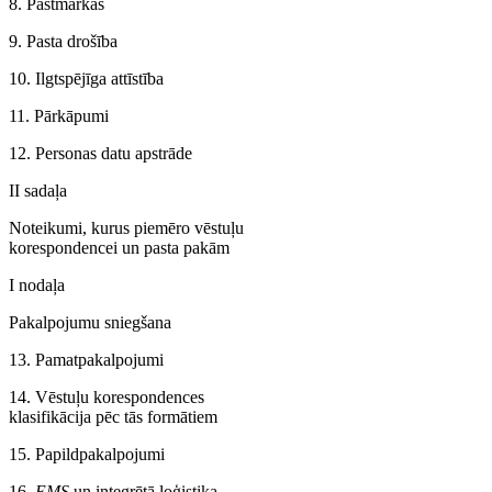
8. Pastmarkas
9. Pasta drošība
10. Ilgtspējīga attīstība
11. Pārkāpumi
12. Personas datu apstrāde
II sadaļa
Noteikumi, kurus piemēro vēstuļu
korespondencei un pasta pakām
I nodaļa
Pakalpojumu sniegšana
13. Pamatpakalpojumi
14. Vēstuļu korespondences
klasifikācija pēc tās formātiem
15. Papildpakalpojumi
16.
EMS
un integrētā loģistika