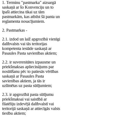
1. Terminu "pastmarka" aizsargā
saskaņā ar šo Konvenciju un to
īpaši attiecina tikai uz tām
pastmarkām, kas atbilst šā panta un
reglamenta nosacījumiem.
2. Pastmarkas -
2.1. izdod un laiž apgrozībā vienīgi
dalībvalsts vai tās teritorijas
kompetenta iestāde saskaņā ar
Pasaules Pasta savienības aktiem;
2.2. ir suverenitātes izpausme un
priekšmaksas apliecinājums par
nosūtīšanu pēc to patiesās vērtības
saskaņā ar Pasaules Pasta
savienības aktiem, ja tās ir
uzlīmētas uz pasta sūtījumiem;
2.3. ir apgrozībā pasta sūtījumu
priekšmaksai vai saistībā ar
filatēliju izdevējā dalībvalstī vai
teritorijā saskaņā ar attiecīgās valsts
tiesību aktiem;