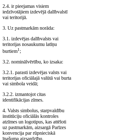
2.4. ir pieejamas visiem
iedzīvotājiem izdevējā dalībvalstī
vai teritorijā.
3. Uz pastmarkām norāda:
3.1. izdevējas dalībvalsts vai
teritorijas nosaukumu latīņu
1
burtiem
;
3.2. nominālvērtību, ko izsaka:
3.2.1. parasti izdevējas valsts vai
teritorijas oficiālajā valūtā vai burta
vai simbola veidā;
3.2.2. izmantojot citas
identifikācijas zīmes.
4. Valsts simbolus, starpvaldību
institūciju oficiālās kontroles
atzīmes un logotipus, kas attēloti
uz pastmarkām, aizsargā Parīzes
konvencija par rūpnieciskā
īpašuma aizsardzību.