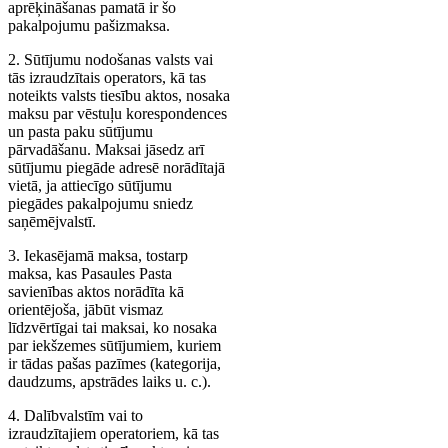
aprēķināšanas pamatā ir šo
pakalpojumu pašizmaksa.
2. Sūtījumu nodošanas valsts vai
tās izraudzītais operators, kā tas
noteikts valsts tiesību aktos, nosaka
maksu par vēstuļu korespondences
un pasta paku sūtījumu
pārvadāšanu. Maksai jāsedz arī
sūtījumu piegāde adresē norādītajā
vietā, ja attiecīgo sūtījumu
piegādes pakalpojumu sniedz
saņēmējvalstī.
3. Iekasējamā maksa, tostarp
maksa, kas Pasaules Pasta
savienības aktos norādīta kā
orientējoša, jābūt vismaz
līdzvērtīgai tai maksai, ko nosaka
par iekšzemes sūtījumiem, kuriem
ir tādas pašas pazīmes (kategorija,
daudzums, apstrādes laiks u. c.).
4. Dalībvalstīm vai to
izraudzītajiem operatoriem, kā tas