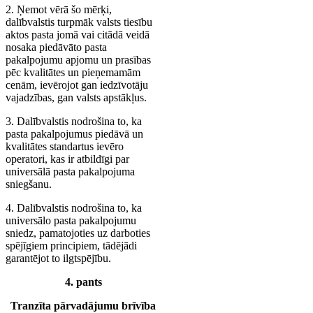
2. Ņemot vērā šo mērķi,
dalībvalstis turpmāk valsts tiesību
aktos pasta jomā vai citādā veidā
nosaka piedāvāto pasta
pakalpojumu apjomu un prasības
pēc kvalitātes un pieņemamām
cenām, ievērojot gan iedzīvotāju
vajadzības, gan valsts apstākļus.
3. Dalībvalstis nodrošina to, ka
pasta pakalpojumus piedāvā un
kvalitātes standartus ievēro
operatori, kas ir atbildīgi par
universālā pasta pakalpojuma
sniegšanu.
4. Dalībvalstis nodrošina to, ka
universālo pasta pakalpojumu
sniedz, pamatojoties uz darboties
spējīgiem principiem, tādējādi
garantējot to ilgtspējību.
4. pants
Tranzīta pārvadājumu brīvība