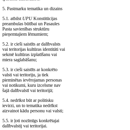
5. Pastmarku tematika un dizains
5.1. atbilst
UPU
Konstitūcijas
preambulas būtībai un Pasaules
Pasta savienības struktūru
pieņemtajiem lēmumiem;
5.2. ir cieši saistīts ar dalībvalsts
vai teritorijas kultūras identitāti vai
sekmē kultūras izplatīšanu vai
miera saglabāšanu;
5.3. ir cieši saistīts ar konkrēto
valsti vai teritoriju, ja tiek
pieminētas ievērojamas personas
vai notikumi, kuru izcelsme nav
šajā dalībvalstī vai teritorijā;
5.4. nedrīkst būt ar politisku
ievirzi, un to tematika nedrīkst
aizvainot kādu personu vai valsti;
5.5. ir ļoti nozīmīgs konkrētajai
dalībvalstij vai teritorijai.