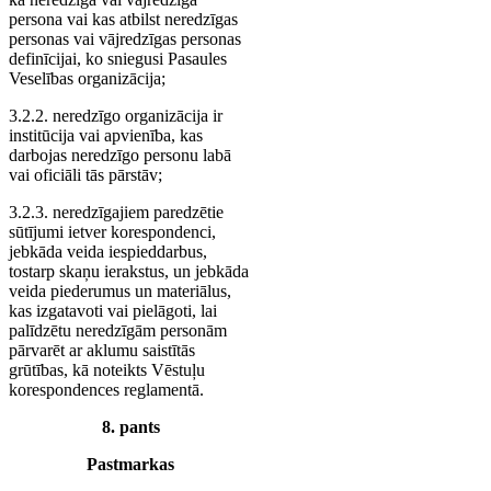
persona vai kas atbilst neredzīgas
personas vai vājredzīgas personas
definīcijai, ko sniegusi Pasaules
Veselības organizācija;
3.2.2. neredzīgo organizācija ir
institūcija vai apvienība, kas
darbojas neredzīgo personu labā
vai oficiāli tās pārstāv;
3.2.3. neredzīgajiem paredzētie
sūtījumi ietver korespondenci,
jebkāda veida iespieddarbus,
tostarp skaņu ierakstus, un jebkāda
veida piederumus un materiālus,
kas izgatavoti vai pielāgoti, lai
palīdzētu neredzīgām personām
pārvarēt ar aklumu saistītās
grūtības, kā noteikts Vēstuļu
korespondences reglamentā.
8. pants
Pastmarkas