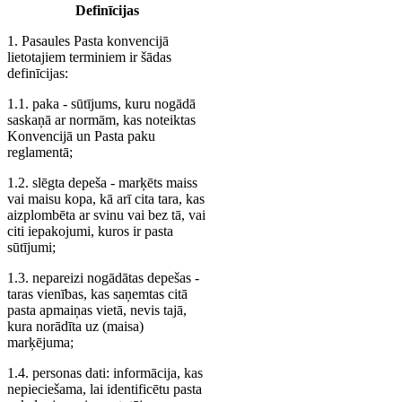
Definīcijas
1. Pasaules Pasta konvencijā
lietotajiem terminiem ir šādas
definīcijas:
1.1. paka - sūtījums, kuru nogādā
saskaņā ar normām, kas noteiktas
Konvencijā un Pasta paku
reglamentā;
1.2. slēgta depeša - marķēts maiss
vai maisu kopa, kā arī cita tara, kas
aizplombēta ar svinu vai bez tā, vai
citi iepakojumi, kuros ir pasta
sūtījumi;
1.3. nepareizi nogādātas depešas -
taras vienības, kas saņemtas citā
pasta apmaiņas vietā, nevis tajā,
kura norādīta uz (maisa)
marķējuma;
1.4. personas dati: informācija, kas
nepieciešama, lai identificētu pasta