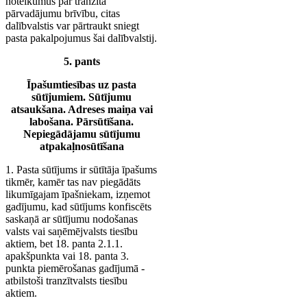
noteikumus par tranzīta
pārvadājumu brīvību, citas
dalībvalstis var pārtraukt sniegt
pasta pakalpojumus šai dalībvalstij.
5. pants
Īpašumtiesības uz pasta
sūtījumiem. Sūtījumu
atsaukšana. Adreses maiņa vai
labošana. Pārsūtīšana.
Nepiegādājamu sūtījumu
atpakaļnosūtīšana
1. Pasta sūtījums ir sūtītāja īpašums
tikmēr, kamēr tas nav piegādāts
likumīgajam īpašniekam, izņemot
gadījumu, kad sūtījums konfiscēts
saskaņā ar sūtījumu nodošanas
valsts vai saņēmējvalsts tiesību
aktiem, bet 18. panta 2.1.1.
apakšpunkta vai 18. panta 3.
punkta piemērošanas gadījumā -
atbilstoši tranzītvalsts tiesību
aktiem.