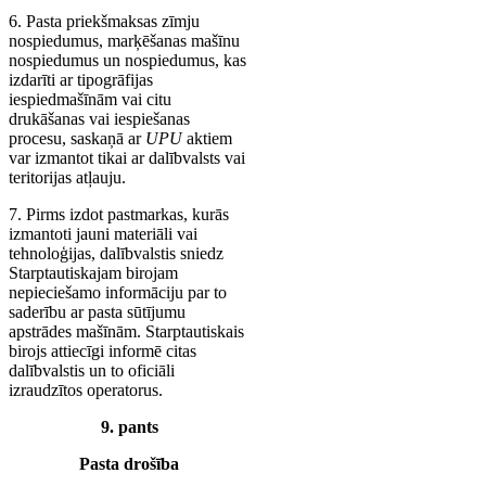
6. Pasta priekšmaksas zīmju
nospiedumus, marķēšanas mašīnu
nospiedumus un nospiedumus, kas
izdarīti ar tipogrāfijas
iespiedmašīnām vai citu
drukāšanas vai iespiešanas
procesu, saskaņā ar
UPU
aktiem
var izmantot tikai ar dalībvalsts vai
teritorijas atļauju.
7. Pirms izdot pastmarkas, kurās
izmantoti jauni materiāli vai
tehnoloģijas, dalībvalstis sniedz
Starptautiskajam birojam
nepieciešamo informāciju par to
saderību ar pasta sūtījumu
apstrādes mašīnām. Starptautiskais
birojs attiecīgi informē citas
dalībvalstis un to oficiāli
izraudzītos operatorus.
9. pants
Pasta drošība