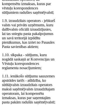
kompensētu izmaksas, kuras par
vēstuļu korespondences
sūtījumiem radušies saņēmējvalstī;
1.9. izraudzītais operators - jebkurš
valsts vai privāts uzņēmums, kuru
dalībvalsts oficiāli izraudzījusies,
lai tas sniegtu pasta pakalpojumus
un savā teritorijā izpildītu
pienākumus, kas izriet no Pasaules
Pasta savienības aktiem;
1.10. sīkpaka - sūtījums, kuru
nogādā saskaņā ar Konvencijas un
Vēstuļu korespondences
reglamenta nosacījumiem;
1.11. ienākošo sūtījumu sauszemes
apstrādes tarifs - atlīdzība, ko
sūtītājvalsts izraudzītais operators
maksā saņēmējvalsts izraudzītajam
operatoram, lai kompensētu
izmaksas, kuras par saņemtajām
pasta pakām radušās saņēmējvalstī;