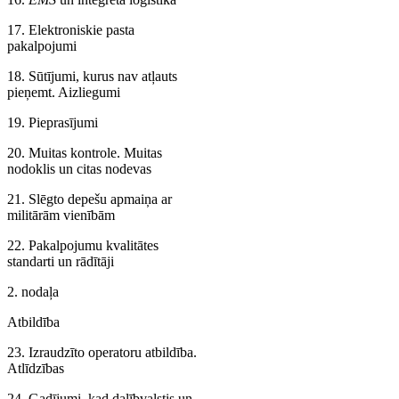
17. Elektroniskie pasta
pakalpojumi
18. Sūtījumi, kurus nav atļauts
pieņemt. Aizliegumi
19. Pieprasījumi
20. Muitas kontrole. Muitas
nodoklis un citas nodevas
21. Slēgto depešu apmaiņa ar
militārām vienībām
22. Pakalpojumu kvalitātes
standarti un rādītāji
2. nodaļa
Atbildība
23. Izraudzīto operatoru atbildība.
Atlīdzības
24. Gadījumi, kad dalībvalstis un