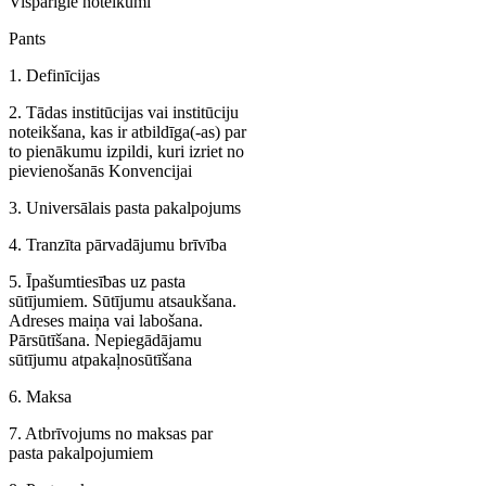
Vispārīgie noteikumi
Pants
1. Definīcijas
2. Tādas institūcijas vai institūciju
noteikšana, kas ir atbildīga(-as) par
to pienākumu izpildi, kuri izriet no
pievienošanās Konvencijai
3. Universālais pasta pakalpojums
4. Tranzīta pārvadājumu brīvība
5. Īpašumtiesības uz pasta
sūtījumiem. Sūtījumu atsaukšana.
Adreses maiņa vai labošana.
Pārsūtīšana. Nepiegādājamu
sūtījumu atpakaļnosūtīšana
6. Maksa
7. Atbrīvojums no maksas par
pasta pakalpojumiem