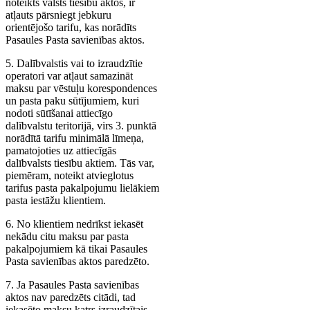
noteikts valsts tiesību aktos, ir
atļauts pārsniegt jebkuru
orientējošo tarifu, kas norādīts
Pasaules Pasta savienības aktos.
5. Dalībvalstis vai to izraudzītie
operatori var atļaut samazināt
maksu par vēstuļu korespondences
un pasta paku sūtījumiem, kuri
nodoti sūtīšanai attiecīgo
dalībvalstu teritorijā, virs 3. punktā
norādītā tarifu minimālā līmeņa,
pamatojoties uz attiecīgās
dalībvalsts tiesību aktiem. Tās var,
piemēram, noteikt atvieglotus
tarifus pasta pakalpojumu lielākiem
pasta iestāžu klientiem.
6. No klientiem nedrīkst iekasēt
nekādu citu maksu par pasta
pakalpojumiem kā tikai Pasaules
Pasta savienības aktos paredzēto.
7. Ja Pasaules Pasta savienības
aktos nav paredzēts citādi, tad
iekasēto maksu katrs izraudzītais