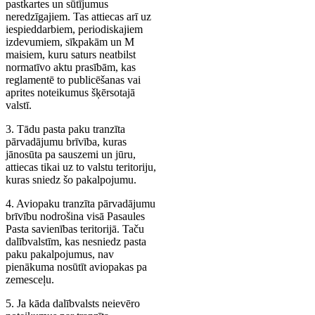
pastkartes un sūtījumus
neredzīgajiem. Tas attiecas arī uz
iespieddarbiem, periodiskajiem
izdevumiem, sīkpakām un M
maisiem, kuru saturs neatbilst
normatīvo aktu prasībām, kas
reglamentē to publicēšanas vai
aprites noteikumus šķērsotajā
valstī.
3. Tādu pasta paku tranzīta
pārvadājumu brīvība, kuras
jānosūta pa sauszemi un jūru,
attiecas tikai uz to valstu teritoriju,
kuras sniedz šo pakalpojumu.
4. Aviopaku tranzīta pārvadājumu
brīvību nodrošina visā Pasaules
Pasta savienības teritorijā. Taču
dalībvalstīm, kas nesniedz pasta
paku pakalpojumus, nav
pienākuma nosūtīt aviopakas pa
zemesceļu.
5. Ja kāda dalībvalsts neievēro