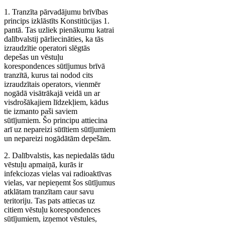
1. Tranzīta pārvadājumu brīvības
princips izklāstīts Konstitūcijas 1.
pantā. Tas uzliek pienākumu katrai
dalībvalstij pārliecināties, ka tās
izraudzītie operatori slēgtās
depešas un vēstuļu
korespondences sūtījumus brīvā
tranzītā, kurus tai nodod cits
izraudzītais operators, vienmēr
nogādā visātrākajā veidā un ar
visdrošākajiem līdzekļiem, kādus
tie izmanto paši saviem
sūtījumiem. Šo principu attiecina
arī uz nepareizi sūtītiem sūtījumiem
un nepareizi nogādātām depešām.
2. Dalībvalstis, kas nepiedalās tādu
vēstuļu apmaiņā, kurās ir
infekciozas vielas vai radioaktīvas
vielas, var nepieņemt šos sūtījumus
atklātam tranzītam caur savu
teritoriju. Tas pats attiecas uz
citiem vēstuļu korespondences
sūtījumiem, izņemot vēstules,