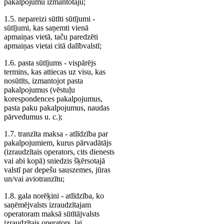
pakalpojumu izmantotāju;
1.5. nepareizi sūtīti sūtījumi -
sūtījumi, kas saņemti vienā
apmaiņas vietā, taču paredzēti
apmaiņas vietai citā dalībvalstī;
1.6. pasta sūtījums - vispārējs
termins, kas attiecas uz visu, kas
nosūtīts, izmantojot pasta
pakalpojumus (vēstuļu
korespondences pakalpojumus,
pasta paku pakalpojumus, naudas
pārvedumus u. c.);
1.7. tranzīta maksa - atlīdzība par
pakalpojumiem, kurus pārvadātājs
(izraudzītais operators, cits dienests
vai abi kopā) sniedzis šķērsotajā
valstī par depešu sauszemes, jūras
un/vai aviotranzītu;
1.8. gala norēķini - atlīdzība, ko
saņēmējvalsts izraudzītajam
operatoram maksā sūtītājvalsts
izraudzītais operators, lai