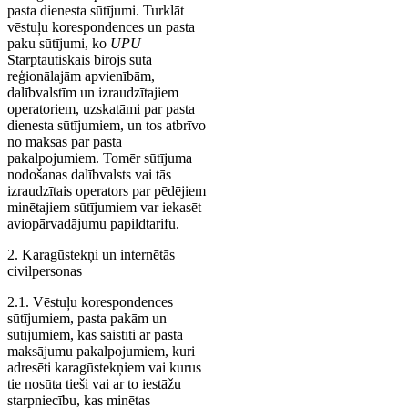
pasta dienesta sūtījumi. Turklāt
vēstuļu korespondences un pasta
paku sūtījumi, ko
UPU
Starptautiskais birojs sūta
reģionālajām apvienībām,
dalībvalstīm un izraudzītajiem
operatoriem, uzskatāmi par pasta
dienesta sūtījumiem, un tos atbrīvo
no maksas par pasta
pakalpojumiem. Tomēr sūtījuma
nodošanas dalībvalsts vai tās
izraudzītais operators par pēdējiem
minētajiem sūtījumiem var iekasēt
aviopārvadājumu papildtarifu.
2. Karagūstekņi un internētās
civilpersonas
2.1. Vēstuļu korespondences
sūtījumiem, pasta pakām un
sūtījumiem, kas saistīti ar pasta
maksājumu pakalpojumiem, kuri
adresēti karagūstekņiem vai kurus
tie nosūta tieši vai ar to iestāžu
starpniecību, kas minētas