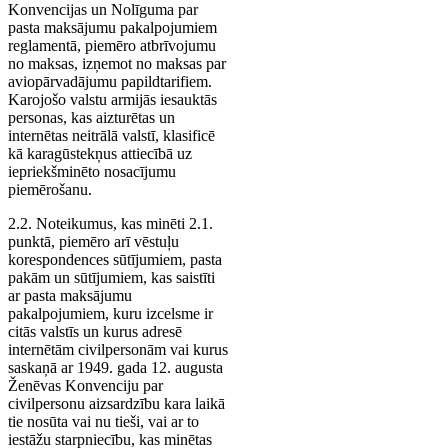
Konvencijas un Nolīguma par
pasta maksājumu pakalpojumiem
reglamentā, piemēro atbrīvojumu
no maksas, izņemot no maksas par
aviopārvadājumu papildtarifiem.
Karojošo valstu armijās iesauktās
personas, kas aizturētas un
internētas neitrālā valstī, klasificē
kā karagūstekņus attiecībā uz
iepriekšminēto nosacījumu
piemērošanu.
2.2. Noteikumus, kas minēti 2.1.
punktā, piemēro arī vēstuļu
korespondences sūtījumiem, pasta
pakām un sūtījumiem, kas saistīti
ar pasta maksājumu
pakalpojumiem, kuru izcelsme ir
citās valstīs un kurus adresē
internētām civilpersonām vai kurus
saskaņā ar 1949. gada 12. augusta
Ženēvas Konvenciju par
civilpersonu aizsardzību kara laikā
tie nosūta vai nu tieši, vai ar to
iestāžu starpniecību, kas minētas