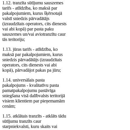
1.12. tranzīta sūtījumu sauszemes
tarifs - atlīdzība, ko maksā par
pakalpojumiem, kurus šķērsotajā
valstī sniedzis pārvadātājs
(izraudzītais operators, cits dienests
vai abi kopā) par pasta paku
sauszemes un/vai aviotranzītu caur
tās teritoriju;
1.13. jūras tarifs - atlīdzība, ko
maksā par pakalpojumiem, kurus
sniedzis pārvadātājs (izraudzītais
operators, cits dienests vai abi
kopā), pārvadājot pakas pa jūru;
1.14. universālais pasta
pakalpojums - kvalitatīvu pasta
pamatpakalpojumu pastāvīga
sniegšana visā dalībvalsts teritorijā
visiem klientiem par pieņemamām
cenām;
1.15. atklātais tranzīts - atklāts tādu
sūtījumu tranzīts caur
starpniekvalsti, kuru skaits vai