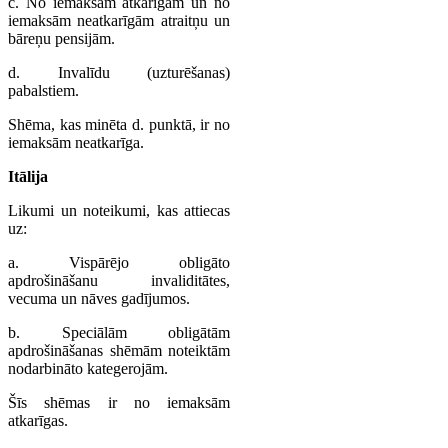
c. No iemaksām atkarīgām un no
iemaksām neatkarīgām atraitņu un
bāreņu pensijām.
d. Invalīdu (uzturēšanas)
pabalstiem.
Shēma, kas minēta d. punktā, ir no
iemaksām neatkarīga.
Itālija
Likumi un noteikumi, kas attiecas
uz:
a. Vispārējo obligāto
apdrošināšanu invaliditātes,
vecuma un nāves gadījumos.
b. Speciālām obligātām
apdrošināšanas shēmām noteiktām
nodarbināto kategerojām.
Šīs shēmas ir no iemaksām
atkarīgas.