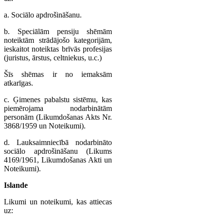
a. Sociālo apdrošināšanu.
b. Speciālām pensiju shēmām
noteiktām strādājošo kategorijām,
ieskaitot noteiktas brīvās profesijas
(juristus, ārstus, celtniekus, u.c.)
Šīs shēmas ir no iemaksām
atkarīgas.
c. Ģimenes pabalstu sistēmu, kas
piemērojama nodarbinātām
personām (Likumdošanas Akts Nr.
3868/1959 un Noteikumi).
d. Lauksaimniecībā nodarbināto
sociālo apdrošināšanu (Likums
4169/1961, Likumdošanas Akti un
Noteikumi).
Islande
Likumi un noteikumi, kas attiecas
uz: