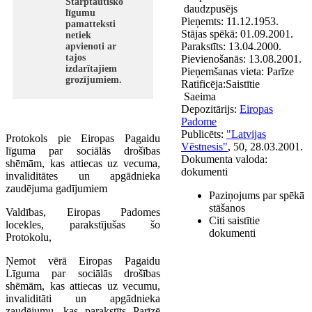
Starptautisko
daudzpusējs
līgumu
Pieņemts:
11.12.1953.
pamatteksti
Stājas spēkā:
01.09.2001.
netiek
Parakstīts:
13.04.2000.
apvienoti ar
tajos
Pievienošanās:
13.08.2001.
izdarītajiem
Pieņemšanas vieta:
Parīze
grozījumiem.
Ratificēja:
Saistītie
Saeima
Depozitārijs:
Eiropas
Padome
Publicēts:
"Latvijas
Protokols pie Eiropas Pagaidu
Vēstnesis"
, 50, 28.03.2001.
līguma par sociālās drošības
Dokumenta valoda:
shēmām, kas attiecas uz vecuma,
dokumenti
invaliditātes un apgādnieka
zaudējuma gadījumiem
Paziņojums par spēkā
stāšanos
Valdības, Eiropas Padomes
Citi saistītie
locekles, parakstījušas šo
dokumenti
Protokolu,
Ņemot vērā Eiropas Pagaidu
Līguma par sociālās drošības
shēmām, kas attiecas uz vecumu,
invaliditāti un apgādnieka
zaudējumu, kas parakstīts Parīzē