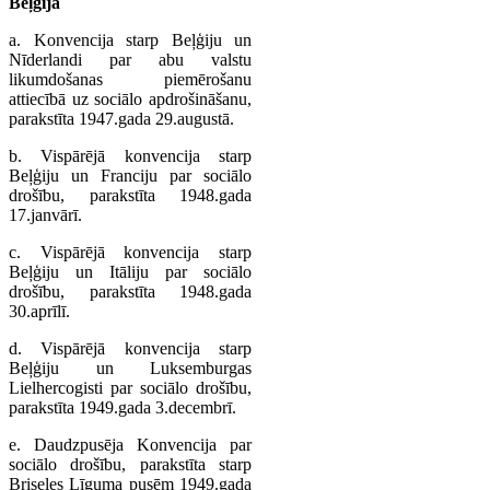
Beļģija
a. Konvencija starp Beļģiju un
Nīderlandi par abu valstu
likumdošanas piemērošanu
attiecībā uz sociālo apdrošināšanu,
parakstīta 1947.gada 29.augustā.
b. Vispārējā konvencija starp
Beļģiju un Franciju par sociālo
drošību, parakstīta 1948.gada
17.janvārī.
c. Vispārējā konvencija starp
Beļģiju un Itāliju par sociālo
drošību, parakstīta 1948.gada
30.aprīlī.
d. Vispārējā konvencija starp
Beļģiju un Luksemburgas
Lielhercogisti par sociālo drošību,
parakstīta 1949.gada 3.decembrī.
e. Daudzpusēja Konvencija par
sociālo drošību, parakstīta starp
Briseles Līguma pusēm 1949.gada