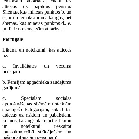
iemaksām atkarīgas, ciktāl tas
attiecas uz papildus pensiju.
Shēmas, kas minētas punktos b. un
c., ir no iemaksām neatkarīgas, bet
shēmas, kas minētas punktos d., e.
un f., ir no iemaksām atkarīgas.
Portugāle
Likumi un noteikumi, kas attiecas
uz:
a. Invaliditātes un vecuma
pensijām.
b. Pensijām apgādnieka zaudējuma
gadījumā.
c. Speciālām sociālās
apdrošināšanas shēmām noteiktām
strādājošo kategorijām, ciktāl tās
attiecas uz riskiem un pabalstiem,
ko nosaka augstāk minētie likumi
un noteikumi (ieskaitot
lauksaimniecībā strādājošiem un
pašnodarbinātām personām).