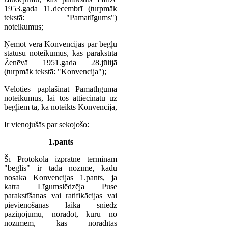
1953.gada 11.decembrī (turpmāk
tekstā: "Pamatlīgums")
noteikumus;
Ņemot vērā Konvencijas par bēgļu
statusu noteikumus, kas parakstīta
Ženēvā 1951.gada 28.jūlijā
(turpmāk tekstā: "Konvencija");
Vēloties paplašināt Pamatlīguma
noteikumus, lai tos attiecinātu uz
bēgļiem tā, kā noteikts Konvencijā,
Ir vienojušās par sekojošo:
1.pants
Šī Protokola izpratnē terminam
"bēglis" ir tāda nozīme, kādu
nosaka Konvencijas 1.pants, ja
katra Līgumslēdzēja Puse
parakstīšanas vai ratifikācijas vai
pievienošanās laikā sniedz
paziņojumu, norādot, kuru no
nozīmēm, kas norādītas