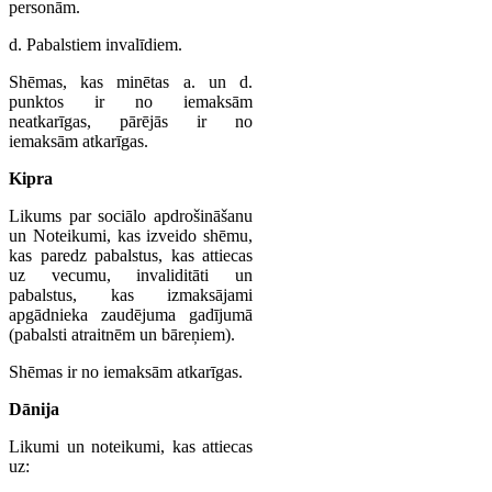
personām.
d. Pabalstiem invalīdiem.
Shēmas, kas minētas a. un d.
punktos ir no iemaksām
neatkarīgas, pārējās ir no
iemaksām atkarīgas.
Kipra
Likums par sociālo apdrošināšanu
un Noteikumi, kas izveido shēmu,
kas paredz pabalstus, kas attiecas
uz vecumu, invaliditāti un
pabalstus, kas izmaksājami
apgādnieka zaudējuma gadījumā
(pabalsti atraitnēm un bāreņiem).
Shēmas ir no iemaksām atkarīgas.
Dānija
Likumi un noteikumi, kas attiecas
uz: