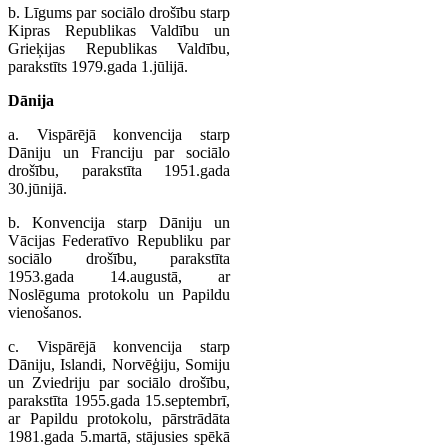
b. Līgums par sociālo drošību starp
Kipras Republikas Valdību un
Grieķijas Republikas Valdību,
parakstīts 1979.gada 1.jūlijā.
Dānija
a. Vispārējā konvencija starp
Dāniju un Franciju par sociālo
drošību, parakstīta 1951.gada
30.jūnijā.
b. Konvencija starp Dāniju un
Vācijas Federatīvo Republiku par
sociālo drošību, parakstīta
1953.gada 14.augustā, ar
Noslēguma protokolu un Papildu
vienošanos.
c. Vispārējā konvencija starp
Dāniju, Islandi, Norvēģiju, Somiju
un Zviedriju par sociālo drošību,
parakstīta 1955.gada 15.septembrī,
ar Papildu protokolu, pārstrādāta
1981.gada 5.martā, stājusies spēkā