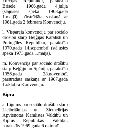
Turcijas Republiku, parakstīta
Briselē, 1966.gada 4.jūlijā
(stājusies spēkā 1968.gada
1.maijā), pārstrādāta saskaņā ar
1981.gada 2.februāra Konvenciju.
l. Vispārējā konvencija par sociālo
drošību starp Beļģijas Karalisti un
Portugāles Republiku, parakstīta
1970.gada 14.septembrī (stājusies
spēkā 1973.gada 1.maijā).
m. Konvencija par sociālo drošību
starp Beļģiju un Spāniju, parakstīta
1956.gada 28.novembrī,
pārstrādāta saskaņā ar 1967.gada
1.oktobra Konvenciju.
Kipra
a. Līgums par sociālo drošību starp
Lielbritānijas un Ziemeļīrijas
Apvienotās Karalistes Valdību un
Kipras Republikas Valdību,
parakstīts 1969.gada 6.oktobrī.