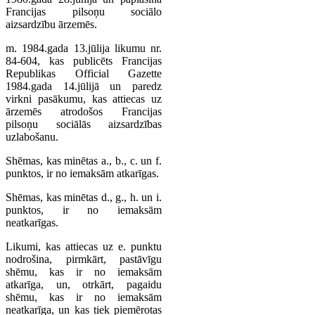
Francijas pilsoņu sociālo
aizsardzību ārzemēs.
m. 1984.gada 13.jūlija likumu nr.
84-604, kas publicēts Francijas
Republikas Official Gazette
1984.gada 14.jūlijā un paredz
virkni pasākumu, kas attiecas uz
ārzemēs atrodošos Francijas
pilsoņu sociālās aizsardzības
uzlabošanu.
Shēmas, kas minētas a., b., c. un f.
punktos, ir no iemaksām atkarīgas.
Shēmas, kas minētas d., g., h. un i.
punktos, ir no iemaksām
neatkarīgas.
Likumi, kas attiecas uz e. punktu
nodrošina, pirmkārt, pastāvīgu
shēmu, kas ir no iemaksām
atkarīga, un, otrkārt, pagaidu
shēmu, kas ir no iemaksām
neatkarīga, un kas tiek piemērotas