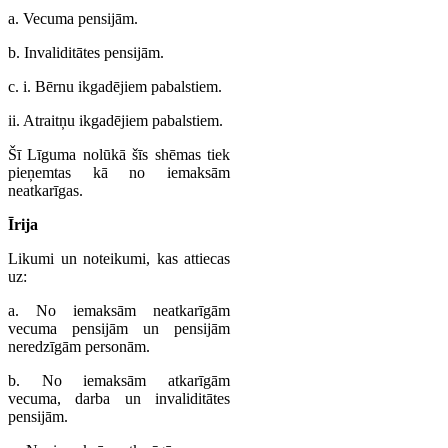
a. Vecuma pensijām.
b. Invaliditātes pensijām.
c. i. Bērnu ikgadējiem pabalstiem.
ii. Atraitņu ikgadējiem pabalstiem.
Šī Līguma nolūkā šīs shēmas tiek
pieņemtas kā no iemaksām
neatkarīgas.
Īrija
Likumi un noteikumi, kas attiecas
uz:
a. No iemaksām neatkarīgām
vecuma pensijām un pensijām
neredzīgām personām.
b. No iemaksām atkarīgām
vecuma, darba un invaliditātes
pensijām.