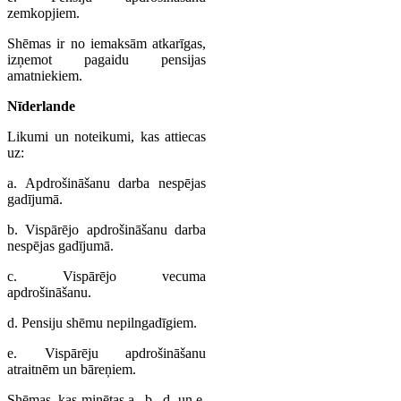
zemkopjiem.
Shēmas ir no iemaksām atkarīgas,
izņemot pagaidu pensijas
amatniekiem.
Nīderlande
Likumi un noteikumi, kas attiecas
uz:
a. Apdrošināšanu darba nespējas
gadījumā.
b. Vispārējo apdrošināšanu darba
nespējas gadījumā.
c. Vispārējo vecuma
apdrošināšanu.
d. Pensiju shēmu nepilngadīgiem.
e. Vispārēju apdrošināšanu
atraitnēm un bāreņiem.
Shēmas, kas minētas a., b., d. un e.