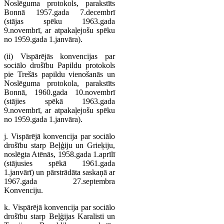
Noslēguma protokols, parakstīts
Bonnā 1957.gada 7.decembrī
(stājas spēku 1963.gada
9.novembrī, ar atpakaļejošu spēku
no 1959.gada 1.janvāra).
(ii) Vispārējās konvencijas par
sociālo drošību Papildu protokols
pie Trešās papildu vienošanās un
Noslēguma protokola, parakstīts
Bonnā, 1960.gada 10.novembrī
(stājies spēkā 1963.gada
9.novembrī, ar atpakaļejošu spēku
no 1959.gada 1.janvāra).
j. Vispārējā konvencija par sociālo
drošību starp Beļģiju un Grieķiju,
noslēgta Atēnās, 1958.gada 1.aprīlī
(stājusies spēkā 1961.gada
1.janvārī) un pārstrādāta saskaņā ar
1967.gada 27.septembra
Konvenciju.
k. Vispārējā konvencija par sociālo
drošību starp Beļģijas Karalisti un