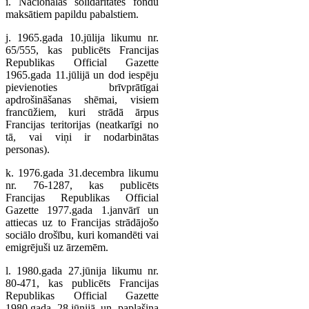
i. Nacionālās solidaritātes fondu
maksātiem papildu pabalstiem.
j. 1965.gada 10.jūlija likumu nr.
65/555, kas publicēts Francijas
Republikas Official Gazette
1965.gada 11.jūlijā un dod iespēju
pievienoties brīvprātīgai
apdrošināšanas shēmai, visiem
francūžiem, kuri strādā ārpus
Francijas teritorijas (neatkarīgi no
tā, vai viņi ir nodarbinātas
personas).
k. 1976.gada 31.decembra likumu
nr. 76-1287, kas publicēts
Francijas Republikas Official
Gazette 1977.gada 1.janvārī un
attiecas uz to Francijas strādājošo
sociālo drošību, kuri komandēti vai
emigrējuši uz ārzemēm.
l. 1980.gada 27.jūnija likumu nr.
80-471, kas publicēts Francijas
Republikas Official Gazette
1980.gada 28.jūnijā un paplašina