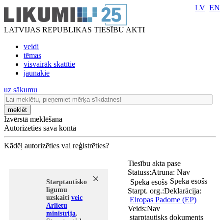
LV
EN
LATVIJAS REPUBLIKAS TIESĪBU AKTI
veidi
tēmas
visvairāk skatītie
jaunākie
uz sākumu
meklēt
Izvērstā meklēšana
Autorizēties savā kontā
Kādēļ autorizēties vai reģistrēties?
Tiesību akta pase
Statuss:
Atruna:
Nav
Spēkā esošs
Spēkā esošs
Starptautisko
līgumu
Starpt. org.:
Deklarācija:
uzskaiti
veic
Eiropas Padome (EP)
Ārlietu
Veids:
Nav
ministrija
.
starptautisks dokuments