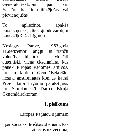
Ģenerāldirektoram par tām
Valstīm, kas ir ratificējušas vai
pievienojušās.
To apliecinot, apakšā
parakstījušies, attiecīgi pilnvaroti, ir
parakstījuši šo Līgumu
Noslēgts Parīzē, 1953.gada
11.dedcembrī, angļu un franču
valodās, abi teksti ir vienādi
autentiski, vienā eksemplārā, kas
paliek Eiropas Padomes arhīvos,
un no kuriem Ģenerālsekretārs
nosūta apstiprinātas kopijas katrai
Pusei, kura Līgumu parakstījusi,
un Starptautiskā Darba Biroja
Ģenerāldirektoram.
1. pielikums
Eiropas Pagaidu līgumam
par sociālās drošības shēmām, kas
attiecas uz vecuma,