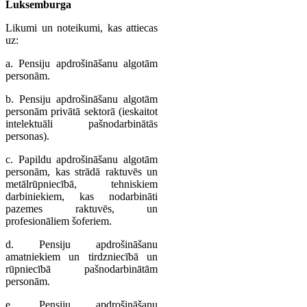
Luksemburga
Likumi un noteikumi, kas attiecas
uz:
a. Pensiju apdrošināšanu algotām
personām.
b. Pensiju apdrošināšanu algotām
personām privātā sektorā (ieskaitot
intelektuāli pašnodarbinātās
personas).
c. Papildu apdrošināšanu algotām
personām, kas strādā raktuvēs un
metālrūpniecībā, tehniskiem
darbiniekiem, kas nodarbināti
pazemes raktuvēs, un
profesionāliem šoferiem.
d. Pensiju apdrošināšanu
amatniekiem un tirdzniecībā un
rūpniecībā pašnodarbinātām
personām.
e. Pensiju apdrošināšanu