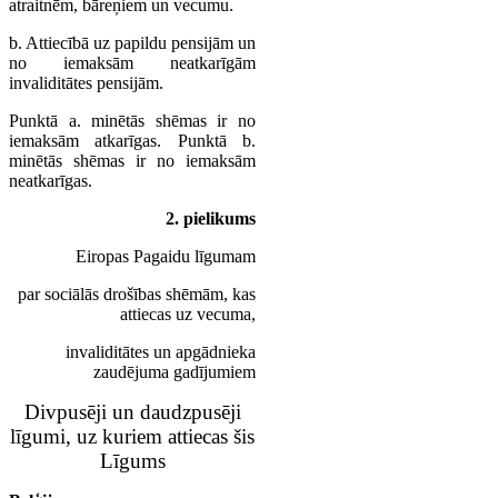
atraitnēm, bāreņiem un vecumu.
b. Attiecībā uz papildu pensijām un
no iemaksām neatkarīgām
invaliditātes pensijām.
Punktā a. minētās shēmas ir no
iemaksām atkarīgas. Punktā b.
minētās shēmas ir no iemaksām
neatkarīgas.
2. pielikums
Eiropas Pagaidu līgumam
par sociālās drošības shēmām, kas
attiecas uz vecuma,
invaliditātes un apgādnieka
zaudējuma gadījumiem
Divpusēji un daudzpusēji
līgumi, uz kuriem attiecas šis
Līgums