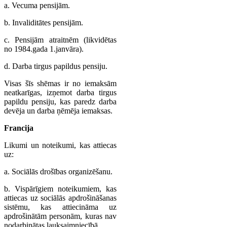
a. Vecuma pensijām.
b. Invaliditātes pensijām.
c. Pensijām atraitnēm (likvidētas
no 1984.gada 1.janvāra).
d. Darba tirgus papildus pensiju.
Visas šīs shēmas ir no iemaksām
neatkarīgas, izņemot darba tirgus
papildu pensiju, kas paredz darba
devēja un darba ņēmēja iemaksas.
Francija
Likumi un noteikumi, kas attiecas
uz:
a. Sociālās drošības organizēšanu.
b. Vispārīgiem noteikumiem, kas
attiecas uz sociālās apdrošināšanas
sistēmu, kas attiecināma uz
apdrošinātām personām, kuras nav
nodarbinātas lauksaimniecībā.