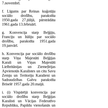
7.novembrī.
f. Līgums par Reinas kuģotāju
sociālo drošību, parakstīta
1950.gada 27.jūlijā, pārstrādāta
1961.gada 13.februārī.
g. Konvencija starp Beļģiju,
Franciju un Itāliju par sociālo
drošību, parakstīta 1951.gada
19.janvārī.
h. Konvencija par sociālo drošību
starp Viņa Majestāti Beļģijas
Karali un Viņas Majestāti
Lielbritānijas un Ziemeļīrijas
Apvienotās Karalistes un citu Savu
Zemju un Teritoriju Karalieni un
Sadraudzības Galvu parakstīta
Briselē 1957.gada 20.maijā.
i. (i) Vispārējā konvencija par
sociālo drošību starp Beļģijas
Karalisti un Vācijas Federatīvo
Republiku, Papildu vienošanās un