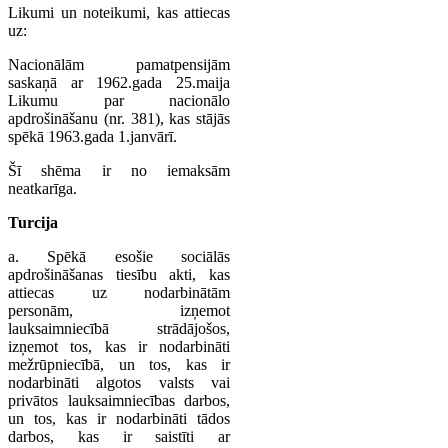
Likumi un noteikumi, kas attiecas
uz:
Nacionālām pamatpensijām
saskaņā ar 1962.gada 25.maija
Likumu par nacionālo
apdrošināšanu (nr. 381), kas stājās
spēkā 1963.gada 1.janvārī.
Šī shēma ir no iemaksām
neatkarīga.
Turcija
a. Spēkā esošie sociālās
apdrošināšanas tiesību akti, kas
attiecas uz nodarbinātām
personām, izņemot
lauksaimniecībā strādājošos,
izņemot tos, kas ir nodarbināti
mežrūpniecībā, un tos, kas ir
nodarbināti algotos valsts vai
privātos lauksaimniecības darbos,
un tos, kas ir nodarbināti tādos
darbos, kas ir saistīti ar