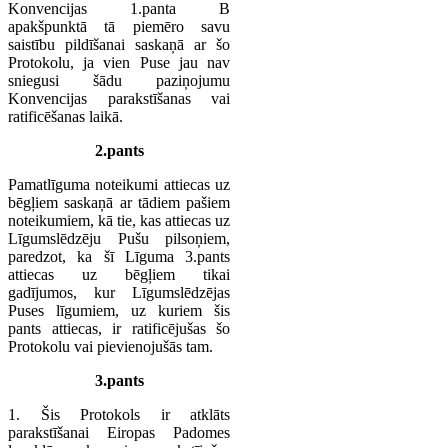
Konvencijas 1.panta B
apakšpunktā tā piemēro savu
saistību pildīšanai saskaņā ar šo
Protokolu, ja vien Puse jau nav
sniegusi šādu paziņojumu
Konvencijas parakstīšanas vai
ratificēšanas laikā.
2.pants
Pamatlīguma noteikumi attiecas uz
bēgļiem saskaņā ar tādiem pašiem
noteikumiem, kā tie, kas attiecas uz
Līgumslēdzēju Pušu pilsoņiem,
paredzot, ka šī Līguma 3.pants
attiecas uz bēgļiem tikai
gadījumos, kur Līgumslēdzējas
Puses līgumiem, uz kuriem šis
pants attiecas, ir ratificējušas šo
Protokolu vai pievienojušās tam.
3.pants
1. Šis Protokols ir atklāts
parakstīšanai Eiropas Padomes