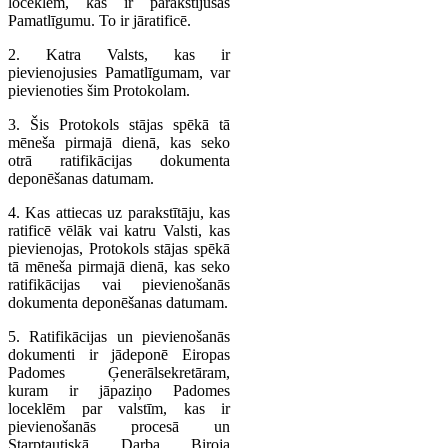
loceklēm, kas ir parakstījušas
Pamatlīgumu. To ir jāratificē.
2. Katra Valsts, kas ir
pievienojusies Pamatlīgumam, var
pievienoties šim Protokolam.
3. Šis Protokols stājas spēkā tā
mēneša pirmajā dienā, kas seko
otrā ratifikācijas dokumenta
deponēšanas datumam.
4. Kas attiecas uz parakstītāju, kas
ratificē vēlāk vai katru Valsti, kas
pievienojas, Protokols stājas spēkā
tā mēneša pirmajā dienā, kas seko
ratifikācijas vai pievienošanās
dokumenta deponēšanas datumam.
5. Ratifikācijas un pievienošanās
dokumenti ir jādeponē Eiropas
Padomes Ģenerālsekretāram,
kuram ir jāpaziņo Padomes
loceklēm par valstīm, kas ir
pievienošanās procesā un
Starptautiskā Darba Biroja