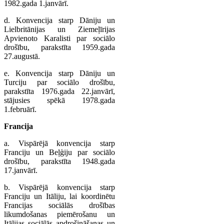
1982.gada 1.janvārī.
d. Konvencija starp Dāniju un
Lielbritānijas un Ziemeļīrijas
Apvienoto Karalisti par sociālo
drošību, parakstīta 1959.gada
27.augustā.
e. Konvencija starp Dāniju un
Turciju par sociālo drošību,
parakstīta 1976.gada 22.janvārī,
stājusies spēkā 1978.gada
1.februārī.
Francija
a. Vispārējā konvencija starp
Franciju un Beļģiju par sociālo
drošību, parakstīta 1948.gada
17.janvārī.
b. Vispārējā konvencija starp
Franciju un Itāliju, lai koordinētu
Francijas sociālās drošības
likumdošanas piemērošanu un
Itālijas sociālās apdrošināšanas un