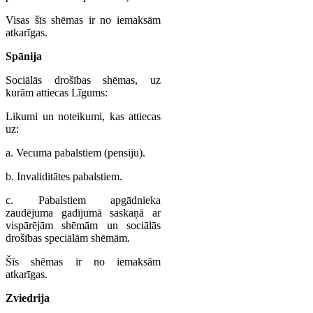
Visas šīs shēmas ir no iemaksām
atkarīgas.
Spānija
Sociālās drošības shēmas, uz
kurām attiecas Līgums:
Likumi un noteikumi, kas attiecas
uz:
a. Vecuma pabalstiem (pensiju).
b. Invaliditātes pabalstiem.
c. Pabalstiem apgādnieka
zaudējuma gadījumā saskaņā ar
vispārējām shēmām un sociālās
drošības speciālām shēmām.
Šīs shēmas ir no iemaksām
atkarīgas.
Zviedrija