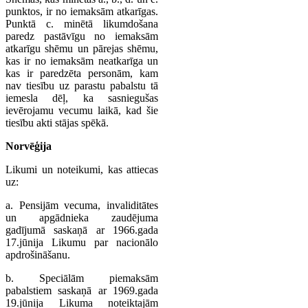
punktos, ir no iemaksām atkarīgas.
Punktā c. minētā likumdošana
paredz pastāvīgu no iemaksām
atkarīgu shēmu un pārejas shēmu,
kas ir no iemaksām neatkarīga un
kas ir paredzēta personām, kam
nav tiesību uz parastu pabalstu tā
iemesla dēļ, ka sasniegušas
ievērojamu vecumu laikā, kad šie
tiesību akti stājas spēkā.
Norvēģija
Likumi un noteikumi, kas attiecas
uz:
a. Pensijām vecuma, invaliditātes
un apgādnieka zaudējuma
gadījumā saskaņā ar 1966.gada
17.jūnija Likumu par nacionālo
apdrošināšanu.
b. Speciālām piemaksām
pabalstiem saskaņā ar 1969.gada
19.jūnija Likuma noteiktajām