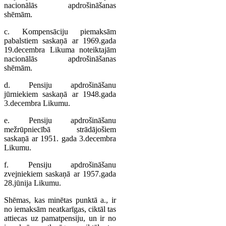
nacionālās apdrošināšanas
shēmām.
c. Kompensāciju piemaksām
pabalstiem saskaņā ar 1969.gada
19.decembra Likuma noteiktajām
nacionālās apdrošināšanas
shēmām.
d. Pensiju apdrošināšanu
jūrniekiem saskaņā ar 1948.gada
3.decembra Likumu.
e. Pensiju apdrošināšanu
mežrūpniecībā strādājošiem
saskaņā ar 1951. gada 3.decembra
Likumu.
f. Pensiju apdrošināšanu
zvejniekiem saskaņā ar 1957.gada
28.jūnija Likumu.
Shēmas, kas minētas punktā a., ir
no iemaksām neatkarīgas, ciktāl tas
attiecas uz pamatpensiju, un ir no