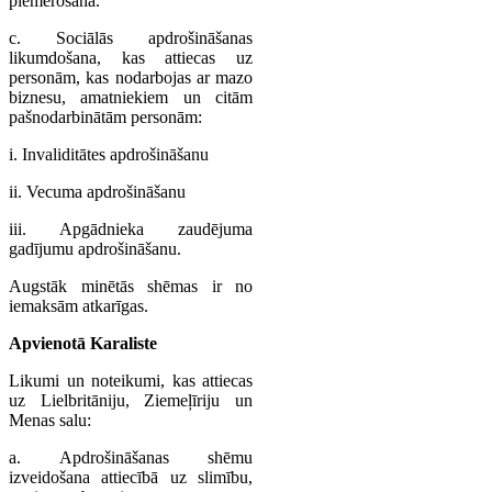
piemērošana.
c. Sociālās apdrošināšanas
likumdošana, kas attiecas uz
personām, kas nodarbojas ar mazo
biznesu, amatniekiem un citām
pašnodarbinātām personām:
i. Invaliditātes apdrošināšanu
ii. Vecuma apdrošināšanu
iii. Apgādnieka zaudējuma
gadījumu apdrošināšanu.
Augstāk minētās shēmas ir no
iemaksām atkarīgas.
Apvienotā Karaliste
Likumi un noteikumi, kas attiecas
uz Lielbritāniju, Ziemeļīriju un
Menas salu:
a. Apdrošināšanas shēmu
izveidošana attiecībā uz slimību,