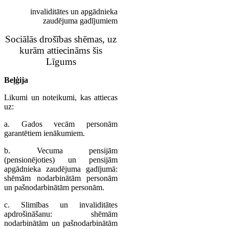
invaliditātes un apgādnieka
zaudējuma gadījumiem
Sociālās drošības shēmas, uz
kurām attiecināms šis
Līgums
Beļģija
Likumi un noteikumi, kas attiecas
uz:
a. Gados vecām personām
garantētiem ienākumiem.
b. Vecuma pensijām
(pensionējoties) un pensijām
apgādnieka zaudējuma gadījumā:
shēmām nodarbinātām personām
un pašnodarbinātām personām.
c. Slimības un invaliditātes
apdrošināšanu: shēmām
nodarbinātām un pašnodarbinātām