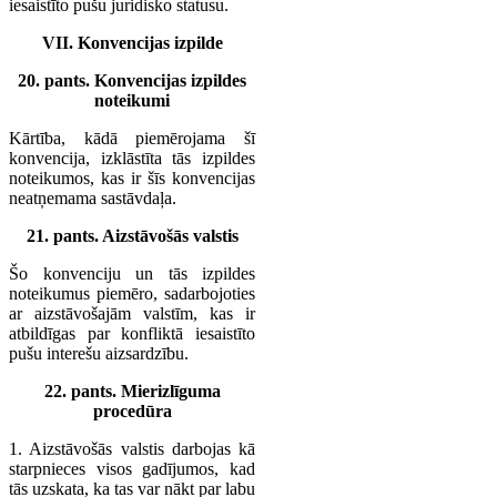
iesaistīto pušu juridisko statusu.
VII. Konvencijas izpilde
20. pants. Konvencijas izpildes
noteikumi
Kārtība, kādā piemērojama šī
konvencija, izklāstīta tās izpildes
noteikumos, kas ir šīs konvencijas
neatņemama sastāvdaļa.
21. pants. Aizstāvošās valstis
Šo konvenciju un tās izpildes
noteikumus piemēro, sadarbojoties
ar aizstāvošajām valstīm, kas ir
atbildīgas par konfliktā iesaistīto
pušu interešu aizsardzību.
22. pants. Mierizlīguma
procedūra
1. Aizstāvošās valstis darbojas kā
starpnieces visos gadījumos, kad
tās uzskata, ka tas var nākt par labu