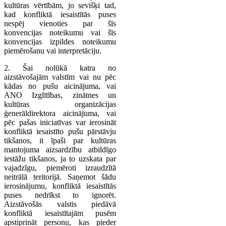
kultūras vērtībām, jo sevišķi tad,
kad konfliktā iesaistītās puses
nespēj vienoties par šīs
konvencijas noteikumu vai šīs
konvencijas izpildes noteikumu
piemērošanu vai interpretāciju.
2. Šai nolūkā katra no
aizstāvošajām valstīm vai nu pēc
kādas no pušu aicinājuma, vai
ANO Izglītības, zinātnes un
kultūras organizācijas
ģenerāldirektora aicinājuma, vai
pēc pašas iniciatīvas var ierosināt
konfliktā iesaistīto pušu pārstāvju
tikšanos, it īpaši par kultūras
mantojuma aizsardzību atbildīgo
iestāžu tikšanos, ja to uzskata par
vajadzīgu, piemēroti izraudzītā
neitrālā teritorijā. Saņemot šādu
ierosinājumu, konfliktā iesaistītās
puses nedrīkst to ignorēt.
Aizstāvošās valstis piedāvā
konfliktā iesaistītajām pusēm
apstiprināt personu, kas pieder