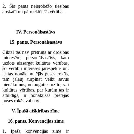
2. Šis pants neierobežo tiesības
apskatīt un pārmeklēt šīs vērtības.
IV. Personālsastāvs
15. pants. Personālsastāvs
Ciktāl tas nav pretrunā ar drošības
interesēm, personālsastāvs, kam
uzdots aizsargāt kultūras vērtības,
šo vērtību interesēs jārespektē un,
ja tas nonāk pretējās puses rokās,
tam jāļauj turpināt veikt savus
pienākumus, neraugoties uz to, vai
kultūras vērtības, par kurām tas ir
atbildīgs, ir nonākušas pretējās
puses rokās vai nav.
V. Īpašā atšķirības zīme
16. pants. Konvencijas zīme
1. Īpašā konvencijas zīme ir