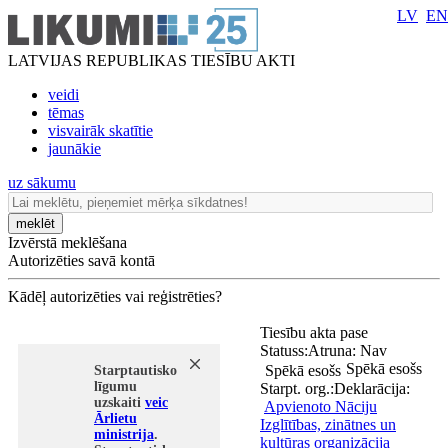
LV
EN
LATVIJAS REPUBLIKAS TIESĪBU AKTI
veidi
tēmas
visvairāk skatītie
jaunākie
uz sākumu
meklēt
Izvērstā meklēšana
Autorizēties savā kontā
Kādēļ autorizēties vai reģistrēties?
Tiesību akta pase
Statuss:
Atruna:
Nav
Spēkā esošs
Spēkā esošs
Starptautisko
līgumu
Starpt. org.:
Deklarācija:
uzskaiti
veic
Apvienoto Nāciju
Ārlietu
Izglītības, zinātnes un
ministrija
.
kultūras organizācija