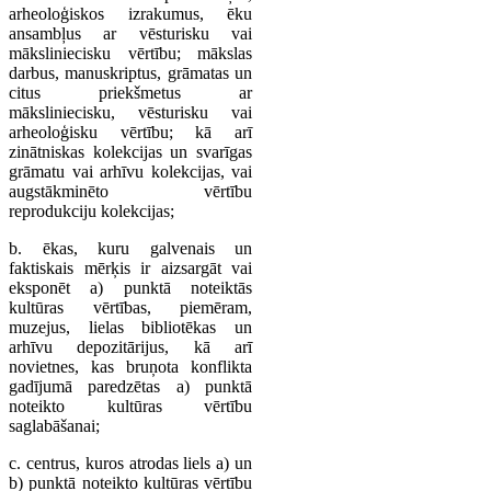
arheoloģiskos izrakumus, ēku
ansambļus ar vēsturisku vai
māksliniecisku vērtību; mākslas
darbus, manuskriptus, grāmatas un
citus priekšmetus ar
māksliniecisku, vēsturisku vai
arheoloģisku vērtību; kā arī
zinātniskas kolekcijas un svarīgas
grāmatu vai arhīvu kolekcijas, vai
augstākminēto vērtību
reprodukciju kolekcijas;
b. ēkas, kuru galvenais un
faktiskais mērķis ir aizsargāt vai
eksponēt a) punktā noteiktās
kultūras vērtības, piemēram,
muzejus, lielas bibliotēkas un
arhīvu depozitārijus, kā arī
novietnes, kas bruņota konflikta
gadījumā paredzētas a) punktā
noteikto kultūras vērtību
saglabāšanai;
c. centrus, kuros atrodas liels a) un
b) punktā noteikto kultūras vērtību