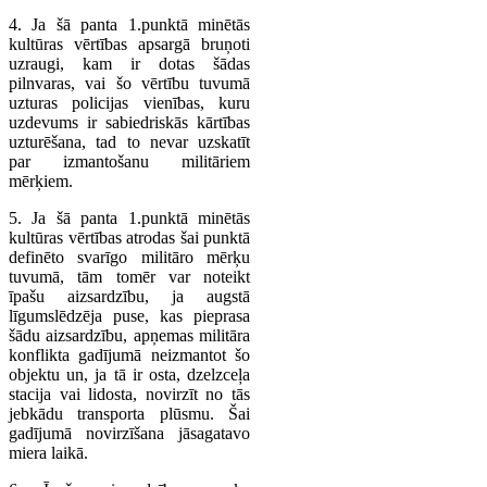
4. Ja šā panta 1.punktā minētās
kultūras vērtības apsargā bruņoti
uzraugi, kam ir dotas šādas
pilnvaras, vai šo vērtību tuvumā
uzturas policijas vienības, kuru
uzdevums ir sabiedriskās kārtības
uzturēšana, tad to nevar uzskatīt
par izmantošanu militāriem
mērķiem.
5. Ja šā panta 1.punktā minētās
kultūras vērtības atrodas šai punktā
definēto svarīgo militāro mērķu
tuvumā, tām tomēr var noteikt
īpašu aizsardzību, ja augstā
līgumslēdzēja puse, kas pieprasa
šādu aizsardzību, apņemas militāra
konflikta gadījumā neizmantot šo
objektu un, ja tā ir osta, dzelzceļa
stacija vai lidosta, novirzīt no tās
jebkādu transporta plūsmu. Šai
gadījumā novirzīšana jāsagatavo
miera laikā.