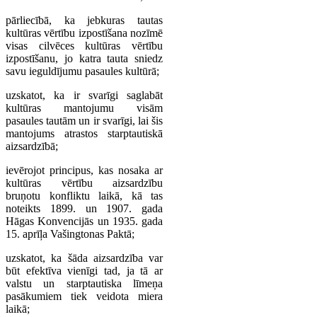
pārliecībā, ka jebkuras tautas
kultūras vērtību izpostīšana nozīmē
visas cilvēces kultūras vērtību
izpostīšanu, jo katra tauta sniedz
savu ieguldījumu pasaules kultūrā;
uzskatot, ka ir svarīgi saglabāt
kultūras mantojumu visām
pasaules tautām un ir svarīgi, lai šis
mantojums atrastos starptautiskā
aizsardzībā;
ievērojot principus, kas nosaka ar
kultūras vērtību aizsardzību
bruņotu konfliktu laikā, kā tas
noteikts 1899. un 1907. gada
Hāgas Konvencijās un 1935. gada
15. aprīļa Vašingtonas Paktā;
uzskatot, ka šāda aizsardzība var
būt efektīva vienīgi tad, ja tā ar
valstu un starptautiska līmeņa
pasākumiem tiek veidota miera
laikā;