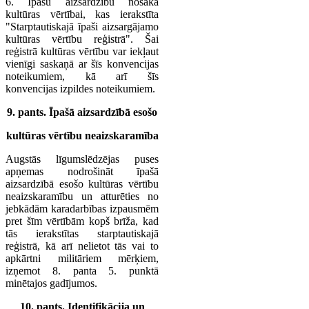
6. Īpašu aizsardzību nosaka
kultūras vērtībai, kas ierakstīta
"Starptautiskajā īpaši aizsargājamo
kultūras vērtību reģistrā". Šai
reģistrā kultūras vērtību var iekļaut
vienīgi saskaņā ar šīs konvencijas
noteikumiem, kā arī šīs
konvencijas izpildes noteikumiem.
9. pants. Īpašā aizsardzībā esošo
kultūras vērtību neaizskaramība
Augstās līgumslēdzējas puses
apņemas nodrošināt īpašā
aizsardzībā esošo kultūras vērtību
neaizskaramību un atturēties no
jebkādām karadarbības izpausmēm
pret šīm vērtībām kopš brīža, kad
tās ierakstītas starptautiskajā
reģistrā, kā arī nelietot tās vai to
apkārtni militāriem mērķiem,
izņemot 8. panta 5. punktā
minētajos gadījumos.
10. pants. Identifikācija un