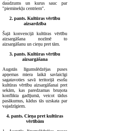
daudzums un kurus sauc par
"pieminekļu centriem".
2. pants. Kultūras vērtību
aizsardzība
Šajā konvencijā kultūras vērtību
aizsargāšana nozīmē to
aizsargāšanu un cieņu pret tām.
3. pants. Kultūras vērtību
aizsargāšana
Augstās līgumslēdzējas puses
apņemas miera laikā savlaicīgi
sagatavoties savā teritorijā esošu
kultūras vērtību aizsargāšanai pret
sekām, kas paredzamas bruņota
konflikta gadījumā, veicot tādus
pasākumus, kādus tās uzskata par
vajadzīgiem.
4. pants. Cieņa pret kultūras
vērtībām