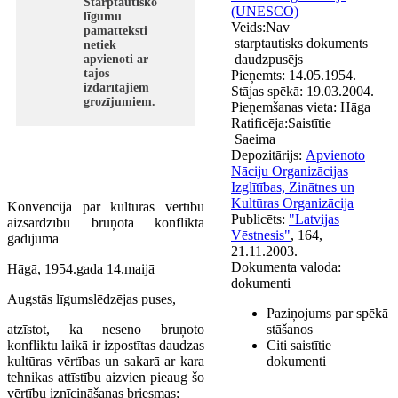
Starptautisko
(UNESCO)
līgumu
Veids:
Nav
pamatteksti
starptautisks dokuments
netiek
daudzpusējs
apvienoti ar
tajos
Pieņemts:
14.05.1954.
izdarītajiem
Stājas spēkā:
19.03.2004.
grozījumiem.
Pieņemšanas vieta:
Hāga
Ratificēja:
Saistītie
Saeima
Depozitārijs:
Apvienoto
Nāciju Organizācijas
Izglītības, Zinātnes un
Kultūras Organizācija
Konvencija par kultūras vērtību
Publicēts:
"Latvijas
aizsardzību bruņota konflikta
Vēstnesis"
, 164,
gadījumā
21.11.2003.
Dokumenta valoda:
Hāgā, 1954.gada 14.maijā
dokumenti
Augstās līgumslēdzējas puses,
Paziņojums par spēkā
atzīstot, ka neseno bruņoto
stāšanos
konfliktu laikā ir izpostītas daudzas
Citi saistītie
kultūras vērtības un sakarā ar kara
dokumenti
tehnikas attīstību aizvien pieaug šo
vērtību iznīcināšanas briesmas;