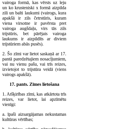
vairoga formā, kas vērsts uz leju
un ko krusteniski x formā aizpilda
zili un balti laukumi (vairogs, kura
apakšā ir zils četrstūris, kuram
viena virsotne ir pavērsta pret
vairoga augšdaļu, virs tās zils
trijstūris, bet pārējais vairoga
laukums ir aizpildīts ar diviem
trijstūriem abās pusēs).
2. Šo zīmi var lietot saskaņā ar 17.
pantā paredzētajiem nosacījumiem,
vai nu vienu pašu, vai trīs reizes,
izvietojot to trijstūra veidā (viens
vairogs apakšā).
17. pants. Zīmes lietošana
1. Atšķirības zīmi, kas atkārtota trīs
reizes, var lietot, lai apzīmētu
vienīgi:
a. īpaši aizsargājamas nekustamas
kultūras vērtības;