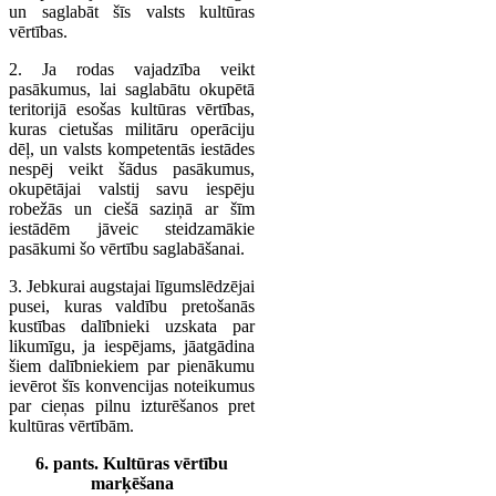
un saglabāt šīs valsts kultūras
vērtības.
2. Ja rodas vajadzība veikt
pasākumus, lai saglabātu okupētā
teritorijā esošas kultūras vērtības,
kuras cietušas militāru operāciju
dēļ, un valsts kompetentās iestādes
nespēj veikt šādus pasākumus,
okupētājai valstij savu iespēju
robežās un ciešā saziņā ar šīm
iestādēm jāveic steidzamākie
pasākumi šo vērtību saglabāšanai.
3. Jebkurai augstajai līgumslēdzējai
pusei, kuras valdību pretošanās
kustības dalībnieki uzskata par
likumīgu, ja iespējams, jāatgādina
šiem dalībniekiem par pienākumu
ievērot šīs konvencijas noteikumus
par cieņas pilnu izturēšanos pret
kultūras vērtībām.
6. pants. Kultūras vērtību
marķēšana