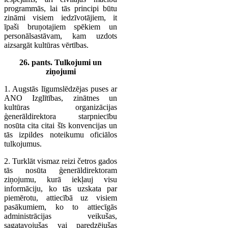
programmās, lai tās principi būtu
zināmi visiem iedzīvotājiem, it
īpaši bruņotajiem spēkiem un
personālsastāvam, kam uzdots
aizsargāt kultūras vērtības.
26. pants. Tulkojumi un
ziņojumi
1. Augstās līgumslēdzējas puses ar
ANO Izglītības, zinātnes un
kultūras organizācijas
ģenerāldirektora starpniecību
nosūta cita citai šīs konvencijas un
tās izpildes noteikumu oficiālos
tulkojumus.
2. Turklāt vismaz reizi četros gados
tās nosūta ģenerāldirektoram
ziņojumu, kurā iekļauj visu
informāciju, ko tās uzskata par
piemērotu, attiecībā uz visiem
pasākumiem, ko to attiecīgās
administrācijas veikušas,
sagatavojušas vai paredzējušas