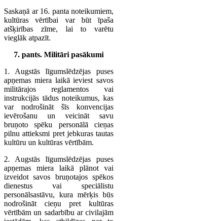
Saskaņā ar 16. panta noteikumiem,
kultūras vērtībai var būt īpaša
atšķirības zīme, lai to varētu
vieglāk atpazīt.
7. pants. Militāri pasākumi
1. Augstās līgumslēdzējas puses
apņemas miera laikā ieviest savos
militārajos reglamentos vai
instrukcijās tādus noteikumus, kas
var nodrošināt šīs konvencijas
ievērošanu un veicināt savu
bruņoto spēku personālā cieņas
pilnu attieksmi pret jebkuras tautas
kultūru un kultūras vērtībām.
2. Augstās līgumslēdzējas puses
apņemas miera laikā plānot vai
izveidot savos bruņotajos spēkos
dienestus vai speciālistu
personālsastāvu, kura mērķis būs
nodrošināt cieņu pret kultūras
vērtībām un sadarbību ar civilajām