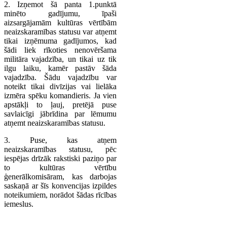
2. Izņemot šā panta 1.punktā
minēto gadījumu, īpaši
aizsargājamām kultūras vērtībām
neaizskaramības statusu var atņemt
tikai izņēmuma gadījumos, kad
šādi liek rīkoties nenovēršama
militāra vajadzība, un tikai uz tik
ilgu laiku, kamēr pastāv šāda
vajadzība. Šādu vajadzību var
noteikt tikai divīzijas vai lielāka
izmēra spēku komandieris. Ja vien
apstākļi to ļauj, pretējā puse
savlaicīgi jābrīdina par lēmumu
atņemt neaizskaramības statusu.
3. Puse, kas atņem
neaizskaramības statusu, pēc
iespējas drīzāk rakstiski paziņo par
to kultūras vērtību
ģenerālkomisāram, kas darbojas
saskaņā ar šīs konvencijas izpildes
noteikumiem, norādot šādas rīcības
iemeslus.