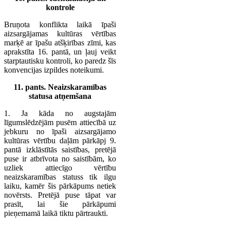
kontrole
Bruņota konflikta laikā īpaši
aizsargājamas kultūras vērtības
marķē ar īpašu atšķirības zīmi, kas
aprakstīta 16. pantā, un ļauj veikt
starptautisku kontroli, ko paredz šīs
konvencijas izpildes noteikumi.
11. pants. Neaizskaramības
statusa atņemšana
1. Ja kāda no augstajām
līgumslēdzējām pusēm attiecībā uz
jebkuru no īpaši aizsargājamo
kultūras vērtību daļām pārkāpj 9.
pantā izklāstītās saistības, pretējā
puse ir atbrīvota no saistībām, ko
uzliek attiecīgo vērtību
neaizskaramības statuss tik ilgu
laiku, kamēr šis pārkāpums netiek
novērsts. Pretējā puse tāpat var
prasīt, lai šie pārkāpumi
pieņemamā laikā tiktu pārtraukti.