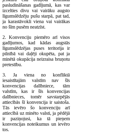
pasludināšanas gadījumā, kas var
izcelties divu vai vairāku augsto
līgumslēdzēju pušu starpā, pat tad,
ja karastāvokli viena vai vairākas
no šīm pusēm neatzīst.
2. Konvenciju piemēro arī visos
gadījumos, kad kādas augstās
līgumslēdzējas puses teritorija ir
pilnībā vai daļēji okupēta, pat ja
minētā okupācija neizraisa bruņotu
pretestību.
3. Ja viena no konfliktā
iesaistītajām valstīm nav šīs
konvencijas dalībniece, tām
valstīm, kas ir šīs konvencijas
dalībnieces, tomēr savstarpējās
attiecībās šī konvencija ir saistoša.
Tās ievēro šo konvenciju arī
attiecībā uz minēto valsti, ja pēdējā
ir paziņojusi, ka tā pieņem
konvencijas noteikumus un ievēro
tos.