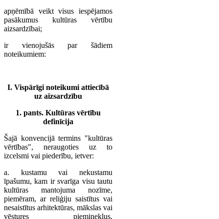
apņēmībā veikt visus iespējamos
pasākumus kultūras vērtību
aizsardzībai;
ir vienojušās par šādiem
noteikumiem:
I. Vispārīgi noteikumi attiecībā
uz aizsardzību
1. pants. Kultūras vērtību
definīcija
Šajā konvencijā termins "kultūras
vērtības", neraugoties uz to
izcelsmi vai piederību, ietver:
a. kustamu vai nekustamu
īpašumu, kam ir svarīga visu tautu
kultūras mantojuma nozīme,
piemēram, ar reliģiju saistītus vai
nesaistītus arhitektūras, mākslas vai
vēstures pieminekļus,