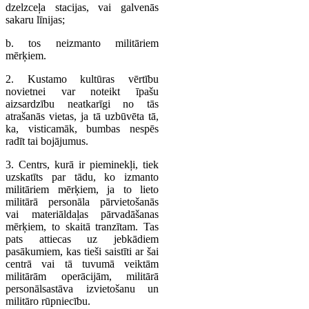
dzelzceļa stacijas, vai galvenās
sakaru līnijas;
b. tos neizmanto militāriem
mērķiem.
2. Kustamo kultūras vērtību
novietnei var noteikt īpašu
aizsardzību neatkarīgi no tās
atrašanās vietas, ja tā uzbūvēta tā,
ka, visticamāk, bumbas nespēs
radīt tai bojājumus.
3. Centrs, kurā ir pieminekļi, tiek
uzskatīts par tādu, ko izmanto
militāriem mērķiem, ja to lieto
militārā personāla pārvietošanās
vai materiāldaļas pārvadāšanas
mērķiem, to skaitā tranzītam. Tas
pats attiecas uz jebkādiem
pasākumiem, kas tieši saistīti ar šai
centrā vai tā tuvumā veiktām
militārām operācijām, militārā
personālsastāva izvietošanu un
militāro rūpniecību.