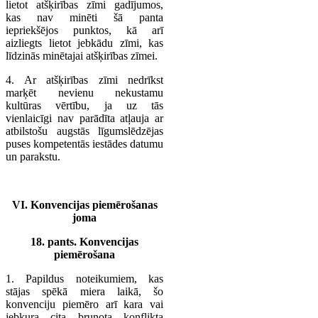
lietot atšķirības zīmi gadījumos,
kas nav minēti šā panta
iepriekšējos punktos, kā arī
aizliegts lietot jebkādu zīmi, kas
līdzinās minētajai atšķirības zīmei.
4. Ar atšķirības zīmi nedrīkst
marķēt nevienu nekustamu
kultūras vērtību, ja uz tās
vienlaicīgi nav parādīta atļauja ar
atbilstošu augstās līgumslēdzējas
puses kompetentās iestādes datumu
un parakstu.
VI. Konvencijas piemērošanas
joma
18. pants. Konvencijas
piemērošana
1. Papildus noteikumiem, kas
stājas spēkā miera laikā, šo
konvenciju piemēro arī kara vai
jebkura cita bruņota konflikta