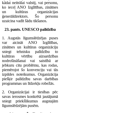
kādai neitrālai valstij, vai personu,
ko ieceļ ANO Izglītības, zinātnes
un kultūras organizācijas
ģenerāldirektors. Šo personu
uzaicina vadīt šādu tikšanos.
23. pants. UNESCO palīdzība
1. Augstās līgumslēdzējas puses
var aicināt ANO Izglītības,
zinātnes un kultūras organizāciju
sniegt tehnisku palīdzību to
kultūras vērtību aizsardzības
nodrošināšanai vai saistībā ar
jebkuru citu problēmu, kas rodas,
piemērojot šo konvenciju vai tās
izpildes noteikumus. Organizācija
piešķir palīdzību savas darbības
programmas un līdzekļu robežās.
2. Organizācijai ir tiesības pēc
savas ierosmes konkrētā jautājumā
sniegt priekšlikumus augstajām
līgumslēdzējām pusēm.