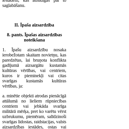
iestādēm, kas atbildīgas par to
saglabāšanu.
II. Īpaša aizsardzība
8. pants. Īpašas aizsardzības
noteikšana
1. Īpašu aizsardzību nosaka
ierobežotam skaitam novietņu, kas
paredzētas, lai bruņota konflikta
gadījumā aizsargātu kustamās
kultūras vērtības, vai centriem,
kuros ir pieminekļi vai citas
svarīgas kustamās kultūras
vērtības, ja:
a. minētie objekti atrodas pienācīgā
attālumā no lieliem rūpniecības
centriem vai jebkāda svarīga
militārā mērķa, pret ko varētu vērst
uzbrukumu, piemēram, salīdzinoši
svarīgas lidostas, raidstacijas, valsts
aizsardzības iestādes, ostas vai