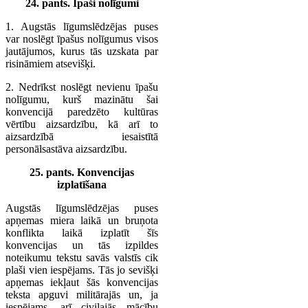
24. pants. Īpaši nolīgumi
1. Augstās līgumslēdzējas puses
var noslēgt īpašus nolīgumus visos
jautājumos, kurus tās uzskata par
risināmiem atsevišķi.
2. Nedrīkst noslēgt nevienu īpašu
nolīgumu, kurš mazinātu šai
konvencijā paredzēto kultūras
vērtību aizsardzību, kā arī to
aizsardzībā iesaistītā
personālsastāva aizsardzību.
25. pants. Konvencijas
izplatīšana
Augstās līgumslēdzējas puses
apņemas miera laikā un bruņota
konflikta laikā izplatīt šīs
konvencijas un tās izpildes
noteikumu tekstu savās valstīs cik
plaši vien iespējams. Tās jo sevišķi
apņemas iekļaut šās konvencijas
teksta apguvi militārajās un, ja
iespējams, arī civilajās mācību