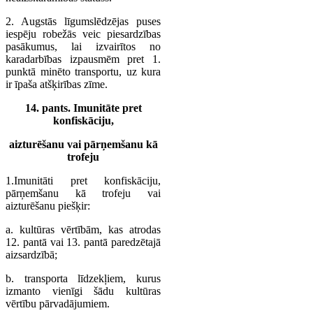
2. Augstās līgumslēdzējas puses
iespēju robežās veic piesardzības
pasākumus, lai izvairītos no
karadarbības izpausmēm pret 1.
punktā minēto transportu, uz kura
ir īpaša atšķirības zīme.
14. pants. Imunitāte pret
konfiskāciju,
aizturēšanu vai pārņemšanu kā
trofeju
1.Imunitāti pret konfiskāciju,
pārņemšanu kā trofeju vai
aizturēšanu piešķir:
a. kultūras vērtībām, kas atrodas
12. pantā vai 13. pantā paredzētajā
aizsardzībā;
b. transporta līdzekļiem, kurus
izmanto vienīgi šādu kultūras
vērtību pārvadājumiem.