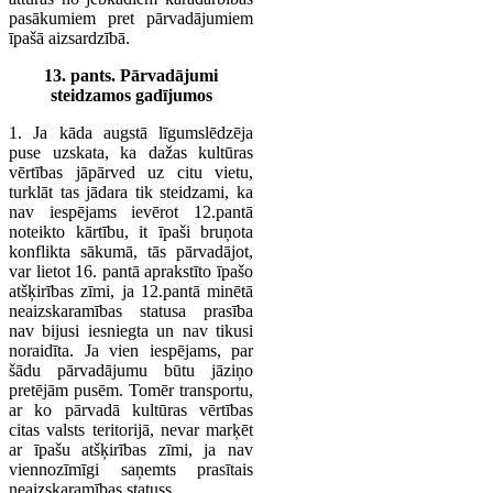
pasākumiem pret pārvadājumiem
īpašā aizsardzībā.
13. pants. Pārvadājumi
steidzamos gadījumos
1. Ja kāda augstā līgumslēdzēja
puse uzskata, ka dažas kultūras
vērtības jāpārved uz citu vietu,
turklāt tas jādara tik steidzami, ka
nav iespējams ievērot 12.pantā
noteikto kārtību, it īpaši bruņota
konflikta sākumā, tās pārvadājot,
var lietot 16. pantā aprakstīto īpašo
atšķirības zīmi, ja 12.pantā minētā
neaizskaramības statusa prasība
nav bijusi iesniegta un nav tikusi
noraidīta. Ja vien iespējams, par
šādu pārvadājumu būtu jāziņo
pretējām pusēm. Tomēr transportu,
ar ko pārvadā kultūras vērtības
citas valsts teritorijā, nevar marķēt
ar īpašu atšķirības zīmi, ja nav
viennozīmīgi saņemts prasītais
neaizskaramības statuss.