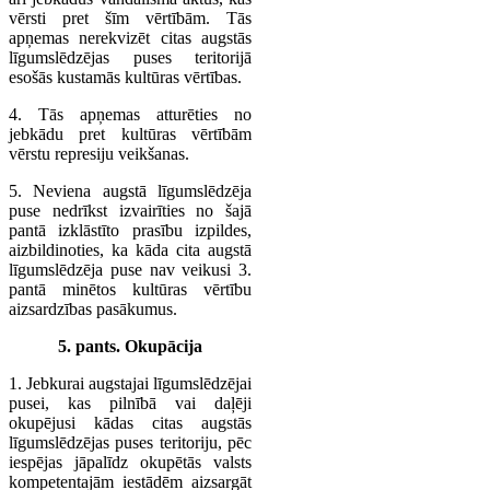
vērsti pret šīm vērtībām. Tās
apņemas nerekvizēt citas augstās
līgumslēdzējas puses teritorijā
esošās kustamās kultūras vērtības.
4. Tās apņemas atturēties no
jebkādu pret kultūras vērtībām
vērstu represiju veikšanas.
5. Neviena augstā līgumslēdzēja
puse nedrīkst izvairīties no šajā
pantā izklāstīto prasību izpildes,
aizbildinoties, ka kāda cita augstā
līgumslēdzēja puse nav veikusi 3.
pantā minētos kultūras vērtību
aizsardzības pasākumus.
5. pants. Okupācija
1. Jebkurai augstajai līgumslēdzējai
pusei, kas pilnībā vai daļēji
okupējusi kādas citas augstās
līgumslēdzējas puses teritoriju, pēc
iespējas jāpalīdz okupētās valsts
kompetentajām iestādēm aizsargāt