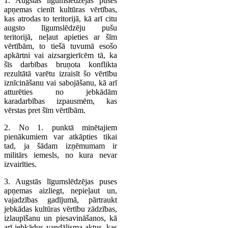
1. Augstās līgumslēdzējas puses
apņemas cienīt kultūras vērtības,
kas atrodas to teritorijā, kā arī citu
augsto līgumslēdzēju pušu
teritorijā, neļaut apieties ar šīm
vērtībām, to tiešā tuvumā esošo
apkārtni vai aizsargierīcēm tā, ka
šīs darbības bruņota konflikta
rezultātā varētu izraisīt šo vērtību
iznīcināšanu vai sabojāšanu, kā arī
atturēties no jebkādām
karadarbības izpausmēm, kas
vērstas pret šīm vērtībām.
2. No 1. punktā minētajiem
pienākumiem var atkāpties tikai
tad, ja šādam izņēmumam ir
militārs iemesls, no kura nevar
izvairīties.
3. Augstās līgumslēdzējas puses
apņemas aizliegt, nepieļaut un,
vajadzības gadījumā, pārtraukt
jebkādas kultūras vērtību zādzības,
izlaupīšanu un piesavināšanos, kā
arī jebkādus vandālisma aktus, kas