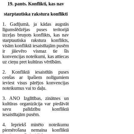
19. pants. Konflikti, kas nav
starptautiska rakstura konflikti
1. Gadījumā, ja kādas augstās
līgumslēdzējas puses teritorijā
izceļas bruņots konflikts, kas nav
starptautiska rakstura konflikts,
visām konfliktā iesaistītajām pusēm
ir jāievēro vismaz tie šīs
konvencijas noteikumi, kas attiecas
uz cieņu pret kultūras vērtībām.
2. Konfliktā iesaistītās puses
cenšas ar īpašiem nolīgumiem
ieviest visus pārējos konvencijas
noteikumus vai to daļu.
3. ANO Izglītības, zinātnes un
kultūras organizācija var piedāvāt
savu palīdzību konfliktā
iesaistītajām pusēm.
4. Iepriekš minēto noteikumu
piemērošana nemaina konfliktā