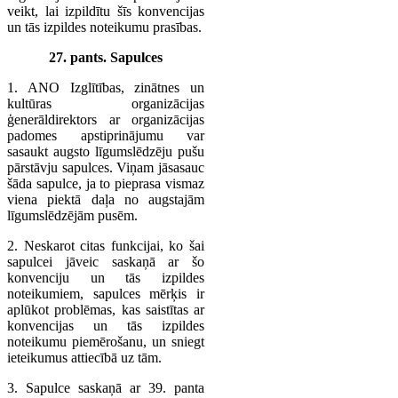
veikt, lai izpildītu šīs konvencijas
un tās izpildes noteikumu prasības.
27. pants. Sapulces
1. ANO Izglītības, zinātnes un
kultūras organizācijas
ģenerāldirektors ar organizācijas
padomes apstiprinājumu var
sasaukt augsto līgumslēdzēju pušu
pārstāvju sapulces. Viņam jāsasauc
šāda sapulce, ja to pieprasa vismaz
viena piektā daļa no augstajām
līgumslēdzējām pusēm.
2. Neskarot citas funkcijai, ko šai
sapulcei jāveic saskaņā ar šo
konvenciju un tās izpildes
noteikumiem, sapulces mērķis ir
aplūkot problēmas, kas saistītas ar
konvencijas un tās izpildes
noteikumu piemērošanu, un sniegt
ieteikumus attiecībā uz tām.
3. Sapulce saskaņā ar 39. panta