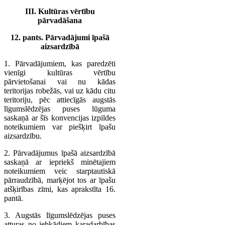
III. Kultūras vērtību
pārvadāšana
12. pants. Pārvadājumi īpašā
aizsardzībā
1. Pārvadājumiem, kas paredzēti
vienīgi kultūras vērtību
pārvietošanai vai nu kādas
teritorijas robežās, vai uz kādu citu
teritoriju, pēc attiecīgās augstās
līgumslēdzējas puses lūguma
saskaņā ar šīs konvencijas izpildes
noteikumiem var piešķirt īpašu
aizsardzību.
2. Pārvadājumus īpašā aizsardzībā
saskaņā ar iepriekš minētajiem
noteikumiem veic starptautiskā
pārraudzībā, marķējot tos ar īpašu
atšķirības zīmi, kas aprakstīta 16.
pantā.
3. Augstās līgumslēdzējas puses
atturas no jebkādiem karadarbības